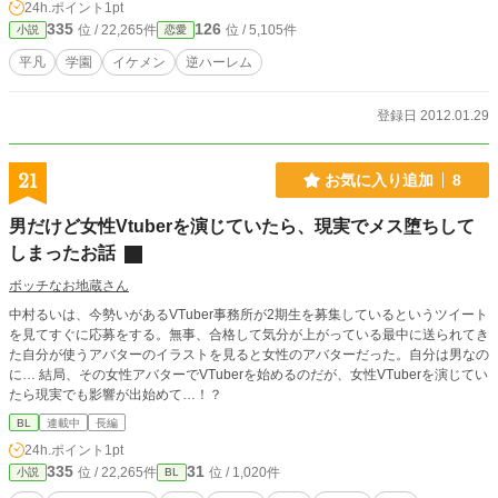
24h.ポイント
1pt
335
126
位 / 22,265件
位 / 5,105件
小説
恋愛
平凡
学園
イケメン
逆ハーレム
登録日 2012.01.29
21
お気に入り追加
8
男だけど女性Vtuberを演じていたら、現実でメス堕ちして
しまったお話
ボッチなお地蔵さん
中村るいは、今勢いがあるVTuber事務所が2期生を募集しているというツイート
を見てすぐに応募をする。無事、合格して気分が上がっている最中に送られてき
た自分が使うアバターのイラストを見ると女性のアバターだった。自分は男なの
に… 結局、その女性アバターでVTuberを始めるのだが、女性VTuberを演じてい
たら現実でも影響が出始めて…！？
BL
連載中
長編
24h.ポイント
1pt
335
31
位 / 22,265件
位 / 1,020件
小説
BL