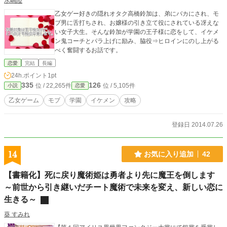
水嶋陸
乙女ゲー好きの隠れオタク高橋鈴加は、弟にバカにされ、モ
ブ男に舌打ちされ、お嬢様の引き立て役にされている冴えな
い女子大生。そんな鈴加が学園の王子様に恋をして、イケメ
ン鬼コーチとパラ上げに励み、脇役⇒ヒロインにのし上がる
べく奮闘するお話です。
恋愛
完結
長編
24h.ポイント
1pt
335
126
位 / 22,265件
位 / 5,105件
小説
恋愛
乙女ゲーム
モブ
学園
イケメン
攻略
登録日 2014.07.26
14
お気に入り追加
42
【書籍化】死に戻り魔術姫は勇者より先に魔王を倒します
～前世から引き継いだチート魔術で未来を変え、新しい恋に
生きる～
葵 すみれ