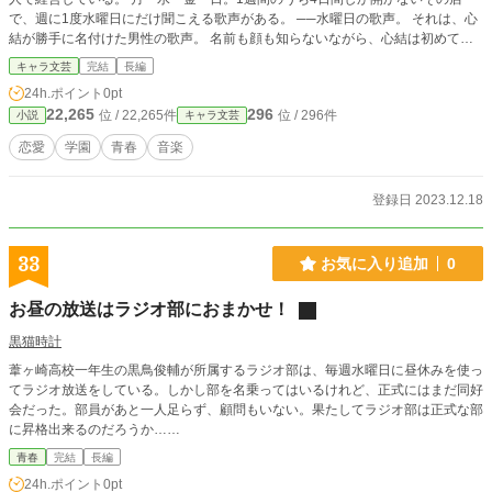
で、週に1度水曜日にだけ聞こえる歌声がある。 ──水曜日の歌声。 それは、心
結が勝手に名付けた男性の歌声。 名前も顔も知らないながら、心結は初めて聴
いた時からその声に惹き付けられ続けている。 カラオケ大好き女子高生、心
キャラ文芸
完結
長編
結。 男とは思えない程透き通った歌声を持つ青年、響(ひびき)。 カラオケを通
24h.ポイント
0pt
して出逢った二人の、夢へと繋がる物語。
22,265
296
位 / 22,265件
位 / 296件
小説
キャラ文芸
恋愛
学園
青春
音楽
登録日 2023.12.18
33
お気に入り追加
0
お昼の放送はラジオ部におまかせ！
黒猫時計
葦ヶ崎高校一年生の黒鳥俊輔が所属するラジオ部は、毎週水曜日に昼休みを使っ
てラジオ放送をしている。しかし部を名乗ってはいるけれど、正式にはまだ同好
会だった。部員があと一人足らず、顧問もいない。果たしてラジオ部は正式な部
に昇格出来るのだろうか……
青春
完結
長編
24h.ポイント
0pt