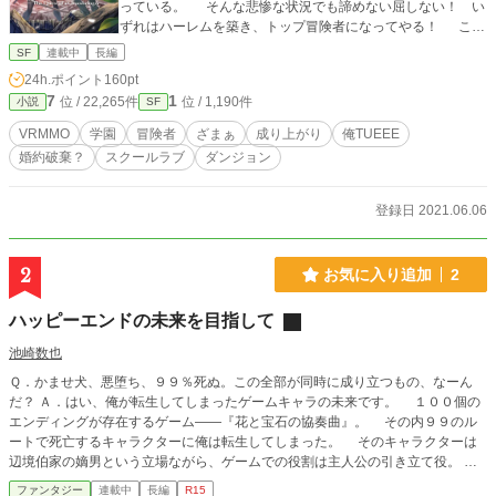
っている。 そんな悲惨な状況でも諦めない屈しない！ い
ずれはハーレムを築き、トップ冒険者になってやる！ これ
は恋愛もダンジョンも無双する、とある男の物語。
SF
連載中
長編
24h.ポイント
160pt
7
1
位 / 22,265件
位 / 1,190件
小説
SF
VRMMO
学園
冒険者
ざまぁ
成り上がり
俺TUEEE
婚約破棄？
スクールラブ
ダンジョン
登録日 2021.06.06
2
お気に入り追加
2
ハッピーエンドの未来を目指して
池崎数也
Ｑ．かませ犬、悪堕ち、９９％死ぬ。この全部が同時に成り立つもの、なーん
だ？ Ａ．はい、俺が転生してしまったゲームキャラの未来です。 １００個の
エンディングが存在するゲーム――『花と宝石の協奏曲』。 その内９９のル
ートで死亡するキャラクターに俺は転生してしまった。 そのキャラクターは
辺境伯家の嫡男という立場ながら、ゲームでの役割は主人公の引き立て役。
ルートによっては家臣に見限られ、派閥の人間に見捨てられ、弟妹や婚約者候補
ファンタジー
連載中
長編
R15