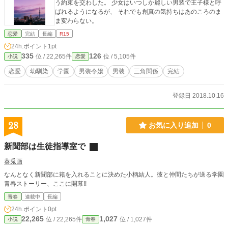
う約束を交わした。 少女はいつしか麗しい男装で王子様と呼
ばれるようになるが、 それでも創真の気持ちはあのころのま
ま変わらない。
恋愛
完結
長編
R15
24h.ポイント
1pt
335
126
位 / 22,265件
位 / 5,105件
小説
恋愛
恋愛
幼馴染
学園
男装令嬢
男装
三角関係
完結
登録日 2018.10.16
28
お気に入り追加
0
新聞部は生徒指導室で
葵兎画
なんとなく新聞部に籍を入れることに決めた小柄結人。彼と仲間たちが送る学園
青春ストーリー、ここに開幕!!
青春
連載中
長編
24h.ポイント
0pt
22,265
1,027
位 / 22,265件
位 / 1,027件
小説
青春