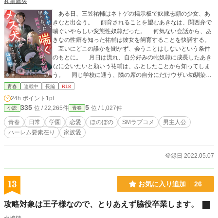
和泉鷹央
ある日、三笠祐輔はネトゲの掲示板で奴隷志願の少女、あ
きなと出会う。 飼育されることを望むあきなは、関西弁で
喘ぐいやらしい変態性奴隷だった。 何気ない会話から、あ
きなの性癖を知った祐輔は彼女を飼育することを快諾する。
互いにどこの誰かを聞かず、会うことはしないという条件
のもとに。 月日は流れ、自分好みの牝奴隷に成長したあき
なに会いたいと願いう祐輔は、ふとしたことから知ってしま
う。 同じ学校に通う、隣の席の自分にだけウザい幼馴染の
美少女。 橘ゆきなが、学校の非常階段で関西弁で喘ぎなが
青春
連載中
長編
R18
ら、感じている光景を。 そして、彼女こそが自分がしつけ
24h.ポイント
1pt
てきた、メス犬あきなだということを……。 他の投稿サイ
335
5
位 / 22,265件
位 / 1,027件
小説
青春
トでも掲載しています。 書籍化に伴い、外部リンク登録に
変更しました。 よろしくお願いいたします。
青春
日常
学園
恋愛
ほのぼの
SMラブコメ
男主人公
ハーレム要素在り
家族愛
登録日 2022.05.07
13
お気に入り追加
26
攻略対象は王子様なので、とりあえず脇役卒業します。