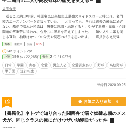
生二周目の二人が高校野球の歴史を変える～
児玉金児
遡ること約10年前、柏原竜也は高校史上最強のサイドスローと呼ばれ、名門
校のエースナンバーを背負っていた。 と言っても、それは過去の栄光に過ぎ
ない。酷使で壊れた柏原は、無難に就職・結婚すると、やがて激務・鬼嫁・介護
問題の三重苦に追われ、心身共に限界を迎えてしまった。 短い人生に幕を閉
じる直前、柏原はかつての栄光や初恋の相手を思い出す。 選択肢さえ間違え
なければ、もっと良い人生を歩めたのに。 そんな事を思っていると、中学3年
青春
連載中
長編
R15
時の自分に転生していた。 転生した柏原の前に現れたのは、当時の友人や初
24h.ポイント
2pt
恋の相手、そして――女神を自称する女の子。 自称女神は、名門校ではなく
199
2
位 / 22,265件
位 / 1,027件
小説
青春
弱小都立へ進学するよう告げると、柏原の二度目の野球人生が幕を開けた。
この物語は、一度は壊れたプロ注目のサイドスロー・柏原竜也と、野球の女神を
日常
学園
青春
恋愛
男主人公
恋愛要素あり
野球
高校野球
自称する少女。 高校野球の“正史“を知る二人が、その記憶を活用しながら、無
甲子園
逆行転生
名校で甲子園を目指したり、ちょっと恋したりする物語です。
登録日 2020.09.25
12
お気に入り追加
6
【書籍化】ネトゲで知り合った関西弁で喘ぐ奴隷志願のメス
犬が、同じクラスの俺にだけウザい幼馴染だった件