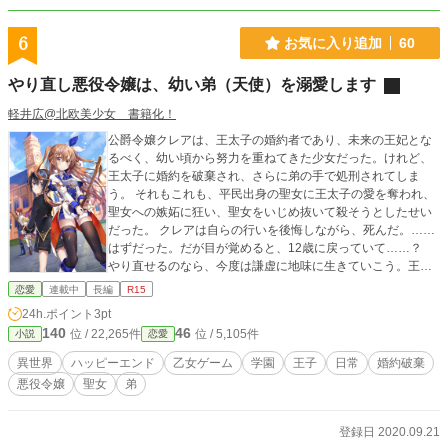
6
お気に入り追加
60
やり直し悪役令嬢は、幼い弟（天使）を溺愛します
軽井広@北欧美少女 書籍化！
公爵令嬢クレアは、王太子の婚約者であり、未来の王妃とな
るべく、幼い頃から努力を重ねてきた少女だった。けれど、
王太子に婚約を破棄され、さらに弟の手で処刑されてしま
う。 それもこれも、平民出身の聖女に王太子の愛を奪われ、
聖女への嫉妬に狂い、聖女をいじめ抜いて殺そうとしたせい
だった。 クレアは自らの行いを後悔しながら、死んだ。……
はずだった。だが目が覚めると、12歳に戻っていて……？
やり直せるのなら、今度は謙虚に地味に生きていこう。王太
子の婚約者なんて地位にもしがみつかないし、すべてを聖女
恋愛
連載中
長編
R15
に明け渡す覚悟もある。だから、死にたくない……！ 同じ屋
24h.ポイント
3pt
敷にいるのは、一つ年下の弟フィル。血のつながらないクレ
140
46
位 / 22,265件
位 / 5,105件
小説
恋愛
アとは疎遠な仲だった。彼は五年後には聖女に恋し、クレア
を殺すことになる。だが、少なくとも今の彼は、ただの幼く
異世界
ハッピーエンド
乙女ゲーム
学園
王子
日常
婚約破棄
可愛らしい少年にすぎない。 「フィルは聖女様と幸せになっ
悪役令嬢
聖女
弟
ていいから。だから……頼むから……わたしを殺さないで
ね！」 クレアは弟をとにかく甘やかし、恩を売ろうとす
る。そうすれば、破滅する未来を回避できると信じて。 と
登録日 2020.09.21
ころが、予想に反して、フィルはクレアにめちゃくちゃ懐い