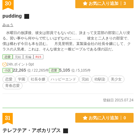
30
お気に入り追加
3
pudding
みゅう
水曜日の放課後、彼女は部員でもないのに、決まって文芸部の部室に入り浸
る。習い事やら何やらで忙しいはずなのに……。 彼女と二人きりの部室で、
僕は構わず今日も本を読む。 月見里明里。某製薬会社の社長令嬢にして、ク
ラスの人気者。これは、そんな彼女と一般ピープルである僕の話だ。
恋愛
完結
長編
R15
24h.ポイント
0pt
22,265
5,105
位 / 22,265件
位 / 5,105件
小説
恋愛
恋愛
学園
社長令嬢
ハッピーエンド
完結
幼馴染
美少女
青春恋愛
登録日 2015.07.24
31
お気に入り追加
0
テレフテア・アポカリプス