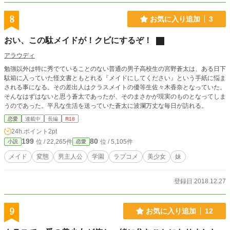
8
お気に入り追加
3
おい、この駄メイドが！クビにするぞ！
アラウディ
勉強以外は特に秀でていることのない普通の男子高校生の宮野蒼太は、ある日下
駄箱に入っていた怪文書ともとれる『メイドにしてください』という手紙に悩ま
される事になる。その差出人はクラスメイトの優等生佐々木香奈となっていた。
そんなはずはないと思う蒼太であったが、そのまさかが現実のものとなってしま
うのであった。平凡な生活を送っていた蒼太に波瀾万丈な毎日が訪れる。
恋愛
連載中
長編
R18
24h.ポイント
2pt
199
80
位 / 22,265件
位 / 5,105件
小説
恋愛
メイド
変態
男主人公
学園
ラブコメ
美少女
妹
登録日 2018.12.27
9
お気に入り追加
12