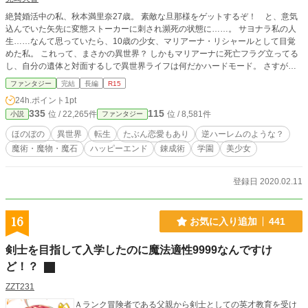
絶賛婚活中の私、秋本満里奈27歳。 素敵な旦那様をゲットするぞ！ と、意気
込んでいた矢先に変態ストーカーに刺され瀕死の状態に……。 サヨナラ私の人
生……なんて思っていたら、10歳の少女、マリアーナ・リシャールとして目覚
めた私。 これって、まさかの異世界？ しかもマリアーナに死亡フラグ立ってる
し、自分の遺体と対面するしで異世界ライフは何だかハードモード。 さすがに
二度目の人生は悔いの無いように寿命を全うしたいんですけど？ これは時々人
ファンタジー
完結
長編
R15
を助け、たまに謎を解き、いつもうまうま食するアラサー錬成術師の転生物語で
24h.ポイント
1pt
ある。 設定はゆるふわです。 突っ込みどころ満載？ そこは、スルーでお願い
335
115
位 / 22,265件
位 / 8,581件
小説
ファンタジー
します。 他サイトにも掲載中です。
ほのぼの
異世界
転生
たぶん恋愛もあり
逆ハーレムのような？
魔術・魔物・魔石
ハッピーエンド
錬成術
学園
美少女
登録日 2020.02.11
16
お気に入り追加
441
剣士を目指して入学したのに魔法適性9999なんですけ
ど！？
ZZT231
Ａランク冒険者である父親から剣士としての英才教育を受け