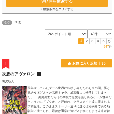
947
件を検索する
× 検索条件をクリアする
学園
タグ
1
2
3
4
5
947
件
1
お気に入り追加
35
災悪のアヴァロン
鳴沢明人
長年やっていたゲーム世界に転移し喜んだのも束の間。豚と
見紛うほど太った悪役キャラ、成海颯太に転移してしまっ
た。 美男美女だらけの学校で恋愛も楽しめるゲーム世界だ
というのに『ブタオ』と呼ばれ、クラスメイト達に蔑まれる
学校生活。このままストーリー通りに進めば婚約者である幼
馴染に捨てられ、最後は退学に追い込まれてしまう未来が待