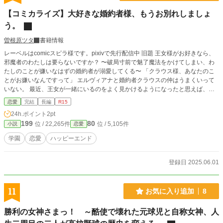
ずっと続く恋物語。 『あなたの心には誰がいますか？』 Cop
【コミカライズ】大好きな婚約者様、もうお別れしましょ
yright（C）2017-紅狐
う。
曽根原ツタ
書籍情報
レーベルはcomicスピラ様です。pixivで先行配信中 旧題 王女様がお好きなら、
邪魔者のわたしは要らないですか？ 〜破局寸前で魅了魔法をかけてしまい、わ
たしのことが嫌いなはずの婚約者が溺愛してくる〜 「クラウス様、あなたのこ
とがお嫌いなんですって」 エルヴィアナと婚約者クラウスの仲はうまくいって
いない。 最近、王女が一緒にいるのをよく見かけるようになったと思えば、と
あるパーティーで王女から婚約者の本音を告げ口され、別れを決意する。更に、
恋愛
完結
長編
R15
彼女とクラウスは想い合っているとか。 （王女様がお好きなら、邪魔者のわた
24h.ポイント
2pt
しは身を引くとしましょう。クラウス様） しかし。破局寸前で魅了魔法をかけ
199
80
位 / 22,265件
位 / 5,105件
小説
恋愛
てしまい、エルヴィアナのことが嫌いなはずの彼が「君のことが好きすぎる」と
迫ってくるようになり……？
学園
恋愛
ハッピーエンド
登録日 2025.06.01
11
お気に入り追加
8
勝利の女神さまっ！ ～酷使で壊れた元球児と自称女神、人