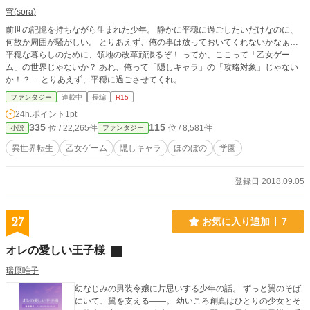
穹(sora)
前世の記憶を持ちながら生まれた少年。 静かに平穏に過ごしたいだけなのに、
何故か周囲が騒がしい。 とりあえず、俺の事は放っておいてくれないかなぁ…
平穏な暮らしのために、領地の改革頑張るぞ！ ってか、ここって「乙女ゲー
ム」の世界じゃないか？ あれ、俺って「隠しキャラ」の「攻略対象」じゃない
か！？ …とりあえず、平穏に過ごさせてくれ。
ファンタジー
連載中
長編
R15
24h.ポイント
1pt
335
115
位 / 22,265件
位 / 8,581件
小説
ファンタジー
異世界転生
乙女ゲーム
隠しキャラ
ほのぼの
学園
登録日 2018.09.05
27
お気に入り追加
7
オレの愛しい王子様
瑞原唯子
幼なじみの男装令嬢に片思いする少年の話。 ずっと翼のそば
にいて、翼を支える——。 幼いころ創真はひとりの少女とそ