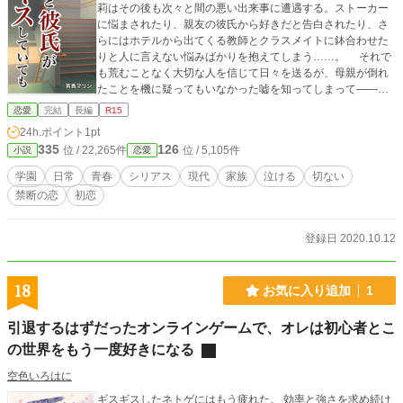
莉はその後も次々と間の悪い出来事に遭遇する。ストーカー
に悩まされたり、親友の彼氏から好きだと告白されたり、さ
らにはホテルから出てくる教師とクラスメイトに鉢合わせた
りと人に言えない悩みばかりを抱えてしまう……。 それで
も荒むことなく大切な人を信じて日々を送るが、母親が倒れ
たことを機に疑ってもいなかった嘘を知ってしまって――。
鈍感な男性に読ませたい！ 誰にも言えない悩みを抱えて
恋愛
完結
長編
R15
必死に生きる少女の甘く切ない恋物語。 🌻ご挨拶 本作を見
24h.ポイント
1pt
つけていただきありがとうございます！ プロローグだけで
335
126
位 / 22,265件
位 / 5,105件
小説
恋愛
もご感想頂ければと思っております！ どうぞごゆっくりお
楽しみください！ 【特記事項】 ※この物語はフィクション
学園
日常
青春
シリアス
現代
家族
泣ける
切ない
です。登場する人物、名称等は実在のものとは関係ありませ
禁断の恋
初恋
ん。
登録日 2020.10.12
18
お気に入り追加
1
引退するはずだったオンラインゲームで、オレは初心者とこ
の世界をもう一度好きになる
空色いろはに
ギスギスしたネトゲにはもう疲れた。 効率と強さを求め続け