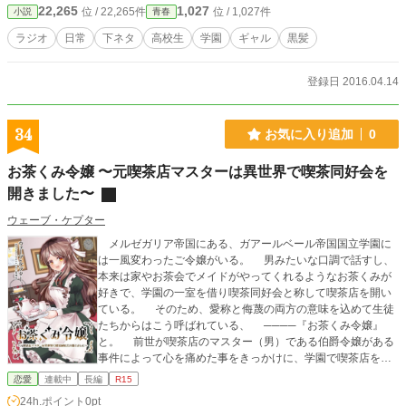
22,265
1,027
位 / 22,265件
位 / 1,027件
小説
青春
ラジオ
日常
下ネタ
高校生
学園
ギャル
黒髪
登録日 2016.04.14
34
お気に入り追加
0
お茶くみ令嬢 〜元喫茶店マスターは異世界で喫茶同好会を
開きました〜
ウェーブ・ケプター
メルゼガリア帝国にある、ガアールベール帝国国立学園に
は一風変わったご令嬢がいる。 男みたいな口調で話すし、
本来は家やお茶会でメイドがやってくれるようなお茶くみが
好きで、学園の一室を借り喫茶同好会と称して喫茶店を開い
ている。 そのため、愛称と侮蔑の両方の意味を込めて生徒
たちからはこう呼ばれている、 ────『お茶くみ令嬢』
と。 前世が喫茶店のマスター（男）である伯爵令嬢がある
事件によって心を痛めた事をきっかけに、学園で喫茶店を開
きます。婚約者と上手くいっていない公爵令嬢や、ダイエッ
恋愛
連載中
長編
R15
トに勤しむ伯爵令嬢、素直じゃない侯爵令嬢、性別転換した
24h.ポイント
0pt