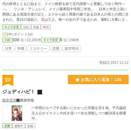
代の終焉とともに始まり、メイジ維新を経て近代国家へと変貌してゆく時代―
―。 リンネ・アシュレイ。メイジ菊香院中等部二年生。 日本と外交上深い
関係にある英国大使の父と、エドから続く商家の娘である日本人の母との間に生
まれた、英日の混血だ。兄は三人。唯一の女の子であるため、過剰に大事にされ
ている。 ひょんなことから、美貌の少年、伊呂波千香士（いろはちかし）と
キャラ文芸
完結
長編
R15
知り合い、彼の頼みで幼馴染のヘンリーとともにメイジ宮殿におわす皇后に一通
24h.ポイント
1pt
の手紙を渡すことになったのだが、その結果、メイジ宮殿で起こった殺人事件に
335
5
位 / 22,265件
位 / 296件
小説
キャラ文芸
巻き込まれてしまう。 しかも幼馴染のヘンリーが疑いをかけられてしまい、
引っ込み思案だったリンネは立ち上がる。 「わたしが真犯人を見つけます！」
日常
学園
ミステリー
恋愛
架空明治
そしてリンネの推理はやがてメイジ宮殿を揺るがす陰謀へと繋がってーー？
まじめな少女と、お調子者の幼馴染、そして謎の美少年がおりなす、ラブミス
テリー。
登録日 2017.11.12
20
お気に入り追加
135
ジュディハピ！
田中莎月
書籍情報
一年間がループする呪いにかかった学園を戻す為、平凡脇役
主人公がイケメン大好き逆ハー女を傍観しつつ解決策を模索
中。
恋愛
連載中
長編