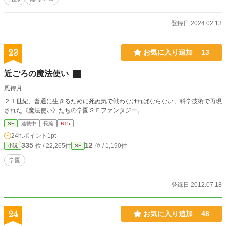
登録日 2024.02.13
23
お気に入り追加
13
近ごろの魔法使い
風待月
２１世紀、普通に生きるために死ぬ気で戦わなければならない、科学技術で再現
された《魔法使い》たちの学園ＳＦファンタジー。
SF
連載中
長編
R15
24h.ポイント
1pt
335
12
位 / 22,265件
位 / 1,190件
小説
SF
学園
登録日 2012.07.18
24
お気に入り追加
48