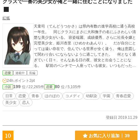
クラスで一番の美少女が俺と一緒に住むことになりました
紅狐
天童司（てんどうつかさ）は県内有数の進学高校に通う高校
一年生。 同じクラスにまさに大和撫子の名にふさわしい清
楚な美少女がいる。 容姿端麗、成績優秀、さらに社長令嬢と
完璧美少女、姫川杏里（ひめかわあんり）。 だが自分にと
っては遠い存在で、住んでいる世界が全く違う。 俺は意図し
て関わり合いにならないように過ごしてきた。 何となく過
ぎていく日々、そんなある日の夜、彼女と出会うことにな
る。 駅前のベンチで一人座っている彼女。いつもだったら
声もかけず通り過ぎるだろう。 しかし、その時は声をかけ
恋愛
連載中
長編
た。 彼女は通学用バッグとは別に、大きなボストンバッグ
24h.ポイント
2pt
を横に置き、遠くを見つめている。 夜も遅く、普通だったら
199
80
位 / 22,265件
位 / 5,105件
小説
恋愛
とっくに帰宅している時間だ。 「お前こんな時間に何してる
んだ？ 早く帰れよ」 俺に目を向け、唇をかみしめながら
日常
恋愛
青春
ほのぼの
コメディ
幼馴染
学園
青春恋愛
彼女は答える。 「天童さん？ あなたには関係の無い事よ」
美少女
恋人
「そっか、気を付けて帰れよ」 めんどくさがりでも、ほお
っておけない主人公と、意地を張りながらそれでも優しさに
触れ、徐々に主人公に惹かれていくヒロイン。 一つ屋根の
登録日 2019.11.29
下で生活を共にし、互いに想いを寄せ、少しずつ二人の距離
が近づいていく。 交際が始まってからも二人の物語は続き、
そしていつの日か二人は……。 二人の想いが通じるまでが
10
お気に入り追加
39
恋物語ではない。 想いが通じ合い、二人で歩み始めてからも