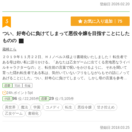
登録日 2026.02.20
5
お気に入り追加
75
つい、好奇心に負けてしまって悪役令嬢を目指すことにした
ものの
蔵崎とら
２０１９年１１月２２日、ＨＪノベルス様より書籍化いたしました！ 転生者で
ある母は幼い私に語りかける。「あなたは乙女ゲームに出てくる意地悪なライバ
ルキャラクターなの」と、転生前の言葉で呪いをかけるように。 それを聞いて
育った隠れ転生者である私は、気付いていないフリをしながらもその話にノって
あげることにした。つい、好奇心に負けてしまって。 しかし母の言葉を参考に
意地悪令嬢を目指すもなかなか上手くいかない。なんせ私は乙女ゲームをやった
恋愛
完結
長編
ことがないのだから。……まぁゲーマーではあったけれども。 元ゲーマーヒロ
24h.ポイント
5pt
インがファンタジックな世界でファンタジックな単語にテンションを上げながら
96
29
位 / 22,265件
位 / 5,105件
小説
恋愛
たまに意地悪令嬢っぽいことにチャレンジする、そんなほのぼの異世界学園ラブ
コメです。
異世界
魔法
学園
コメディ
転生
悪役令嬢
甘さ控えめ
乙女ゲーム
書籍化
登録日 2018.03.25