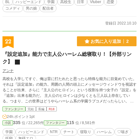
BL
ハッピーエンド
学園
高校生
日常
Vtuber
恋愛
コメディ
男の娘
配信者
登録日 2022.10.10
22
お気に入り追加
2
『設定追加』能力で主人公ハーレム総寝取り！【外部リン
ク】
アンナ
高校を入学してすぐ、俺は雷に打たれたと思ったら特殊な能力に目覚めていた。
それは『設定追加』の能力。周囲の人間の頭上にメッセージウィンドウを視認す
ることが出来、さらに『主人公のヒロイン』という役割を持つ女子の『設定』を
『追加』出来る能力だ。 主人公のヒロインは少なくとも三人以上存在してい
る。つまり、この世界はどうやらハーレム系の学園ラブコメだったらしい。 そ
んなの許さねえ。この『設定追加』の能力で、主人公のハーレムを全員寝取って
ファンタジー
完結
長編
R18
やる！ これは、催眠や常識改変とはまた違う、『設定追加』の能力で俺が好き
24h.ポイント
1pt
放題する物語だ。 ※能力には色々と制約があるのでじわじわとヒロインを堕と
335
115
位 / 22,265件
位 / 8,581件
小説
ファンタジー
していく感じになります。
学園
ハッピーエンド
NTR
チート
寝取り
ハーレム
♡喘ぎ
托卵
無様エロ