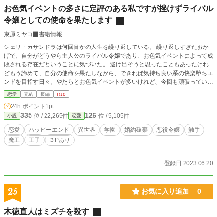
お色気イベントの多さに定評のある私ですが挫けずライバル
令嬢としての使命を果たします
束原ミヤコ
書籍情報
シェリ・カサンドラは何回目かの人生を繰り返している。 繰り返しすぎたおか
げで、自分がどうやら主人公のライバル令嬢であり、お色気イベントによって成
敗される存在だということに気づいた。 逃げ出そうと思ったこともあったけれ
どもう諦めて、自分の使命を果たしながら、できれば気持ち良い系の快楽堕ちエ
ンドを目指す日々。やたらとお色気イベントが多いけれど、今回も頑張っていき
ましょう。 そう思っていたけれど、今回はちょっと違うような気がします。 繰
恋愛
完結
長編
R18
り返し系悪役令嬢が幸せになる話です。
24h.ポイント
1pt
335
126
位 / 22,265件
位 / 5,105件
小説
恋愛
恋愛
ハッピーエンド
異世界
学園
婚約破棄
悪役令嬢
触手
魔王
王子
３Pあり
登録日 2023.06.20
25
お気に入り追加
0
木徳直人はミズチを殺す