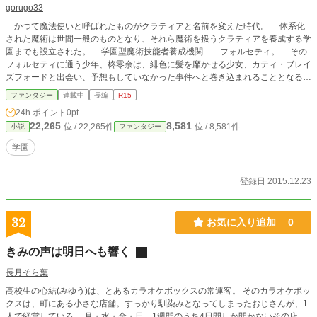
gorugo33
かつて魔法使いと呼ばれたものがクラティアと名前を変えた時代。 体系化
された魔術は世間一般のものとなり、それら魔術を扱うクラティアを養成する学
園までも設立された。 学園型魔術技能者養成機関――フォルセティ。 その
フォルセティに通う少年、柊零余は、緋色に髪を靡かせる少女、カティ・ブレイ
ズフォードと出会い、予想もしていなかった事件へと巻き込まれることとなる。
やがてその事件の核心に迫るにつれ、事態は大きく回りだすことに。
ファンタジー
連載中
長編
R15
24h.ポイント
0pt
22,265
8,581
位 / 22,265件
位 / 8,581件
小説
ファンタジー
学園
登録日 2015.12.23
32
お気に入り追加
0
きみの声は明日へも響く
長月そら葉
高校生の心結(みゆう)は、とあるカラオケボックスの常連客。 そのカラオケボッ
クスは、町にある小さな店舗。すっかり馴染みとなってしまったおじさんが、1
人で経営している。 月・水・金・日。1週間のうち4日間しか開かないその店