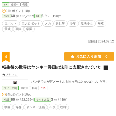
年なうえ隻眼。 身体の持ち主だった少年リゼル・ティター
SF
連載中
長編
ニアの意識は残っているしで、 憧れの異世界ライフはどこ
24h.ポイント
10pt
へやら。 そんな中、少年になったヒビノタツヤは自分の住
60
6
位 / 22,265件
位 / 1,190件
小説
SF
む村を守るため、 巨大ロボットに乗り込むことに… 身体
の持ち主リゼル・ティターニアと協力しながら、巨大な敵に
ロボット
巨大ロボット
メカ
異世界
少年
魔法少女
無双
立ち向かう。 彼が手にしたスキルとは…？ 車の免許すら
最強
軍隊
学園
持ってない男ヒビノタツヤが巨大ロボットを操縦する時、何
かが起こる…！！
登録日 2024.02.12
4
お気に入り追加
0
転生後の世界はヤンキー漫画の法則に支配されていた
カブキマン
「パンチで人が何メートルも吹っ飛ぶとかおかしいだろ」
ライト文芸
連載中
長編
R15
24h.ポイント
10pt
60
3
位 / 22,265件
位 / 449件
小説
ライト文芸
学園
青春
ヤンキー漫画
不良
喧嘩