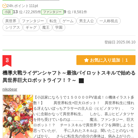
に謀殺され、剣の師匠に斬殺され、敵の幹部に成り代わられ、それらを回避して
24h.ポイント
111pt
も『魔王』をどうにかできなければ人類が滅ぶ未来が待っている。 そんなキ
13
9
位 / 22,265件
位 / 8,581件
小説
ファンタジー
ャラクターに転生してしまった俺の望みは三つ。 一つは『花と宝石の協奏
曲』が始まる時期まで生き延びること。 一つはゲームの主人公が『魔王』を
異世界
ファンタジー
転生
ゲーム
男主人公
一人称視点
消滅させて世界を救えるよう誘導すること。 一つは、死なないこと。 これ
シリアス
ギャグ
魔王
学園
は何の因果かゲームの世界に転生してしまった俺の、ハッピーエンドの未来を目
指す物語。 ※ゲームの世界に転生した主人公による異世界ファンタジーです。
※主人公は最強ではありません。 ※ゲームの知識はあってもチート能力はあり
登録日 2025.06.10
ません。
3
お気に入り追加
1
機導大戰ライデンシャフト～最強パイロットスキルで始める
異世界巨大ロボットライフ！？～
nikobear
【小説家になろうで１５００００PV達成！☆機体イラスト多
数！】 異世界転生×巨大ロボット！ 異世界転生に憧れ
る冴えないぼっちアラサーの主人公（ヒビノタツヤ）、 つ
いに念願かなって異世界転生。 しかし、喜ぶヒビノタツヤ
を待ち受けているのは………。 魔法、ファンタジー、巨大
ロボット！？ チートスキルで異世界ライフを満喫しようと
思っていたが、 手に入れたスキルは、聞いたことのないモ
ノばかり。 さらに転生先の自分の身体は、病み上がりの少