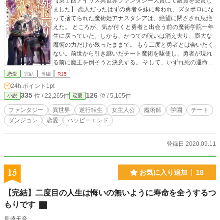
【第１回アイリス異世界ファンタジー大賞にて銀賞を受賞し
ました】 恋人だったはずの勇者を妹に奪われ、ズタボロにな
って捨てられた魔術姫アナスタシアは、絶望に閉ざされ息絶
えた。 ところが、気が付くと勇者と出会う前の魔術学院一年
生に戻っていた。しかも、かつての呪いは消え去り、膨大な
魔術の力だけが残ったままで。 もう二度と勇者とは会いたく
ない。前世から引き継いだチート魔術を駆使し、勇者が現れ
る前に魔王を倒そうと決意する。 そして、いずれ死の運命が
待つ相手と出会い――「もう面倒なので、運命も魔王も全て
恋愛
完結
長編
R15
力でねじ伏せます」 魔力を込めた拳で敵を殴りつける魔術姫
24h.ポイント
1pt
と、そこに惚れた学院首席の先輩の物語。
335
126
位 / 22,265件
位 / 5,105件
小説
恋愛
ファンタジー
異世界
逆行転生
女主人公
魔術師
学園
チート
ダンジョン
恋愛
ハッピーエンド
登録日 2020.09.11
15
お気に入り追加
18
【完結】二度目の人生は悔いの無いように寿命を全うするつ
もりです
見崎天音