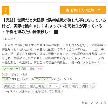
てしまい……。そして、クレアもだんだん弟のことが可愛く
なっていき、心から溺愛するようになっていく。 やがてク
7
お気に入り追加
2
レアは弟とともに、聖女や王太子たち、そして王国全体を巻
き込みながら、破滅の運命に立ち向かうこととなる。
【完結】世間だと大怪獣は防衛組織が倒した事になっている
けど、実際は陰キャにくすぶっている高校生が葬っている
～平穏を望みたい怪獣殺し～
ミレニあん
日常的に怪獣が襲来する２０３０年の現代。日本も例外ではなく、防衛組織≪
特生対（とくせいたい）≫を各地に配置して防衛に当たっていた。 しかし中
には、特生対でさえ倒せない強大な怪獣も存在する。その場合は≪怪獣殺し≫と
呼ばれる最後の切り札に依頼し、秘密裏に怪獣を倒してもらっている。 その
≪怪獣殺し≫の正体は、何と至って普通の高校生。大都一樹（おおとかずき）と
いう少年だ。 普段は陽キャにいじられる陰キャとして学校生活を送っている
ファンタジー
完結
長編
R15
が、実はある理由により怪獣を撃破できるほどの異能を持っている。 ≪怪獣
24h.ポイント
2pt
殺し≫の存在は極秘事項であり、世間では「強大な怪獣は特生対が倒した」とい
199
72
位 / 22,265件
位 / 8,581件
小説
ファンタジー
う事になっている。ただし一樹はその辺全く気にしていない。 陰キャと言わ
れるくらい慎ましく生活しているのも、噂が立ったり特別扱いされるのを防ぐ
男主人公
怪獣
主人公最強
チート
学園
現代
異能
妹
為。彼は最愛の妹と共に平穏な生活を望みたいのだ。 これはそんな高校生
ハイスペック陰キャ
好意に対しては鈍感
の、日常と非日常が飛び交う物語。
登録日 2022.04.20