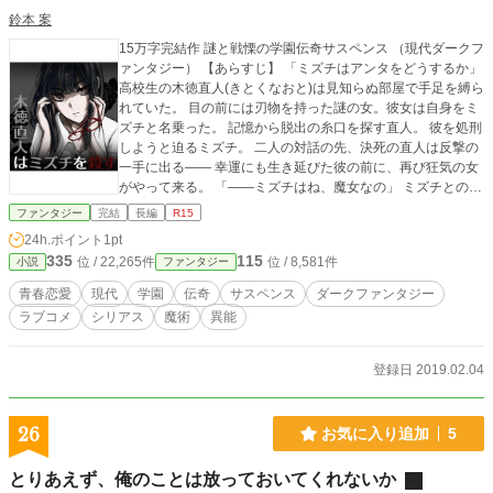
鈴本 案
15万字完結作 謎と戦慄の学園伝奇サスペンス （現代ダークフ
ァンタジー） 【あらすじ】 「ミズチはアンタをどうするか」
高校生の木徳直人(きとくなおと)は見知らぬ部屋で手足を縛ら
れていた。 目の前には刃物を持った謎の女。彼女は自身をミ
ズチと名乗った。 記憶から脱出の糸口を探す直人。 彼を処刑
しようと迫るミズチ。 二人の対話の先、決死の直人は反撃の
一手に出る―― 幸運にも生き延びた彼の前に、再び狂気の女
がやって来る。 「――ミズチはね、魔女なの」 ミズチとの事
件。それは謎を伴う闇の闘争のきっかけに過ぎなかった。 学
ファンタジー
完結
長編
R15
園で力に目覚める者、敵対者達。 彼らが直人とミズチの前に
24h.ポイント
1pt
現れる。 生死を賭ける暗闘が幕を切った。 ――しかし事態は
335
115
位 / 22,265件
位 / 8,581件
小説
ファンタジー
思わぬ変化をしていく。 「お前を、殺してやる」 人と悪、狂
気の果て、希望の物語。
青春恋愛
現代
学園
伝奇
サスペンス
ダークファンタジー
ラブコメ
シリアス
魔術
異能
登録日 2019.02.04
26
お気に入り追加
5
とりあえず、俺のことは放っておいてくれないか