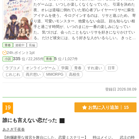
たゲームは、いつしか楽しくなくなっていた。 引退を決めた
夜、オレは道端に倒れていた初心者プレイヤー<リサ>に蘇生
アイテムを使う。 今ログインするのは、リサと遊ぶため。 寄
り道、可愛いモンスター、他愛もない会話。 顔も知らない相
手と過ごす時間が、いつのまにか一番の楽しみになってい
た。 気づけば、会ったこともないリサを好きになりかけてい
る。 だけど彼女には、もう好きな人がいるらしい。 きっと顔
だけめちゃくちゃ良くて、中身はロクな男じゃない。 知らな
青春
連載中
長編
い相手に、なぜか張り合う自分がいる。 ――彼女の正体を、
24h.ポイント
1pt
オレはまだ知らない。
335
5
位 / 22,265件
位 / 1,027件
小説
青春
ラブコメ
オンラインゲーム
学園
青春
すれ違い
日常
じれじれ
両片想い
MMORPG
高校生
登録日 2026.08.09
19
お気に入り追加
15
誰にも言えない恋だった
あさぎ千夜春
【絢爛豪華な後宮を舞台にした、恋愛ミステリー】 時はメイジ。 武士の時