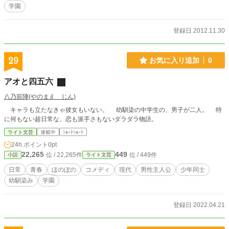
学園
登録日 2012.11.30
29
お気に入り追加
0
アオと四五六
八乃前陣(やのまえ じん)
キャラも立たなきゃ彼女もいない。 幼馴染の中学生の、男子が二人。 特
に何もない超日常な、恋も派手さもないダラダラ物語。
ライト文芸
連載中
ｼｮｰﾄｼｮｰﾄ
24h.ポイント
0pt
22,265
449
位 / 22,265件
位 / 449件
小説
ライト文芸
日常
青春
ほのぼの
コメディ
現代
男性主人公
少年同士
幼馴染み
学園
登録日 2022.04.21