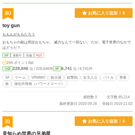
30
お気に入り追加
6
toy gun
ももんがももたろう
おもちゃの銃は所詮おもちゃ。 威力なんて一切ない。 だが、電子世界のなかで
はどうだ？
SF
連載中
長編
R15
24h.ポイント
0pt
228,846
6,741
位 / 228,846件
位 / 6,741件
小説
SF
SF
ゲーム
VRMMO
銃火器
銃撃戦
女主人公
バトル
青春
旅
強化外骨格（パワードスーツ）
感想数 0
文字数 85,214
最終更新日 2020.09.26
登録日 2019.11.02
31
お気に入り追加
6
見知らぬ世界の兄弟星