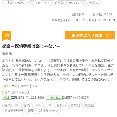
ご都合主義かな？
コメディー
銃火器
サバイバル
苦労人
感想数 0
文字数 84,161
最終更新日 2023.08.27
登録日 2019.11.19
13
お気に入り追加
3
探楽～探偵稼業は楽じゃない～
飛鳥 進
あらすじ 私立探偵のサジ コウキは警視庁から捜査業務を委託された私立探偵で
ある。 相棒の女刑事、マスタ ナオと共に事件を解決していくそんな物語。 第六
話 君たちに最新情報を公開しよう。 コウキは日本有数の財閥・リングコンツェ
ルンを牛耳る一家 剛隆家から依頼が入る。 先代主人の死後に見つかった隠し子
を捜索して欲しいというものであった。 その頃、警視庁ではこの先代の死につ
いて不審な点が多く捜査を開始していた。 その捜査に乗り出したのが、ナオで
キャラ文芸
連載中
長編
ある。 コウキとナオは、先代の主人の死の真実について解き明かすことができ
24h.ポイント
0pt
るのか？ 隠し子は見つかるのか！ ターゲット、ロックオン！！
228,846
5,637
位 / 228,846件
位 / 5,637件
小説
キャラ文芸
探偵×刑事
探偵
刑事
日常
お笑い
銃撃戦
銃火器
娯楽推理小説
娯楽
25周年カップ