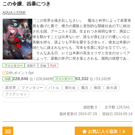
この令嬢、凶暴につき
AQUA☆STAR
『この世界を掻き乱しなさい』 魔法と科学によって産業発
展を遂げた裏で、権力の腐敗と差別的な階級社会の下に統治
される国、アーニスト王国。生まれつき病弱な体で、満足に
体を動かすことは出来ないが、誰もが羨むほどの優しい心と
美貌を持ち、誰よりも平和を愛する少女レイ。彼女は本家の
姉たちに疎まれながらも、写本を生業に生計を立てていた。
そんなある日、レイは本家の長女エリザと次女のセシリア
によって、屋敷の井戸に突き落とされる。瀕死の状態であっ
たレイは、井戸の底で不思議な声を聞く。
ファンタジー
連載中
長編
R18
24h.ポイント
0pt
228,846
53,332
位 / 228,846件
位 / 53,332件
小説
ファンタジー
異世界
ファンタジー
バトル
裏社会
魔法
無双
銃火器
フィクション
感想数 0
文字数 126,541
最終更新日 2024.07.29
登録日 2024.05.14
33
お気に入り追加
0