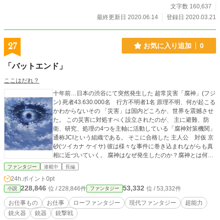
文字数 160,637
最終更新日 2020.06.14
登録日 2020.03.21
27
お気に入り追加
0
「バットエンド」
ここはだれ？
十年前…日本の渋谷にて突然発生した 超常災害「腐神」(フジ
ン) 死者43.630.000名 行方不明者1名 原理不明、何が起こる
かわからないその 「災害」は国内どころか、世界を震撼させ
た。 この災害に対処すべく設立されたのが、 主に避難、防
衛、研究、処理の4つを主軸に活動している「腐神対策機関」
通称JCIという組織である。 そこに合格した 主人公 対仮 京
砂(ツイカナ ケイサ) 彼は様々な事件に巻き込まれながらも真
相に近づいていく。 腐神はなぜ発生したのか？腐神とは何な
のか？ それは「神」のみぞ知るのか？
ファンタジー
連載中
長編
24h.ポイント
0pt
228,846
53,332
位 / 228,846件
位 / 53,332件
小説
ファンタジー
お仕事もの
お仕事
ローファンタジー
現代ファンタジー
超能力
銃火器
銃器
銃撃戦