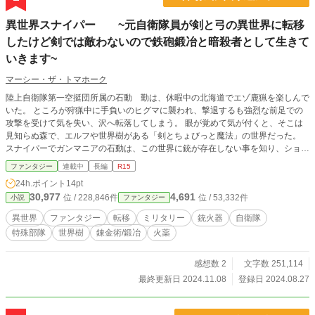
異世界スナイパー ~元自衛隊員が剣と弓の異世界に転移
したけど剣では敵わないので鉄砲鍛冶と暗殺者として生きて
いきます~
マーシー・ザ・トマホーク
陸上自衛隊第一空挺団所属の石動 勤は、休暇中の北海道でエゾ鹿猟を楽しんで
いた。 ところが狩猟中に手負いのヒグマに襲われ、撃退するも強烈な前足での
攻撃を受けて気を失い、沢へ転落してしまう。 眼が覚めて気が付くと、そこは
見知らぬ森で、エルフや世界樹がある「剣とちょびっと魔法」の世界だった。
スナイパーでガンマニアの石動は、この世界に銃が存在しない事を知り、ショッ
クを受ける。 世界樹の化身から「渡り人」としての目的を尋ねられた石動は、
ファンタジー
連載中
長編
R15
自分の欲望の赴くままに「鉄砲鍛冶でもして銃を造る！」と宣言してしまう。
24h.ポイント
14pt
とは言え、銃を使うことはプロでも造るのは全くの素人である石動は、「渡り
30,977
4,691
位 / 228,846件
位 / 53,332件
小説
ファンタジー
人」のスキルや周りの人たちに助けられつつ、試行錯誤し苦労しながら鉄砲鍛冶
の道を歩んでいくことになる。 本人は自覚せずとも新兵器である銃の影響は大
異世界
ファンタジー
転移
ミリタリー
銃火器
自衛隊
きく、それにより石動の運命も変わっていくのだった・・・・・・。 ＊ガンマ
特殊部隊
世界樹
錬金術/鍛冶
火薬
ニアのおっさんが自分が読みたいと思う小説を書いてみました。 色々と読み
ずらい点もあるでしょうが、広い心で楽しんでいただけると嬉しいです。 ま
た、本職の自衛官やハンターの方にはご不満な点もあると思いますが、御寛恕願
感想数 2
文字数 251,114
います。 ガチのマニアの方には物足りない点もあると思いますが、一般の方
最終更新日 2024.11.08
登録日 2024.08.27
が読んで退屈しないよう、マニアックな部分は出来るだけ軽い描写で済ませてい
る事をご理解ください。例えばライフルのサイトインなど細かく書くと普通の人
は読み飛ばすと思いましたので・・・・・・。 それでも読みにくいのは筆者