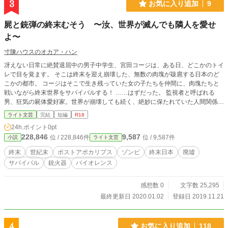
3
お気に入り追加
9
の力量のせいです。 火薬や雷管など化学物質の描写もわざと暈したり、必要
な成分を書かなかったりしています。 筆者の知識不足もありますが、自己規
屍と銃弾の終末むそう 〜汝、世界が滅んでも隣人を愛せ
制のためとご理解願います。 ＊「小説家になろう」「カクヨミ」様でも公開中
の作品を加筆修正したものです。
よ〜
寸陳ハウスのオカア・ハン
冴えない日常に絶賛退屈中の男子中学生、宮田コージは、ある日、どこかのトイ
レで目を覚ます。 そこは終末を迎え崩壊した、無数の肉塊が跋扈する日本のど
こかの都市。 コージはそこで生き残っていた女の子たちを仲間に、肉塊たちと
戦いながら終末世界をサバイバルする！ ……はずだった。 監視者と呼ばれる
男、狂気の屍体愛好家。世界が崩壊しても続く、絶妙に保たれていた人間関係。
そして何も起きないはずがなく……。 終末世界でサバイバル！をエンジョイし
ライト文芸
完結
短編
R18
てるのはお前だけじゃない。
24h.ポイント
0pt
228,846
9,587
位 / 228,846件
位 / 9,587件
小説
ライト文芸
終末
世紀末
ポストアポカリプス
ゾンビ
終末日本
廃墟
サバイバル
銃火器
バイオレンス
感想数 0
文字数 25,295
最終更新日 2020.01.02
登録日 2019.11.21
4
お気に入り追加
118