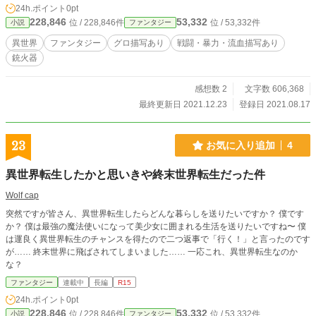
24h.ポイント
0pt
228,846
53,332
位 / 228,846件
位 / 53,332件
小説
ファンタジー
異世界
ファンタジー
グロ描写あり
戦闘・暴力・流血描写あり
銃火器
感想数 2
文字数 606,368
最終更新日 2021.12.23
登録日 2021.08.17
23
お気に入り追加
4
異世界転生したかと思いきや終末世界転生だった件
Wolf cap
突然ですが皆さん、異世界転生したらどんな暮らしを送りたいですか？ 僕です
か？ 僕は最強の魔法使いになって美少女に囲まれる生活を送りたいですね〜 僕
は運良く異世界転生のチャンスを得たので二つ返事で「行く！」と言ったのです
が…… 終末世界に飛ばされてしまいました…… 一応これ、異世界転生なのか
な？
ファンタジー
連載中
長編
R15
24h.ポイント
0pt
228,846
53,332
位 / 228,846件
位 / 53,332件
小説
ファンタジー