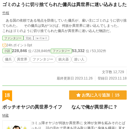
ゴミのように切り捨てられた傭兵は異世界に迷い込みました
竹桜
ある国の依頼である地点を防衛していた傭兵が、雇い主にゴミのように切り捨
てられた。 その傭兵は気がつけば、何故か異世界に迷い込んでしまった。
これはゴミのように切り捨てられた傭兵が異世界に迷い込んだ物語だ。
ファンタジー
完結
ｼｮｰﾄｼｮｰﾄ
24h.ポイント
0pt
228,846
53,332
位 / 228,846件
位 / 53,332件
小説
ファンタジー
傭兵
異世界
ファンタジー
銃火器
迷い人
文字数 12,729
最終更新日 2023.11.26
登録日 2023.11.18
18
お気に入り追加
15
ボッチオヤジの異世界ライフ なんで俺が異世界に？
M蔵
コミュ障オヤジが何故か異世界に 女神が女神を妬みそのとば
っちり… 話の流れで思考を読み取り勝手に身体を構築し直す