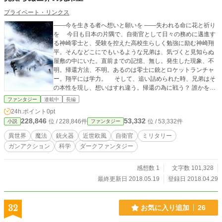
プライベート・リンクス
——今を生きる者へ想いと願いを ——失われる命に花と祈り
を 今日も日本の片隅で、自衛官として日々の務めに邁進す
る神崎零士と、受験を控えた高校生らしく勉強に励む神崎翔
平。そんなどこにでもいるような兄弟は、気づくと見知らぬ
屋敷の中にいた。直前までの記憶、無し。発生した現象、不
明。帰還方法、不明。あるのは零士に銃とロケットランチャ
ー。翔平には学力。 そして、追い詰められた時、兄弟はそ
の本性を現し、想いはすれ違う。帰還の為に戦う？ 誰かを生
かす為に戦う？ 生きる為に戦う？その先に待つのは、救いか
ファンタジー
連載中
長編
絶望か。時空の歪みは心を、想いを歪ませていく。 これ
24h.ポイント
0pt
が、報いだと言うのか……？ ※小説家になろうでも執筆中で
228,846
53,332
位 / 228,846件
位 / 53,332件
小説
ファンタジー
す
異世界
魔法
銃火器
近世欧風
自衛官
ミリタリー
ガンアクション
科学
ダークファンタジー
感想数 1
文字数 101,328
最終更新日 2018.05.19
登録日 2018.04.29
32
お気に入り追加
26