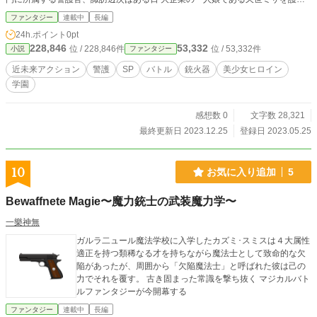
する任務を言い渡される。
ファンタジー
連載中
長編
24h.ポイント
0pt
228,846
53,332
位 / 228,846件
位 / 53,332件
小説
ファンタジー
近未来アクション
警護
SP
バトル
銃火器
美少女ヒロイン
学園
感想数 0
文字数 28,321
最終更新日 2023.12.25
登録日 2023.05.25
10
お気に入り追加
5
Bewaffnete Magie〜魔力銃士の武装魔力学〜
一樂神無
ガルラ二ュール魔法学校に入学したカズミ･スミスは４大属性
適正を持つ類稀なる才を持ちながら魔法士として致命的な欠
陥があったが、周囲から「欠陥魔法士」と呼ばれた彼は己の
力でそれを覆す。 古き固まった常識を撃ち抜く マジカルバト
ルファンタジーが今開幕する
ファンタジー
連載中
長編