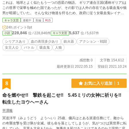
これは、地球とよく似たもう一つの惑星の物語。 ギリア連合王国(通称ギリア)は
この世界で栄華を極めた国であったが、その影では人外の存在である吸血鬼や狼
男が暗躍していた。 そんな化け物達を狩るため、政府に従う女吸血鬼レイナは
今日も夜の街を駆けていく。
キャラ文芸
連載中
長編
R15
24h.ポイント
0pt
228,846
5,637
位 / 228,846件
位 / 5,637件
小説
キャラ文芸
シリアスあり
血の表現多少あり
銃火器
アクション・戦闘
女主人公
バトル
吸血鬼
人狼
感想数 0
文字数 154,612
最終更新日 2022.05.15
登録日 2021.10.24
8
お気に入り追加
1
命を燃やせ!! 撃鉄を起こせ!! 5.45ミリの女神に祈りを!!
転生したヨウヘーさん
平澤唯
冥道洋平（みょうどう ようへい）25歳、傭兵はとある派遣任務にて、敵から
の奇襲攻撃を受け隊が全滅。彼も命を落としてしまうが、気がつけば異世界に転
生していた。言葉も文化も1から、無事生き延びることはできるのか？現世に戻