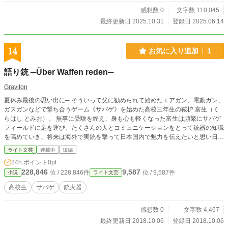
感想数 0
文字数 110,045
最終更新日 2025.10.31
登録日 2025.06.14
14
お気に入り追加
1
語り銃 ─Über Waffen reden─
Graviton
夏休み最後の思い出に─ そういって父に勧められて始めたエアガン、電動ガン、
ガスガンなどで撃ち合うゲーム《サバゲ》を始めた高校三年生の鞍枦 富生（く
らはし とみお）。 無事に受験を終え、身も心も軽くなった富生は頻繁にサバゲ
フィールドに足を運び、たくさんの人とコミュニケーションをとって銃器の知識
を高めていき、将来は海外で実銃を撃って日本国内で魅力を伝えたいと思い日々
外国語、主にドイツ語を勉強していた。 そんなある日、今まで見向きもされな
ライト文芸
連載中
短編
かった妹の遥（はるか）から 「サバイバルゲームがしたい」 というとんでもな
24h.ポイント
0pt
い話が飛んで来たり、母も参加したり、ついには家族でチーム結成まで！？ サ
228,846
9,587
位 / 228,846件
位 / 9,587件
小説
ライト文芸
バゲを通して銃を（一方的に）語る。ミリオタ高校生の銃器批評物語！
高校生
サバゲ
銃火器
感想数 0
文字数 4,467
最終更新日 2018.10.06
登録日 2018.10.06