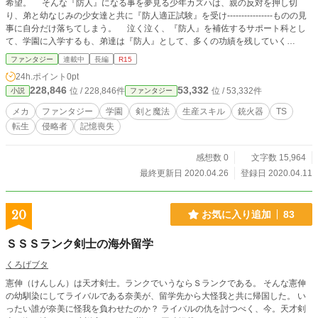
希望。 そんな『防人』になる事を夢見る少年カズハは、親の反対を押し切
り、弟と幼なじみの少女達と共に『防人適正試験』を受け----------------ものの見
事に自分だけ落ちてしまう。 泣く泣く、『防人』を補佐するサポート科とし
て、学園に入学するも、弟達は『防人』として、多くの功績を残していく
中…………。 いつしか、嫉妬の念を抱いたカズハは、人間に扮装した《エー
ファンタジー
連載中
長編
R15
テル》の罠に嵌ってしまい------------ そのまま、命を落としてしまっ
24h.ポイント
0pt
た…………筈だったのだが…………。 《最強の防人》と謳われる英雄から、
228,846
53,332
位 / 228,846件
位 / 53,332件
小説
ファンタジー
謎のスキルと武器を与えられて----------------
メカ
ファンタジー
学園
剣と魔法
生産スキル
銃火器
TS
転生
侵略者
記憶喪失
感想数 0
文字数 15,964
最終更新日 2020.04.26
登録日 2020.04.11
20
お気に入り追加
83
ＳＳＳランク剣士の海外留学
くろげブタ
憲伸（けんしん）は天才剣士。ランクでいうならＳランクである。 そんな憲伸
の幼馴染にしてライバルである奈美が、留学先から大怪我と共に帰国した。 い
ったい誰が奈美に怪我を負わせたのか？ ライバルの仇を討つべく、今。天才剣