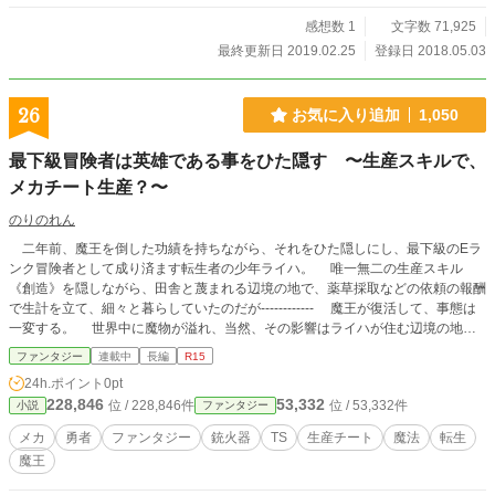
感想数 1
文字数 71,925
最終更新日 2019.02.25
登録日 2018.05.03
26
お気に入り追加
1,050
最下級冒険者は英雄である事をひた隠す 〜生産スキルで、
メカチート生産？〜
のりのれん
二年前、魔王を倒した功績を持ちながら、それをひた隠しにし、最下級のEラ
ンク冒険者として成り済ます転生者の少年ライハ。 唯一無二の生産スキル
《創造》を隠しながら、田舎と蔑まれる辺境の地で、薬草採取などの依頼の報酬
で生計を立て、細々と暮らしていたのだが------------ 魔王が復活して、事態は
一変する。 世界中に魔物が溢れ、当然、その影響はライハが住む辺境の地へ
と襲い始めた。 ライハは面倒がりながらも、ありえない方法で、魔物の侵攻
ファンタジー
連載中
長編
R15
を食い止められた。 だが、運悪く、その姿を"あの時の勇者"に目撃され--------
24h.ポイント
0pt
228,846
53,332
位 / 228,846件
位 / 53,332件
小説
ファンタジー
メカ
勇者
ファンタジー
銃火器
TS
生産チート
魔法
転生
魔王