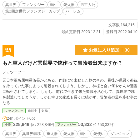
異世界
ファンタジー
転生
銃火器
男主人公
第2回次世代ファンタジーカップ
ハーレム
文字数 164,215
最終更新日 2023.12.21
登録日 2022.04.10
25
お気に入り追加
30
もと軍人だけど異世界で銃作って冒険者出来ますか？
テッツーツー
元日本軍所属朝霧伍長がとある、作戦にて出動した物のその、暴徒が運悪く拳銃
を持っていた事によって射殺されてしまう、しかし、神様と会い何やかんや適当
に転生されてしまう。 しかし、前代で生きて来た知識を活かして、異世界で銃
を製造してしまうが、しかし幸せの家庭も長くは続かず、冒険者の道を歩む事に
なる
ファンタジー
連載中
短編
24h.ポイント
0pt
228,846
53,332
位 / 228,846件
位 / 53,332件
小説
ファンタジー
異世界
異世界転移
重火器
銃火器
転生
銃使い
ダンジョン