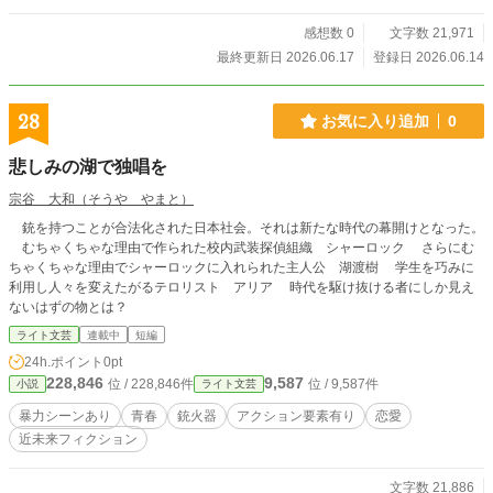
感想数 0
文字数 21,971
最終更新日 2026.06.17
登録日 2026.06.14
28
お気に入り追加
0
悲しみの湖で独唱を
宗谷 大和（そうや やまと）
銃を持つことが合法化された日本社会。それは新たな時代の幕開けとなった。
むちゃくちゃな理由で作られた校内武装探偵組織 シャーロック さらにむ
ちゃくちゃな理由でシャーロックに入れられた主人公 湖渡樹 学生を巧みに
利用し人々を変えたがるテロリスト アリア 時代を駆け抜ける者にしか見え
ないはずの物とは？
ライト文芸
連載中
短編
24h.ポイント
0pt
228,846
9,587
位 / 228,846件
位 / 9,587件
小説
ライト文芸
暴力シーンあり
青春
銃火器
アクション要素有り
恋愛
近未来フィクション
文字数 21,886