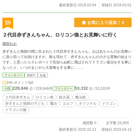
最終更新日 2018.03.04
登録日 2018.03.01
29
お気に入り追加
0
２代目赤ずきんちゃん、ロリコン狼とお見舞いに行く
猫田れお
赤ずきんと猟師の間に生まれた２代目赤ずきんちゃん。おばあちゃんのお見舞い
に張り切って出掛けますが、狼も現れて…赤ずきんちゃんの小さな冒険の始まり
です。と思ったらテレポートで見知らぬ町に飛ばされてドラゴン退治をする事に
なったり、いつのまにやら大冒険をする事に……。
ファンタジー
連載中
短編
24h.ポイント
0pt
228,846
53,332
位 / 228,846件
位 / 53,332件
小説
ファンタジー
２代目赤ずきん
ロリコン狼
銃火器
魔法銃
赤ずきんと猟師の子ども
魔法
エルフ
オリジナル
ドラゴン
ドラゴンの嫁
感想数 0
文字数 25,955
最終更新日 2025.10.11
登録日 2025.04.15