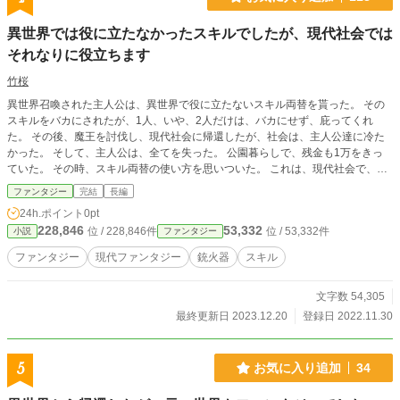
異世界では役に立たなかったスキルでしたが、現代社会では
それなりに役立ちます
竹桜
異世界召喚された主人公は、異世界で役に立たないスキル両替を貰った。 その
スキルをバカにされたが、1人、いや、2人だけは、バカにせず、庇ってくれ
た。 その後、魔王を討伐し、現代社会に帰還したが、社会は、主人公達に冷た
かった。 そして、主人公は、全てを失った。 公園暮らしで、残金も1万をきっ
ていた。 その時、スキル両替の使い方を思いついた。 これは、現代社会で、そ
れなりに役に立つスキルを手に入れた男の話。
ファンタジー
完結
長編
24h.ポイント
0pt
228,846
53,332
位 / 228,846件
位 / 53,332件
小説
ファンタジー
ファンタジー
現代ファンタジー
銃火器
スキル
文字数 54,305
最終更新日 2023.12.20
登録日 2022.11.30
5
お気に入り追加
34