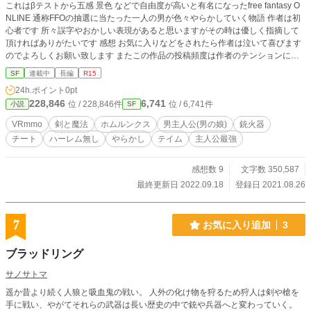
これはβテストから五感 景色 などで自由度が高いと有名になったfree fantasy O
NLINE 通称FFOの抽選に当たった一人の男が色々やらかしていく物語 作者は初
心者です 所々誤字やおかしい表現があると思いますがその時は優しく指摘して
頂ければありがたいです 感想 お気に入りなどをされたら作者は泣いて喜びます
のでよろしくお願い致します またこの作品の投稿頻度は作者のテンションによ
って変わるのでよろしくお願い致します (深夜テンションで書き始めたって言え
SF
連載中
長編
R15
ない...) 尚現在夏休みが終わりましので新しい話や修正作業を出来る時間が少な
24h.ポイント
0pt
くなっており 修正作業に関しては誤字を直すとかしか出来ない状況です... 本当
228,846
6,741
位 / 228,846件
位 / 6,741件
小説
SF
にと申し訳ない
VRmmo
剣と魔法
ホムルンクス
男主人公(男の娘)
銃火器
チート
ハーレム無し
やらかし
テイム
主人公最強
感想数 9
文字数 350,587
最終更新日 2022.09.18
登録日 2021.08.26
7
お気に入り追加
3
ブラッドリング
サノサトマ
遥か昔より続く人狼と吸血鬼の戦い。 人外の化け物を狩るため狩人は剣や槍を
手に戦い、やがてそれらの武器は長い歴史の中で銃や兵器へと変わっていく。