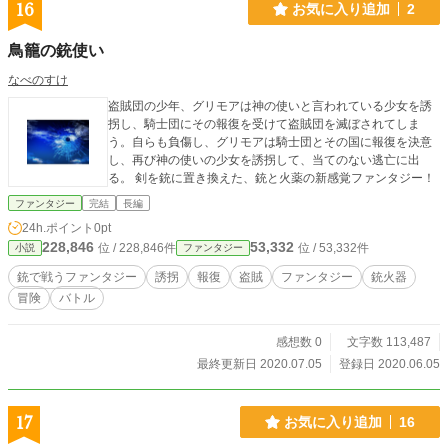
16
お気に入り追加
2
鳥籠の銃使い
なべのすけ
盗賊団の少年、グリモアは神の使いと言われている少女を誘
拐し、騎士団にその報復を受けて盗賊団を滅ぼされてしま
う。自らも負傷し、グリモアは騎士団とその国に報復を決意
し、再び神の使いの少女を誘拐して、当てのない逃亡に出
る。 剣を銃に置き換えた、銃と火薬の新感覚ファンタジー！
ファンタジー
完結
長編
24h.ポイント
0pt
228,846
53,332
位 / 228,846件
位 / 53,332件
小説
ファンタジー
銃で戦うファンタジー
誘拐
報復
盗賊
ファンタジー
銃火器
冒険
バトル
感想数 0
文字数 113,487
最終更新日 2020.07.05
登録日 2020.06.05
17
お気に入り追加
16