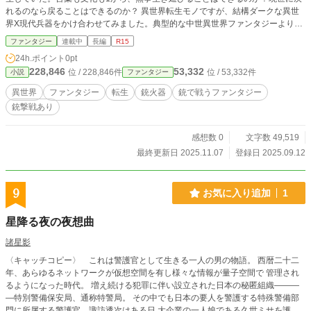
れるのなら戻ることはできるのか？ 異世界転生モノですが、結構ダークな異世
界X現代兵器をかけ合わせてみました。典型的な中世異世界ファンタジーよりか
は、中世～近代異世界ファンタジーの時代背景を書いていきたいと思っていま
ファンタジー
連載中
長編
R15
す。 初めての計画的な連載なので、ところどころバーンアウトしないか心配で
24h.ポイント
0pt
はあるものの、定期的に更新していきますので、ぜひ一緒にこの冒険見届けてい
228,846
53,332
位 / 228,846件
位 / 53,332件
小説
ファンタジー
ってください！！
異世界
ファンタジー
転生
銃火器
銃で戦うファンタジー
銃撃戦あり
感想数 0
文字数 49,519
最終更新日 2025.11.07
登録日 2025.09.12
9
お気に入り追加
1
星降る夜の夜想曲
諸星影
〈キャッチコピー〉 これは警護官として生きる一人の男の物語。 西暦二十二
年、あらゆるネットワークが仮想空間を有し様々な情報が量子空間で 管理され
るようになった時代。 増え続ける犯罪に伴い設立された日本の秘匿組織―――
―特別警備保安局、通称特警局。 その中でも日本の要人を警護する特殊警備部
門に所属する警護官、諏訪透次はある日 大企業の一人娘である久世ミサを護衛