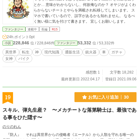
とか… 意味がわからないし、何故俺なのか？ オヤジがよくわ
らからないチートとやらを満載され転移してしまいます。 ス
マホで書いているので、誤字があるかも知れません。 なるべ
く無い様に気を付けて書きます。 宜しくお願いします。
ファンタジー
連載中
長編
R15
24h.ポイント
0pt
228,846
53,332
位 / 228,846件
位 / 53,332件
小説
ファンタジー
異世界
転生
神
現代知識
通販生活
銃火器
車
ガチャ
女神
バイク
感想数 1
文字数 18,282
最終更新日 2022.04.17
登録日 2021.09.06
19
お気に入り追加
30
スキル、弾丸生産？ 〜メカチートな落第騎士は、最強であ
る事をひた隠す〜
のりのれん
『防人』 それは異世界からの侵略者《エーテル》から人類を守れる唯一の