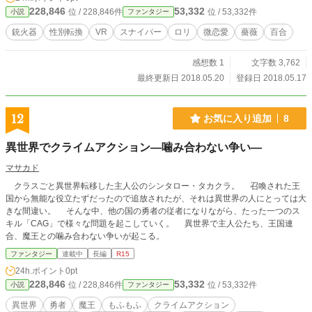
228,846
53,332
位 / 228,846件
位 / 53,332件
小説
ファンタジー
銃火器
性別転換
VR
スナイパー
ロリ
微恋愛
薔薇
百合
感想数 1
文字数 3,762
最終更新日 2018.05.20
登録日 2018.05.17
12
お気に入り追加
8
異世界でクライムアクション―噛み合わない争い―
マサカド
クラスごと異世界転移した主人公のシンタロー・タカクラ。 召喚された王
国から無能な役立たずだったので追放されたが、それは異世界の人にとっては大
きな間違い。 そんな中、他の国の勇者の従者になりながら、たった一つのス
キル「CAG」で様々な問題を起こしていく。 異世界で主人公たち、王国連
合、魔王との噛み合わない争いが起こる。
ファンタジー
連載中
長編
R15
24h.ポイント
0pt
228,846
53,332
位 / 228,846件
位 / 53,332件
小説
ファンタジー
異世界
勇者
魔王
もふもふ
クライムアクション