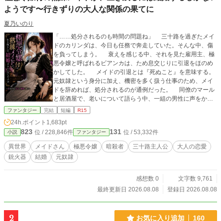
ようです〜行きずりの大人な関係の果てに
夏乃いのり
「……処分されるのも時間の問題ね」 三十路を過ぎたメイ
ドのカリンダは、今日も任務で奔走していた。そんな中、傷
を負ってしまう。 衰えを感じる中、それを見た雇用主、極
悪令嬢と呼ばれるビアンカは、ため息交じりに引退をほのめ
かしてした。 メイドの引退とは『死ぬこと』を意味する。
元奴隷という身分に加え、機密を多く扱う仕事のため、メイ
ドを辞めれば、処分されるのが通例だった。 同僚のマール
と居酒屋で、老いについて語らう中、一組の男性に声をかけ
られた。 酒の勢いと引退目前という状況もあり、カリンダ
ファンタジー
完結
短編
R15
はその男と行きずりに関係を持った。 これがカリンダを救
24h.ポイント
1,683pt
う出会いになるとは、彼女はまだ知る由もなかった――
823
131
位 / 228,846件
位 / 53,332件
小説
ファンタジー
異世界
メイドさん
極悪令嬢
暗殺者
三十路主人公
大人の恋愛
銃火器
結婚
元奴隷
感想数 0
文字数 9,761
最終更新日 2026.08.08
登録日 2026.08.08
2
お気に入り追加
160