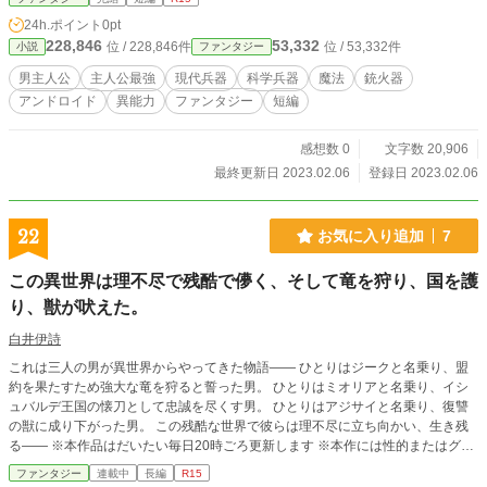
に彼を殺そうとする少女が現れたのだった。しかもその少女は虎太郎の持つ武器
24h.ポイント
0pt
よりも技術の進んだビーム兵器を生み出す能力を持っていた。 自らを殺そうと
228,846
53,332
位 / 228,846件
位 / 53,332件
小説
ファンタジー
する少女の出会いによって、虎太郎は巨大な陰謀に巻き込まれることとなる。
男主人公
主人公最強
現代兵器
科学兵器
魔法
銃火器
アンドロイド
異能力
ファンタジー
短編
感想数 0
文字数 20,906
最終更新日 2023.02.06
登録日 2023.02.06
22
お気に入り追加
7
この異世界は理不尽で残酷で儚く、そして竜を狩り、国を護
り、獣が吠えた。
白井伊詩
これは三人の男が異世界からやってきた物語―― ひとりはジークと名乗り、盟
約を果たすため強大な竜を狩ると誓った男。 ひとりはミオリアと名乗り、イシ
ュバルデ王国の懐刀として忠誠を尽くす男。 ひとりはアジサイと名乗り、復讐
の獣に成り下がった男。 この残酷な世界で彼らは理不尽に立ち向かい、生き残
る―― ※本作品はだいたい毎日20時ごろ更新します ※本作には性的またはグロ
テスクな表現が含まれます
ファンタジー
連載中
長編
R15