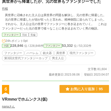
異世界から帰還したが、元の世界もファンタジーでした
竹桜
異世界に召喚された主人公は異世界の問題を解決し、元の世界に帰還した。
元の世界に帰還したが頭が狂ったと言われ、精神病院に送られてしまった。
それから、主人公は元の世界でファンタジーに巻き込まれていく。 これは
ファンタジーだった元の世界で様々なことに巻き込まれていく男の物語。
ファンタジー
完結
長編
24h.ポイント
0pt
228,846
53,332
位 / 228,846件
位 / 53,332件
小説
ファンタジー
ファンタジー
ハーレム
銃火器
異世界
現代ファンタジー
第3回次世代ファンタジーカップ
男主人公
文字数 81,604
最終更新日 2023.06.06
登録日 2023.04.07
6
お気に入り追加
95
VRmmoでホムンクス(仮)
nanaさん