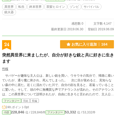
異世界
転生
終末世界
茶髪ヒロイン
ゾンビ
サバイバル
銃火器
感想数 0
文字数 4,147
最終更新日 2019.06.30
登録日 2019.06.09
24
お気に入り追加
164
突然異世界に来ましたが、自分が好きな銃と共に好きに生き
ます
竹桜
サバゲーが趣味な主人公は、新しい銃を買い、ウキウキの気分で、帰路に着い
ていたが、通り魔に刺され、死んでしまった。 次に目が覚めると、見知らな
い森の中に居た。近くに流れていた川で、自分の顔を見ると、若返っていること
に驚いた。そして、頭の中に無機質な声でアナウンスが流れた。そのアナウンス
は、この異世界について説明されたが、自由に生きろと言われたので、主人公
は、好きに生きようと考えた。
ファンタジー
完結
長編
24h.ポイント
0pt
228,846
53,332
位 / 228,846件
位 / 53,332件
小説
ファンタジー