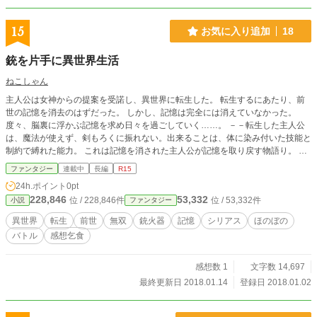
15
お気に入り追加
18
銃を片手に異世界生活
ねこしゃん
主人公は女神からの提案を受諾し、異世界に転生した。 転生するにあたり、前
世の記憶を消去のはずだった。 しかし、記憶は完全には消えていなかった。
度々、脳裏に浮かぶ記憶を求め日々を過ごしていく……。 －－転生した主人公
は、魔法が使えず、剣もろくに振れない。出来ることは、体に染み付いた技能と
制約で縛れた能力。 これは記憶を消された主人公が記憶を取り戻す物語り。 彼
が全てを思い出した時、英雄となる。
ファンタジー
連載中
長編
R15
24h.ポイント
0pt
228,846
53,332
位 / 228,846件
位 / 53,332件
小説
ファンタジー
異世界
転生
前世
無双
銃火器
記憶
シリアス
ほのぼの
バトル
感想乞食
感想数 1
文字数 14,697
最終更新日 2018.01.14
登録日 2018.01.02