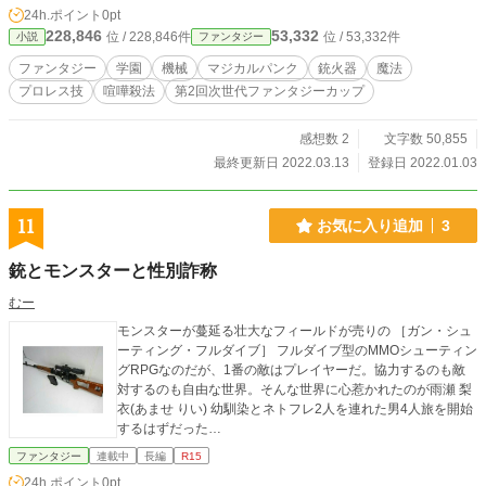
24h.ポイント
0pt
228,846
53,332
位 / 228,846件
位 / 53,332件
小説
ファンタジー
ファンタジー
学園
機械
マジカルパンク
銃火器
魔法
プロレス技
喧嘩殺法
第2回次世代ファンタジーカップ
感想数 2
文字数 50,855
最終更新日 2022.03.13
登録日 2022.01.03
11
お気に入り追加
3
銃とモンスターと性別詐称
むー
モンスターが蔓延る壮大なフィールドが売りの ［ガン・シュ
ーティング・フルダイブ］ フルダイブ型のMMOシューティン
グRPGなのだが、1番の敵はプレイヤーだ。協力するのも敵
対するのも自由な世界。そんな世界に心惹かれたのが雨瀬 梨
衣(あませ りい) 幼馴染とネトフレ2人を連れた男4人旅を開始
するはずだった…
ファンタジー
連載中
長編
R15
24h.ポイント
0pt