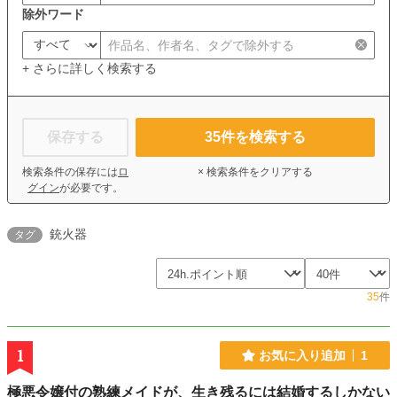
除外ワード
+ さらに詳しく検索する
保存する
35
件を検索する
検索条件の保存には
ロ
× 検索条件をクリアする
グイン
が必要です。
銃火器
タグ
35
件
1
お気に入り追加
1
極悪令嬢付の熟練メイドが、生き残るには結婚するしかない