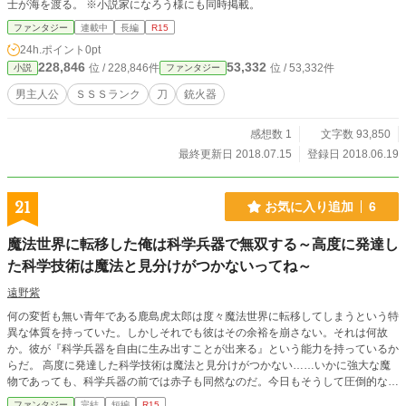
士が海を渡る。 ※小説家になろう様にも同時掲載。
ファンタジー
連載中
長編
R15
24h.ポイント
0pt
228,846
53,332
位 / 228,846件
位 / 53,332件
小説
ファンタジー
男主人公
ＳＳＳランク
刀
銃火器
感想数 1
文字数 93,850
最終更新日 2018.07.15
登録日 2018.06.19
21
お気に入り追加
6
魔法世界に転移した俺は科学兵器で無双する～高度に発達し
た科学技術は魔法と見分けがつかないってね～
遠野紫
何の変哲も無い青年である鹿島虎太郎は度々魔法世界に転移してしまうという特
異な体質を持っていた。しかしそれでも彼はその余裕を崩さない。それは何故
か。彼が『科学兵器を自由に生み出すことが出来る』という能力を持っているか
らだ。 高度に発達した科学技術は魔法と見分けがつかない……いかに強大な魔
物であっても、科学兵器の前では赤子も同然なのだ。今日もそうして圧倒的な力
を持つ虎太郎は科学兵器で魔物たちを蹂躙していく。 しかしそんな虎太郎の元
ファンタジー
完結
短編
R15