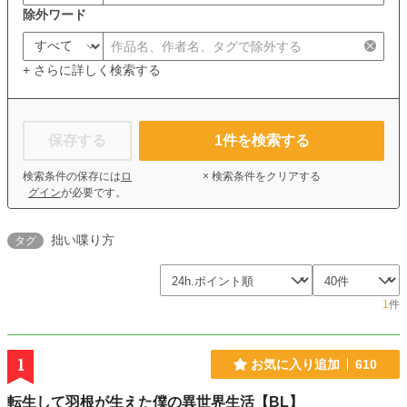
除外ワード
+ さらに詳しく検索する
保存する
1
件を検索する
検索条件の保存には
ロ
× 検索条件をクリアする
グイン
が必要です。
拙い喋り方
タグ
1
件
1
お気に入り追加
610
転生して羽根が生えた僕の異世界生活【BL】