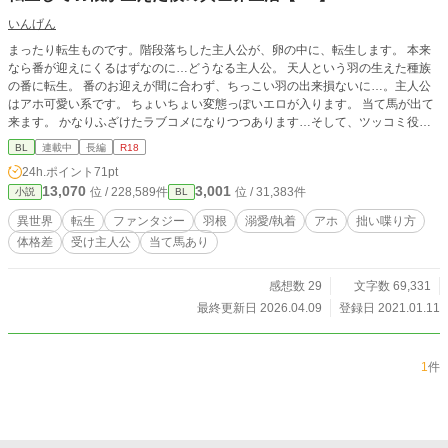
いんげん
まったり転生ものです。階段落ちした主人公が、卵の中に、転生します。 本来
なら番が迎えにくるはずなのに…どうなる主人公。 天人という羽の生えた種族
の番に転生。 番のお迎えが間に合わず、ちっこい羽の出来損ないに…。主人公
はアホ可愛い系です。 ちょいちょい変態っぽいエロが入ります。 当て馬が出て
来ます。 かなりふざけたラブコメになりつつあります…そして、ツッコミ役は
貴方ですｗｗｗ
BL
連載中
長編
R18
24h.ポイント
71pt
13,070
3,001
位 / 228,589件
位 / 31,383件
小説
BL
異世界
転生
ファンタジー
羽根
溺愛/執着
アホ
拙い喋り方
体格差
受け主人公
当て馬あり
感想数 29
文字数 69,331
最終更新日 2026.04.09
登録日 2021.01.11
1
件