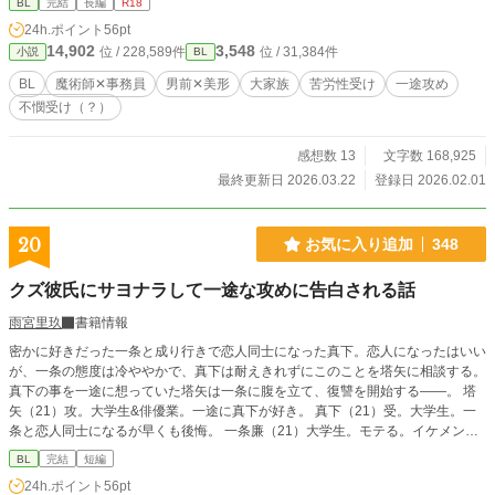
BL
完結
長編
R18
24h.ポイント
56pt
14,902
3,548
位 / 228,589件
位 / 31,384件
小説
BL
BL
魔術師✕事務員
男前✕美形
大家族
苦労性受け
一途攻め
不憫受け（？）
感想数 13
文字数 168,925
最終更新日 2026.03.22
登録日 2026.02.01
20
お気に入り追加
348
クズ彼氏にサヨナラして一途な攻めに告白される話
雨宮里玖
書籍情報
密かに好きだった一条と成り行きで恋人同士になった真下。恋人になったはいい
が、一条の態度は冷ややかで、真下は耐えきれずにこのことを塔矢に相談する。
真下の事を一途に想っていた塔矢は一条に腹を立て、復讐を開始する——。 塔
矢（21）攻。大学生&俳優業。一途に真下が好き。 真下（21）受。大学生。一
条と恋人同士になるが早くも後悔。 一条廉（21）大学生。モテる。イケメン。
真下のクズ彼氏。
BL
完結
短編
24h.ポイント
56pt