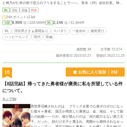
と神乃が仁井の前で恋人のフリをすることで——。 富永（29）会社社長。神乃
の同級生。 神乃（28）サラリーマン。 仁井（29）神乃の同居人。 藍羅（22）
BL
完結
長編
R18
仁井の浮気相手の女。 R18表現にはタイトルに※をつけます。
24h.ポイント
113pt
9,908
2,146
位 / 228,589件
位 / 31,384件
小説
BL
BL
浮気男ざまぁ展開あり
スパダリ
一途攻め
健気受け
ハッピーエンド
現代
長編
感想数 39
文字数 72,574
最終更新日 2023.02.27
登録日 2022.11.25
16
お気に入り追加
232
【8話完結】帰ってきた勇者様が褒美に私を所望している件
について。
キノア9g
異世界召喚されたのは、 ブラック企業で心身ボロボロになっ
た陰キャ勇者。 国王が用意した褒美は、金、地位、そして姫
との結婚―― だが、彼が望んだのは「何の能力もない第三王
子」だった。 顔だけ王子と蔑まれ、周囲から期待されなかっ
たリュシアン。 過労で倒れた勇者に、ただ優しく手を伸ばし