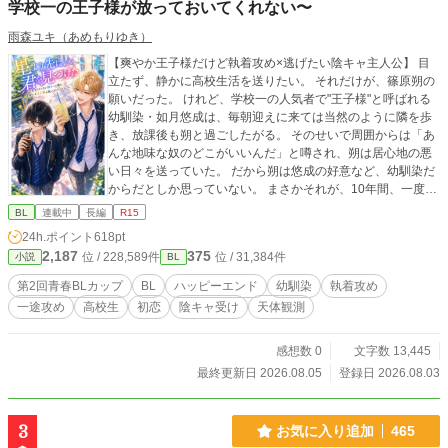
学校一の王子様が放っておいてくれない〜
雨森ユキ（あめもりゆき）
【爽やか王子様だけど執着攻め×逃げたい陰キャ主人公】 目
立たず、静かに高校生活を送りたい。 それだけが、篠原朔の
願いだった。 けれど、学校一の人気者で"王子様"と呼ばれる
幼馴染・如月悠成は、毎朝迎えに来ては当然のように隣を歩
き、放課後も朔と過ごしたがる。 そのせいで周囲からは「あ
んな地味な奴のどこがいいんだ」と噂され、朔は居心地の悪
い日々を送っていた。 だから朔は悠成の好意など、幼馴染だ
からだとしか思っていない。 まさかそれが、10年間、一度も
揺らぐことのなかった片想いだとは夢にも気づかずにいた。
BL
連載中
長編
R15
星を眺めた夜、夏祭り、文化祭。そして、卒業後に待つ別々
24h.ポイント
618pt
の進路。 「離れたい」と思っていたはずなのに、離れる未来
2,187
375
位 / 228,589件
位 / 31,384件
小説
BL
が近づくほど、朔の心は少しずつ変わっていく。 一方、悠成
の想いは、子どもの頃から何ひとつ変わらない。 どれだけ拒
第2回青春BLカップ
BL
ハッピーエンド
幼馴染
執着攻め
まれても、どれだけ突き放されても、朔だけを想い続けてき
一途攻め
高校生
初恋
陰キャ受け
天体観測
た。 子どもの頃、屋根裏部屋で並んで星を見上げた夜も───
─悠成が見つめていたのは、星ではなく、いつだって朔だっ
た。 これは、学校一の王子様が抱き続けた初恋と、その想い
感想数 0
文字数 13,445
に少しずつ気づいていく主人公、一途で不器用な幼馴染ふた
最終更新日 2026.08.05
登録日 2026.08.03
りが紡ぐ、青春ラブストーリー。 表紙絵には画像生成AIを使
用していますが、 本文にはAIは使用しておりません。 アルフ
ァポリスのAI校正は使わせていただいてます。
3
お気に入り追加
465