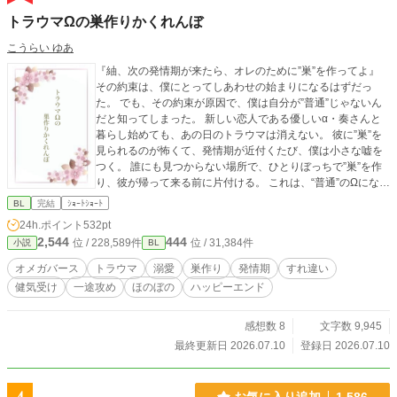
トラウマΩの巣作りかくれんぼ
こうらい ゆあ
『紬、次の発情期が来たら、オレのために”巣”を作ってよ』
その約束は、僕にとってしあわせの始まりになるはずだっ
た。 でも、その約束が原因で、僕は自分が”普通”じゃないん
だと知ってしまった。 新しい恋人である優しいα・奏さんと
暮らし始めても、あの日のトラウマは消えない。 彼に”巣”を
見られるのが怖くて、発情期が近付くたび、僕は小さな嘘を
つく。 誰にも見つからない場所で、ひとりぼっちで”巣”を作
り、彼が帰って来る前に片付ける。 これは、“普通”のΩになれ
なかった僕と、大好きな恋人とのかくれんぼ。 どうか、僕
BL
完結
ｼｮｰﾄｼｮｰﾄ
の”巣”が見つかりませんように。 ――そう願っているのに、
24h.ポイント
532pt
本当は少しだけ、奏さんに見つけて欲しいと願ってしまった
2,544
444
位 / 228,589件
位 / 31,384件
小説
BL
僕のお話。
オメガバース
トラウマ
溺愛
巣作り
発情期
すれ違い
健気受け
一途攻め
ほのぼの
ハッピーエンド
感想数 8
文字数 9,945
最終更新日 2026.07.10
登録日 2026.07.10
お気に入り追加
1,586