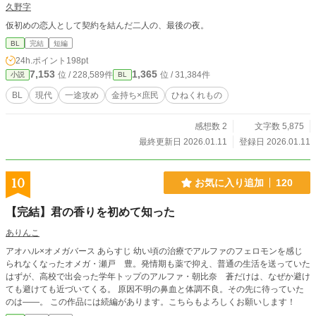
久野字
仮初めの恋人として契約を結んだ二人の、最後の夜。
BL
完結
短編
24h.ポイント
198pt
7,153
1,365
位 / 228,589件
位 / 31,384件
小説
BL
BL
現代
一途攻め
金持ち×庶民
ひねくれもの
感想数 2
文字数 5,875
最終更新日 2026.01.11
登録日 2026.01.11
10
お気に入り追加
120
【完結】君の香りを初めて知った
ありんこ
アオハル×オメガバース あらすじ 幼い頃の治療でアルファのフェロモンを感じ
られなくなったオメガ・瀬戸 豊。発情期も薬で抑え、普通の生活を送っていた
はずが、高校で出会った学年トップのアルファ・朝比奈 蒼だけは、なぜか避け
ても避けても近づいてくる。 原因不明の鼻血と体調不良。その先に待っていた
のは――。 この作品には続編があります。こちらもよろしくお願いします！