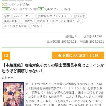
後を満喫しよう！ 今まで十五年積み重ねた罪を洗い流す学園生活が、今始ま
24h.ポイント
177pt
る。……あれ？ライズの様子がなんかおかしい？え、なんで俺のこと嫌い宣言し
7,580
1,472
位 / 228,589件
位 / 31,384件
小説
BL
たのについてくんの？ ※ エロは唐突に入ってきます。お気をつけて！ ※ ゆ
るふわ世界観です。肩に力を入れずにゆるーく見てください。 ※ ムーンライ
恋愛
ハッピーエンド
異世界転生ファンタジー
悪役令息
トノベルズさんではすでに完結しています。完結しました！ありがとうございま
美形×美形
一途攻め
健気受け
転生したら地獄だった
す！ ※ ♡や応援ありがとうございます！励みになります！
若干のざまぁ要素
♡喘ぎ
感想数 1
文字数 91,370
最終更新日 2025.06.23
登録日 2025.06.21
12
お気に入り追加
2,516
【本編完結】攻略対象その３の騎士団団長令息はヒロインが
思うほど脳筋じゃない！
哀川ナオ
第二王子のご学友として学園での護衛を任されてしまった騎
士団団長令息侯爵家次男アルバート・ミケルセンは苦労が多
い。 突撃してくるピンク頭の女子生徒。 来るもの拒まずで全
ての女性を博愛する軽薄王子。 二人の世界に入り込んで授業
をサボりまくる双子。 何を考えているのか分からないけれど
暗躍してるっぽい王弟。 俺を癒してくれるのはロベルタだけ