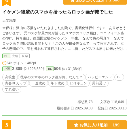
4
イケメン後輩のスマホを拾ったらロック画が俺でした
天埜鳩愛
☆皆様に沢山の応援をいただきましたお陰で、書籍化進行中です✨ ありがとう
ございます。 元バスケ部員の俺が拾ったスマホのロック画は、ユニフォーム姿
の“俺”。 持ち主は、顔面国宝級のイケメン一年生。 なんで俺の写真？ なんで
ロック画？ 問い詰める間もなく「この人が最優先なんで」って宣言されて、女
子の悲鳴の中、肩を掴まれて連行された。……俺、ただスマホ届けに来ただけな
んだけど。 頼られたら嫌とは言えない南澤燈真は高校二年生。クールなイケメ
BL
完結
長編
ン後輩、北門唯が置き忘れたスマホを手に取ってみると、ロック画が何故か中学
24h.ポイント
482pt
時代の燈真だった！ 北門はモテ男ゆえに女子からしつこくされ、燈真が助ける
2,809
506
位 / 228,589件
位 / 31,384件
小説
BL
ことに。その日から学年を越え急激に仲良くなる二人。燈真は誰にも言えなかっ
た悩みを北門にだけ打ち明けて……。一途なメロ後輩 × 絆され男前先輩の、
高校生
後輩のスマホのロック画が俺、なんで？
ハッピーエンド
BL
救いすくわれ・持ちつ持たれつラブ！ ☆ノベマ！の青春BLコンテスト最終選考
青春BLカップ​
一途攻め
年下攻め
じれキュン
男前受け
作品に加筆＆新エピソードを加えたアルファポリス版です。
すれ違い
感想数 78
文字数 118,649
最終更新日 2025.09.08
登録日 2025.08.10
5
お気に入り追加
199