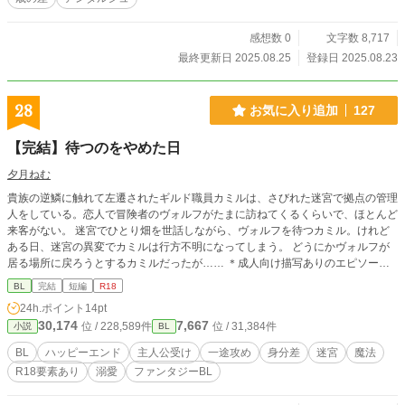
感想数 0
文字数 8,717
最終更新日 2025.08.25
登録日 2025.08.23
28
お気に入り追加
127
【完結】待つのをやめた日
夕月ねむ
貴族の逆鱗に触れて左遷されたギルド職員カミルは、さびれた迷宮で拠点の管理
人をしている。恋人で冒険者のヴォルフがたまに訪ねてくるくらいで、ほとんど
来客がない。 迷宮でひとり畑を世話しながら、ヴォルフを待つカミル。けれど
ある日、迷宮の異変でカミルは行方不明になってしまう。 どうにかヴォルフが
居る場所に戻ろうとするカミルだったが…… ＊成人向け描写ありのエピソード
はタイトルに*を付けています。三万字ほどで完結予定です。 ＊他サイトでも投
BL
完結
短編
R18
稿しています。
24h.ポイント
14pt
30,174
7,667
位 / 228,589件
位 / 31,384件
小説
BL
BL
ハッピーエンド
主人公受け
一途攻め
身分差
迷宮
魔法
R18要素あり
溺愛
ファンタジーBL