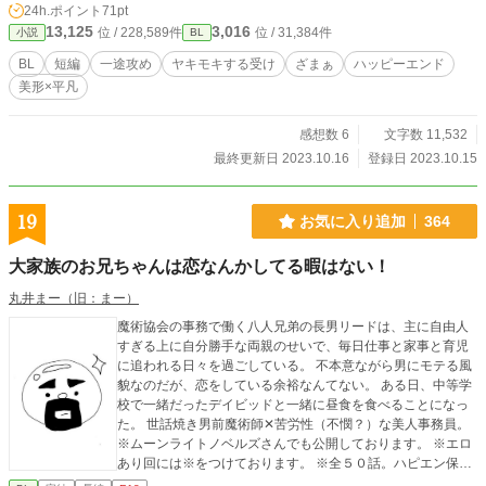
24h.ポイント
71pt
13,125
3,016
位 / 228,589件
位 / 31,384件
小説
BL
BL
短編
一途攻め
ヤキモキする受け
ざまぁ
ハッピーエンド
美形×平凡
感想数 6
文字数 11,532
最終更新日 2023.10.16
登録日 2023.10.15
19
お気に入り追加
364
大家族のお兄ちゃんは恋なんかしてる暇はない！
丸井まー（旧：まー）
魔術協会の事務で働く八人兄弟の長男リードは、主に自由人
すぎる上に自分勝手な両親のせいで、毎日仕事と家事と育児
に追われる日々を過ごしている。 不本意ながら男にモテる風
貌なのだが、恋をしている余裕なんてない。 ある日、中等学
校で一緒だったデイビッドと一緒に昼食を食べることになっ
た。 世話焼き男前魔術師✕苦労性（不憫？）な美人事務員。
※ムーンライトノベルズさんでも公開しております。 ※エロ
あり回には※をつけております。 ※全５０話。ハピエン保証
です！