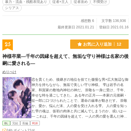
暴力・流血・残酷表現あり
従者×主人
従者攻め
不憫受け
シリアス
感想数 6
文字数 136,936
最終更新日 2021.01.21
登録日 2021.01.16
25
お気に入り追加
12
神様卒業―千年の因縁を超えて、無垢な守り神様は名家の後
嗣に愛される―
めりぺけ
恋を貫くため、後継ぎの地位を捨てた傲慢な男×広大無辺な御
神力を持ちながら、無垢で美しい守り神様。 雫は岩手の名
家、和賀家の敷地内神社の神だ。 崇敬を一身に受け、千年、
幸せな時を過ごしてきた。 ある年の正月――本家の元後嗣・
征一郎に口づけられたことで、運命の歯車が動きだす。 崇敬
か、愛か。悩んだ末、人の愛を受け入れる雫。 人の愛を知っ
た雫の魂は、仮初の肉体と共に滅んでしまうのか、或いは―
― これは、千年の因縁を超えて、一人の男の愛を選んだ神の
物語。 受けに相応しい男になろうと頑張る一途な攻めと、そ
BL
完結
長編
R18
んな攻めが大好きな可愛い受けのお話です！
24h.ポイント
21pt