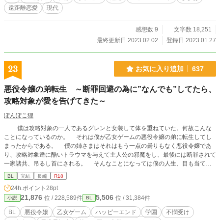
遠距離恋愛
現代
感想数 9
文字数 18,251
最終更新日 2023.02.02
登録日 2023.01.27
23
お気に入り追加
637
悪役令嬢の弟転生 ～断罪回避の為に”なんでも”してたら、
攻略対象が愛を告げてきた～
ぽんぽこ狸
僕は攻略対象の一人であるグレンと女装して体を重ねていた。何故こんな
ことになっているのか。 それは僕が乙女ゲームの悪役令嬢の弟に転生してし
まったからである。 僕の姉さまはそれはもう一点の曇りもなく悪役令嬢であ
り、攻略対象達に酷いトラウマを与えて主人公の邪魔をし、最後には断罪されて
一家諸共、吊るし首にされる。 そんなことになっては僕の人生、目も当てら
れない。 だから姉さまのせいで女嫌いになってしまったグレンには、すんな
BL
完結
長編
R18
り主人公とくっついて貰うために絶賛こうして治療中だし、他にもたくさん破滅
24h.ポイント
28pt
を回避するために行動している。 多分そのせいで原作は崩壊してるけど、知
21,876
5,506
位 / 228,589件
位 / 31,384件
小説
BL
ったことでは無いのだ！ そんなわけでもうすぐ始まるシナリオに怯えながら
も、今日もグレンと無機質な行為をするのだった。 書き忘れていましたが、B
BL
悪役令嬢
乙女ゲーム
ハッピーエンド
学園
不憫受け
L大賞に応募しています！ ぽちっと投票していただけますと大変うれしいで