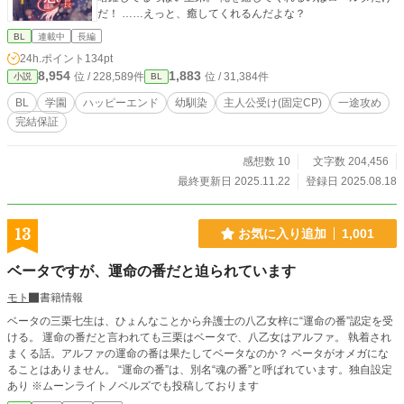
だ！ ……えっと、癒してくれるんだよな？
BL
連載中
長編
24h.ポイント
134pt
8,954
1,883
位 / 228,589件
位 / 31,384件
小説
BL
BL
学園
ハッピーエンド
幼馴染
主人公受け(固定CP)
一途攻め
完結保証
感想数 10
文字数 204,456
最終更新日 2025.11.22
登録日 2025.08.18
13
お気に入り追加
1,001
ベータですが、運命の番だと迫られています
モト
書籍情報
ベータの三栗七生は、ひょんなことから弁護士の八乙女梓に“運命の番”認定を受
ける。 運命の番だと言われても三栗はベータで、八乙女はアルファ。 執着され
まくる話。アルファの運命の番は果たしてベータなのか？ ベータがオメガにな
ることはありません。 “運命の番”は、別名“魂の番”と呼ばれています。独自設定
あり ※ムーンライトノベルズでも投稿しております