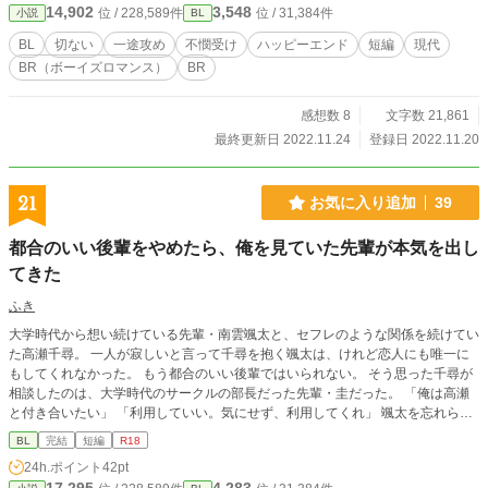
14,902
3,548
位 / 228,589件
位 / 31,384件
小説
BL
BL
切ない
一途攻め
不憫受け
ハッピーエンド
短編
現代
BR（ボーイズロマンス）
BR
感想数 8
文字数 21,861
最終更新日 2022.11.24
登録日 2022.11.20
21
お気に入り追加
39
都合のいい後輩をやめたら、俺を見ていた先輩が本気を出し
てきた
ふき
大学時代から想い続けている先輩・南雲颯太と、セフレのような関係を続けてい
た高瀬千尋。 一人が寂しいと言って千尋を抱く颯太は、けれど恋人にも唯一に
もしてくれなかった。 もう都合のいい後輩ではいられない。 そう思った千尋が
相談したのは、大学時代のサークルの部長だった先輩・圭だった。 「俺は高瀬
と付き合いたい」 「利用していい。気にせず、利用してくれ」 颯太を忘れられ
ないと伝えても、圭は真っ直ぐな好意を差し出してくる。 千尋は颯太との関係
BL
完結
短編
R18
に区切りをつけて、圭と付き合うことにする。 けれど、終わらせた途端、颯太
24h.ポイント
42pt
は今さら千尋を求め始める。 好きだった人の唯一になれなかった千尋が、自分