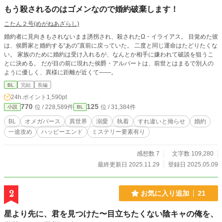
もう殺されるのはゴメンなので婚約破棄します！
こたん２号(めがねあざらし)
婚約者に見向きもされないまま誘拐され、殺されたΩ・イライアス。 目覚めた彼
は、侯爵家と婚約する“あの”直前に戻っていた。 二度と同じ運命はたどりたくな
い。 家族のために婚約は受け入れるが、なんとか相手に嫌われて破談を狙うこ
とに決める。 だが目の前に現れた侯爵・アルバートは、前世とはまるで別人の
ように優しく、異様に距離が近くて――。
BL
完結
長編
24h.ポイント
1,590pt
770
125
位 / 228,589件
位 / 31,384件
小説
BL
BL
オメガバース
異世界
溺愛
執着
すれ違いと拗らせ
婚約
一途攻め
ハッピーエンド
ミステリー要素有り
感想数 7
文字数 109,280
最終更新日 2025.11.29
登録日 2025.05.09
2
お気に入り追加
21
星より先に、君を見つけた〜目立ちたくない陰キャの俺を、