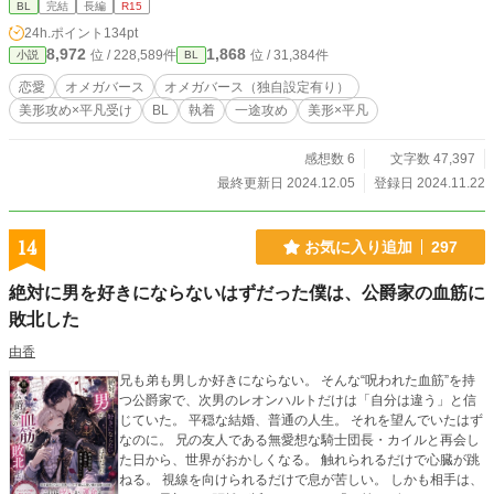
BL
完結
長編
R15
24h.ポイント
134pt
8,972
1,868
位 / 228,589件
位 / 31,384件
小説
BL
恋愛
オメガバース
オメガバース（独自設定有り）
美形攻め×平凡受け
BL
執着
一途攻め
美形×平凡
感想数 6
文字数 47,397
最終更新日 2024.12.05
登録日 2024.11.22
14
お気に入り追加
297
絶対に男を好きにならないはずだった僕は、公爵家の血筋に
敗北した
由香
兄も弟も男しか好きにならない。 そんな“呪われた血筋”を持
つ公爵家で、次男のレオンハルトだけは「自分は違う」と信
じていた。 平穏な結婚、普通の人生。 それを望んでいたはず
なのに。 兄の友人である無愛想な騎士団長・カイルと再会し
た日から、世界がおかしくなる。 触れられるだけで心臓が跳
ねる。 視線を向けられるだけで息が苦しい。 しかも相手は、