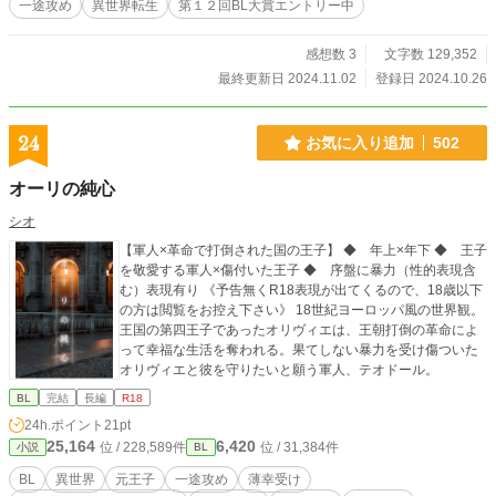
一途攻め
異世界転生
第１２回BL大賞エントリー中
す。
感想数 3
文字数 129,352
最終更新日 2024.11.02
登録日 2024.10.26
24
お気に入り追加
502
オーリの純心
シオ
【軍人×革命で打倒された国の王子】 ◆ 年上×年下 ◆ 王子
を敬愛する軍人×傷付いた王子 ◆ 序盤に暴力（性的表現含
む）表現有り 《予告無くR18表現が出てくるので、18歳以下
の方は閲覧をお控え下さい》 18世紀ヨーロッパ風の世界観。
王国の第四王子であったオリヴィエは、王朝打倒の革命によ
って幸福な生活を奪われる。果てしない暴力を受け傷ついた
オリヴィエと彼を守りたいと願う軍人、テオドール。
BL
完結
長編
R18
24h.ポイント
21pt
25,164
6,420
位 / 228,589件
位 / 31,384件
小説
BL
BL
異世界
元王子
一途攻め
薄幸受け