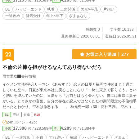
17,295
4,283
位 / 228,589件
位 / 31,384件
小説
BL
を見ていた先輩に捕まって、少しずつ帰る場所を変えていく話。 攻め： 久瀬圭
(ｸｾﾞｹｲ) 南雲颯太(ﾅｸﾞﾓｿｳﾀ) 受け： 高瀬千尋(ﾀｶｾﾁﾋﾛ)
BL
ハッピーエンド
執着
三角関係
美形×平凡
片想い
一途攻め
健気受け
年上×年下
ざまぁなし
感想数 0
文字数 16,138
最終更新日 2026.06.01
登録日 2026.05.31
22
お気に入り追加
277
不倫の片棒を担がせるなんてあり得ないだろ
雨宮里玖
書籍情報
イケメン常務×平凡リーマン 《あらすじ》 恋人の日夏と福岡で仲睦まじく過ご
していた空木。日夏が東京本社に戻ることになり「一緒に東京で暮らそう」とい
う誘いを望んでいたのに、日夏から「お前とはもう会わない。俺には東京に妻子
がいる」とまさかの言葉。自分の存在が恋人ではなくただの期間限定の不倫相手
だったとわかり、空木は激怒する——。 秋元秀一郎（30）商社常務。 空木（2
6）看護師 日夏（30）商社係長。
BL
完結
短編
R18
24h.ポイント
42pt
17,308
4,289
位 / 228,589件
位 / 31,384件
小説
BL
BL
一途攻め
不倫
すれ違い
短編
ハッピーエンド
ざまぁ