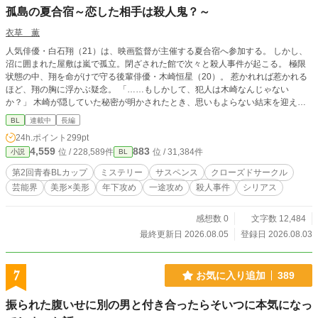
孤島の夏合宿～恋した相手は殺人鬼？～
衣草 薫
人気俳優・白石翔（21）は、映画監督が主催する夏合宿へ参加する。 しかし、
沼に囲まれた屋敷は嵐で孤立。閉ざされた館で次々と殺人事件が起こる。 極限
状態の中、翔を命がけで守る後輩俳優・木崎恒星（20）。 惹かれれば惹かれる
ほど、翔の胸に浮かぶ疑念。 「……もしかして、犯人は木崎なんじゃない
か？」 木崎が隠していた秘密が明かされたとき、思いもよらない結末を迎える
――。 ホラー×サスペンス×青春BL。
BL
連載中
長編
24h.ポイント
299pt
4,559
883
位 / 228,589件
位 / 31,384件
小説
BL
第2回青春BLカップ
ミステリー
サスペンス
クローズドサークル
芸能界
美形×美形
年下攻め
一途攻め
殺人事件
シリアス
感想数 0
文字数 12,484
最終更新日 2026.08.05
登録日 2026.08.03
7
お気に入り追加
389
振られた腹いせに別の男と付き合ったらそいつに本気になっ