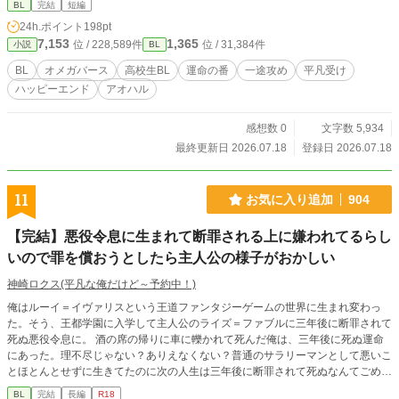
BL
完結
短編
24h.ポイント
198pt
7,153
1,365
位 / 228,589件
位 / 31,384件
小説
BL
BL
オメガバース
高校生BL
運命の番
一途攻め
平凡受け
ハッピーエンド
アオハル
感想数 0
文字数 5,934
最終更新日 2026.07.18
登録日 2026.07.18
11
お気に入り追加
904
【完結】悪役令息に生まれて断罪される上に嫌われてるらし
いので罪を償おうとしたら主人公の様子がおかしい
神崎ロクス(平凡な俺​だけど～予約中！)
俺はルーイ＝イヴァリスという王道ファンタジーゲームの世界に生まれ変わっ
た。そう、王都学園に入学して主人公のライズ＝ファブルに三年後に断罪されて
死ぬ悪役令息に。 酒の席の帰りに車に轢かれて死んだ俺は、三年後に死ぬ運命
にあった。理不尽じゃない？ありえなくない？普通のサラリーマンとして悪いこ
とほとんとせずに生きてたのに次の人生は三年後に断罪されて死ぬなんてごめん
だ。 俺は老後まで穏やかに生きるんだ。嫌われてるけどなんとか乗り越えて老
BL
完結
長編
R18