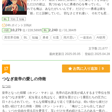
ただけの彼は、 気づかぬうちに勇者の心を奪っていた。 「そ
れでも俺は、あなたがいいんです」 だけど――勇者は彼を
「姫」だと誤解していた。 切なさとすれ違い、 それでも惹か
れ合う二人の、 優しくて不器用な恋の物語。 全8話。
BL
完結
短編
24h.ポイント
106pt
10,279
2,240
位 / 228,589件
位 / 31,384件
小説
BL
異世界召喚
BL
短編
勇者
社畜
両片思い
一途攻め
AI使用
文字数 21,677
最終更新日 2025.05.05
登録日 2025.04.28
17
お気に入り追加
9
つなぎ皇帝の愛しの侍衛
なつか
皇帝となった煌耀（ホァン・ヤオ）は、先帝の忘れ形見が成人するまで帝位を預
かる"つなぎ皇帝"。 妃を迎える気はなく、後宮を置けという重臣たちの圧力に
日々さらされていた。 そんな煌耀を誰より近くで護るのは、幼い頃から彼だけ
を想い続けてきた侍衛・清暁（チン・シャオ）。 「俺がここから出してあげ
る」 いつか自由を得る日を夢見て、互いだけを求め続ける二人のある一夜の