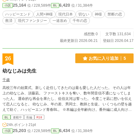
25,164
6,420
位 / 228,589件
位 / 31,384件
小説
BL
ハッピーエンド
人間×神様
現代日本
切ない
神様
禁断の恋
救済
現代ファンタジー
一途攻め
千年の恋
感想数 0
文字数 131,634
最終更新日 2026.06.21
登録日 2026.04.17
26
お気に入り追加
5
幼なじみは先生
千歳
高校三年の始業式、新しく赴任してきたのは最も愛した人だった。 その人は年
上の幼なじみ、須藤凪。 ファーストキスを奪い、数年間音信不通になってしま
った人。 運命的な再会を果たし、佐伯太河は誓った。 今度こそ凪に想いを伝え
て恋人になると。 幼なじみ、年の差、男同士、教師と生徒。 いくつもの壁を越
えて紡ぐ、ハッピーエンド青春BL。 ※本編は全年齢向け。番外編に成人向け要
素を含む予定です。 【登場人物】 須藤 凪(すどうなぎ) 22歳 国語教師 佐伯 太河
BL
連載中
長編
R18
(さえきたいが) 18歳 高校3年生
24h.ポイント
21pt
25,203
6,434
位 / 228,589件
位 / 31,384件
小説
BL