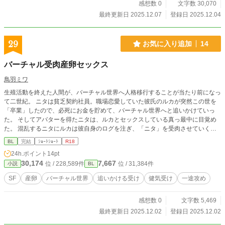
感想数 0
文字数 30,070
最終更新日 2025.12.07
登録日 2025.12.04
29
お気に入り追加
14
バーチャル受肉産卵セックス
鳥羽ミワ
生殖活動を終えた人間が、バーチャル世界へ人格移行することが当たり前になっ
て二世紀。 ニタは貧乏契約社員。職場恋愛していた彼氏のルカが突然この世を
「卒業」したので、必死にお金を貯めて、バーチャル世界へと追いかけていっ
た。 そしてアバターを得たニタは、ルカとセックスしている真っ最中に目覚め
た。 混乱するニタにルカは彼自身のログを注ぎ、「ニタ」を受肉させていく。
※合意のない性行為があります ※アルファポリス、pixiv、ムーンライトノベル
BL
完結
ｼｮｰﾄｼｮｰﾄ
R18
ズに掲載しています
24h.ポイント
14pt
30,174
7,667
位 / 228,589件
位 / 31,384件
小説
BL
SF
産卵
バーチャル世界
追いかける受け
健気受け
一途攻め
感想数 0
文字数 5,469
最終更新日 2025.12.02
登録日 2025.12.02