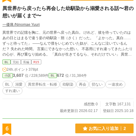
異世界から戻ったら再会した幼馴染から溺愛される話〜君の
想いが届くまで〜
一優璃 /Ninomae Yuuri
異世界での記憶を胸に、元の世界へ戻った真白。 けれど、彼を待っていたのは
あの日とはまるで違う姿の幼馴染・朔（さく）だった。 「よかった。真白……
ずっと待ってた」 ――なんで僕をいじめていた奴が、こんなに泣いているん
だ？ 失われた時間。 言葉にできなかった想い。 不器用にすれ違ってきたふたり
の心が、再び重なり始める。 「真白が生きてるなら、それだけでいい」 異世界
で強くなった真白と、不器用に愛を抱えた朔の物語。 ※第二章…異世界での成
BL
完結
長編
R15
長編 ※第三章…真白と朔、再会と恋の物語
24h.ポイント
378pt
3,607
672
位 / 228,589件
位 / 31,384件
小説
BL
BL
溺愛
異世界転生・転移
幼馴染
再会
切ない
一途攻め
すれ違い
感想数 0
文字数 167,131
最終更新日 2026.02.17
登録日 2025.10.18
6
お気に入り追加
2