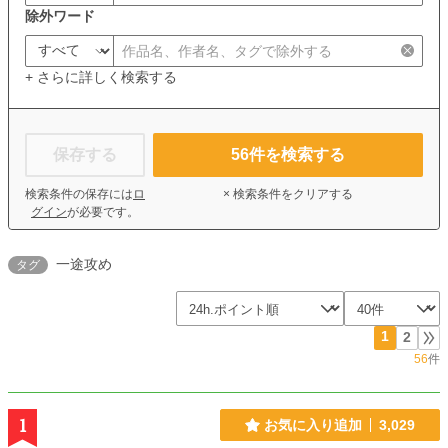
除外ワード
+ さらに詳しく検索する
保存する
56
件を検索する
検索条件の保存には
ロ
× 検索条件をクリアする
グイン
が必要です。
一途攻め
タグ
1
2
56
件
1
お気に入り追加
3,029