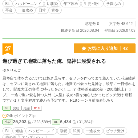
BL
ハッピーエンド
幼馴染
年下攻め
生徒×先生
学園もの
再会
一途攻め
日常
青春
感想数 0
文字数 48,642
最終更新日 2026.08.04
登録日 2026.07.03
27
お気に入り追加
42
遊び過ぎて地獄に落ちた俺、鬼神に溺愛される
ゆきりんご
風俗店で体を売るだけでは飽き足らず、セフレを作ってまで遊んでいた花遊綾芽
は、セフレに刺されて地獄に落ちた。地獄で出会った鬼神は、綾芽に一目惚れを
して、閻魔大王の審理に待ったをかけ……？ 体格差＆歳の差（200歳以上）ラ
ブ。 一途で重い愛を持つ人外（人型）攻め×愛を知らなかったビッチ受け 連載
ですが１万文字程度で終わる予定です。 R18シーン直前※表記あり
BL
完結
短編
R18
24h.ポイント
21pt
25,203
6,434
位 / 228,589件
位 / 31,384件
小説
BL
BL
短編
ハッピーエンド
溺愛
和風
一途攻め
ビッチ受け
歳の差
アンダルシュ