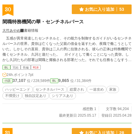
30
お気に入り追加
53
閑職特務機関の華・センチネルバース
大竹あやめ
書籍情報
五感が異常発達したセンチネルと、その能力を制御するガイドがいるセンチネ
ルバースの世界。貴弥は亡くなった父親の借金を返すため、夜職で働こうとして
いた。しかしその直前、貴弥は二人の男に拉致される。彼らの正体は特務機関で
働くセンチネル、久詞と遊だった。 ガイドとして働くことになった貴弥。し
かし久詞たちの部署は閑職と揶揄される部署だった。それでも任務をこなすうち
に、貴弥はガイドとして周りを支えたいと思うようになる。家族らしい家族がい
BL
完結
長編
R18
なかった貴弥は優しい久詞に、父親に向けるような憧憬を抱いていき……。
24h.ポイント
7pt
37,107
9,865
位 / 228,589件
位 / 31,384件
小説
BL
ハッピーエンド
センチネルバース
総愛され
一途攻め
家族
不憫受け
独自設定あり
シリアスあり
感想数 1
文字数 94,204
最終更新日 2025.05.17
登録日 2025.04.28
31
お気に入り追加
28