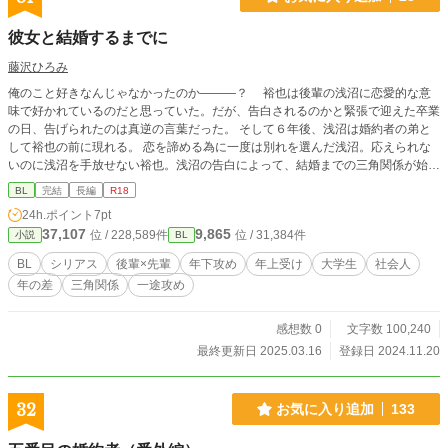
彼女と結婚するまでに
藤沢ひろみ
俺のこと好きなんじゃなかったのか―――？ 裕也は後輩の浅沼に恋愛的な意
味で好かれているのだと思っていた。だが、告白されるのかと緊張で迎えた卒業
の日、告げられたのは真逆の言葉だった。 そして６年後、浅沼は婚約者の弟と
して裕也の前に現れる。 恋を諦める為に一度は別れを選んだ浅沼。応えられな
いのに浅沼を手放せない裕也。浅沼の告白によって、結婚までの三角関係が始ま
る―――。 （この作品は、個人サイト【 zerycook 】に2009年に掲載の「ひ
BL
完結
長編
R18
めやかなdesire」を、転載に際し個人サイトともに一部修正を行ったものです）
24h.ポイント
7pt
37,107
9,865
位 / 228,589件
位 / 31,384件
小説
BL
BL
シリアス
後輩×先輩
年下攻め
年上受け
大学生
社会人
年の差
三角関係
一途攻め
感想数 0
文字数 100,240
最終更新日 2025.03.16
登録日 2024.11.20
32
お気に入り追加
133