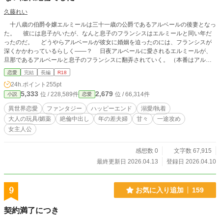
久藤れい
十八歳の伯爵令嬢エルミールは三十一歳の公爵であるアルベールの後妻となっ
た。 彼には息子がいたが、なんと息子のフランシスはエルミールと同い年だ
ったのだ。 どうやらアルベールが彼女に婚姻を迫ったのには、フランシスが
深くかかわっているらしく――？ 日夜アルベールに愛されるエルミールが、
旦那であるアルベールと息子のフランシスに翻弄されていく。 （本番はアルベ
ールとしかありません／３Ｐではないです）
恋愛
完結
長編
R18
24h.ポイント
255pt
5,333
2,679
位 / 228,589件
位 / 66,314件
小説
恋愛
異世界恋愛
ファンタジー
ハッピーエンド
溺愛/執着
大人の玩具/媚薬
絶倫中出し
年の差夫婦
甘々
一途攻め
女主人公
感想数 0
文字数 67,915
最終更新日 2026.04.13
登録日 2026.04.10
9
お気に入り追加
159
契約満了につき