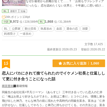
なぜか最初から距離が近くて……？ 「お前もヴァレンティア
だったな」 恋を認めたくない次男と、十年越しに想い続ける
騎士団長の、貴族社会BLロマンス。
BL
連載中
短編
24h.ポイント
134pt
8,972
1,868
位 / 228,589件
位 / 31,384件
小説
BL
BL
公爵家
騎士団長
執着攻め
血筋
運命の恋
溺愛
鈍感受け
一途攻め
文字数 17,425
最終更新日 2026.05.23
登録日 2026.05.22
15
お気に入り追加
1,060
恋人にバカにされて捨てられたのでイケメン社長と仕返しし
て更に付き合うことになった話
雨宮里玖
書籍情報
同級生の会社社長×平凡リーマン 《あらすじ》 三年付き合っていた恋人の仁井
に「俺はお前より好きな人ができた。お前は二番だ」とコケにされ、憤慨し家を
飛び出した神乃。そんな神乃の前に現れた中高時代の同級生富永。富永は「仁井
が許せない。仕返ししてやろう」と神乃に持ちかけてくる。その方法とは、富永