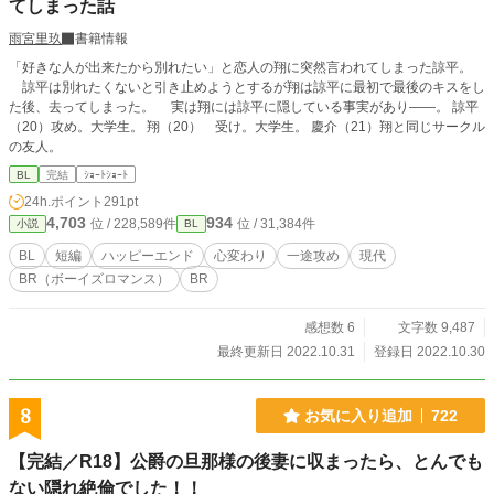
てしまった話
雨宮里玖
書籍情報
「好きな人が出来たから別れたい」と恋人の翔に突然言われてしまった諒平。
諒平は別れたくないと引き止めようとするが翔は諒平に最初で最後のキスをし
た後、去ってしまった。 実は翔には諒平に隠している事実があり——。 諒平
（20）攻め。大学生。 翔（20） 受け。大学生。 慶介（21）翔と同じサークル
の友人。
BL
完結
ｼｮｰﾄｼｮｰﾄ
24h.ポイント
291pt
4,703
934
位 / 228,589件
位 / 31,384件
小説
BL
BL
短編
ハッピーエンド
心変わり
一途攻め
現代
BR（ボーイズロマンス）
BR
感想数 6
文字数 9,487
最終更新日 2022.10.31
登録日 2022.10.30
8
お気に入り追加
722
【完結／R18】公爵の旦那様の後妻に収まったら、とんでも
ない隠れ絶倫でした！！