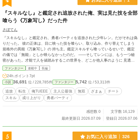
4
『スキルなし』と鑑定され追放された俺、実は見た技を全部
喰らう《万象写し》だった件
さぼてん
『スキルなし』と鑑定され、勇者パーティを追放された少年レン。だがそれは偽
りだった。 彼の正体は、目に映った技を喰らい、取り込み、作り替えてしまう
規格外の異能《万象写し》の 持ち主。鑑定スキルすら喰っているせいで、鑑定
の儀では「無能」としか映らなかったのだ。 ——そしてレンには、もう一つ秘
密があった。才能で人を値踏みするこの世界を、どこか他人事のように 見透か
す、前世の記憶。かつて別の世界で「何も産めない」と値踏みされて死んだ彼に
ファンタジー
連載中
長編
とって、この国の やり方は、嗤えるほど見覚えのあるものだった。 だが、世界
24h.ポイント
7pt
はもっと歪んでいた。この国では才能こそが人の値段で、何も産まない力——
36,691
5,742
位 / 228,785件
位 / 53,313件
小説
ファンタジー
喰らい、吸い、消す力を持つ者は「ネズミ」と蔑まれ、駆除すべき害獣として扱
われる。 そしてレン自身が、その「ネズミ」の血を引く最強の一匹だった。 幼
追放
転生
俺TUEEE
主人公最強
無双
ざまぁ
チート
い妹を救えなかったあの日から、「二度と間に合うものか」と技を喰らい続けて
スキル
成り上がり
勇者パーティ
きた彼は、 侮った貴族も、捨てた勇者も技名一閃で叩き伏せながら、やがて知
る——妹を奪ったのは魔物 ではなく、ネズミを奴隷にして甘い汁を吸い続け
る、清潔な顔をした権力者たちだったと。 生み出すだけでは、変えられない。
感想数 0
文字数 16,129
喰らう者の、無双と喪失と、世界を作り替える物語。
最終更新日 2026.07.09
登録日 2026.07.06
5
お気に入り追加
326