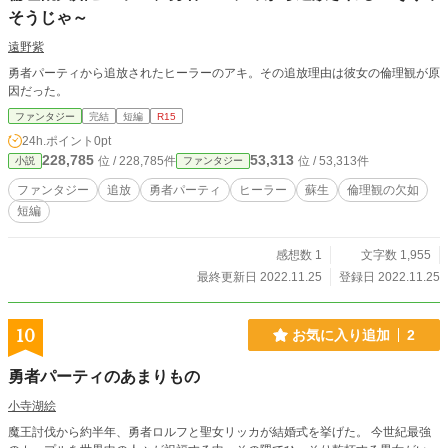
そうじゃ～
遠野紫
勇者パーティから追放されたヒーラーのアキ。その追放理由は彼女の倫理観が原
因だった。
ファンタジー
完結
短編
R15
24h.ポイント
0pt
228,785
53,313
位 / 228,785件
位 / 53,313件
小説
ファンタジー
ファンタジー
追放
勇者パーティ
ヒーラー
蘇生
倫理観の欠如
短編
感想数 1
文字数 1,955
最終更新日 2022.11.25
登録日 2022.11.25
10
お気に入り追加
2
勇者パーティのあまりもの
小寺湖絵
魔王討伐から約半年、勇者ロルフと聖女リッカが結婚式を挙げた。 今世紀最強