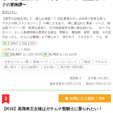
クの冒険譚〜
卯月ひすい
【相手の記憶を消して、掘られ放題！？ 淫乱勇者がチンポ欲求で世界を救う、
アホエロBLファンタジー！】 ※稀にエモあり。 神に選ばれた勇者・ジーク。彼
は高“ケツ”――否、高潔な使命と、己の快楽探求を胸に旅を続ける。 「セーブ＆
ロード」という勇者特権を悪用する彼は、聖騎士、魔術師、神官、盗賊、その辺
のおっさん、さらには魔物にまで掘られて、抜かれて、イかされて。でも、世界
を救う鍵は、そのケツの奥にあったのだ――！ 羞恥も理性も失って、残るのは
BL
連載中
長編
R18
――淫らな記憶と、誰よりも深い経験値（From: ちんぽ／To: 尻穴）。そしてロ
24h.ポイント
35pt
ードのたびに、仲間の“なにか”がすり減っている気もする。だが、ジークの脳内
19,567
4,763
位 / 228,785件
位 / 31,416件
小説
BL
はちんぽ100%……気付くわけがない。 それでも彼は進む。いつか、本当に欲し
いものに気づくその日まで。 これは、ちんぽで周りを振り回し、ちんぽで世界
中世ヨーロッパ風
勇者パーティ
ハッピーエンド
♡喘ぎ
アホエロ
を救う――そんな破天荒な勇者の物語。 ※エロ&地雷盛り盛り作品です（モブ
誘い受け
主人公総受け
すれ違い
両片想い/両片思い
レ、非同意、3P等々）。なんでもいける方向けです。必ず、冒頭の注意事項に
目を通してからお読みいただくようお願いします。
感想数 2
文字数 141,851
最終更新日 2025.12.01
登録日 2025.10.15
2
お気に入り追加
305
【R18】高飛車王女様はガチムチ聖騎士に娶られたい！