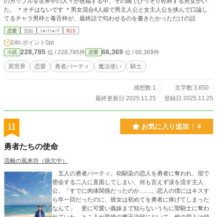
のカップルを世界中の人々が祝福する中、その隅でひっそり乾杯する男女がい
た。 ＊オチはないです ＊男女混合4人組で男主人公と女主人公を挟んで口論し
てるチャラ男枠と毒舌枠が、最終話で匂わせるのを書きたかっただけの話
恋愛
完結
ｼｮｰﾄｼｮｰﾄ
R15
24h.ポイント
0pt
228,785
66,369
位 / 228,785件
位 / 66,369件
小説
恋愛
異世界
恋愛
勇者パーティ
魔法使い
騎士
感想数 1
文字数 3,650
最終更新日 2025.11.25
登録日 2025.11.25
11
お気に入り追加
4
勇者たちの使命
流離の風来坊（病欠中）
五人の勇者パーティ。幼馴染の恋人を勇者に奪われ、宿で
密会する二人に直面してしまい、何も言えず涙を流す主人
公。「すでに肉体関係だったのか……。恋人の僕にはキスす
ら年一回だったのに、彼女は初めてを勇者に捧げてしまった
なんて」 更に可愛い義妹まで知らないうちに聖騎士に奪わ