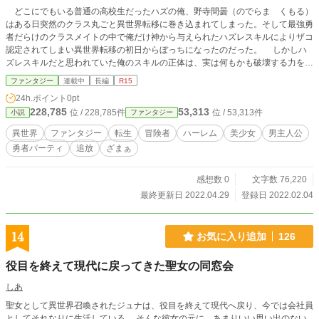
どこにでもいる普通の高校生だったハズの俺、野寺間曇（のでらま くもる）
はある日突然のクラス丸ごと異世界転移に巻き込まれてしまった。そして最強勇
者だらけのクラスメイトの中で俺だけ神から与えられたハズレスキルによりザコ
認定されてしまい異世界転移の初日からぼっちになったのだった。 しかしハ
ズレスキルだと思われていた俺のスキルの正体は、実は何もかも破壊する力を秘
めた万能の最強スキルだった。 なぜかそんな最強スキルの存在を恐れた国家
ファンタジー
連載中
長編
R15
の陰謀により俺はクラスメイト達から追放されてしまう。指名手配までされ国か
24h.ポイント
0pt
ら逃げるハメになった俺は、仕方がないので魔王との戦争なんて気にせずにのん
228,785
53,313
位 / 228,785件
位 / 53,313件
小説
ファンタジー
びりとスローライフと送ることにしたのだが、偶然であった美少女達と仲良くな
り、気づいたらいつの間にかハーレムができていた。 一方で激化する魔王と
異世界
ファンタジー
転生
冒険者
ハーレム
美少女
男主人公
の戦闘の中、俺をハメた王国や、世界を救う勇者なハズのクラスメイト達が俺を
勇者パーティ
追放
ざまぁ
頼ってくる。 え？ 追放したのはそっちだろ？ 今更もどって来いとか言わ
れても、もう遅い。 勇者？ 魔王？ 神様？ 全員まとめて黙らせる！！
手に入れたのは雰囲気で全て圧倒する最強チート！！ これは全てを雰囲気だ
感想数 0
文字数 76,220
けで無双する男の英雄物語！！ ※この小説は主人公最強なので安心して読
最終更新日 2022.04.29
登録日 2022.02.04
めます。 ※追放サイドの没落編は13話からです。 ※主人公最強・ざまぁ有
りです。 小説家になろう様にて最新話まで先行公開しています。 気になっ
たら覗いてみください。 【更新予定／13：00】
14
お気に入り追加
126
役目を終えて現代に戻ってきた聖女の同窓会
しあ
聖女として異世界召喚されたジュナは、役目を終えて現代へ戻り、今では会社員
としてそれなりに生活している。 そんな彼女の元に、あまりいい思い出のない