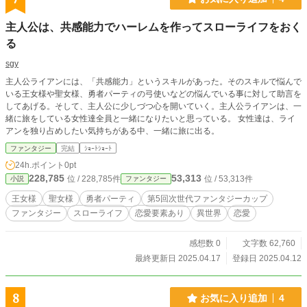
主人公は、共感能力でハーレムを作ってスローライフをおく
る
sgy
主人公ライアンには、「共感能力」というスキルがあった。そのスキルで悩んで
いる王女様や聖女様、勇者パーティの弓使いなどの悩んでいる事に対して助言を
してあげる。そして、主人公に少しづつ心を開いていく。主人公ライアンは、一
緒に旅をしている女性達全員と一緒になりたいと思っている。 女性達は、ライ
アンを独り占めしたい気持ちがある中、一緒に旅に出る。
ファンタジー
完結
ｼｮｰﾄｼｮｰﾄ
24h.ポイント
0pt
228,785
53,313
位 / 228,785件
位 / 53,313件
小説
ファンタジー
王女様
聖女様
勇者パーティ
第5回次世代ファンタジーカップ
ファンタジー
スローライフ
恋愛要素あり
異世界
恋愛
感想数 0
文字数 62,760
最終更新日 2025.04.17
登録日 2025.04.12
8
お気に入り追加
4