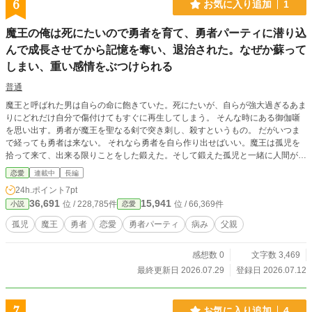
6
お気に入り追加
1
魔王の俺は死にたいので勇者を育て、勇者パーティに潜り込
んで成長させてから記憶を奪い、退治された。なぜか蘇って
しまい、重い感情をぶつけられる
普通
魔王と呼ばれた男は自らの命に飽きていた。死にたいが、自らが強大過ぎるあま
りにどれだけ自分で傷付けてもすぐに再生してしまう。 そんな時にある御伽噺
を思い出す。勇者が魔王を聖なる剣で突き刺し、殺すというもの。 だがいつま
で経っても勇者は来ない。 それなら勇者を自ら作り出せばいい。魔王は孤児を
拾って来て、出来る限りことをした鍛えた。そして鍛えた孤児と一緒に人間が住
む場所に行く。 そこで孤児は仲間を見つけ、大きく育っていく。 そしていつし
恋愛
連載中
長編
か孤児たちのパーティは勇者パーティと呼ばれるようになった。そこから旅を続
24h.ポイント
7pt
け、魔王城に着くタイミングで魔王は全員の中から自分との記憶を抜く。 その
36,691
15,941
位 / 228,785件
位 / 66,369件
小説
恋愛
後、魔王は勇者の手によって殺された。 だが…それで終わることはなかった。
孤児
魔王
勇者
恋愛
勇者パーティ
病み
父親
感想数 0
文字数 3,469
最終更新日 2026.07.29
登録日 2026.07.12
7
お気に入り追加
4