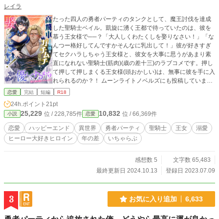
レイラ
たった四人の勇者パーティのタンクとして、魔王討伐を達成
した聖騎士ベイル。凱旋に湧く王都で待っていたのは、彼を
慕う王女様で──？「大人しくわたくしを娶りなさい！」「な
んつー格好してんですかそんなに乳出して！」彼が好きすぎ
てセクハラしちゃう王女様と、彼女を大事に思うがあまり素
直になれない聖騎士(筋肉)(歳の差十三)のラブコメです。押し
て押して押しまくる王女様(頭おかしい)は、無事に彼を手に入
れられるのか？！ ムーンライトノベルズにも投稿していま
す。 表紙イラストはChelt.様(TwitterID:@chelt_hp)に有償にて
恋愛
完結
短編
R18
描いていただきました。 本人様以外の使用はお控えくださ
24h.ポイント
21pt
い。
25,229
10,832
位 / 228,785件
位 / 66,369件
小説
恋愛
恋愛
ハッピーエンド
異世界
勇者パーティ
聖騎士
王女
溺愛
ヒーロー大好きヒロイン
年の差
いちゃらぶ
感想数 5
文字数 65,483
最終更新日 2024.10.13
登録日 2023.07.09
3
お気に入り追加
6,633