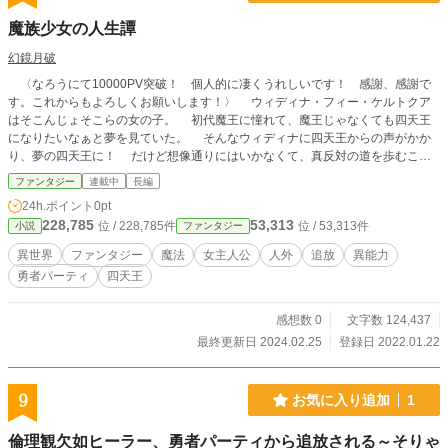
魔族少女の人生譚
幻鏡月破
〈なろうにて10000PV突破！ 個人的に凄くうれしいです！ 感謝、感謝で
す。これからもよろしくお願いします！〉 ウィディナ・フィー・ケルトクア
はそこんじょそこらの女の子。 初代魔王に憧れて、魔王じゃなくても四天王
になりたいなぁと夢を見ていた。 そんなウィディナに四天王からの声がかか
り、夢の四天王に！ だけど想像通りにはいかなくて、真反対の道を歩むこと
になってしまう。 ――これは少女の夢が叶うまでと、そしてその後の物語。
ファンタジー
連載中
長編
※この小説は不定期更新です。更新期間は1日～数か月とバラバラです。 ※序盤
24h.ポイント
0pt
はつたない文章ですが、徐々に整っていくと思うので、最新話まで読んでいただ
228,785
53,313
位 / 228,785件
位 / 53,313件
小説
ファンタジー
けると嬉しいです。
異世界
ファンタジー
魔法
女主人公
人外
追放
異能力
勇者パーティ
四天王
感想数 0
文字数 124,437
最終更新日 2024.02.25
登録日 2022.01.22
9
お気に入り追加
1
倫理観欠如ヒーラー、勇者パーティから追放される～そりゃ