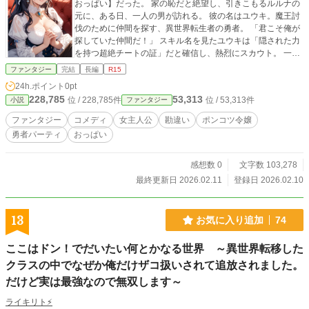
おっぱい】だった。 家の恥だと絶望し、引きこもるルルナの
元に、ある日、一人の男が訪れる。 彼の名はユウキ。魔王討
伐のために仲間を探す、異世界転生者の勇者。 「君こそ俺が
探していた仲間だ！」 スキル名を見たユウキは「隠された力
を持つ超絶チートの証」だと確信し、熱烈にスカウト。 一方
のルルナは、そんな自分を「不憫に思ってくれる心優しい人
ファンタジー
完結
長編
R15
格者」だと感動。 ここに、盛大な《勘違い》が成立した！ ク
24h.ポイント
0pt
ールで毒舌なエルフの魔法使い【シルヴィア】、豪快で脳筋
228,785
53,313
位 / 228,785件
位 / 53,313件
小説
ファンタジー
なドワーフの戦士【ダイン】といった個性的な仲間たちに囲
まれ、ルルナは冒険の旅に出る。 本人はお荷物だと怯えるば
ファンタジー
コメディ
女主人公
勘違い
ポンコツ令嬢
かりだが、その〝すんごいおっぱい〟は、行く先々で本人の
勇者パーティ
おっぱい
意図しない珍妙な奇跡を巻き起こしていく！ ポンコツ令嬢と
勘違い勇者が織りなす、勘違いだらけのファンタジーコメデ
ィ、ここに開幕！ ※「小説家になろう」「Caita」「カクヨ
感想数 0
文字数 103,278
ム」にも掲載しています。
最終更新日 2026.02.11
登録日 2026.02.10
13
お気に入り追加
74
ここはドン！でだいたい何とかなる世界 ～異世界転移した
クラスの中でなぜか俺だけザコ扱いされて追放されました。
だけど実は最強なので無双します～
ライキリト⚡