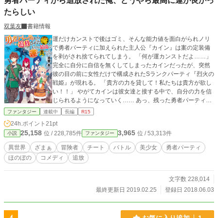
勇者パーティから追放された俺、どうやら最高に運が良かっ
たらしい
双葉友
書籍情報
運だけカンストで後はゴミ、そんな能力値を面白がられノリ
で勇者パーティに加えられた主人公『カイン』は案の定装備
を剥がされ捨てられてしまう。 「何が運カンストだよ……」
完全に自分に自信を無くしてしまったカインだったが、突然
彼の目の前に女性だけで構成されたSランクパーティ『烈火の
戦姫』が現れる。 「貴方の力を貸して！私たちは貴方が欲し
い！！」 やがてカインは彼女達と接する中で、自分の力を信
じられるようになっていく…… あっ、残った勇者パーティは
着々と転落人生を歩んでおります。 ※書籍化しました。
ファンタジー
連載中
長編
R15
24h.ポイント
21pt
25,158
3,965
位 / 228,785件
位 / 53,313件
小説
ファンタジー
異世界
ざまぁ
冒険者
チート
バトル
美少女
勇者パーティ
ほのぼの
コメディ
追放
文字数 228,014
最終更新日 2019.02.25
登録日 2018.06.03
お気に入り追加
1