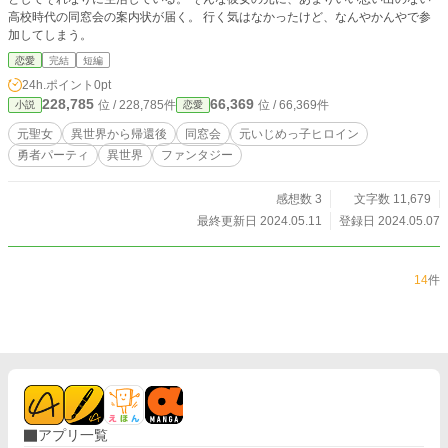
高校時代の同窓会の案内状が届く。 行く気はなかったけど、なんやかんやで参
加してしまう。
恋愛
完結
短編
24h.ポイント
0pt
228,785
66,369
位 / 228,785件
位 / 66,369件
小説
恋愛
元聖女
異世界から帰還後
同窓会
元いじめっ子ヒロイン
勇者パーティ
異世界
ファンタジー
感想数 3
文字数 11,679
最終更新日 2024.05.11
登録日 2024.05.07
14
件
アプリ一覧