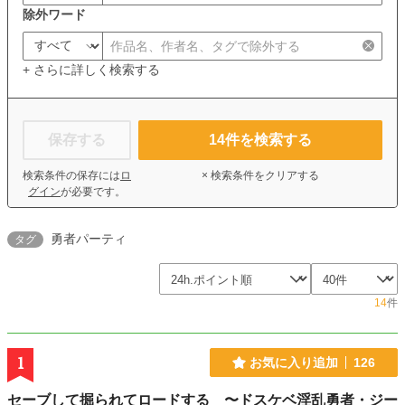
除外ワード
+ さらに詳しく検索する
保存する
14
件を検索する
検索条件の保存には
ロ
× 検索条件をクリアする
グイン
が必要です。
勇者パーティ
タグ
14
件
1
お気に入り追加
126
セーブして掘られてロードする 〜ドスケベ淫乱勇者・ジー