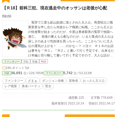
【Ｒ18】前科三犯、現在逃走中のオッサンは老後が心配
ma-no
冤罪で三度も鉱山奴隷に落とされた主人公。再度戦士に職
業変更を申し出たら何故かレア職業に転職。ここから主人公
の快進撃が始まったのだが、今度は勇者殺害の冤罪で他国へ
逃亡。 老後の蓄えも心配なのだが、いまだ童貞の主人公は
寂しさのあまり性奴隷を買っちゃった。ここからついに主人
公の運気が上がる！ ……のかな～？ ☆注☆ Ｒ１８のお話
は番号を『 R-1 』『 R-2 』と書いて行く予定です。出来るだ
け本編と切り離して書いて行く予定ですので、大人な話が邪
魔な方は飛ばしてください。 『小説家になろう』にて同時掲
ファンタジー
完結
長編
R18
載。こちらはＲ１５指定ですので、大人な話無しで一気に読
24h.ポイント
7pt
みたい方は『小説家になろう』にてお読みください。 更新
36,691
5,742
位 / 228,785件
位 / 53,313件
小説
ファンタジー
スケジュールは現在、二日に一話。時々連日更新しておりま
す。 『次世代ファンタジーカップ』にエントリーしています
ファンタジー
ざまぁ
ダンジョン攻略
冒険者
おっさん主人公
ので、応援していただけると幸いです。
レア職業
勇者パーティ
聖女
感想数 225
文字数 778,649
最終更新日 2022.10.14
登録日 2021.04.17