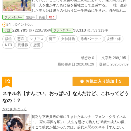
れていた。ところが最後の魔王決戦において、他の四人は仲
間一人を生かすために命を犠牲にして全滅する。 唯一生存
した主人公は彼らの代わりに一生懸命に生きた。時が流れ、
天国にて四人と再会したが自分だけが老けていた。女神は改
ファンタジー
連載中
長編
R15
めて全員が仲良く寿命を全うできるように五人を未来の世界
24h.ポイント
0pt
へ転移させる。 その時代では、既に他の勇者パーティが存
228,785
53,313
位 / 228,785件
位 / 53,313件
小説
ファンタジー
在し魔王の上位である魔神が勢力を伸ばしていた。人々は恋
人や妻を取られ、悲しみに暮れる暗い世界になっていた。な
犠牲
悲哀
シリアス
魔王
女神降臨
勇者パーティ
友情・絆
ぜかその世界にいる新勇者たちは役に立っていないようだ。
NTR
異世界
恋愛
女神は新勇者パーティなど知らないという。 案の定、主人
公の親愛なる美少女神官が伯爵のイケメン関係者に抱き締め
られ奪われた。どうやら裏切りの婚約者だったらしい。「知
感想数 0
文字数 289,195
らなかったんだが」。加えて自分の恋人がイケメンの新勇者
最終更新日 2026.06.29
登録日 2025.07.09
に迫られ、頬を触られ髪を撫でられ肩に手を回されているの
を目撃してしまう。恋人は嫌がらないどころか微笑んでいる
ではないか。「許せん！」 主人公は新たな仲間を集め、
12
お気に入り追加
5
旧・勇者パーティの五人と女神と合流し、最強の魔神に挑
む。 愛する世界を汚され怒れる女神には、最強の魔神です
スキル名【すんごい、おっぱい】なんだけど、これってどう
ら恐れおののく。考えてみれば分かるのだが、世界最強は世
なの！？
界を作った最高神である女神であった。 ★今どき珍しい正統
派の勇者たちが、恋愛危機がありながらも仲間との絆などで
かわさきはっく
乗り越え、勧善懲悪で活躍します。 ★非ラノベ系の作者がラ
ノベに挑戦した準処女作（続編）です。 ラノベに慣れた方に
貧乏な下級貴族の家に生まれたルルナ・フォン・クライネル
は少し新鮮かも知れません。 ★各章は単独でもお読みいただ
ト。 家の再興を願い、人生を懸けて臨んだ18歳の成人の儀。
けるよう配慮しています。
そこで彼女が授かったのは、前代未聞のスキル【すんごい、