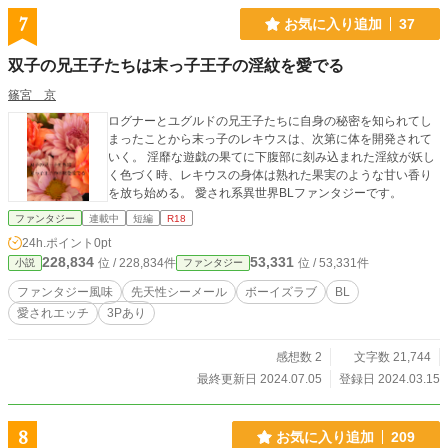
で作成した画像を使用しております。
7
お気に入り追加
37
双子の兄王子たちは末っ子王子の淫紋を愛でる
篠宮 京
ログナーとユグルドの兄王子たちに自身の秘密を知られてし
まったことから末っ子のレキウスは、次第に体を開発されて
いく。 淫靡な遊戯の果てに下腹部に刻み込まれた淫紋が妖し
く色づく時、レキウスの身体は熟れた果実のような甘い香り
を放ち始める。 愛され系異世界BLファンタジーです。
ファンタジー
連載中
短編
R18
24h.ポイント
0pt
228,834
53,331
位 / 228,834件
位 / 53,331件
小説
ファンタジー
ファンタジー風味
先天性シーメール
ボーイズラブ
BL
愛されエッチ
3Pあり
感想数 2
文字数 21,744
最終更新日 2024.07.05
登録日 2024.03.15
8
お気に入り追加
209