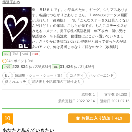
能登原あめ
※ R18ＢＬです。小話集のため、ギャグ、シリアスありま
す。各話につながりはありません。 1. ×××のステータス画面
が現れた！［改稿版］ NL『こんなステータスは見たくない
んだけど！』の弟編。こちらが先です。ちんこステータスが
みえるコメディ。男子学生×英語教師 年下攻め 襲い受け
敬語攻め ※下品注意、倫理観はどこかへ置いていきまし
た。ささやかに改稿('22.02) 2. 聖剣だと思って握ったのが親
友のアレで、俺は勇者じゃなくて鞘なのか？［改稿版］ ル
ームシェアする幼馴染大学生同士のあほエロ。 あほの子受
BL
完結
短編
R18
け ムッツリ攻め ハート喘ぎ 乳首69 普通に69 3. 僕の恋
24h.ポイント
0pt
が実った日［改稿版］ 憧れの先輩への想いを断ち切ろうと
228,834
31,436
位 / 228,834件
位 / 31,436件
小説
BL
したら両想いだった高校生同士のしっとり、ピュアな話。後
半はＲ15 敬語男子 甘々 あえてどちらが攻めか言いません
BL
短編集（ショートショート集）
コメディ
ハッピーエンド
(想像にお任せします) 4. お星様になったママが僕の理想なの
愛されエッチ
完結後も小話追加の可能性あり
に、幼馴染♂が迫ってくる！［改稿版］ マザコン主人公(1
8)が幼馴染と結婚するコメディ。異世界もの。 あほの子
受け ガチムチ攻め 愛されエッチ 睡姦？ 最初だけ女性
感想数 1
文字数 34,283
が出てきます。 ＊ アカウント統合のため、別名義で
最終更新日 2022.02.14
登録日 2021.07.16
投稿したもの(’20.10末〜’21.2末)を加筆修正しました。そち
らは引き下げ済みです。 ＊ Ｒは予告なく入ります。 ＊ 表
紙はCanvaさまで作成した画像を使用しております。 ＊ 一
10
お気に入り追加
419
部抜粋して改稿したものを別サイトさまに別名義別タイトル
で投稿しています(Rなし)
あなたと歩んでいきたい