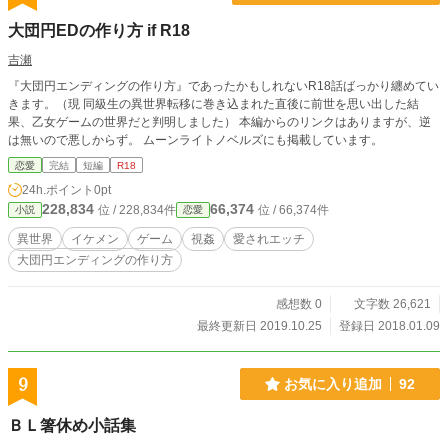
大団円EDの作り方 if R18
吉瀬
『大団円エンディングの作り方』であったかもしれないR18話ばっかり纏めてい
きます。（現 同級生の異世界転移に巻き込まれた直後に前世を思い出した結
果、乙女ゲームの世界だと判明しました） 本編からのリンクはありますが、逆
は無いので悪しからず。 ムーンライトノベルズにも掲載しています。
恋愛
完結
短編
R18
24h.ポイント
0pt
228,834
66,374
位 / 228,834件
位 / 66,374件
小説
恋愛
異世界
イケメン
ゲーム
視姦
愛されエッチ
大団円エンディングの作り方
感想数 0
文字数 26,621
最終更新日 2019.10.25
登録日 2018.01.09
9
お気に入り追加
92
ＢＬ箸休め小話集