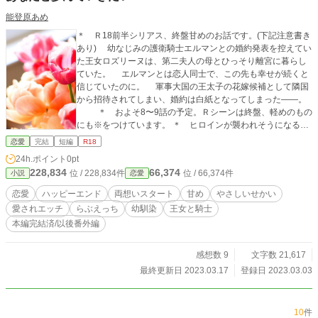
能登原あめ
＊ Ｒ18前半シリアス、終盤甘めのお話です。(下記注意書き
あり) 幼なじみの護衛騎士エルマンとの婚約発表を控えてい
た王女ロズリーヌは、第二夫人の母とひっそり離宮に暮らし
ていた。 エルマンとは恋人同士で、この先も幸せが続くと
信じていたのに。 軍事大国の王太子の花嫁候補として隣国
から招待されてしまい、婚約は白紙となってしまった――。
＊ およそ8〜9話の予定。Ｒシーンは終盤、軽めのもの
にも※をつけています。 ＊ ヒロインが襲われそうになる描
写がありますので苦手な方はご注意を。 ＊ Canvaさまで作
恋愛
完結
短編
R18
成した画像を使用しております。
24h.ポイント
0pt
228,834
66,374
位 / 228,834件
位 / 66,374件
小説
恋愛
恋愛
ハッピーエンド
両想いスタート
甘め
やさしいせかい
愛されエッチ
らぶえっち
幼馴染
王女と騎士
本編完結済/以後番外編
感想数 9
文字数 21,617
最終更新日 2023.03.17
登録日 2023.03.03
10
件