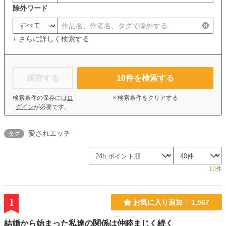
除外ワード
+ さらに詳しく検索する
保存する
10
件を検索する
検索条件の保存には
ロ
× 検索条件をクリアする
グイン
が必要です。
愛されエッチ
タグ
10
件
1
お気に入り追加
1,567
結婚から始まった私達の関係は仲睦まじく続く