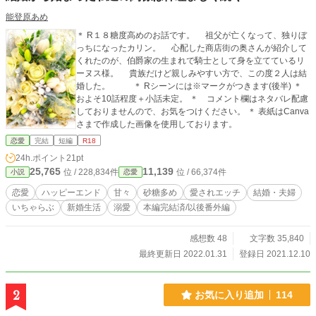
能登原あめ
＊ R１８糖度高めのお話です。 祖父が亡くなって、独りぼ
っちになったカリン。 心配した商店街の奥さんが紹介して
くれたのが、伯爵家の生まれで騎士として身を立てているリ
ーヌス様。 貴族だけど親しみやすい方で、この度２人は結
婚した。 ＊ Rシーンには※マークがつきます(後半) ＊
およそ10話程度＋小話未定。 ＊ コメント欄はネタバレ配慮
しておりませんので、お気をつけください。 ＊ 表紙はCanva
さまで作成した画像を使用しております。
恋愛
完結
短編
R18
24h.ポイント
21pt
25,765
11,139
位 / 228,834件
位 / 66,374件
小説
恋愛
恋愛
ハッピーエンド
甘々
砂糖多め
愛されエッチ
結婚・夫婦
いちゃらぶ
新婚生活
溺愛
本編完結済/以後番外編
感想数 48
文字数 35,840
最終更新日 2022.01.31
登録日 2021.12.10
2
お気に入り追加
114