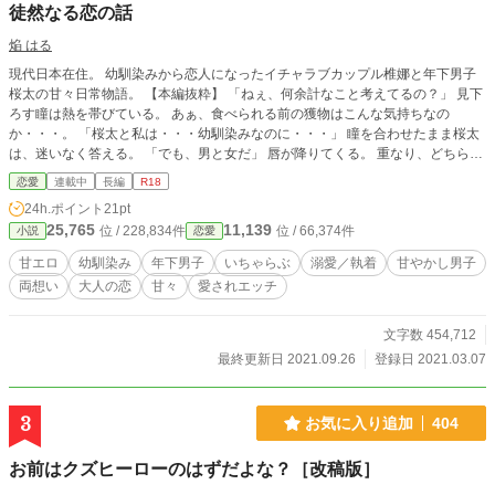
徒然なる恋の話
焔 はる
現代日本在住。 幼馴染みから恋人になったイチャラブカップル椎娜と年下男子
桜太の甘々日常物語。 【本編抜粋】 「ねぇ、何余計なこと考えてるの？」 見下
ろす瞳は熱を帯びている。 あぁ、食べられる前の獲物はこんな気持ちなの
か・・・。 「桜太と私は・・・幼馴染みなのに・・・」 瞳を合わせたまま桜太
は、迷いなく答える。 「でも、男と女だ」 唇が降りてくる。 重なり、どちらと
もなく、開いた唇の隙間から舌を絡める。 ～＊～＊～＊～＊～＊～＊～＊～＊
恋愛
連載中
長編
R18
～＊～＊～＊～＊～＊～＊～＊～＊～＊～ 関係を変える為の桜太の決意。 愛す
24h.ポイント
21pt
る事が生きる理由。 巡り逢い、愛する為に生まれてきた、運命に導かれた恋。
25,765
11,139
位 / 228,834件
位 / 66,374件
小説
恋愛
戸惑いながらも椎娜は愛されることを受け入れ、 ２人は幼馴染みから１人の男
と女へ。 官能的な愛し合い、仲良し、イチャラブは２人にとって当たり前にあ
甘エロ
幼馴染み
年下男子
いちゃらぶ
溺愛／執着
甘やかし男子
るべき姿。 甘々男子桜太と、愛され女子椎娜のお話です。 ～＊～＊～＊～＊～
両想い
大人の恋
甘々
愛されエッチ
＊～＊～＊～＊～＊～＊～＊～＊～＊～＊～＊～＊～＊～ 〖登場人物〗＊順次
追加します。 ・香月 椎梛（かつき しいな）(27)♀ 誕生日 12/24 身長 149cm(大
体ヒール➕６cm) ・時永 桜太（ときなが おうた）(24)♂ 誕生日 2/14 身長 185cm
文字数 454,712
～＊～＊～＊～＊～＊～＊～＊～＊～＊～＊～＊～＊～＊～＊～＊～＊～＊～
最終更新日 2021.09.26
登録日 2021.03.07
・椎梛大好きな桜太が、やらしさ全開でイチャラブです。 ・かなり過激内容で
す、ご注意下さい(五夜以降『中出し』表現あります) ・イチャえろ、甘えろがか
なりあります。 ・桜太は椎娜を求めるのが生きる理由で本能です。 ＊それぞれs
3
お気に入り追加
404
ideのページがあります。 ＊公開後の誤字脱字修正、加筆修正があります。 ～＊
～＊～＊～＊～＊～＊～＊～＊～＊～＊～＊～＊～＊～＊～＊～＊～＊～ ＊更
お前はクズヒーローのはずだよな？［改稿版］
新に関して：7/6変更しました。 執筆状況の為更新不定期なるかもしれないで
す。 1日1回は更新したい。 ～＊～＊～＊～＊～＊～＊～＊～＊～＊～＊～＊～