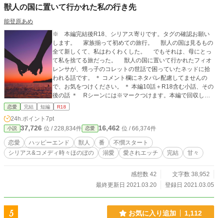
獣人の国に置いて行かれた私の行き先
能登原あめ
※ 本編完結後R18、シリアス寄りです。タグの確認お願い
します。 家族揃って初めての旅行。 獣人の国は見るもの
全て新しくて、私はわくわくした。 でもそれは、母にとっ
て私を捨てる旅だった。 獣人の国に置いて行かれたフィオ
レンサが、甥っ子のコレットの世話で困っていたネッドに拾
われる話です。 ＊ コメント欄にネタバレ配慮してませんの
で、お気をつけください。 ＊ 本編10話＋R18含む小話、その
後の話 ＊ Rシーンには※マークつけます。本編で回収して
いない部分をこちらにちょこっと追加、年齢も少し引き上げ
恋愛
完結
短編
R18
て改稿しました('22.01) ＊ 表紙はCanvaさまで作成した画像
24h.ポイント
7pt
を使用しております。
37,726
16,462
位 / 228,834件
位 / 66,374件
小説
恋愛
恋愛
ハッピーエンド
獣人
番
不憫スタート
シリアス&コメディ時々ほのぼの
溺愛
愛されエッチ
完結
甘々
感想数 42
文字数 38,952
最終更新日 2021.03.20
登録日 2021.03.05
5
お気に入り追加
1,112