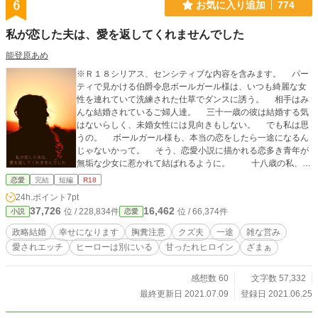
6
お気に入り追加
774
私が恋した夫は、愛を返してくれませんでした
能登原あめ
※Ｒ１８シリアス、センシティブな内容を含みます。 パー
ティで見かける伯爵令息ボールガール様は、いつも綺麗な女
性を連れていて洗練された仕草でダンスに誘う。 相手はみ
んな結婚されているご婦人達。 三十一歳の彼は結婚する気
はないらしく、未婚女性には見向きもしない。 でも私は思
うの。 ボールガール様も、本当の恋をしたら一途になるん
じゃないかって。 そう、恋愛小説に描かれる恋多き青年が
無垢な少女に惹かれて結ばれるように。 十八歳の私、ミ
レイユは彼に恋をしていたけど眺めるだけでよかった。 い
恋愛
完結
短編
R18
つも壁の花で、ダンスに誘われることがないくらい太った子
24h.ポイント
7pt
爵令嬢だから。 だけど持参金だけはたっぷりあったから、
37,726
16,462
位 / 228,834件
位 / 66,374件
小説
恋愛
ボールガール様との政略結婚に舞い上がる。 もっときれ
いになる努力をしよう。 いつの日か振り向いてもらえるこ
政略結婚
幸せになります
胸糞注意
クズ夫
一途
雑な営み
とを夢見ていたけれど――。 ＊ 可愛い話ではなく、前半スト
愛されエッチ
ヒーローは別にいる
甘ったれヒロイン
ざまぁ
レス展開で(主にＲ面で)エグいです。ヒロインは幸せになりま
すが、苦手要素がある場合ご自衛ください。 ＊ 年齢を引き
上げ、ささやかに改稿しました('22.02) ＊ 全２２話＋おまけ
感想数 60
文字数 57,332
小話未定 ＊ Ｒシーンには軽めのものにも※マークをつけま
最終更新日 2021.07.09
登録日 2021.06.25
す。 ＊ コメントのネタバレ表示が大雑把なため、お気をつ
けください。ポンコツですみません。 ＊ 表紙はCanvaさま