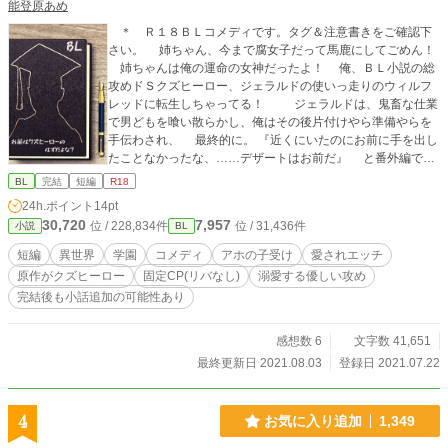
能登原あめ
＊～＊～＊～＊～＊～＊～ ＊他社投稿サイトに掲載中。 ・pixiv：緋月 十彩(と
＊ Ｒ１８ＢＬコメディです。タグ＆注意書きをご確認下
いろ) （pixivFANBOXにてスピンオフやサイドストーリーも公開中） ・小説家に
さい。 姉ちゃん、今まで腐女子だって馬鹿にしてごめん！
なろう(ムーンライトノベルズ)：ほむら はる
姉ちゃんは俺の運命の女神だったよ！ 俺、ＢＬ小説の総
攻めドＳクズヒーロー、ジェラルドの使いっ走りのウィルフ
レッドに転生しちゃってる！ ジェラルドは、鬼畜な仕業
で男どもを喰い散らかし、俺はその後片付けやら準備やらを
手伝わされ、 最終的に。 『近くにいたのにお前に手を出し
たことなかったな、……デザートはお前だ』 と番外編であ
っさり喰べられちゃうんだ。 姉ちゃんはそれをご褒美だと
BL
完結
短編
R18
言ってたけど、絶対違うから！ 俺はあの小説を読まされた
24h.ポイント
14pt
からね。 その運命から逃れてみせるよ！ 一途に溺愛
30,720
7,957
位 / 228,834件
位 / 31,436件
小説
BL
するジェラルドと、それになかなか気づかないウィルフレッ
ドの恋の話です。 ＊ ＴＳ転生腐女子が紛れ込んでいます(本
短編
異世界
学園
コメディ
アホの子受け
愛されエッチ
編後、注意書きあり) ＊ 攻めからのフェラあり(８話目) ＊
原作がクズヒーロー
固定CP(リバなし)
溺愛する優しい攻め
アカウント統合のため、別名義で投稿('20.10〜11)した話を加
完結後も小話追加の可能性あり
筆修正しています。そちらは引き下げました。→ささやかに
改稿しました('22.01) ＊ Rシーンには軽めのものにも※マー
クをつけます。 ＊ コメント欄のネタバレ配慮していないの
感想数 6
文字数 41,651
でお気をつけください。 ＊ 表紙はCanvaさまで作成した画
最終更新日 2021.08.03
登録日 2021.07.22
像を使用しております。
4
お気に入り追加
1,349