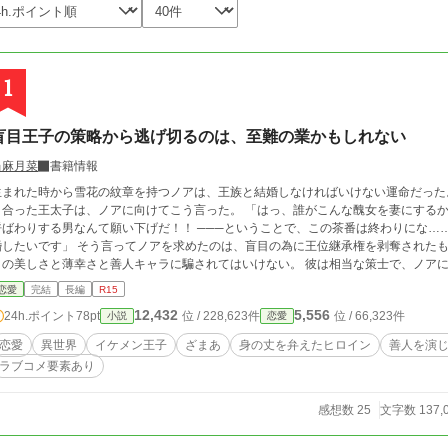
1
盲目王子の策略から逃げ切るのは、至難の業かもしれない
当麻月菜
書籍情報
まれた時から雪花の紋章を持つノアは、王族と結婚しなければいけない運命だった。 だがしかし、攫われるようにお城の一室
った王太子は、ノアに向けてこう言った。 「はっ、誰がこんな醜女を妻にするか」 こっちだって、初対面でいきなり自分を醜女
わりする男なんて願い下げだ！！ ───ということで、この茶番は終わりにな……らなかった。 「ならば、私がこのお嬢さんと結
 そう言ってノアを求めたのは、盲目の為に王位継承権を剥奪されたもう一人の王子様だった。 ただ、この王子の見た
の美しさと薄幸さと善人キャラに騙されてはいけない。 彼は相当な策士で、ノアに無自覚ながらぞっこん惚れていた。 一目惚れし
少女を絶対に逃さないと決めた盲目王子と、キノコをこよなく愛する魔力ゼロ少女の恋の攻防戦。 ※但し、
恋愛
完結
長編
R15
にイチャイチャしているだけ。
12,432
5,556
24h.ポイント
78pt
位 / 228,623件
位 / 66,323件
小説
恋愛
恋愛
異世界
イケメン王子
ざまあ
身の丈を弁えたヒロイン
善人を演
ラブコメ要素あり
感想数 25
文字数 137,