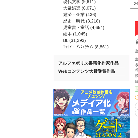
現代文学 (9,611)
大衆娯楽 (6,071)
経済・企業 (436)
歴史・時代 (3,218)
児童書・童話 (4,654)
絵本 (1,045)
BL (31,393)
ｴｯｾｲ・ﾉﾝﾌｨｸｼｮﾝ (8,861)
生
アルファポリス書籍化作家作品
き合
呼ば
Webコンテンツ大賞受賞作品
婚したいです」
目
た