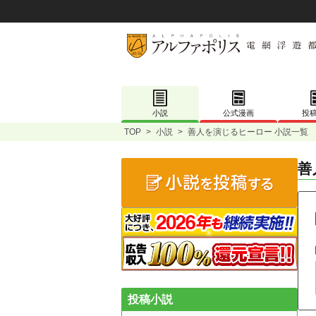
小説
公式漫画
投
TOP
>
小説
>
善人を演じるヒーロー 小説一覧
善
投稿小説