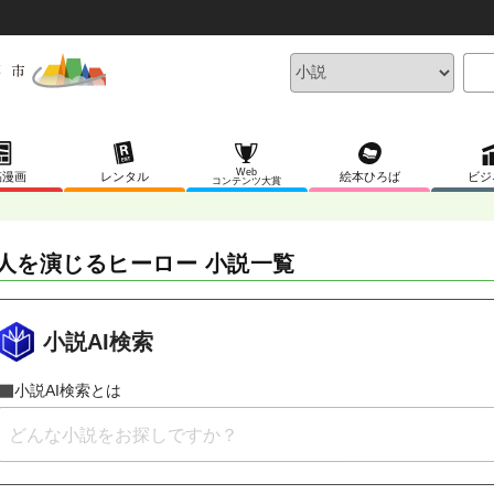
Web
稿漫画
レンタル
絵本ひろば
ビジ
コンテンツ大賞
人を演じるヒーロー 小説一覧
小説AI検索
小説AI検索とは