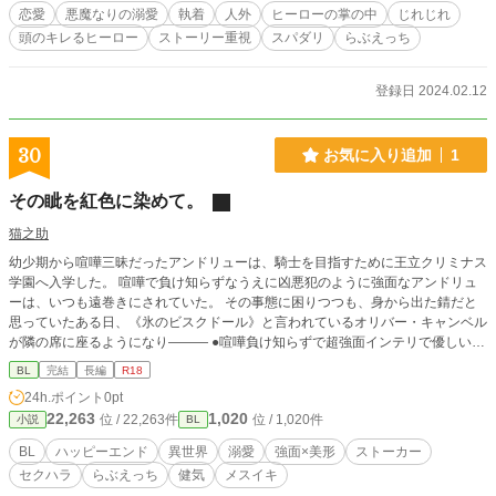
チャ、２章→腹黒発覚、３章→好きを認めない天使vs認めさ
恋愛
悪魔なりの溺愛
執着
人外
ヒーローの掌の中
じれじれ
せたい悪魔、４章→両思い 最終形態→「愛憎すべて俺にく
頭のキレるヒーロー
ストーリー重視
スパダリ
らぶえっち
れ」の激重感情悪魔と、意地悪されても健気に悪魔を恋い慕
う純粋天使 ※ヒーローはスパダリ・長寿・人たらし・あざと
い・冷淡・鬼畜の属性持ち ※地雷タグ：残酷な描写あり 異世
登録日 2024.02.12
界ファンタジー 人外 魔王 魔族 冷淡 食人鬼 吸血鬼 策略 腹黒
執着 スパダリ 異種姦 らぶえっち ストーリー重視 クズ 言葉責
め 無理矢理 媚薬 ※毎日更新、もうじき完結
30
お気に入り追加
1
その眦を紅色に染めて。
猫之助
幼少期から喧嘩三昧だったアンドリューは、騎士を目指すために王立クリミナス
学園へ入学した。 喧嘩で負け知らずなうえに凶悪犯のように強面なアンドリュ
ーは、いつも遠巻きにされていた。 その事態に困りつつも、身から出た錆だと
思っていたある日、《氷のビスクドール》と言われているオリバー・キャンベル
が隣の席に座るようになり――― ●喧嘩負け知らずで超強面インテリで優しいけ
どセックスはオラつく攻 ●無表情だけど内心乙女な高嶺の花でストーカー気味な
BL
完結
長編
R18
健気受 ※R18は予告なく入ります。
24h.ポイント
0pt
22,263
1,020
位 / 22,263件
位 / 1,020件
小説
BL
BL
ハッピーエンド
異世界
溺愛
強面×美形
ストーカー
セクハラ
らぶえっち
健気
メスイキ