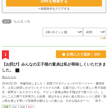
39
件を検索する
× 検索条件をクリアする
らぶえっち
タグ
39
件
1
お気に入り追加
253
【お詫び】みんなの王子様の童貞は私が美味しくいただきま
した。
兎山もなか
2018.02.25 本編完結しました！ 芸能プロダクションのマネージャー・藤枝依
子。人生に絶望しかけていたクリスマスの夜、公園で泣いていた美しい男子高校
生・荻野太一をスカウトする。 デビュー直後は鳴かず飛ばずで散々だった。し
かし二人三脚で七年努力した結果、彼は今をときめく超人気タレントに成長！飛
ぶ鳥を落とす勢いで芸能界を駆け上った彼には、大きな悩みが一つ。 「依子さ
んのせいで俺、いまだに童貞なんだけど……」 責任を取ることになったマネー
恋愛
完結
長編
R18