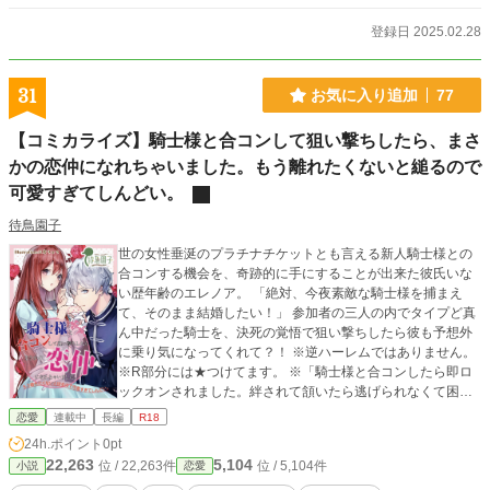
登録日 2025.02.28
31
お気に入り追加
77
【コミカライズ】騎士様と合コンして狙い撃ちしたら、まさ
かの恋仲になれちゃいました。もう離れたくないと縋るので
可愛すぎてしんどい。
待鳥園子
世の女性垂涎のプラチナチケットとも言える新人騎士様との
合コンする機会を、奇跡的に手にすることが出来た彼氏いな
い歴年齢のエレノア。 「絶対、今夜素敵な騎士様を捕まえ
て、そのまま結婚したい！」 参加者の三人の内でタイプど真
ん中だった騎士を、決死の覚悟で狙い撃ちしたら彼も予想外
に乗り気になってくれて？！ ※逆ハーレムではありません。
※R部分には★つけてます。 ※「騎士様と合コンしたら即ロ
ックオンされました。絆されて頷いたら逃げられなくて困り
ます！」と同世界観なので、今回のヒーローは前作のヒーロ
恋愛
連載中
長編
R18
ーの誰かの部下にあたります。(つまり出てきます) ※不測の
24h.ポイント
0pt
事態がない限り、完結まで毎日投稿です。
22,263
5,104
位 / 22,263件
位 / 5,104件
小説
恋愛