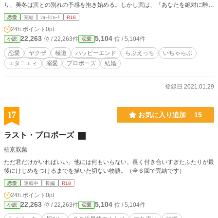
り、美冬は巽との別れの予感を抱き始める。しかし巽は、「あなたを絶対に離さ
ない」と宣言し、美冬にある「仕事」の依頼をもちかける。 ※この作品は、日
恋愛
完結
ｼｮｰﾄｼｮｰﾄ
R18
本初のハードボイルドラブコメディとして名高い（かもしれない）『私はあなた
24h.ポイント
0pt
を殺せない』（https://novel18.syosetu.com/n1913gp/）の続編です。 ※この続
22,263
5,104
位 / 22,263件
位 / 5,104件
小説
恋愛
編だけでも十分にお楽しみいただけますが、登場人物のあまりにもスイートでデ
リシャスなラブアフェアのせいで、脳内が甘ったるいサトウキビ畑状態になる可
恋愛
ヤクザ
極道
ハッピーエンド
らぶえっち
いちゃらぶ
能性があります。できれば、ほろ苦＆切なめの本編をお読みになり、続けてこち
エタニエィ
溺愛
プロポーズ
結婚
らをお読みいただければ、スイート＆ビターでファビュラスなフレーバーを味わ
えるかと思います。つまり、「本編も読んで。面白いから」ってことです。宣伝
です。 ※本編同様、今回も暴力＆残虐シーンがほんのちょっとだけあります。
登録日 2021.01.29
ガチのマジでほんとのちょっとです。本編よりも少ないです。しかも描写はあっ
さりです。それでも「そういう場面は1ミクロンも読みたくねーんだよ！」と思
われるのであれば、読むのをあきらめるしかないかもな……。いや、その場面だ
17
お気に入り追加
15
けは薄目で読めばいいかもしれないな……。 ※2021年2月開催の「アルファポ
リス恋愛小説大賞」に、本編ともどもエントリーしています。王道から外れに外
ラスト・プロポーズ
れた大気圏外の作品なので、受賞うんぬんよりも、多くの（私と同じ性癖をも
つ）人にお読みいただけるとうれしいです。
桔京双葉
ただ君だけがいればいい。他には何もいらない。長く付き合いすぎたふたりが最
後にけじめをつけるまでを描いた切ない物語。（全６回で完結です）
恋愛
連載中
長編
R18
24h.ポイント
0pt
22,263
5,104
位 / 22,263件
位 / 5,104件
小説
恋愛