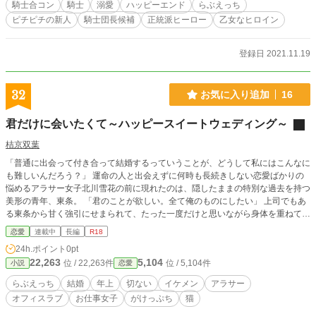
騎士合コン
騎士
溺愛
ハッピーエンド
らぶえっち
ピチピチの新人
騎士団長候補
正統派ヒーロー
乙女なヒロイン
登録日 2021.11.19
32
お気に入り追加
16
君だけに会いたくて～ハッピースイートウェディング～
桔京双葉
「普通に出会って付き合って結婚するっていうことが、どうして私にはこんなに
も難しいんだろう？」 運命の人と出会えずに何時も長続きしない恋愛ばかりの
悩めるアラサー女子北川雪花の前に現れたのは、隠したままの特別な過去を持つ
美形の青年、東条。 「君のことが欲しい。全て俺のものにしたい」 上司でもあ
る東条から甘く強引にせまられて、たった一度だけと思いながら身体を重ねてし
まうけれど、次第に彼に惹かれながらも雪花は素直になれなくて……。
恋愛
連載中
長編
R18
24h.ポイント
0pt
22,263
5,104
位 / 22,263件
位 / 5,104件
小説
恋愛
らぶえっち
結婚
年上
切ない
イケメン
アラサー
オフィスラブ
お仕事女子
がけっぷち
猫