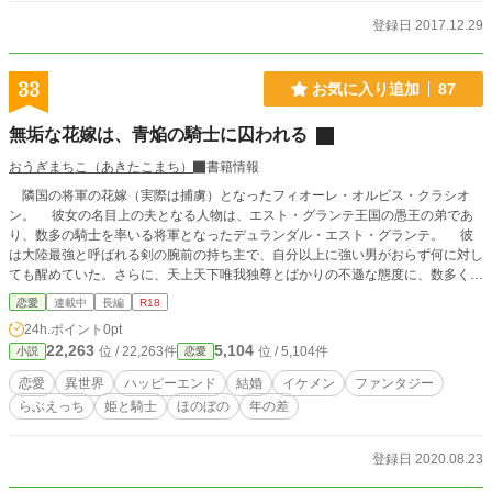
登録日 2017.12.29
33
お気に入り追加
87
無垢な花嫁は、青焔の騎士に囚われる
おうぎまちこ（あきたこまち）
書籍情報
隣国の将軍の花嫁（実際は捕虜）となったフィオーレ・オルビス・クラシオ
ン。 彼女の名目上の夫となる人物は、エスト・グランテ王国の愚王の弟であ
り、数多の騎士を率いる将軍となったデュランダル・エスト・グランテ。 彼
は大陸最強と呼ばれる剣の腕前の持ち主で、自分以上に強い男がおらず何に対し
ても醒めていた。さらに、天上天下唯我独尊とばかりの不遜な態度に、数多くの
女性との浮名を流すという問題の人物だった。 神に認められた夫婦になるた
恋愛
連載中
長編
R18
めに、皆の前で交わらなければならないという、最悪な婚礼の儀式から始まった
24h.ポイント
0pt
二人だったが、徐々に愛を育んでいく。 これは――政略結婚で得た純真無垢
22,263
5,104
位 / 22,263件
位 / 5,104件
小説
恋愛
な幼な妻フィオーレに、何事にも本気になれなかったデュランダルが本気の恋に
落ちてしまい、二人が相思相愛になるまでの物語。 ※R18に※。第1話は一応R
恋愛
異世界
ハッピーエンド
結婚
イケメン
ファンタジー
18。完全な処女喪失は少し先。大体全話※。 ※最初2～3話シリアス、中間はほ
らぶえっち
姫と騎士
ほのぼの
年の差
のぼの、最後はシリアスからのハッピーエンドになります。 ※ほのぼの部分は
ラブコメディちっくです。勘違いやすれ違いもあるので、たまにシリアス。 ※
相手役は遊び人設定ですが、性描写は主人公とだけです。 ※新婚旅行編の途
登録日 2020.08.23
中、第5章の途中（予定）に戦闘描写が少しだけあります。 ※短編の予定が、長