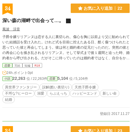
編になりました。 ※章ごと、各前中後編ごとに読んでも、性描写等は楽しめま
す（公開えっち、人に見られちゃう？、野外、素股、クンニ、フェラ等々）
34
お気に入り追加
22
深い森の湖畔で出会って…。
風波 涼音
子爵令嬢リリアンヌは恋する人に裏切られ、傷心を胸に以前より父に勧められて
いた結婚話を受け入れた。けれど式を目前に控えたある日、酷く傷つけられたと
思っていた彼と再会してしまう。彼は何と婚約者の従兄だったのだ。突然の彼と
の再会に心を掻き乱されるリリアンヌ。そして挙式まで後１週間と迫った時、婚
約者から呼び出される。だがそこに待っていたのは婚約者ではなく、自分をかつ
て裏切り、酷く傷つけた彼だった。「俺は、必ず戻って来るから、待っていて欲
恋愛
完結
短編
R18
しいと言った筈だ……」と詰め寄られ、更には「君の、俺への愛情は、たった半
24h.ポイント
0pt
年程度で信頼を失くし、潰える程度のものだったのか!?」と苦しげな表情で告げ
22,263
5,104
位 / 22,263件
位 / 5,104件
小説
恋愛
られて……。 ※思う所があり、見直し訂正し500文字程加筆しました。本編の筋
に大きな違いはありません。(12/17)
異世界ファンタジー
誤解(酷い裏切り)
天然子爵令嬢
不埒な?ヒーロー
溺愛
らぶえっち
ハッピーエンド
新しい命
結婚
登録日 2017.11.27
35
お気に入り追加
23