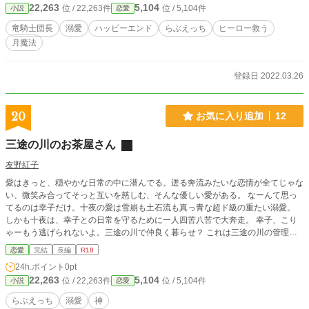
22,263
5,104
位 / 22,263件
位 / 5,104件
小説
恋愛
を困らせてしまう国と国との争いの火種になると知ったオデ
ットは……。 幼い頃から囚われの身のため世間知らずで何も
竜騎士団長
溺愛
ハッピーエンド
らぶえっち
ヒーロー救う
知らない女の子が、たまに厳しい事も言うけど誰より優しく
月魔法
て大人な竜騎士団長にめちゃくちゃに溺愛されて幸せになる
話。 ※R18要素は中盤と後半です。(★つけてます) ※ヒーロ
ーのキースは花娘のリカルドと雪乙女のゴトフリーの上司
登録日 2022.03.26
で、騎士合コンのレジナルドとライバル関係にあります。(三
作品全部に登場しております)
20
お気に入り追加
12
三途の川のお茶屋さん
友野紅子
愛はきっと、穏やかな日常の中に潜んでる。迸る奔流みたいな恋情が全てじゃな
い、微笑み合ってそっと互いを慈しむ、そんな優しい愛がある。 なーんて思っ
てるのは幸子だけ。十夜の愛は雪崩も土石流も真っ青な超ド級の重たい溺愛。
しかも十夜は、幸子との日常を守るために一人四苦八苦で大奔走。 幸子、こり
ゃーもう逃げられないよ。三途の川で仲良く暮らせ？ これは三途の川の管理者
十夜と、三途の川のほとりでお茶屋を営む幸子の恋と日常の物語。
恋愛
完結
長編
R18
24h.ポイント
0pt
22,263
5,104
位 / 22,263件
位 / 5,104件
小説
恋愛
らぶえっち
溺愛
神