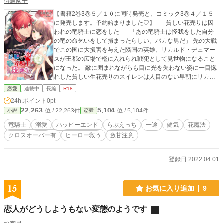
待鳥園子
【書籍2巻3巻５／１０に同時発売と、コミック3巻４／１５
に発売します。予約始まりました♡】 ──貧しい花売りは囚
われの竜騎士に恋をした── 「あの竜騎士は怪我をした自分
の竜の命乞いをして捕まったらしい。バカな男だ」 先の大戦
でこの国に大損害を与えた隣国の英雄、リカルド・デュマー
スが王都の広場で檻に入れられ戦犯として見世物になること
になった。 敵に囲まれながらも目に光を失わない姿に一目惚
れした貧しい生花売りのスイレンは人目のない早朝にリカル
ドに近づき、彼に幾度となく話しかけた。 懸命に話しかける
恋愛
連載中
長編
R18
スイレンに無言を貫くリカルドは、ある日一度だけスイレン
24h.ポイント
0pt
に名前を聞く。 リカルドを救いに隣国の竜騎士たちがやって
22,263
5,104
位 / 22,263件
位 / 5,104件
小説
恋愛
来て、彼も自らの竜に乗り飛び立ってしまう。その姿を見上
げながらせめてものお別れのしるしにと彼に向けて花魔法を
竜騎士
溺愛
ハッピーエンド
らぶえっち
一途
健気
花魔法
使い、たくさんの花を空に浮かべたスイレン。 彼を見送るス
クロスオーバー有
ヒーロー救う
激甘注意
イレンはいつの間にか竜に乗ったリカルドの腕の中だった。
「これからは一緒に暮らそう」 そう言ってくれたリカルド。
でも彼には美しい婚約者が居た。 それでもただひたむきにリ
登録日 2022.04.01
カルドを思い続けるスイレンに彼は独占欲を出して来て？！
ひとりぼっちだった女の子が英雄と呼ばれる竜騎士に溺愛さ
れて幸せになるお話。 ※リカルド視点ラストに少しだけです
15
お気に入り追加
9
が、本編より後の二人とワーウィックの様子があります。 ※
他サイトにも投稿しています。 ♡安芸緒先生による、コミカ
恋人がどうしようもない変態のようです
ライズが決定しております。 ♡全年齢化して追加エピソード
+加筆したものが書籍化されます。 ★続編あります。連載開