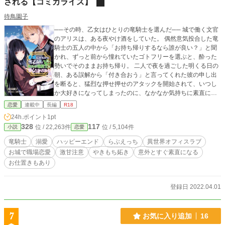
される【コミカライズ】
待鳥園子
──その時、乙女はひとりの竜騎士を選んだ── 城で働く文官
のアリスは、ある夜やけ酒をしていた。 偶然意気投合した竜
騎士の五人の中から「お持ち帰りするなら誰が良い？」と聞
かれ、ずっと前から憧れていたゴトフリーを選ぶと、酔った
勢いでそのままお持ち帰り。 二人で夜を過ごした明くる日の
朝、ある誤解から「付き合おう」と言ってくれた彼の申し出
を断ると、猛烈な押せ押せのアタックを開始されて、いつし
か大好きになってしまったのに、なかなか気持ちに素直にな
れない。 やっとそんな二人が良い感じになった時、ゴトフリ
恋愛
連載中
長編
R18
ーが魔物の毒で眠ったままになってしまったと聞いたアリス
24h.ポイント
1pt
は……。 素直じゃない泣き虫の女の子が可愛い顔して狙った
328
117
位 / 22,263件
位 / 5,104件
小説
恋愛
獲物は逃がさない竜騎士と付き合う一歩手前でもだもだして
いたら、いつの間にか外堀全部埋められてぐずぐずに溺愛さ
竜騎士
溺愛
ハッピーエンド
らぶえっち
異世界オフィスラブ
れて幸せになる話。 ※R18要素は当作者比多め。(★つけてま
お城で職場恋愛
激甘注意
やきもち妬き
意外とすぐ素直になる
す) ※ 「ひとりぼっちの花娘は檻の中の竜騎士に恋願う」と
お仕置きもあり
同じ世界観ですが、ストーリーは全く被りません。別物で
す。前作を読まなくても大丈夫です。 ※他サイトにも投稿し
ています。 ※結婚式準備編、準備中。
登録日 2022.04.01
7
お気に入り追加
16