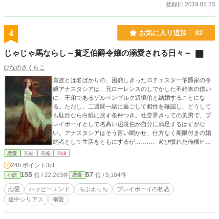
登録日 2019.02.23
4
お気に入り追加
82
じゃじゃ馬ならし～貧乏伯爵令嬢の溺愛される日々～
ひなのさくらこ
貴族とは名ばかりの、困窮しきったロチェスター伯爵家の令
嬢アナスタシアは、兄ローレンスのしでかした不始末の償い
に、王弟であるゲルベンブルク辺境伯と結婚することにな
る。ただし、二週間一緒に過ごして相性を確認し、どうして
も駄目なら白紙に戻す条件つき。社交界きっての美男で、プ
レイボーイとして名高い辺境伯が自分に満足するはずがな
い。アナスタシアはそう言い聞かせ、仕方なく期限付きの婚
約者として生活をともにするが………。遊び慣れた俺様ヒー
ローが生まれて初めて本気の恋をして、ヒロインを振り向か
恋愛
完結
長編
R18
せようとジタバタするお話です。R18の時※をつけます。ア
24h.ポイント
3pt
ルファポリスにも投稿しています。
155
57
位 / 22,263件
位 / 5,104件
小説
恋愛
恋愛
ハッピーエンド
らぶえっち
プレイボーイの初恋
途中シリアス
溺愛