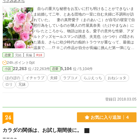
うさみあきら
自らの重大な秘密をお互いに打ち明けることができないま
ま結婚して二年、とある団地の一室に住む夫婦に不調和が訪
れていた。 妻の真野愛子（まのあいこ）が自宅の寝室で自
慰行為をしているのが隣人の竹屋真奈美（たけやまなみ）に
バレたところから、物語は始まる。愛子の意外な性癖、アダ
ルトグッズセールスマンの誘惑、夫克也（かつや）の隠され
た過去、さらに幼少時代の痴的トラウマが重なって、最後は
温泉で……!? ※この作品が自分が長編に挑んだ第一弾になり
ます。応募用原稿用紙フォーマットを修正し、さらに改稿を
恋愛
完結
長編
R18
しています。 ※えちぃシーンがある部分については☆マーク
24h.ポイント
0pt
をつけることにしました。 ※ムーンライトノベルズ掲載作品
22,263
5,104
位 / 22,263件
位 / 5,104件
小説
恋愛
です。 （2018/03/08）
ほのぼの
イチャラブ
夫婦
ラブコメ
らぶえっち
おねショタ
ロリ
兄妹
登録日 2018.03.05
24
お気に入り追加
4
カラダの関係は、お試し期間後に。