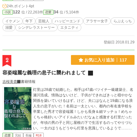
ジャーのお話。
24h.ポイント
4pt
122
34
位 / 22,263件
位 / 5,104件
小説
恋愛
イケメン
年下
芸能人
ハッピーエンド
アラサー女子
らぶえっち
溺愛
シンデレラストーリー
エタニティ
登録日 2018.01.29
2
お気に入り追加
117
容姿端麗な義理の息子に襲われまして
吉桜美貴
書籍情報
灯里は28歳で結婚した。相手は47歳バツイチ一級建築士、名
瀬川浩成。情熱はないけど、子供ができればきっと穏やかな
関係を築いていけるはず。けど、夫にはなんと19歳になる浪
人生の息子がいた！名前は一太といい、都内の有名進学校を
卒業した秀才で容姿端麗！しかも長身＆細マッチョ！めちゃ
くちゃ格好いいアイドルみたいだなぁと感激する灯里だった
が、年頃の男の子と同じ屋根の下で生活するのってやりづら
い。一太のほうもどうやら灯里を意識しているようで……。
やがて一太は成人し、とある事件が名瀬川家に襲いかかる。
恋愛
完結
長編
R18