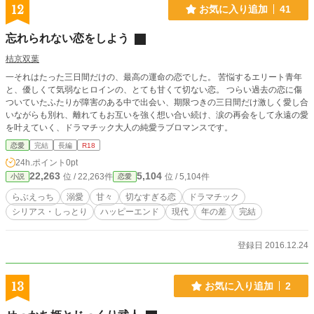
12
お気に入り追加
41
忘れられない恋をしよう
桔京双葉
一それはたった三日間だけの、最高の運命の恋でした。 苦悩するエリート青年
と、優しくて気弱なヒロインの、とても甘くて切ない恋。 つらい過去の恋に傷
ついていたふたりが障害のある中で出会い、期限つきの三日間だけ激しく愛し合
いながらも別れ、離れてもお互いを強く想い合い続け、涙の再会をして永遠の愛
を叶えていく、ドラマチック大人の純愛ラブロマンスです。
恋愛
完結
長編
R18
24h.ポイント
0pt
22,263
5,104
位 / 22,263件
位 / 5,104件
小説
恋愛
らぶえっち
溺愛
甘々
切なすぎる恋
ドラマチック
シリアス・しっとり
ハッピーエンド
現代
年の差
完結
登録日 2016.12.24
13
お気に入り追加
2