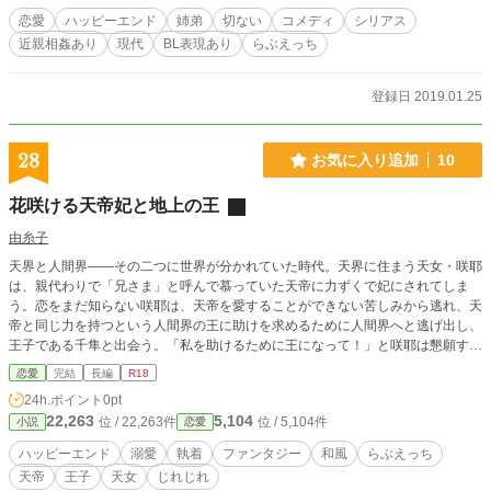
恋愛
ハッピーエンド
姉弟
切ない
コメディ
シリアス
近親相姦あり
現代
BL表現あり
らぶえっち
登録日 2019.01.25
28
お気に入り追加
10
花咲ける天帝妃と地上の王
由糸子
天界と人間界――その二つに世界が分かれていた時代。天界に住まう天女・咲耶
は、親代わりで「兄さま」と呼んで慕っていた天帝に力ずくで妃にされてしま
う。恋をまだ知らない咲耶は、天帝を愛することができない苦しみから逃れ、天
帝と同じ力を持つという人間界の王に助けを求めるために人間界へと逃げ出し、
王子である千隼と出会う。「私を助けるために王になって！」と咲耶は懇願する
ものの、千隼は拒否。そのうえ、千隼は咲耶を愛人扱いしようとする。しかし、
恋愛
完結
長編
R18
咲耶が関係を持つことを断固拒否すると、千隼に「抱き枕代わり」として毎夜の
24h.ポイント
0pt
ように抱きしめられ、唇で愛撫を繰り返されてしまう。そんな中で互いの過去や
22,263
5,104
位 / 22,263件
位 / 5,104件
小説
恋愛
事情を知り、思いを通わせるようになる二人だったが、咲耶を探す天帝が迫って
きていて……。 ※ラブコメ風味の「なんちゃって和風ファンタジー」です。 ※
ハッピーエンド
溺愛
執着
ファンタジー
和風
らぶえっち
性描写がある話には☆、無理強いの性描写がある話には★をつけています。
天帝
王子
天女
じれじれ