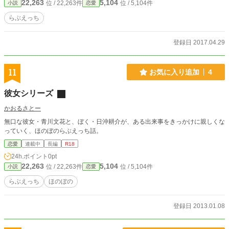
22,263
5,104
位 / 22,263件
位 / 5,104件
小説
恋愛
らぶえっち
登録日 2017.04.29
11
お気に入り追加
4
彼女シリーズ
かおるさとー
無口な彼女・青川文花と、ぼく・日沖耕介が、ある出来事をきっかけに親しくな
っていく、ほのぼのらぶえっち話。
恋愛
連載中
長編
R18
24h.ポイント
0pt
22,263
5,104
位 / 22,263件
位 / 5,104件
小説
恋愛
らぶえっち
ほのぼの
登録日 2013.01.08