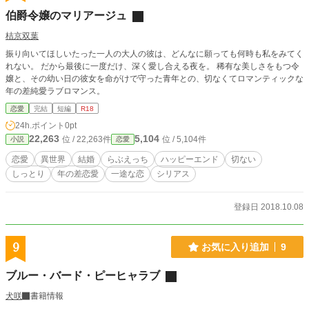
でしか解くことが出来ないらしい。そして、呪いを解く条件
伯爵令嬢のマリアージュ
として「婚姻して添い遂げる誓いをすること」を提示され
た。 「俺を捨てたこと、絶対に後悔させてやる」 「俺はヴェ
桔京双葉
ルディアナ以外の女なんて、みんな同じに見えるのに」 リベ
振り向いてほしいたった一人の大人の彼は、どんなに願っても何時も私をみてく
ラトーレの側にいれば、呪いの効力は弱まる。そのため、カ
れない。 だから最後に一度だけ、深く愛し合える夜を。 稀有な美しさをもつ令
ザーレ侯爵家で侍女として働くことになったのだけれど……
嬢と、その幼い日の彼女を命がけで守った青年との、切なくてロマンティックな
この年下男子、滅茶苦茶執着心が強くないですか！？ 挙句
年の差純愛ラブロマンス。
の果てに、淫らなスキンシップを仕掛けてきて……。 ※掲載
先→ムーンライトノベルズ、エブリスタ、アルファポリス
恋愛
完結
短編
R18
【外部投稿】
24h.ポイント
0pt
22,263
5,104
位 / 22,263件
位 / 5,104件
小説
恋愛
恋愛
異世界
結婚
らぶえっち
ハッピーエンド
切ない
しっとり
年の差恋愛
一途な恋
シリアス
登録日 2018.10.08
9
お気に入り追加
9
ブルー・バード・ピーヒャラブ
犬咲
書籍情報