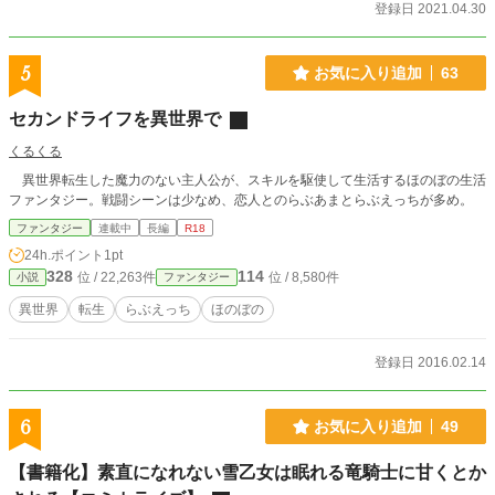
登録日 2021.04.30
5
お気に入り追加
63
セカンドライフを異世界で
くるくる
異世界転生した魔力のない主人公が、スキルを駆使して生活するほのぼの生活
ファンタジー。戦闘シーンは少なめ、恋人とのらぶあまとらぶえっちが多め。
ファンタジー
連載中
長編
R18
24h.ポイント
1pt
328
114
位 / 22,263件
位 / 8,580件
小説
ファンタジー
異世界
転生
らぶえっち
ほのぼの
登録日 2016.02.14
6
お気に入り追加
49
【書籍化】素直になれない雪乙女は眠れる竜騎士に甘くとか