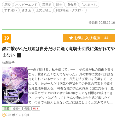
恋愛
ハッピーエンド
異世界
騎士
身分差
らぶえっち
すれ違い
ざまぁ
王女と騎士
姉妹格差（クズ妹）
登録日 2025.12.16
19
お気に入り追加
44
鎖に繋がれた月姫は自分だけに跪く竜騎士団長に焦がれてや
まない
待鳥園子
──必ず助ける。私を信じて。── 「その愛が私の自由を奪う
なら、愛されたくなんてなかった」 月の女神に愛され加護を
与えられているオデットは、月光を浴び魔力を充填すること
により、ただ一人だけ病気や怪我全ての身体の異常を治癒す
る月魔法を使える。 稀有な能力のため両親に国に売られ、魔
法大国ガヴェアの権力者に幼い頃から力を利用され続けてき
た。 オデットはどうしてもそんな身の上から逃げ出したく
て、今までも数え切れないほどに脱走しようと試みてきた。
そして、懲りずにまた逃げ出した時、捕縛するための鉄巨人
恋愛
連載中
長編
R18
に追い掛けられていたオデットを助けてくれたのは銀髪の竜
24h.ポイント
0pt
騎士団長キース。 けれど、他でもない自分の存在が、キース