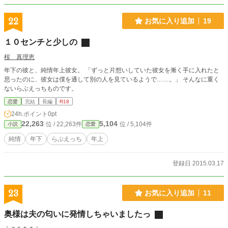
22
お気に入り追加
19
１０センチと少しの
桜 真理恵
年下の彼と、純情年上彼女。 「ずっと片想いしていた彼女を漸く手に入れたと
思ったのに、彼女は僕を通して別の人を見ているようで……。」 そんなに重く
ないらぶえっちものです。
恋愛
完結
長編
R18
24h.ポイント
0pt
22,263
5,104
位 / 22,263件
位 / 5,104件
小説
恋愛
純情
年下
らぶえっち
年上
登録日 2015.03.17
23
お気に入り追加
11
奥様は夫の匂いに発情しちゃいましたっ