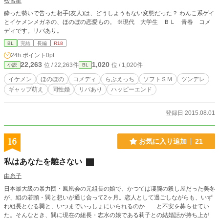
松宮星
始まで少々お待ちください。
酔った勢いで告った相手(友人)は、どうしようもない変態だった？ わんこ系ゲイ
とイケメンメガネの、ほのぼの恋愛もの。 ※現代 大学生 ＢＬ 青春 コメ
ディです。リバあり。
BL
完結
長編
R18
24h.ポイント
0pt
22,263
1,020
位 / 22,263件
位 / 1,020件
小説
BL
イケメン
ほのぼの
コメディ
らぶえっち
ソフトＳＭ
ツンデレ
ギャップ萌え
同性婚
リバあり
ハッピーエンド
登録日 2015.08.01
16
お気に入り追加
21
私はあなたを離さない
由糸子
日本最大級の暴力団・鳳凰会の元組長の娘で、かつては凄腕の殺し屋だった美冬
が、組の若頭・巽と想いが通じ合って2ヶ月。恋人として過ごしながらも、いず
れ組長となる巽と、いつまでいっしょにいられるのか……と不安を募らせてい
た。そんなとき、巽に現在の組長・志水の娘である莉子との結婚話が持ち上が