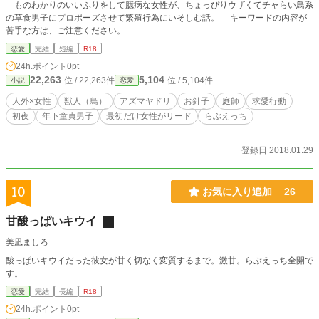
ものわかりのいいふりをして臆病な女性が、ちょっぴりウザくてチャらい鳥系
の草食男子にプロポーズさせて繁殖行為にいそしむ話。 キーワードの内容が
苦手な方は、ご注意ください。
恋愛
完結
短編
R18
24h.ポイント
0pt
22,263
5,104
位 / 22,263件
位 / 5,104件
小説
恋愛
人外×女性
獣人（鳥）
アズマヤドリ
お針子
庭師
求愛行動
初夜
年下童貞男子
最初だけ女性がリード
らぶえっち
登録日 2018.01.29
10
お気に入り追加
26
甘酸っぱいキウイ
美凪ましろ
酸っぱいキウイだった彼女が甘く切なく変質するまで。激甘。らぶえっち全開で
す。
恋愛
完結
長編
R18
24h.ポイント
0pt