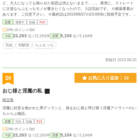
ど、大人になっても拗らせた初恋は消えないままで……。 唐突に、ストレート
に王道ならぶえっちモノが書きたくなったので。３話完結です。 ※媚薬要素が
あります、ご注意下さい。 ※最終話は2015/08/27の23:00頃に投稿予定です。完
結してからお読みになりたい方は、27日夜までお待ちください。
恋愛
連載中
短編
R18
24h.ポイント
0pt
22,263
5,104
位 / 22,263件
位 / 5,104件
小説
恋愛
完結
幼馴染
らぶえっち
登録日 2015.08.20
26
お気に入り追加
10
おじ様と淫魔の私
桜文鳥
淫魔に好意を抱かれた男ディランと、彼をおじ様と呼び慕う淫魔アイヴィーのい
ちゃらぶ物語。
恋愛
完結
短編
R18
24h.ポイント
0pt
22,263
5,104
位 / 22,263件
位 / 5,104件
小説
恋愛