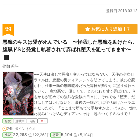
登録日 2018.03.13
29
お気に入り追加
7
悪魔のキスは愛が死んでいる 〜怪我した悪魔を助けたら、
腹黒ドSと発覚し執着されて弄ばれ堕天を狙ってきます〜
夢伽 莉斗
──天使は決して悪魔と交わってはならない。 天使の少女セ
ラエルは、悪魔の男ディアンシャを助けてしまう。彼に心惹
かれ、仕事一筋の無味乾燥だった毎日が鮮やかに塗り替わっ
ていく。 意地悪で、優しくて、じわじわと甘く弄ばれて。何
もかもが初めての強烈な愛欲の日々に、それでも「堕天」だ
けはしてはいけないと、最後の一線だけは守り続けたセラエ
ルだったが。 「ここまで堕ちてて手放すかよ。ばぁか」 惚れ
た弱みにつけ込むディアンシャは、超のつくドＳぶりで！？
最後の別れの日、陥落寸前のセラエルは── これは悪魔×天
恋愛
連載中
長編
R18
使の歪愛物語。 ▶倫理観はログアウトしました。 飴と鞭の温
24h.ポイント
0pt
度差が砂糖菓子とドブ川くらいあり、ガチ悪役との夢小説等
22,263
5,104
位 / 22,263件
位 / 5,104件
小説
恋愛
が好きな方にオススメ。 １章→じれじれで距離を詰める甘イ