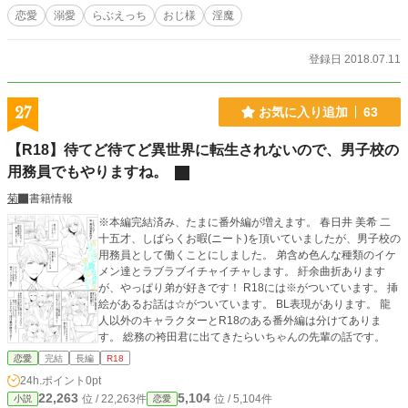
恋愛
溺愛
らぶえっち
おじ様
淫魔
登録日 2018.07.11
27
お気に入り追加
63
【R18】待てど待てど異世界に転生されないので、男子校の
用務員でもやりますね。
菊
書籍情報
※本編完結済み、たまに番外編が増えます。 春日井 美希 二
十五才、しばらくお暇(ニート)を頂いていましたが、男子校の
用務員として働くことにしました。 弟含め色んな種類のイケ
メン達とラブラブイチャイチャします。 紆余曲折あります
が、やっぱり弟が好きです！ R18には※がついています。 挿
絵があるお話は☆がついています。 BL表現があります。 龍
人以外のキャラクターとR18のある番外編は分けてありま
す。 総務の袴田君に出てきたらいちゃんの先輩の話です。
恋愛
完結
長編
R18
24h.ポイント
0pt
22,263
5,104
位 / 22,263件
位 / 5,104件
小説
恋愛