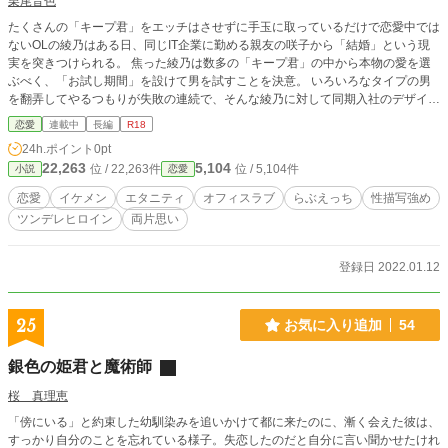
栗尾音色
たくさんの「キープ君」をエッチはさせずに手玉に取っているだけで恋愛中では
ないOLの綾乃はある日、同じIT企業に勤める親友の咲子から「結婚」という現
実を突きつけられる。 焦った綾乃は数多の「キープ君」の中から本物の愛を選
ぶべく、「お試し期間」を設けて男を試すことを決意。 いろいろなタイプの男
を翻弄してやるつもりが失敗の連続で、そんな綾乃に対して同期入社のデザイナ
ーで同い年の超イケメン性悪男・桐矢葵はいつも嫌味ばっかりで…？ ※ムーン
恋愛
連載中
長編
R18
ライトノベルズ様、カクヨム様でも公開中！ ※R-18指定 性描写が含まれる話数
24h.ポイント
0pt
には、「※♡」をつけています。 主人公の恋人は、誰もが目を奪われるような
22,263
5,104
位 / 22,263件
位 / 5,104件
小説
恋愛
イケメン。 意地悪だが口がうまく、主人公以外の女性に対してはまったく嫌味
のない爽やかさを売りにしている超モテ男。 ＨではドSまではいかないS寄りで
恋愛
イケメン
エタニティ
オフィスラブ
らぶえっち
性描写強め
すが、たまに攻められると受けに徹して喘ぎます。…が、最終的にはやはり倍返
ツンデレヒロイン
両片思い
しという展開がオチ。 テクニシャンで言葉責めを多用して女を翻弄するタイ
プ。 苦痛系や、暴力的な描写は一切ありません。 あくまで『甘い攻め』だと思
って、暖かい目で見てもらえるとありがたいです。 ※比喩的な文章はあまり使
登録日 2022.01.12
いません。 よって、あからさまな性器の名称なども描写していますので、そう
いったものが苦手な方は閲覧をお控え下さい。
25
お気に入り追加
54
銀色の姫君と魔術師
桜 真理恵
「傍にいる」と約束した幼馴染みを追いかけて都に来たのに、漸く会えた彼は、
すっかり自分のことを忘れている様子。失恋したのだと自分に言い聞かせたけれ