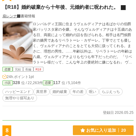
【R18】婚約破棄から十年後、元婚約者に呪われた。
扇レンナ
書籍情報
ロンバルディ王国に住まうヴェルディアナは名ばかりの伯爵
家バッリスタ家の令嬢。 そんなヴェルディアナは十五歳のあ
る日、両親によって婚約の話を告げられる。相手は名門侯爵
家の嫡男であるリベラトーレ・カザーレ。丁寧でとても優し
く、ヴェルディアナのことをとても大切に扱ってくれる。ま
さに、理想の男性。……年齢以外は。 リベラトーレの年齢は
八歳。ヴェルディアナよりも七つも年下だったのだ。 「リベ
ラトーレ様だって、こんな年上の妻絶対に嫌になるわ」 ヴェ
ルディアナはそう考え、リベラトーレに対し「貴方は年下す
恋愛
完結
長編
R18
ぎるから婚約を解消したい」と告げる。さらに、それから数
24h.ポイント
1pt
日後バッリスタ家は没落してしまい、発表前だったヴェルデ
328
117
位 / 22,263件
位 / 5,104件
小説
恋愛
ィアナとリベラトーレの婚約はなかったことになった。 それ
から十年後。平凡な街娘として暮らしていたヴェルディアナ
ハッピーエンド
異世界
婚約破棄
年の差
呪い
らぶえっち
は、ある日突然呪われてしまう。しかも、呪いの効力は「異
無理やり描写あり
性に触れられると激痛が走る」という厄介なもの。一体だれ
が呪ったのかは知らないが、このままだと婚姻することが出
来ない……！ そう思い危機感を抱いたヴェルディアナの前
登録日 2026.05.25
に現れたのは、十八歳の美丈夫に成長したリベラトーレ。彼
は王国をも認める優秀な魔法使いの一人になっており、ヴェ
ルディアナに対し一つの真実を告げた。 「その呪い、俺がか
8
お気に入り追加
20
けました」 と。挙句の果てにこの呪いはリベラトーレの意思