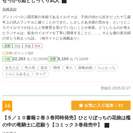
せっかち姫とじっくり武人
矢崎未紗
グントバハロン国宗家の末姫であるイルヴァは、子供の頃から好きだった十三歳
年上の武人ランナルに嫁ぐことができた。しかしさあ夫婦の営みを、というとこ
ろでイルヴァがほとんと性教育を受けていないことが発覚。どうしたものか考え
たランナルは、処女のイルヴァを丁寧に開発することに……。そんな歳の差夫婦
の甘とろ初えっち話。（他サイトにも掲載あり）
恋愛
完結
長編
R18
24h.ポイント
0pt
22,263
5,104
位 / 22,263件
位 / 5,104件
小説
恋愛
女主人公
年の差
処女
開発
軍人
政略結婚
らぶえっち
くんにもあるよ
ギャグ
登録日 2025.02.27
14
お気に入り追加
67
【５／１０書籍２巻３巻同時発売】ひとりぼっちの花娘は檻
の中の竜騎士に恋願う【コミック３巻発売中】