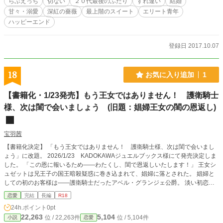
らぶえっち
切ない
２０代最後のふたり
すれ違い
結婚
甘々・溺愛
深紅の薔薇
最上階のスイート
エリート青年
ハッピーエンド
登録日 2017.10.07
18
お気に入り追加
1
【書籍化・1/23発売】もう王女ではありません！ 護衛騎士
様、次は閨で会いましょう (旧題：娼婦王女の閨の恩返し)
宝羽茜
【書籍化決定】 「もう王女ではありません！ 護衛騎士様、次は閨で会いまし
ょう」に改題。 2026/1/23 KADOKAWAジュエルブックス様にて発売決定しま
した。 「この恩に報いるため――わたくし、閨で恩返しいたします！」 王女シ
ュゼットは兄王子の国王暗殺疑惑に巻き込まれて、娼婦に落とされた。 娼婦と
しての初のお客様は――護衛騎士だったアベル・グランジェ公爵。 淡い初恋の
相手にはじめてを捧げて新たな人生の幕開けのはずが、シュゼットは大失態を犯
恋愛
完結
長編
R18
してしまう。 それでも買い上げて公爵邸に置くというアベルに感謝を込めて、
24h.ポイント
0pt
閨で恩返しを……させてもらえない!? 抱かれなければいけない娼婦王女と抱く
22,263
5,104
位 / 22,263件
位 / 5,104件
小説
恋愛
わけにはいかない一途な騎士公爵の、すれ違い初恋ラブ。