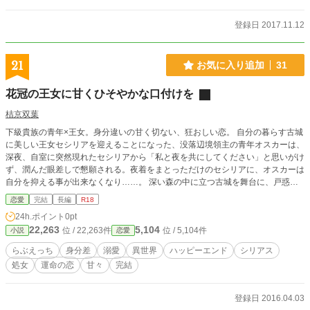
登録日 2017.11.12
21
お気に入り追加
31
花冠の王女に甘くひそやかな口付けを
桔京双葉
下級貴族の青年×王女。身分違いの甘く切ない、狂おしい恋。 自分の暮らす古城
に美しい王女セシリアを迎えることになった、没落辺境領主の青年オスカーは、
深夜、自室に突然現れたセシリアから「私と夜を共にしてください」と思いがけ
ず、潤んだ眼差しで懇願される。夜着をまとっただけのセシリアに、オスカーは
自分を抑える事が出来なくなり……。 深い森の中に立つ古城を舞台に、戸惑い
ながらも自分の立場を省みず、セシリアに強く惹かれていく領主の青年の、とろ
恋愛
完結
長編
R18
けそうなほど甘いロマンチックな純愛物語です。
24h.ポイント
0pt
22,263
5,104
位 / 22,263件
位 / 5,104件
小説
恋愛
らぶえっち
身分差
溺愛
異世界
ハッピーエンド
シリアス
処女
運命の恋
甘々
完結
登録日 2016.04.03