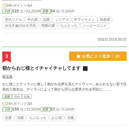
結果、一太と灯里は二人きりで暮らすことに。流されヒロイ
24h.ポイント
4pt
ンと年下イケメンの背徳感溢れまくり禁断ロマンス。
122
34
位 / 22,263件
位 / 5,104件
小説
恋愛
現代リアル
年の差
恋愛
シリアス
年下イケメン
執着愛
ゆる不倫のゆる浮気
禁断の愛
らぶえっち
ハッピーエンド
登録日 2018.06.02
3
お気に入り追加
19
朝からおじ様とイチャイチャしてます
桜文鳥
おじ様ことディランに激しく抱かれる夢を見たアイヴィー。あられもない姿で目
覚めた彼女は、ディランによって朝から淫らな要求される羽目に……。
恋愛
完結
短編
24h.ポイント
3pt
155
57
位 / 22,263件
位 / 5,104件
小説
恋愛
恋愛
溺愛
らぶえっち
おじ様
淫魔