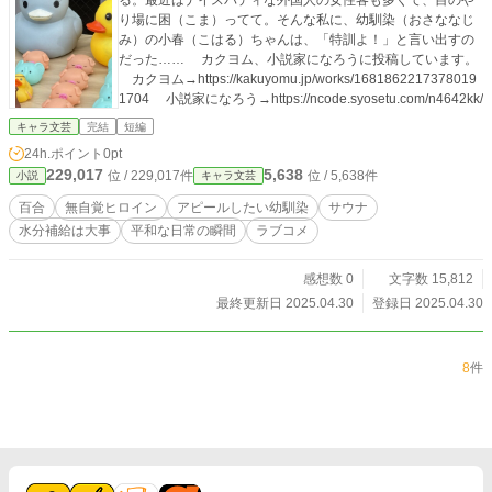
る。最近はナイスバディな外国人の女性客も多くて、目のや
り場に困（こま）ってて。そんな私に、幼馴染（おさななじ
み）の小春（こはる）ちゃんは、「特訓よ！」と言い出すの
だった…… カクヨム、小説家になろうに投稿しています。
カクヨム→https://kakuyomu.jp/works/1681862217378019
1704 小説家になろう→https://ncode.syosetu.com/n4642kk/
キャラ文芸
完結
短編
24h.ポイント
0pt
229,017
5,638
位 / 229,017件
位 / 5,638件
小説
キャラ文芸
百合
無自覚ヒロイン
アピールしたい幼馴染
サウナ
水分補給は大事
平和な日常の瞬間
ラブコメ
感想数 0
文字数 15,812
最終更新日 2025.04.30
登録日 2025.04.30
8
件