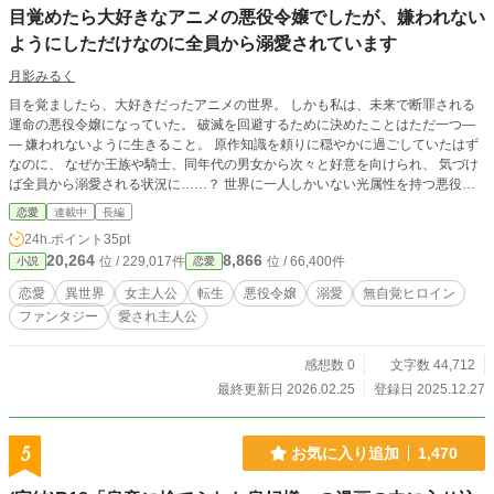
目覚めたら大好きなアニメの悪役令嬢でしたが、嫌われない
ようにしただけなのに全員から溺愛されています
月影みるく
目を覚ましたら、大好きだったアニメの世界。 しかも私は、未来で断罪される
運命の悪役令嬢になっていた。 破滅を回避するために決めたことはただ一つ―
― 嫌われないように生きること。 原作知識を頼りに穏やかに過ごしていたはず
なのに、 なぜか王族や騎士、同年代の男女から次々と好意を向けられ、 気づけ
ば全員から溺愛される状況に……？ 世界に一人しかいない光属性を持つ悪役令
嬢が、 無自覚のまま運命と恋を変えていく、 溺愛必至の異世界転生ラブファン
恋愛
連載中
長編
タジー。
24h.ポイント
35pt
20,264
8,866
位 / 229,017件
位 / 66,400件
小説
恋愛
恋愛
異世界
女主人公
転生
悪役令嬢
溺愛
無自覚ヒロイン
ファンタジー
愛され主人公
感想数 0
文字数 44,712
最終更新日 2026.02.25
登録日 2025.12.27
5
お気に入り追加
1,470