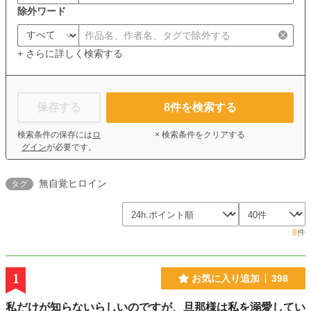
除外ワード
+ さらに詳しく検索する
保存する
8
件を検索する
検索条件の保存には
ロ
× 検索条件をクリアする
グイン
が必要です。
無自覚ヒロイン
タグ
8
件
1
お気に入り追加
398
私だけが知らないらしいのですが、旦那様は私を溺愛してい