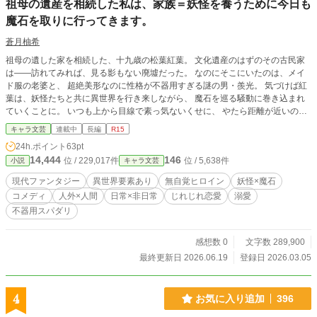
祖母の遺産を相続した私は、家族＝妖怪を養うために今日も
魔石を取りに行ってきます。
蒼月柚希
祖母の遺した家を相続した、十九歳の松葉紅葉。 文化遺産のはずのその古民家
は――訪れてみれば、見る影もない廃墟だった。 なのにそこにいたのは、メイ
ド服の老婆と、 超絶美形なのに性格が不器用すぎる謎の男・羨光。 気づけば紅
葉は、妖怪たちと共に異世界を行き来しながら、 魔石を巡る騒動に巻き込まれ
ていくことに。 いつも上から目線で素っ気ないくせに、 やたら距離が近いのは
何で？ 無自覚ヒロイン×不器用スパダリのじれったい関係と、 個性豊かな妖怪
キャラ文芸
連載中
長編
R15
たちが織りなす―― 妖怪×異世界×じれ恋コメディファンタジー。
24h.ポイント
63pt
14,444
146
位 / 229,017件
位 / 5,638件
小説
キャラ文芸
現代ファンタジー
異世界要素あり
無自覚ヒロイン
妖怪×魔石
コメディ
人外×人間
日常×非日常
じれじれ恋愛
溺愛
不器用スパダリ
感想数 0
文字数 289,900
最終更新日 2026.06.19
登録日 2026.03.05
4
お気に入り追加
396