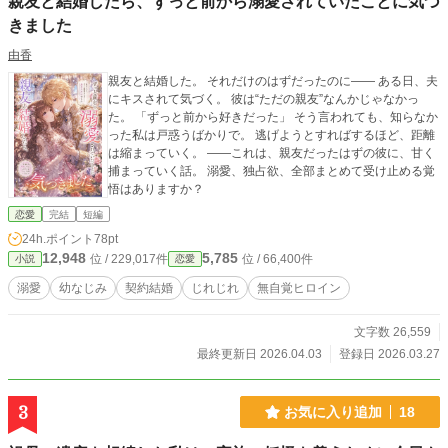
親友と結婚したら、ずっと前から溺愛されていたことに気づ
きました
由香
親友と結婚した。 それだけのはずだったのに―― ある日、夫
にキスされて気づく。 彼は“ただの親友”なんかじゃなかっ
た。 「ずっと前から好きだった」 そう言われても、知らなか
った私は戸惑うばかりで。 逃げようとすればするほど、距離
は縮まっていく。 ――これは、親友だったはずの彼に、甘く
捕まっていく話。 溺愛、独占欲、全部まとめて受け止める覚
悟はありますか？
恋愛
完結
短編
24h.ポイント
78pt
12,948
5,785
位 / 229,017件
位 / 66,400件
小説
恋愛
溺愛
幼なじみ
契約結婚
じれじれ
無自覚ヒロイン
文字数 26,559
最終更新日 2026.04.03
登録日 2026.03.27
3
お気に入り追加
18