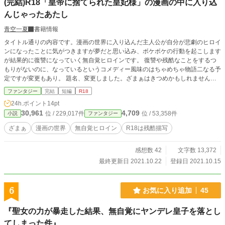
(完結)R18「皇帝に捨てられた皇妃様」の漫画の中に入り込
んじゃったあたし
青空一夏
書籍情報
タイトル通りの内容です。漫画の世界に入り込んだ主人公が自分が悲劇のヒロイ
ンになったことに気がつきますが夢だと思い込み、ボケボケの行動を起こします
が結果的に復讐になっていく無自覚ヒロインです。 復讐や残酷なことをするつ
もりがないのに、なっているというコメディー風味のはちゃめちゃ物語二なる予
定ですが変更もあり。 題名、変更しました。ざまぁはきつめかもしれません。
因果応報。
ファンタジー
完結
短編
R18
24h.ポイント
14pt
30,961
4,709
位 / 229,017件
位 / 53,358件
小説
ファンタジー
ざまぁ
漫画の世界
無自覚ヒロイン
R18は残酷描写
感想数 42
文字数 13,372
最終更新日 2021.10.22
登録日 2021.10.15
6
お気に入り追加
45
『聖女の力が暴走した結果、無自覚にヤンデレ皇子を落とし
てしまった件』