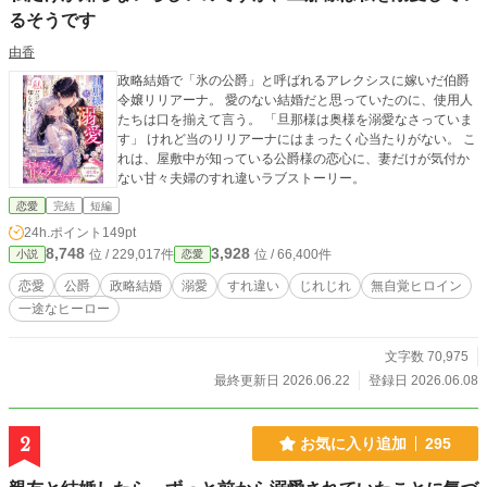
るそうです
由香
政略結婚で「氷の公爵」と呼ばれるアレクシスに嫁いだ伯爵
令嬢リリアーナ。 愛のない結婚だと思っていたのに、使用人
たちは口を揃えて言う。 「旦那様は奥様を溺愛なさっていま
す」 けれど当のリリアーナにはまったく心当たりがない。 こ
れは、屋敷中が知っている公爵様の恋心に、妻だけが気付か
ない甘々夫婦のすれ違いラブストーリー。
恋愛
完結
短編
24h.ポイント
149pt
8,748
3,928
位 / 229,017件
位 / 66,400件
小説
恋愛
恋愛
公爵
政略結婚
溺愛
すれ違い
じれじれ
無自覚ヒロイン
一途なヒーロー
文字数 70,975
最終更新日 2026.06.22
登録日 2026.06.08
2
お気に入り追加
295