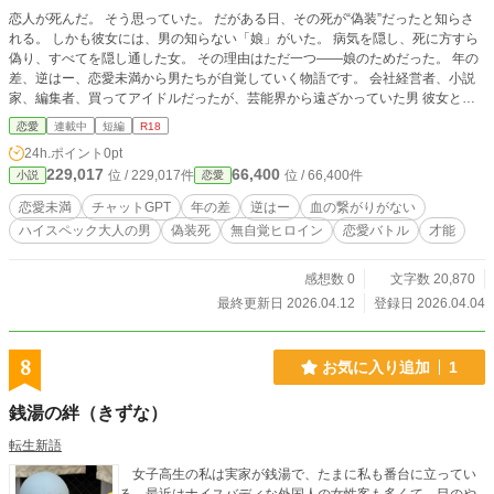
恋人が死んだ。 そう思っていた。 だがある日、その死が“偽装”だったと知らさ
れる。 しかも彼女には、男の知らない「娘」がいた。 病気を隠し、死に方すら
偽り、すべてを隠し通した女。 その理由はただ一つ――娘のためだった。 年の
差、逆はー、恋愛未満から男たちが自覚していく物語です。 会社経営者、小説
家、編集者、買ってアイドルだったが、芸能界から遠ざかっていた男 彼女と出
会い、関わることで男たちは少しずつ変わっていく。
恋愛
連載中
短編
R18
24h.ポイント
0pt
229,017
66,400
位 / 229,017件
位 / 66,400件
小説
恋愛
恋愛未満
チャットGPT
年の差
逆はー
血の繋がりがない
ハイスペック大人の男
偽装死
無自覚ヒロイン
恋愛バトル
才能
感想数 0
文字数 20,870
最終更新日 2026.04.12
登録日 2026.04.04
8
お気に入り追加
1
銭湯の絆（きずな）
転生新語
女子高生の私は実家が銭湯で、たまに私も番台に立ってい