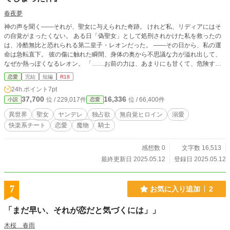
春夜夢
神の声を聞く――それが、聖女に与えられた奇跡。 けれど私、リディアにはそ
の自覚がまったくない。 ある日「偽聖女」として処刑されかけた私を救ったの
は、冷酷無比と恐れられる第二皇子・レオンだった。 ――その日から、私の運
命は急転直下。 彼の傷に触れた瞬間、身体の奥から不思議な力が溢れ出して、
なぜか熱っぽくなるレオン。 「……お前の力は、あまりにも甘くて、危険すぎ
る」 そんなこと言われても、私はただ癒しただけなのに――？ 無自覚な聖女×
恋愛
完結
短編
R18
独占欲ダダ漏れヤンデレ皇子の、過保護すぎる溺愛監禁ライフ、開幕です。
24h.ポイント
7pt
37,700
16,336
位 / 229,017件
位 / 66,400件
小説
恋愛
異世界
聖女
ヤンデレ
独占欲
無自覚ヒロイン
溺愛
快楽系チート
恋愛
魔物
騎士
感想数 0
文字数 16,513
最終更新日 2025.05.12
登録日 2025.05.12
7
お気に入り追加
2
「まだ早い、それが恋だと気づくには」」
木桜 春雨