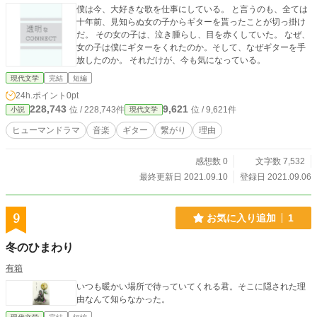
僕は今、大好きな歌を仕事にしている。 と言うのも、全ては
十年前、見知らぬ女の子からギターを貰ったことが切っ掛け
だ。 その女の子は、泣き腫らし、目を赤くしていた。 なぜ、
女の子は僕にギターをくれたのか。そして、なぜギターを手
放したのか。 それだけが、今も気になっている。
現代文学
完結
短編
24h.ポイント
0pt
228,743
9,621
位 / 228,743件
位 / 9,621件
小説
現代文学
ヒューマンドラマ
音楽
ギター
繋がり
理由
感想数 0
文字数 7,532
最終更新日 2021.09.10
登録日 2021.09.06
9
お気に入り追加
1
冬のひまわり
有箱
いつも暖かい場所で待っていてくれる君。そこに隠された理
由なんて知らなかった。