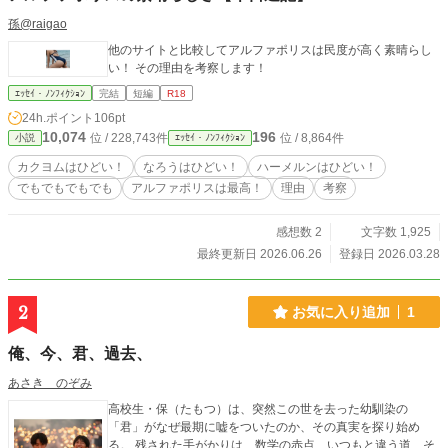
孫@raigao
他のサイトと比較してアルファポリスは民度が高く素晴らし
い！ その理由を考察します！
ｴｯｾｲ・ﾉﾝﾌｨｸｼｮﾝ
完結
短編
R18
24h.ポイント
106pt
10,074
196
位 / 228,743件
位 / 8,864件
小説
ｴｯｾｲ・ﾉﾝﾌｨｸｼｮﾝ
カクヨムはひどい！
なろうはひどい！
ハーメルンはひどい！
でもでもでもでも
アルファポリスは最高！
理由
考察
感想数 2
文字数 1,925
最終更新日 2026.06.26
登録日 2026.03.28
2
お気に入り追加
1
俺、今、君、過去、
あさき のぞみ
高校生・保（たもつ）は、突然この世を去った幼馴染の
「君」がなぜ最期に嘘をついたのか、その真実を探り始め
る。 残された手がかりは、数学の赤点、いつもと違う道、そ