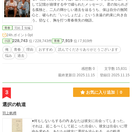
して記憶が崩壊する中で綴られたメッセージ。 君の知られざ
る孤独と、二人の輝かしい過去を辿るうち、保は自分の無関
心と、破られた「いっしょだよ」という永遠の約束に向き合
う。切なく、胸を打つ青春喪失の物語。
青春
完結
短編
24h.ポイント
0pt
228,743
7,919
位 / 228,743件
位 / 7,919件
小説
青春
俺
青春
理由
おすすめ
読んでくださりありがとうございます
悩み
過去
感想数 0
文字数 15,831
最終更新日 2025.11.15
登録日 2025.11.15
3
お気に入り追加
0
選択の軌道
羽上帆樽
●何もしないもするの内 あなたは彼女に出会ってしまった。
それは、起こるべくして起こった出会い。彼女は出会いに理
由を求める。あなたが彼女に選択を迫られる、その軌道。