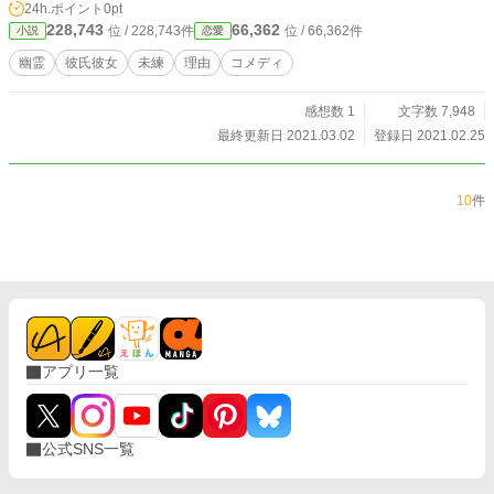
24h.ポイント
0pt
228,743
66,362
位 / 228,743件
位 / 66,362件
小説
恋愛
幽霊
彼氏彼女
未練
理由
コメディ
感想数 1
文字数 7,948
最終更新日 2021.03.02
登録日 2021.02.25
10
件
アプリ一覧
公式SNS一覧