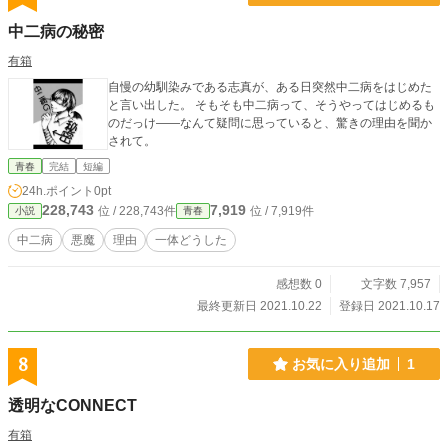
中二病の秘密
有箱
自慢の幼馴染みである志真が、ある日突然中二病をはじめた
と言い出した。 そもそも中二病って、そうやってはじめるも
のだっけ――なんて疑問に思っていると、驚きの理由を聞か
されて。
青春
完結
短編
24h.ポイント
0pt
228,743
7,919
位 / 228,743件
位 / 7,919件
小説
青春
中二病
悪魔
理由
一体どうした
感想数 0
文字数 7,957
最終更新日 2021.10.22
登録日 2021.10.17
8
お気に入り追加
1
透明なCONNECT
有箱