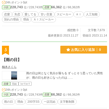
24h.ポイント
0pt
228,743
66,362
位 / 228,743件
位 / 66,362件
小説
恋愛
恋愛
失恋
愛してる
甘い言葉
スピーカー
ＡＩ
人工知能
別れの理由
理由
ＡＩスピーカー
感想数 0
文字数 7,679
最終更新日 2023.11.27
登録日 2023.11.14
5
お気に入り追加
0
【雨の日】
柚木さくら
雨の日は何となく気分が落ちる ずっとそう思っていた男性
が、雨の日も好きになったのは……
恋愛
完結
ｼｮｰﾄｼｮｰﾄ
24h.ポイント
0pt
228,743
66,362
位 / 228,743件
位 / 66,362件
小説
恋愛
雨の日
理由
200字SS
一話完結
文字数制限