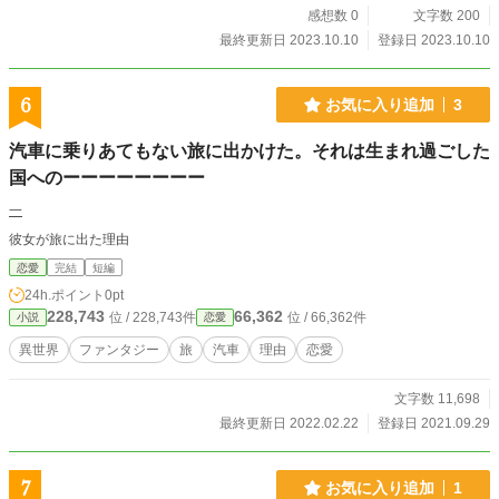
感想数 0
文字数 200
最終更新日 2023.10.10
登録日 2023.10.10
6
お気に入り追加
3
汽車に乗りあてもない旅に出かけた。それは生まれ過ごした
国へのーーーーーーーー
一
彼女が旅に出た理由
恋愛
完結
短編
24h.ポイント
0pt
228,743
66,362
位 / 228,743件
位 / 66,362件
小説
恋愛
異世界
ファンタジー
旅
汽車
理由
恋愛
文字数 11,698
最終更新日 2022.02.22
登録日 2021.09.29
7
お気に入り追加
1