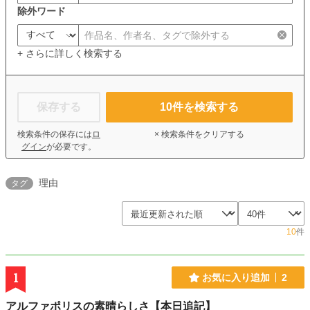
除外ワード
+ さらに詳しく検索する
保存する
10
件を検索する
検索条件の保存には
ロ
× 検索条件をクリアする
グイン
が必要です。
理由
タグ
10
件
1
お気に入り追加
2
アルファポリスの素晴らしさ【本日追記】