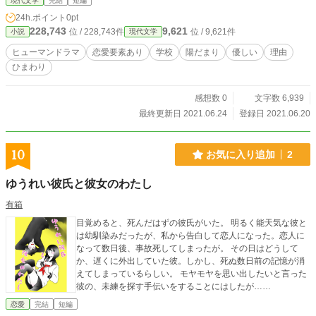
現代文学
完結
短編
24h.ポイント
0pt
228,743
9,621
位 / 228,743件
位 / 9,621件
小説
現代文学
ヒューマンドラマ
恋愛要素あり
学校
陽だまり
優しい
理由
ひまわり
感想数 0
文字数 6,939
最終更新日 2021.06.24
登録日 2021.06.20
10
お気に入り追加
2
ゆうれい彼氏と彼女のわたし
有箱
目覚めると、死んだはずの彼氏がいた。 明るく能天気な彼と
は幼馴染みだったが、私から告白して恋人になった。恋人に
なって数日後、事故死してしまったが。 その日はどうして
か、遅くに外出していた彼。しかし、死ぬ数日前の記憶が消
えてしまっているらしい。 モヤモヤを思い出したいと言った
彼の、未練を探す手伝いをすることにはしたが……
恋愛
完結
短編