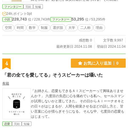
ファンタジー
完結
短編
24h.ポイント
0pt
228,743
53,295
位 / 228,743件
位 / 53,295件
小説
ファンタジー
空間
時間
数学
制服
選択肢
大学
二人称
理由
感想数 0
文字数 9,997
最終更新日 2024.11.08
登録日 2024.11.04
4
お気に入り追加
0
「君の全てを愛してる」そうスピーカーは囁いた
有箱
「お姉さん、恋愛もできるＡＩスピーカーって興味ありませ
んか？」 六度目の失恋に心を痛めている私へ、セールスマン
が試用しないかと渡してきた。 その日からＡＩーーナオキと
の日々がはじまるが、人間を錯覚させるほどの話し方と、甘
い言葉に心が揺らぎそうになる。 そんな中、七度目の恋愛も
はじまって。
恋愛
完結
短編