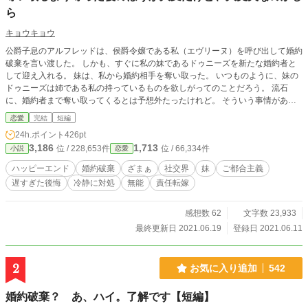
ら
キョウキョウ
公爵子息のアルフレッドは、侯爵令嬢である私（エヴリーヌ）を呼び出して婚約
破棄を言い渡した。 しかも、すぐに私の妹であるドゥニーズを新たな婚約者と
して迎え入れる。 妹は、私から婚約相手を奪い取った。 いつものように、妹の
ドゥニーズは姉である私の持っているものを欲しがってのことだろう。 流石
に、婚約者まで奪い取ってくるとは予想外たったけれど。 そういう事情がある
ことを、アルフレッドにちゃんと説明したい。 それなのに私の忠告を疑って、
恋愛
完結
短編
聞き流した。 彼は、後悔することになるだろう。 そして妹も、私から婚約者を
24h.ポイント
426pt
奪い取った後始末に追われることになる。 ２人は、大丈夫なのかしら。
3,186
1,713
位 / 228,653件
位 / 66,334件
小説
恋愛
ハッピーエンド
婚約破棄
ざまぁ
社交界
妹
ご都合主義
遅すぎた後悔
冷静に対処
無能
責任転嫁
感想数 62
文字数 23,933
最終更新日 2021.06.19
登録日 2021.06.11
2
お気に入り追加
542
婚約破棄？ あ、ハイ。了解です【短編】