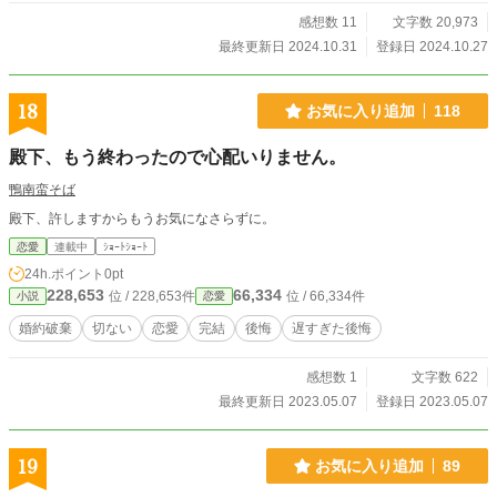
感想数 11
文字数 20,973
最終更新日 2024.10.31
登録日 2024.10.27
18
お気に入り追加
118
殿下、もう終わったので心配いりません。
鴨南蛮そば
殿下、許しますからもうお気になさらずに。
恋愛
連載中
ｼｮｰﾄｼｮｰﾄ
24h.ポイント
0pt
228,653
66,334
位 / 228,653件
位 / 66,334件
小説
恋愛
婚約破棄
切ない
恋愛
完結
後悔
遅すぎた後悔
感想数 1
文字数 622
最終更新日 2023.05.07
登録日 2023.05.07
19
お気に入り追加
89