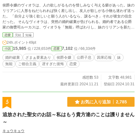
侯爵令嬢のヴィオラは、人の欲しがるものを惜しみなく与える癖があった。妹の
リリアンに人形をねだられれば快く差し出し、友人が欲しがる小物も迷わず送っ
た。 「自分より強く欲しいと願う人がいるなら、譲るべき」それが彼女の信念
だった。 そんなヴィオラは、突然の婚約破棄が告げられる。婚約者である公爵
家の御曹司ルーカスは、ヴィオラを「無能」呼ばわりし、妹のリリアンを新たな
婚約者に選ぶ。 幼い頃から妹に欲しがられるものを全て与え続けてきたヴィオ
恋愛
完結
短編
ラだったが、まさか婚約者まで奪われるとは思ってもみなかった。 婚約相手が
24h.ポイント
49pt
いなくなったヴィオラに、縁談の話が舞い込む。その相手とは、若手貴族当主の
15,985
7,102
位 / 228,653件
位 / 66,334件
小説
恋愛
ジェイミーという男。 先日ヴィオラに窮地を救ってもらった彼は、恩返しがし
たいと申し出るのだった。ヴィオラの「贈り物」があったからこそ、絶体絶命の
婚約破棄
ざまぁ要素あり
侯爵令嬢
公爵子息
因果応報
妹
ピンチを脱することができたのだと。 ※設定ゆるめ、ご都合主義の作品です。
無能
ご都合主義
遅すぎた後悔
恋愛
※カクヨムにも掲載中です。
感想数 53
文字数 48,981
最終更新日 2024.11.21
登録日 2024.10.31
5
お気に入り追加
2,785
追放された聖女のお話～私はもう貴方達のことは護りません
～
キョウキョウ