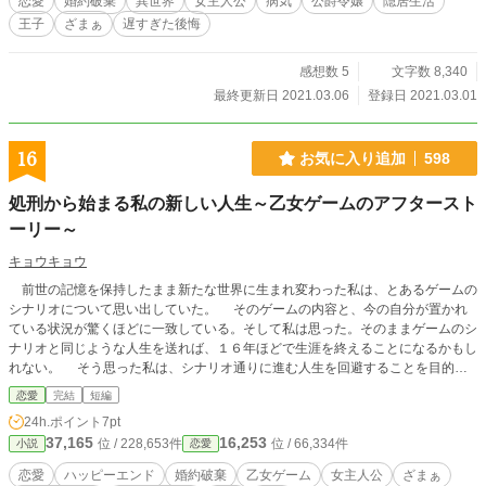
恋愛
婚約破棄
異世界
女主人公
病気
公爵令嬢
隠居生活
王子
ざまぁ
遅すぎた後悔
感想数 5
文字数 8,340
最終更新日 2021.03.06
登録日 2021.03.01
16
お気に入り追加
598
処刑から始まる私の新しい人生～乙女ゲームのアフタースト
ーリー～
キョウキョウ
前世の記憶を保持したまま新たな世界に生まれ変わった私は、とあるゲームの
シナリオについて思い出していた。 そのゲームの内容と、今の自分が置かれ
ている状況が驚くほどに一致している。そして私は思った。そのままゲームのシ
ナリオと同じような人生を送れば、１６年ほどで生涯を終えることになるかもし
れない。 そう思った私は、シナリオ通りに進む人生を回避することを目的に
必死で生きた。けれど、運命からは逃れられずに身に覚えのない罪を被せられて
恋愛
完結
短編
拘束されてしまう。下された判決は、死刑。 最後の手段として用意していた
24h.ポイント
7pt
方法を使って、処刑される日に死を偽装した。それから、私は生まれ育った国に
37,165
16,253
位 / 228,653件
位 / 66,334件
小説
恋愛
別れを告げて逃げた。新しい人生を送るために。 ※カクヨムにも投稿していま
す。
恋愛
ハッピーエンド
婚約破棄
乙女ゲーム
女主人公
ざまぁ