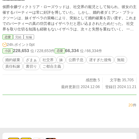
侯爵令嬢ヴィクトリア・ローズウッドは、社交界の寵児として知られ、彼女の主
催するパーティーは常に好評を博していた。 しかし、婚約者ダミアン・ブラッ
クソーンは、妹イザベラの策略により、突如として婚約破棄を言い渡す。これま
でのパーティーの真の功労者はイザベラだと思い込まされたためだった。 社交
界を取り仕切る知識も経験もないイザベラは、次々と失態を重ねていく。 一
方、ヴィクトリアは軍事貴族の誉れ高きエドワード・ハーウッドと出会う。社交
恋愛
完結
短編
パーティーを成功させる手腕を求めていた彼との新たな婚約が決まり、二人で素
24h.ポイント
0pt
晴らしいパーティーの数々を開催していく。 そして、真実を知ったダミアンが
228,653
66,334
位 / 228,653件
位 / 66,334件
小説
恋愛
復縁を迫るが、既にヴィクトリアの心は、誠実で優しいエドワードへと向かって
いた――。 ※設定ゆるめ、ご都合主義の作品です。 ※過去に使用した設定や展
婚約破棄
ざまぁ
社交界
妹
公爵子息
遅すぎた後悔
無能
開などを再利用しています。 ※カクヨムにも掲載中です。
責任転嫁
裏切り
ご都合主義
感想数 5
文字数 35,705
最終更新日 2024.12.06
登録日 2024.11.21
20
件