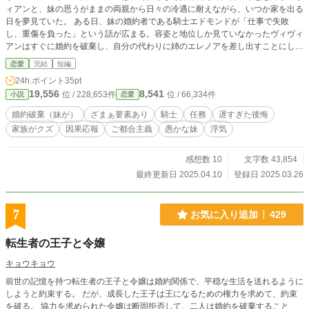
ィアンと、妹の思うがままの両親から日々の冷遇に耐えながら、いつか家を出る
日を夢見ていた。 ある日、妹の婚約者である騎士エドモンドが「仕事で失敗
し、重傷を負った」という話が広まる。容姿と地位しか見ていなかったヴィヴィ
アンはすぐに婚約を破棄し、自分の代わりに姉のエレノアを差し出すことにし
た。 ※過去に使用した設定や展開などを再利用しています。 ※カクヨムにも掲
恋愛
完結
短編
載中です。
24h.ポイント
35pt
19,556
8,541
位 / 228,653件
位 / 66,334件
小説
恋愛
婚約破棄（妹が）
ざまぁ要素あり
騎士
任務
遅すぎた後悔
家族がクズ
因果応報
ご都合主義
愚かな妹
浮気
感想数 10
文字数 43,854
最終更新日 2025.04.10
登録日 2025.03.26
7
お気に入り追加
429
転生者の王子と令嬢
キョウキョウ
前世の記憶を持つ転生者の王子と令嬢は婚約関係で、平穏な生活を送れるように
しようと約束する。 だが、成長した王子は王になるための権力を求めて、約束
を破る。 協力を求められた令嬢は断固拒否して、二人は婚約を破棄すること