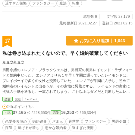
遅すぎた後悔
ファンタジー
魔法
転生
感想数 6
文字数 27,179
最終更新日 2021.02.27
登録日 2021.02.15
17
お気に入り追加
1,643
私は巻き込まれたくないので、早く婚約破棄してください
キョウキョウ
男爵令嬢のエレノア・ブラックウェルは、男爵家の長男レイモンド・ラザフォー
ドと婚約中だった。 エレノアよりも１年早く学園に通っていたレイモンドは、
プレイボーイで多くの女性と交際していた。 エレノアが学園に入学し、初めて
婚約者のレイモンドと出会うが、その素性に愕然とする。 レイモンドの実家に
抗議の手紙を送るも、一蹴されてしまう。 これ以上はダメだと判断したエレノ
アは、婚約破棄を申し出ることを決意する。 ※設定ゆるめ、ご都合主義の作品
恋愛
完結
ｼｮｰﾄｼｮｰﾄ
です。 ※カクヨムにも掲載中です。
24h.ポイント
7pt
37,165
16,253
位 / 228,653件
位 / 66,334件
小説
恋愛
恋愛要素薄め
婚約破棄
ざまぁ
異世界
ファンタジー
男爵令嬢
浮気
逃げるが勝ち
愚かな婚約者
遅すぎた後悔