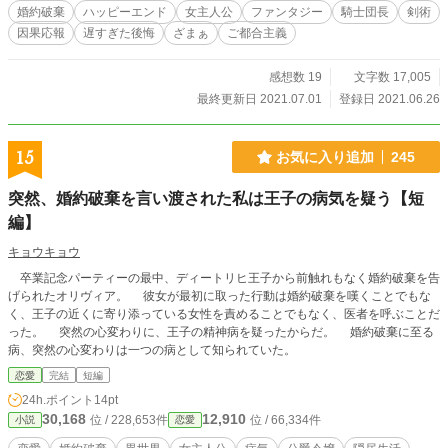
婚約破棄
ハッピーエンド
女主人公
ファンタジー
騎士団長
剣術
因果応報
遅すぎた後悔
ざまぁ
ご都合主義
感想数 19
文字数 17,005
最終更新日 2021.07.01
登録日 2021.06.26
15
お気に入り追加
245
突然、婚約破棄を言い渡された私は王子の病気を疑う【短
編】
キョウキョウ
卒業記念パーティーの最中、ディートリヒ王子から前触れもなく婚約破棄を告
げられたオリヴィア。 彼女が最初に取った行動は婚約破棄を嘆くことでもな
く、王子の近くに寄り添っている女性を責めることでもなく、医者を呼ぶことだ
った。 突然の心変わりに、王子の精神病を疑ったからだ。 婚約破棄に至る
病、突然の心変わりは一つの病として知られていた。
恋愛
完結
短編
24h.ポイント
14pt
30,168
12,910
位 / 228,653件
位 / 66,334件
小説
恋愛