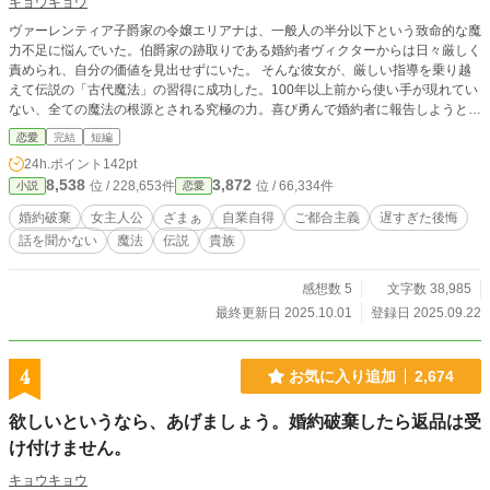
キョウキョウ
ヴァーレンティア子爵家の令嬢エリアナは、一般人の半分以下という致命的な魔
力不足に悩んでいた。伯爵家の跡取りである婚約者ヴィクターからは日々厳しく
責められ、自分の価値を見出せずにいた。 そんな彼女が、厳しい指導を乗り越
えて伝説の「古代魔法」の習得に成功した。100年以上前から使い手が現れてい
ない、全ての魔法の根源とされる究極の力。喜び勇んで婚約者に報告しようとし
たその瞬間―― 「君との婚約を破棄することが決まった」 皮肉にも、人生最高
恋愛
完結
短編
の瞬間が人生最悪の瞬間と重なってしまう。さらに実家からは除籍処分を言い渡
24h.ポイント
142pt
され、身一つで屋敷から追い出される。すべてを失ったエリアナ。 だけど、彼
8,538
3,872
位 / 228,653件
位 / 66,334件
小説
恋愛
女には頼れる師匠がいた。世界最高峰の魔法使いソリウスと共に旅立つことにし
たエリアナは、古代魔法の力で次々と困難を解決し、やがて大きな名声を獲得し
婚約破棄
女主人公
ざまぁ
自業自得
ご都合主義
遅すぎた後悔
ていく。 一方、エリアナを捨てた元婚約者ヴィクターと実家は、不運が重なる
話を聞かない
魔法
伝説
貴族
厳しい現実に直面する。エリアナの大活躍を知った時には、すべてが手遅れだっ
た。 真の実力と愛を手に入れたエリアナは、もう振り返る理由はない。 これ
は、自分の価値を理解してくれない者たちを結果的に見返し、厳しい時期に寄り
感想数 5
文字数 38,985
添ってくれた人と幸せを掴む物語。
最終更新日 2025.10.01
登録日 2025.09.22
4
お気に入り追加
2,674
欲しいというなら、あげましょう。婚約破棄したら返品は受
け付けません。
キョウキョウ