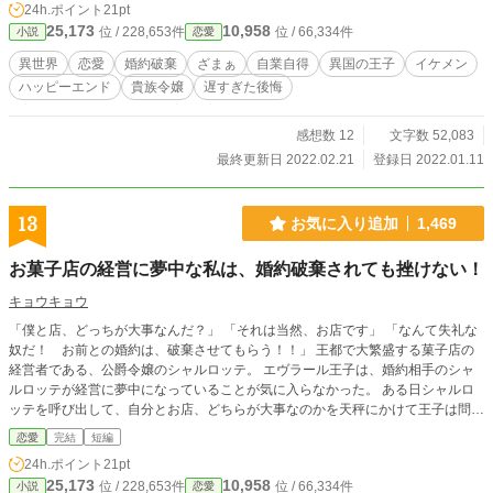
24h.ポイント
21pt
な出会いを果たす。 ※カクヨムにも掲載中の作品です。
25,173
10,958
位 / 228,653件
位 / 66,334件
小説
恋愛
異世界
恋愛
婚約破棄
ざまぁ
自業自得
異国の王子
イケメン
ハッピーエンド
貴族令嬢
遅すぎた後悔
感想数 12
文字数 52,083
最終更新日 2022.02.21
登録日 2022.01.11
13
お気に入り追加
1,469
お菓子店の経営に夢中な私は、婚約破棄されても挫けない！
キョウキョウ
「僕と店、どっちが大事なんだ？」 「それは当然、お店です」 「なんて失礼な
奴だ！ お前との婚約は、破棄させてもらう！！」 王都で大繁盛する菓子店の
経営者である、公爵令嬢のシャルロッテ。 エヴラール王子は、婚約相手のシャ
ルロッテが経営に夢中になっていることが気に入らなかった。 ある日シャルロ
ッテを呼び出して、自分とお店、どちらが大事なのかを天秤にかけて王子は問い
かけた。 彼女の答えを聞いて、エヴラール王子は怒りながら勢い任せでシャル
恋愛
完結
短編
ロッテに婚約破棄を言い渡す。 それだけでなく、シャルロッテのお店を営業停
24h.ポイント
21pt
止処分にすると宣告した。 婚約者で王族でもある僕のことを最優先に考えて大
25,173
10,958
位 / 228,653件
位 / 66,334件
小説
恋愛
切にしろ、と王子は言った。 そんな無茶苦茶な理由で婚約を破棄されたシャル