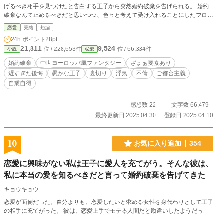
げるべき相手を見つけたと告白する王子から突然婚約破棄を告げられる。 婚約
破棄なんて止めるべきだと思いつつ、色々と考えて受け入れることにしたフロー
レンス。 彼女は北部の領地に戻り「自分が居なくなった後、王国がどうなるの
恋愛
完結
短編
か見守ってみよう」と決意する。 領地に帰還した彼女は、レナードという貴族
24h.ポイント
28pt
の子息と婚約して、彼と協力して領地を繁栄させるために奮闘する。 一方、新
21,811
9,524
位 / 228,653件
位 / 66,334件
小説
恋愛
たな王妃アマリリスを迎えたザインの統治は混迷を極めていく。 観察者となっ
たフローレンスは、自らの才覚と新たな絆を育みながら、かつては尽くそうとし
婚約破棄
中世ヨーロッパ風ファンタジー
ざまぁ要素あり
た王国の行く末を静かに見守り続ける。
遅すぎた後悔
愚かな王子
裏切り
浮気
不倫
ご都合主義
自業自得
感想数 22
文字数 66,479
最終更新日 2025.04.30
登録日 2025.04.10
10
お気に入り追加
354
恋愛に興味がない私は王子に愛人を充てがう。そんな彼は、
私に本当の愛を知るべきだと言って婚約破棄を告げてきた
キョウキョウ
恋愛が面倒だった。自分よりも、恋愛したいと求める女性を身代わりとして王子
の相手に充てがった。 彼は、恋愛上手でモテる人間だと勘違いしたようだっ