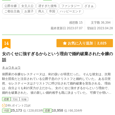
ロッテはツテを頼って隣国に移り住み、新しい菓子店をオープンする。 ※カク
公爵令嬢
女主人公
遅すぎた後悔
ファンタジー
ざまぁ
ヨムにも掲載中の作品です。
ご都合主義
お菓子
商人
帝国
ハッピーエンド
感想数 15
文字数 36,394
最終更新日 2023.07.07
登録日 2023.04.28
14
お気に入り追加
2,025
女のくせに強すぎるからという理由で婚約破棄された令嬢の
話
キョウキョウ
侯爵家の令嬢セレスティーヌは、剣の扱いが得意だった。 そんな彼女は、次期
騎士団長だと注目されている公爵子息のクリストフと婚約していた。 ある日突
然、セレスティーヌはクリストフに呼び出されて婚約破棄を宣告される。 理由
は、自分よりも剣の実力が上だから。 女のくせに強すぎるからという理由で、
婚約を破棄された。 彼の新しい婚約相手も既に決まっていた。 可憐でか弱いジ
ョスリーヌ。セレスティーヌの妹である。 セレスティーヌは婚約破棄を受け入
恋愛
完結
短編
れる。 そして、婚約破棄された勢いで剣の師匠の元へと向かった。
24h.ポイント
21pt
25,173
10,958
位 / 228,653件
位 / 66,334件
小説
恋愛