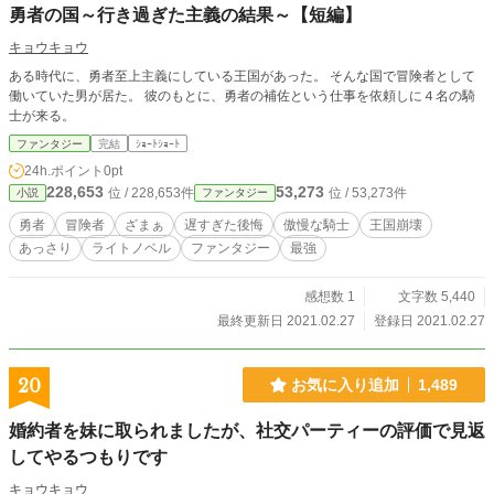
勇者の国～行き過ぎた主義の結果～【短編】
キョウキョウ
ある時代に、勇者至上主義にしている王国があった。 そんな国で冒険者として
働いていた男が居た。 彼のもとに、勇者の補佐という仕事を依頼しに４名の騎
士が来る。
ファンタジー
完結
ｼｮｰﾄｼｮｰﾄ
24h.ポイント
0pt
228,653
53,273
位 / 228,653件
位 / 53,273件
小説
ファンタジー
勇者
冒険者
ざまぁ
遅すぎた後悔
傲慢な騎士
王国崩壊
あっさり
ライトノベル
ファンタジー
最強
感想数 1
文字数 5,440
最終更新日 2021.02.27
登録日 2021.02.27
20
お気に入り追加
1,489
婚約者を妹に取られましたが、社交パーティーの評価で見返
してやるつもりです
キョウキョウ