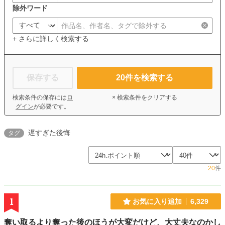
除外ワード
+ さらに詳しく検索する
保存する
20
件を検索する
検索条件の保存には
ロ
× 検索条件をクリアする
グイン
が必要です。
遅すぎた後悔
タグ
20
件
1
お気に入り追加
6,329
奪い取るより奪った後のほうが大変だけど、大丈夫なのかし