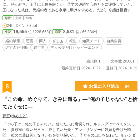
に。 時が経ち、王子は王位を継ぐが、苦労の連続で心身ともに疲弊していた。
王になった彼は、元婚約者である令嬢に助けを求める。 だが、令嬢は拒否す
る。令嬢は、王になった彼が自ら選んだ道であり、無理したからこその結果だと
恋愛
完結
短編
諭す。 後悔するのならば、あの時に野心など無視して平穏を求めるべきだっ
24h.ポイント
35pt
た。 王子の野望と令嬢の平穏な生活への想いが交錯する中で、二人の転生者が
19,555
8,531
位 / 228,653件
位 / 66,334件
小説
恋愛
自分たちの生き方や幸せとは何かを模索する物語。 ※設定ゆるめ、ご都合主義
の作品です。 ※カクヨムにも掲載中です。
婚約破棄
恋愛
商人
ざまぁ
転生
知識チート
自業自得
遅すぎた後悔
異世界
主人公側だけハッピーエンド
感想数 1
文字数 20,601
最終更新日 2024.10.27
登録日 2024.10.19
8
お気に入り追加
94
『この命、めぐりて、きみに還る』―“俺の子じゃない”と捨
てたくせに―
夢窓(ゆめまど)
「その子は、俺の子じゃない」 信じた夫に裏切られ、ルシンダはすべてを失っ
た。 貴族家に嫁いだ日々、愛していた夫・アレクサンダーに妊娠を告げた瞬
間、 彼の言葉は刃となり、心を切り裂いた。 子どもの出自を疑われ、ルシンダ