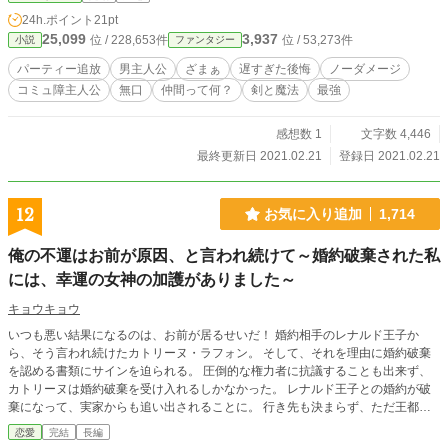
24h.ポイント
21pt
25,099
3,937
位 / 228,653件
位 / 53,273件
小説
ファンタジー
パーティー追放
男主人公
ざまぁ
遅すぎた後悔
ノーダメージ
コミュ障主人公
無口
仲間って何？
剣と魔法
最強
感想数 1
文字数 4,446
最終更新日 2021.02.21
登録日 2021.02.21
12
お気に入り追加
1,714
俺の不運はお前が原因、と言われ続けて～婚約破棄された私
には、幸運の女神の加護がありました～
キョウキョウ
いつも悪い結果になるのは、お前が居るせいだ！ 婚約相手のレナルド王子か
ら、そう言われ続けたカトリーヌ・ラフォン。 そして、それを理由に婚約破棄
を認める書類にサインを迫られる。 圧倒的な権力者に抗議することも出来ず、
カトリーヌは婚約破棄を受け入れるしかなかった。 レナルド王子との婚約が破
棄になって、実家からも追い出されることに。 行き先も決まらず、ただ王都か
ら旅立つカトリーヌ。 森の中を馬車で走っていると、盗賊に襲われてしまう。
恋愛
完結
長編
やはり、不運の原因は私だったのか。 人生を諦めかけたその時、彼女は運命的