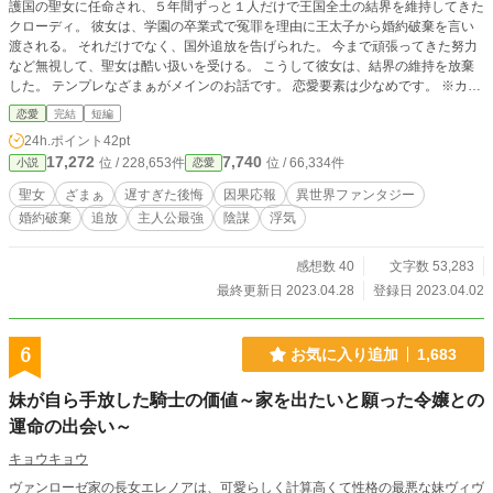
護国の聖女に任命され、５年間ずっと１人だけで王国全土の結界を維持してきた
クローディ。 彼女は、学園の卒業式で冤罪を理由に王太子から婚約破棄を言い
渡される。 それだけでなく、国外追放を告げられた。 今まで頑張ってきた努力
など無視して、聖女は酷い扱いを受ける。 こうして彼女は、結界の維持を放棄
した。 テンプレなざまぁがメインのお話です。 恋愛要素は少なめです。 ※カク
ヨムにも掲載中の作品です。
恋愛
完結
短編
24h.ポイント
42pt
17,272
7,740
位 / 228,653件
位 / 66,334件
小説
恋愛
聖女
ざまぁ
遅すぎた後悔
因果応報
異世界ファンタジー
婚約破棄
追放
主人公最強
陰謀
浮気
感想数 40
文字数 53,283
最終更新日 2023.04.28
登録日 2023.04.02
6
お気に入り追加
1,683
妹が自ら手放した騎士の価値～家を出たいと願った令嬢との
運命の出会い～
キョウキョウ
ヴァンローゼ家の長女エレノアは、可愛らしく計算高くて性格の最悪な妹ヴィヴ