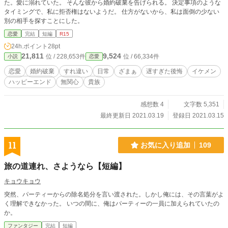
た。愛に溺れていた。 そんな彼から婚約破棄を告げられる。 決定事項のような
タイミングで、私に拒否権はないようだ。 仕方がないから、私は面倒の少ない
別の相手を探すことにした。
恋愛
完結
短編
R15
24h.ポイント
28pt
21,811
9,524
位 / 228,653件
位 / 66,334件
小説
恋愛
恋愛
婚約破棄
すれ違い
日常
ざまぁ
遅すぎた後悔
イケメン
ハッピーエンド
無関心
貴族
感想数 4
文字数 5,351
最終更新日 2021.03.19
登録日 2021.03.15
11
お気に入り追加
109
旅の道連れ、さようなら【短編】
キョウキョウ
突然、パーティーからの除名処分を言い渡された。しかし俺には、その言葉がよ
く理解できなかった。 いつの間に、俺はパーティーの一員に加えられていたの
か。
ファンタジー
完結
短編