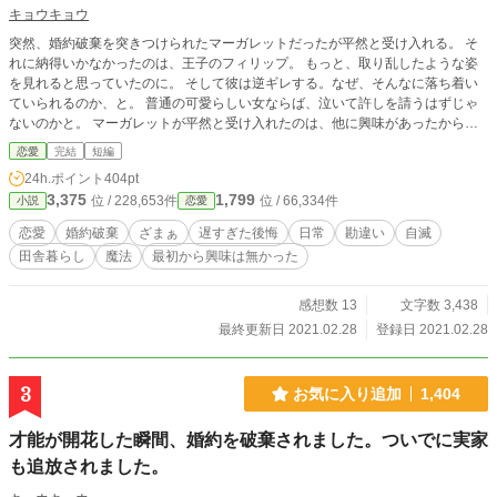
キョウキョウ
突然、婚約破棄を突きつけられたマーガレットだったが平然と受け入れる。 そ
れに納得いかなかったのは、王子のフィリップ。 もっと、取り乱したような姿
を見れると思っていたのに。 そして彼は逆ギレする。なぜ、そんなに落ち着い
ていられるのか、と。 普通の可愛らしい女ならば、泣いて許しを請うはずじゃ
ないのかと。 マーガレットが平然と受け入れたのは、他に興味があったから。
婚約していたのは、親が決めたから。 彼女の興味は、婚約相手よりも魔法技術
恋愛
完結
短編
に向いていた。
24h.ポイント
404pt
3,375
1,799
位 / 228,653件
位 / 66,334件
小説
恋愛
恋愛
婚約破棄
ざまぁ
遅すぎた後悔
日常
勘違い
自滅
田舎暮らし
魔法
最初から興味は無かった
感想数 13
文字数 3,438
最終更新日 2021.02.28
登録日 2021.02.28
3
お気に入り追加
1,404
才能が開花した瞬間、婚約を破棄されました。ついでに実家
も追放されました。