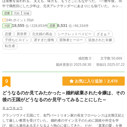
は屋敷を追われる。 支えも、味方も、もうどこにもなかった。 ──数年後。 街
中で偶然目にした少年は、元夫アレクサンダーにあまりにも似ていた。 ルシン
ダの傍には、彼女を愛し、子を育てる新しい夫がいた。 冒険者ジェイク。 どこ
恋愛
完結
短編
までも誠実で、優しく強い男。 彼は言う。「テオは、俺の息子です」と。 失っ
24h.ポイント
35pt
た女。知らなかった子ども。 けれど、この胸がまだ疼くのは──過去への後悔
19,555
8,531
位 / 228,653件
位 / 66,334件
小説
恋愛
か、それとも……
恋愛
異世界
元夫婦の再会
シークレットベイビー
ざまぁ？
子持ちヒロイン
遅すぎた後悔
冒険者ヒーロー
追放された令嬢
転生者
感想数 0
文字数 50,669
最終更新日 2025.08.30
登録日 2025.07.22
9
お気に入り追加
2,470
どうなるのか見てみたかった～婚約破棄された令嬢は、その
後の王国がどうなるのか見守ってみることにした～
キョウキョウ
グランツヴァイ王国にて、名門バーミリオン家の長女フローレンスは次期王妃と
して厳しい教育を受けていた。 婚約者のザイン王子のために国政や外交を学
び、彼にも責任ある王となるよう熱心に促してきた。 だが、「真実の愛」を捧