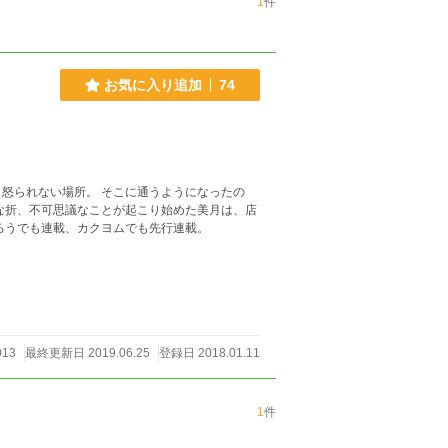
1
件
お気に入り追加
74
怒られない場所。 そこに通うようになったの
な折、不可思議なことが起こり始めた美月は、店
ろうでも連載、カクヨムでも先行連載。
013
最終更新日 2019.06.25
登録日 2018.01.11
1
件