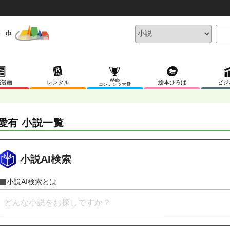
Web
稿漫画
レンタル
絵本ひろば
ビジ
コンテンツ大賞
愛有 小説一覧
小説AI検索
小説AI検索とは