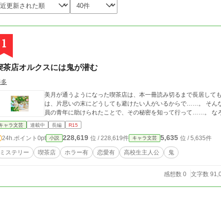
1
喫茶店オルクスには鬼が潜む
奏多
美月が通うようになった喫茶店は、本一冊読み切るまで長居しても
は、片思いの末にどうしても避けたい人がいるからで……。 そん
員の青年に助けられたことで、その秘密を知って行って……。 な
キャラ文芸
連載中
長編
R15
228,619
5,635
24h.ポイント
0pt
位 / 228,619件
位 / 5,635件
小説
キャラ文芸
ミステリー
喫茶店
ホラー有
恋愛有
高校生主人公
鬼
感想数 0
文字数 91,