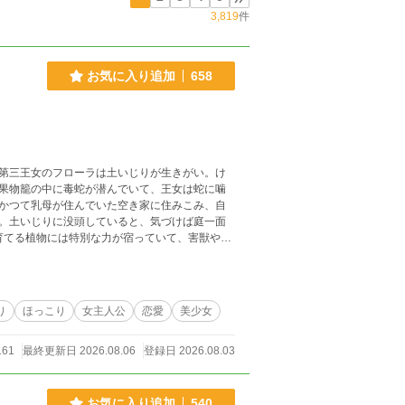
3,819
件
お気に入り追加
658
第三王女のフローラは土いじりが生きがい。け
果物籠の中に毒蛇が潜んでいて、王女は蛇に噛
かつて乳母が住んでいた空き家に住みこみ、自
。土いじりに没頭していると、気づけば庭一面
々に感謝され、愛され、やがて聖女としてあが
り
ほっこり
女主人公
恋愛
美少女
161
最終更新日 2026.08.06
登録日 2026.08.03
お気に入り追加
540