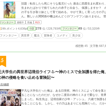
旧題：転生したら死にそうな孤児だった 過去に四度生まれ変わり、そして五度目の人生に目覚めた少女はある日、
生まれたばかりで捨てられたの赤子と出会う。 保護しますか？ 
の子を引き取り妹として育て始める。 やがて美しく育ったその子は、少女と
ん。
ファンタジー
連載中
長編
R15
278
49
24h.ポイント
4,636pt
位 / 228,793件
位 / 53,320件
小説
ファンタジー
ファンタジー
異世界
魔法
冒険者
コメディ
美少女
感想数 45
文字数 687,
5
元大学生の異世界辺境伯ライフ-1-〜神のミスで全加護を得た
の神の侵略を食い止める冒険記〜
転生樋廻
平凡な大学生だった俺は、ある日突然、神のミスによって命を落としてしまう。 そのお詫び
ることになったのだが、なぜか二度目の神のミスまで重なり、世界
しまった。 転生先は、辺境伯家の少年・アッシュ。 六歳で加護を授かるこの世界で、俺は規格外すぎる力を手に入
れることになる。 しかし、その力はあまりにも危険だった。 だからこそ俺は、ステータスを偽装し、「少し優秀な