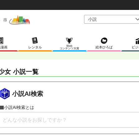
Web
稿漫画
レンタル
絵本ひろば
ビジ
コンテンツ大賞
少女 小説一覧
小説AI検索
小説AI検索とは