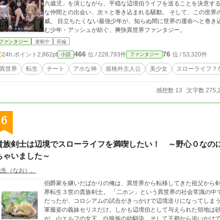
六歳児」を演じながら、平穏な辺境伯ライフを送ることを決意する。 ……そのはずだった。 王都への旅、個
な仲間との出会い、次々と巻き込まれる騒動。 そして、この世界の裏で静かに動き始める、誰も知らない大きな脅
威。 目立ちたくない最強少年が、知らぬ間に世界の運命へと巻き込まれていく――。 これは、最強なのに平穏を望
む少年・アッシュが紡ぐ、爽快異世界ファンタジー。
ファンタジー
連載中
長編
466
76
24h.ポイント
2,862pt
位 / 228,793件
位 / 53,320件
小説
ファンタジー
異世界
転生
チート
アホな神
規格外主人公
美少女
スローライフ？
感想数 13
文字数 275,
6
貴族剣士は辺境でスローライフを満喫したい！ ～野心０なの
ちゃいました～
七生（なお）。
伯爵家を継いだばかりの俺は、異世界から転移してきた祖父から
界転生３世の貴族剣士。 「二ホン」という異世界の社会常識の中
だったが、コロシアムの試合がきっかけで辺境送りになってしま
軍服姿の義妹セリスだけ。しかも辺境伯として与えられた領地は砂
が、山エルフの女王、白狼族の幼馴染、そして王都から追いかけ