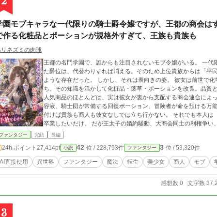
2
学園モブキャラな一代限りの騎士爵令嬢ですが、王都の商会は
で作る化粧品とポーションが規格外すぎて、王族も貴族も
ハリネズミの肉球
王都の名門学園で、誰からも注目されないモブ令嬢がいる。 一代限りの騎士爵家――武功への褒賞として与えられ
た爵位は、代替わりすれば消える。そのため上位貴族からは「平
ような存在だった。 しかし、それは表向きの姿。 彼女は前世で化学メーカーの商品開発部に勤めていた記憶を持
ち、その知識を活かして化粧品・薬草・ポーションを改良。品質
人気商品のほとんどは、実は彼女が裏から支配する商会連合によって生み出されてい
容液、騎士団が常備する回復ポーション、冒険者が命を預ける万
付けば貴族も商人も彼女なしでは立ち行かない。 それでも本人は「商売は裏方が一番」と学園では目立たず静かに
卒業したいだけ。 だが王太子の婚約騒動、大商会同士の利権争い、王国経済を揺るがす流通危機が重なったこと
で、隠し続けてきた"王都最大の黒幕"としての正体が少しずつ明らかになっていく。 
ファンタジー
完結
長編
く"商売"で王国を救う、一人のモブ令嬢の痛快経営ファンタジーである。 ※本作品は、人工知能の生成
42
3
24h.ポイント
27,414pt
位 / 228,793件
位 / 53,320件
小説
ファンタジー
力をお借りしつつも、最終的な仕上げにあたっては著者自身の手
AI直接使用
異世界
ファンタジー
魔法
転生
美少女
商人
モブ
感想数 0
文字数 37,
3