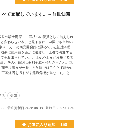
すべて支配しています。～前世知識
民と変わらない家」と見下され、学園でも空気の
と効果は従来品を遥かに凌駕し、王都で流通する
た。 王妃や王女が愛用する美
能薬。その供給網は王都全域へ張り巡らされ、気
これは、剣でも魔法でもな
する文章の
により丁寧な加筆・修正を施した作品です。
学園
令嬢
222
最終更新日 2026.08.08
登録日 2026.07.30
お気に入り追加
156