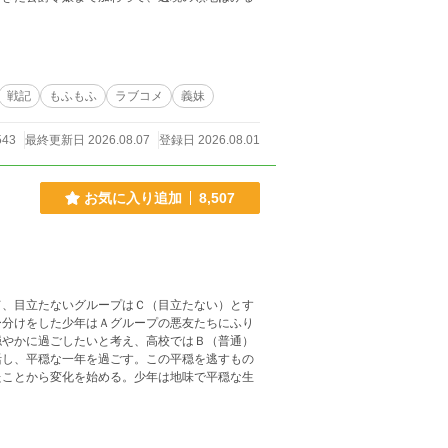
。
戦記
もふもふ
ラブコメ
義妹
543
最終更新日 2026.08.07
登録日 2026.08.01
お気に入り追加
8,507
、目立たないグループはＣ（目立たない）とす
ー分けをした少年はＡグループの悪友たちにふり
穏やかに過ごしたいと考え、高校ではＢ（普通）
活し、平穏な一年を過ごす。この平穏を逃すもの
たことから変化を始める。少年は地味で平穏な生