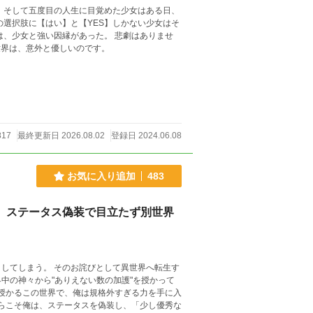
の選択肢に【はい】と【YES】しかない少女はそ
強い因縁があった。 悲劇はありませ
難しい人間関係や柵はめんどく(ゲフンゲフン)ありません。 世界は、意外と優しいのです。
817
最終更新日 2026.08.02
登録日 2024.06.08
お気に入り追加
483
俺、ステータス偽装で目立たず別世界
として異世界へ転生す
中の神々から"ありえない数の加護"を授かって