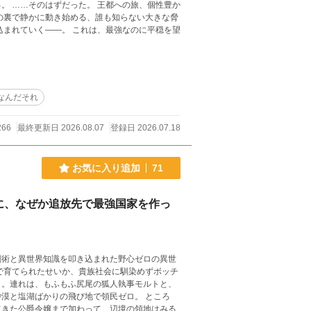
性豊か
なんだそれ
266
最終更新日 2026.08.07
登録日 2026.07.18
お気に入り追加
71
に、なぜか追放先で最強国家を作っ
剣術と異世界知識を叩き込まれた野心ゼロの異世
で育てられたせいか、貴族社会に馴染めずボッチ
う。連れは、もふもふ尻尾の狐人執事モルトと、
漠と塩湖ばかりの飛び地で領民ゼロ。 ところ
てきた公爵令嬢まで加わって、辺境の領地はみる