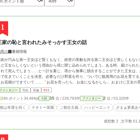
1
王家の恥と言われたみそっかす王女の話
四馬㋟
書籍情報
話術が巧みな第一王女ほど賢くもなく、絶世の美貌を誇る第二王女ほど美しくもない
れど王女らしくないという理由から塔に閉じ込められてしまう。ある時、届けられた
まれて死んでしまう……と一計を案じ、塔から無事に脱出することができた王女は、
力で生きていくことを決意。必要なだけ野菜を作り、ついでに観賞用のお花を育てる
ができていて…… 「お花を売ったら、お金になるかしら」 おまけに王女の育てる植物には特別な力が宿っていて、害獣や魔
物を寄せ付けない聖域を生み出していた。ただ好きなことをしていただけなのに、人
ファンタジー
完結
長編
R15
められるようになる、みそっかす王女の話。
35
2
24h.ポイント
34,484pt
位 / 228,793件
位 / 53,320件
小説
ファンタジー
猫は幸運を招く
テキトー菜園
ご都合主義
ハッピーエンド
ざまぁ要素あ
感想数 3
文字数 61,