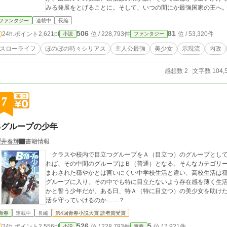
みる発展をとげることに。そして、いつの間にか最強国家の王へ
ファンタジー
連載中
長編
506
81
24h.ポイント
2,621pt
位 / 228,793件
位 / 53,320件
小説
ファンタジー
スローライフ
ほのぼの時々シリアス
主人公最強
美少女
示現流
内政
感想数 2
文字数 104,
7
Bグループの少年
櫻井春輝
書籍情報
クラスや校内で目立つグループをＡ（目立つ）のグループとして
れば、その中間のグループはＢ（普通）となる。そんなカテゴリ
まわされた穏やかとは言いにくい中学校生活と違い、高校生活は
グループに入り、その中でも特に目立たないよう存在感を薄く生
かと誓う少年だが、ある日、特Ａ（特に目立つ）の美少女を助け
活を守っていけるのか……？
青春
連載中
長編
第4回青春小説大賞 読者賞受賞
526
5
24h.ポイント
2,556pt
位 / 228,793件
位 / 7,921件
小説
青春