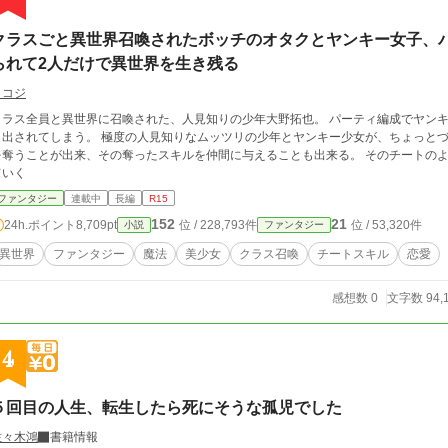
クラスごと異世界召喚されたボッチのオタクとヤンキー女子、
られて2人だけで異世界を生き残る
ミコジ
クラス全員と異世界に召喚された、人見知りの少年大野拓也。 パーティ編成でヤンキ
り出されてしまう。 極度の人見知りなムッツリの少年とヤンキー少女が、ちょっとづ
を奪うことが出来、その奪ったスキルを仲間に与えることも出来る。 そのチートの
ていく
ファンタジー
連載中
長編
R15
152
21
24h.ポイント
8,709pt
位 / 228,793件
位 / 53,320件
小説
ファンタジー
異世界
ファンタジー
魔法
美少女
クラス召喚
チートスキル
恋愛
感想数 0
文字数 94,
4
５回目の人生、転生したら死にそうな孤児でした
佐々木鴻
書籍情報