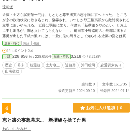
琉莉派
近藤・土方ら試衛館一門は、もともと尊王攘夷の志を胸に京へ上った。 ところ
が京の政治状況に巻き込まれ、翻弄され、いつしか尊王攘夷派から敵対視される
立場に追いやられる。 近藤は弱気に陥り、何度も「新撰組をやめたい」とお上
に申し出るが、聞き入れてもらえない――。 町田市小野路町の小島邸に残る近
藤勇が出した手紙の数々には、一般に鬼の局長として知られる近藤の姿とは真逆
の、弱々しい一面が克明にあらわれている。 近藤はずっと、新撰組を解散して
歴史・時代
完結
長編
多摩に帰りたいと思っていたのだ。 最新の歴史研究で明らかになった新撰組の
24h.ポイント
0pt
実相を、真正面から描きます。 主人公は土方歳三。 彼の恋と戦いの日々がメイ
228,656
3,218
位 / 228,656件
位 / 3,218件
小説
歴史・時代
ンとなります。
歴史
幕末
新選組
土方歳三
近藤勇
沖田総司
恋愛要素あり
山南敬助
感想数 0
文字数 161,735
最終更新日 2024.09.10
登録日 2024.07.14
4
お気に入り追加
6
恵と凛の妄想幕末... 新撰組を捨てた男
わらいしなみだし