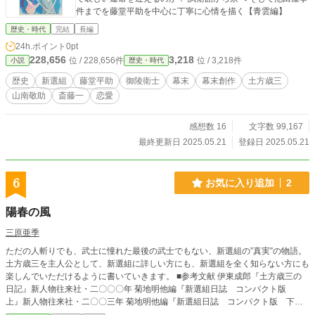
件までを藤堂平助を中心に丁寧に心情を描く【青雲編】
歴史・時代
完結
長編
24h.ポイント
0pt
228,656
3,218
位 / 228,656件
位 / 3,218件
小説
歴史・時代
歴史
新選組
藤堂平助
御陵衛士
幕末
幕末創作
土方歳三
山南敬助
斎藤一
恋愛
感想数 16
文字数 99,167
最終更新日 2025.05.21
登録日 2025.05.21
6
お気に入り追加
2
陽春の風
三原亜季
ただの人斬りでも、武士に憧れた最後の武士でもない、新選組の”真実”の物語。
土方歳三を主人公として、新選組に詳しい方にも、新選組を全く知らない方にも
楽しんでいただけるように書いていきます。 ■参考文献 伊東成郎『土方歳三の
日記』新人物往来社・二〇〇〇年 菊地明他編『新選組日誌 コンパクト版
上』新人物往来社・二〇〇三年 菊地明他編『新選組日誌 コンパクト版 下』
新人物往来社・二〇〇三年 山村竜也『早わかり新選組』日本実業出版社・二〇