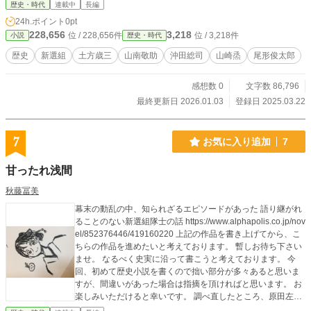
歴史・時代
連載中
長編
〇三年 歴史群像編集部編『図解 日本刀事典』学習研究社・二〇〇六年 相川司
24h.ポイント
0pt
『新選組隊士録』新紀元社・二〇一一年 家近良樹『江戸幕府崩壊 孝明天皇と
228,656
3,218
位 / 228,656件
位 / 3,218件
小説
歴史・時代
「一会桑」』講談社・二〇一四年 宮地正人『歴史の中の新選組』岩波書店・二
〇一七年 相川司『土方歳三 新選組を組織した男』中央公論新社・二〇一七年
歴史
新選組
土方歳三
山南敬助
沖田総司
山崎烝
尾形俊太郎
感想数 0
文字数 86,796
最終更新日 2026.01.03
登録日 2025.03.22
7
お気に入り追加
7
甘ったれ浅間
秋藤冨美
幕末の動乱の中、知られざるエピソードがあった 語り継がれ
ることのない新選組隊士の話 https://www.alphapolis.co.jp/nov
el/852376446/419160220 上記の作品を書き上げてから、こ
ちらの作品を進めたいと考えております。 暫しお待ち下さい
ませ。 なるべく史実に沿って書こうと考えております。 今
回、初めて歴史小説を書くので拙い部分が多々あると思いま
すが、間違いがあった場合は指摘を頂ければと思います。 お
楽しみいただけると幸いです。 調べ直したところ、原田左之
助さんが近藤さんと知り合ったのは一八六二年の暮れだそう