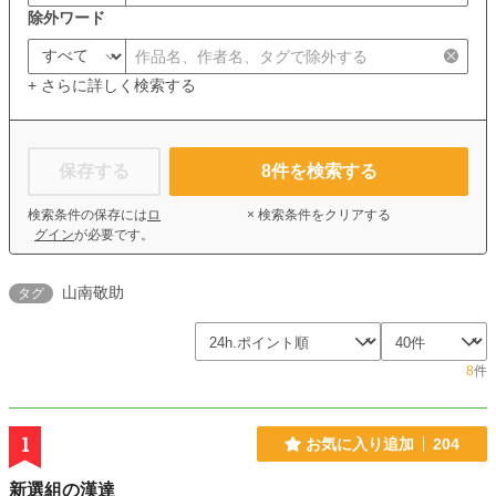
除外ワード
+ さらに詳しく検索する
保存する
8
件を検索する
検索条件の保存には
ロ
× 検索条件をクリアする
グイン
が必要です。
山南敬助
タグ
8
件
1
お気に入り追加
204
新選組の漢達