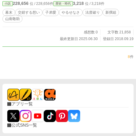
228,656
3,218
位 / 228,656件
位 / 3,218件
小説
歴史・時代
_)
幕末
交錯する想い
子弟愛
やるせなさ
法度破り
新撰組
山南敬助
感想数 0
文字数 21,858
最終更新日 2025.06.30
登録日 2018.09.19
8
件
アプリ一覧
公式SNS一覧