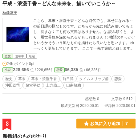
平成・浪漫千香～どんな未来を、描いていこうか～
秋藤冨美
こちら、幕末・浪漫千香～どんな時代でも、幸せになれる～
の前日譚の様なものです。どちらから先にお読み頂いてもよ
し、読まなくても何ら支障はありません。(お読み頂くと、よ
り一層世界観を深められるかもしれません！) 物語のきっかけ
というかそういう風なものを描けたら良いなと思います。 ゆ
ーっくり更新していきます。 ここで一先ず完結と致します。
恋愛
連載中
短編
24h.ポイント
0pt
228,656
66,335
位 / 228,656件
位 / 66,335件
小説
恋愛
歴史
幕末
幕末・浪漫千香
前日譚
タイムスリップ前
恋愛
沖田総司
藤堂平助
土方歳三
山南敬助
感想数 0
文字数 9,512
最終更新日 2020.06.01
登録日 2020.06.01
3
お気に入り追加
7
新撰組のものがたり