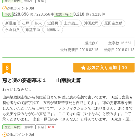
歴史・時代
連載中
長編
です！本編ではもう出会っております。すみません ※男主人
24h.ポイント
0pt
公です
228,656
3,218
位 / 228,656件
位 / 3,218件
小説
歴史・時代
新選組
江戸
幕末
近藤勇
土方歳三
沖田総司
原田左之助
永倉新八
藤堂平助
山南敬助
感想数 0
文字数 16,551
最終更新日 2018.02.15
登録日 2018.01.13
8
お気に入り追加
10
恵と凛の妄想幕末１ 山南脱走篇
わらいしなみだし
山南敬助脱走後から切腹前日までを 凛と恵の妄想で書いてます。 ★話し言葉★
初心者なので誤字脱字・方言が滅茶苦茶だと自戒してます。 凛の妄想幕末を楽
しんでいただけたら…幸いです。 ノンフィクションではありません。 あくまで
も史実を汲みながらの妄想です。 ここでは山南（やまなみ）と読みます。ご了
承くださいませ。 永倉・原田のみ（さんなん）と呼んでいます。 ★永倉・原田
編は「とある事件」のネタバレになることが判明 完結するまで猶予願いま
歴史・時代
連載中
長編
R18
す。 ★逢瀬編のRは…… メモ書きの素書きが二種類見つかってしまい……更新
24h.ポイント
0pt
は かなり遅くなると思います。 ゆっくり書かせて下さいませ。m(_ _)m ＼(_