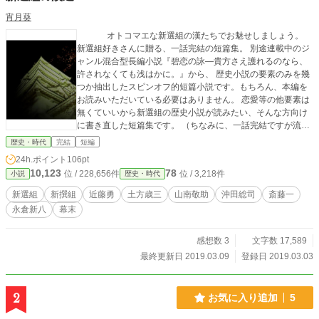
宵月葵
オトコマエな新選組の漢たちでお魅せしましょう。
新選組好きさんに贈る、一話完結の短篇集。 別途連載中のジ
ャンル混合型長編小説『碧恋の詠―貴方さえ護れるのなら、
許されなくても浅はかに。』から、 歴史小説の要素のみを幾
つか抽出したスピンオフ的短篇小説です。もちろん、本編を
お読みいただいている必要はありません。 恋愛等の他要素は
無くていいから新選組の歴史小説が読みたい、そんな方向け
に書き直した短篇集です。 （ちなみに、一話完結ですが流れ
は作ってあります） 楽しんでいただけますように。
歴史・時代
完結
短編
★ 本小説では…のかわりに・を好んで使用しております ―
24h.ポイント
106pt
もその場に応じ個数を変えて並べてます
10,123
78
位 / 228,656件
位 / 3,218件
小説
歴史・時代
新選組
新撰組
近藤勇
土方歳三
山南敬助
沖田総司
斎藤一
永倉新八
幕末
感想数 3
文字数 17,589
最終更新日 2019.03.09
登録日 2019.03.03
2
お気に入り追加
5