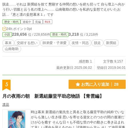
脱走……それは 新撰組を捨て 懇願する仲間の想いを絶ち切って 自ら壇上へ向か
う行い 切腹と云う名の壇上へ…… 山南敬助の想いを私的な妄想でえがいたお
話…『恵と凛の妄想幕末１』です
歴史・時代
連載中
長編
R15
24h.ポイント
0pt
228,656
3,218
位 / 228,656件
位 / 3,218件
小説
歴史・時代
幕末
交錯する想い
師弟愛・子弟愛
友情・同志
脱走
新撰組
山南敬助
感想数 1
文字数 9,157
最終更新日 2025.06.02
登録日 2019.04.01
5
お気に入り追加
28
月の夜雨の朝 新選組藤堂平助恋物語 【青雲編】
凛花
時は幕末 新選組の魁先生と異名と取る藤堂平助の純粋でいな
がらも激しい生き様 思いを寄せる遊女とのつかの間の逢瀬だ
けが心を癒す そんな日々も不穏な世の中の動きに巻き込まれ
て哀しい運命を迎えるのか！ 試衛館から京へ そして池田屋事