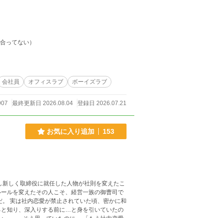
き合ってない）
会社員
オフィスラブ
ボーイズラブ
907
最終更新日 2026.08.04
登録日 2026.07.21
お気に入り追加
153
し新しく取締役に就任した人物が社則を変えたこ
ルールを変えたその人こそ、経営一族の御曹司で
かに和
ると知り、深入りする前に…と身を引いていたの