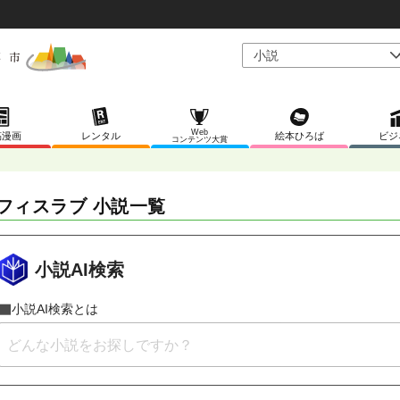
Web
稿漫画
レンタル
絵本ひろば
ビジ
コンテンツ大賞
フィスラブ 小説一覧
小説AI検索
小説AI検索とは