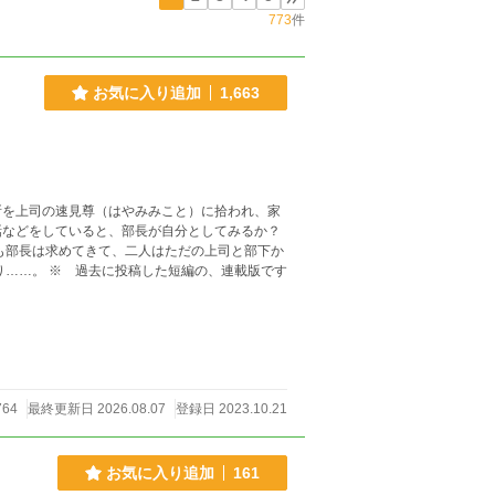
773
件
お気に入り追加
1,663
所を上司の速見尊（はやみみこと）に拾われ、家
話などをしていると、部長が自分としてみるか？
も部長は求めてきて、二人はただの上司と部下か
ら本当の恋人になっていく。 だが二人の前には障害が立ちはだかり……。 ※ 過去に投稿した短編の、連載版です
764
最終更新日 2026.08.07
登録日 2023.10.21
お気に入り追加
161