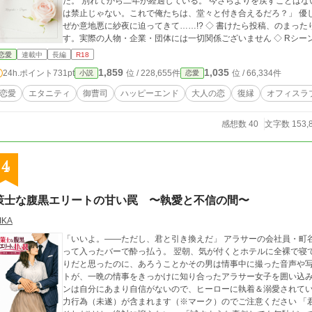
だ。 別れてから二年が経過している。 今さらよりを戻すことはない。 ――そう思っていたのに。 「もう社内恋愛
は禁止じゃない。これで俺たちは、堂々と付き合えるだろ？」 優しかったはずの和季が、甘くみだらに、そしてな
ぜか意地悪に紗夜に迫ってきて……!? ◇ 書けたら投稿、のまったり不定期です ◇ 設定はすべてフィクションで
す。実際の人物・企業・団体には一切関係ございません ◇ Rシ
ています ◇ 表紙はCanvaさまで作成いたしました
恋愛
連載中
長編
R18
1,859
1,035
24h.ポイント
731pt
位 / 228,655件
位 / 66,334件
小説
恋愛
恋愛
エタニティ
御曹司
ハッピーエンド
大人の恋
復縁
オフィスラ
感想数 40
文字数 153,
4
策士な腹黒エリートの甘い罠 〜執愛と不信の間〜
IKA
「いいよ。――ただし、君と引き換えだ」 アラサーの会社員・町谷 多佳子は恋人に別れを告げられ、自暴自棄にな
って入ったバーで酔っ払う。 翌朝、気が付くとホテルに全裸で寝
りだと思ったのに、あろうことかその男は情事中に撮った音声や写真で多佳子
トが、一晩の情事をきっかけに知り合ったアラサー女子を囲い込み、強
ンは自分にあまり自信がないので、ヒーローに執着＆溺愛されてい
力行為（未遂）が含まれます（※マーク）のでご注意ください 「君は俺のものだ。他の男を見ることは許さない。