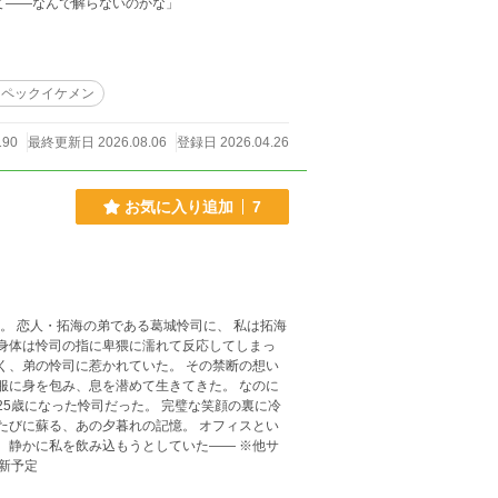
しても無駄だって――なんで解らないのかな」
スペックイケメン
190
最終更新日 2026.08.06
登録日 2026.04.26
お気に入り追加
7
の身体は怜司の指に卑猥に濡れて反応してしまっ
く、弟の怜司に惹かれていた。 その禁断の想い
25歳になった怜司だった。 完璧な笑顔の裏に冷
る、あの夕暮れの記憶。 オフィスとい
更新予定