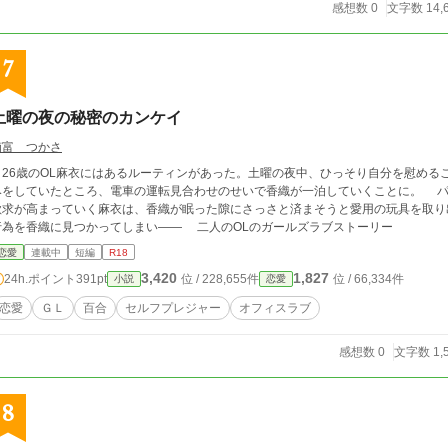
感想数 0
文字数 14,
7
土曜の夜の秘密のカンケイ
楠富 つかさ
26歳のOL麻衣にはあるルーティンがあった。土曜の夜中、ひっそり自分を慰める
みをしていたところ、電車の運転見合わせのせいで香織が一泊していくことに。 パ
欲求が高まっていく麻衣は、香織が眠った隙にさっさと済まそうと愛用の玩具を取り
行為を香織に見つかってしまい―― 二人のOLのガールズラブストーリー
恋愛
連載中
短編
R18
3,420
1,827
24h.ポイント
391pt
位 / 228,655件
位 / 66,334件
小説
恋愛
恋愛
ＧＬ
百合
セルフプレジャー
オフィスラブ
感想数 0
文字数 1,
8