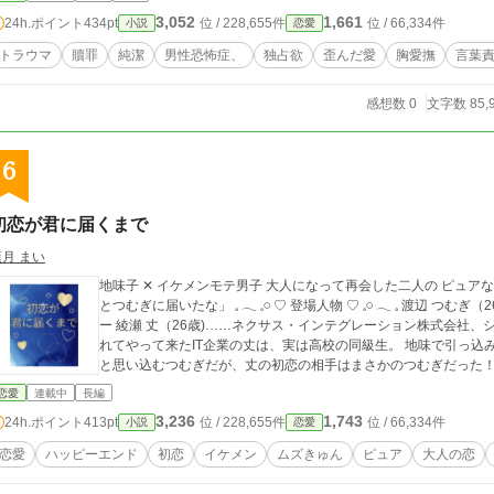
3,052
1,661
24h.ポイント
434pt
位 / 228,655件
位 / 66,334件
小説
恋愛
トラウマ
贖罪
純潔
男性恐怖症、
独占欲
歪んだ愛
胸愛撫
言葉
感想数 0
文字数 85,
6
初恋が君に届くまで
葉月 まい
地味子 ✕ イケメンモテ男子 大人になって再会した二人の ピュアなムズきゅんラブストーリー♡ 「俺の初恋、やっ
とつむぎに届いたな」 𓈒 𓂃 𓈒𓏸 ♡ 登場人物 ♡ 𓈒𓏸 𓂃 𓈒 渡辺 つむぎ（26歳)……株式会社フィラート、ウェブデザイナ
ー 綾瀬 丈（26歳)……ネクサス・インテグレーション株式会社、システムインテグレーター つむぎの職場に委託さ
れてやって来たIT企業の丈は、実は高校の同級生。 地味で引っ込み思案な自分のことなど、丈は覚えていないはず
と思い込むつむぎだが、丈の初恋の相手はまさかのつむぎだった
恋愛
連載中
長編
3,236
1,743
24h.ポイント
413pt
位 / 228,655件
位 / 66,334件
小説
恋愛
恋愛
ハッピーエンド
初恋
イケメン
ムズきゅん
ピュア
大人の恋