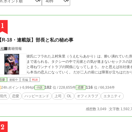
1
【R-18・連載版】部長と私の秘め事
臣桜
書籍情報
彼氏にフラれた上村朱里（うえむらあかり）は、酔い潰れていた
まで送られる。タクシーの中で元彼との気が進まないセックスの
と尋ねワンナイトラブの関係になってしまう。 かと思えば出社後
恋愛
連載中
長編
R18
182
116
24h.ポイント
6,994pt
位 / 228,655件
位 / 66,334件
小説
恋愛
現代
恋愛
ハッピーエンド
上司
OL
オフィスラブ
エタニティ
感想数 3,049
文字数 1,592,
2