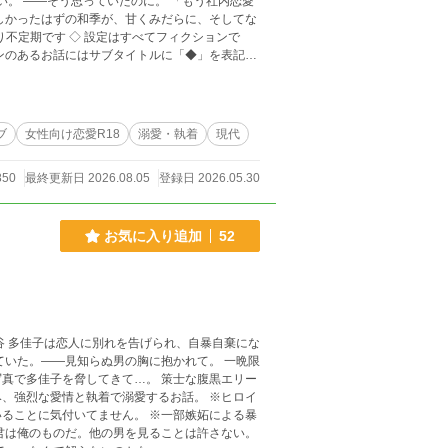
ーンのあるお話にはサブタイトルに「◆」を表記し
ブ
女性向け恋愛R18
溺愛・執着
現代
850
最終更新日 2026.08.05
登録日 2026.05.30
お気に入り追加
52
ていた。――見知らぬ男の胸に抱かれて。 一晩限
を脅してきて…。 策士な腹黒エリー
烈な愛情と執着で溺愛するお話。 ※ヒロイ
ることに気付いてません。 ※一部嫉妬による暴