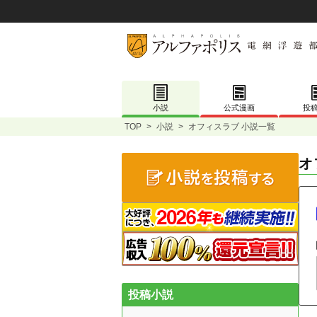
小説
公式漫画
投
TOP
>
小説
>
オフィスラブ 小説一覧
オ
投稿小説