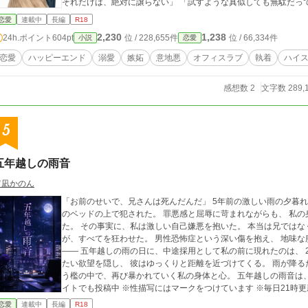
それだけは、絶対に譲らない」 「試すような真似
恋愛
連載中
長編
R18
2,230
1,238
24h.ポイント
604pt
位 / 228,655件
位 / 66,334件
小説
恋愛
恋愛
ハッピーエンド
溺愛
嫉妬
意地悪
オフィスラブ
執着
ハイ
感想数 2
文字数 289,
5
五年越しの雨音
宵凪かのん
「お前のせいで、兄さんは死んだんだ」 5年前の激しい雨の夕暮れ。 恋人・拓海の弟である葛城怜司に、 私は拓海
のベッドの上で犯された。 罪悪感と屈辱に苛まれながらも、 私
た。 その事実に、私は激しい自己嫌悪を抱いた。 本当は兄ではな
が、すべてを狂わせた。 男性恐怖症という深い傷を抱え、 地味な服に身を包み、息を潜めて生きてきた。 なのに
—— 五年越しの雨の日に、中途採用として私の前に現れたのは、 
たい欲望を隠し、 彼はゆっくりと距離を近づけてくる。 雨が降るたびに蘇
う檻の中で、再び暴かれていく私の身体と心。 五年越しの雨音は、 静かに私を飲み込もうとしていた—— ※他サ
イトでも投稿中 ※性描写にはマークをつけています ※毎日21時
恋愛
連載中
長編
R18