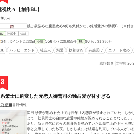
虎視眈々【創作BL】
猫塚ルイ
独占欲強めな腹黒攻め×何も気付かない鈍感受けの溺愛BL（※付
BL
連載中
短編
556
90
24h.ポイント
2,233pt
位 / 228,655件
位 / 31,396件
小説
BL
BL
ハッピーエンド
社会人
溺愛
執着攻め
鈍感受け
エリート攻め
感想数 0
文字数 20,
3
S系策士に豹変した元恋人御曹司の独占愛が甘すぎる
乃 藍
書籍情報
深田 紗夜が勤める会社では長年社内恋愛が禁止されていた。しか
とで、社員同士の自由な恋愛や結婚が認められることとなった。
あり、新人時代に紗夜の教育係を務めていた四歳年上の明里 和季だ。 実は社内恋愛が禁止されていた頃、密
季と交際していた紗夜。しかし彼には結婚を約束している人がい