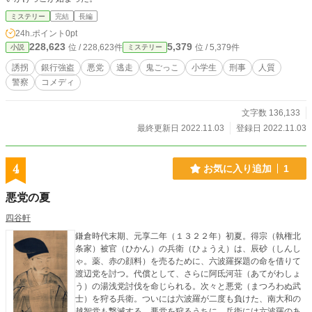
ミステリー
完結
長編
24h.ポイント
0pt
228,623
5,379
位 / 228,623件
位 / 5,379件
小説
ミステリー
誘拐
銀行強盗
悪党
逃走
鬼ごっこ
小学生
刑事
人質
警察
コメディ
文字数 136,133
最終更新日 2022.11.03
登録日 2022.11.03
4
お気に入り追加
1
悪党の夏
四谷軒
鎌倉時代末期、元享二年（１３２２年）初夏。得宗（執権北
条家）被官（ひかん）の兵衛（ひょうえ）は、辰砂（しんし
ゃ。薬、赤の顔料）を売るために、六波羅探題の命を借りて
渡辺党を討つ。代償として、さらに阿氐河荘（あてがわしょ
う）の湯浅党討伐を命じられる。次々と悪党（まつろわぬ武
士）を狩る兵衛。ついには六波羅が二度も負けた、南大和の
越智党も撃滅する。悪党を狩るうちに、兵衛には六波羅のあ