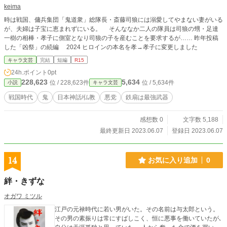
keima
時は戦国、傭兵集団「鬼道衆」総隊長・斎藤司狼には溺愛してやまない妻がいる
が、夫婦は子宝に恵まれずにいる。 そんななか二人の隊員は司狼の甥・足達
一樹の相棒・孝子に側室となり司狼の子を産むことを要求するが…… 昨年投稿
した「凶祭」の続編 2024 ヒロインの本名を孝→孝子に変更しました
キャラ文芸
完結
短編
R15
24h.ポイント
0pt
228,623
5,634
位 / 228,623件
位 / 5,634件
小説
キャラ文芸
戦国時代
鬼
日本神話/仏教
悪党
鉄扇は最強武器
感想数 0
文字数 5,188
最終更新日 2023.06.07
登録日 2023.06.07
14
お気に入り追加
0
絆・きずな
オガワ ミツル
江戸の元禄時代に若い男がいた。その名前は与太郎という。
その男の素振りは常にすばしこく、恒に悪事を働いていたが､