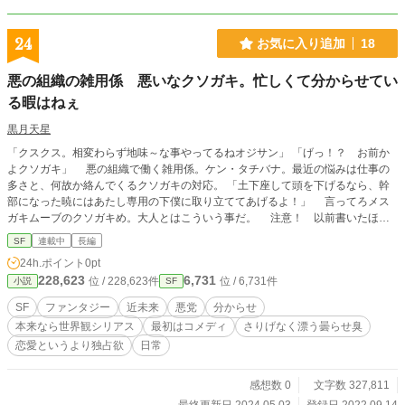
24
お気に入り追加
18
悪の組織の雑用係 悪いなクソガキ。忙しくて分からせてい
る暇はねぇ
黒月天星
「クスクス。相変わらず地味～な事やってるねオジサン」 「げっ！？ お前か
よクソガキ」 悪の組織で働く雑用係。ケン・タチバナ。最近の悩みは仕事の
多さと、何故か絡んでくるクソガキの対応。 「土下座して頭を下げるなら、幹
部になった暁にはあたし専用の下僕に取り立ててあげるよ！」 言ってろメス
ガキムーブのクソガキめ。大人とはこういう事だ。 注意！ 以前書いたほぼ
同名短編の連載版です。そのため第一話は短編版とほぼ同じです。 この小説
SF
連載中
長編
は小説家になろう、カクヨム、ハーメルン、ノベルピアでも投稿しています。
24h.ポイント
0pt
228,623
6,731
位 / 228,623件
位 / 6,731件
小説
SF
SF
ファンタジー
近未来
悪党
分からせ
本来なら世界観シリアス
最初はコメディ
さりげなく漂う曇らせ臭
恋愛というより独占欲
日常
感想数 0
文字数 327,811