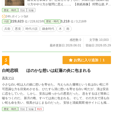
り方ややり方が疑問に思え……。 【表紙画像】 狩野山楽, Pu
blic domain, ウィキメディア・コモンズ経由で
歴史・時代
完結
短編
24h.ポイント
0pt
228,623
3,218
位 / 228,623件
位 / 3,218件
小説
歴史・時代
兵衛
悪党
時代小説
鎌倉時代
木
南
感想数 0
文字数 10,003
最終更新日 2026.06.01
登録日 2026.05.29
5
お気に入り追加
1
白蛇恋唄 ほのかな想いは紅蓮の炎に包まれる
真朱マロ
小さな白い蛇は人の娘に想いを寄せた。 与えられた珊瑚という名は白い蛇に不
可思議な力を目覚めさせる。 ひたすら清に想いを寄せる白い蛇だが、清は安吉
に恋をしていた。 しかし、安吉は根っからの悪党だった。 息をするほど簡単に
嘘をつくのだ。 新月の晩、すべては炎に包まれる。 そして、その大火で清も白
い蛇も命を失い、怪異がはじまるのだった。 安珍と清姫異聞 他サイトにも掲載
しています
歴史・時代
完結
短編
R15