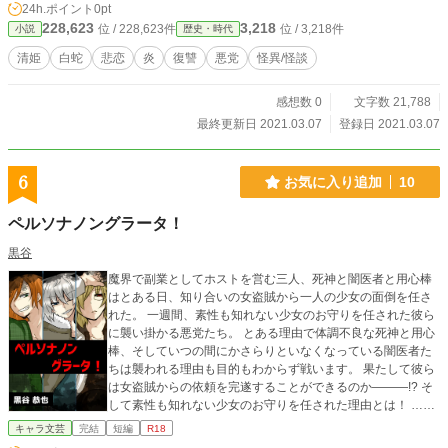
24h.ポイント
0pt
228,623
3,218
位 / 228,623件
位 / 3,218件
小説
歴史・時代
清姫
白蛇
悲恋
炎
復讐
悪党
怪異/怪談
感想数 0
文字数 21,788
最終更新日 2021.03.07
登録日 2021.03.07
6
お気に入り追加
10
ペルソナノングラータ！
黒谷
魔界で副業としてホストを営む三人、死神と闇医者と用心棒
はとある日、知り合いの女盗賊から一人の少女の面倒を任さ
れた。 一週間、素性も知れない少女のお守りを任された彼ら
に襲い掛かる悪党たち。 とある理由で体調不良な死神と用心
棒、そしていつの間にかさらりといなくなっている闇医者た
ちは襲われる理由も目的もわからず戦います。 果たして彼ら
は女盗賊からの依頼を完遂することができるのか―――!? そ
して素性も知れない少女のお守りを任された理由とは！ ……
とまあこんな感じで、とある魔界で過ごす、とある三人の悪
キャラ文芸
完結
短編
R18
党のお話です。 登場人物は九割が悪党、もうみんな悪党、悪