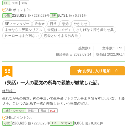
も投稿しています。
SF
完結
短編
24h.ポイント
0pt
228,623
6,731
位 / 228,623件
位 / 6,731件
小説
SF
SFファンタジー
近未来
日常
悪党
分からせ
本来なら世界観シリアス
最初はコメディ
さりげなく漂う曇らせ臭
ヒーローはまだ居ない
恋愛というより独占欲
感想数 0
文字数 5,172
最終更新日 2022.09.14
登録日 2022.06.14
22
お気に入り追加
0
（実話）一人の悪党の所為で親族が離散した話。
軽部雄二
生れながらの悪党。神の手違いで生を受けトラブルをまき散らす〇〇い女、Ｉ藤
Ｊ子。こいつの所為で一族が離散したという衝撃の実話。
ｴｯｾｲ・ﾉﾝﾌｨｸｼｮﾝ
連載中
長編
R15
24h.ポイント
0pt
228,623
8,861
位 / 228,623件
位 / 8,861件
小説
ｴｯｾｲ・ﾉﾝﾌｨｸｼｮﾝ