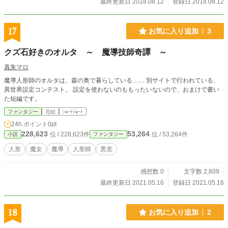
最終更新日 2018.08.12
登録日 2018.08.12
17
お気に入り追加
3
クズ石好きのオルタ ～ 魔導技師奇譚 ～
真朱マロ
魔導人形師のオルタは、森の奥で暮らしている…… 別サイトで行われている、
異世界設定コンテスト。 設定を使わないのももったいないので、おまけで書い
た短編です。
ファンタジー
完結
ｼｮｰﾄｼｮｰﾄ
24h.ポイント
0pt
228,623
53,264
位 / 228,623件
位 / 53,264件
小説
ファンタジー
人形
魔女
魔導
人形師
悪党
感想数 0
文字数 2,809
最終更新日 2021.05.16
登録日 2021.05.16
18
お気に入り追加
2