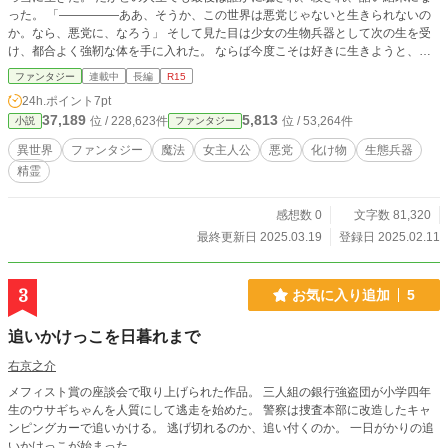
った。 「―――――ああ、そうか、この世界は悪党じゃないと生きられないの
か。なら、悪党に、なろう」 そして見た目は少女の生物兵器として次の生を受
け、都合よく強靭な体を手に入れた。 ならば今度こそは好きに生きようと、そ
の力を振るって悪党を目指す。 果たして元々生真面目な人間が本当に悪党にな
ファンタジー
連載中
長編
R15
れるのか。それは本人にも解らない。 なろう、カクヨムでも公開してます。
24h.ポイント
7pt
37,189
5,813
位 / 228,623件
位 / 53,264件
小説
ファンタジー
異世界
ファンタジー
魔法
女主人公
悪党
化け物
生態兵器
精霊
感想数 0
文字数 81,320
最終更新日 2025.03.19
登録日 2025.02.11
3
お気に入り追加
5
追いかけっこを日暮れまで
右京之介
メフィスト賞の座談会で取り上げられた作品。 三人組の銀行強盗団が小学四年
生のウサギちゃんを人質にして逃走を始めた。 警察は捜査本部に改造したキャ
ンピングカーで追いかける。 逃げ切れるのか、追い付くのか。 一日がかりの追
いかけっこが始まった。