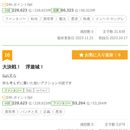
24h.ポイント
0pt
228,623
66,323
位 / 228,623件
位 / 66,323件
小説
恋愛
ファンタジー
転生
異世界
魔法
悪党
執着
メンヘラ.ヤンデレ
感想数 0
文字数 31,639
最終更新日 2023.11.21
登録日 2023.10.17
16
お気に入り追加
0
大決戦！ 浮遊城！
ねおすろ
何も考えずに書いた短いアクション小説です
ファンタジー
完結
ｼｮｰﾄｼｮｰﾄ
24h.ポイント
0pt
228,623
53,264
位 / 228,623件
位 / 53,264件
小説
ファンタジー
異世界
パンチと爪
正義
悪党
感想数 0
文字数 3,079