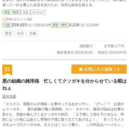
使って一計を案じた右京太夫だたが、以外な結末を迎える。
歴史・時代
完結
ｼｮｰﾄｼｮｰﾄ
24h.ポイント
0pt
228,623
3,218
位 / 228,623件
位 / 3,218件
小説
歴史・時代
悪党
右京
京都
感想数 0
文字数 2,775
最終更新日 2018.04.05
登録日 2018.04.05
21
お気に入り追加
2
悪の組織の雑用係 忙しくてクソガキを分からせている暇は
ねぇ
黒月天星
「クスクス。相変わらず地味～な事やってるねオジサン」 「げっ！？ お前か
よクソガキ」 悪の組織で働く雑用係。ケン・タチバナ。最近の悩みは仕事の
多さと、何故か絡んでくるクソガキの対応。 「土下座して頭を下げるなら、幹
部になった暁にはあたし専用の下僕に取り立ててあげるよ！」 言ってろメス
ガキムーブのクソガキめ。大人とはこういう事だ。 この作品はハーメルンに