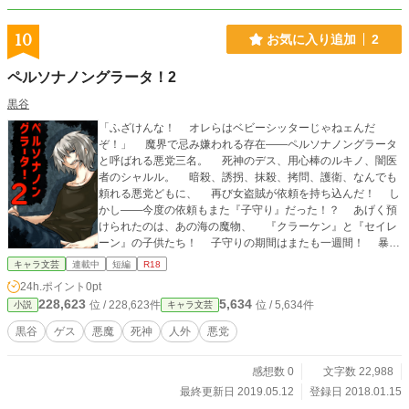
10
お気に入り追加
2
ペルソナノングラータ！2
黒谷
「ふざけんな！ オレらはベビーシッターじゃねェんだ
ぞ！」 魔界で忌み嫌われる存在――ペルソナノングラータ
と呼ばれる悪党三名。 死神のデス、用心棒のルキノ、闇医
者のシャルル。 暗殺、誘拐、抹殺、拷問、護衛、なんでも
頼れる悪党どもに、 再び女盗賊が依頼を持ち込んだ！ し
かし――今度の依頼もまた『子守り』だった！？ あげく預
けられたのは、あの海の魔物、 『クラーケン』と『セイレ
ーン』の子供たち！ 子守りの期間はまたも一週間！ 暴れ
盛りの子供たちを前に、悪党三人は果たして無事に依頼を成
キャラ文芸
連載中
短編
R18
功させることができるのか！ ※前回よりも大幅に悪ふざけ
24h.ポイント
0pt
します。 ※間違いなく教育に悪影響です。絶対にマネしな
228,623
5,634
位 / 228,623件
位 / 5,634件
小説
キャラ文芸
いでください。
黒谷
ゲス
悪魔
死神
人外
悪党
感想数 0
文字数 22,988
最終更新日 2019.05.12
登録日 2018.01.15