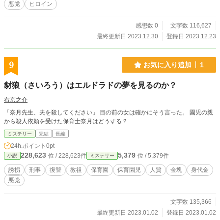
悪党
ヒロイン
俺が後継者に任命されたことが気にくわなかったのだろう。 腸が煮えくり返る
思いだが、死んでしまった今、前世の世界に関与することはできない。 転生し
た世界は、前世より差別がひどいし貧富の差が激しい。 せっかく前世の記憶を
感想数 0
文字数 116,627
持って生まれ変わることが出来たんだ。前世では出来なかった目標を達成してみ
最終更新日 2023.12.30
登録日 2023.12.23
せる。 だが俺の生まれた場所は―― 支配者、もしくはそれに準ずる身分だとま
た命を狙われる危険がある。それに万が一悪巧みに気づいても、地位が邪魔して
強行手段に出れないかもしれない。 それなら自分と同じ志を持つ者を陰から支
9
お気に入り追加
1
援し、裏から異世界を支配する。それがこの世界で俺がやるべきことだ。
豺狼（さいろう）はエルドラドの夢を見るのか？
右京之介
「奈月先生、夫を殺してください」 目の前の女は確かにそう言った。 園児の親
から殺人依頼を受けた保育士奈月はどうする？
ミステリー
完結
長編
24h.ポイント
0pt
228,623
5,379
位 / 228,623件
位 / 5,379件
小説
ミステリー
誘拐
刑事
復讐
教祖
保育園
保育園児
人質
金塊
身代金
悪党
文字数 135,366
最終更新日 2023.01.02
登録日 2023.01.02