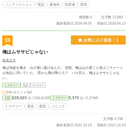
ノンフィクション
実話
基地外
犯罪者
悪党
感想数 0
文字数 12,883
最終更新日 2026.08.05
登録日 2026.04.13
23
お気に入り追加
1
俺はムササビじゃない
右京之介
俺は強盗を働き、山小屋に逃げ込んだ。 翌朝、俺は山小屋ごと地上二十メート
ル地点に浮いていた。 窓から飛び降りろ？ バカ言え、俺はムササビじゃな
い。
ミステリー
完結
ｼｮｰﾄｼｮｰﾄ
24h.ポイント
0pt
228,623
5,379
位 / 228,623件
位 / 5,379件
小説
ミステリー
ミステリー
悪党
密室
パニック
文字数 4,790
最終更新日 2021.10.23
登録日 2021.10.23