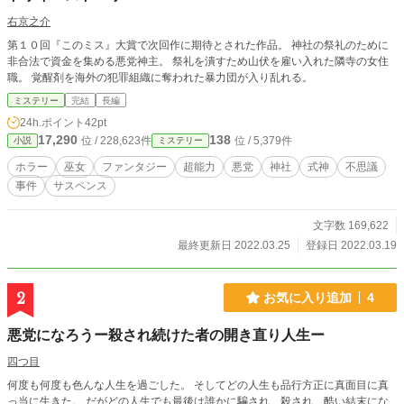
右京之介
第１０回『このミス』大賞で次回作に期待とされた作品。 神社の祭礼のために
非合法で資金を集める悪党神主。 祭礼を潰すため山伏を雇い入れた隣寺の女住
職。 覚醒剤を海外の犯罪組織に奪われた暴力団が入り乱れる。
ミステリー
完結
長編
24h.ポイント
42pt
17,290
138
位 / 228,623件
位 / 5,379件
小説
ミステリー
ホラー
巫女
ファンタジー
超能力
悪党
神社
式神
不思議
事件
サスペンス
文字数 169,622
最終更新日 2022.03.25
登録日 2022.03.19
2
お気に入り追加
4
悪党になろうー殺され続けた者の開き直り人生ー
四つ目
何度も何度も色んな人生を過ごした。 そしてどの人生も品行方正に真面目に真
っ当に生きた。 だがどの人生でも最後は誰かに騙され、殺され、酷い結末にな