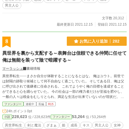
男主人公
文字数 20,312
最終更新日 2021.12.15
登録日 2021.12.15
8
お気に入り追加
282
異世界を裏から支配する～表舞台は信頼できる仲間に任せて
俺は無能を装って陰で暗躍する～
マーラッシュ
書籍情報
異世界転生⋯⋯まさか自分が体験することになるとはな。 俺はユウト。前世で
は財閥の跡取り候補として何不自由なく過ごしていた。 そしてある日、俺は父
に呼び出されて後継者に任命される。 これでようやく俺の目標を達成すること
ができると心を踊らせていた。 今の社会は一部の権力者だけが至福を肥やし、
一般の人々は税金をむしりとられ、満足な生活が出来ていないのが現状だ。 し
かし財閥のトップになれば、政治家達は支援している俺の声を無視することが出
ファンタジー
連載中
長編
R15
来ないはず。 誰もが幸せになる世界などありえないことはわかっている。だが
24h.ポイント
0pt
幸せになる人を増やすことはできるはずだ。 そして公の場で後継者を発表する
228,623
53,264
位 / 228,623件
位 / 53,264件
小説
ファンタジー
日がついにきた。 しかし父は殺された⋯⋯俺の従兄弟に。 俺はその現場を目撃
したが従兄弟に⋯⋯いや、従兄弟の派閥の手によって犯人にしたてられ、そして
異世界転生
剣と魔法
ざまぁ
姫
成長
キス
男主人公
女神
殺された。 従兄弟は自分が財閥の後継者に相応しいと常々口にしていたので、