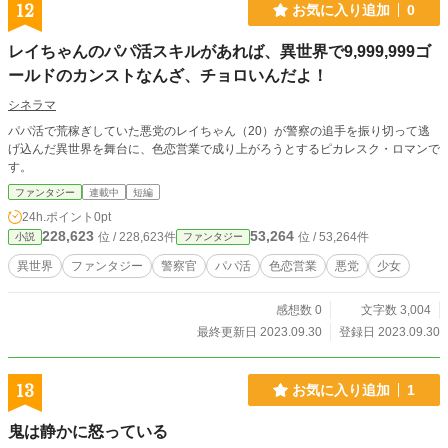
12
お気に入り追加
0
レイちゃんのパパ活スキルがあれば、異世界で9,999,999ゴ
ールドのカンストなんざ、チョロいんだよ！
シネラマ
パパ活で荒稼ぎしていた悪党のレイちゃん（20）が警察の追手を振り切って逃
げ込んだ異世界を舞台に、色恋営業で成り上がろうとするピカレスク・ロマンで
す。
ファンタジー
連載中
短編
24h.ポイント
0pt
228,623
53,264
位 / 228,623件
位 / 53,264件
小説
ファンタジー
異世界
ファンタジー
警察官
パパ活
色恋営業
悪党
少女
感想数 0
文字数 3,004
最終更新日 2023.09.30
登録日 2023.09.30
13
お気に入り追加
1
鬼は静かに怒っている