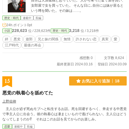
自分は天涯孤独と思っていた。 人から奪った金で酒を買い、
女郎屋で女を買っていた。 そんな日に､自分には妹が居ると
いう噂を聞いた。その妹は……。
歴史・時代
連載中
長編
24h.ポイント
0pt
228,623
3,218
位 / 228,623件
位 / 3,218件
小説
歴史・時代
絆
悪党
遊郭
兄と妹の関係
無情
許されない恋
真実
愛
江戸時代
最後の再会
感想数 0
文字数 8,624
最終更新日 2024.03.16
登録日 2024.03.09
15
お気に入り追加
18
悪党の執着心を舐めてた
上野佐栁
主人公が必ず死ぬモブへと転生するお話。死を回避するべく、奔走する中悪党
で準主人公に出会う。彼の執着心は凄まじいもので逃げられない。主人公はどう
なってしまうのか⁉︎ それはこのお話を見てからのお楽しみ。
恋愛
連載中
長編