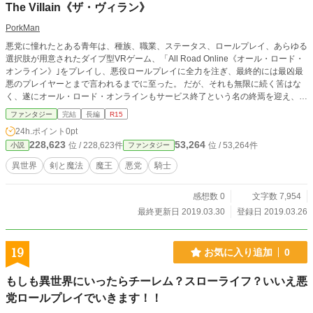
The Villain《ザ・ヴィラン》
PorkMan
悪党に憧れたとある青年は、種族、職業、ステータス、ロールプレイ、あらゆる
選択肢が用意されたダイブ型VRゲーム、「All Road Online《オール・ロード・
オンライン》｣をプレイし、悪役ロールプレイに全力を注ぎ、最終的には最凶最
悪のプレイヤーとまで言われるまでに至った。 だが、それも無限に続く筈はな
く、遂にオール・ロード・オンラインもサービス終了という名の終焉を迎え、悪
党に憧れた青年は、自分が唯一ゲーム無いで作ったNPCと共に、青年の悪党ロ
ファンタジー
完結
長編
R15
ールプレイは終了した……かと思われた。 青年が気付けばそこは異世界だっ
24h.ポイント
0pt
た!? これは、悪党に憧れ、悪党として異世界を謳歌する青年を描いた物語であ
228,623
53,264
位 / 228,623件
位 / 53,264件
小説
ファンタジー
る。
異世界
剣と魔法
魔王
悪党
騎士
感想数 0
文字数 7,954
最終更新日 2019.03.30
登録日 2019.03.26
19
お気に入り追加
0
もしも異世界にいったらチーレム？スローライフ？いいえ悪
党ロールプレイでいきます！！