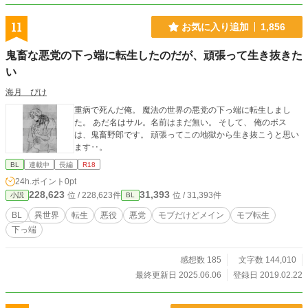
11
お気に入り追加
1,856
鬼畜な悪党の下っ端に転生したのだが、頑張って生き抜きた
い
海月 ぴけ
重病で死んだ俺。 魔法の世界の悪党の下っ端に転生しまし
た。 あだ名はサル。名前はまだ無い。 そして、 俺のボス
は、鬼畜野郎です。 頑張ってこの地獄から生き抜こうと思い
ます‥。
BL
連載中
長編
R18
24h.ポイント
0pt
228,623
31,393
位 / 228,623件
位 / 31,393件
小説
BL
BL
異世界
転生
悪役
悪党
モブだけどメイン
モブ転生
下っ端
感想数 185
文字数 144,010
最終更新日 2025.06.06
登録日 2019.02.22