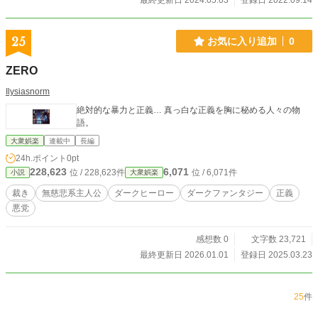
最終更新日 2024.05.03
登録日 2022.09.14
25
お気に入り追加
0
ZERO
Ilysiasnorm
絶対的な暴力と正義… 真っ白な正義を胸に秘める人々の物
語。
大衆娯楽
連載中
長編
24h.ポイント
0pt
228,623
6,071
位 / 228,623件
位 / 6,071件
小説
大衆娯楽
裁き
無慈悲系主人公
ダークヒーロー
ダークファンタジー
正義
悪党
感想数 0
文字数 23,721
最終更新日 2026.01.01
登録日 2025.03.23
25
件