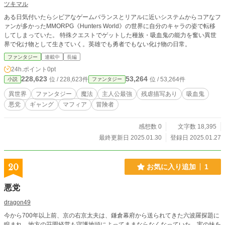
ツキマル
ある日気付いたらシビアなゲームバランスとリアルに近いシステムからコアなフ
ァンが多かったMMORPG《Hunters World》の世界に自分のキャラの姿で転移
してしまっていた。 特殊クエストでゲットした種族・吸血鬼の能力を奮い異世
界で化け物として生きていく。英雄でも勇者でもない化け物の日常。
ファンタジー
連載中
長編
24h.ポイント
0pt
228,623
53,264
位 / 228,623件
位 / 53,264件
小説
ファンタジー
異世界
ファンタジー
魔法
主人公最強
残虐描写あり
吸血鬼
悪党
ギャング
マフィア
冒険者
感想数 0
文字数 18,395
最終更新日 2025.01.30
登録日 2025.01.27
20
お気に入り追加
1
悪党
dragon49
今から700年以上前、京の右京太夫は、鎌倉幕府から送られてきた六波羅探題に
睨まれ、地方の荘園経営も守護地頭によってままならなくなっていた。実の妹を