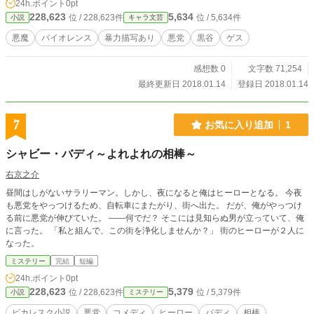
24h.ポイント
0pt
党祭りです。 自分の欲望に忠実で強くてハチャメチャで『正
228,623
5,634
位 / 228,623件
位 / 5,634件
小説
キャラ文芸
義』のどこにもない悪魔たちの世界を覗き見てみませんか。
※別投稿サイトで投稿した作品です。 ※気分を悪くしたら超
悪魔
バイオレンス
暴力描写あり
悪党
黒谷
ゲス
ごめんなさい。
感想数 0
文字数 71,254
最終更新日 2018.01.14
登録日 2018.01.14
7
お気に入り追加
1
シャビー・バディ～よれよれの相棒～
右京之介
昼間はしがないサラリーマン。しかし、夜になると俺はヒーローとなる。 今夜
も悪党をやっつけるため、自転車にまたがり、街へ出た。 だが、俺がやっつけ
る前に悪党が伸びていた。 ――何でだ？ そこには見知らぬ男が立っていて、俺
に言った。 「私と組んで、この街を浄化しませんか？」 街のヒーローが２人に
なった。
ミステリー
完結
短編
24h.ポイント
0pt
228,623
5,379
位 / 228,623件
位 / 5,379件
小説
ミステリー
ピカレスク小説
悪党
コメディ
ヒーロー
バディ
相棒