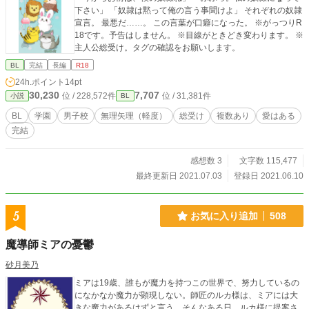
下さい」 「奴隷は黙って俺の言う事聞けよ」 それぞれの奴隷
宣言。 最悪だ……。 この言葉が口癖になった。 ※がっつりR
18です。予告はしません。 ※目線がときどき変わります。 ※
主人公総受け。タグの確認をお願いします。
BL
完結
長編
R18
24h.ポイント
14pt
30,230
7,707
位 / 228,572件
位 / 31,381件
小説
BL
BL
学園
男子校
無理矢理（軽度）
総受け
複数あり
愛はある
完結
感想数 3
文字数 115,477
最終更新日 2021.07.03
登録日 2021.06.10
5
お気に入り追加
508
魔導師ミアの憂鬱
砂月美乃
ミアは19歳、誰もが魔力を持つこの世界で、努力しているの
になかなか魔力が顕現しない。師匠のルカ様は、ミアには大
きな魔力があるはずと言う。そんなある日、ルカ様に提案さ