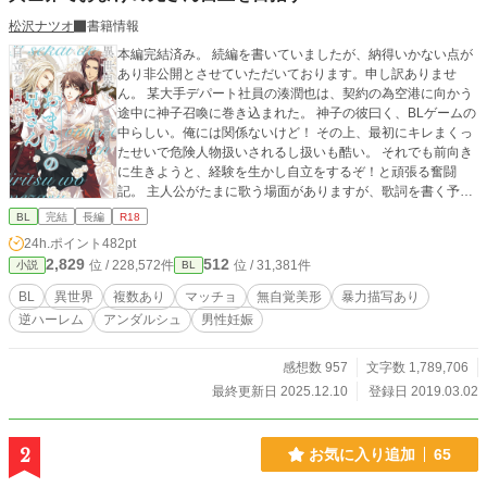
松沢ナツオ
書籍情報
本編完結済み。 続編を書いていましたが、納得いかない点が
あり非公開とさせていただいております。申し訳ありませ
ん。 某大手デパート社員の湊潤也は、契約の為空港に向かう
途中に神子召喚に巻き込まれた。 神子の彼曰く、BLゲームの
中らしい。俺には関係ないけど！ その上、最初にキレまくっ
たせいで危険人物扱いされるし扱いも酷い。 それでも前向き
に生きようと、経験を生かし自立をするぞ！と頑張る奮闘
記。 主人公がたまに歌う場面がありますが、歌詞を書く予定
はありません。読みながら脳内に再生された歌で補完をお願
BL
完結
長編
R18
いします。 作中、予告なく男性妊娠の表現あり。 暴力表現も
24h.ポイント
482pt
出て来ます。苦手な方は回避を御願いします。 改稿しており
2,829
512
位 / 228,572件
位 / 31,381件
小説
BL
ますので、表現が違う箇所は緩くお読みいただけると助かり
ます。
BL
異世界
複数あり
マッチョ
無自覚美形
暴力描写あり
逆ハーレム
アンダルシュ
男性妊娠
感想数 957
文字数 1,789,706
最終更新日 2025.12.10
登録日 2019.03.02
2
お気に入り追加
65