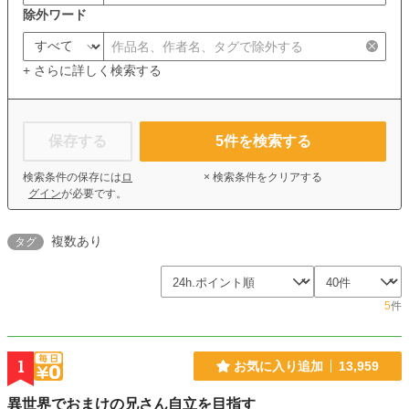
除外ワード
+ さらに詳しく検索する
保存する
5
件を検索する
検索条件の保存には
ロ
× 検索条件をクリアする
グイン
が必要です。
複数あり
タグ
5
件
1
お気に入り追加
13,959
異世界でおまけの兄さん自立を目指す