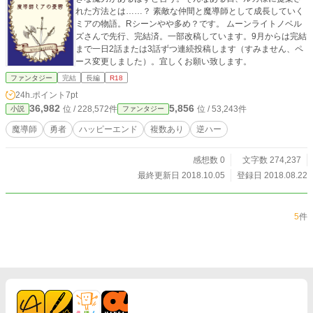
れた方法とは……？ 素敵な仲間と魔導師として成長していく
ミアの物語。Rシーンやや多め？です。 ムーンライトノベル
ズさんで先行、完結済。一部改稿しています。9月からは完結
まで一日2話または3話ずつ連続投稿します（すみません、ペ
ース変更しました）。宜しくお願い致します。
ファンタジー
完結
長編
R18
24h.ポイント
7pt
36,982
5,856
位 / 228,572件
位 / 53,243件
小説
ファンタジー
魔導師
勇者
ハッピーエンド
複数あり
逆ハー
感想数 0
文字数 274,237
最終更新日 2018.10.05
登録日 2018.08.22
5
件