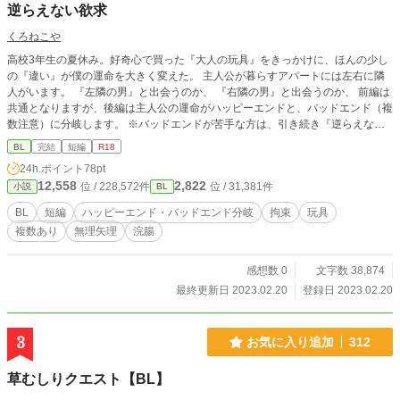
逆らえない欲求
くろねこや
高校3年生の夏休み。好奇心で買った『大人の玩具』をきっかけに、ほんの少し
の『違い』が僕の運命を大きく変えた。 主人公が暮らすアパートには左右に隣
人がいます。 『左隣の男』と出会うのか、 『右隣の男』と出会うのか、 前編は
共通となりますが、後編は主人公の運命がハッピーエンドと、バッドエンド（複
数注意）に分岐します。 ※バッドエンドが苦手な方は、引き続き『逆らえない
欲求 after story』をお読みください。 ※『after story』に合わせて、『左隣』
BL
完結
短編
R18
と『右隣』を並べ替えました。 ※『横書き』方向に設定してお読みください。
24h.ポイント
78pt
12,558
2,822
位 / 228,572件
位 / 31,381件
小説
BL
BL
短編
ハッピーエンド・バッドエンド分岐
拘束
玩具
複数あり
無理矢理
浣腸
感想数 0
文字数 38,874
最終更新日 2023.02.20
登録日 2023.02.20
3
お気に入り追加
312
草むしりクエスト【BL】