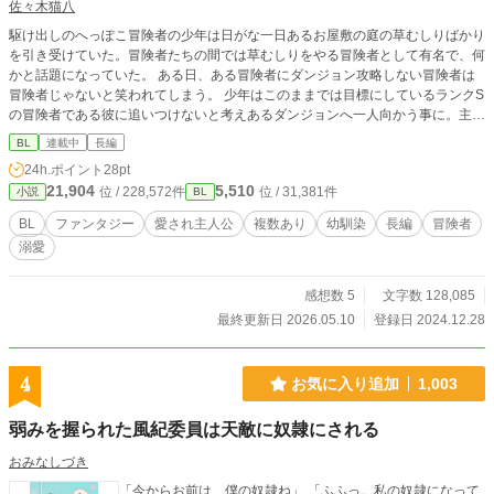
佐々木猫八
駆け出しのへっぽこ冒険者の少年は日がな一日あるお屋敷の庭の草むしりばかり
を引き受けていた。冒険者たちの間では草むしりをやる冒険者として有名で、何
かと話題になっていた。 ある日、ある冒険者にダンジョン攻略しない冒険者は
冒険者じゃないと笑われてしまう。 少年はこのままでは目標にしているランクS
の冒険者である彼に追いつけないと考えあるダンジョンへ一人向かう事に。主人
公は無事に生還できるのか⋯ ●主人公受けです。 ●主人公溺愛されています。 ●
BL
連載中
長編
転生転移ものではありません。 ●長編予定です。 ※文字サイズ最小を推奨して
24h.ポイント
28pt
います。 ※誰が何と言おうともBLだと主張しています。
21,904
5,510
位 / 228,572件
位 / 31,381件
小説
BL
BL
ファンタジー
愛され主人公
複数あり
幼馴染
長編
冒険者
溺愛
感想数 5
文字数 128,085
最終更新日 2026.05.10
登録日 2024.12.28
4
お気に入り追加
1,003
弱みを握られた風紀委員は天敵に奴隷にされる
おみなしづき
「今からお前は、僕の奴隷ね」 「ふふっ。私の奴隷になって