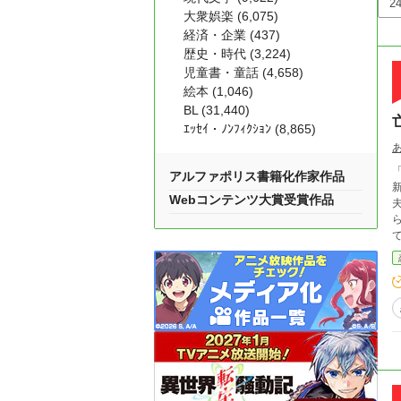
大衆娯楽 (6,075)
経済・企業 (437)
歴史・時代 (3,224)
児童書・童話 (4,658)
絵本 (1,046)
BL (31,440)
ｴｯｾｲ・ﾉﾝﾌｨｸｼｮﾝ (8,865)
「私
アルファポリス書籍化作家作品
新
Webコンテンツ大賞受賞作品
夫に
られ
てつ
う。 「あの男は何だ」 「私の初恋の人です。
そ
亡