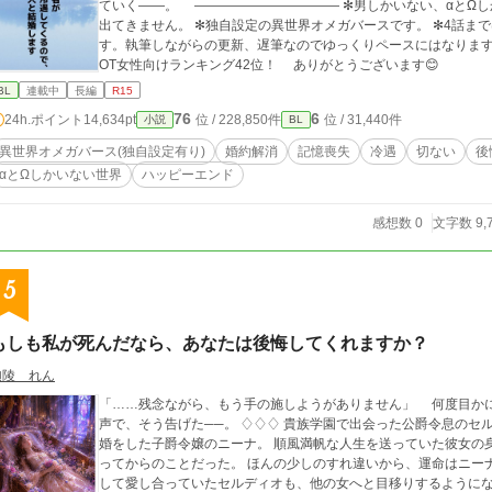
ていく――。 ――――――――――― ✻男しかいない、αとΩしかいない世界観なので、女性やβといった概念は
出てきません。 ✻独自設定の異世界オメガバースです。 ✻4話ま
す。執筆しながらの更新、遅筆なのでゆっくりペースにはなりますが、完結は保証い
OT女性向けランキング42位！ ありがとうございます😊
BL
連載中
長編
R15
76
6
24h.ポイント
14,634pt
位 / 228,850件
位 / 31,440件
小説
BL
異世界オメガバース(独自設定有り)
婚約解消
記憶喪失
冷遇
切ない
後
αとΩしかいない世界
ハッピーエンド
感想数 0
文字数 9,
5
もしも私が死んだなら、あなたは後悔してくれますか？
迦陵 れん
「……残念ながら、もう手の施しようがありません」 何度目かになる入念な診察の後、医師は哀れみのこもった
声で、そう告げた──。 ♢♢♢ 貴族学園で出会った公爵令息のセルディオと、身分の差を乗り越え、幸せな恋愛結
婚をした子爵令嬢のニーナ。 順風満帆な人生を送っていた彼女の
ってからのことだった。 ほんの少しのすれ違いから、運命はニーナを残酷な世界へと叩き落とし、お互いを唯一と
して愛し合っていたセルディオも、他の女へと目移りするようになる。 「一生私を愛してくれると言っ