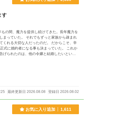
ます
年もの間、魔力を提供し続けてきた。長年魔力を
ずっと家族から疎まれ
切な人だったのだ。 だからこそ、辛
に婚約者になる事も決まっていた。 これか
告げられたのは、他の令嬢と結婚したいという
(__)m 他サイトでも同時投
225
最終更新日 2026.08.08
登録日 2026.08.02
お気に入り追加
1,611