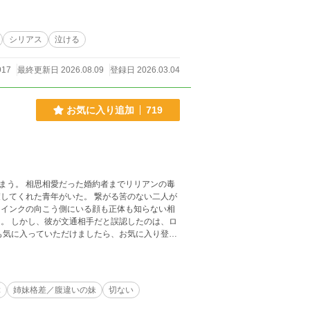
シリアス
泣ける
917
最終更新日 2026.08.09
登録日 2026.03.04
お気に入り追加
719
まう。 相思相愛だった婚約者までリリアンの毒
してくれた青年がいた。 繋がる筈のない二人が
 インクの向こう側にいる顔も正体も知らない相
。 しかし、彼が文通相手だと誤認したのは、ロ
しくお願いいたします。 注:打たれるシーンがあるので、苦手な方はお逃げください<(_ _)>
障
姉妹格差／腹違いの妹
切ない