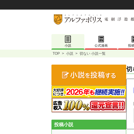
小説
公式漫画
投
TOP
>
小説
>
切ない 小説一覧
切
投稿小説