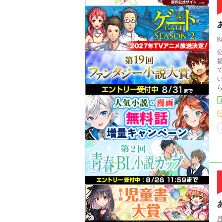
K
提
ジョー
幸せの
た