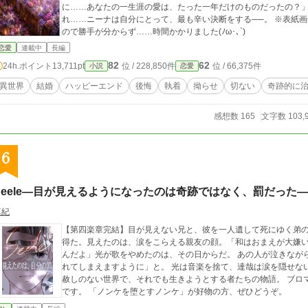
に……あなたの一生涯の愛は、たった一年だけのものだったの？」 身体は病に侵され、心は愛する夫に引き裂
れ……ニーナは自分にとって、最も辛い決断をする──。 ※表紙画像はAIが頑張ってくれました。 初めて使った
ので勝手が分からず……時間かかりました(ﾉω･､`)
恋愛
連載中
長編
82
62
24h.ポイント
13,711pt
位 / 228,850件
位 / 66,375件
小説
恋愛
異世界
結婚
ハッピーエンド
後悔
執着
拗らせ
切ない
奇跡的に
感想数 165
文字数 103,
6
Seele―目が見えるようになったのは奇跡ではなく、罰だった―
真紀
【第四楽章完結】目が見えない兄と、彼を一人遺して死にゆく弟の
得た。見えたのは、涙をこらえる親友の顔。「和はおまえが大嫌
んだよ」光が歌をやめたのは、その日からだ。 あの人が泣きなが
れてしまえますように」と。 光は音楽を捨て、達哉は涙を隠せな
赦しのない世界で、それでも生きようとする者たちの物語。 ブロマンス寄りですがBL好きな方に読んで欲しい作品
です。 「ノンケを堕とすノンケ」が好物の方、ぜひどうぞ。