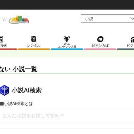
Web
稿漫画
レンタル
絵本ひろば
ビジ
コンテンツ大賞
ない 小説一覧
小説AI検索
小説AI検索とは