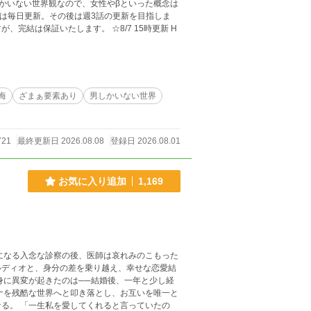
では毎日更新。その後は週3話の更新を目指しま
たします。 ☆8/7 15時更新 H
悔
ざまぁ要素あり
男しかいない世界
721
最終更新日 2026.08.08
登録日 2026.08.01
お気に入り追加
1,169
身に異変が起きたのは──結婚後、一年と少し経
ていたの