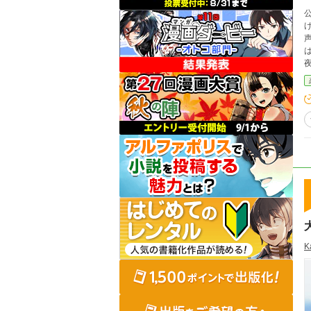
公
げ
声で
は
夜
続け
K