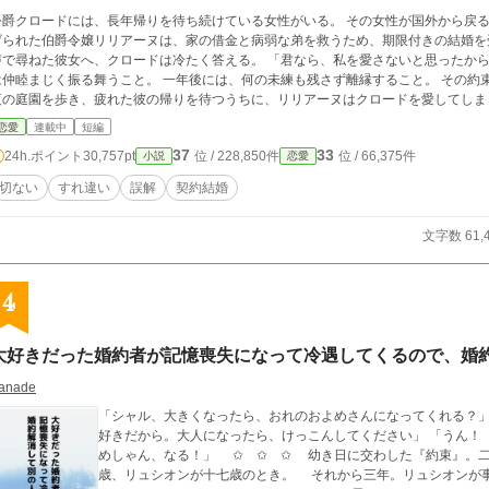
爵クロードには、長年帰りを待ち続けている女性がいる。 その女性が国外から戻るまでの一年間だけ、妻になってほしい。 そう告
られた伯爵令嬢リリアーヌは、家の借金と病弱な弟を救うため、期限付きの結婚を受け入れた。 「なぜ、私なの
尋ねた彼女へ、クロードは冷たく答える。 「君なら、私を愛さないと思ったからだ」 愛を求めないこと。 公爵夫妻として人前で
仲睦まじく振る舞うこと。 一年後には、何の未練も残さず離縁すること。 その約束を守るつもりだった。 けれど共に食卓を囲み、
の庭園を歩き、疲れた彼の帰りを待つうちに、リリアーヌはクロードを愛してしまう。 そして契約終了を目前に、クロー
ていた侯爵令嬢ヴィオレッタが帰国する。 当然のように彼の腕へ触れ、過去の思い出を語り、公爵邸へ入り込むヴィオレッタ。
恋愛
連載中
短編
リリアーヌは約束どおり、少しずつクロードから離れ始める。
37
33
24h.ポイント
30,757pt
位 / 228,850件
位 / 66,375件
小説
恋愛
切ない
すれ違い
誤解
契約結婚
文字数 61,
4
大好きだった婚約者が記憶喪失になって冷遇してくるので、婚
anade
「シャル、大きくなったら、おれのおよめさんになってくれる？」 「およめしゃん？」 「うん。おれ、シャルが
好きだから。大人になったら、けっこんしてください」 「うん！ シャルもリュシーしゃま、だいしゅき！ およ
めしゃん、なる！」 ✩ ✩ ✩ 幼き日に交わした『約束』。二人が正式に婚約したのは、シャーロットが十二
歳、リュシオンが十七歳のとき。 それから三年。リュシオンが