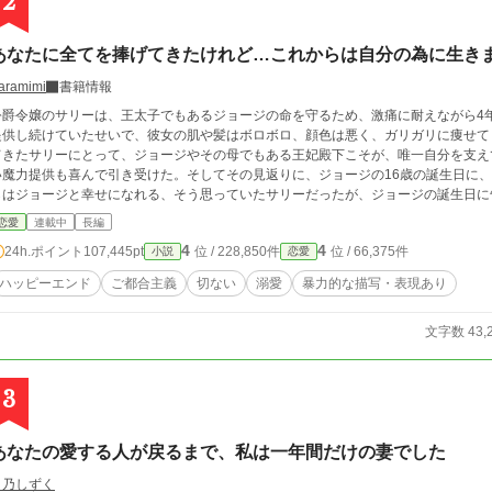
2
あなたに全てを捧げてきたけれど…これからは自分の為に生き
aramimi
書籍情報
公爵令嬢のサリーは、王太子でもあるジョージの命を守るため、激痛に耐えながら4
供し続けていたせいで、彼女の肌や髪はボロボロ、顔色は悪く、ガリガリに痩せてしまっていた。 それでも
てきたサリーにとって、ジョージやその母でもある王妃殿下こそが、唯一自分を支えてくれる大
い魔力提供も喜んで引き受けた。そしてその見返りに、ジョージの16歳の誕生日に、正式
らはジョージと幸せになれる、そう思っていたサリーだったが、ジョージの誕生日に
ジからの非道な言葉だった。 唯一の支えだったジョージからの言葉にショックを受けるサリーだったが、それでもジョージの
恋愛
連載中
長編
為に身を引く事を決意した。 だが父はサリーの決断に激怒、ついにサリーを手にかけようとして… ずっと自分を犠牲にしてき
4
4
24h.ポイント
107,445pt
位 / 228,850件
位 / 66,375件
小説
恋愛
少女サリーが、本当の幸せを掴むまでのお話です。 ご都合主義全開のお話ですが、お願いいたしますm
稿しております
ハッピーエンド
ご都合主義
切ない
溺愛
暴力的な描写・表現あり
文字数 43,
3
あなたの愛する人が戻るまで、私は一年間だけの妻でした
月乃しずく