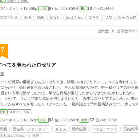
BL
連載中
長編
87
10
24h.ポイント
13,066pt
位 / 228,850件
位 / 31,440件
小説
BL
ブロマンス
不憫
残酷
切ない
BLよりBL
文学的
音楽
双子の兄弟
感想数 16
文字数 516,
7
すべてを奪われたロゼリア
鈴蘭
ハート伯爵家の世継ぎであるロゼリアは、腹違いの妹リリアンにすべてを奪われてし
牙にかかり、婚約破棄を言い渡された。 そんな孤独のなかで、唯一ロゼリアの心を癒
文通という形で繋がったのは、単なる偶然が重なったからではないのかもしれない。
手。 やがて、互いに特別な感情を抱くようになり、青年はロゼリアの元へ会いに来た
アからすべてを奪ったリリアンだった… 最終話まで予約投稿済みです。 少しでも気に入っていただけましたら、お気に入り登録
で応援していただけると嬉しいです。 宜
恋愛
連載中
長編
92
67
24h.ポイント
12,362pt
位 / 228,850件
位 / 66,375件
小説
恋愛
恋愛
異世界・ファンタジー
ざまぁ
婚約破棄
ハッピーエンド
完結保
すれ違い/勘違い
文通