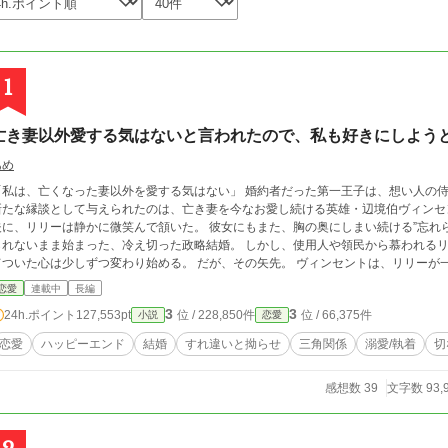
1
亡き妻以外愛する気はないと言われたので、私も好きにしよう
あめ
は、亡くなった妻以外を愛する気はない」 婚約者だった第一王子は、想い人の侍女と駆け落ちした。 残された侯爵令嬢リリーに
たな縁談として与えられたのは、亡き妻を今なお愛し続ける英雄・辺境伯ヴィンセント。 「君を愛することはない」 そ
、リリーは静かに微笑んで頷いた。 彼女にもまた、胸の奥にしまい続ける”忘れられない人”がいたから。 互いに愛する人を忘れ
ないまま始まった、冷え切った政略結婚。 しかし、使用人や領民から慕われるリリーの優しさに触れるうち、ヴィンセントの凍
いた心は少しずつ変わり始める。 だが、その矢先。 ヴィンセントは、リリーが一人の男と親しげに語り合う姿を目撃してしま
……今も、その人だけを想っています」 激しく動揺し、彼女を責めるヴィンセント。
恋愛
連載中
長編
んな夫を見つめ、リリーは不思議そうに首を傾げた。 「旦那様だって、奥様以外は愛する気はないと仰っていたじゃないですか」
3
3
24h.ポイント
127,553pt
位 / 228,850件
位 / 66,375件
小説
恋愛
き妻だけを愛すると誓った男と、叶わない初恋を胸にしまい続ける女。 叶わないであろう恋に身を焦がす、すれ違い夫婦の物語。
____ 毎日7:30、18時、21時に投稿します。 不定期で、15時、0時に投稿すること
恋愛
ハッピーエンド
結婚
すれ違いと拗らせ
三角関係
溺愛/執着
切
感想数 39
文字数 93,