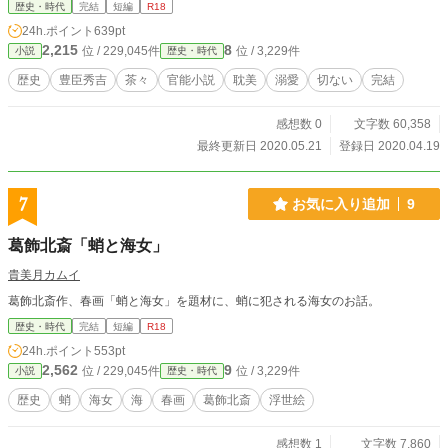
歴史・時代
完結
短編
R18
24h.ポイント
639pt
2,215
8
位 / 229,045件
位 / 3,229件
小説
歴史・時代
歴史
豊臣秀吉
茶々
官能小説
耽美
溺愛
切ない
完結
感想数 0
文字数 60,358
最終更新日 2020.05.21
登録日 2020.04.19
7
お気に入り追加
9
葛飾北斎「蛸と海女」
貴美月カムイ
葛飾北斎作、春画「蛸と海女」を題材に、蛸に犯される海女のお話。
歴史・時代
完結
短編
R18
24h.ポイント
553pt
2,562
9
位 / 229,045件
位 / 3,229件
小説
歴史・時代
歴史
蛸
海女
海
春画
葛飾北斎
浮世絵
感想数 1
文字数 7,860