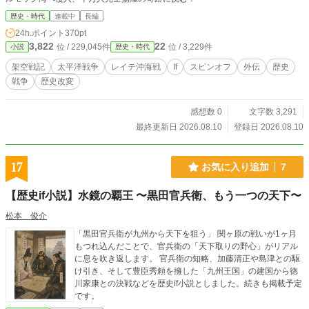
歴史・時代
連載中
長編
24h.ポイント
370pt
3,822
22
位 / 229,045件
位 / 3,229件
小説
歴史・時代
架空戦記
太平洋戦争
レイテ沖海戦
If
スピンオフ
外伝
歴史
戦争
歴史改変
感想数 0
文字数 3,291
最終更新日 2026.08.10
登録日 2026.08.10
17
お気に入り追加
7
【歴史if小説】水鏡の覇王 〜黒田官兵衛、もう一つの天下〜
松本 俊介
「黒田官兵衛が九州から天下を狙う」 関ヶ原の戦いが1ヶ月
もつれ込んだことで、官兵衛の「天下取りの野心」がリアル
に息を吹き返します。 官兵衛の知略、加藤清正や島津との駆
け引き、そして豊臣秀頼を擁した「九州王国」の建国から徳
川家康との決戦などを歴史if小説としました。続きも掲載予定
です。