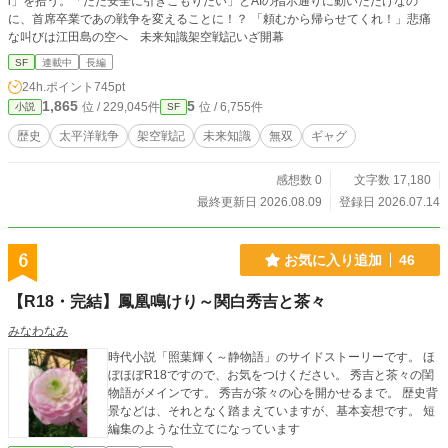
i」を拾う。「ただ安全に引きこもりたい」とAIの指示通りに動いただけなの
に、首席卒業であの戦争を変えることに！？ 「頼むから帰らせてくれ！」悲痛
な叫びは江田島の空へ 未来知識架空戦記いざ開幕
SF
連載中
長編
24h.ポイント
745pt
1,865
5
位 / 229,045件
位 / 6,755件
小説
SF
歴史
太平洋戦争
架空戦記
未来知識
無双
ギャグ
感想数 0
文字数 17,180
最終更新日 2026.08.09
登録日 2026.07.14
6
お気に入り追加
46
【R18・完結】鳳凰鳴けり～関白秀吉と茶々
みなわなみ
時代小説「照葉輝く～静物語」のサイドストーリーです。 ほ
ぼほぼR18ですので、お気をつけください。 秀吉と茶々の閨
物語がメインです。 秀吉が茶々の心を開かせるまで。 歴史背
景などは、それとなく踏まえていますが、基本妄想です。 短
編集のような仕立てになっています