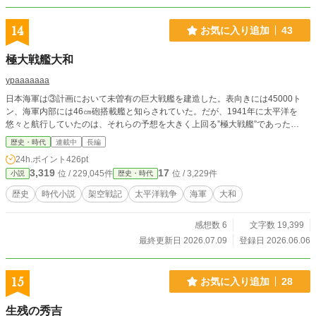
14
お気に入り追加
43
極大戦艦大和
ypaaaaaaa
日本海軍は③計画において未曽有の巨大戦艦を建造した。表向きには45000ト
ン、海軍内部には46㎝砲搭載艦と知らされていた。だが、1941年に太平洋を
悠々と航行していたのは、それらの予想を大きく上回る”極大戦艦”であった…
歴史・時代
連載中
長編
24h.ポイント
426pt
3,319
17
位 / 229,045件
位 / 3,229件
小説
歴史・時代
歴史
時代小説
架空戦記
太平洋戦争
海軍
大和
感想数 6
文字数 19,399
最終更新日 2026.07.09
登録日 2026.06.06
15
お気に入り追加
28
生残の秀吉