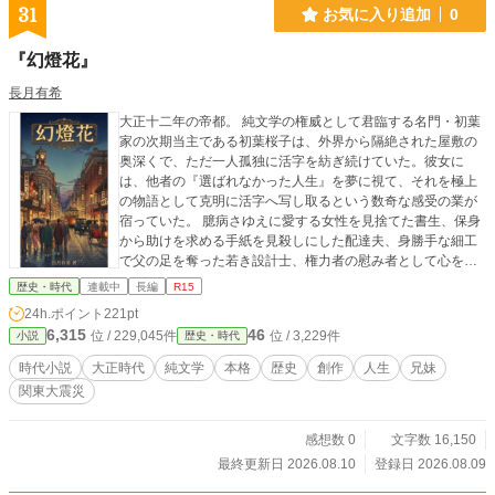
31
お気に入り追加
0
『幻燈花』
長月有希
大正十二年の帝都。 純文学の権威として君臨する名門・初葉
家の次期当主である初葉桜子は、外界から隔絶された屋敷の
奥深くで、ただ一人孤独に活字を紡ぎ続けていた。彼女に
は、他者の『選ばれなかった人生』を夢に視て、それを極上
の物語として克明に活字へ写し取るという数奇な感受の業が
宿っていた。 臆病さゆえに愛する女性を見捨てた書生、保身
から助けを求める手紙を見殺しにした配達夫、身勝手な細工
で父の足を奪った若き設計士、権力者の慰み者として心を殺
された女中。桜子が夢に視て執筆した純文学『幻燈花』に描
歴史・時代
連載中
長編
R15
かれていたのは、彼らが現実の絶望や誘惑に屈せず、勇気と
24h.ポイント
221pt
尊厳を持って困難に立ち向かった『もう一つの美しい人生』
6,315
46
位 / 229,045件
位 / 3,229件
小説
歴史・時代
であった。 己の紡ぐ物語が、現実で惨めに生きる見知らぬ誰
かの『選べなかった光』であることを知った桜子。彼女は、
時代小説
大正時代
純文学
本格
歴史
創作
人生
兄妹
虚構の物語を現実の弱者たちの魂を蘇生させるための『希
関東大震災
望』へと昇華させる決意を固める。一方、家の瑕疵として発
声を禁じられ、暗室に放置されていた桜子の兄・清もまた、
妹の存在を唯一の光として息を潜めていた。 やがて、虚飾に
感想数 0
文字数 16,150
満ちた帝都の大地を、人智を超えた未曾有の大災厄が引き裂
最終更新日 2026.08.10
登録日 2026.08.09
く。 日常が崩壊し、すべてが瓦礫と紅蓮の猛火に呑み込まれ