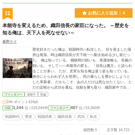
12
お気に入り追加
4
本能寺を変えるため、織田信長の家臣になった。 ～歴史を
知る俺は、天下人を死なせない～
春野ケイ
歴史好きだった俺は、戦国時代へ転生した。 目を覚ました場
所は尾張。時は織田信長が天下統一へ動き始める少し前だっ
た。 俺は知っている。 桶狭間の戦いも、美濃攻略も、長篠の
戦いも。 そして――本能寺の変も。 「信長は魔王」と語られ
ることが多い。 だが、史実を知る俺は違う姿も知っている。
身分にとらわれず人を登用し、民の暮らしを豊かにしようと
した革新者。 だからこそ、あの人だけは死なせたくない。 た
だの足軽から武功を重ね、信頼を勝ち取り、織田家中で出世
する。 すべては、運命の日――本能寺で織田信長を救うため
ファンタジー
連載中
長編
に。 史実を尊重しながら描く、本格戦国IF歴史小説。
24h.ポイント
434pt
3,244
487
位 / 229,045件
位 / 53,360件
小説
ファンタジー
戦国時代
歴史
戦国武将
織田信長
武功
転生
感想数 0
文字数 16,721