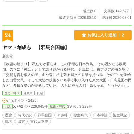
感想数 0
文字数 142,677
最終更新日 2026.08.10
登録日 2026.08.01
24
お気に入り追加
2
ヤマト創成志 【邪馬台国編】
新史堂
【物語の始まり】 私たちが暮らす、この平穏な日本列島。 その遥かなる黎明
期、のちに「神話」として語り継がれる時代。 列島には、東アジアの海を駆け
て交易を営む倭人の民、山や森に根を張る縄文の系譜を持つ民、その二つが融合
した出雲の民、そして大陸の技術をいち早く取り入れた東の大国・日高見国の民
など、多様な勢力が割拠していた。 のちに神々の都「高天ヶ原」とうたわれる
日高見国は、東の茨城を中心とした広大な平地を領し、大陸の秦の頃にもたらさ
歴史・時代
連載中
長編
れた大陸の技術を取り込み、他国を圧倒する二つの比類なき力を持っていた。
24h.ポイント
242pt
一つは、東国の海岸に無尽蔵に眠る砂鉄から鍛え上げられる「真鉄（まがね）」
5,742
39
位 / 229,045件
位 / 3,229件
小説
歴史・時代
の武器と道具。 二つ目は、どこまでも広がる原野で独自に育て上げられた、列
島で最も頑健な「馬」の群れ、そしてそれを操る「馬具」による騎馬隊の武力で
歴史
時代小説
邪馬台国
卑弥呼
弥生時代
日本神話
架空戦記
ある。 火山を抱く東国の大地が生み出す最高純度の鉄と、地を駆ける強靭な駿
戦国
出雲
古代日本史
馬。 これらはすべて日高見国が誇る独自の力であり、その力は大陸の灌漑（か
んがい）農業と結びつき、東の平野に果てしない美田をもたらしていた。 国が