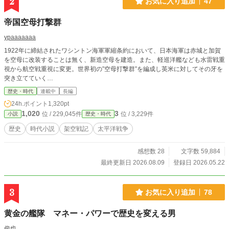
2
お気に入り追加
47
帝国空母打撃群
ypaaaaaaa
1922年に締結されたワシントン海軍軍縮条約において、日本海軍は赤城と加賀
を空母に改装することは無く、新造空母を建造。また、軽巡洋艦なども水雷戦重
視から航空戦重視に変更。世界初の”空母打撃群”を編成し英米に対してその牙を
突き立てていく…
歴史・時代
連載中
長編
24h.ポイント
1,320pt
1,020
3
位 / 229,045件
位 / 3,229件
小説
歴史・時代
歴史
時代小説
架空戦記
太平洋戦争
感想数 28
文字数 59,884
最終更新日 2026.08.09
登録日 2026.05.22
3
お気に入り追加
78
黄金の艦隊 マネー・パワーで歴史を変える男
俊也