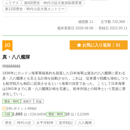
シリアス
第8回歴史・時代小説大賞奨励賞受賞
第12回歴史・時代小説大賞エントリー
感想数 11
文字数 720,369
最終更新日 2026.08.06
登録日 2022.05.11
10
お気に入り追加
51
真・八八艦隊
ypaaaaaaa
1936年にロンドン海軍軍縮条約を脱退した日本海軍は過去の八八艦隊に変わる
真・八八艦隊とも言える計画を始動させた。これは、従来通り戦艦も強化しつつ
も航空戦力も相応に拡張させるという海軍の決意であった。 こうして日本海軍
は1941年までに真・八八艦隊計画を完遂し、欧米列強との戦争という荒波に漕
ぎ出していく。
歴史・時代
連載中
長編
24h.ポイント
489pt
2,885
10
位 / 229,045件
位 / 3,229件
小説
歴史・時代
歴史
時代小説
太平洋戦争
架空戦記
八八艦隊