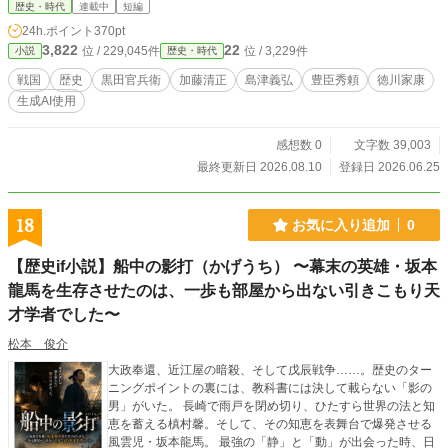
歴史・時代
連載中
短編
24h.ポイント
370pt
3,822
22
位 / 229,045件
位 / 3,229件
小説
歴史・時代
戦国
歴史
黒田官兵衛
加藤清正
島津義弘
豊臣秀頼
徳川家康
生成AI使用
感想数 0
文字数 39,003
最終更新日 2026.08.10
登録日 2026.06.25
18
お気に入り追加
0
【歴史if小説】船中の影打（かげうち） 〜幕末の英雄・坂本
龍馬を生存させたのは、一歩も部屋から出ない引きこもり天
才学者でした〜
松本 俊介
大政奉還、近江屋の暗殺、そして戊辰戦争……。歴史のター
ニングポイントの裏には、教科書には決して載らない「影の
男」がいた。 長崎で雨戸を閉め切り、ひたすら世界の法と知
恵を蓄える槙村馨。そして、その知恵を表舞台で爆発させる
風雲児・坂本龍馬。 最強の「静」と「動」が出会った時、日