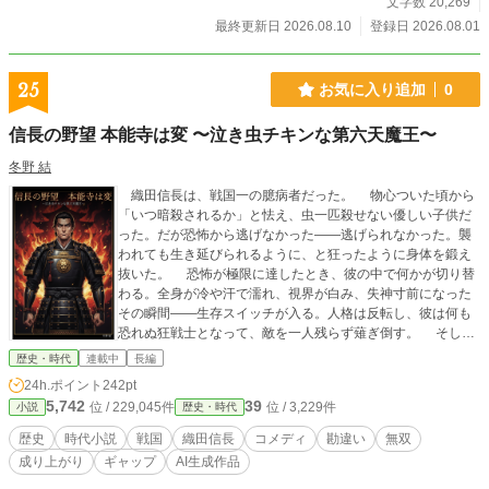
広大な水路を拓き、膨大な富を国が独占するこの大いなる変革こそが強大な王権
文字数 20,269
を生みだす。 そして、この灌漑農業は、縄文の延長線上にあり、富（米）を皆
最終更新日 2026.08.10
登録日 2026.08.01
で分け合う生活を続けていた列島の理を根底から変えつつあった。 そこから時
代は流れ、列島を世界規模の過酷な寒冷化が襲った。 その未曾有の寒冷化は大
陸では「黄巾の乱」を引き起こし、西日本では「倭国大乱」と呼ばれる大きな争
25
お気に入り追加
0
乱を引き起こした。 かつて西の地を統べていた祭祀王朝・出雲は、この大乱に
成すすべもなく、その求心力を急速に失っていく。 事態を重く見た出雲王朝
信長の野望 本能寺は変 〜泣き虫チキンな第六天魔王〜
は、東の大国・日高見国へ支援を要請し、紆余曲折を経て、食糧援助の見返りと
して出雲の統治権をすべて委譲する「国譲り」が執り行われる。 日高見国はさ
冬野 結
らに、激動の九州の地に邪馬台国の祭祀王としてヒミコを擁立し、九州の大乱を
織田信長は、戦国一の臆病者だった。 物心ついた頃から
収める事に成功する。 こうして列島は、辛うじて「広域連合」としての平穏を
「いつ暗殺されるか」と怯え、虫一匹殺せない優しい子供だ
取り戻したかに見えた。 だが、平穏の灯は長くは続かない。 邪馬台国女王・ヒ
った。だが恐怖から逃げなかった――逃げられなかった。襲
ミコの崩御。 それが、列島を再び混沌とした大乱の渦へと引きずり戻す。 この
われても生き延びられるように、と狂ったように身体を鍛え
未曾有の危機に、調停の援軍として、日高見国の若き次期王が九州の地へと降り
抜いた。 恐怖が極限に達したとき、彼の中で何かが切り替
立つ。 これは、神による統治が終わりを告げ、人が自らの足で立ち、大いなる
わる。全身が冷や汗で濡れ、視界が白み、失神寸前になった
和をもって国を興すまでの物語。 のちに「ヤマト」と呼ばれる、新たなる国の
その瞬間――生存スイッチが入る。人格は反転し、彼は何も
建国を巡る志の物語である。
恐れぬ狂戦士となって、敵を一人残らず薙ぎ倒す。 そして
正気に戻れば、積み上がった死体の山の前で、声を上げて泣
歴史・時代
連載中
長編
く。「殺すつもりなんてなかった」と。 その涙を、返り血
24h.ポイント
242pt
を、叫びながら無双する姿を、家臣たちは「魔王の怒り」と
5,742
39
位 / 229,045件
位 / 3,229件
小説
歴史・時代
誤解した。こうして、恐怖のカリスマ＝第六天魔王・織田信
長が誕生する。 暗殺者を遠ざけたくて買い集めた鉄砲は日
歴史
時代小説
戦国
織田信長
コメディ
勘違い
無双
本一のコレクションになり、銃弾を防ぐ南蛮胴欲しさの南蛮
成り上がり
ギャップ
AI生成作品
かぶれは「新時代の天才」と讃えられた。弱さと優しさと保