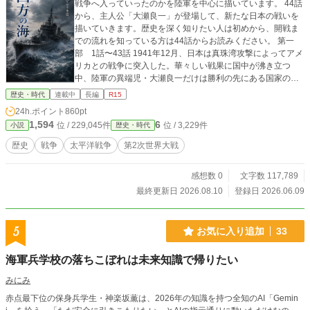
戦争へ入っていったのかを陸軍を中心に描いています。 44話
から、主人公「大瀬良一」が登場して、新たな日本の戦いを
描いていきます。歴史を深く知りたい人は初めから、開戦ま
での流れを知っている方は44話からお読みください。 第一
部 1話〜43話 1941年12月、日本は真珠湾攻撃によってアメ
リカとの戦争に突入した。華々しい戦果に国中が沸き立つ
中、陸軍の異端児・大瀬良一だけは勝利の先にある国家の破
滅を見据えていた。圧倒的な工業力と資源を持つアメリカと
歴史・時代
連載中
長編
R15
の長期戦は、日本の敗北に終わる―― 第二部 44話から〜 1
24h.ポイント
860pt
942年1月、田中新一失脚の余波の中で参謀部長に抜擢された
1,594
6
位 / 229,045件
位 / 3,229件
小説
歴史・時代
大瀬は、石原莞爾と連携し、陸海軍の統合運用、編、科学技
術重視への転換を推進する。同時に南方占領地では、単なる
歴史
戦争
太平洋戦争
第2次世界大戦
軍事支配ではなく将来的な独立を見据えた新秩序の構築を模
索し始める。 戦線が拡大する中、大瀬は日本が生き残るため
感想数 0
文字数 117,789
の国家戦略を練り上げ、1942年3月、帝国の進むべき道を問
う一大構想を動かし始める。これは戦争に勝つためではな
最終更新日 2026.08.10
登録日 2026.06.09
く、日本という国家を未来へ存続させるための戦いの始まり
であった。
5
お気に入り追加
33
海軍兵学校の落ちこぼれは未来知識で帰りたい
みにみ
赤点最下位の保身兵学生・神楽坂薫は、2026年の知識を持つ全知のAI「Gemin