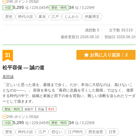
24h.ポイント
263pt
5,295
34
位 / 229,045件
位 / 3,229件
小説
歴史・時代
歴史
時代小説
幕末
江戸
じんわり
伊藤博文
感想数 0
文字数 39,519
最終更新日 2026.08.10
登録日 2026.08.10
21
お気に入り追加
2
松平容保 ― 誠の道
真田誠
「正しいと思った道を、最後まで歩く。 だが、本当に大切なのは、負けないこ
となのか――。」 容保を単なる「幕府に忠義を尽くした殿様」ではなく、 激変
する時代の中で、組織と家族と部下の命を背負い、難しい決断を迫られたリーダ
ーとして描きます。
歴史・時代
連載中
長編
R15
24h.ポイント
263pt
5,295
34
位 / 229,045件
位 / 3,229件
小説
歴史・時代
歴史
時代小説
江戸
切ない
江戸時代
歴史改変
日常