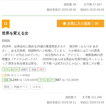
感想数 48
文字数 57,867
最終更新日 2026.08.06
登録日 2025.08.08
11
お気に入り追加
18
世界を変える女
momo
2026年、証券会社に勤める25歳の重度歴史オタク、 望月梓（もちづき あず
さ）。 ある日突然、戦国時代へと転移してしまう。 だが彼女には三つの恩恵
（ギフト）が与えられていた。 ・自立型AIスキル「アイリス」 ・無限収納の|空
間魔法《アイテムボックス》 ・2026年のあらゆる商品を売買可能なネットショ
ップ 歴史を知る彼女は悟る。 「天下統一は武力だけじゃない。経済こそが覇権
を決める」 火薬、鉄砲、金融、物流、信用取引―― 彼女は戦国日本に“株式会社
ファンタジー
連載中
長編
R15
国家”という概念を持ち込む。 やがてその動きは 織田信長、 豊臣秀吉、 徳川家
24h.ポイント
434pt
康、 をも巻き込み、 日本を世界最強国家へと押し上げていく――。
3,244
487
位 / 229,045件
位 / 53,360件
小説
ファンタジー
歴史
内政チート
スキル
感想数 0
文字数 311,386
最終更新日 2026.08.11
登録日 2026.03.09