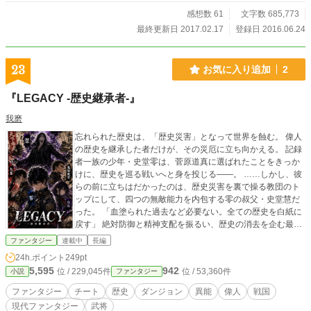
感想数 61
文字数 685,773
最終更新日 2017.02.17
登録日 2016.06.24
23
お気に入り追加
2
『LEGACY -歴史継承者-』
我磨
忘れられた歴史は、「歴史災害」となって世界を蝕む。 偉人
の歴史を継承した者だけが、その災厄に立ち向かえる。 記録
者一族の少年・史堂零は、菅原道真に選ばれたことをきっか
けに、歴史を巡る戦いへと身を投じる――。 ……しかし、彼
らの前に立ちはだかったのは、歴史災害を裏で操る教団のト
ップにして、四つの無敵能力を内包する零の叔父・史堂慧だ
った。 ​「血塗られた過去など必要ない。全ての歴史を白紙に
戻す」 ​絶対防御と精神支配を振るい、歴史の消去を企む最強
の叔父。 対する零は、仲間たちが命を懸けて繋いできた「生
ファンタジー
連載中
長編
きた証（れきし）」を護るため、五柱の能力を連動させ、決
24h.ポイント
249pt
死の極伝を開花させていく。 ​はたして、神と化した男を前
5,595
942
位 / 229,045件
位 / 53,360件
小説
ファンタジー
に、少年はいかにして抗うのか——。 過去を砕き、未来を紡
ぐ。超常×偉人異能バトルファンタジー、堂々開幕！
ファンタジー
チート
歴史
ダンジョン
異能
偉人
戦国
現代ファンタジー
武将