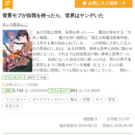
27
お気に入り追加
0
背景モブが自我を持ったら、世界はヤンデいた
きいろ餅あんこ
あの日私は突然、自我を持った―― 魔法が存在する『大
和ノ御国』。 魔力を持つ国民は『国立大和魔法防衛学校』
に入学する事が決められている。 この学校に入学した主人
公の景色(けしき)は、ある日突然、身体も思考も自由に動かせ
る様になった。それまでは自由意志の無い身体と思考だった
のに。 自由になった自分の目に映ったのは、周りの男子達
に異常なまでに執着されている無藤（むとう）さんの姿。
その状況に同情しつつも関わらない様にしていた。 関われ
ば自分よりも実力あるあの男子生徒達を敵に回すかもしれな
ファンタジー
連載中
長編
い。それは面倒だったし、何より自由を謳歌したたかった。
24h.ポイント
242pt
そんな毎日のある日―― ひょんな事から無藤さんを助け
5,742
991
位 / 229,045件
位 / 53,360件
小説
ファンタジー
てしまい──景色の生活は学校でも、外でも、慌ただしい日々
へと一変した。 何者でもない一人の少女が『自分とは何
ファンタジー
ダークファンタジー
魔法
学園
モブ
歴史
か』の答えを求める、ダーク・ファンタジー。
女主人公
感想数 0
文字数 23,707
最終更新日 2026.08.10
登録日 2026.05.09