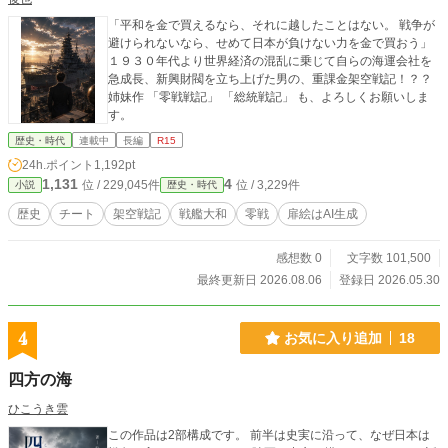
「平和を金で買えるなら、それに越したことはない。 戦争が
避けられないなら、せめて日本が負けない力を金で買おう」
１９３０年代より世界経済の混乱に乗じて自らの海運会社を
急成長、新興財閥を立ち上げた男の、重課金架空戦記！？？
姉妹作 「零戦戦記」 「総統戦記」 も、よろしくお願いしま
す。
歴史・時代
連載中
長編
R15
24h.ポイント
1,192pt
1,131
4
位 / 229,045件
位 / 3,229件
小説
歴史・時代
歴史
チート
架空戦記
戦艦大和
零戦
扉絵はAI生成
感想数 0
文字数 101,500
最終更新日 2026.08.06
登録日 2026.05.30
4
お気に入り追加
18
四方の海
ひこうき雲
この作品は2部構成です。 前半は史実に沿って、なぜ日本は