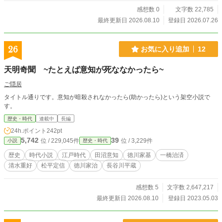
身癖は、桶狭間で、美濃で、上洛で、比叡山で、ことごとく
伝説へと誤訳され、彼は望まぬまま天下の階段を駆け上がっ
感想数 0
文字数 22,785
てしまう。 人を斬るたびに泣き、罪悪感を積み上げながら
最終更新日 2026.08.10
登録日 2026.07.26
――ただ、帰蝶と田舎で静かに畑を耕したいだけだったの
に。 これは、戦国一のビビリが「ただの優しい人間」に戻
りたくてもがく、笑って泣ける戦国物語。
26
お気に入り追加
12
天明奇聞 ~たとえば意知が死ななかったら~
ご隠居
タイトル通りです。意知が暗殺されなかったら(助かったら)という架空小説で
す。
歴史・時代
連載中
長編
24h.ポイント
242pt
5,742
39
位 / 229,045件
位 / 3,229件
小説
歴史・時代
歴史
時代小説
江戸時代
田沼意知
徳川家基
一橋治済
清水重好
松平定信
徳川家治
長谷川平蔵
感想数 5
文字数 2,647,217
最終更新日 2026.08.10
登録日 2023.05.03