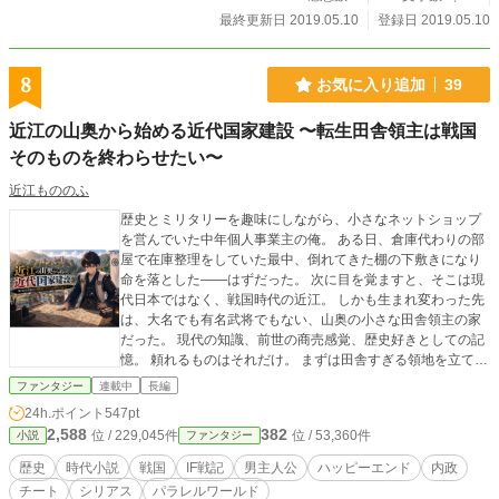
最終更新日 2019.05.10
登録日 2019.05.10
8
お気に入り追加
39
近江の山奥から始める近代国家建設 〜転生田舎領主は戦国
そのものを終わらせたい〜
近江もののふ
歴史とミリタリーを趣味にしながら、小さなネットショップ
を営んでいた中年個人事業主の俺。 ある日、倉庫代わりの部
屋で在庫整理をしていた最中、倒れてきた棚の下敷きになり
命を落とした――はずだった。 次に目を覚ますと、そこは現
代日本ではなく、戦国時代の近江。 しかも生まれ変わった先
は、大名でも有名武将でもない、山奥の小さな田舎領主の家
だった。 現代の知識、前世の商売感覚、歴史好きとしての記
憶。 頼れるものはそれだけ。 まずは田舎すぎる領地を立て直
す。 そこから兵を鍛え、道を造り、物を流し、人を集め、戦
ファンタジー
連載中
長編
国の仕組みそのものを変えていく。 小さな土豪の家から始ま
24h.ポイント
547pt
る、戦国の常識を覆す領地経営・天下統一物語。
2,588
382
位 / 229,045件
位 / 53,360件
小説
ファンタジー
歴史
時代小説
戦国
IF戦記
男主人公
ハッピーエンド
内政
チート
シリアス
パラレルワールド