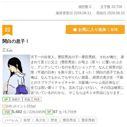
感想数 0
文字数 33,706
最終更新日 2026.08.11
登録日 2026.08.10
22
お気に入り追加
876
関白の息子！
アイム
天下一の出世人、豊臣秀吉の子―豊臣秀頼。 それが俺だ。 産
まれて直ぐに父上（豊臣秀吉）が母上（茶々）に覆いかぶさ
り、アンアンしているのを見たショックで、なんと前世の記
憶（平成の日本）を取り戻してしまった！ 関白の息子である
俺は、なんでもかんでもやりたい放題。 絶世の美少女・千姫
とのラブラブイチャイチャや、大阪城ハーレム化計画など、
全ては思い通り！ でも、忘れてはいけない。 その日は確実に
近づいているのだから。 ※こちらはＲ１８作品になります。
１８歳未満の方は「小説家になろう」投稿中の全年齢対応版
SF
連載中
長編
R18
「だって天下人だもん！ ー豊臣秀頼の世界征服ー」をご覧
24h.ポイント
255pt
ください。 大分歴史改変が進んでおります。 苦手な方は
5,482
47
位 / 229,045件
位 / 6,755件
小説
SF
読まれないことをお勧めします。 特に中国・韓国に思い入
れのある方はご遠慮ください。
ハーレム
前世
美少女
歴史
豊臣秀吉
豊臣秀頼