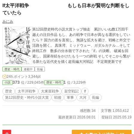
If太平洋戦争 もしも日本が賢明な判断をし
ていたら
みにみ
第12回歴史時代小説大賞トップ独走 累計いいね数1万四千
越えの注目作品 もし、あの戦争で日本が異なる選択をしてい
たら？ 国力の差を直視し、無謀な拡大を避け、戦略と外交で
活路を開く。 真珠湾、ミッドウェー、ガダルカナル…そして
終戦工作 数多の分水嶺で下された「if」の決断。 破滅を回
避し、国家存続をかけたもう一つの終戦 そしてそこから繋が
る新たな近代史を描く超長編大河戦記 不定期更新です
歴史・時代
連載中
長編
24h.ポイント
3,344pt
373
1
位 / 229,045件
位 / 3,229件
小説
歴史・時代
歴史
太平洋戦争
大東亜戦争
架空戦記
If
第12回歴史・時代小説大賞
戦後
軍事
大河
長編
感想数 34
文字数 1,053,412
最終更新日 2026.08.01
登録日 2025.05.19