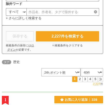
除外ワード
+ さらに詳しく検索する
保存する
2,227
件を検索する
検索条件の保存には
ロ
× 検索条件をクリアする
グイン
が必要です。
歴史
タグ
1
2
3
4
5
2,227
件
1
お気に入り追加
338