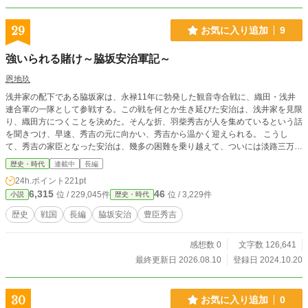
29
お気に入り追加
9
強いられる賭け～脇坂安治軍記～
恩地玖
浅井家の配下である脇坂家は、永禄11年に勃発した観音寺合戦に、織田・浅井
連合軍の一隊として参戦する。この戦を何とか生き延びた安治は、浅井家を見限
り、織田方につくことを決めた。そんな折、羽柴秀吉が人を集めているという話
を聞きつけ、早速、秀吉の元に向かい、秀吉から温かく迎えられる。 こうし
て、秀吉の家臣となった安治は、幾多の困難を乗り越えて、ついには淡路三万石
の大名にまで出世する。 しかし、秀吉亡き後、石田三成と徳川家康の対立が決
歴史・時代
連載中
長編
定的となった。秀吉からの恩に報い、石田方につくか、秀吉子飼いの武将が従っ
24h.ポイント
221pt
た徳川方につくか、安治は決断を迫られることになる。
6,315
46
位 / 229,045件
位 / 3,229件
小説
歴史・時代
歴史
戦国
長編
脇坂安治
豊臣秀吉
感想数 0
文字数 126,641
最終更新日 2026.08.10
登録日 2024.10.20
30
お気に入り追加
0