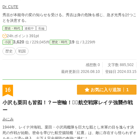
Dr. CUTE
秀吉が本能寺の変の知らせを受ける。秀吉は身の危険を感じ、急ぎ光秀を討つこ
とを決意する。
歴史・時代
連載中
長編
24h.ポイント
391pt
3,620
19
位 / 229,045件
位 / 3,229件
小説
歴史・時代
歴史
戦国
感想数 0
文字数 885,502
最終更新日 2026.08.10
登録日 2024.03.15
16
お気に入り追加
1
小沢も栗田も皆囮！？ー密輸！ゆ⃝航空戦隊レイテ強襲作戦
ー
みにみ
1944年、レイテ沖海戦。栗田・小沢両艦隊を巨大な囮とし米軍の目を逸らす決
死の作戦が始動。密命を帯びた航空揚陸艦「紅鷹」は、敵に存在すら悟られずオ
ルモック湾へ侵入、十万人完全揚陸の奇跡に挑む！