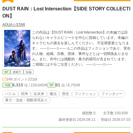
DUST RAIN：Lost Intersection【SIDE STORY COLLECTI
ON】
AQUA☆STAR
この作品は【DUST RAIN：Lost Intersection】の本編では語
られないキャラエピソードを中心に投稿しています。本編の
キャラたちの過去を楽しんでください。 不定期更新となりま
す。 –––☆–––☆––– ⚠️この作品はフィクションであり、実在
の人物、組織、宗教、団体、事件などとは一切関係ありませ
ん。また、作中には残酷的・暴力的描写が含まれています。
ご視聴には十分ご注意ください。 –––☆–––☆–––
SF
連載中
短編
24h.ポイント
221pt
6,315
61
位 / 229,045件
位 / 6,755件
小説
SF
バトル
戦争
近未来
魔法
歴史
フィクション
ファンタジー
暴力・流血・残酷表現あり
感想数 0
文字数 100,836
最終更新日 2026.08.11
登録日 2026.07.03