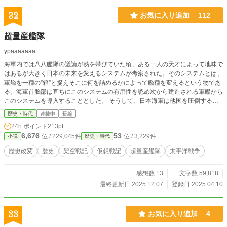
る極限の地獄の底。かつて現実から逃げ出した罪人や弱者た
ちは、『幻燈花』に描かれた己の姿に魂を震わせ、今度こそ
32
お気に入り追加
112
後悔のない『真実の人生』を生き抜くため、業火の中へと飛
び込んでいく。 一人の少女が紡いだ活字が人々の血肉とな
超量産艦隊
り、大災害の闇を照らす光の網となって連鎖する。圧倒的な
絶望の前に立ち向かう人間の尊厳と、魂の蘇生を描き切っ
ypaaaaaaa
た、美しくも哀しき大正純文学群像劇。
海軍内では八八艦隊の議論が熱を帯びていた頃、ある一人の天才によって地味で
はあるが大きく日本の未来を変えるシステムが考案された。そのシステムとは、
軍艦を一種の”箱”と捉えそこに何を詰めるかによって艦種を変えるという物であ
る。海軍首脳部は直ちにこのシステムの有用性を認め次から建造される軍艦から
このシステムを導入することとした。 そうして、日本海軍は他国を圧倒する量
産性を確保し戦雲渦巻く世界に漕ぎ出していく… こういうの書く予定がある…
歴史・時代
連載中
長編
程度に考えてもらうと幸いです！
24h.ポイント
213pt
6,676
53
位 / 229,045件
位 / 3,229件
小説
歴史・時代
歴史改変
歴史
架空戦記
仮想戦記
超量産艦隊
太平洋戦争
感想数 13
文字数 59,818
最終更新日 2025.12.07
登録日 2025.04.10
33
お気に入り追加
4