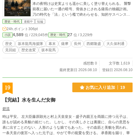
本の夜明けは史実よりも遥かに美しく塗り替えられる。 襲撃
前夜に届いた一通の暗号、骨抜きにされる薩長の独裁計画。
刀の時代を「法」という檻で終わらせる、知的サスペンス幕
末ifストーリー。 「私はただ、職人としての仕事をしただけ
歴史・時代
連載中
短編
です」――新政府の初代最高法務官になっても部屋から出な
24h.ポイント
306pt
い男の、痛快なる歴史改変劇が今、始まる。
4,589
27
位 / 229,045件
位 / 3,229件
小説
歴史・時代
歴史
坂本龍馬海援隊
幕末
薩摩
長州
西郷隆盛
大久保利通
見回組
歴史改変
坂本龍馬
感想数 0
文字数 1,619
最終更新日 2026.08.10
登録日 2026.08.10
19
お気に入り追加
19
【完結】水を生んだ女御
碧流
時は平安。 左大臣藤原顕光と村上天皇皇女・盛子内親王を両親に持つ元子は、
誰もが認める美貌の姫だった。 しかし、その美しさとは裏腹に、自らの意思を
表に出すことのない、人形のような娘でもあった。 その血筋と美貌を買われ、
一条天皇の後宮へ入った元子は、やがて帝の寵愛を受ける。 承香殿を賜り、華