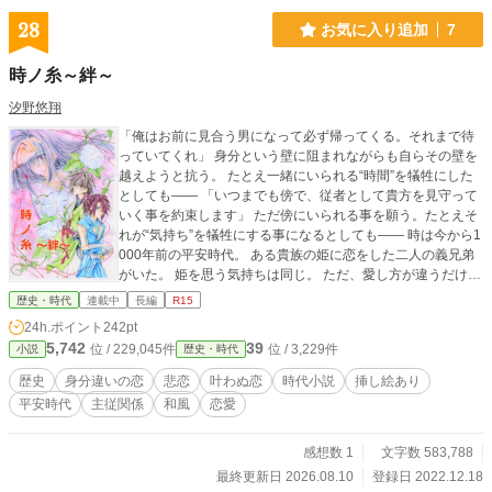
28
お気に入り追加
7
時ノ糸～絆～
汐野悠翔
「俺はお前に見合う男になって必ず帰ってくる。それまで待
っていてくれ」 身分という壁に阻まれながらも自らその壁を
越えようと抗う。 たとえ一緒にいられる“時間”を犠牲にした
としても―― 「いつまでも傍で、従者として貴方を見守って
いく事を約束します」 ただ傍にいられる事を願う。たとえそ
れが“気持ち”を犠牲にする事になるとしても―― 時は今から1
000年前の平安時代。 ある貴族の姫に恋をした二人の義兄弟
がいた。 姫を思う気持ちは同じ。 ただ、愛し方が違うだけ。
ただ、それだけだったのに…… 「どうして……どうしてお主
歴史・時代
連載中
長編
R15
達が争わねばならぬのだ？」 最初はただ純粋に、守りたいも
24h.ポイント
242pt
のの為、己が信じ選んだ道を真っ直ぐに進んでいた3人だった
5,742
39
位 / 229,045件
位 / 3,229件
小説
歴史・時代
が、彼等に定められた運命の糸は複雑に絡み合い、いつしか
抗えない歴史の渦へと飲み込まれて行く事に。 互いの信じた
歴史
身分違いの恋
悲恋
叶わぬ恋
時代小説
挿し絵あり
道の先に待ち受けるのは――？ これは後に「平将門の乱」と
平安時代
主従関係
和風
恋愛
呼ばれる歴史的事件を題材に、その裏に隠された男女３人の
恋と友情、そして絆を描く物語。
感想数 1
文字数 583,788
最終更新日 2026.08.10
登録日 2022.12.18