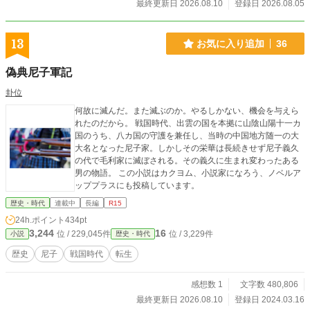
最終更新日 2026.08.10
登録日 2026.08.05
13
お気に入り追加
36
偽典尼子軍記
卦位
何故に滅んだ。また滅ぶのか。やるしかない、機会を与えら
れたのだから。 戦国時代、出雲の国を本拠に山陰山陽十一カ
国のうち、八カ国の守護を兼任し、当時の中国地方随一の大
大名となった尼子家。しかしその栄華は長続きせず尼子義久
の代で毛利家に滅ぼされる。その義久に生まれ変わったある
男の物語。 この小説はカクヨム、小説家になろう、ノベルア
ッププラスにも投稿しています。
歴史・時代
連載中
長編
R15
24h.ポイント
434pt
3,244
16
位 / 229,045件
位 / 3,229件
小説
歴史・時代
歴史
尼子
戦国時代
転生
感想数 1
文字数 480,806
最終更新日 2026.08.10
登録日 2024.03.16