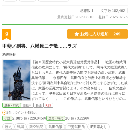
感想数 1
文字数 182,462
最終更新日 2026.08.10
登録日 2026.07.25
9
お気に入り追加
249
甲斐ノ副将、八幡原ニテ散……ラズ
朽縄咲良
【第８回歴史時代小説大賞奨励賞受賞作品】 戦国の雄武田
信玄の次弟にして、“稀代の副将”として、同時代の戦国武将た
ちはもちろん、後代の歴史家の間でも評価の高い武将、武田
典厩信繁。 永禄四年、武田信玄と強敵上杉輝虎とが雌雄を
決する“第四次川中島合戦”に於いて討ち死にするはずだった彼
は、家臣の必死の奮闘により、その命を拾う。 信繁の生存
によって、甲斐武田家と日本が辿るべき歴史の流れは徐々に
ずれてゆく――。 この作品は、武田信繁というひとりの武
将の生存によって、史実とは異なっていく戦国時代を書い
歴史・時代
連載中
長編
R15
た、大河if戦記である。 ＊ノベルアッププラス・小説家にな
24h.ポイント
489pt
ろうにも、同内容の作品を掲載しております（一部差異あ
2,885
10
位 / 229,045件
位 / 3,229件
小説
歴史・時代
り）。
歴史
戦国
架空戦記
武田信繁
甲斐武田氏
IF要素あり