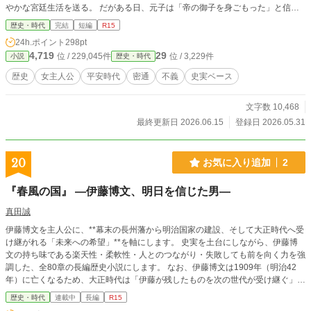
やかな宮廷生活を送る。 だがある日、元子は「帝の御子を身ごもった」と信じ
るようになる。 周囲が戸惑い、噂し、嘲る中、彼女だけは疑わなかった。 やが
歴史・時代
完結
短編
R15
て訪れた出産の日。 生まれたのは皇子ではなく――水だった。 世に「水を産ん
24h.ポイント
298pt
だ妃」と語り継がれた藤原元子。 後宮を追われた彼女に手を差し伸べたのは、
4,719
29
位 / 229,045件
位 / 3,229件
小説
歴史・時代
当代随一の問題児と呼ばれた源頼定だった。 狂気だったのか。 それとも、ただ
ひたすらに愛を求めただけだったのか。 平安の宮廷を騒がせた実在の女性・藤
歴史
女主人公
平安時代
密通
不義
史実ベース
原元子の数奇な生涯を描く歴史小説。
文字数 10,468
最終更新日 2026.06.15
登録日 2026.05.31
20
お気に入り追加
2
『春風の国』 ―伊藤博文、明日を信じた男―
真田誠
伊藤博文を主人公に、**幕末の長州藩から明治国家の建設、そして大正時代へ受
け継がれる「未来への希望」**を軸にします。 史実を土台にしながら、伊藤博
文の持ち味である楽天性・柔軟性・人とのつながり・失敗しても前を向く力を強
調した、全80章の長編歴史小説にします。 なお、伊藤博文は1909年（明治42
年）に亡くなるため、大正時代は「伊藤が残したものを次の世代が受け継ぐ」と
いう形で描きます。
歴史・時代
連載中
長編
R15