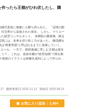
を作ったら王都がひれ伏したし、隣
前に無惨にも断ち切られた。 「辺境の館
追放された彼女。 しかし、マリエー
タント。 未開拓の農産物、眠る
は、未来を切り拓く力があった。 物流網を
は“商業帝国”と呼ばれるまでに発展していく。
エール。 一方で、税収激減に苦しむ王都は彼女
識”で国を動
417
最終更新日 2025.11.12
登録日 2025.08.31
お気に入り追加
2,984