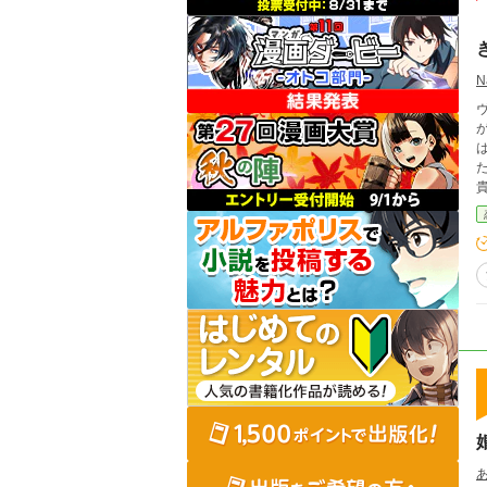
N
た。 「俺はお前を愛することはない！」 初夜
ッ