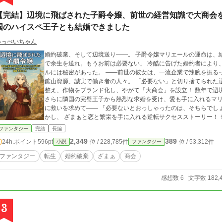
【完結】辺境に飛ばされた子爵令嬢、前世の経営知識で大商会
国のハイスペ王子とも結婚できました
いっぺいちゃん
婚約破棄、そして辺境送り――。 子爵令嬢マリエールの運命は、結婚式直
で余生を送れ。もうお前は必要ない」 冷酷に告げた婚約者により、社交界から
ルには秘密があった。 ――前世の彼女は、一流企業で辣腕を振るった経営コンサル
鉱山資源、誠実で働き者の人々。 「必要ない」と切り捨てられた辺境に
整え、作物をブランド化し、やがて「大商会」を設立！ 数年で辺境
さらに隣国の完璧王子から熱烈な求婚を受け、愛も手に入れるマリ
に救いを求めて―― 「必要ないとおっしゃったのは、そちらでしょう？」 これは、追放令嬢が“経営知
かし、 ざまぁと恋と繁栄を手に入れる逆転サクセスストーリー！ ※表紙のイラストは画像生成AIによって作られた
ものです。
ファンタジー
完結
長編
2,349
389
24h.ポイント
596pt
位 / 228,785件
位 / 53,312件
小説
ファンタジー
ファンタジー
転生
婚約破棄
ざまぁ
商会
感想数 6
文字数 182,
3