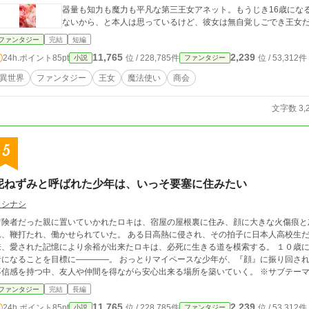
器量も知力も魔力も平凡な第三王女アネット。もうじき16歳にな
ないから、と本人は思っているけど、彼女は無自覚しごでき王女
ファンタジー
完結
短編
11,765
2,239
24h.ポイント
85pt
位 / 228,785件
位 / 53,312件
小説
ファンタジー
異世界
ファンタジー
王女
魔法使い
商会
文字数 3,
5
泥ねずみと呼ばれた少年は、いっそ要塞に住みたい
カシナシ
冒険者だった親に置いていかれたロキは、宿屋の屋根裏に住み、顔に大きな火傷痕と
打たれ、働かせられていた。 ある日高熱に侵され、その拍子に日本人高校生だった記憶が蘇る。 魔力暴走で死ぬことは回避出
、愛された記憶により余裕が出来たロキは、必死に生きる道を模索する。 １０歳になったら自立し、誰にも虐げられない強い冒険
ることを目標に――――。 おっとりマイペースな少年が、『顔』に振り回されつつも、精霊の加護を駆使し、 ちょっぴり人に
信感を持つ中、友人や仲間を得ながら安心出来る場所を築いていく。 ※サブテーマ『BL好き作者がBL展開になりそうになるのを堪
がらなんとか無事に完結させたい』 ※↑のため、やや腐臭がするかもしれません。苦手な方はご注意下さい ※ 主人公は絡まれる
ファンタジー
完結
長編
はあっても恋愛しません。仲間は男か人外のみ ※ざまぁはふりかけ程度。 ※R15は念のため（残酷/下品な表現） ※女性向けHO
11,765
2,239
24h.ポイント
85pt
位 / 228,785件
位 / 53,312件
小説
ファンタジー