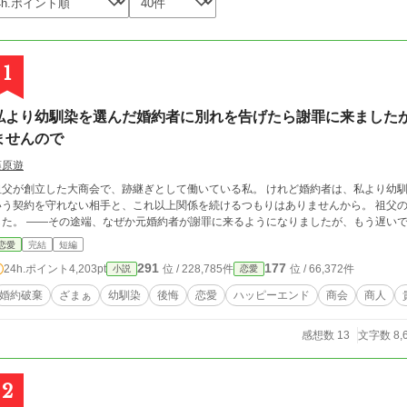
1
私より幼馴染を選んだ婚約者に別れを告げたら謝罪に来ました
ませんので
藤原遊
父が創立した大商会で、跡継ぎとして働いている私。 けれど婚約者は、私より幼馴染を選びました。 それ
う契約を守れない相手と、これ以上関係を続けるつもりはありませんから。 祖父の商会は隣国と新たな取引を始めることになりま
した。 ――その途端、なぜか元婚約者が謝罪に来るようになりましたが、もう遅い
恋愛
完結
短編
291
177
24h.ポイント
4,203pt
位 / 228,785件
位 / 66,372件
小説
恋愛
婚約破棄
ざまぁ
幼馴染
後悔
恋愛
ハッピーエンド
商会
商人
感想数 13
文字数 8,
2