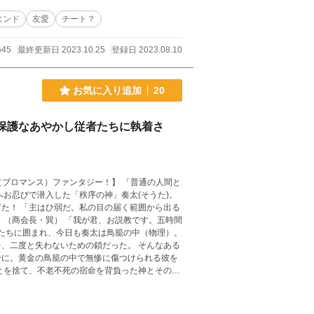
頂きました。ありがとうございます！
エンド
友愛
チート？
545
最終更新日 2023.10.25
登録日 2023.08.10
お気に入り追加
20
保護なあやかし従者たちに執着さ
ス）ファンタジー！】 「普通の人間と
から出る
と失わないための鎖だった。 そんなある
身に。黄金の鳥籠の中で無惨に傷つけられる彼を
を突き
4241108/871790059