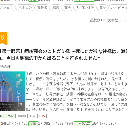
Tランキング最高位39位、頂きました。 第16回ファンタジー小説大賞にて25位を
ざまぁ？
男主人公
冒険者
精霊
商会
R-15は保険
魔法
ハッピー
感想数 63
文字数 399,
6
【第一部完】蜻蛉商会のヒトガミ様 ～死にたがりな神様は、過
れ、今日も鳥籠の中から出ることを許されません〜
御崎菟翔
【傷ついた神様 × 激重執着従者たちが織りなす、闇祓い和風主従（ブロマン
して、穏便に調査をしたい」 ​そう願って闇に蝕まれた「鬼の世」へお忍びで潜入した「秩序の神」奏太(そうた)。
しかし――彼を守る眷属（部下）たちの献身が、あまりにも重すぎた！ ​「主はひ弱だ。私の目の届く範囲
な」（護衛・亘） 「敵は社会的に抹殺します。教育的指導として」（商会長・巽） 「我が君、お説教です。五時間
コースで」（妖界の側近・燐鳳） 神様の威厳ゼロ！？ ​最強の従者たちに囲まれ、今日も奏太は鳥籠の中（物理）。 ​
――だが、その過保護さは、かつて世界のために犠牲となった彼を、二度
日、奏太の持つ「陽の力」を狙う不穏な影が忍び寄り、囚われの
見た時、従者たちの理性が崩壊する 世界を救うために人であることを捨て、不老不死の宿命を背負った神とその眷
属の逆鱗に触れた愚か者たちへ送る、徹底的なる救済と断罪の物語。 ★300年前、高校生だった奏太と、彼
キャラ文芸
連載中
長編
R15
放していた従者たちの『始まりの物語』も同時公開中！ 「結界守護者の憂鬱なあやかし幻境譚 ～平凡な高校生、
17,392
184
24h.ポイント
42pt
位 / 228,785件
位 / 5,635件
小説
キャラ文芸
今日から結界を繕います～」 https://www.alphapolis.co.jp/novel/17