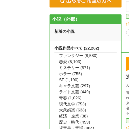
小説（外部）
新着の小説
小説作品すべて (22,262)
ファンタジー (8,580)
恋愛 (5,103)
ミステリー (571)
ホラー (755)
SF (1,190)
キャラ文芸 (297)
ライト文芸 (449)
青春 (1,026)
れ、鞭
来
現代文学 (753)
者にな
大衆娯楽 (638)
不
経済・企業 (38)
えな
歴史・時代 (459)
こと
児童書・童話 (484)