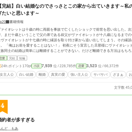
【完結】白い結婚なのでさっさとこの家から出ていきます～私
ぎたいと思います～
a20
書籍情報
ヴァイオレットは十歳の時に両親を事故で亡くしたショックで前世を思い出した。次
が、まだ十歳ということで父の弟である叔父がヴァイオレットが十八歳になるまでの
はヴァイオレットが十七歳の時に縁談を取り付け家から追い出してしまう。その縁談
にそう宣言した旦那様にヴァイオレットは思った。 （この家も長くはもたないわね）
貴族同士の結婚は簡単には離婚することができない。だけど離婚できる方法はもちろ
トは結婚初日に白い結婚でさっさと離婚し、この家から出ていくと決めたのだった。 6話と7話の間が抜けてしまいました… 7
恋愛
完結
短編
して投稿しましたのでよろしければご覧ください！
7,939
3,523
24h.ポイント
170pt
位 / 228,785件
位 / 66,372件
小説
恋愛
女主人公
白い結婚
離婚
真実の愛
強い主人公
サバサバ
ざまぁ
文字数 45,
4
婚約者が多すぎる
あんど もあ