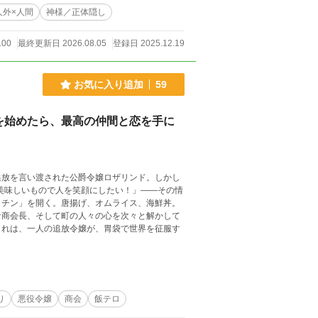
人外×人間
神様／正体隠し
100
最終更新日 2026.08.05
登録日 2025.12.19
お気に入り追加
59
を始めたら、最高の仲間と恋を手に
追放を言い渡された公爵令嬢ロザリンド。しかし
美味しいもので人を笑顔にしたい！」――その情
ッチン」を開く。唐揚げ、オムライス、海鮮丼。
な商会長、そして町の人々の心を次々と解かして
これは、一人の追放令嬢が、胃袋で世界を征服す
り
悪役令嬢
商会
飯テロ