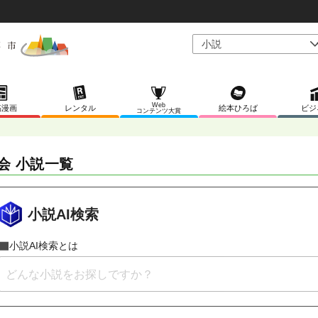
Web
稿漫画
レンタル
絵本ひろば
ビジ
コンテンツ大賞
会 小説一覧
小説AI検索
小説AI検索とは