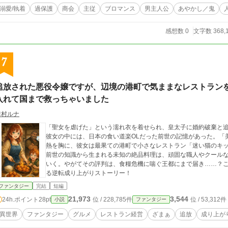
溺愛/執着
過保護
商会
主従
ブロマンス
男主人公
あやかし／鬼
感想数 0
文字数 368,
7
追放された悪役令嬢ですが、辺境の港町で気ままなレストラン
入れて国まで救っちゃいました
緋村ルナ
「聖女を虐げた」という濡れ衣を着せられ、皇太子に婚約破棄と
彼女の中には、日本の食い道楽OLだった前世の記憶があった。「
熱を胸に、彼女は最果ての港町で小さなレストラン「迷い猫のキ
前世の知識から生まれる未知の絶品料理は、頑固な職人やクール
いく。やがてその評判は、食糧危機に喘ぐ王都にまで届き……？
る逆転成り上がりストーリー！
ファンタジー
完結
短編
21,973
3,544
24h.ポイント
28pt
位 / 228,785件
位 / 53,312件
小説
ファンタジー
異世界
ファンタジー
グルメ
レストラン経営
ざまぁ
追放
成り上が