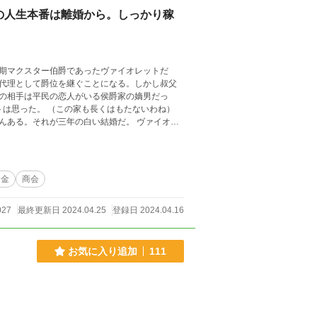
の人生本番は離婚から。しっかり稼
期マクスター伯爵であったヴァイオレットだ
代理として爵位を継ぐことになる。しかし叔父
の相手は平民の恋人がいる侯爵家の嫡男だっ
んある。それが三年の白い結婚だ。 ヴァイオレ
＊と
お金
商会
027
最終更新日 2024.04.25
登録日 2024.04.16
お気に入り追加
111