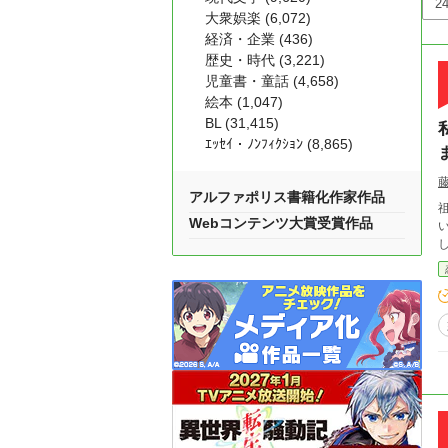
大衆娯楽 (6,072)
経済・企業 (436)
歴史・時代 (3,221)
児童書・童話 (4,658)
絵本 (1,047)
BL (31,415)
ｴｯｾｲ・ﾉﾝﾌｨｸｼｮﾝ (8,865)
アルファポリス書籍化作家作品
祖
Webコンテンツ大賞受賞作品
い