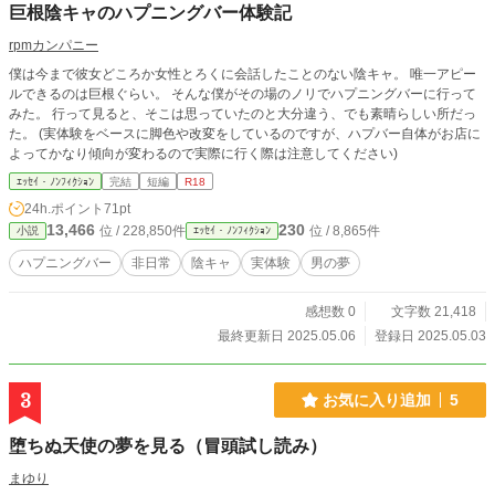
巨根陰キャのハプニングバー体験記
rpmカンパニー
僕は今まで彼女どころか女性とろくに会話したことのない陰キャ。 唯一アピー
ルできるのは巨根ぐらい。 そんな僕がその場のノリでハプニングバーに行って
みた。 行って見ると、そこは思っていたのと大分違う、でも素晴らしい所だっ
た。 (実体験をベースに脚色や改変をしているのですが、ハプバー自体がお店に
よってかなり傾向が変わるので実際に行く際は注意してください)
ｴｯｾｲ・ﾉﾝﾌｨｸｼｮﾝ
完結
短編
R18
24h.ポイント
71pt
13,466
230
位 / 228,850件
位 / 8,865件
小説
ｴｯｾｲ・ﾉﾝﾌｨｸｼｮﾝ
ハプニングバー
非日常
陰キャ
実体験
男の夢
感想数 0
文字数 21,418
最終更新日 2025.05.06
登録日 2025.05.03
3
お気に入り追加
5
堕ちぬ天使の夢を見る（冒頭試し読み）
まゆり