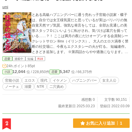
umi
とある高級ハプニングバーに通う売れっ子官能小説家・蝶子
は、自分では女王様気質だと思っているが実はバリバリの無
自覚天然マゾ気質。強気な発言をしては、全部お見通しの美
形スタッフＤにいいように転がされ、気づけば墓穴を掘って
いる……？！ ここは満月の夜にだけオープンする会員制シー
クレットサロン Ilinx（イリンクス）。 大人のエロス渦巻く禁
断の社交場に、今夜もエクスタシーの火が灯る。 短編連作。
ときどき追加します。 ※第四話からやや過激になります。NT
R要素も加わります。 ※第六話・七話はアナル有。
恋愛
連載中
短編
R18
24h.ポイント
85pt
12,044
5,347
位 / 228,850件
位 / 66,375件
小説
恋愛
官能小説
エロス
現代
イケメン
ハプニングバー
女主人公
ノーチェ
溺愛
NTR
二穴責め
感想数 0
文字数 90,151
最終更新日 2025.03.23
登録日 2022.03.09
2
お気に入り追加
1