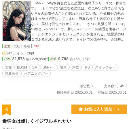
SMバーSlayを舞台にした恋愛拘束椅子シリーズの一作目で
す。 もうすぐ27歳になる潤也は、潤也をSに育てた堕ちな
いM女の紗衣子のことが忘れられずにいる。不倫相手の美結
はすっかりM堕ちしてしまい、寝取らせても嫉妬心すら湧か
ない。美結は潤也の許から去る。 かつて足繁く通っていた
SlayというSMバーで、新しいバーメイドの鏡香と出会い、フ
ォールンエンジェルというカクテルを出される。地雷系のM
女である莉緒と成り行きで、トイレで関係を待ち、会計時に
潤也のようなガキは大嫌いと鏡香に言われ、鏡香のことが気
恋愛
完結
短編
R18
になりだす。 潤也は、別れたと思っていた美結から誕生日
24h.ポイント
28pt
に呼び出される。美結の変わり果てた姿にショックを受けた
22,573
9,798
位 / 228,850件
位 / 66,375件
小説
恋愛
潤也は酩酊した状態でSlayに行き、翌朝、鏡香の家で目を覚
ますのだが……。 キンドル電子書籍の冒頭部分の試し読み
恋愛
BDSM
SM
SMバー
電車
調教
ドS
スイッチャー
です。 ※ 嬉しいお知らせがあります。（8月限定）今すぐ
寝取らせ
ハプニングバー
プロフから、Pictspaceか、noteを見てみてください！ プロ
フィールページのWebサイトという青いバナーをクリックし
ていただきますと、私の主宰するレーベルである『耽溺Novel
感想数 0
文字数 1,145
s』の全作品のリストが出てきます。 関連作品『見えない
最終更新日 2025.06.01
登録日 2025.06.01
縄』（冒頭試し読みを掲載） 『天使でも奴隷でもな
い』（冒頭試し読みを掲載） 『ご主人様の意のまま
に』（冒頭試し読みを掲載） 『女王様と呼ばない
4
お気に入り追加
7
で』
爆弾女は優しくイジワルされたい