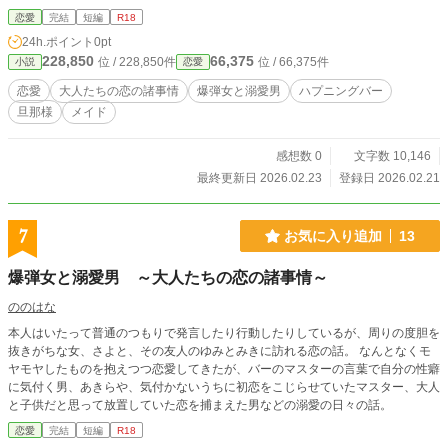
恋愛
完結
短編
R18
24h.ポイント
0pt
228,850
66,375
位 / 228,850件
位 / 66,375件
小説
恋愛
恋愛
大人たちの恋の諸事情
爆弾女と溺愛男
ハプニングバー
旦那様
メイド
感想数 0
文字数 10,146
最終更新日 2026.02.23
登録日 2026.02.21
7
お気に入り追加
13
爆弾女と溺愛男 ～大人たちの恋の諸事情～
ののはな
本人はいたって普通のつもりで発言したり行動したりしているが、周りの度胆を
抜きがちな女、さよと、その友人のゆみとみきに訪れる恋の話。 なんとなくモ
ヤモヤしたものを抱えつつ恋愛してきたが、バーのマスターの言葉で自分の性癖
に気付く男、あきらや、気付かないうちに初恋をこじらせていたマスター、大人
と子供だと思って放置していた恋を捕まえた男などの溺愛の日々の話。
恋愛
完結
短編
R18