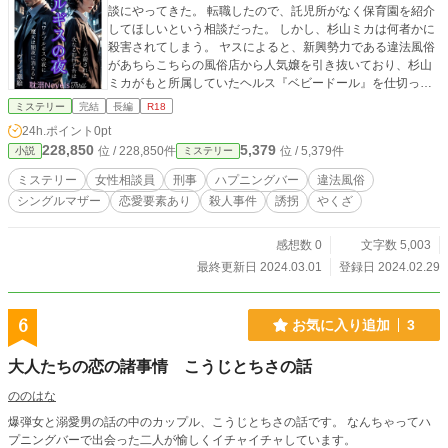
談にやってきた。 転職したので、託児所がなく保育園を紹介
してほしいという相談だった。 しかし、杉山ミカは何者かに
殺害されてしまう。 ヤスによると、新興勢力である違法風俗
があちらこちらの風俗店から人気嬢を引き抜いており、杉山
ミカがもと所属していたヘルス『ベビードール』を仕切って
いる島口組系興竜会が、その違法風俗をつぶそうとしている
ミステリー
完結
長編
R18
らしい。 チエは、ヤスに付き合って、大量に引き抜かれた風
24h.ポイント
0pt
俗嬢たちがどこで働いているのかを探りにハプニングバー
228,850
5,379
位 / 228,850件
位 / 5,379件
小説
ミステリー
『シャクティ』に行くが、行きがかり上そこで出会った男と
絡み合っているところをヤスに見られてしまい、ヤスとの仲
ミステリー
女性相談員
刑事
ハプニングバー
違法風俗
がぎくしゃくしたものになってしまう。 そして、杉山ミカの
シングルマザー
恋愛要素あり
殺人事件
誘拐
やくざ
幼稚園児の娘であるミリが何者かに連れ去られてしまい、仲
たがいしながらもミリの行方を追うチエとヤス。 チエは、ハ
プニングバー『シャクティ』の乱交イベントであるワルプル
感想数 0
文字数 5,003
ギスの夜に警察が検挙を予定しているという極秘情報をヤス
最終更新日 2024.03.01
登録日 2024.02.29
から入手し、ヤスにはその日はシャクティには絶対に来るな
と釘を刺されるが、ミリを追うチエは…。 ※ 冒頭部分の試
し読みです。 ※ 続きはキンドル書籍にてお楽しみくださ
6
お気に入り追加
3
い。プロフィール欄のWebサイトという青いバナーに耽溺No
velsの全作品のリンクがあります。
大人たちの恋の諸事情 こうじとちさの話
ののはな
爆弾女と溺愛男の話の中のカップル、こうじとちさの話です。 なんちゃってハ
プニングバーで出会った二人が愉しくイチャイチャしています。