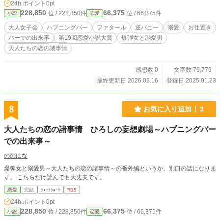
24h.ポイント
0pt
228,850
66,375
位 / 228,850件
位 / 66,375件
小説
恋愛
大人女子会
ハプニングバー
ファタール
逆バニー
溺愛
お仕置き
バーでの出来事
第19回恋愛小説大賞
爆弾女と溺愛男
大人たちの恋の諸事情
感想数 0
文字数 79,779
最終更新日 2026.02.16
登録日 2025.01.23
8
お気に入り追加
3
大人たちの恋の諸事情 ひろしの妄想劇場～ハプニングバー
での出来事～
ののはな
爆弾女と溺愛男～大人たちの恋の諸事情～の番外編というか、別口の話になりま
す。 こちらだけ読んでも大丈夫です。
恋愛
完結
ｼｮｰﾄｼｮｰﾄ
R15
24h.ポイント
0pt
228,850
66,375
位 / 228,850件
位 / 66,375件
小説
恋愛