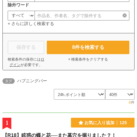
除外ワード
+ さらに詳しく検索する
保存する
8
件を検索する
検索条件の保存には
ロ
× 検索条件をクリアする
グイン
が必要です。
ハプニングバー
タグ
8
件
1
お気に入り追加
125
【R18】眩惑の蝶と花──また墓穴を掘りました？！