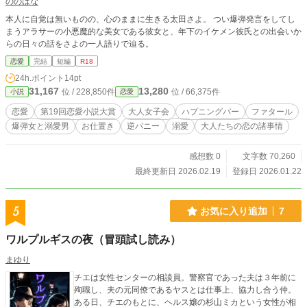
ののはな
本人に自覚は無いものの、心のままに生きる太田さよ。 つい爆弾発言をしてし
まうアラサーの小悪魔的な美女である彼女と、年下のイケメン彼氏との出会いか
らの日々の話をさよの一人語りで辿る。
恋愛
完結
短編
R18
24h.ポイント
14pt
31,167
13,280
位 / 228,850件
位 / 66,375件
小説
恋愛
恋愛
第19回恋愛小説大賞
大人女子会
ハプニングバー
ファタール
爆弾女と溺愛男
お仕置き
逆バニー
溺愛
大人たちの恋の諸事情
感想数 0
文字数 70,260
最終更新日 2026.02.19
登録日 2026.01.22
5
お気に入り追加
7
ワルプルギスの夜（冒頭試し読み）
まゆり
チエは女性センターの相談員。警察官であった夫は３年前に
殉職し、夫の元同僚であるヤスとは仕事上、協力し合う仲。
ある日、チエのもとに、ヘルス嬢の杉山ミカという女性が相