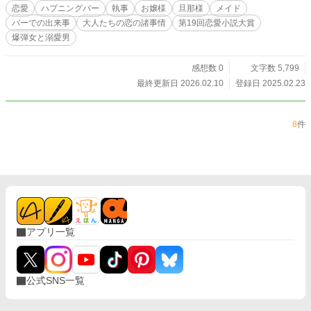
恋愛
ハプニングバー
執事
お嬢様
旦那様
メイド
バーでの出来事
大人たちの恋の諸事情
第19回恋愛小説大賞
爆弾女と溺愛男
感想数 0
文字数 5,799
最終更新日 2026.02.10
登録日 2025.02.23
8
件
アプリ一覧
公式SNS一覧