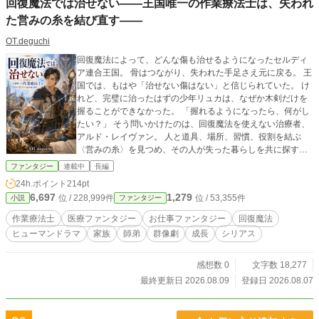
回復魔法では治せない――王国唯一の作業療法士は、失われ
た営みの糸を結び直す――
OT.deguchi
回復魔法によって、どんな傷も治せるようになったセルディ
ア連合王国。 骨はつながり、失われた手足さえ元に戻る。 王
国では、もはや「治せない傷はない」と信じられていた。 け
れど、完璧に治ったはずの少年リュカは、なぜか木剣だけを
握ることができなかった。 「握れるようになったら、何がし
たい？」 そう問いかけたのは、回復魔法を使えない治療者、
アルド・レイヴァン。 人と道具、場所、習慣、役割を結ぶ
〈営みの糸〉を見つめ、その人が失った暮らしを共に探す、
王国唯一の〈作業療法士〉だった。 身体を治せば、人は元の
ファンタジー
連載中
長編
役割へ戻れる。 十二歳になれば〈適役判定〉によって、進む
24h.ポイント
214pt
べき道が示される。 そんな王国の常識に疑問を抱きながら、
6,697
1,279
位 / 228,999件
位 / 53,355件
小説
ファンタジー
アルドは「まだ決められない」と願う人々に寄り添ってい
く。 ある夜、かつて炎剣の英雄と呼ばれたパン職人ガルド
作業療法士
医療ファンタジー
お仕事ファンタジー
回復魔法
が、アルドのもとを訪れる。 十三歳の養女ミナが、一枚の置
ヒューマンドラマ
家族
師弟
群像劇
成長
シリアス
き手紙を残して消えたのだ。 『少しだけ、誰の娘でもない日
にしてもらいます』 ミナが自ら向かったのは、苦しい記憶や
役割から解放されるという〈無憂教会〉。 だが、彼女から伸
感想数 0
文字数 18,277
びる白い糸の先には、死んだはずのアルドの師と、人から苦
最終更新日 2026.08.09
登録日 2026.08.07
しみをなくすための恐ろしい計画が待っていた。 傷を治すこ
とと、その人の人生を取り戻すことは同じなのか。 過去の夢
を、今も選び続けなければならないのか。 これは、誰かを