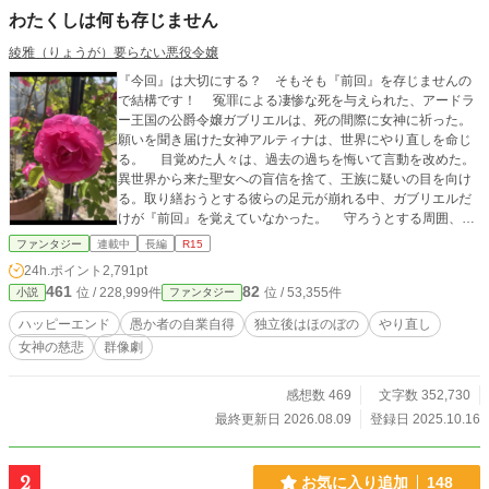
わたくしは何も存じません
綾雅（りょうが）要らない悪役令嬢
『今回』は大切にする？ そもそも『前回』を存じませんの
で結構です！ 冤罪による凄惨な死を与えられた、アードラ
ー王国の公爵令嬢ガブリエルは、死の間際に女神に祈った。
願いを聞き届けた女神アルティナは、世界にやり直しを命じ
る。 目覚めた人々は、過去の過ちを悔いて言動を改めた。
異世界から来た聖女への盲信を捨て、王族に疑いの目を向け
る。取り繕おうとする彼らの足元が崩れる中、ガブリエルだ
けが『前回』を覚えていなかった。 守ろうとする周囲、取
り込もうと画策する王家。ロイスナー公爵家は独立を選び、
ファンタジー
連載中
長編
R15
記憶を持たない娘の幸せを模索する。 ハッピーエンド確定
24h.ポイント
2,791pt
（ロイスナー公爵家側） 【同時掲載】小説家になろう、アル
461
82
位 / 228,999件
位 / 53,355件
小説
ファンタジー
ファポリス、カクヨム、エブリスタ 2025/12/29……小柄にな
ろう、[四半期]ヒューマンドラマ〔文芸〕 1位 2025/10/1
ハッピーエンド
愚か者の自業自得
独立後はほのぼの
やり直し
7……小説家になろう、日間ハイファンタジー連載 3位 202
女神の慈悲
群像劇
5/10/17……エブリスタ、トレンド＃ファンタジー 1位 202
5/10/17……アルファポリス、HOT女性向け 12位 2025/10/1
6……連載開始
感想数 469
文字数 352,730
最終更新日 2026.08.09
登録日 2025.10.16
2
お気に入り追加
148