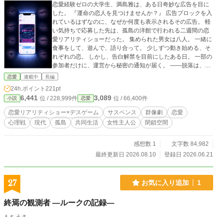
恋愛経験ゼロの大学生、満島雅は、ある日奇妙な広告を目に
した。 『運命の恋人を見つけませんか？』 広告ブロックを入
れているはずなのに、なぜか何度も表示されるその広告。 軽
い気持ちで応募した先は、孤島の洋館で行われる二週間の恋
愛リアリティショーだった。 集められた男女は八人。 一緒に
食事をして、遊んで、語り合って。 少しずつ動き始める、そ
れぞれの恋。 しかし、告白解禁を目前にしたある日。 一部の
参加者だけに、運営から秘密の通知が届く。 ――脱落は、死
を意味する。 恋を実らせなければ、生き残れない。 けれど、
恋愛
連載中
長編
その事実を他の参加者に伝えることも許されない。 何も知ら
24h.ポイント
221pt
ず恋をする者。 誰かを守ろうとする者。 生き残るため、誰か
6,441
3,089
位 / 228,999件
位 / 66,400件
小説
恋愛
を蹴落とそうとする者。 偶然の出会い。 作られた運命。 そ
して、命を懸けた恋。 その孤島には、運命の恋を探している
恋愛リアリティショー×デスゲーム
サスペンス
群像劇
恋愛
者ばかりでは、なかった。 ―――― ※本作は10話程度遅れて
心理戦
現代
孤島
共同生活
女性主人公
閉鎖空間
カクヨムにも重複投稿しています。
感想数 1
文字数 84,982
最終更新日 2026.08.10
登録日 2026.06.21
27
お気に入り追加
1
終焉の観測者 ―ルークの記録―