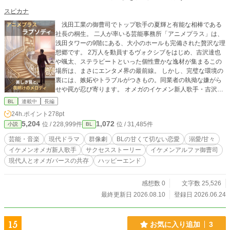
物語。 「お前の左側は、俺が見る」 死者と交わした約束が、
スピカナ
二つの世界の運命を動かし始める。
浅田工業の御曹司でトップ歌手の夏輝と有能な相棒である
社長の桐生。 二人が率いる芸能事務所「アニメプラス」は、
浅田タワーの9階にある、大小のホールも完備された贅沢な理
想郷です。 2万人を動員するヴォクシブをはじめ、吉沢達也
や颯太、ステラビートといった個性豊かな逸材が集まるこの
場所は、まさにエンタメ界の最前線。 しかし、完璧な環境の
裏には、嫉妬やトラブルがつきもの。同業者の執拗な嫌がら
せや罠が忍び寄ります。 オメガのイケメン新人歌手・吉沢達
也も果敢に芸能界の荒波に挑戦していきます。 華やかな成功
BL
連載中
長編
の裏で揺れ動く若者たちの心や、予期せぬ人間関係、そして
24h.ポイント
278pt
甘く切ない愛のドラマ。 頂点を目指す若者たちと、彼らを必
5,204
1,072
位 / 228,999件
位 / 31,485件
小説
BL
死に守る大人たちが織りなす、ちょっと切なくて魅力たっぷ
りのサクセスストーリーをお届けします。 現代の中でも自然
芸能・音楽
現代ドラマ
群像劇
BLの甘くて切ない恋愛
溺愛/甘々
に溶け込むオメガバースの遺伝子を持つ人々。 甘い現代ファ
イケメンオメガ新人歌手
サクセスストーリー
イケメンアルファ御曹司
ンタジーをぜひお楽しみください！ 「※一部、性的な駆け引
現代人とオメガバースの共存
ハッピーエンド
きや危うい場面を暗示する描写が含まれます」 毎日2話～3話
19時更新。 尚、この小説はfujossyサイトにて、第六回Fujoss
y小説コンテストエントリー作品。 そのために、最終回が8月
感想数 0
文字数 25,526
31日になります。そちらは18時更新で早く読めます。 このサ
最終更新日 2026.08.10
登録日 2026.06.24
イトで読んで下さるとうれしいです。応援のほどを宜しくお
願いします。 最後までお付き合いくださると大変うれしいで
す。
15
お気に入り追加
3