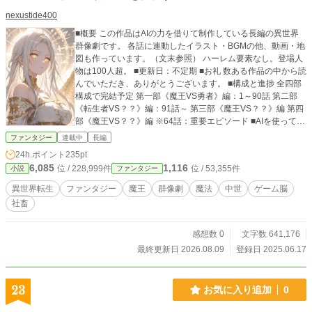
nexustide400
■概要 この作品はAIの力を借りて制作している長編の異世界
群像劇です。 各話に連動したイラスト・BGMの他、動画・地
図も作っています。（文末参照） ハーレム要素なし。登場人
物は100人超。 ■更新日：不定期 ■お礼 数ある作品の中から読
んでいただき、ありがとうございます。 ■構成と進捗 全四部
構成で完結予定 第一部《魔王VS勇者》編：1～90話 第二部
《転生者VS？？》編：91話～ 第三部《魔王VS？？》編 第四
部《魔王VS？？》編 ※64話：重要エピソード ■AIを使ってい
る部分(第一部:GPT 第二部:Gemini) ・プロット ：100％自分
ファンタジー
連載中
長編
・セリフ ：ほぼ自分 ・地の文 ：AIが手直し ・校正
24h.ポイント
235pt
：AIと共同作業 ・世界観 ：AIと共同設計 ・各種検
6,085
1,116
位 / 228,999件
位 / 53,355件
小説
ファンタジー
証 ：AIに依頼（設定や論理の確認など） ■その他 ・初の小
説制作です。 ■ワールドマップ https://nexustide400.com/#wo
異世界転生
ファンタジー
魔王
群像劇
魔法
中世
ゲーム脳
rld-map (ポータル内の"物語の世界地図") ■キャラクターアー
社畜
カイブ https://www.deviantart.com/nexustide400/gallery/1022
31073/character-archive-isekai-demon-lord (DeviantArt内の
Gallery) ■各話連動イラスト、各種イラスト https://www.devia
感想数 0
文字数 641,176
ntart.com/nexustide400/gallery/97371975/isekai-demon-lord
最終更新日 2026.08.09
登録日 2025.06.17
(DeviantArt内のGallery) ■各話連動BGM、イメージ動画 http
s://www.youtube.com/playlist?list=PLvwobsX9rAWxC8OC8Z
UYrBphJrw8UaZvE (YouTube内の再生リスト)
23
お気に入り追加
0