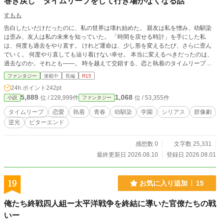
巻き戻し タイムリープをして行き場がなくなる話
すもも
告白したいだけだったのに、私の世界は壊れ始めた。 親友は私を憎み、幼馴染
は歪み、友人は私の未来を知っていた。 「時間を戻せる時計」を手にした私
は、何度も過去をやり直す。 けれど運命は、少し形を変えるたび、さらに歪ん
でいく。 何度やり直しても辿り着けない幸せ。 本当に変えるべきだったのは、
過去なのか。それとも――。 時を越えて交錯する、恋と執着のタイムリープフ
ァンタジー。 ーーーーーーーーーーーーーーーーーーーーーーーーーーーーー
ファンタジー
連載中
長編
R15
ーーーーーーー 見つけてくださりありがとうござます。 現在「第2回青春BLカ
24h.ポイント
242pt
ップ」に参加しております。コメディ色の強いBL作品になっています。ジャン
5,889
1,068
位 / 228,999件
位 / 53,355件
小説
ファンタジー
ルは違いますが、お時間ありましたら覗いてもらえたら嬉しいです。 作品はこ
ちら → 「不幸の手紙に“男に告白される”って書いてあったんだが？」https://
タイムリープ
恋愛
執着
青春
幼馴染
学園
シリアス
群像劇
www.alphapolis.co.jp/novel/959612345/437031980
逆光
ビターエンド
感想数 0
文字数 25,331
最終更新日 2026.08.10
登録日 2026.08.01
19
お気に入り追加
15
俺たち終戦四人組ー太平洋戦争を終結に導いた官僚たちの戦
いー