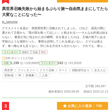
異世界召喚失敗から始まるぶらり旅〜自由気ままにしてたら
大変なことになった〜
ei_sainome
クラスメイト全員が、突然異世界に召喚されてしまった。 けれど、謁見の間に
通されて王様から「我が国を救ってほしい」と頼まれる――そんなお約束は始ま
らない。 教室が光に包まれた次の瞬間、目を覚ましたのは、王城の地下にある
牢獄のような場所だった。 事情を説明してくれる者はいない。スマホは使え
ず、食べ物も水も足りない。外に出る方法すら分からない。 それでも、彼らの
身体には異世界に適応するための変化が起きていた。 鑑定、収納、結界、回
ファンタジー
連載中
長編
R15
復、転移、念力、魔術――身に覚えのない力を手に入れたクラスメイトたちは、
24h.ポイント
1,172pt
戸惑いながらも地下遺跡からの脱出を目指す。 人間不信で集団行動が苦手な乃
1,198
182
位 / 228,999件
位 / 53,355件
小説
ファンタジー
愛。 自由奔放で謎の不登校生・沙奈。 クラスの中で孤立していた二人は、互い
を放っておけないまま、少しずつ行動を共にするようになる。 勝手に召喚され
異世界
ファンタジー
クラス召喚
チート
残酷描写あり
女主人公
た高校生たちは、英雄でも兵器でもない。 力があっても、異世界に順応できる
冒険/旅
神
群像劇
二人旅
とは限らない。 常識も、価値観も、生態も、信仰も違う世界で、まずは生き延
びるところから始めなければならなかった。 そして地下から抜け出した先で、
彼らは知ることになる。 自分たちを召喚した者たちの事情も、この世界の歴史
文字数 289,387
も、魔族と呼ばれる者たちの正体も、聞かされていた物語とは少しずつ違ってい
最終更新日 2026.08.09
登録日 2023.12.13
るのだと。 これは、はみ出し者少女二人と、異世界に放り込まれたクラスメイ
トたちが、それぞれの居場所と生き方を見つけていく物語。 ※他サイトでも同
作を投稿しています。
3
お気に入り追加
738