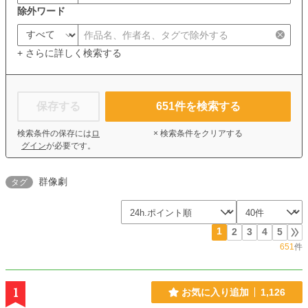
除外ワード
+ さらに詳しく検索する
保存する
651
件を検索する
検索条件の保存には
ロ
× 検索条件をクリアする
グイン
が必要です。
群像劇
タグ
1
2
3
4
5
651
件
1
お気に入り追加
1,126