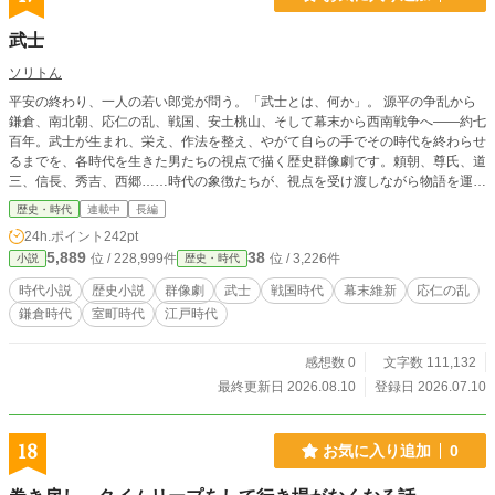
武士
ソリトん
平安の終わり、一人の若い郎党が問う。「武士とは、何か」。 源平の争乱から
鎌倉、南北朝、応仁の乱、戦国、安土桃山、そして幕末から西南戦争へ——約七
百年。武士が生まれ、栄え、作法を整え、やがて自らの手でその時代を終わらせ
るまでを、各時代を生きた男たちの視点で描く歴史群像劇です。頼朝、尊氏、道
三、信長、秀吉、西郷……時代の象徴たちが、視点を受け渡しながら物語を運び
ます。 土地のために戦い、土地を恩賞として頂く——それが、武士でした。だ
歴史・時代
連載中
長編
が信長は土地を一個の茶碗に変え、秀吉は検地と刀狩で武士と百姓を永遠に分
24h.ポイント
242pt
け、泰平の世は、ついに刀を飾りに変えていく。「武士とは何か」という問いの
5,889
38
位 / 228,999件
位 / 3,226件
小説
歴史・時代
答えは、時代ごとに、姿を変えていきます。 そして物語は、武士たちがそれぞ
れの時代に遺した「武士とは――」という言葉を束ねていきます。
時代小説
歴史小説
群像劇
武士
戦国時代
幕末維新
応仁の乱
鎌倉時代
室町時代
江戸時代
感想数 0
文字数 111,132
最終更新日 2026.08.10
登録日 2026.07.10
18
お気に入り追加
0