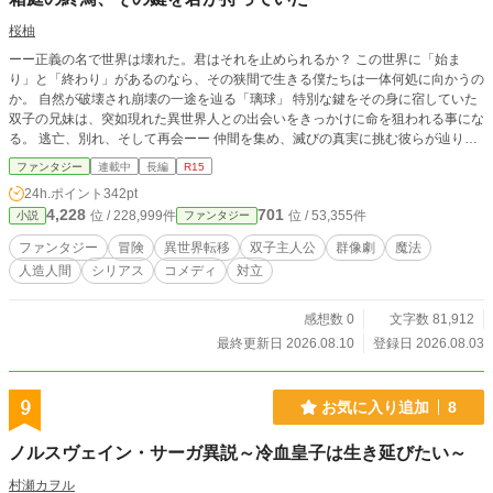
桜柚
ーー正義の名で世界は壊れた。君はそれを止められるか？ この世界に「始ま
り」と「終わり」があるのなら、その狭間で生きる僕たちは一体何処に向かうの
か。 自然が破壊され崩壊の一途を辿る「璃球」 特別な鍵をその身に宿していた
双子の兄妹は、突如現れた異世界人との出会いをきっかけに命を狙われる事にな
る。 逃亡、別れ、そして再会ーー 仲間を集め、滅びの真実に挑む彼らが辿り着
く先は「世界の始まり」だった。 運命に抗う物語が、今、幕を開ける。
ファンタジー
連載中
長編
R15
24h.ポイント
342pt
4,228
701
位 / 228,999件
位 / 53,355件
小説
ファンタジー
ファンタジー
冒険
異世界転移
双子主人公
群像劇
魔法
人造人間
シリアス
コメディ
対立
感想数 0
文字数 81,912
最終更新日 2026.08.10
登録日 2026.08.03
9
お気に入り追加
8
ノルスヴェイン・サーガ異説～冷血皇子は生き延びたい～
村瀬カヲル