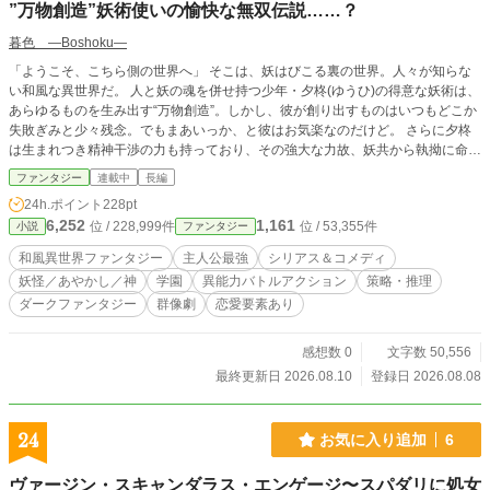
”万物創造”妖術使いの愉快な無双伝説……？
暮色 ―Boshoku―
「ようこそ、こちら側の世界へ」 そこは、妖はびこる裏の世界。人々が知らな
い和風な異世界だ。 人と妖の魂を併せ持つ少年・夕柊(ゆうひ)の得意な妖術は、
あらゆるものを生み出す“万物創造”。しかし、彼が創り出すものはいつもどこか
失敗ぎみと少々残念。でもまあいっか、と彼はお気楽なのだけど。 さらに夕柊
は生まれつき精神干渉の力も持っており、その強大な力故、妖共から執拗に命を
狙われていた。だがこれもお得意の妖術でいとも簡単に退治してしまう無双ぶ
ファンタジー
連載中
長編
り。 そんな彼は現在、裏の世界『空蝉』にある妖退治人育成学園に居座り、退
24h.ポイント
228pt
治人を目指す生徒たちにアドバイス中だとか。 自由気ままに創造して学園に波
6,252
1,161
位 / 228,999件
位 / 53,355件
小説
ファンタジー
乱を巻き起こす問題児だけど、実は誰よりも心優しい彼。妖術や能力を使って現
世の人々を、そして生徒らをしがらみから救わずにはいられない。 ※学園篇は
和風異世界ファンタジー
主人公最強
シリアス＆コメディ
第二章から始まります。 ●小説家になろうさん、カクヨムさんでも投稿させてい
妖怪／あやかし／神
学園
異能力バトルアクション
策略・推理
ただいております。
ダークファンタジー
群像劇
恋愛要素あり
感想数 0
文字数 50,556
最終更新日 2026.08.10
登録日 2026.08.08
24
お気に入り追加
6
ヴァージン・スキャンダラス・エンゲージ〜スパダリに処女