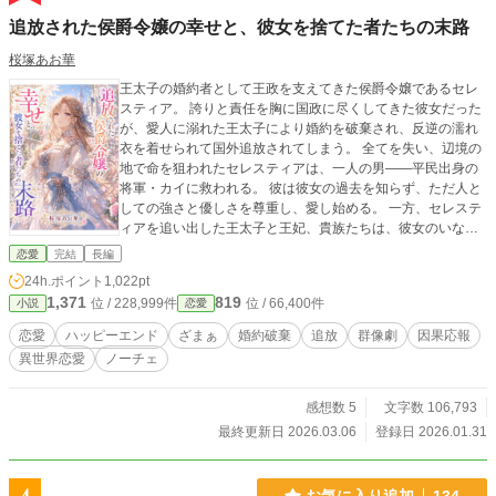
追放された侯爵令嬢の幸せと、彼女を捨てた者たちの末路
桜塚あお華
王太子の婚約者として王政を支えてきた侯爵令嬢であるセレ
スティア。 誇りと責任を胸に国政に尽くしてきた彼女だった
が、愛人に溺れた王太子により婚約を破棄され、反逆の濡れ
衣を着せられて国外追放されてしまう。 全てを失い、辺境の
地で命を狙われたセレスティアは、一人の男――平民出身の
将軍・カイに救われる。 彼は彼女の過去を知らず、ただ人と
しての強さと優しさを尊重し、愛し始める。 一方、セレステ
ィアを追い出した王太子と王妃、貴族たちは、彼女のいない
国を操ることに失敗し、ゆっくりと、だが確実に滅びへの道
恋愛
完結
長編
を歩んでいく。 これは、復讐しない令嬢が手に入れる、 真の
24h.ポイント
1,022pt
愛と幸せな居場所の物語。 そして彼女を捨てた者たちが辿
1,371
819
位 / 228,999件
位 / 66,400件
小説
恋愛
る、因果応報の末路の話である。
恋愛
ハッピーエンド
ざまぁ
婚約破棄
追放
群像劇
因果応報
異世界恋愛
ノーチェ
感想数 5
文字数 106,793
最終更新日 2026.03.06
登録日 2026.01.31
お気に入り追加
134