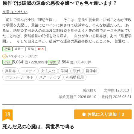
原作では破滅の運命の悪役令嬢〜でも色々違います？
文章力上げたい
前世で読んだ小説『理想学園』。 そこは、悪役生徒会長・川端ことねが圧政
で学園を支配し、最後にヒロインに倒されて破滅する、そんな物語だった。 あ
る日、幼馴染で同居人の高坂湊に制服姿を見せようと鏡の前でポーズを決めてい
たことねは、突然前世の記憶を取り戻す。 自分が今いる世界は、あの『理想学
園』。 そして自分こそが、破滅する運命の悪役令嬢だったことを。 普通なら
絶望するところだが、ことねの反応は違った。 「うん、大丈夫！ なんとかな
恋愛
連載中
長編
R15
るよね〜」 彼女はとても能天気だった。 何より隣には、原作では自分に虐
24h.ポイント
285pt
げられていたはずの湊が、甘くて優しい幼馴染としていてくれる。破滅ルート？
5,064
2,594
位 / 228,999件
位 / 66,400件
小説
恋愛
そんなもの、湊と一緒にのんびり学園生活を送っていれば関係ない。 そんな
ことねの前に現れたのが、原作ヒロイン桐原彩乃。「湊を救い出し、学園を解放
異世界
コメディ
女主人公
学園
現代
群像劇
する」という使命感に燃える彼女は、原作知識を振りかざしてことねに宣戦布告
パラレルワールド
スクールラブ
AI補助利用
を仕掛けてくる。 だが、ことねは気づいていた。彩乃もまた、自分と同じ前世
の記憶に怯える、ただの少女だということに。 それに実はことねは、以前にも
彩乃に会っていて。 「覚えてないんだ。でも、今日からまたよろしくね、彩乃
感想数 0
文字数 128,813
ちゃん！」 原作の筋書きを彩乃以上に知りながら、それを気にしない悪役令
最終更新日 2026.08.10
登録日 2026.05.31
嬢。 使命感に空回りするヒロイン。 そして、何も知らずに巻き込まれていく
幼馴染・高坂湊と、クラス委員長・倉石瑞稀や転校生でことねの側近・櫻井美
羽。 そんなことねの「理想」は、たったひとつ。 大好きな湊と、平和で甘い
13
お気に入り追加
3
毎日を過ごすこと。 破滅フラグなんて、恋する乙女の前では無力だよ！ で
も、そんなことねには、湊にも秘密にしていることがあってーー
死んだ兄の心臓は、異世界で鳴る