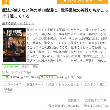
4
魔法が使えない俺のボロ銭湯に、世界最強の英雄たちがこっ
そり通ってくる
旅する書斎（☆ほしい）
魔法がすべてを支配する王都で、ただ一人、魔法を使えない
男がいた。名はガレオ。裏路地でボロい銭湯「裏のゆ」を営
む、しがない四十男だ。 だが、その湯には秘密がある。剣聖
も、賢者も、聖女も――名だたる英雄たちが、肩書きを脱い
でこっそりこの湯に通ってくる。魔法ではどうしても抜けな
い疲れ「澱み」を、ガレオの焚く火だけが、すっと流してし
まうのだ。 失われた一族「火守」の末裔。世界でただ一人、
英雄たちの澱みを癒せる男。――だが、その事実を、当の本
人だけが知らない。 「うちはただの銭湯ですよ」と首をかし
ファンタジー
連載中
長編
げるガレオの湯に、今日もまた、世界を背負った誰かが、そ
24h.ポイント
789pt
っとのれんをくぐる。 肩書きを脱げる場所の、あたたかな群
1,824
274
位 / 228,999件
位 / 53,355件
小説
ファンタジー
像ものがたり。
スローライフ
無自覚チート
銭湯
おっさん主人公
ほのぼの
癒し
群像劇
感想数 2
文字数 161,456
最終更新日 2026.08.10
登録日 2026.07.09