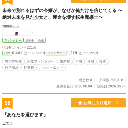
な男と結ばれる。務めも果たす。両方とも絶対に諦めない―
―現代の献姫が死闘（と書いてロマンス）を繰り広げる「ス
未来で別れるはずの令嬢が、なぜか俺だけを信じてくる 〜
キャンダラス」な現代伝奇日常ファンタジー。 話の展開は
絶対未来を見た少女と、運命を壊す転生魔導士〜
第2章中盤から大きく動き出し、後半からメインである恋愛ミ
ステリーが始まります。 一刻も早く恋愛要素を浴びたい場
yomuyomu
合は2章から読んでいただいても問題ない構成になってます。
「異能一族」「家と血筋」「王子様とお姫様」「契約結婚」
：
「異種恋愛」「禁断の恋」などがお好きな方に届いたら嬉し
ファンタジー
連載中
長編
いです。 ※平凡ヒロインの箔付友人か噛ませ犬になりがちな
24h.ポイント
221pt
肉食系強気美人と、俺様やスパダリにヒロインを取られる当
6,441
1,219
て馬枠の幼馴染属性犬系男が好きな人間が書いてます。 ※
位 / 228,999件
位 / 53,355件
小説
ファンタジー
「寝取られ」が確定している物騒な展開ですがヒロインは一
異世界転生
恋愛ファンタジー
未来視
学園
仲間
種族
途で、二人は必ず添い遂げます。 ※ 「異能者集団の地方公務
科学魔法
群像劇
ハッピーエンド
員」が「怪異を物理攻撃で倒す」泥臭いファンタジーです。
※この物語はフィクションです。実在の地名施設名等が出て
来ますが一切関係ありません。
感想数 0
文字数 290,316
最終更新日 2026.08.09
登録日 2026.06.14
26
お気に入り追加
2
『あなたを選びます』
ピエロ