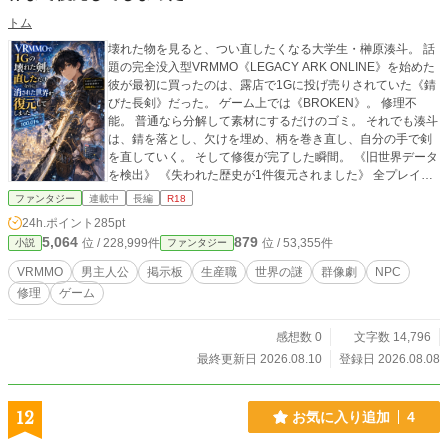
トム
壊れた物を見ると、つい直したくなる大学生・榊原湊斗。 話
題の完全没入型VRMMO《LEGACY ARK ONLINE》を始めた
彼が最初に買ったのは、露店で1Gに投げ売りされていた《錆
びた長剣》だった。 ゲーム上では《BROKEN》。 修理不
能。 普通なら分解して素材にするだけのゴミ。 それでも湊斗
は、錆を落とし、欠けを埋め、柄を巻き直し、自分の手で剣
を直していく。 そして修復が完了した瞬間。 《旧世界データ
を検出》 《失われた歴史が1件復元されました》 全プレイヤ
ーへ、運営すら知らないワールドアナウンスが響いた。 復元
ファンタジー
連載中
長編
R18
された剣を見たNPCの老人は言う。 「それは、三百年前に滅
24h.ポイント
285pt
びた王の剣だ」 だが、LAOの公式な歴史は百五十年しか存在
5,064
879
位 / 228,999件
位 / 53,355件
小説
ファンタジー
しない。 壊れた指輪。 止まった時計塔。 使われなくなった
駅。 地図に存在しない街。 そして、誰にも覚えられていない
VRMMO
男主人公
掲示板
生産職
世界の謎
群像劇
NPC
人々。 湊斗が誰も見向きもしなかった“ゴミ”を一つ直すた
修理
ゲーム
び、消された世界が少しずつ戻ってくる。 攻略勢が騒ぎ、配
信がバズり、掲示板が祭りになり、生産職が集まり、NPCた
ちの記憶が揺らぎ、ついには運営まで動き始める。 やがて掲
感想数 0
文字数 14,796
示板では、彼の名前より先にこんな言葉が定着した。 「また
最終更新日 2026.08.10
登録日 2026.08.08
あの修理屋が世界を増やしたぞ」 これは最強を目指していな
い修理好きと、それぞれ自分の人生を生きる仲間たちが、笑
って、ぶつかって、ときには泣きながら、消された世界の謎
12
お気に入り追加
4
を追う物語。 そしていつか彼らは知る。 直せるものを、すべ
て直していいとは限らないことを。