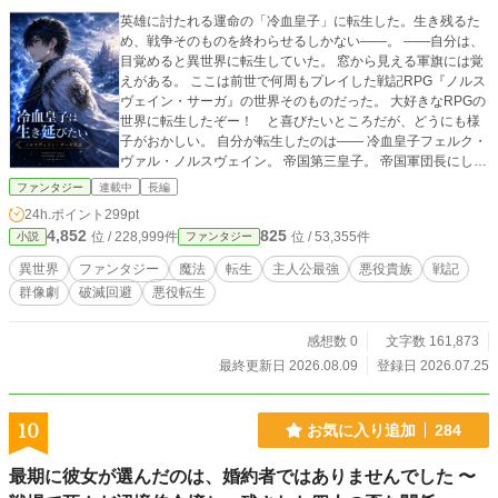
英雄に討たれる運命の「冷血皇子」に転生した。生き残るた
め、戦争そのものを終わらせるしかない――。 ――自分は、
目覚めると異世界に転生していた。 窓から見える軍旗には覚
えがある。 ここは前世で何周もプレイした戦記RPG『ノルス
ヴェイン・サーガ』の世界そのものだった。 大好きなRPGの
世界に転生したぞー！ と喜びたいところだが、どうにも様
子がおかしい。 自分が転生したのは―― 冷血皇子フェルク・
ヴァル・ノルスヴェイン。 帝国第三皇子。 帝国軍団長にして
『北の戦鬼』。 氷雪魔法を操る無双の魔法剣士。 そして、プ
ファンタジー
連載中
長編
レイヤーたちに絶望を与え続けた、最強最悪のラスボスであ
24h.ポイント
299pt
る。 激戦の末、最後には主人公ら英雄陣営に討たれる運命。
4,852
825
位 / 228,999件
位 / 53,355件
小説
ファンタジー
いやいやいや、既に破滅不可避じゃないか。 しかもフェルク
は、純粋悪を徹底しすぎて、かえって妙な人気があるキャラ
異世界
ファンタジー
魔法
転生
主人公最強
悪役貴族
戦記
だった。 そんな奴の破滅を回避するなんて、無理ゲーにも程
群像劇
破滅回避
悪役転生
がある。 それでも―― あのフェルクみたいな終わり方だけ
は、したくなかった。 「永く、凍てついた生だった」 あの、
全てが冷え切った最期を書き換えるために。 そして、まだ凍
感想数 0
文字数 161,873
てついていない心を失わないために。 冷血皇子に転生した自
最終更新日 2026.08.09
登録日 2026.07.25
分は、帝国の軍務と原作の運命に追われながら、生きる望み
を模索していく。 ※本作はカクヨム、なろうにも掲載してい
ます。
10
お気に入り追加
284
最期に彼女が選んだのは、婚約者ではありませんでした 〜