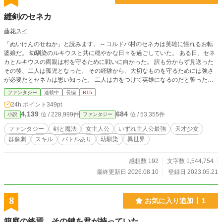
縫剣のセネカ
藤花スイ
「ぬいけんのせねか」と読みます。 -- コルドバ村のセネカは英雄に憧れるお転
婆娘だ。 幼馴染のルキウスと共に穏やかな日々を過ごしていた。 ある日、セネ
カとルキウスの両親は村を守るために戦いに向かった。 訳も分からず見送った
その後、二人は孤児となった。 その経験から、大切なものを守るためには強さ
が必要だとセネカは思い知った。 二人は力をつけて英雄になるのだと誓った。
しかし、セネカが十歳の時に授かったのは【縫う】という非戦闘系のスキルだっ
ファンタジー
連載中
長編
R15
た。 一方、ルキウスは破格のスキル【神聖魔法】を得て、王都の教会へと旅立
24h.ポイント
349pt
ってゆく。 二人の道は分かれてしまった。 残されたセネカは、ルキウスとの約
4,139
684
位 / 228,999件
位 / 53,355件
小説
ファンタジー
束を胸に問い続ける。 どうやって戦っていくのか。希望はどこにあるの
か⋯⋯。 セネカは剣士で、膨大な魔力を持っている。 でも【縫う】と剣をどう
ファンタジー
剣と魔法
女主人公
いずれ主人公最強
天才少女
合わせたら良いのか分からなかった。 答えは簡単に出ないけれど、セネカは諦
群像劇
スキル
バトルあり
幼馴染
異世界
めなかった。 創意を続ければいつしか全ての力が繋がる時が来ると信じてい
た。 セネカは誰よりも早く冒険者の道を駆け上がる。 天才剣士のルキウスに置
いていかれないようにとひた向きに力を磨いていく。 遠い地でルキウスもまた
感想数 192
文字数 1,544,754
自分の道を歩み始めた。 セネカとの大切な約束を守るために。 そして二人は巻
最終更新日 2026.08.10
登録日 2023.05.21
き込まれていく。 あの日、月が瞬いた理由を知ることもなく⋯⋯。 これは、一
人の少女が針と糸を使って世界と繋がる物語 （旧題：スキル【縫う】で無双し
ます！ 〜ハズレスキルと言われたけれど、努力で当たりにしてみます〜）
8
お気に入り追加
1
箱庭の終焉、その鍵を君が持っていた