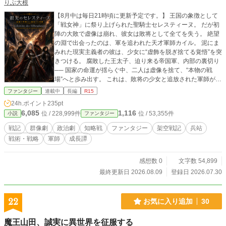
りぶ大根
【8月中は毎日21時頃に更新予定です。】 王国の象徴として
「戦女神」に祭り上げられた聖騎士セレスティーヌ。 だが初
陣の大敗で虚像は崩れ、彼女は敗将として全てを失う。 絶望
の淵で出会ったのは、軍を追われた天才軍師カイル。 泥にま
みれた現実主義者の彼は、少女に“虚飾を脱ぎ捨てる覚悟”を突
きつける。 腐敗した王太子、迫り来る帝国軍、内部の裏切り
── 国家の命運が揺らぐ中、二人は虚像を捨て、“本物の戦
場”へと歩み出す。 これは、敗将の少女と追放された軍師が、
王国の未来を奪い返すために挑む逆転の戦記譚である。 ※小
ファンタジー
連載中
長編
R15
説家になろう、カクヨム、TALESにも掲載しています。 ※AI
24h.ポイント
235pt
補助利用（校正と推敲の参考として使用しています）
6,085
1,116
位 / 228,999件
位 / 53,355件
小説
ファンタジー
戦記
群像劇
政治劇
知略戦
ファンタジー
架空戦記
兵站
戦術・戦略
軍師
成長譚
感想数 0
文字数 54,899
最終更新日 2026.08.09
登録日 2026.07.30
22
お気に入り追加
30
魔王山田、誠実に異世界を征服する