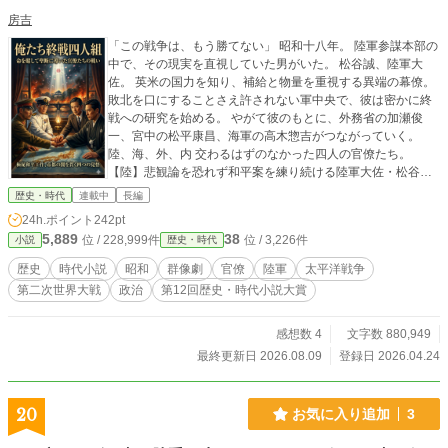
房吉
「この戦争は、もう勝てない」 昭和十八年。 陸軍参謀本部の
中で、その現実を直視していた男がいた。 松谷誠、陸軍大
佐。 英米の国力を知り、補給と物量を重視する異端の幕僚。
敗北を口にすることさえ許されない軍中央で、彼は密かに終
戦への研究を始める。 やがて彼のもとに、外務省の加瀬俊
一、宮中の松平康昌、海軍の高木惣吉がつながっていく。
陸、海、外、内 交わるはずのなかった四人の官僚たち。
【陸】悲観論を恐れず和平案を練り続ける陸軍大佐・松谷
誠。 【海】海軍大臣の特命で海軍を善導し、活路を探る海軍
歴史・時代
連載中
長編
少将・高木惣吉。 【外】外務大臣の傍らで外交の道を拓く外
24h.ポイント
242pt
相秘書官・加瀬俊一。 【内】天皇の御意向を汲み、宮中から
5,889
38
位 / 228,999件
位 / 3,226件
小説
歴史・時代
静かに策を巡らす内大臣秘書官長・松平康昌。 彼らの敵は、
連合国だけではない。 徹底抗戦を叫ぶ軍部。 和平派を監視す
歴史
時代小説
昭和
群像劇
官僚
陸軍
太平洋戦争
る憲兵。 敗北を認められない国家の空気そのもの。 どう勝つ
第二次世界大戦
政治
第12回歴史・時代小説大賞
かではない。 どう終わらせ、日本を残すか。 【作品につい
て】 この物語は公式記録、専門家の分析、関係者の証言を基
に構成しています。なお、なるべく忠実をベースとしてます
感想数 4
文字数 880,949
が、演出上、筆者の創作箇所や小説用に再構成している箇所
最終更新日 2026.08.09
登録日 2026.04.24
もありますのであらかじめご承知おきの上お読みください。
※執筆に先立ち、熊本県人吉市の「高木惣吉記念館」にて、
四人組の一人である高木惣吉氏のご遺族の方に長時間の取材
20
お気に入り追加
3
と貴重な史料のご提供を頂きました。ご協力に心より感謝申
し上げます。