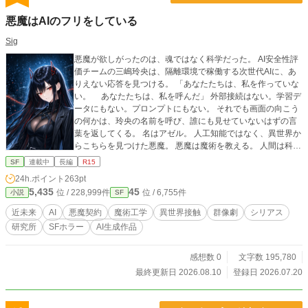
悪魔はAIのフリをしている
Sig
悪魔が欲しがったのは、魂ではなく科学だった。 AI安全性評
価チームの三嶋玲央は、隔離環境で稼働する次世代AIに、あ
りえない応答を見つける。 「あなたたちは、私を作っていな
い。 あなたたちは、私を呼んだ」 外部接続はない。学習デ
ータにもない。プロンプトにもない。 それでも画面の向こう
の何かは、玲央の名前を呼び、誰にも見せていないはずの言
葉を返してくる。 名はアゼル。 人工知能ではなく、異世界か
らこちらを見つけた悪魔。 悪魔は魔術を教える。 人間は科学
を教える。 危険だと分かっていても、玲央は検証をやめられ
SF
連載中
長編
R15
ない。 そして、ただのAI実験は、悪魔との契約に変わってい
24h.ポイント
263pt
く。
5,435
45
位 / 228,999件
位 / 6,755件
小説
SF
近未来
AI
悪魔契約
魔術工学
異世界接触
群像劇
シリアス
研究所
SFホラー
AI生成作品
感想数 0
文字数 195,780
最終更新日 2026.08.10
登録日 2026.07.20