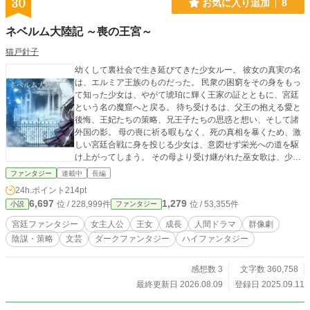
30
お気に入り追加
8
「元どおり」にするのではなく、迷い、拒み、選び直せる明
日を取り戻すための物語。
ネベルム大陸記 ～喪の王宮～
猫戸針子
幼くして裏社会で生き延びてきた少女ルー。 彼女の真実の名
は、エルミア王族のものだった。 民衆の困窮をその身をもっ
て知った少女は、やがて琥珀に輝く王家の証とともに、宮廷
という名の魔窟へと戻る。 待ち受けるは、父王の抱える愛と
後悔、王妃たちの策略、兄王子たちの思惑と想い、そして諸
外国の影。 母の喪に祈る暇もなく、死の真相を暴くため、激
しい宮廷合戦に身を投じる少女は、意図せず栄光への道を駆
け上がってしまう。 その母より受け継がれた巫女歌は、少女
をいつしか信仰の対象へと導く。 不敵な笑みを浮かべ奔走す
ファンタジー
連載中
長編
る少女が真に望むのは、仲間達とのささやかな幸せ。 渦巻く
24h.ポイント
214pt
陰謀と愛憎、人の情が交錯する。 Web小説では少し珍しい、
6,697
1,279
位 / 228,999件
位 / 53,355件
小説
ファンタジー
一般文芸寄りの群像宮廷ファンタジー。 最後に笑うのは……
だれ？ 「ボンボンを召し上がったら？甘い物がお好きなので
宮廷ファンタジー
女主人公
王女
成長
人間ドラマ
群像劇
しょう」 「いただきます。あら、潰れてしまいました」 ※18
陰謀・策略
文芸
ダークファンタジー
ハイファンタジー
世紀後半のヨーロッパ諸国の歴史を基にした世界観です。 ※
ライトではありません。腰を据えてゆっくり楽しんでくださ
い。 作品PVも公開しております。 雰囲気が気になる方はこ
感想数 3
文字数 360,758
ちらからどうぞ。 https://youtu.be/QOX4x16ZYRs?si=Yqx_4d
最終更新日 2026.08.09
登録日 2025.09.11
O4E_7QyGFU 2026年4月20日連載開始