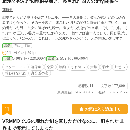
戦場で死んだ辺境伯令嬢と、残された四人の歪な関係〜
藤原遊
戦場で死んだ辺境伯令嬢アリシエル。 ――その最期に、彼女が選んだのは婚約
者ではなかった。 その死を境に、残された四人の関係は静かに歪んでいく。 婚
約者だった男。 彼女に選ばれた騎士。 親友だったはずの令嬢。 そして、妹。 そ
れぞれが“正しい選択”を重ねたはずなのに、 気づけば誰一人として、同じ場所に
は立っていなかった。 これは、一人の死をきっかけに、 人の関係が少しずつ崩
れていく群像劇。 静かで、重く、そしてどこにも救いきれない物語。 ※バッド
恋愛
完結
長編
エンドから始まる物語。ハピエン厨が書くビターエンドです。 ※ドロドロの人
24h.ポイント
291pt
間関係を描いています。苦手な方はご注意ください。 ※人が亡くなる表現があ
5,003
2,557
位 / 228,999件
位 / 66,400件
小説
恋愛
ります。苦手な方は自衛ください。
ビターエンド
群像劇
恋愛
婚約
すれ違い
貴族
騎士
片想い
報われない恋
身分差の恋
感想数 11
文字数 177,699
最終更新日 2026.06.07
登録日 2026.04.29
11
お気に入り追加
0
VRMMOで1Gの壊れた剣を直しただけなのに、消された世
界まで復元してしまった