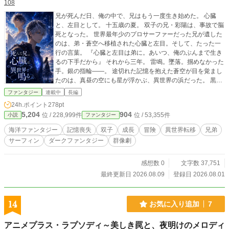
108
兄が死んだ日、俺の中で、兄はもう一度生き始めた。 心臓
と、左目として。 十五歳の夏。 双子の兄・彩陽は、事故で脳
死となった。 世界最年少のプロサーファーだった兄が遺した
のは、弟・蒼空へ移植された心臓と左目。そして、たった一
行の言葉。 『心臓と左目は弟に。あいつ、俺のぶんまで生き
るの下手だから』 それから三年。 雷鳴。墜落。掴めなかった
手。銀の指輪――。 途切れた記憶を抱えた蒼空が目を覚まし
たのは、真昼の空にも星が浮かぶ、異世界の浜だった。 黒か
らプラチナ色へ変わった髪。 深い海のような右目。 空のよう
ファンタジー
連載中
長編
に淡い、兄から受け継いだ左目。 そして胸の奥では、死んだ
24h.ポイント
278pt
はずの兄の心臓が、何かを告げるように鳴っていた。 そこで
5,204
904
位 / 228,999件
位 / 53,355件
小説
ファンタジー
蒼空は、黒髪に銀の筋を持つ少女・カイアと出会う。 初めて
会ったはずなのに、なぜか懐かしい。 理由も分からないま
海洋ファンタジー
記憶喪失
双子
成長
冒険
異世界転移
兄弟
ま、二度と失いたくないと思った人。 だがカイアは記憶を奪
サーフィン
ダークファンタジー
群像劇
われ、九つの錠に閉ざされた冥界へと消えてしまう。 彼女を
取り戻すため、蒼空は神々と獣が息づく異世界を旅する。 そ
の先で待つのは、失われた名前を封じる「空の棺」、星を喰
感想数 0
文字数 37,751
らう影、四千年前に封じられた罪。 そして、蒼空に別人の名
最終更新日 2026.08.09
登録日 2026.08.01
と役割を押しつけ、過去の誰かとして生かそうとする世界そ
のものだった。 けれど、蒼空は拒む。 兄の代わりにはならな
い。 過去の神にも、選ばれた英雄にもならない。 救いたい人
14
お気に入り追加
7
がいる。 それでも、誰かを犠牲にする救いだけは選ばない。
これは、死んだ兄の人生を代わりに生きる物語ではない。 兄
アニメプラス・ラプソディ～美しき罠と、夜明けのメロディ
から受け取った命で、少年が自分の名前と生き方を選び直す