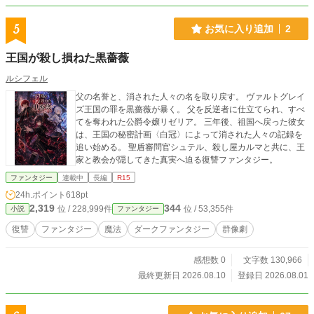
5
お気に入り追加
2
王国が殺し損ねた黒薔薇
ルシフェル
父の名誉と、消された人々の名を取り戻す。 ヴァルトグレイ
ズ王国の罪を黒薔薇が暴く。 父を反逆者に仕立てられ、すべ
てを奪われた公爵令嬢リゼリア。 三年後、祖国へ戻った彼女
は、王国の秘密計画〈白冠〉によって消された人々の記録を
追い始める。 聖盾審問官シュテル、殺し屋カルマと共に、王
家と教会が隠してきた真実へ迫る復讐ファンタジー。
ファンタジー
連載中
長編
R15
24h.ポイント
618pt
2,319
344
位 / 228,999件
位 / 53,355件
小説
ファンタジー
復讐
ファンタジー
魔法
ダークファンタジー
群像劇
感想数 0
文字数 130,966
最終更新日 2026.08.10
登録日 2026.08.01