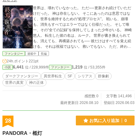
もちうさ
世界は、壊れていなかった。 ただ──更新され続けていただ
けだった。 神は存在しない。 そこにあったのは意思ではな
く、世界を維持するための“処理プロセス”。 戦いも、崩壊
も、消失もすべてはエラーではなく仕様だった。 そして唯
一、その“全ての記録”を保持してしまった少年がいる。 神崎
悠人。 転生した彼の名は、ルーク。 世界が書き換えられて
も、消えても、再構築されても── 彼だけはすべてを覚え続
ける。 それは祝福ではない。 救いでもない。 ただ、終わり
を覚え続けるという孤独だった。 更新される世界の中で、 ひ
ファンタジー
連載中
長編
とりだけが“前の世界”を持ち続ける。 これは、神を倒す物語
24h.ポイント
221pt
ではない。 世界の真実を知ってしまった観測者の記録であ
6,441
1,219
位 / 228,999件
位 / 53,355件
小説
ファンタジー
る。
ダークファンタジー
異世界転生
SF
シリアス
群像劇
世界の真実
神の正体
感想数 0
文字数 141,496
最終更新日 2026.08.10
登録日 2026.06.03
28
お気に入り追加
0
PANDORA・柩灯