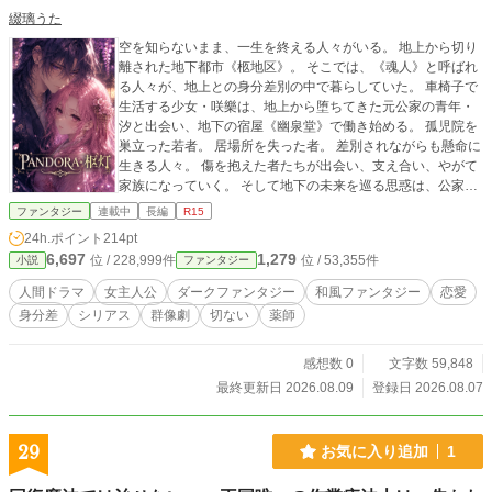
綴璃うた
空を知らないまま、一生を終える人々がいる。 地上から切り
離された地下都市《柩地区》。 そこでは、《魂人》と呼ばれ
る人々が、地上との身分差別の中で暮らしていた。 車椅子で
生活する少女・咲樂は、地上から堕ちてきた元公家の青年・
汐と出会い、地下の宿屋《幽泉堂》で働き始める。 孤児院を
巣立った若者。 居場所を失った者。 差別されながらも懸命に
生きる人々。 傷を抱えた者たちが出会い、支え合い、やがて
家族になっていく。 そして地下の未来を巡る思惑は、公家、
皇族、官僚を巻き込み、二人の運命を大きく変えていく。 こ
ファンタジー
連載中
長編
R15
れは、多くの傷を抱えた人々が人生を取り戻し、やがて地上
24h.ポイント
214pt
と地下、二つの世界を繋ぐまでの和風ダークファンタジー。
6,697
1,279
位 / 228,999件
位 / 53,355件
小説
ファンタジー
人間ドラマ
女主人公
ダークファンタジー
和風ファンタジー
恋愛
身分差
シリアス
群像劇
切ない
薬師
感想数 0
文字数 59,848
最終更新日 2026.08.09
登録日 2026.08.07
29
お気に入り追加
1