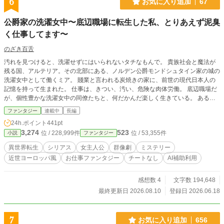
6
お気に入り追加
67
公爵家の洗濯女中〜底辺職場に転生した私、とりあえず泥臭
く仕事してます〜
のざき百舌
汚れを見つけると、洗濯せずにはいられないタチなもんで。 貴族社会と魔法が
残る国、アルテリア。その北部にある、ノルデン公爵モンドシュタイン家の城の
洗濯女中として働くミア。 賤業と言われる炭焼きの家に、前世の現代日本人の
記憶を持って生まれた。 仕事は、きつい、汚い、危険な肉体労働。 底辺職場だ
が、個性豊かな洗濯女中の同僚たちと、何だかんだ楽しく生きている。 ある
日、城内で黒い髪の少年に会ったことから、ミアの日常に僅かなヒビ割れが生じ
ファンタジー
連載中
長編
る。やがてそれは大きく音を立てて崩れることとなるのだが。 魔法もチートも
24h.ポイント
441pt
ない底辺女中にあるのは、前世の知識と物理（？）の力だけ。 公爵家の上級使
3,274
523
位 / 228,999件
位 / 53,355件
小説
ファンタジー
用人たちの理不尽を、知識と絆で切り抜ける。しかし、次期公爵の座を巡る問題
に巻き込まれることとなって―― 仕事は洗濯ですので、お間違いなく。 頑固な
​異世界転生
シリアス
女主人公
群像劇
ミステリー
シミ（やつら）なら、お任せください。命を懸けて、洗濯させていただきます。
近世ヨーロッパ風
お仕事ファンタジー
チートなし
AI補助利用
（※近世西洋風の過酷な衛生環境や洗濯事情をリアルに描写しているため、虫や
汚物などの表現が含まれます。苦手な方はご注意ください）
感想数 4
文字数 194,648
最終更新日 2026.08.10
登録日 2026.06.18
7
お気に入り追加
656