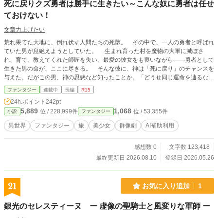
死に戻りクズ勇者は勝手に生きたい～こんな奴に勇者は任せ
ておけない！
文章力上げたい
荒れ果てた大地に、倒れ伏す人間たちの死骸。 その中で、一人の勇者と呼ばれ
ていた男が息絶えようとしていた。 生まれ育った村を魔物の大軍に滅ぼさ
れ、育て、教えてくれた師匠を失い、最愛の彼女をも喪いながら——勇者として
生きた男の命が、ここに尽きる。 そんな彼に、神は「死に戻り」のチャンスを
与えた。だがこの男、神の思惑など知ったことか。「どうせ同じ運命を辿るな
ら」とやりたい放題。 真面目に生きることを放棄し、欲望のまま、気の向くま
ファンタジー
連載中
長編
R15
ま、滅茶苦茶に振る舞い始める。 振り回されるのは、両親を始め、かつての
24h.ポイント
242pt
師匠。 もう一度出会った最愛の彼女。 そして彼に関わる周りの人々。 しか
5,889
1,068
位 / 228,999件
位 / 53,355件
小説
ファンタジー
し、彼のその「ズレた」行動こそが、世界の運命そのものを、少しずつ書き換え
ていることを——神すらも、まだ知らない。
異世界
ファンタジー
旅
美少女
群像劇
AI補助利用
感想数 0
文字数 123,418
最終更新日 2026.08.10
登録日 2026.05.26
21
お気に入り追加
1
銀光のセレスティーヌ ー 虚像の聖騎士と風変りな軍師 ー