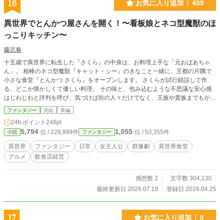
16
お気に入り追加
409
異世界でとんかつ屋さんを開く！〜看板娘とネコ型魔獣のほ
っこりキッチン〜
藤沢春
十五歳で異世界に転生した『さくら』の中身は、お料理上手な「元おばあちゃ
ん」。 相棒のネコ型魔獣『キャット・シー』のきなこと一緒に、王都の片隅で
小さな食堂『とんかつ さくら』をオープンします。 さくらが試行錯誤して作
る、どこか懐かしくて優しい料理。 その味と、包み込むような不思議な安心感
はじわじわと評判を呼び、気づけば街の人々だけでなく、王族や貴族までもがそ
の一皿を求めて集まるように……。 様々な人と出会い、触れ合う心。 地球で抱
ファンタジー
完結
長編
いていた「小さな夢」を、異世界で大きな形に変えていく。 大好きなしっぽの
24h.ポイント
248pt
相棒と共に、みんなのお腹と心を満たす、異世界ほっこりキッチンライフ！
5,794
1,055
位 / 228,999件
位 / 53,355件
小説
ファンタジー
異世界
ファンタジー
日常
女主人公
群像劇
異世界食堂
グルメ
飲食店経営
感想数 2
文字数 304,130
最終更新日 2026.07.19
登録日 2026.04.25
17
お気に入り追加
0