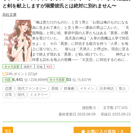
と剣を献上しますが溺愛彼氏とは絶対に別れません〜
烏杜文庫
「俺は君だけのものだ」と言う男と「お前は俺のものになる
為に生まれて来た」と言う男――運命の男は二人いた。 「天
孫降臨」と同じ頃。葦原中国の人草たちはある「異形」の襲
来を受けていた。 高天原の神は「人草の危機は人草で対応
せよ」と、その「異形」に対抗する能力を持つ「人草」を地
上に送り出した。 彼らは「天津人」と呼ばれ、現在に至る
まで絶えず現れる「異形」と戦い続けていた。 神代より
何度も訪れる地上の危機――「大災厄」に対抗するために産
まれるのが「鞘の処女《おとめ》」。 彼女は同じ天津人の
キャラ文芸
連載中
長編
R15
ますらお「剣比古《つるぎひこ》」と番い「花鞘比売《はな
24h.ポイント
221pt
さやひめ》」となる。 彼女は異形による大災厄に対抗するた
6,441
53
位 / 228,999件
位 / 5,637件
小説
キャラ文芸
めに「男とセックスして剣を産み与え最強の戦士にする」女
である。 約九十年ぶりに現れた「花鞘比売」になる「鞘の
恋愛
現代ファンタジー
異能
群像劇
イケメン
日本神話
獣人
処女」――「勝ち気で図太い」美貌の十七歳・高野原茉莉花
日常
現代
ミステリー
はその素性を隠し、四人のきょうだい達と仙台市郊外で暮ら
していた。 まだ誰ともわからない「剣比古」と番うため、
腹を括って処女を守っていた茉莉花だが、思いがけない相手
感想数 0
文字数 277,431
を好きになってしまう。彼は自分と「結ばれることを許され
最終更新日 2026.08.09
登録日 2025.09.23
ない」男だった。 日に日に異形による被害が深刻さを増
す中で、茉莉花が「生まれて来た理由」と長男の真斗が背負
っていた「重過ぎる使命と秘密」も明かされて行く。 好き
25
お気に入り追加
5