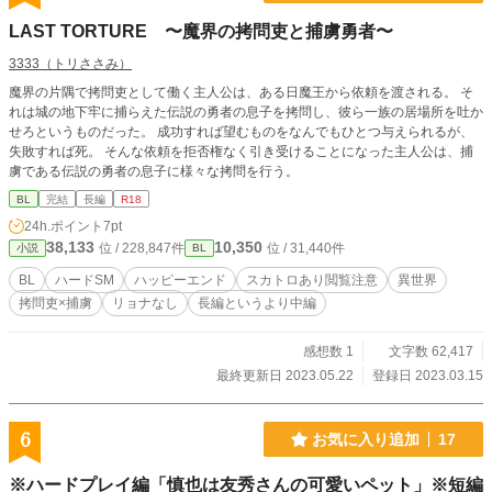
LAST TORTURE 〜魔界の拷問吏と捕虜勇者〜
3333（トリささみ）
魔界の片隅で拷問吏として働く主人公は、ある日魔王から依頼を渡される。 そ
れは城の地下牢に捕らえた伝説の勇者の息子を拷問し、彼ら一族の居場所を吐か
せろというものだった。 成功すれば望むものをなんでもひとつ与えられるが、
失敗すれば死。 そんな依頼を拒否権なく引き受けることになった主人公は、捕
虜である伝説の勇者の息子に様々な拷問を行う。
BL
完結
長編
R18
24h.ポイント
7pt
38,133
10,350
位 / 228,847件
位 / 31,440件
小説
BL
BL
ハードSM
ハッピーエンド
スカトロあり閲覧注意
異世界
拷問吏×捕虜
リョナなし
長編というより中編
感想数 1
文字数 62,417
最終更新日 2023.05.22
登録日 2023.03.15
6
お気に入り追加
17
※ハードプレイ編「慎也は友秀さんの可愛いペット」※短編