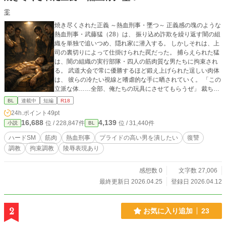
零
焼き尽くされた正義 ～熱血刑事・墜つ～ 正義感の塊のような
熱血刑事・武藤猛（28）は、 振り込め詐欺を繰り返す闇の組
織を単独で追いつめ、隠れ家に潜入する。 しかしそれは、上
司の裏切りによって仕掛けられた罠だった。 捕らえられた猛
は、闇の組織の実行部隊・四人の筋肉質な男たちに拘束され
る。 武道大会で常に優勝するほど鍛え上げられた逞しい肉体
は、 彼らの冷たい視線と嗜虐的な手に晒されていく。 「この
立派な体……全部、俺たちの玩具にさせてもらうぜ」 裁ち鋏
がシャツに近づき、ナイフが肌を撫でる。 怒りに満ちた叫び
BL
連載中
短編
R18
も虚しく、 誇り高き熱血刑事のプライドは、じわじわと焼き
24h.ポイント
49pt
尽くされようとしていた。 やがて蝋燭の熱い滴が落ち、氷で
16,688
4,139
位 / 228,847件
位 / 31,440件
小説
BL
冷やされた筋肉質の肌にタバコの火が押し付けられる。 武藤
猛の逞しい胸板と腹筋が、容赦なく焼かれていく——。 正義
ハードSM
筋肉
熱血刑事
プライドの高い男を潰したい
復讐
は、果たしてどこまで耐えられるのか。 容赦ない心理的屈辱
調教
拘束調教
陵辱表現あり
と肉体への凌辱 熱血漢の男が堕ちていく、ハードで耽美な復
讐譚。
感想数 0
文字数 27,006
最終更新日 2026.04.25
登録日 2026.04.12
2
お気に入り追加
23