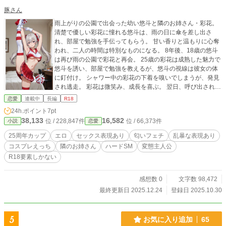
豚さん
雨上がりの公園で出会った幼い悠斗と隣のお姉さん・彩花。
清楚で優しい彩花に憧れる悠斗は、雨の日に傘を差し出さ
れ、部屋で勉強を手伝ってもらう。 甘い香りと温もりに心奪
われ、二人の時間は特別なものになる。 8年後、18歳の悠斗
は再び雨の公園で彩花と再会。 25歳の彩花は成熟した魅力で
悠斗を誘い、部屋で勉強を教えるが、悠斗の視線は彼女の体
に釘付け。 シャワー中の彩花の下着を嗅いでしまうが、発見
され逃走。 彩花は微笑み、成長を喜ぶ。 翌日、呼び出された
悠斗は正座で謝罪。 彩花は許し、ご褒美に胸を触らせる。 期
恋愛
連載中
長編
R18
末テストの高得点ご褒美に、彩花の高校制服で恋人ごっこ 幼
24h.ポイント
7pt
い憧れから禁断の情欲へ。 二人の関係は甘く激しく深まる。
38,133
16,582
位 / 228,847件
位 / 66,373件
小説
恋愛
25周年カップ
エロ
セックス表現あり
匂いフェチ
乱暴な表現あり
コスプレえっち
隣のお姉さん
ハードSM
変態主人公
R18要素しかない
感想数 0
文字数 98,472
最終更新日 2025.12.24
登録日 2025.10.30
5
お気に入り追加
65