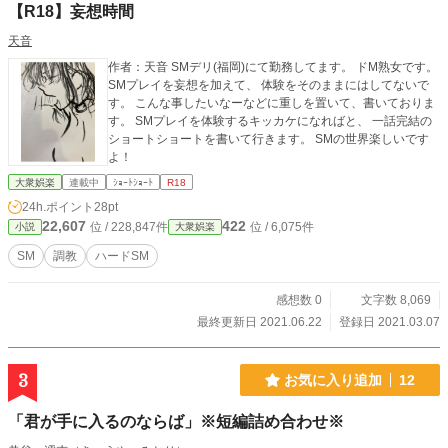
【R18】妄想時間
天音
作者：天音 SMデリ(福岡)にて勤務してます。 ドM熟女です。
SMプレイを妄想を加えて、 体験をそのままにはしてないで
す。 こんな事したいなーなどに重しを置いて、書いておりま
す。 SMプレイを体験するキッカケになればと、 一話完結の
ショートショートを書いて行きます。 SMの世界楽しいです
よ！
大衆娯楽
連載中
ｼｮｰﾄｼｮｰﾄ
R18
24h.ポイント
28pt
22,607
422
位 / 228,847件
位 / 6,075件
小説
大衆娯楽
SM
調教
ハードSM
感想数 0
文字数 8,069
最終更新日 2021.06.22
登録日 2021.03.07
3
お気に入り追加
12
「君が手に入るのならば」※短編詰め合わせ※