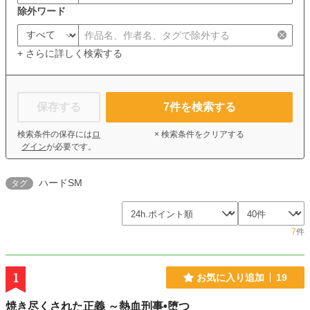
除外ワード
+ さらに詳しく検索する
保存する
7
件を検索する
検索条件の保存には
ロ
× 検索条件をクリアする
グイン
が必要です。
ハードSM
タグ
7
件
1
お気に入り追加
19
焼き尽くされた正義 ～熱血刑事•堕つ