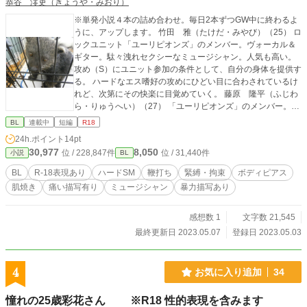
恭谷 澪吏（きょうや・みおり）
※単発小説４本の詰め合わせ。毎日2本ずつGW中に終わるよ
うに、アップします。 竹田 雅（たけだ・みやび）（25） ロ
ックユニット「ユーリピオンズ」のメンバー。ヴォーカル＆
ギター。駄々洩れセクシーなミュージシャン。人気も高い。
攻め（S）にユニット参加の条件として、自分の身体を提供す
る。 ハードなエス嗜好の攻めにひどい目に合わされているけ
れど、次第にその快楽に目覚めていく。 藤原 隆平（ふじわ
ら・りゅうへい）（27） 「ユーリピオンズ」のメンバー。ウ
ッドベース＆ベース。地味系男子。常に中折れ帽を被ってい
BL
連載中
短編
R18
る。 スタジオミュージシャンをしていたが、その類稀なるス
24h.ポイント
14pt
キルに竹田が惚れ、熱心に口説いて「ユーリピオンズ」に加
30,977
8,050
位 / 228,847件
位 / 31,440件
小説
BL
入。 条件として竹田の身体を好きにさせるという無茶を言
い、竹田がそれを飲んだ。 好きなプレイ→鞭打ち、根性焼
BL
R-18表現あり
ハードSM
鞭打ち
緊縛・拘束
ボディピアス
き、ピアシング、オイルプレイ、カッティング、フードクラ
肌焼き
痛い描写有り
ミュージシャン
暴力描写あり
ッシュ、踏みつけ
感想数 1
文字数 21,545
最終更新日 2023.05.07
登録日 2023.05.03
4
お気に入り追加
34
憧れの25歳彩花さん ※R18 性的表現を含みます