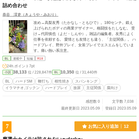
詰め合わせ
恭谷 澪吏（きょうや・みおり）
攻め→高梨友秀（たかなし・ともひで）。180センチ。鍛え
上げられたボディの商業デザイナー。格闘技をたしなむ。 受
け→代田慎也（よだ・しんや）。雑誌の編集者。友秀によく
仕事を依頼する。 愛情とも友情とも違う、「主従関係」。 ハ
ードプレイ、野外プレイ、女装プレイでエスエムをしていま
す。痛い熱い系注意。
BL
連載中
短編
R18
24h.ポイント
7pt
38,133
10,350
位 / 228,847件
位 / 31,440件
小説
BL
BL
ハードSM
鞭打ち
根性焼き
スパンキング
イラマチオ,ゴックン
ハードプレイ
放尿
主従関係
腐向け
感想数 0
文字数 7,038
最終更新日 2023.05.09
登録日 2023.05.09
7
お気に入り追加
12