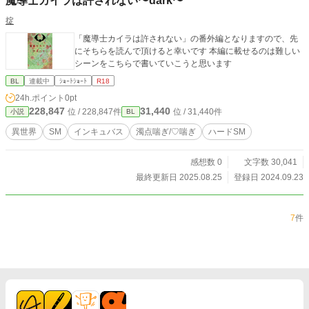
魔導士カイラは許されない〜dark〜
掟
「魔導士カイラは許されない」の番外編となりますので、先
にそちらを読んで頂けると幸いです 本編に載せるのは難しい
シーンをこちらで書いていこうと思います
BL
連載中
ｼｮｰﾄｼｮｰﾄ
R18
24h.ポイント
0pt
228,847
31,440
位 / 228,847件
位 / 31,440件
小説
BL
異世界
SM
インキュバス
濁点喘ぎ/♡喘ぎ
ハードSM
感想数 0
文字数 30,041
最終更新日 2025.08.25
登録日 2024.09.23
7
件