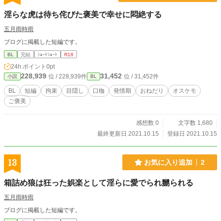
淫らな虎は待ち侘びた褒美で幸せに悶絶する
五月雨時雨
ブログに掲載した短編です。
BL
完結
ｼｮｰﾄｼｮｰﾄ
R18
24h.ポイント
0pt
228,939
31,452
位 / 228,939件
位 / 31,452件
小説
BL
BL
短編
拘束
目隠し
口枷
発情期
おねだり
オスケモ
ご褒美
感想数 0
文字数 1,680
最終更新日 2021.10.15
登録日 2021.10.15
13
お気に入り追加
2
箱詰め狼は狂った娯楽として淫らに愛でられ嬲られる
五月雨時雨
ブログに掲載した短編です。