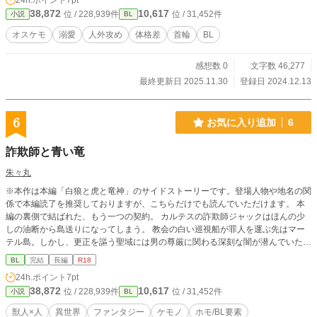
24h.ポイント
7pt
38,872
10,617
位 / 228,939件
位 / 31,452件
小説
BL
オスケモ
溺愛
人外攻め
体格差
首輪
BL
感想数 0
文字数 46,277
最終更新日 2025.11.30
登録日 2024.12.13
6
お気に入り追加
6
詐欺師と青い竜
朱々丸
※本作は本編「白狼と虎と竜神」のサイドストーリーです。登場人物や地名の関
係で本編読了を推奨しておりますが、こちらだけでも読んでいただけます。 本
編の裏側で結ばれた、もう一つの契約。 カルテスの詐欺師ジャックはほんの少
しの油断から島送りになってしまう。 教会の白い巡視船が罪人を運ぶ先はマー
テル島。しかし、更正を謳う聖域には男の尊厳に関わる深刻な闇が潜んでいた。
逃げ出したジャックの前に月明かりに照らされる青いスライムが現れて……。
BL
完結
長編
R18
24h.ポイント
7pt
38,872
10,617
位 / 228,939件
位 / 31,452件
小説
BL
獣人×人
異世界
ファンタジー
ケモノ
ホモ/BL要素