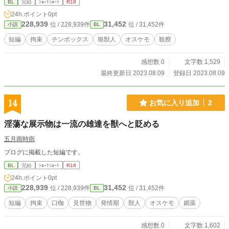
BL
完結
ｼｮｰﾄｼｮｰﾄ
R18
24h.ポイント
0pt
228,939
31,452
位 / 228,939件
位 / 31,452件
小説
BL
短編
拘束
チンボックス
狼獣人
オスケモ
観察
感想数 0
文字数 1,529
最終更新日 2023.08.09
登録日 2023.08.09
14
お気に入り追加
2
淫蕩な展示物は一流の雄達を獣へと貶める
五月雨時雨
ブログに掲載した短編です。
BL
完結
ｼｮｰﾄｼｮｰﾄ
R18
24h.ポイント
0pt
228,939
31,452
位 / 228,939件
位 / 31,452件
小説
BL
短編
拘束
口枷
見世物
発情期
獣人
オスケモ
媚薬
感想数 0
文字数 1,602