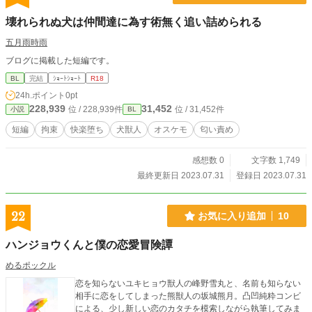
壊れられぬ犬は仲間達に為す術無く追い詰められる
五月雨時雨
ブログに掲載した短編です。
BL
完結
ｼｮｰﾄｼｮｰﾄ
R18
24h.ポイント
0pt
228,939
31,452
位 / 228,939件
位 / 31,452件
小説
BL
短編
拘束
快楽堕ち
犬獣人
オスケモ
匂い責め
感想数 0
文字数 1,749
最終更新日 2023.07.31
登録日 2023.07.31
22
お気に入り追加
10
ハンジョウくんと僕の恋愛冒険譚
めるポックル
恋を知らないユキヒョウ獣人の峰野雪丸と、名前も知らない
相手に恋をしてしまった熊獣人の坂城熊月。凸凹純粋コンビ
による、少し新しい恋のカタチを模索しながら執筆してみま