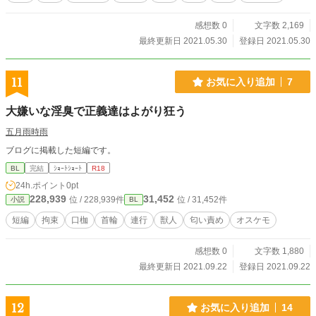
感想数 0
文字数 2,169
最終更新日 2021.05.30
登録日 2021.05.30
11
お気に入り追加
7
大嫌いな淫臭で正義達はよがり狂う
五月雨時雨
ブログに掲載した短編です。
BL
完結
ｼｮｰﾄｼｮｰﾄ
R18
24h.ポイント
0pt
228,939
31,452
位 / 228,939件
位 / 31,452件
小説
BL
短編
拘束
口枷
首輪
連行
獣人
匂い責め
オスケモ
感想数 0
文字数 1,880
最終更新日 2021.09.22
登録日 2021.09.22
12
お気に入り追加
14