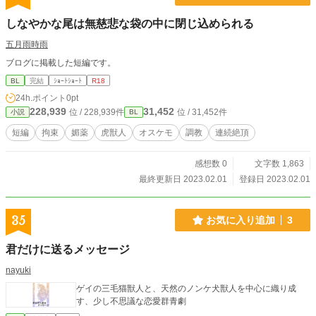
しなやかな尾は無慈悲な袋の中に閉じ込められる
五月雨時雨
ブログに掲載した短編です。
BL
完結
ｼｮｰﾄｼｮｰﾄ
R18
24h.ポイント
0pt
228,939
31,452
位 / 228,939件
位 / 31,452件
小説
BL
短編
拘束
媚薬
虎獣人
オスケモ
調教
連続絶頂
感想数 0
文字数 1,863
最終更新日 2023.02.01
登録日 2023.02.01
35
お気に入り追加
3
君だけに送るメッセージ
nayuki
ゲイの三毛猫獣人と、天然のノンケ犬獣人を中心に織り成
す、少し不思議な恋愛群青劇