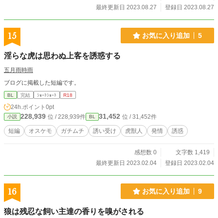
最終更新日 2023.08.27
登録日 2023.08.27
15
お気に入り追加
5
淫らな虎は思わぬ上客を誘惑する
五月雨時雨
ブログに掲載した短編です。
BL
完結
ｼｮｰﾄｼｮｰﾄ
R18
24h.ポイント
0pt
228,939
31,452
位 / 228,939件
位 / 31,452件
小説
BL
短編
オスケモ
ガチムチ
誘い受け
虎獣人
発情
誘惑
感想数 0
文字数 1,419
最終更新日 2023.02.04
登録日 2023.02.04
16
お気に入り追加
9
狼は残忍な飼い主達の香りを嗅がされる