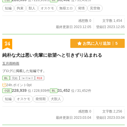
位 / 228,939件
位 / 31,452件
短編
拘束
獣人
オスケモ
無様エロ
発情
見世物
感想数 0
文字数 1,454
最終更新日 2023.12.05
登録日 2023.12.05
24
お気に入り追加
5
純朴な犬は悪い先輩に欲望へと引きずり込まれる
五月雨時雨
ブログに掲載した短編です。
BL
完結
ｼｮｰﾄｼｮｰﾄ
R18
24h.ポイント
0pt
228,939
31,452
位 / 228,939件
位 / 31,452件
小説
BL
短編
オスケモ
発情期
犬獣人
感想数 0
文字数 2,256
最終更新日 2023.03.04
登録日 2023.03.04