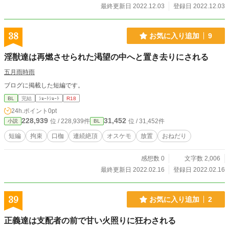
最終更新日 2022.12.03
登録日 2022.12.03
38
お気に入り追加
9
淫獣達は再燃させられた渇望の中へと置き去りにされる
五月雨時雨
ブログに掲載した短編です。
BL
完結
ｼｮｰﾄｼｮｰﾄ
R18
24h.ポイント
0pt
228,939
31,452
位 / 228,939件
位 / 31,452件
小説
BL
短編
拘束
口枷
連続絶頂
オスケモ
放置
おねだり
感想数 0
文字数 2,006
最終更新日 2022.02.16
登録日 2022.02.16
39
お気に入り追加
2
正義達は支配者の前で甘い火照りに狂わされる