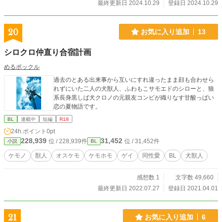
最終更新日 2024.10.29
登録日 2024.10.29
20
お気に入り追加
13
シロクロ仲直り合宿計画
めるポックル
過去のとある出来事から互いにすれ違ったまま顔も合わせら
れずにいた二人の犬獣人、ふわもこサモエドのシローと、狼
系長身黒しば犬クロノの元親友コンビが織りなす甘酸っぱい
恋の夏物語です。
BL
連載中
短編
R18
24h.ポイント
0pt
228,939
31,452
位 / 228,939件
位 / 31,452件
小説
BL
ケモノ
獣人
オスケモ
ケモホモ
ゲイ
同性愛
BL
犬獣人
感想数 1
文字数 49,660
最終更新日 2022.07.27
登録日 2021.04.01
21
お気に入り追加
6