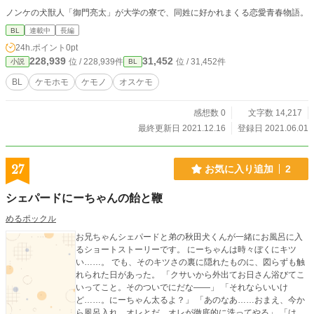
ノンケの犬獣人「御門亮太」が大学の寮で、同姓に好かれまくる恋愛青春物語。
BL
連載中
長編
24h.ポイント
0pt
228,939
31,452
位 / 228,939件
位 / 31,452件
小説
BL
BL
ケモホモ
ケモノ
オスケモ
感想数 0
文字数 14,217
最終更新日 2021.12.16
登録日 2021.06.01
27
お気に入り追加
2
シェパードにーちゃんの飴と鞭
めるポックル
お兄ちゃんシェパードと弟の秋田犬くんが一緒にお風呂に入
るショートストーリーです。 にーちゃんは時々ぼくにキツ
い……。 でも、そのキツさの裏に隠れたものに、図らずも触
れられた日があった。 「クサいから外出てお日さん浴びてこ
いってこと。そのついでにだな――」 「それならいいけ
ど……。にーちゃん太るよ？」 「あのなあ……おまえ、今か
ら風呂入れ。オレとだ。オレが徹底的に洗ってやる」 「は