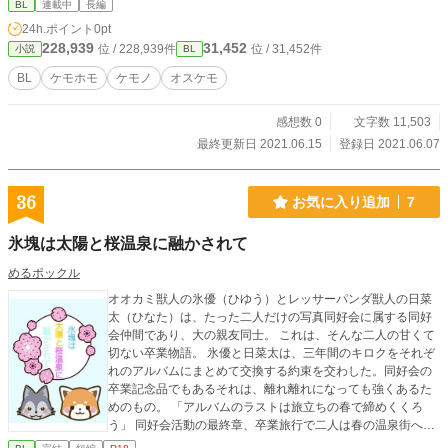
BL
連載中
長編
24h.ポイント
0pt
228,939
31,452
位 / 228,939件
位 / 31,452件
小説
BL
BL
ケモホモ
ケモノ
オスケモ
感想数 0
文字数 11,503
最終更新日 2021.06.15
登録日 2021.06.07
36
お気に入り追加
7
氷塊は太陽と桜温泉に融かされて
めるポックル
オオカミ獣人の氷優（ひゆう）とレッサーパンダ獣人の日菜
太（ひなた）は、たった二人だけの写真同好会に属する同好
会仲間であり、大の親友同士。 これは、そんな二人の甘くて
切ない卒業物語。 氷優と日菜太は、三年間のキロクをそれぞ
れのアルバムにまとめて交換する約束を交わした。同好会の
卒業記念品でもあるそれは、離れ離れになっても強くあるた
めのもの。 「アルバムのラストは旅立ちの春で締めくくろ
う」 同好会活動の最終章、卒業旅行で二人は春の温泉街へ赴
く。 桜温泉で、氷優と日菜太が知るものとは──。