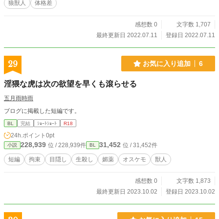
狼獣人
体格差
感想数 0
文字数 1,707
最終更新日 2022.07.11
登録日 2022.07.11
29
お気に入り追加
6
淫猥な虎は次の欲望を早くも滾らせる
五月雨時雨
ブログに掲載した短編です。
BL
完結
ｼｮｰﾄｼｮｰﾄ
R18
24h.ポイント
0pt
228,939
31,452
位 / 228,939件
位 / 31,452件
小説
BL
短編
拘束
目隠し
生殺し
媚薬
オスケモ
獣人
感想数 0
文字数 1,873
最終更新日 2023.10.02
登録日 2023.10.02