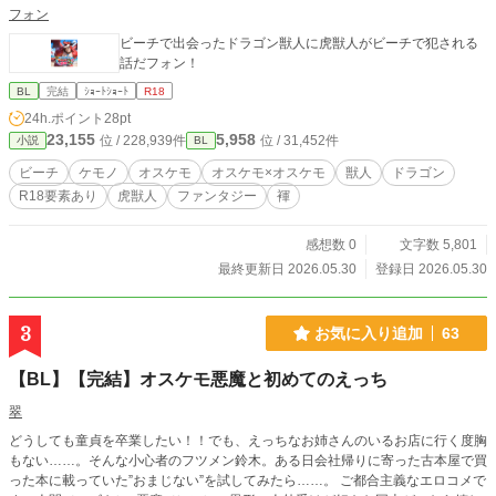
フォン
ビーチで出会ったドラゴン獣人に虎獣人がビーチで犯される
話だフォン！
BL
完結
ｼｮｰﾄｼｮｰﾄ
R18
24h.ポイント
28pt
23,155
5,958
位 / 228,939件
位 / 31,452件
小説
BL
ビーチ
ケモノ
オスケモ
オスケモ×オスケモ
獣人
ドラゴン
R18要素あり
虎獣人
ファンタジー
褌
感想数 0
文字数 5,801
最終更新日 2026.05.30
登録日 2026.05.30
3
お気に入り追加
63
【BL】【完結】オスケモ悪魔と初めてのえっち
翠
どうしても童貞を卒業したい！！でも、えっちなお姉さんのいるお店に行く度胸
もない……。そんな小心者のフツメン鈴木。ある日会社帰りに寄った古本屋で買
った本に載っていた”おまじない”を試してみたら……。 ご都合主義なエロコメで