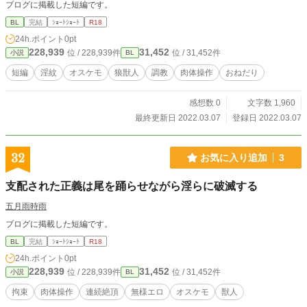
ブログに掲載した短編です。
BL
完結
ｼｮｰﾄｼｮｰﾄ
R18
24h.ポイント
0pt
228,939
31,452
位 / 228,939件
位 / 31,452件
小説
BL
短編
淫紋
オスケモ
狼獣人
調教
肉体操作
おねだり
感想数 0
文字数 1,960
最終更新日 2022.03.07
登録日 2022.03.07
32
お気に入り追加
3
支配された正義は尾を踊らせながら淫らに破滅する
五月雨時雨
ブログに掲載した短編です。
BL
完結
ｼｮｰﾄｼｮｰﾄ
R18
24h.ポイント
0pt
228,939
31,452
位 / 228,939件
位 / 31,452件
小説
BL
拘束
肉体操作
連続絶頂
無様エロ
オスケモ
獣人