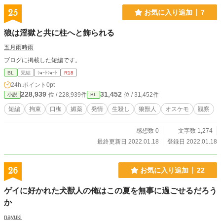
25
お気に入り追加
7
狼は淫獄と共に柱へと飾られる
五月雨時雨
ブログに掲載した短編です。
BL
完結
ｼｮｰﾄｼｮｰﾄ
R18
24h.ポイント
0pt
228,939
31,452
位 / 228,939件
位 / 31,452件
小説
BL
短編
拘束
口枷
媚薬
発情
生殺し
狼獣人
オスケモ
観察
感想数 0
文字数 1,274
最終更新日 2022.01.18
登録日 2022.01.18
26
お気に入り追加
22
ゲイに好かれた犬獣人の俺はこの夏を無事に過ごせるだろう
か
nayuki