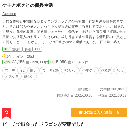
ケモとボクとの傭兵生活
Fantome
小柄な体格と中性的な容姿がコンプレックスの高校生、神無月薫が目を覚ます
と、そこは獣人や竜人といった亜人が普通に存在する異世界であった。 目覚め
て早々に危機的状況に陥る薫であったが、偶然そこを訪れた傭兵団『紅蓮の剣』
団長であり竜人のギランに助けられ、成り行きで彼の運営する傭兵団の一員とし
て働くことに。 しかし、そこでの日常は極めて過酷であった。日々舞い込んで
くる危険な依頼に、ライバル傭兵団との確執。薫の求めていた非日常を遥かに上
BL
連載中
長編
R18
回る出来事が怒濤のように彼を襲う。 果たして、薫は元の世界へと帰還するこ
24h.ポイント
28pt
とが出来るのか。そして、薫を召喚した者の意図とはーーー 人間の女の子には
23,155
5,958
位 / 228,939件
位 / 31,452件
小説
BL
モテないけれど、イロイロと大きな獣人さん達には大人気な主人公が送る異世界
転移ファンタジー、開幕。 ※二メートルを越える体の大きい様々な亜人さんに
異世界
BL
獣人
異世界召喚
獣人×人
少年受け
体格差
竜人
女の子顔した小柄な人間の少年が物語の中で徹底的に足腰立たなくなるまでヤら
オスケモ
総受け
れちゃう内容となっておりますので、苦手な方は御注意。 ちなみに本作に登場
する亜人さんは耳と尻尾だけではなく、ほぼほぼ見た目は動物に近い所謂完全亜
人ですので、さらに御注意。
感想数 21
文字数 280,992
最終更新日 2025.09.07
登録日 2021.09.13
2
お気に入り追加
8
ビーチで出会ったドラゴンが変態でした