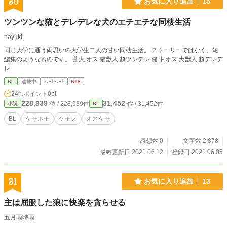
30
お気に入り追加
15
ツンツンな猫とデレデレな犬のエチエチな同棲生活
nayuki
同じ大学に通う両思いの大学生二人の甘い同棲生活。 ストーリーではなく、短
編集のようなものです。 蒼大:オス 猫獣人 超ツンデレ 健斗:オス 犬獣人 超デレデ
レ
BL
連載中
ｼｮｰﾄｼｮｰﾄ
R18
24h.ポイント
0pt
228,939
31,452
位 / 228,939件
位 / 31,452件
小説
BL
BL
ケモホモ
ケモノ
オスケモ
感想数 0
文字数 2,878
最終更新日 2021.06.12
登録日 2021.06.05
31
お気に入り追加
13
主は屈服した狼に快楽を貪らせる
五月雨時雨