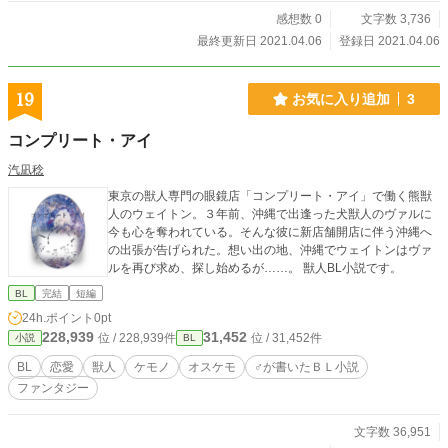
感想数 0
文字数 3,736
最終更新日 2021.04.06
登録日 2021.04.06
19
お気に入り追加
3
コンプリート・アイ
汽凪稔
東京の獣人専門の眼鏡店「コンプリート・アイ」で働く熊獣
人のウェイトン。３年前、沖縄で出逢った犬獣人のヴァルに
今も心を奪われている。そんな彼に新店舗開店に伴う沖縄へ
の出張が告げられた。想い出の地、沖縄でウェイトンはヴァ
ルを再び求め、探し始めるが……。 獣人BL小説です。
BL
完結
短編
24h.ポイント
0pt
228,939
31,452
位 / 228,939件
位 / 31,452件
小説
BL
BL
恋愛
獣人
ケモノ
オスケモ
♂が書いたＢＬ小説
ファンタジー
文字数 36,951