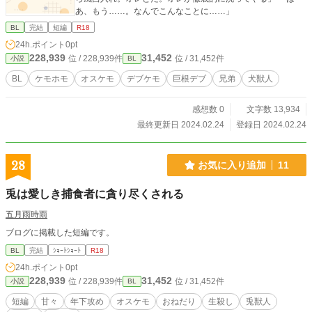
あ、もう……。なんでこんなことに……」
BL
完結
短編
R18
24h.ポイント
0pt
228,939
31,452
位 / 228,939件
位 / 31,452件
小説
BL
BL
ケモホモ
オスケモ
デブケモ
巨根デブ
兄弟
犬獣人
感想数 0
文字数 13,934
最終更新日 2024.02.24
登録日 2024.02.24
28
お気に入り追加
11
兎は愛しき捕食者に貪り尽くされる
五月雨時雨
ブログに掲載した短編です。
BL
完結
ｼｮｰﾄｼｮｰﾄ
R18
24h.ポイント
0pt
228,939
31,452
位 / 228,939件
位 / 31,452件
小説
BL
短編
甘々
年下攻め
オスケモ
おねだり
生殺し
兎獣人