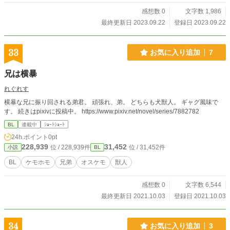
感想数 0
文字数 1,986
最終更新日 2023.09.22
登録日 2023.09.22
33
お気に入り追加
7
兄は横暴
れぐれす
横暴な兄に振り回される弟君。 頑張れ、弟。 どちらも犬獣人。 ギャグ風味で
す。 続きはpixivに投稿中。 https://www.pixiv.net/novel/series/7882782
BL
連載中
ｼｮｰﾄｼｮｰﾄ
24h.ポイント
0pt
228,939
31,452
位 / 228,939件
位 / 31,452件
小説
BL
BL
ケモホモ
兄弟
オスケモ
獣人
感想数 0
文字数 6,544
最終更新日 2021.10.03
登録日 2021.10.03
34
お気に入り追加
3