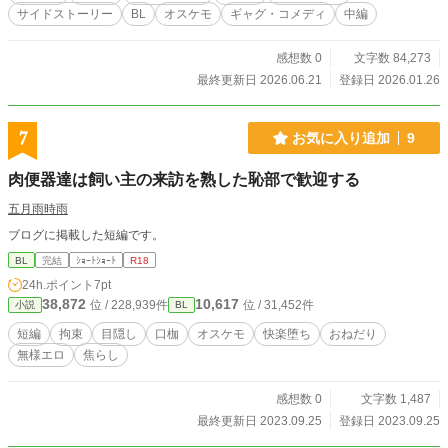
サイドストーリー
BL
オスケモ
ギャグ・コメディ
中編
感想数 0
文字数 84,273
最終更新日 2026.06.21
登録日 2026.01.26
7
お気に入り追加
9
肉便器達は飼い主の来訪を熟した恥部で歓迎する
五月雨時雨
ブログに掲載した短編です。
BL
完結
ｼｮｰﾄｼｮｰﾄ
R18
24h.ポイント
7pt
38,872
10,617
位 / 228,939件
位 / 31,452件
小説
BL
短編
拘束
目隠し
口枷
オスケモ
快楽堕ち
おねだり
無様エロ
焦らし
感想数 0
文字数 1,487
最終更新日 2023.09.25
登録日 2023.09.25