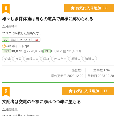
8
お気に入り追加
8
雄々しき裸体達は自らの道具で無様に縛められる
五月雨時雨
ブログに掲載した短編です。
BL
完結
ｼｮｰﾄｼｮｰﾄ
R18
24h.ポイント
7pt
38,872
10,617
位 / 228,939件
位 / 31,452件
小説
BL
短編
拘束
無様エロ
口枷
オスケモ
虎獣人
狼獣人
感想数 0
文字数 1,940
最終更新日 2023.12.20
登録日 2023.12.20
9
お気に入り追加
17
支配者は交尾の至福に溺れつつ雌に堕ちる
五月雨時雨