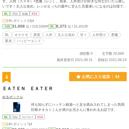
す。人間（スズキ）×悪魔（レン）。異形、人外受けが好きな同士がいたら嬉し
いです！主人公攻め。レンがえっちの最中に甘えた言葉使いになるのは仕様で
す。俺様受けじゃないので、要注意です！ エロシーンには＊付けてます。それ
BL
完結
短編
R18
以外はエロ無しです。 ※ラテン語の発音は大嘘です。 本編は15話で完結、16話
24h.ポイント
14pt
目はレン視点のオマケです。 ※番外編追加しました。本編は16話完結です。
31,898
8,373
位 / 228,939件
位 / 31,452件
小説
BL
BL
オスケモ
異形
人外
主人公攻め
甘々
人外受け
悪魔
童貞
ハッピーエンド
感想数 0
文字数 20,680
最終更新日 2021.08.31
登録日 2021.08.24
4
お気に入り追加
43
ＥＡＴＥＮ ＥＡＴＥＲ
めるポックル
何も知らずにハッテン銭湯へと足を踏み入れてしまった気弱
巨根オオカミくんが虎のお兄さんに食われるお話です。
BL
完結
ｼｮｰﾄｼｮｰﾄ
R18
24h.ポイント
7pt