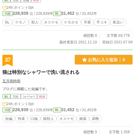
BL
完結
短編
R18
24h.ポイント
0pt
228,939
31,452
位 / 228,939件
位 / 31,452件
小説
BL
BL
ケモノ
獣人
オスケモ
ケモホモ
卒業
手コキ
夜這い
感想数 0
文字数 69,778
最終更新日 2021.11.10
登録日 2021.07.09
37
お気に入り追加
5
狼は特別なシャワーで洗い流される
五月雨時雨
ブログに掲載した短編です。
BL
完結
ｼｮｰﾄｼｮｰﾄ
R18
24h.ポイント
0pt
228,939
31,452
位 / 228,939件
位 / 31,452件
小説
BL
短編
拘束
口枷
狼獣人
オスケモ
媚薬
調教
感想数 0
文字数 1,358