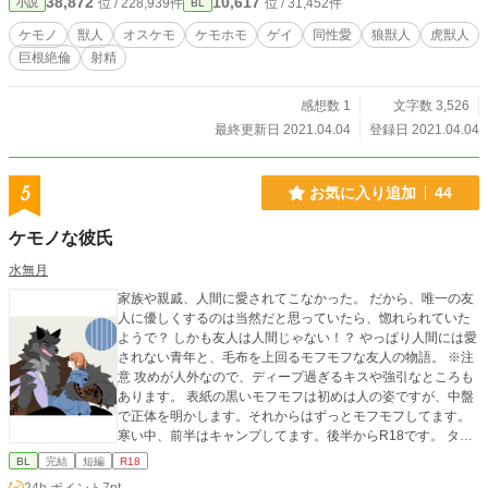
38,872
10,617
位 / 228,939件
位 / 31,452件
小説
BL
ケモノ
獣人
オスケモ
ケモホモ
ゲイ
同性愛
狼獣人
虎獣人
巨根絶倫
射精
感想数 1
文字数 3,526
最終更新日 2021.04.04
登録日 2021.04.04
5
お気に入り追加
44
ケモノな彼氏
水無月
家族や親戚、人間に愛されてこなかった。 だから、唯一の友
人に優しくするのは当然だと思っていたら、惚れられていた
ようで？ しかも友人は人間じゃない！？ やっぱり人間には愛
されない青年と、毛布を上回るモフモフな友人の物語。 ※注
意 攻めが人外なので、ディープ過ぎるキスや強引なところも
あります。 表紙の黒いモフモフは初めは人の姿ですが、中盤
で正体を明かします。それからはずっとモフモフしてます。
寒い中、前半はキャンプしてます。後半からR18です。 タク
ト→好き好き大好き。わんわん！ 苺 →ちょ、ちょっと待
BL
完結
短編
R18
って！ 人間じゃないの！？