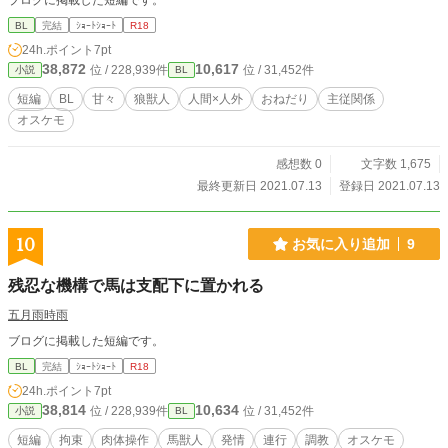
ブログに掲載した短編です。
BL
完結
ｼｮｰﾄｼｮｰﾄ
R18
24h.ポイント
7pt
38,872
10,617
位 / 228,939件
位 / 31,452件
小説
BL
短編
BL
甘々
狼獣人
人間×人外
おねだり
主従関係
オスケモ
感想数 0
文字数 1,675
最終更新日 2021.07.13
登録日 2021.07.13
10
お気に入り追加
9
残忍な機構で馬は支配下に置かれる
五月雨時雨
ブログに掲載した短編です。
BL
完結
ｼｮｰﾄｼｮｰﾄ
R18
24h.ポイント
7pt
38,814
10,634
位 / 228,939件
位 / 31,452件
小説
BL
短編
拘束
肉体操作
馬獣人
発情
連行
調教
オスケモ