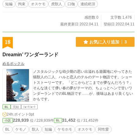
短編
拘束
オスケモ
虎獣人
口枷
連続絶頂
感想数 0
文字数 1,476
最終更新日 2022.04.11
登録日 2022.04.11
18
お気に入り追加
3
Dreamin’ ワンダーランド
めるポックル
ノスタルジックな幼少期の思い出溢れる遊園地にやってきた
猫獣人の二人、ハルと恋人のテルのデート物語です。ショー
トストーリーです。 「どこからどこまでが夢なんだろう？」
そんな淡くて儚い春の夢がテーマの、ちょっとヘンで甘いワ
ンダーランドでのBL物語です……が、後味はあまり良くない
かもです。
BL
完結
ｼｮｰﾄｼｮｰﾄ
24h.ポイント
0pt
228,939
31,452
位 / 228,939件
位 / 31,452件
小説
BL
BL
ケモノ
獣人
短編
ケモホモ
オスケモ
同性愛