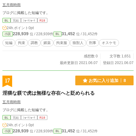
五月雨時雨
ブログに掲載した短編です。
BL
完結
ｼｮｰﾄｼｮｰﾄ
R18
24h.ポイント
0pt
228,939
31,452
位 / 228,939件
位 / 31,452件
小説
BL
短編
拘束
調教
媚薬
拘束服
狼獣人
刑事
オスケモ
感想数 0
文字数 1,651
最終更新日 2021.06.07
登録日 2021.06.07
17
お気に入り追加
8
淫猥な躾で虎は無様な存在へと貶められる
五月雨時雨
ブログに掲載した短編です。
BL
完結
ｼｮｰﾄｼｮｰﾄ
R18
24h.ポイント
0pt
228,939
31,452
位 / 228,939件
位 / 31,452件
小説
BL