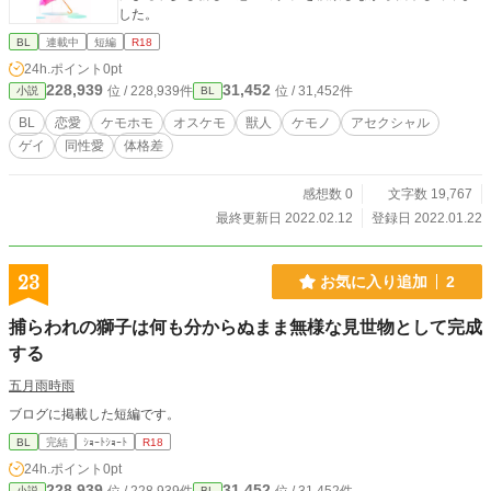
した。
BL
連載中
短編
R18
24h.ポイント
0pt
228,939
31,452
位 / 228,939件
位 / 31,452件
小説
BL
BL
恋愛
ケモホモ
オスケモ
獣人
ケモノ
アセクシャル
ゲイ
同性愛
体格差
感想数 0
文字数 19,767
最終更新日 2022.02.12
登録日 2022.01.22
23
お気に入り追加
2
捕らわれの獅子は何も分からぬまま無様な見世物として完成
する
五月雨時雨
ブログに掲載した短編です。
BL
完結
ｼｮｰﾄｼｮｰﾄ
R18
24h.ポイント
0pt
228,939
31,452
小説
BL