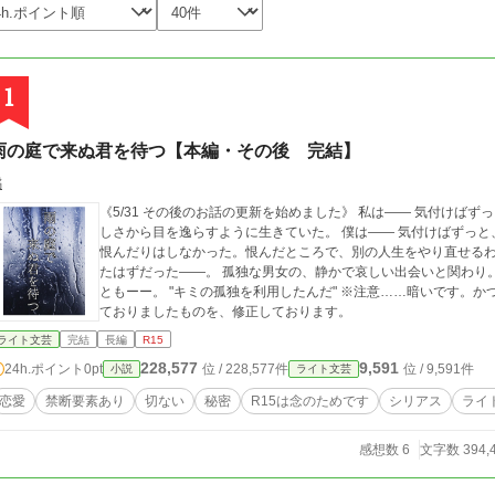
1
雨の庭で来ぬ君を待つ【本編・その後 完結】
橘
《5/31 その後のお話の更新を始めました》 私は―― 気付けばずっと、孤独だった。 いつも心は寂しくて。その寂
しさから目を逸らすように生きていた。 僕は―― 気付けばずっと、苦しい日々だった。 それでも、自分の人生を
恨んだりはしなかった。恨んだところで、別の人生をやり直せるわけでもない。 そう思って
たはずだった――。 孤独な男女の、静かで哀しい出会いと関わり。 そこから生まれたのは、慰め？ 居場所？ それ
ともーー。 "キミの孤独を利用したんだ" ※注意……暗いです。かつ、禁断要素ありです。 以前他サイトにて掲載し
ておりましたものを、修正しております。
ライト文芸
完結
長編
R15
228,577
9,591
24h.ポイント
0pt
位 / 228,577件
位 / 9,591件
小説
ライト文芸
恋愛
禁断要素あり
切ない
秘密
R15は念のためです
シリアス
ライ
感想数 6
文字数 394,