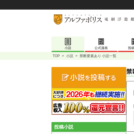
小説
公式漫画
投
TOP
>
小説
>
禁断要素あり 小説一覧
禁
投稿小説