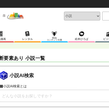
Web
稿漫画
レンタル
絵本ひろば
ビジ
コンテンツ大賞
断要素あり 小説一覧
小説AI検索
小説AI検索とは