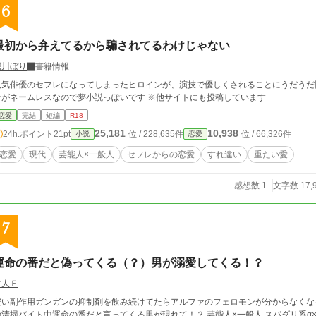
6
最初から弁えてるから騙されてるわけじゃない
堀川ぼり
書籍情報
気俳優のセフレになってしまったヒロインが、演技で優しくされることにうだうだ悩む話。 本番描写は無しでエロはぬ
ンがネームレスなので夢小説っぽいです ※他サイトにも投稿しています
恋愛
完結
短編
R18
25,181
10,938
24h.ポイント
21pt
位 / 228,635件
位 / 66,326件
小説
恋愛
恋愛
現代
芸能人×一般人
セフレからの恋愛
すれ違い
重たい愛
感想数 1
文字数 17,
7
運命の番だと偽ってくる（？）男が溺愛してくる！？
村人Ｆ
安い副作用ガンガンの抑制剤を飲み続けてたらアルファのフェロモンが分からなくなってしまっ
掃バイト中運命の番だと言ってくる男が現れて！？ 芸能人×一般人 スパダリ系‪α‬×幸薄系Ω（シスコン） 年上（20）×年下（17）