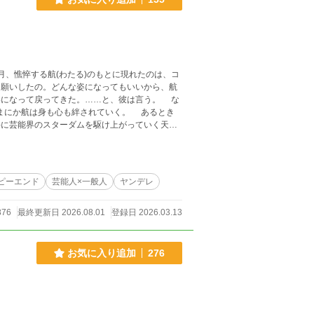
、憔悴する航(わたる)のもとに現れたのは、コ
なって戻ってきた。……と、彼は言う。 な
のまにか航は身も心も絆されていく。 あるとき
に芸能界のスターダムを駆け上がっていく天才
ピーエンド
芸能人×一般人
ヤンデレ
876
最終更新日 2026.08.01
登録日 2026.03.13
お気に入り追加
276