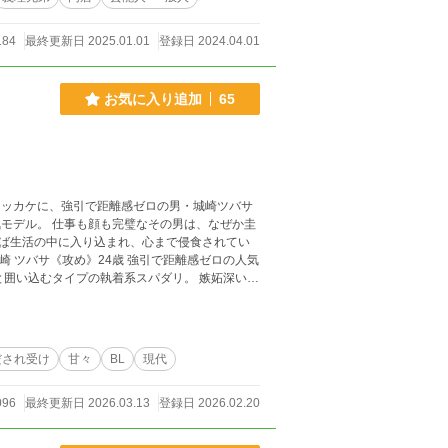
184
最終更新日 2025.01.01
登録日 2024.04.01
お気に入り追加
65
キッカケに、強引で距離感ゼロの男・城崎ツバサ
と囲い込むタイプの執着系スパダリ。 嫉妬深い
 実はアイドルの弟が居る。 ※全11話
だされ受け
甘々
BL
現代
096
最終更新日 2026.03.13
登録日 2026.02.20