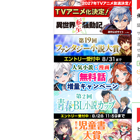
コと同
アイ