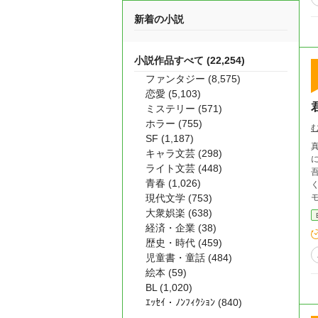
新着の小説
小説作品すべて (22,254)
ファンタジー (8,575)
恋愛 (5,103)
ミステリー (571)
ホラー (755)
SF (1,187)
キャラ文芸 (298)
に執着さ
ライト文芸 (448)
吾に
青春 (1,026)
く。 強引イケメンモデル×堅物会社員の、 執着か
現代文学 (753)
が、愛情
大衆娯楽 (638)
経済・企業 (38)
歴史・時代 (459)
児童書・童話 (484)
絵本 (59)
BL (1,020)
ｴｯｾｲ・ﾉﾝﾌｨｸｼｮﾝ (840)