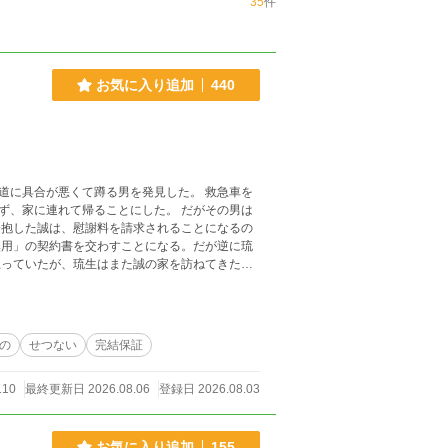
35
件
お気に入り追加
440
合が悪くて蹲る男を発見した。 救急車を
れて帰ることにした。 だがその男は
。最終話
の
せつない
完結保証
110
最終更新日 2026.08.06
登録日 2026.08.03
お気に入り追加
155