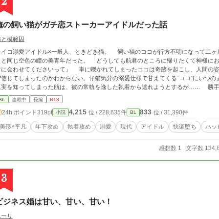
2
俺の飼い猫がガチ恋ストーカーアイドルだった話
猫と模範囚
サイコ溺愛アイドル×一般人、ときどき猫。 飼い猫のココが行方不明になって二ヶ月
じ空色の瞳の美青年だった。 「どうしても航君のところに帰りたくて神様にお願いしたの。どんな姿になってもいいから、航
君に会わせてくださいって」 車に轢かれてしまったココは奇跡を起こし、人間の姿に
ぜ信じてしまったのかわからない。仔猫気分の溺愛仕様で甘えてくる“ココ”にいつ
真実を知ってしまった航は、彼の常軌を逸した執着から逃れようとするが…… 勝手
ドルの腕の中で足掻く平凡な男の話。 【完結保証】毎週土曜日更新に変更しました(5/5) ガチ恋ストーカーアイドルの片鱗が出て
BL
連載中
長編
R18
くるのは11 話目から
4,215
833
24h.ポイント
319pt
位 / 228,635件
位 / 31,390件
小説
BL
美形×平凡
年下攻め
執着攻め
溺愛
現代
アイドル
快楽堕ち
ハッ
感想数 1
文字数 134,
3
ビジネス婚は甘い、甘い、甘い！
ユーリ