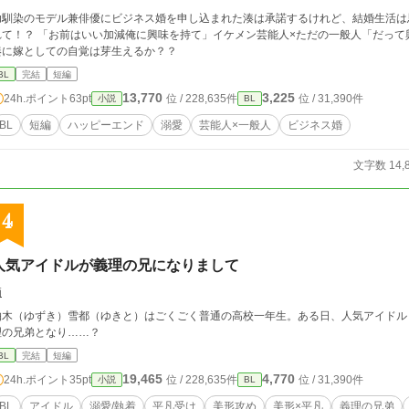
幼馴染のモデル兼俳優にビジネス婚を申し込まれた湊は承諾するけれど、結婚生活は
れて！？ 「お前はいい加減俺に興味を持て」イケメン芸能人×ただの一般人「だっ
湊に嫁としての自覚は芽生えるか？？
BL
完結
短編
13,770
3,225
24h.ポイント
63pt
位 / 228,635件
位 / 31,390件
小説
BL
BL
短編
ハッピーエンド
溺愛
芸能人×一般人
ビジネス婚
文字数 14,
4
人気アイドルが義理の兄になりまして
栖
柚木（ゆずき）雪都（ゆきと）はごくごく普通の高校一年生。ある日、人気アイドル『Sh
理の兄弟となり……？
BL
完結
短編
19,465
4,770
24h.ポイント
35pt
位 / 228,635件
位 / 31,390件
小説
BL
BL
アイドル
溺愛/執着
平凡受け
美形攻め
美形×平凡
義理の兄弟