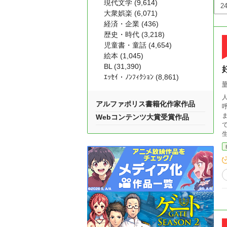
現代文学 (9,614)
大衆娯楽 (6,071)
経済・企業 (436)
歴史・時代 (3,218)
児童書・童話 (4,654)
絵本 (1,045)
BL (31,390)
ｴｯｾｲ・ﾉﾝﾌｨｸｼｮﾝ (8,861)
アルファポリス書籍化作家作品
ま
Webコンテンツ大賞受賞作品
ではと怯
生
そ
ま