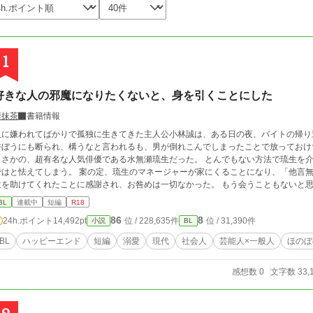
1
好きな人の邪魔になりたくないと、身を引くことにした
華抹茶
書籍情報
人に嫌われてばかりで孤独に生きてきた主人公小林誠は、ある日の夜、バイトの帰り道に具
呼ぼうにも断られ、構うなと言われるも、男が倒れこんでしまったことで放っておけず、家に連
さかの、超有名な人気俳優である水無瀬琉生だった。 とんでもない方法で琉生を介抱した誠は、慰謝料を請求されることになるの
えてしまう。 案の定、琉生のマネージャーが家にくることになり、「他言無用」の契約書を交わすことになる。だが逆に琉
を助けてくれたことに感謝され、お咎めは一切なかった。 もう会うこともないと思っていたが、琉生はまた誠の家を訪ねてきた。
の時の琉生は以前と同じで具合が悪く、またあの方法で助けてほしいと言ってきて―― 超人気俳優×孤独な一般人 ●全14話
BL
連載中
短編
R18
で執筆済み。 ●一日二話ずつ更新します。 ●Rシーンには※あり。 現代BLと三人称の練習で書いた短いお話ですが、最後までお付
86
8
24h.ポイント
14,492pt
位 / 228,635件
位 / 31,390件
小説
BL
き合いいただけると嬉しいです。 よろしくおねがいいたします。
BL
ハッピーエンド
短編
溺愛
現代
社会人
芸能人×一般人
ほのぼ
感想数 0
文字数 33,