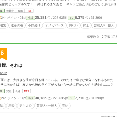
BL
連載中
長編
R18
25,181
6,375
24h.ポイント
21pt
位 / 228,635件
位 / 31,390件
小説
BL
溺愛
運命の番
不憫受け
オメガバース
切ない
貧乏
芸能人×一般人
感想数 0
文字数 17,
8
目標、それは
ahiro
画面には、大好きな彼が今日も輝いている。それだけで幸せな気分になれるものだ。
大学に向かえば、友人から彼のライブがあるから一緒に行かないかと誘われ……？
BL
完結
長編
R15
30,185
7,710
24h.ポイント
14pt
位 / 228,635件
位 / 31,390件
小説
BL
BL
恋愛
男主人公
芸能人×一般人
完結