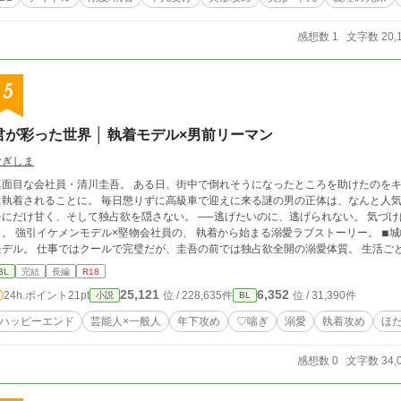
感想数 1
文字数 20,
5
君が彩った世界 │ 執着モデル×男前リーマン
むぎしま
真面目な会社員・清川圭吾。 ある日、街中で倒れそうになったところを助けたのを
れることに。 毎日懲りずに高級車で迎えに来る謎の男の正体は、なんと人気モデル。 仕事も顔も完璧なその男は、なぜか圭
だけ甘く、そして独占欲を隠さない。 ──逃げたいのに、逃げられない。 気づけば生活の中に入り込まれ、心まで侵食されてい
ら始まる溺愛ラブストーリー。 ◾︎城崎 ツバサ《攻め》24歳 強引で距離感ゼロの人気
モデル。 仕事ではクールで完璧だが、圭吾の前では独占欲全開の溺愛体質。 生活ご
表現はストレート。 ◾︎清川 圭吾《受け》27歳 真面目一筋の会社員。 恋愛には縁がないと思っていたが、城崎の執着に絆さ
BL
完結
長編
R18
れ、次第に心も身体も許していく。 平凡を自称するが、ガタイもそれなりに良く、顔も男前。
25,121
6,352
24h.ポイント
21pt
位 / 228,635件
位 / 31,390件
小説
BL
予定
ハッピーエンド
芸能人×一般人
年下攻め
♡喘ぎ
溺愛
執着攻め
ほ
感想数 0
文字数 34,