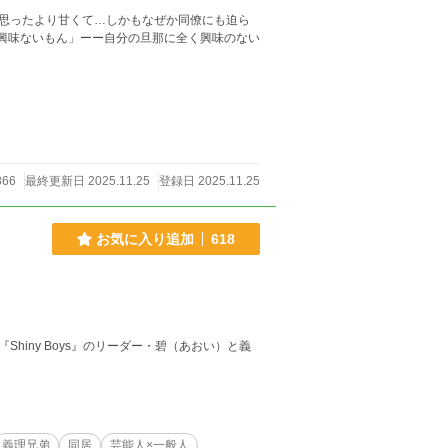
思ったより甘くて…しかもなぜか同僚にも迫ら
て興味ないもん」ーー自分の旦那に全く興味のない
866
最終更新日 2025.11.25
登録日 2025.11.25
お気に入り追加
618
iny Boys』のリーダー・碧（あおい）と義
義理兄弟
同居
芸能人×一般人