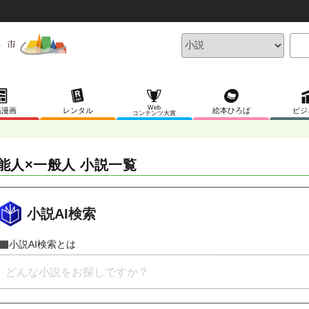
Web
稿漫画
レンタル
絵本ひろば
ビジ
コンテンツ大賞
能人×一般人 小説一覧
小説AI検索
小説AI検索とは