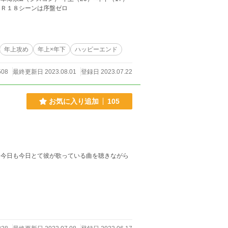
↑全部同じカップルです！！ 結ばれるまであと… キャラは当たり前のごとくぶれぶれ Ｒ１８シーンは序盤ゼロ
年上攻め
年上×年下
ハッピーエンド
508
最終更新日 2023.08.01
登録日 2023.07.22
お気に入り追加
105
 今日も今日とて彼が歌っている曲を聴きながら