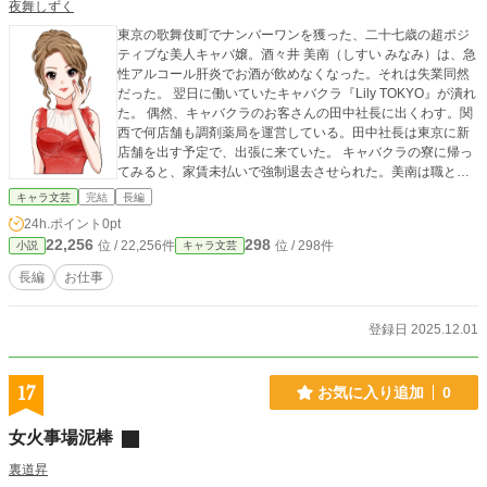
夜舞しずく
東京の歌舞伎町でナンバーワンを獲った、二十七歳の超ポジ
ティブな美人キャバ嬢。酒々井 美南（しすい みなみ）は、急
性アルコール肝炎でお酒が飲めなくなった。それは失業同然
だった。 翌日に働いていたキャバクラ『Lily TOKYO』が潰れ
た。 偶然、キャバクラのお客さんの田中社長に出くわす。関
西で何店舗も調剤薬局を運営している。田中社長は東京に新
店舗を出す予定で、出張に来ていた。 キャバクラの寮に帰っ
てみると、家賃未払いで強制退去させられた。美南は職と家
を同時に失う。家賃は給与から引かれていたのに、オーナー
キャラ文芸
完結
長編
が払っていなかったようだ。 美南の職歴は高卒で、夜職の実
24h.ポイント
0pt
務経験しかない。昼職で普通に転職活動をしても、ろくな仕
22,256
298
位 / 22,256件
位 / 298件
小説
キャラ文芸
事に就けないだろう。ほかのキャバクラの面接を東京で受け
る。しかし、年齢やアルコール肝炎を理由に断られるか、劣
長編
お仕事
悪な条件を出される始末だった。 どうしても弟たちの大学費
用を払うために、大金を稼がなきゃいけなくて……。崖っぷ
ち嬢王の成り上がり物語。
登録日 2025.12.01
————————————————————— 作品はフィク
ションです。 本来の仕事内容とは異なる部分があるかもしれ
ません。 表紙画像はイラストAC様よりお借りしました。
17
お気に入り追加
0
女火事場泥棒
裏道昇