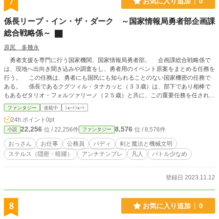
7
お気に入り追加
0
係長リープ・イン・ザ・ダーク ～国家情報局勇者部企画課
総合戦略係～
原尻 多幾永
勇者支援を専門に行う国家機関、国家情報局勇者部。 企画課総合戦略係で
は、現地へ出向き聞き込みや調査をし、勇者用のイベント原案をまとめる任務を
行う。 この任務は、勇者にも国民にも知られることのない国家機密の任務で
ある。 係長であるクグツィル・タナカッヒ（３３歳）は、部下であり相棒で
もあるゼタリオ・フォルツァリーノ（２５歳）と共に、この重要任務を任されて
いる。総合戦略などという仰々しい係の名前だが、ひとことで言えばただの現地
ファンタジー
連載中
ｼｮｰﾄｼｮｰﾄ
調査だ。 公務員としての使命感を胸に係長クグツィルは、ある時は忍びやか
24h.ポイント
0pt
に、ある時は大胆に任務を遂行していく。 果たして、勇者を陰から導き世界
22,256
8,576
位 / 22,256件
位 / 8,576件
小説
ファンタジー
を平和に導くことができるのか。 スキル、レベル、チート、無双のない世界
毎週日曜更新予定
おっさん
お仕事
公務員
バディ
剣と魔法と機械文明
ステルス（隠密・暗躍）
アンチテンプレ
凡人
バトル少なめ
登録日 2023.11.12
8
お気に入り追加
0