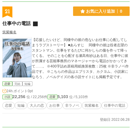
21
お気に入り追加
0
仕事中の電話
筑紫榛名
【応援したいけど、同棲中の彼の危ないお仕事に心配してし
まうラブストーリー】 ■あらすじ 同棲中の彼は役者志望の
スタントマン。仕事をするたびに何かしらの傷を作って帰っ
てくる。 そのことを心配する瀬高有紗はある日、仕事中に彼
が所属する芸能事務所のマネージャーから電話がかかってき
て……。 ※400字詰め原稿用紙換算枚数：25枚 ※非ラノベ作
品です。 ※こちらの作品はエブリスタ、カクヨム、小説家に
なろう、ノベルデイズの各小説サイトにも掲載予定です。
恋愛
完結
短編
24h.ポイント
0pt
22,256
5,103
位 / 22,256件
位 / 5,103件
小説
恋愛
恋愛
短編
大人の恋
お仕事
非ラノベ
筑紫榛名
仕事中の電話
登録日 2022.06.28