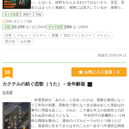
い。とはいえ、給料をもらえるわけではないから、安定、安
全とはまったく無縁だ。保険には加入しているが、保障らし
い保障はない。浮き沈みの激しいフリーランスだ。 ちなみ
キャラ文芸
連載中
長編
に、慧門が連れ歩いているギチ子は、十三、四歳の人間の女
24h.ポイント
0pt
性にしか見えないが、彼の娘でも、姪でも、従妹でもない。
22,256
298
位 / 22,256件
位 / 298件
小説
キャラ文芸
それどころか、人間ですらない。さる事情で、彼はギチ子を
飼っている。彼はギチ子の飼い主なのだ。 慧門は悪魔殺し
日常
グルメ
コメディ
悪魔
現代ファンタジー
イケメン
だが、仕事は人生の一部でしかない。人生を構成する要素は
美少女
お仕事
いろいろあり、仕事はその中の数パーセントか、せいぜい数
割でしかない、というのが彼の考えだ。 たとえば、きっと
あなたもそうだと思うが、人はたいてい一日に何度も食事を
登録日 2020.04.11
する。人はものを食べないと生きてはゆけない。食わない
と、人は死ぬ。 仕事と食事、果たしてどちらが大切だろう
か。
26
お気に入り追加
6
カクテルの紡ぐ恋歌（うた）－全年齢版
弦巻耀
鈴置美紗が「あの人」と出会ったのは、国家公務員になっ
て三年目の初夏。異動先で新たな一歩を踏み出した美紗は仕
事中に問題を起こし、それが、二十歳も年上の自衛官との許
されぬ恋の始まりとなる……。 中央官庁の某機関という特
殊な職場を舞台に、運命のパズルピースがひとつ揃うたび
に、真面目に生きてきたはずの二人が一歩ずつ不適切な関係