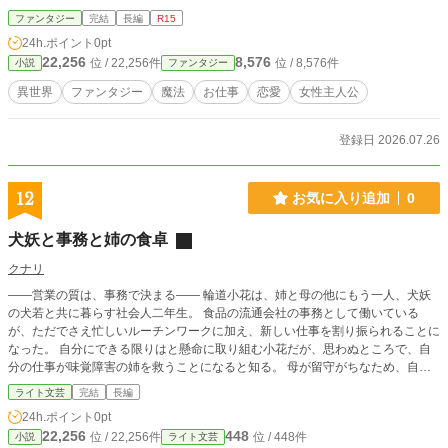
なる。 暗躍する『蛇の手』なる巨大犯罪組織の影が迫る中、カティーアの過去
ファンタジー
完結
長編
R15
の因縁までもが姿を現す。 事件を通して、カティーアは、己の罪や願いと向き
24h.ポイント
0pt
合うこととなる。 過去の事件の犯人とは？ 蛇の手との関係は？ 王国の影の中に
22,256
8,576
位 / 22,256件
位 / 8,576件
小説
ファンタジー
潜み、見えない彼らの陰謀を、果たして彼女は見つけ出すことができるのか。
これは一人の不幸な少女が、見えないものをリスト化して見つけ出す物語。 ＜A
異世界
ファンタジー
魔法
お仕事
恋愛
女性主人公
Iの利用について＞ 本作の執筆に際し、AIを本文を読んで褒める太鼓持ちと、設
定の確認、相談用に利用しています。 良いことしか言わないのでとてもいい気
分で執筆できます。 執筆のモチベーションが上がります。 プロット、本文は全
登録日 2026.07.26
て作者本人である梶倉テイクが手掛けています。 <a href="https://www.alphapoli
s.co.jp/cont_access2.php?citi_cont_id=148073703" target="_blank"><img src
="https://www.alphapolis.co.jp/cont_access.php?citi_cont_id=148073703&size=
12
お気に入り追加
0
200" width="200" height="40" alt=""/></a>
犬妖と事務と姉の食卓
クナリ
――営業の質は、事務で決まる―― 輪道小花は、姉と母の他にもう一人、犬妖
の犬若と共に暮らす社会人二年生。 食品の流通会社の事務として働いている
が、ただでさえ忙しいルーチンワークに加え、新しい仕事を割り振られることに
なった。 自分にできる限りはと懸命に取り組む小花だが、思わぬところで、自
分の仕事が味覚障害の姉を救うことになると知る。 母が留守がちなため、自分
と姉と犬若の二人と一頭で囲む、いつもの食卓。 それを守るために奮闘する子
ライト文芸
完結
長編
花は、どんな事務に育って行くのか。 妖怪のいる日常を生きる、一人の事務職
24h.ポイント
0pt
員のお仕事小説です。
22,256
448
位 / 22,256件
位 / 448件
小説
ライト文芸