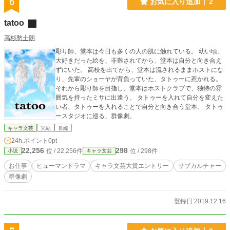
6
お気に入り追加
2
tatoo
高杉愁士朗
彫り師、堂本は今日も多くの人の肌に触れている。 幼い頃、
大好きだった絵を、非難されてから、堂本は自分と向き合え
ずにいた。 高校を出てから、堂本は流されるままホストにな
り、先輩のショーヤが背負っていた、タトゥーに惹かれる。
それから彫り師を目指し、堂本はホストクラブで、独特の雰
囲気を持ったミサに出逢う。 タトゥーを入れて自分を変えた
い者、タトゥーを入れることで自分と向き合う堂本。 タトゥ
ースタジオに巡る、群像劇。
キャラ文芸
完結
長編
24h.ポイント
0pt
22,256
298
位 / 22,256件
位 / 298件
小説
キャラ文芸
お仕事
ヒューマンドラマ
キャラ文芸大賞エントリー
サブカルチャー
群像劇
登録日 2019.12.16