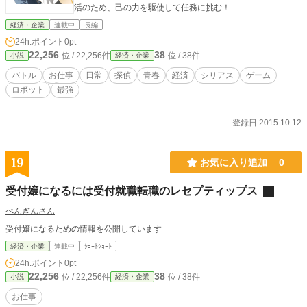
活のため、己の力を駆使して任務に挑む！
経済・企業
連載中
長編
24h.ポイント
0pt
22,256
38
位 / 22,256件
位 / 38件
小説
経済・企業
バトル
お仕事
日常
探偵
青春
経済
シリアス
ゲーム
ロボット
最強
登録日 2015.10.12
19
お気に入り追加
0
受付嬢になるには受付就職転職のレセプティップス
ぺんぎんさん
受付嬢になるための情報を公開しています
経済・企業
連載中
ｼｮｰﾄｼｮｰﾄ
24h.ポイント
0pt
22,256
38
位 / 22,256件
位 / 38件
小説
経済・企業
お仕事