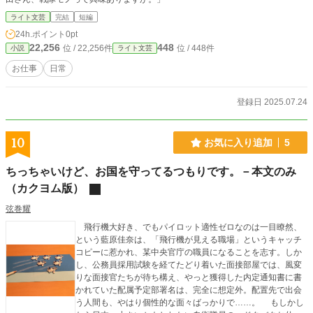
ライト文芸
完結
短編
24h.ポイント
0pt
22,256
448
位 / 22,256件
位 / 448件
小説
ライト文芸
お仕事
日常
登録日 2025.07.24
10
お気に入り追加
5
ちっちゃいけど、お国を守ってるつもりです。－本文のみ
（カクヨム版）
弦巻耀
飛行機大好き、でもパイロット適性ゼロなのは一目瞭然、
という藍原佳奈は、「飛行機が見える職場」というキャッチ
コピーに惹かれ、某中央官庁の職員になることを志す。しか
し、公務員採用試験を経てたどり着いた面接部屋では、風変
りな面接官たちが待ち構え、やっと獲得した内定通知書に書
かれていた配属予定部署名は、完全に想定外。配置先で出会
う人間も、やはり個性的な面々ばっかりで……。 もしかし