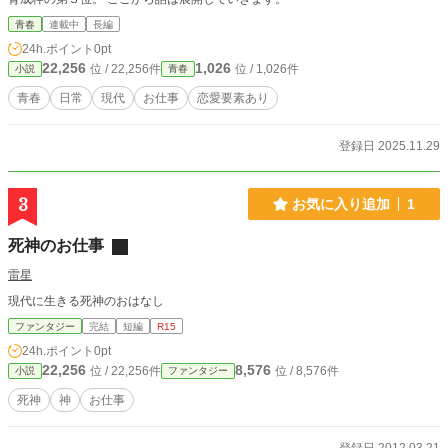
青春
連載中
長編
24h.ポイント
0pt
22,256
1,026
位 / 22,256件
位 / 1,026件
小説
青春
青春
日常
現代
お仕事
恋愛要素あり
登録日 2025.11.29
3
お気に入り追加
1
死神のお仕事
雷星
現代に生きる死神のおはなし
ファンタジー
完結
短編
R15
24h.ポイント
0pt
22,256
8,576
位 / 22,256件
位 / 8,576件
小説
ファンタジー
死神
神
お仕事