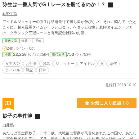
弥生は一番人気でGⅠレースを勝てるのか！？
勒野宇流
アイドルジョッキーの弥生は話題先行で勝ち星が伸びない。それに悩んでいたと
ころに、超素質馬タイムシーフと出会う。ヘタッピ弥生と豪脚タイムシーフと
の、クラシック三冠レースと有馬記念挑戦のお話。
現代文学
連載中
長編
24h.ポイント
0pt
22,256
753
位 / 22,256件
位 / 753件
小説
現代文学
女主人公
お仕事
競馬
ジョッキー
アイドル
父
憑依
ライバル
戦記
日常
登録日 2018.10.10
33
お気に入り追加
0
妙子の事件簿
白井鴉
あたしは富士原妙子、二十二歳。大戦後に警察が民営化されたこの国で、あたし
は賞金稼ぎを生業にしてる。最近はあまり稼げないお仕事ばかりだけれど。 桧