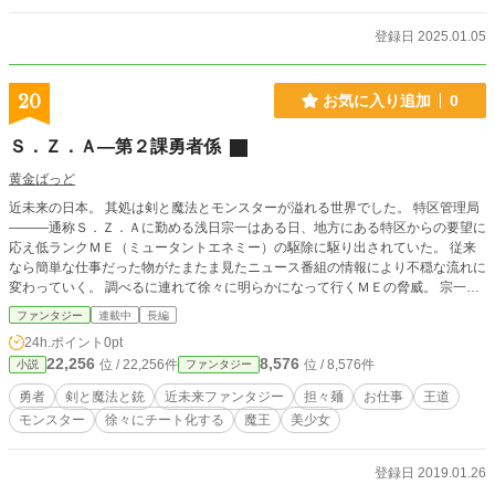
登録日 2025.01.05
20
お気に入り追加
0
Ｓ．Ｚ．Ａ―第２課勇者係
黄金ばっど
近未来の日本。 其処は剣と魔法とモンスターが溢れる世界でした。 特区管理局
―――通称Ｓ．Ｚ．Ａに勤める浅日宗一はある日、地方にある特区からの要望に
応え低ランクＭＥ（ミュータントエネミー）の駆除に駆り出されていた。 従来
なら簡単な仕事だった物がたまたま見たニュース番組の情報により不穏な流れに
変わっていく。 調べるに連れて徐々に明らかになって行くＭＥの脅威。 宗一は
ＢＨ（ブレイブハート）と呼ばれる特殊な職に就く身とし、サポーターの夕紙素
ファンタジー
連載中
長編
子と共にＭＥの脅威を取り除くべく奔走し出する。 予想以上のＭＥの数に一度
24h.ポイント
0pt
は戦略的撤退を余儀なくされるもＳ．Ｚ．Ａの力を集結し再びＭＥの駆除へと乗
22,256
8,576
位 / 22,256件
位 / 8,576件
小説
ファンタジー
り出す宗一達。 次々と迫り来る危機。 人類の未来を覆う暗雲を、Ｓ．Ｚ．Ａ
は、ＢＨは取り払うことが出来るのか？ 近未来ダークファンタジー小説
勇者
剣と魔法と銃
近未来ファンタジー
担々麺
お仕事
王道
Ｓ．Ｚ．Ａ―第２課勇者係 絶賛連載中です。
モンスター
徐々にチート化する
魔王
美少女
登録日 2019.01.26