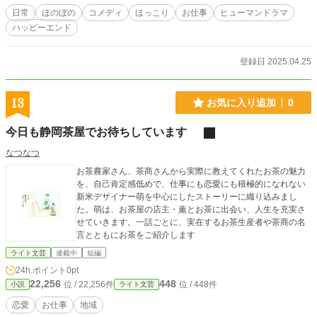
日常
ほのぼの
コメディ
ほっこり
お仕事
ヒューマンドラマ
ハッピーエンド
登録日 2025.04.25
13
お気に入り追加
0
今日も静岡茶屋でお待ちしています
なつなつ
お茶農家さん、茶商さんから実際に教えてくれたお茶の魅力
を、自己肯定感低めで、仕事にも恋愛にも積極的になれない
新米デザイナー萌を中心にしたストーリーに織り込みまし
た。萌は、お茶屋の店主・薫とお茶に出会い、人生を充実さ
せていきます。一話ごとに、実在するお茶生産者や茶商の名
言とともにお茶をご紹介します
ライト文芸
連載中
短編
24h.ポイント
0pt
22,256
448
位 / 22,256件
位 / 448件
小説
ライト文芸
恋愛
お仕事
地域