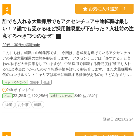
5
お気に入り追加
1
誰でも入れる大量採用でもアクセンチュア中途転職は厳し
い！？誰でも受かるほど採用難易度が下がった？入社前の注
意するべき”3つのなぜ”
20代・30代の転職note
こんにちは。転職note編集部です。 今回は、急成長を遂げているアクセンチュ
アの中途大量採用の実態を御紹介します。 アクセンチュアは「多すぎる」と言
われるほど大量採用をしていますが、中途採用で転職する難易度は”誰でも入れ
る”ほど本当に下がったのか？転職事情を詳しく御紹介します。 また大量採用時
代のコンサルタントキャリアは本当に転職する価値があるのか？どんなメリット
があるのか？まだまだ中途転職は厳しいのか？転職する時の注意点をコンサルテ
ｴｯｾｲ・ﾉﾝﾌｨｸｼｮﾝ
連載中
長編
ィングファームで実際に働いた経験をもとに紹介しているので、ぜひ参考にして
24h.ポイント
0pt
ください。
22,256
840
位 / 22,256件
位 / 840件
小説
ｴｯｾｲ・ﾉﾝﾌｨｸｼｮﾝ
経済
お仕事
転職
登録日 2023.02.24