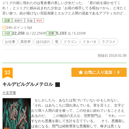
ジミグの前に現れたのは竜舎番の美しい少女だった。 「君の絵を描かせてく
れ！」とジミグに頼み込まれた少女は「お前の相手してる暇ねーから」と冷たく
言い放つ。絵が描けない宮廷画家とエルフと人間の混血であるアプティカのどた
ばたで優しい恋物語。
恋愛
連載中
長編
R15
24h.ポイント
0pt
22,256
5,103
位 / 22,256件
位 / 5,103件
小説
恋愛
お仕事
異世界
ほのぼの
竜
ドラゴン
ドタバタ
ラブコメ
登録日 2018.01.06
25
お気に入り追加
0
キルデビルグルメテロル
十文字青
もしかしたら、あなたは気づいていないかもしれない。
「それ」はあちこちに隠れ潜んでいる。実を言うと、文字ど
おり我々人間の皮を被って、この社会に紛れていることさえ
あるのだ。 この物語の主人公、茨野慧門は、「それ」――
すなわち悪魔を殺して生計を立てている。 そう。悪魔殺し
は金になる。慧門は経験豊富な悪魔殺しで、稼ぎは悪くな