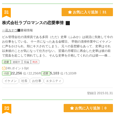
くまでも、当世界（ランドヴェール）の世界観と価値観を元に進行するお話です
ので、 そういうものだとご理解くださいませ。 当作品は小説家になろう様のサ
イトにて公開・連載中の作品になります。 よろしければお読みいただけると嬉
31
お気に入り追加
31
しい限りでございます。
株式会社ラブロマンスの恋愛事情
一花カナウ
書籍情報
ビル管理会社の清掃員である多田（ただ）史華（ふみか）は就活に失敗して今の
お仕事をしている。 十一月になったある金曜日。 早朝の清掃作業中にイケメン
に声をかけられ、頬にキスされてしまう。 元々の妄想癖もあって、史華はそれ
以来彼のことが気になって仕方がない。 翌週の月曜日に再会した史華は彼の前
で貧血を起こして倒れてしまう。 そんな史華を介抱してくれたのは彼――株式
会社ラブロマンスの社長である緒方（おがた）悠（はるか）だった。 徐々に悠
恋愛
連載中
長編
R15
のことを知っていく史華。 興味を持っていると知るなり、悠は無知で無防備な
24h.ポイント
0pt
史華に恋愛のノウハウを教えていく。 あちこちに連れ回され、いろいろな体験
22,256
5,103
位 / 22,256件
位 / 5,103件
小説
恋愛
をしてドキドキが止まらない史華。 少しずつ打ち解け、相手のことを知るだけ
でなく自分のことも話していく。 やがて彼に仕事の事情を知られてしまった史
イケメン
社長
お仕事
エタニティ
華は、悠に株式会社ラブロマンスへの就職を勧められる。 そんなとき、会社で
トラブルが発生。 社長である悠のピンチに、史華は立ち上がる――。 イケメン
俺様プレイボーイ社長と真面目系（妄想）女子の恋愛物語&#10084;&#65038;
登録日 2015.01.31
※注意：唐突に性描写含むシーンが始まる章がございます。
32
お気に入り追加
0