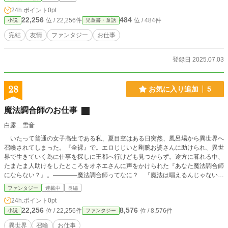
特別な魔法とは――？ 蒸気機関が発達した異世界を舞台に描く児童文学風ハイ
24h.ポイント
0pt
ファンタジー
22,256
484
位 / 22,256件
位 / 484件
小説
児童書・童話
完結
友情
ファンタジー
お仕事
登録日 2025.07.03
28
お気に入り追加
5
魔法調合師のお仕事
白露 雪音
いたって普通の女子高生である私、夏目空はある日突然、風呂場から異世界へ
召喚されてしまった。『全裸』で。エロじじいと剛腕お婆さんに助けられ、異世
界で生きていく為に仕事を探しに王都へ行けども見つからず。途方に暮れる中、
たまたま人助けをしたところをオネエさんに声をかけられた『あなた魔法調合師
にならない？』。――――魔法調合師ってなに？ 『魔法は唱えるんじゃない、
作り出すモノだ』な世界で魔力を目視する能力『見魔』を持つ者だけがなれる職
ファンタジー
連載中
長編
業、魔法調合師の弟子となった私。元の世界の知識を活用しつつ異世界生活がん
24h.ポイント
0pt
ばります。
22,256
8,576
位 / 22,256件
位 / 8,576件
小説
ファンタジー
異世界
召喚
お仕事