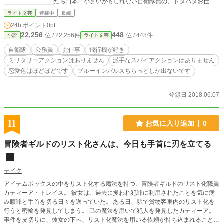
たら日本一小さいかもしれない自衛隊員の、ドタバタお仕事
話です。彼女は我が国の防衛に貢献できるのか、それとも、
ライト文芸
連載中
長編
我が国を危機に陥れるのか。それは神のみぞ知るところ？
24h.ポイント
0pt
本作は「本編のみ」のカクヨム掲載バージョンです。補足ネ
22,256
448
位 / 22,256件
位 / 448件
小説
ライト文芸
タ（画像＆ほぼ愚痴に近い解説と言い訳）付きのものをお好
みの方は、「補足ネタ付き版（なろう版）」をご覧ください
自衛隊
公務員
お仕事
飛行機が好き
ませ。本編部分はどちらも同じです。更新はカクヨム版のほ
ミリタリーアクションはありません
派手なスパイアクションはありません
うが早いです。 この物語はフィクションです。実在する人
恋愛色はほどほどです
ブルーインパルスちらっとしか出ないです
物及び団体とは一切関係ありません。話の主要舞台となる機
関名は架空のものです。 参考文献等：「防衛省と外務省－歪
んだ二つのインテリジェンス組織」福山隆（幻冬舎）、「諜
登録日 2018.06.07
報機関ーあなたの知らないすごい世界」ニュースなるほど塾
編（夢文庫）、防衛省・自衛隊公式ページ（http://www.mod.g
o.jp/）、その他関連ウェブサイト
11
お気に入り追加
0
冒険者ギルドのリスト化さんは、今日も手首に刃を立てる
テイク
アイテムボックスの中をリスト化する魔法を持つ、冒険者ギルドのリスト化職員
カティーア・トレイス。 彼女は、過去に攫われ犯罪に利用されたことを気に病
み贖罪と手首を切る日々を送っていた。 ある日、駅で貨物客車内のリスト化を
行うと密輸を発見してしまう。 己の魔法を用いて犯人を発見したカティーア。
事件を皮切りに、彼女の下へ、リスト化魔法を用いる依頼が持ち込まれることに