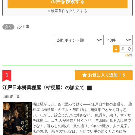
76
件を検索する
× 検索条件をクリアする
お仕事
タグ
1
2
76
件
1
お気に入り追加
5
江戸日本橋薬種屋〈桔梗屋〉の診立て
山龍遼士郎
噂は騒がしい。薬は黙って効く―― 江戸日本橋の裏通り。 薬
種屋〈桔梗屋〉の主人・与四郎は、無愛想でとかく口は悪
い。しかし、診立てだけは外さない。 狐憑き、祟り、サテサ
テ此度は……？ 人が怪異と騒ぐたび、与四郎が見るのは噂で
はなく、暮らしの綻び。 風の通り、匂いの淀み、人の見栄、
店の無理。 騒ぎの“たね”は、たいてい手の届くところにあ