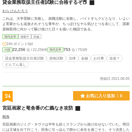
貸金業務取扱主任者試験に合格するぞ📕
わら けんたろう
これは、大学受験に失敗し、就職活動に全敗し、バイトすらクビとなり、いよい
よ実家からも追放されそうな青年が、ちっぽけなヤル気ひとつを友にして、国家
資格取得に向かって駆け抜けた日々を描いた物語である。
現代文学
連載中
長編
24h.ポイント
0pt
22,256
753
位 / 22,256件
位 / 753件
小説
現代文学
貸金業務取扱主任者試験
資格試験
法律
金融
お仕事
追放？
どんでん返し
登録日 2021.06.05
24
お気に入り追加
0
宮廷画家と竜舎番の仁義なき攻防
鶴海
宮廷画家のジミグ・ネヴァは半年も続くスランプから抜け出せないでいた。明日
には王城を出て行こう。田舎に引っ込んで静かに余生を過ごそう。そう決意した