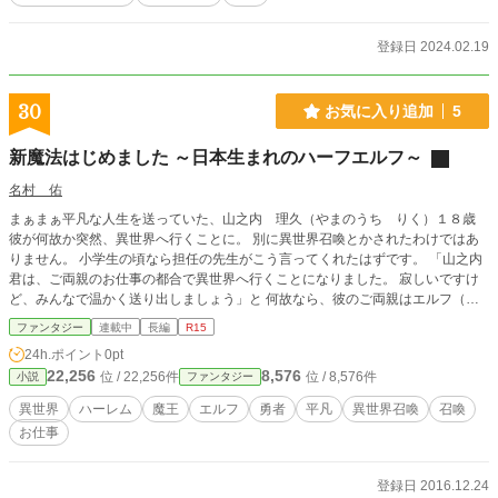
登録日 2024.02.19
30
お気に入り追加
5
新魔法はじめました ～日本生まれのハーフエルフ～
名村 佑
まぁまぁ平凡な人生を送っていた、山之内 理久（やまのうち りく）１８歳
彼が何故か突然、異世界へ行くことに。 別に異世界召喚とかされたわけではあ
りません。 小学生の頃なら担任の先生がこう言ってくれたはずです。 「山之内
君は、ご両親のお仕事の都合で異世界へ行くことになりました。 寂しいですけ
ど、みんなで温かく送り出しましょう」と 何故なら、彼のご両親はエルフ（異
世界生まれ）と勇者（日本生まれ）だったのです。 母はエルフの国の次期女
ファンタジー
連載中
長編
R15
王！！ 父は召喚（スカウト）勇者にして、魔王を押し返した男。 そんな二人の
24h.ポイント
0pt
間に誕生した、一人息子はハーフエルフ （でも、見た目は人間です） 幼いころ
22,256
8,576
位 / 22,256件
位 / 8,576件
小説
ファンタジー
から修行に明け暮れた彼の行く末は、いったいどっちだ！！ そんな感じのお話
ですが、大冒険とかしません（多分）。 勇者の息子ですが、残念ながら勇者は
異世界
ハーレム
魔王
エルフ
勇者
平凡
異世界召喚
召喚
世襲制ではないのです（本当）。 もちろんエルフ国の王子様とかもありえませ
お仕事
ん（確実）。 生い立ちは普通ではないですが、本人はごく普通です。 そのう
ち、女の子も出てきますし、ヒロインは複数でございます（希望）。 ヒロイン
複数居ますが、ハーレムというよりは一夫多妻という価値観です（決定）。 あ
登録日 2016.12.24