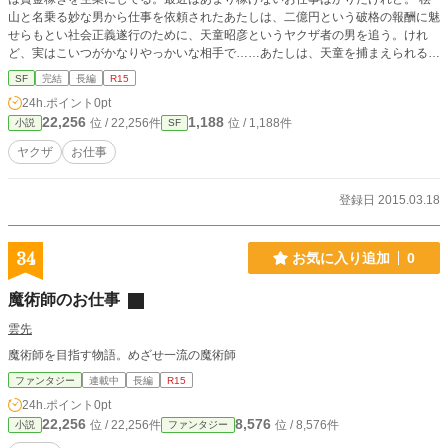
山と名乗る妙な男から仕事を依頼されたあたしは、二億円という破格の報酬に魅
せらもとい社会正義遂行のために、天童昭彦というヤクザ者の男を追う。けれ
ど、実はこいつがかなりやっかいな相手で……あたしは、天童を捕まえられるん
だろうか？ 楽しく読めるようにしましたが、残酷な描写もありますので、苦手
SF
完結
長編
R15
な方はご注意ください。
24h.ポイント
0pt
22,256
1,188
位 / 22,256件
位 / 1,188件
小説
SF
ヤクザ
お仕事
登録日 2015.03.18
34
お気に入り追加
0
魔術師のお仕事
雲先
魔術師を目指す物語。めざせ一流の魔術師
ファンタジー
連載中
長編
R15
24h.ポイント
0pt
22,256
8,576
位 / 22,256件
位 / 8,576件
小説
ファンタジー