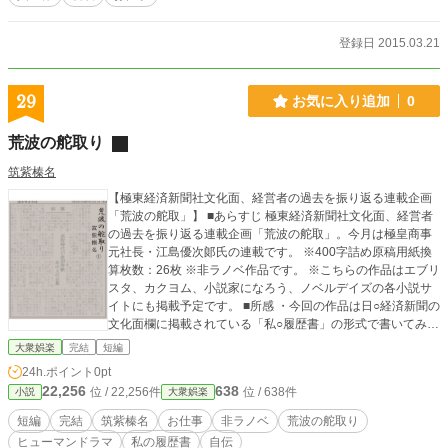
登録日 2015.03.21
29
お気に入り追加
0
荒波の舵取り
筑紫榛名
【極東経済新聞社文化面、経営者の過去を振り返る連載企画
「荒波の舵取」】 ■あらすじ 極東経済新聞社文化面、経営者
の過去を振り返る連載企画「荒波の舵取」。今月は極皇商事
元社長・江島優次郞氏の連載です。 ※400字詰め原稿用紙換
算枚数：26枚 ※非ラノベ作品です。 ※こちらの作品はエブリ
スタ、カクヨム、小説家になろう、ノベルデイズの各小説サ
イトにも掲載予定です。 ■所感 ・今回の作品は日○経済新聞の
文化面欄に掲載されている「私○履歴書」の形式で書いてみま
した。全30回程度、1回あたり約1200字前後の形で、経営者
大衆娯楽
完結
短編
が過去を振り返るというものです。今回はその第23回目から
24h.ポイント
0pt
29回目という想定で書いています。
22,256
638
位 / 22,256件
位 / 638件
小説
大衆娯楽
短編
完結
筑紫榛名
お仕事
非ラノベ
荒波の舵取り
ヒューマンドラマ
私の履歴書
自伝