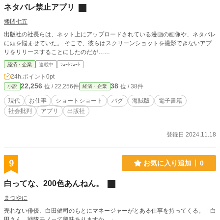
ネタバレ禁止アプリ
矮凹七五
出版社の社長らは、ネット上にアップロードされている漫画の画像や、ネタバレ
に頭を悩ませていた。 そこで、彼らはスクリーンショットを撮影できないアプ
リをリリースすることにしたのだが……
経済・企業
連載中
ｼｮｰﾄｼｮｰﾄ
24h.ポイント
0pt
22,256
38
位 / 22,256件
位 / 38件
小説
経済・企業
現代
お仕事
ショートショート
バグ
海賊版
電子書籍
社会批判
アプリ
出版社
登録日 2024.11.18
9
お気に入り追加
0
白ってな、200色あんねん。
まつやに
売れない俳優、白田健司のもとにマネージャーがとある仕事を持ってくる。「白
田さん、戦隊モノって興味ありますか。」