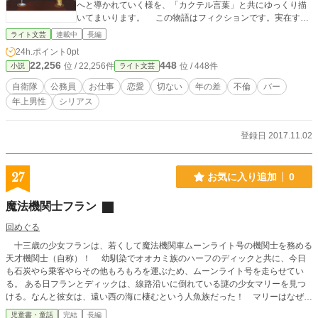
へと導かれていく様を、「カクテル言葉」と共にゆっくり描
いてまいります。 この物語はフィクションです。実在する
人物及び団体とは一切関係ありません。本文中に登場する組
ライト文芸
連載中
長編
織名について、防衛省と自衛隊各幕僚監部以外はすべて架空
24h.ポイント
0pt
のものです（話の主要舞台に似た実在機関がありますが、組
22,256
448
位 / 22,256件
位 / 448件
小説
ライト文芸
織構成や建物配置などの設定はリアルとは大きく変えていま
す）。 作者が酒好きなためお酒を絡めた話になっています
自衛隊
公務員
お仕事
恋愛
切ない
年の差
不倫
バー
が、バーよりは職場のシーンのほうがかなり多いです。主人
年上男性
シリアス
公が恋する相手は、若いバーテンダーではなく、二十歳年上
の渋い系おじさんです（念のため）。 この物語は、社会倫
理に反する行為を容認・推奨するものではありません。 本
登録日 2017.11.02
文に登場するカクテルに関しては、 ・Coctail 15番地 監修
『カクテルの図鑑』マイナビ出版, 2013, 208p ・KWHR様の
サイト「カクテル言葉」 などを参考にいたしました。 職
27
お気に入り追加
0
場に関する描写については、防衛省・自衛隊公式ページ（htt
p://www.mod.go.jp/）、その他関連ウェブサイトを参考にして
魔法機関士フラン
います。 （他サイトにも投稿しています。こちらは全年齢版
です）
回めぐる
十三歳の少女フランは、若くして魔法機関車ムーンライト号の機関士を務める
天才機関士（自称）！ 幼馴染でオオカミ族のハーフのディックと共に、今日
も石炭やら乗客やらその他もろもろを運ぶため、ムーンライト号を走らせてい
る。 ある日フランとディックは、線路沿いに倒れている謎の少女マリーを見つ
ける。なんと彼女は、遠い西の海に棲むという人魚族だった！ マリーはなぜ陸
地に倒れていたのか？ 町に現れた悪徳商人とは？ そしてフランに秘められた
児童書・童話
完結
長編