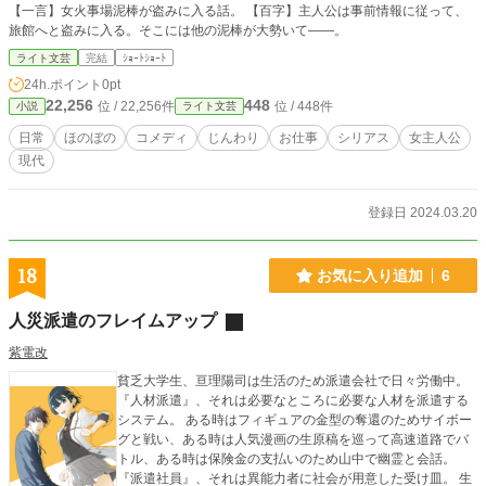
【一言】女火事場泥棒が盗みに入る話。 【百字】主人公は事前情報に従って、
旅館へと盗みに入る。そこには他の泥棒が大勢いて――。
ライト文芸
完結
ｼｮｰﾄｼｮｰﾄ
24h.ポイント
0pt
22,256
448
位 / 22,256件
位 / 448件
小説
ライト文芸
日常
ほのぼの
コメディ
じんわり
お仕事
シリアス
女主人公
現代
登録日 2024.03.20
18
お気に入り追加
6
人災派遣のフレイムアップ
紫電改
貧乏大学生、亘理陽司は生活のため派遣会社で日々労働中。
『人材派遣』、それは必要なところに必要な人材を派遣する
システム。 ある時はフィギュアの金型の奪還のためサイボー
グと戦い、ある時は人気漫画の生原稿を巡って高速道路でバ
トル、ある時は保険金の支払いのため山中で幽霊と会話。
『派遣社員』、それは異能力者に社会が用意した受け皿。 生