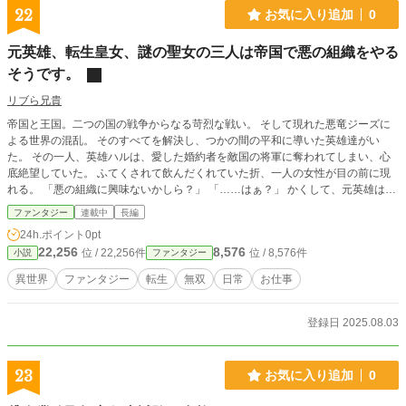
22
お気に入り追加
0
元英雄、転生皇女、謎の聖女の三人は帝国で悪の組織をやる
そうです。
リブら兄貴
帝国と王国。二つの国の戦争からなる苛烈な戦い。 そして現れた悪竜ジーズに
よる世界の混乱。 そのすべてを解決し、つかの間の平和に導いた英雄達がい
た。 その一人、英雄ハルは、愛した婚約者を敵国の将軍に奪われてしまい、心
底絶望していた。 ふてくされて飲んだくれていた折、一人の女性が目の前に現
れる。 「悪の組織に興味ないかしら？」 「……はぁ？」 かくして、元英雄は悪
の組織の下っ端として、皇女の転生知識チートを元に日夜全力で働き、組織を拡
ファンタジー
連載中
長編
大させていく。 市場も、貴族にも、国ですら、もはや彼らを止めることなどで
24h.ポイント
0pt
きはしない。 光属性な悪の組織による新感覚、異世界ファンタジー＆コメディ
22,256
8,576
位 / 22,256件
位 / 8,576件
小説
ファンタジー
がここに開幕！
異世界
ファンタジー
転生
無双
日常
お仕事
登録日 2025.08.03
23
お気に入り追加
0