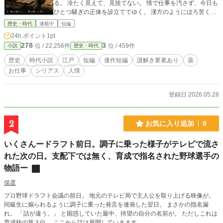
る。 冷たく見えて、見捨てない。 情で仕事を汚さず、今日も
ひとつ騒ぎの正体を診立ててゆく。 漢方のようにほろ苦くと
も、閉幕はハッカのように後口よく。 一話完結、四幕仕立
歴史・時代
連載中
短編
て。サクッと読める江戸の診立て噺です。 毎週日曜11時に本
24h.ポイント
1pt
編更新しております。 毎週木曜18時には番外編「木曜の薬
278
3
位 / 22,256件
位 / 459件
小説
歴史・時代
包」も！ カクヨム外部リンクへお越しください！
歴史
時代小説
江戸
短編
連作短編
謎解き要素あり
薬
お仕事
シリアス
人情
登録日 2026.05.28
2
お気に入り追加
0
いくさんードラフト前日。調子に乗った様子がテレビで流さ
れた次の日。支配下では無く、育成で指名された野球選手の
物語ー
俣彦
プロ野球ドラフト会議の前日。 地元のテレビ局で主人公を取り上げる映像が。
同級生に煽られるように調子に乗った発言を連発した翌日。 まさかの指名漏
れ。 「話が違う。」 と困惑していた最中、待望の自分の名前が。 ただしこれは
育成枠の第３位。 ここから話は展開していきます。