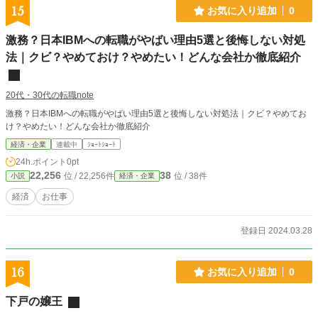
15
お気に入り追加
0
激務？日本IBMへの転職がやばい理由5選と後悔しない対処
法｜クビ？やめておけ？やめたい！どんな会社か徹底紹介
20代・30代の転職note
激務？日本IBMへの転職がやばい理由5選と後悔しない対処法｜クビ？やめてお
け？やめたい！どんな会社か徹底紹介
経済・企業
連載中
ｼｮｰﾄｼｮｰﾄ
24h.ポイント
0pt
22,256
38
位 / 22,256件
位 / 38件
小説
経済・企業
経済
お仕事
登録日 2024.03.28
16
お気に入り追加
0
下戸の嬢王