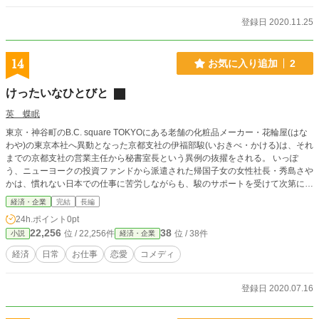
登録日 2020.11.25
14
お気に入り追加
2
けったいなひとびと
英 蝶眠
東京・神谷町のB.C. square TOKYOにある老舗の化粧品メーカー・花輪屋(はな
わや)の東京本社へ異動となった京都支社の伊福部駿(いおきべ・かける)は、それ
までの京都支社の営業主任から秘書室長という異例の抜擢をされる。 いっぽ
う、ニューヨークの投資ファンドから派遣された帰国子女の女性社長・秀島さや
かは、慣れない日本での仕事に苦労しながらも、駿のサポートを受けて次第に乗
り越えて行くのだが…。 経済小説でありながら笑いあり、ときに涙あり、さら
経済・企業
完結
長編
にドタバタありの新型オフィスラブコメディ。
24h.ポイント
0pt
22,256
38
位 / 22,256件
位 / 38件
小説
経済・企業
経済
日常
お仕事
恋愛
コメディ
登録日 2020.07.16