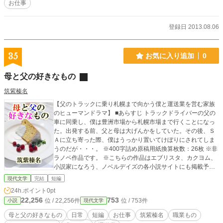
お仕事
登録日 2013.08.06
35
お気に入り追加
0
母と父の好きなもの
筑紫榛名
【父のトラックに乗り札幌まで向かう僕と運送業を営む家族
のヒューマンドラマ】 ■あらすじ トラックドライバーの父の
車に同乗し、僕は豊洲市場から札幌市場まで行くことになっ
た。出発する前、父と母は大げんかをしていた。その後、Ｓ
Ａに立ち寄った際、僕はうっかり置いてけぼりにされてしま
うのだが・・・。 ※400字詰め原稿用紙換算枚数：26枚 ※非
ラノベ作品です。 ※こちらの作品はエブリスタ、カクヨム、
小説家になろう、ノベルデイズの各小説サイトにも掲載予定
です。
現代文学
完結
短編
24h.ポイント
0pt
22,256
753
位 / 22,256件
位 / 753件
小説
現代文学
母と父の好きなもの
日常
短編
お仕事
筑紫榛名
職業もの