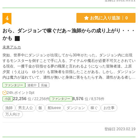
登録日 2012.03.21
4
お気に入り追加
0
おら、ダンジョンで稼ぐだあ～漁師からの成り上がり・・・
かも
未来アルカ
突如、世界中にダンジョンが出現してから30年がたった。ダンジョン内に出現
するモンスターを倒すことで手に入る、アイテムや魔石が必要不可欠とされてい
る現在、一攫千金が目指せる夢の職業と言われるようになった冒険者達。上原
夕賀（うえはら ゆうが）も冒険者を目指したことがある。しかし、ダンジョン
内は魔力が溢れていて、適性が無いと身体に害をもたらす為、適性がある者しか
入ることが出来なかった。その為、適性試験で落ちてしまった夕賀は実家の青森
ファンタジー
連載中
長編
に戻り、漁師をしていた。 ある日、いつも通り沖に出て仕掛け網を揚げてい
24h.ポイント
0pt
たところ、網に大量の石が引っ掛かっていた。漁業協同組合に連絡し、石につい
22,256
8,576
位 / 22,256件
位 / 8,576件
小説
ファンタジー
て調べてもらったところ魔石だと判明した。 漁師友達と情報交換しながら、
相棒の漁船と共にダンジョンを楽しむ。
漁師
男主人公
飯
船tueee
ダンジョン
稼ぐ
お仕事
万人向け
登録日 2023.02.19