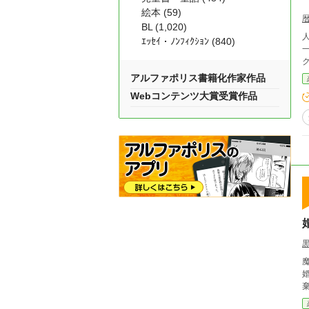
絵本 (59)
BL (1,020)
人
ｴｯｾｲ・ﾉﾝﾌｨｸｼｮﾝ (840)
一
アルファポリス書籍化作家作品
Webコンテンツ大賞受賞作品
婚