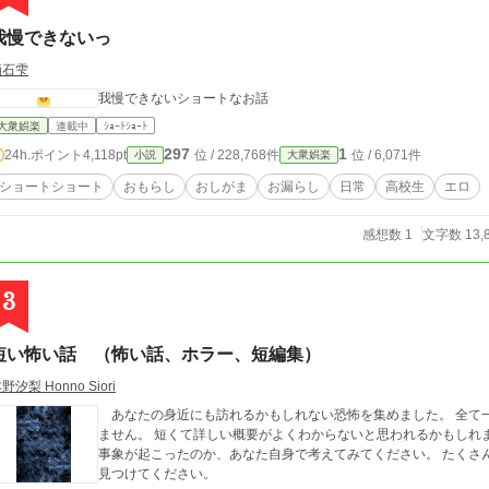
我慢できないっ
滴石雫
我慢できないショートなお話
大衆娯楽
連載中
ｼｮｰﾄｼｮｰﾄ
297
1
24h.ポイント
4,118pt
位 / 228,768件
位 / 6,071件
小説
大衆娯楽
ショートショート
おもらし
おしがま
お漏らし
日常
高校生
エロ
感想数 1
文字数 13,
3
短い怖い話 （怖い話、ホラー、短編集）
野汐梨 Honno Siori
あなたの身近にも訪れるかもしれない恐怖を集めました。 全て
ません。 短くて詳しい概要がよくわからないと思われるかもしれ
事象が起こったのか、あなた自身で考えてみてください。 たくさんの短いお話の中から、是非お気に入りの恐怖を
見つけてください。