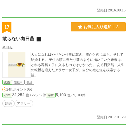
登録日 2016.08.15
17
お気に入り追加
3
散らない向日葵
キヨモ
大人になればやりたい仕事に就き、誰かと恋に落ち、そして
結婚する。 子供の頃に当たり前のように描いていた未来は、
どれも容易く手に入るものではなかった。 ある日突然、人生
の転機を迎えたアラサー女子が、自分の進む道を模索する
話。
恋愛
連載中
長編
24h.ポイント
0pt
22,252
5,103
位 / 22,252件
位 / 5,103件
小説
恋愛
結婚
アラサー
登録日 2017.01.29