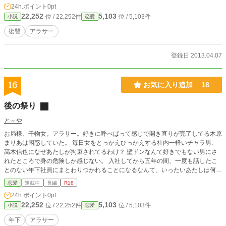
24h.ポイント
0pt
22,252
5,103
位 / 22,252件
位 / 5,103件
小説
恋愛
復讐
アラサー
登録日 2013.04.07
16
お気に入り追加
18
後の祭り
と～や
お局様、干物女。アラサー。好きに呼べばって感じで開き直りが完了してる木原
まりあは困惑していた。 毎日女をとっかえひっかえする社内一軽いチャラ男、
高木信也になぜあたしが拘束されてるわけ？ 壁ドンなんて好きでもない男にさ
れたところで身の危険しか感じない。 入社してから五年の間、一度も話したこ
とのない年下社員にまとわりつかれることになるなんて、いったいあたしは何を
間違えたんだろう。 そして、種馬級チャラ男は、干物アラサー処女を落せるの
恋愛
連載中
長編
R18
か？
24h.ポイント
0pt
22,252
5,103
位 / 22,252件
位 / 5,103件
小説
恋愛
年下
アラサー