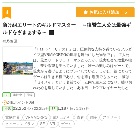
4
お気に入り追加
5
負け組エリートのギルドマスター ～復讐主人公は最強ギ
ルドをざまぁする～
齊乃藤原
「Ilias（イーリアス）」は、圧倒的な支持を得ているフルダ
イブ型VRMMORPGの世界を舞台にした物語です。 主人公
は、元エリートサラリーマンだったが、現実社会で敗北を喫
し、夢や希望を失っていました。唯一の楽しみはゲームで、
現実から逃げるようにプレイしていた。しかし、彼にとって
ゲームは生きる糧であり、心を癒す場所でもあった。 彼は
「セイメイ」という名前でゲーム内で主人公になり、擦り切
れた心を癒していました。ある日、上位プレイヤーたちと出
会い、心が通じ合う仲間とギルドを設立し、トラブルを協力
SF
連載中
長編
して解決することで奮闘します。仲間とともに成長し、彼は
24h.ポイント
0pt
擦り切れた精神を癒やし、プレイヤーとしても着実に成長し
22,252
1,187
位 / 22,252件
位 / 1,187件
小説
SF
ていきました。 彼は以前に所属していたギルドの運営情報を
仕入れたり、携わったりして運営の理念やプレイヤーとして
電脳世界
VRMMORPG
成り上がり
青春
冒険
アラサー
の在り方を学んでおり、そこから多くの知識や教養を得てい
ヒューマンドラマ
SF
VR
ゲーム
ます。彼は出会いや別れを経験し、新たな出会いを通じて自
分の存在やギルドの運営を考えるようになります。 しかし、