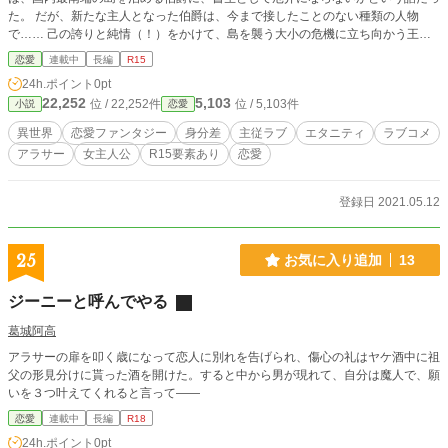
た。 だが、新たな主人となった伯爵は、今まで接したことのない種類の人物
で…… 己の誇りと純情（！）をかけて、島を襲う大小の危機に立ち向かう王女
と伯爵の物語。
恋愛
連載中
長編
R15
24h.ポイント
0pt
22,252
5,103
位 / 22,252件
位 / 5,103件
小説
恋愛
異世界
恋愛ファンタジー
身分差
主従ラブ
エタニティ
ラブコメ
アラサー
女主人公
R15要素あり
恋愛
登録日 2021.05.12
25
お気に入り追加
13
ジーニーと呼んでやる
葛城阿高
アラサーの扉を叩く歳になって恋人に別れを告げられ、傷心の礼はヤケ酒中に祖
父の形見分けに貰った酒を開けた。すると中から男が現れて、自分は魔人で、願
いを３つ叶えてくれると言って――
恋愛
連載中
長編
R18
24h.ポイント
0pt