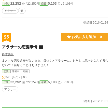
22,252
5,103
位 / 22,252件
位 / 5,103件
小説
恋愛
アラサー
酒
登録日 2016.01.24
26
お気に入り追加
0
アラサーの恋愛事情
鈴木美月
まともな恋愛遍歴がないまま、気づくとアラサーに。わたしに恋バナなんて振ら
ないで！話せることはありません！
恋愛
連載中
短編
24h.ポイント
0pt
22,252
5,103
位 / 22,252件
位 / 5,103件
小説
恋愛
アラサー
登録日 2012.11.01