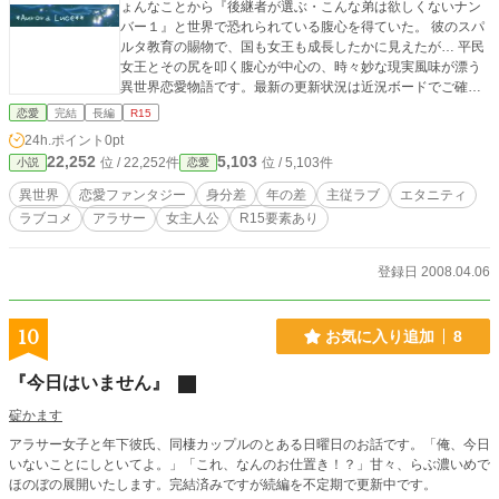
ょんなことから『後継者が選ぶ・こんな弟は欲しくないナン
バー１』と世界で恐れられている腹心を得ていた。 彼のスパ
ルタ教育の賜物で、国も女王も成長したかに見えたが… 平民
女王とその尻を叩く腹心が中心の、時々妙な現実風味が漂う
異世界恋愛物語です。最新の更新状況は近況ボードでご確認
ください！
恋愛
完結
長編
R15
24h.ポイント
0pt
22,252
5,103
位 / 22,252件
位 / 5,103件
小説
恋愛
異世界
恋愛ファンタジー
身分差
年の差
主従ラブ
エタニティ
ラブコメ
アラサー
女主人公
R15要素あり
登録日 2008.04.06
10
お気に入り追加
8
『今日はいません』
碇かます
アラサー女子と年下彼氏、同棲カップルのとある日曜日のお話です。「俺、今日
いないことにしといてよ。」「これ、なんのお仕置き！？」甘々、らぶ濃いめで
ほのぼの展開いたします。完結済みですが続編を不定期で更新中です。