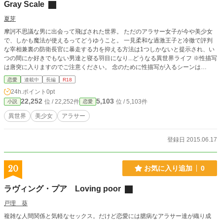
Gray Scale
夏芽
摩訶不思議な男に出会って飛ばされた世界。 ただのアラサー女子が今や美少女
で、しかも魔法が使えるってどうゆうこと。 一見柔和な過激王子と冷徹で評判
な宰相兼裏の防衛長官に暴走する力を抑える方法は1つしかないと提示され、い
つの間にか好きでもない男達と寝る羽目になり...どうなる異世界ライフ ※性描写
は唐突に入りますのでご注意ください。 念のために性描写が入るシーンは
（※）をつけておきます。 暴力、血表現、無理やりの性描写が入りますので苦
恋愛
連載中
長編
R18
手な方はご遠慮ください。
24h.ポイント
0pt
22,252
5,103
位 / 22,252件
位 / 5,103件
小説
恋愛
異世界
美少女
アラサー
登録日 2015.06.17
20
お気に入り追加
0
ラヴィング・プア Loving poor
戸理 葵
複雑な人間関係と気軽なセックス。だけど恋愛には臆病なアラサー達が織り成