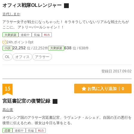
オフィス戦隊OLレンジャー
古代しまか
アラサー女子が戦士になっちゃった！ キラキラしていないリアルな戦士たちが
ここに。 アトリーパールシャイン！！
大衆娯楽
連載中
長編
R15
24h.ポイント
0pt
22,252
638
位 / 22,252件
位 / 638件
小説
大衆娯楽
OL
オフィス
アラサー
登録日 2017.09.02
15
お気に入り追加
0
宮廷書記官の復讐記録
高山直
オヴレシア国のアラサー宮廷書記官、ラヴェンナ・ルシェド。自国の王の悪行を
後世に伝えるため、彼女は今日も筆をとる。
恋愛
連載中
長編
R15