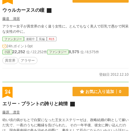
ウゥルカーヌスの瞳
藤道 湖居
アラサー女子が異世界の全く違う女性に。とんでもなく美人で巨乳で愚かで阿呆
な女性の中に。
ファンタジー
連載中
長編
R15
24h.ポイント
0pt
22,252
8,575
位 / 22,252件
位 / 8,575件
小説
ファンタジー
異世界
アラサー
登録日 2012.12.10
24
お気に入り追加
0
エリー・ブラントの誇りと純情
藤原 凛音
幼い頃の病がもとで白髪になった王女エステリーゼは、政略結婚の駒として嫁い
だ先で、一夜のうちに離縁を告げられた。 その一年半後、彼女に舞い込んだの
は、国内最南端の島を治める伯爵に、書生として厄介にならないかという話だっ