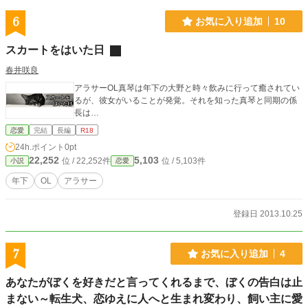
6
お気に入り追加
10
スカートをはいた日
春井咲良
アラサーOL真琴は年下の大野と時々飲みに行って癒されてい
るが、彼女がいることが発覚。それを知った真琴と同期の係
長は…
恋愛
完結
長編
R18
24h.ポイント
0pt
22,252
5,103
位 / 22,252件
位 / 5,103件
小説
恋愛
年下
OL
アラサー
登録日 2013.10.25
7
お気に入り追加
4
あなたがぼくを好きだと言ってくれるまで、ぼくの告白は止
まない～転生犬、恋ゆえに人へと生まれ変わり、飼い主に愛