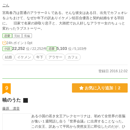
ごん
宮島春乃は普通のアラサーＯＬである。そんな彼女はある日、出先でカフェオレ
をぶちまけて、なぜか年下の訳ありイケメン狛百合優吾と契約結婚をする羽目
に。 旧家で名家の跡取り息子と、大雑把でお人好しなアラサー女のちょっと
変わったラブストーリー。
恋愛
完結
長編
24h.ポイント
0pt
22,252
5,103
位 / 22,252件
位 / 5,103件
小説
恋愛
結婚
イケメン
年下
アラサー
カフェ
登録日 2016.12.02
9
お気に入り追加
2
暁のうた
藤原 凛音
ある小国の若き女王アレクセーリナは、初めて全世界の首脳
が集い１週間話し合う『世界会議』に出席することなった。
この女王、訳あって平民から突然女王に即位したのだが、ひ