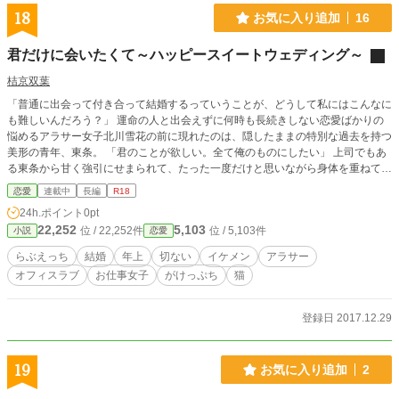
18
お気に入り追加
16
君だけに会いたくて～ハッピースイートウェディング～
桔京双葉
「普通に出会って付き合って結婚するっていうことが、どうして私にはこんなに
も難しいんだろう？」 運命の人と出会えずに何時も長続きしない恋愛ばかりの
悩めるアラサー女子北川雪花の前に現れたのは、隠したままの特別な過去を持つ
美形の青年、東条。 「君のことが欲しい。全て俺のものにしたい」 上司でもあ
る東条から甘く強引にせまられて、たった一度だけと思いながら身体を重ねてし
まうけれど、次第に彼に惹かれながらも雪花は素直になれなくて……。
恋愛
連載中
長編
R18
24h.ポイント
0pt
22,252
5,103
位 / 22,252件
位 / 5,103件
小説
恋愛
らぶえっち
結婚
年上
切ない
イケメン
アラサー
オフィスラブ
お仕事女子
がけっぷち
猫
登録日 2017.12.29
19
お気に入り追加
2