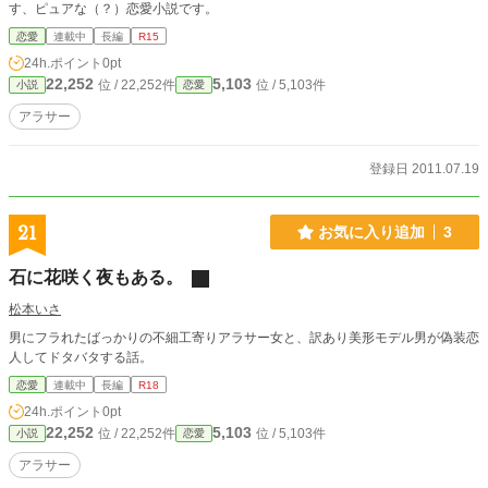
す、ピュアな（？）恋愛小説です。
恋愛
連載中
長編
R15
24h.ポイント
0pt
22,252
5,103
位 / 22,252件
位 / 5,103件
小説
恋愛
アラサー
登録日 2011.07.19
21
お気に入り追加
3
石に花咲く夜もある。
松本いさ
男にフラれたばっかりの不細工寄りアラサー女と、訳あり美形モデル男が偽装恋
人してドタバタする話。
恋愛
連載中
長編
R18
24h.ポイント
0pt
22,252
5,103
位 / 22,252件
位 / 5,103件
小説
恋愛
アラサー