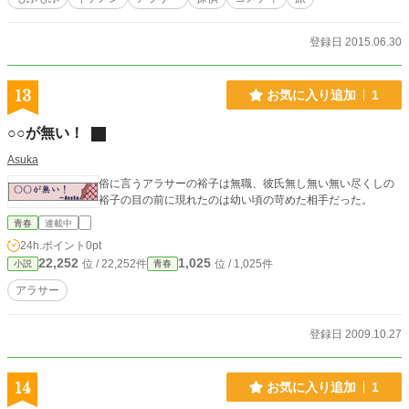
登録日 2015.06.30
13
お気に入り追加
1
○○が無い！
Asuka
俗に言うアラサーの裕子は無職、彼氏無し無い無い尽くしの
裕子の目の前に現れたのは幼い頃の苛めた相手だった。
青春
連載中
24h.ポイント
0pt
22,252
1,025
位 / 22,252件
位 / 1,025件
小説
青春
アラサー
登録日 2009.10.27
14
お気に入り追加
1