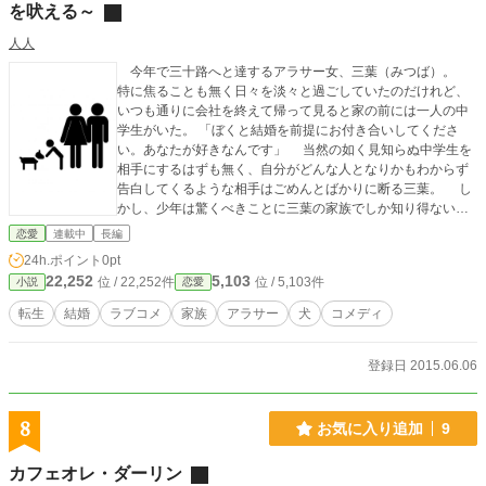
を吠える～
人人
今年で三十路へと達するアラサー女、三葉（みつば）。
特に焦ることも無く日々を淡々と過ごしていたのだけれど、
いつも通りに会社を終えて帰って見ると家の前には一人の中
学生がいた。 「ぼくと結婚を前提にお付き合いしてくださ
い。あなたが好きなんです」 当然の如く見知らぬ中学生を
相手にするはずも無く、自分がどんな人となりかもわからず
告白してくるような相手はごめんとばかりに断る三葉。 し
かし、少年は驚くべきことに三葉の家族でしか知り得ないこ
とを話し始めた。 そう。 少年は昔、三葉に飼われていた
恋愛
連載中
長編
犬のケイタロウだったのだ。 倫理的な問題として中学生の
24h.ポイント
0pt
告白を受け入れられない三葉と、生まれ変わってまで愛を貫
22,252
5,103
位 / 22,252件
位 / 5,103件
小説
恋愛
こうとしたケイタロウとの、ハートフルラブコメディ。 「い
い加減にしようよ」 「絶対に諦めません！」
転生
結婚
ラブコメ
家族
アラサー
犬
コメディ
登録日 2015.06.06
8
お気に入り追加
9
カフェオレ・ダーリン