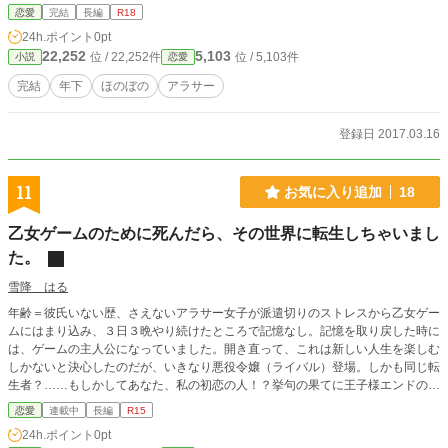
恋愛
完結
長編
R18
24h.ポイント
0pt
22,252
5,103
位 / 22,252件
位 / 5,103件
小説
恋愛
完結
年下
ほのぼの
アラサー
登録日 2017.03.16
11
お気に入り追加
18
乙女ゲームのために死んだら、その世界に転生しちゃいまし
た。
雪降 はる
年齢＝彼氏いない歴、さえないアラサー女子が派遣切りのストレスから乙女ゲー
ムにはまり込み、３日３晩やり続けたところで記憶なし。記憶を取り戻した時に
は、ゲームの主人公になっていました。開き直って、これは新しい人生を楽しむ
しかないと決心したのだが、いきなり悪役令嬢（ライバル）登場。しかも同じ転
生者？……もしかしてあなた、私の初恋の人！？挙句の果てに王子様エンドの手
伝いを脅迫（お願い）されて……。
恋愛
連載中
長編
R15
24h.ポイント
0pt