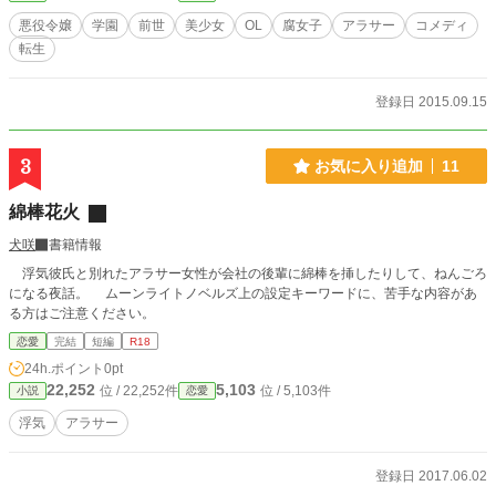
悪役令嬢
学園
前世
美少女
OL
腐女子
アラサー
コメディ
転生
登録日 2015.09.15
3
お気に入り追加
11
綿棒花火
犬咲
書籍情報
浮気彼氏と別れたアラサー女性が会社の後輩に綿棒を挿したりして、ねんごろ
になる夜話。 ムーンライトノベルズ上の設定キーワードに、苦手な内容があ
る方はご注意ください。
恋愛
完結
短編
R18
24h.ポイント
0pt
22,252
5,103
位 / 22,252件
位 / 5,103件
小説
恋愛
浮気
アラサー
登録日 2017.06.02