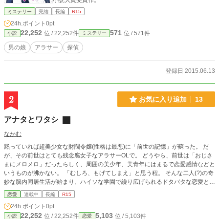
小説大賞受賞作。
ミステリー
完結
長編
R15
24h.ポイント
0pt
22,252
571
位 / 22,252件
位 / 571件
小説
ミステリー
男の娘
アラサー
探偵
登録日 2015.06.13
2
お気に入り追加
13
アナタとワタシ
なかむ
黙っていれば超美少女な財閥令嬢(性格は最悪)に「前世の記憶」が蘇った。 だ
が、その前世はとても残念腐女子なアラサーOLで。 どうやら、前世は「おじさ
まにメロメロ」だったらしく、周囲の美少年、美青年にはまるで恋愛感情などと
いうものが沸かない。 「むしろ、もげてしまえ」と思う程。 そんな二人(?)の奇
妙な脳内同居生活が始まり、ハイソな学園で繰り広げられるドタバタな恋愛と友
情コメディー。 いわゆる「悪役令嬢」系の前世の記憶が戻るテンプレな話で
恋愛
連載中
長編
R15
す。乙女ゲーの世界ではないです。
24h.ポイント
0pt
22,252
5,103
位 / 22,252件
位 / 5,103件
小説
恋愛