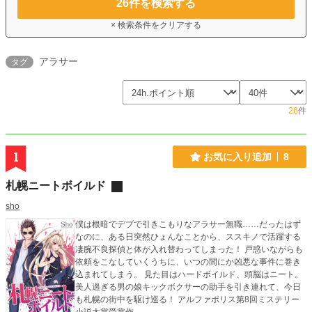
26
件を検索する
× 検索条件をクリアする
アラサー
タグ
26
件
1
お気に入り追加
8
札幌ニートボイルド
sho
僕は根暗でデブで引きこもりなアラサー無職……だったはず
なのに、ある日突然ひょんなことから、ススキノで活躍する
凄腕不良探偵と体が入れ替わってしまった！ 戸惑いながらも
依頼をこなしていくうちに、いつの間にか凶悪な事件に巻き
込まれてしまう。 見た目はハードボイルド、頭脳はニート。
美人過ぎる男の娘キックボクサーの助手を引き連れて、今日
も札幌の街中を駆け巡る！ アルファポリス第8回ミステリー