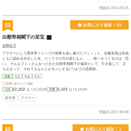
登録日 2014.05.15
22
お気に入り追加
52
白獣宰相閣下の至宝
友野紅子
アラサーにして異世界トリップの偉業を成し遂げたフミィこと、佐藤芙美は自他
ともに認める自立した女。だってその方が楽だもん。……唯一をつくるのは、恐
い。 そんなフミィさんをへたれた白獣宰相閣下が遠回りして、引き返して、立
ち止まって、それでもなんとかモノにする(？)までの恋模様。
恋愛
完結
長編
R18
24h.ポイント
0pt
22,252
5,103
位 / 22,252件
位 / 5,103件
小説
恋愛
異世界
アラサー
登録日 2017.06.09
23
お気に入り追加
1