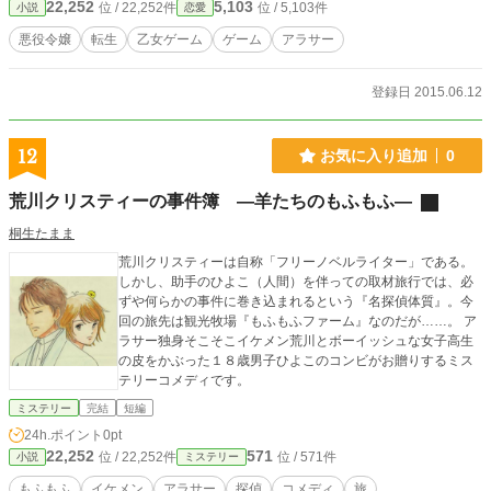
22,252
5,103
位 / 22,252件
位 / 5,103件
小説
恋愛
悪役令嬢
転生
乙女ゲーム
ゲーム
アラサー
登録日 2015.06.12
12
お気に入り追加
0
荒川クリスティーの事件簿 ―羊たちのもふもふ―
桐生たまま
荒川クリスティーは自称「フリーノベルライター」である。
しかし、助手のひよこ（人間）を伴っての取材旅行では、必
ずや何らかの事件に巻き込まれるという『名探偵体質』。今
回の旅先は観光牧場『もふもふファーム』なのだが……。 ア
ラサー独身そこそこイケメン荒川とボーイッシュな女子高生
の皮をかぶった１８歳男子ひよこのコンビがお贈りするミス
テリーコメディです。
ミステリー
完結
短編
24h.ポイント
0pt
22,252
571
位 / 22,252件
位 / 571件
小説
ミステリー
もふもふ
イケメン
アラサー
探偵
コメディ
旅