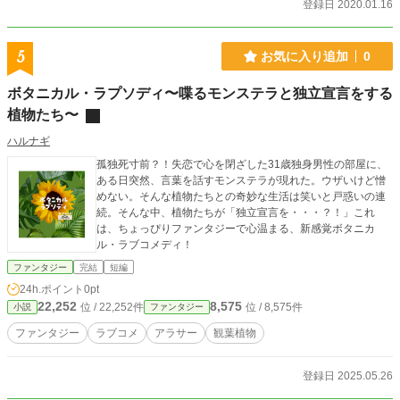
人間関係の綻びが現れ、ギルドマスターとしての苦悩が生じ
登録日 2020.01.16
ます。その苦悩の先に彼が見る世界は、ただのゲーマーとし
ては生かされなくなるのだった！ 何気ない日常のもとに、ギ
ルド財政が崩壊したというニュースが飛び込んできます。立
5
お気に入り追加
0
て続けに彼はお尋ね者となり、再起を図る事を決心します。
セイメイは奮起をするのだが……。 この物語は彼を壮大な事
ボタニカル・ラプソディ〜喋るモンステラと独立宣言をする
件へと誘うことに……！！
植物たち〜
ハルナギ
孤独死寸前？！失恋で心を閉ざした31歳独身男性の部屋に、
ある日突然、言葉を話すモンステラが現れた。ウザいけど憎
めない。そんな植物たちとの奇妙な生活は笑いと戸惑いの連
続。そんな中、植物たちが「独立宣言を・・・？！」これ
は、ちょっぴりファンタジーで心温まる、新感覚ボタニカ
ル・ラブコメディ！
ファンタジー
完結
短編
24h.ポイント
0pt
22,252
8,575
位 / 22,252件
位 / 8,575件
小説
ファンタジー
ファンタジー
ラブコメ
アラサー
観葉植物
登録日 2025.05.26