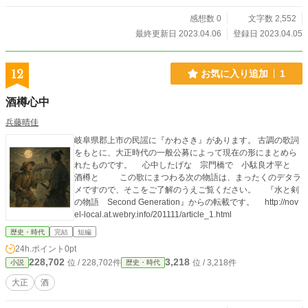
感想数 0
文字数 2,552
最終更新日 2023.04.06
登録日 2023.04.05
12
お気に入り追加
1
酒樽心中
兵藤晴佳
岐阜県郡上市の民謡に『かわさき』があります。 古調の歌詞
をもとに、大正時代の一般公募によって現在の形にまとめら
れたものです。 心中したげな 宗門橋で 小駄良才平と
酒樽と この歌にまつわる次の物語は、まったくのデタラ
メですので、そこをご了解のうえご覧ください。 『水と剣
の物語 Second Generation』からの転載です。 http://nov
el-local.at.webry.info/201111/article_1.html
歴史・時代
完結
短編
24h.ポイント
0pt
228,702
3,218
位 / 228,702件
位 / 3,218件
小説
歴史・時代
大正
酒