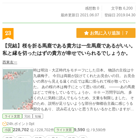
感想数 0
文字数 6,200
最終更新日 2021.06.07
登録日 2019.04.30
23
お気に入り追加
7
【完結】桜を折る馬鹿である貴方は一生馬鹿であるがいい。
私と縁を切ったはずの貴方が幸せでいられるでしょうか。
西東友一
時は明治・大正時代をモチーフにした日本。 物語の主役は十
九歳梅子。 今日は両親が設けてくれたお見合いの日。 お見合
いの席から見える遠くの丘では風に揺られて桜が散ってい
た。 あの桜の木は梅子にとって思い出の桜。 ―――あの馬鹿
はどこで何をしているでしょうか。 ※※ 一万問字以内。 多
くの人に気軽に読んでもらうため、文量を制限しました。 そ
のため、説明が足りないような部分が御都合主義に感じうる
部分もあり、 読み応えないと思う方もいるかと思いますが、
和風な恋愛と言葉遊びをお楽しみいただければ嬉しいです。
ライト文芸
完結
短編
明治大正時代としてのステレオな考えと物語としての斬新な
24h.ポイント
0pt
考えが入り混じっております。
228,702
9,590
位 / 228,702件
位 / 9,590件
小説
ライト文芸