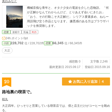
真白みなと
機械音痴な青年と、オタク少女の電波を介した恋物語。 「何
が正解かなんてわからんけど、とりあえず会いにきたお」
「おう、その行動こそ大正解だ」 シリアス要素多め、ねらー
用語飛び交う作品となります。 嫌悪感のある方はブラウザバ
ックを推奨致します。
恋愛
連載中
長編
R15
24h.ポイント
0pt
228,702
66,345
位 / 228,702件
位 / 66,345件
小説
恋愛
大正
感想数 0
文字数 2,246
最終更新日 2015.09.17
登録日 2015.09.16
20
お気に入り追加
4
路地裏の喫茶で。
桜丸
大正四年。ひっそりと営業している喫茶店では、僕と店主だけがコーヒーを眺め
る。