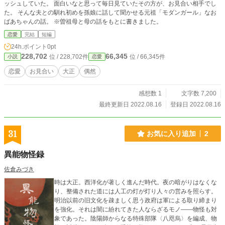
ッシュしていた。 面白いなと思って毎日見ていたその方が、お見合い相手でし
た。 そんな夫との馴れ初めを孫娘に話して聞かせる元祖「モダンガール」なお
ばあちゃんの話。 ※曽祖母と母の話をもとに書きました。
恋愛
完結
短編
24h.ポイント
0pt
228,702
66,345
位 / 228,702件
位 / 66,345件
小説
恋愛
恋愛
お見合い
大正
偶然
感想数 1
文字数 7,200
最終更新日 2022.08.16
登録日 2022.08.16
31
お気に入り追加
2
異能物怪録
佐倉みづき
時は大正。西洋化が著しく進んだ時代。夜の暗がりはなくな
り、整備された道には人工の灯が灯り人々の営みを照らす。
明治以前の旧文化を疎ましく思う政府は軍による取り締まり
を強化。それは闇に紛れてきた人ならざるモノ――物怪も対
象であった。陰陽師からなる特殊部隊〈八咫烏〉を編成、物