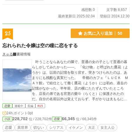
見入ってしまった。人とは異なる美しい見た目とは違う豪快な笑い方をする青年
に、心が惹かれてしまう。 一目惚れだった。 四歳の少女の初恋だった。
感想数 0
文字数 8,657
――これは、あやかしに恋をした少女の話。
最終更新日 2025.02.04
登録日 2024.12.30
25
お気に入り追加
50
忘れられた令嬢は空の瞳に恋をする
きゃる
書籍情報
叶うことならあなたの隣で、普通の女の子として普通の暮
らしがしてみたかった――。 「化け物」と呼ばれた鷹花（よ
うか）は、以前の記憶を取り戻す。突きつけられたのは、あ
まりにも残酷な真実だった。 帝都のカフェ『ＬＵＣＫ Ｍ
ＡＹ館』で給仕として働く鷹花（ようか）には初め、過去の
記憶がなかった。半年前、店の横にたたずんでいたところ
を、店長の弟である官憲の樂斗（らくと）に保護されたの
だ。自分の名前以外は覚えておらず、手がかりは太ももにあ
る痣（あざ）のようなものだけ。明るく振る舞う鷹花だけれ
恋愛
連載中
長編
R15
ど、時々不安に襲われる。 『私はどこの誰？ 人と異なる力
24h.ポイント
0pt
はなんのため？』 そんな彼女を周囲や樂斗が優しく支え
228,702
66,345
位 / 228,702件
位 / 66,345件
小説
恋愛
た。満ち足りた日々を過ごす鷹花は、やがて恋心を抱く。
『好きになったのが、あなたで良かった。私が記憶を取り戻
恋愛
異世界
切ない
シリアス
イケメン
大正
女主人公
しても、一緒にいてくれますか？』 しかし、あるきっか