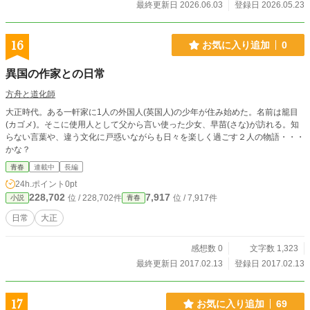
最終更新日 2026.06.03
登録日 2026.05.23
16
お気に入り追加
0
異国の作家との日常
方舟と道化師
大正時代。ある一軒家に1人の外国人(英国人)の少年が住み始めた。名前は籠目
(カゴメ)。そこに使用人として父から言い使った少女、早苗(さな)が訪れる。知
らない言葉や、違う文化に戸惑いながらも日々を楽しく過ごす２人の物語・・・
かな？
青春
連載中
長編
24h.ポイント
0pt
228,702
7,917
位 / 228,702件
位 / 7,917件
小説
青春
日常
大正
感想数 0
文字数 1,323
最終更新日 2017.02.13
登録日 2017.02.13
17
お気に入り追加
69