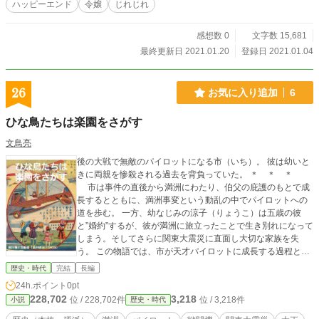
ハッピーエンド
令嬢
じれじれ
けで以前の自分を思い出した鷹花は、大好きな人達を巻き込
んではいけないと別れを決めた。 悲壮な決意で去った鷹花
を、樂斗が追いかける。 残酷な真実とは？ 想い合う二
感想数 0
文字数 15,681
人は、苦難の末に結ばれるのか？ 「化け物」と呼ばれたヒロ
最終更新日 2021.01.20
登録日 2021.01.04
インと彼女を愛したヒーローが、大正風の世界で悪を倒す
話。 ※『いつか自由に羽ばたいて』を連載用に書き直しまし
た。
26
お気に入り追加
6
ひな鳥たちは楽園をさがす
文鳥亮
後の大戦で無敵のパイロットになる市（いち）。 彼は幼いと
きに両親を惨殺される過去を背負っていた。 ＊ ＊ ＊
市は事件の直後から満洲にわたり、伯父の庇護のもとで成
長するとともに、満洲事変という動乱の中でパイロットへの
道を歩む。 一方、幼なじみの涼子（りょうこ）は五歳の彼
と”婚約”するが、彼が満洲に旅立ったことで生き別れになって
しまう。そしてさらに関東大震災に直面し大切な家族を失
う。 この物語では、市が天才パイロットに成長する過程と、
行き別れた二人の”婚約者”が再会するまでを描く。 本格歴史
歴史・時代
完結
長編
小説。AI非使用 （約１９万字で完結。アルファポリス版が最
24h.ポイント
0pt
新版です） ＊この作品は史実をベースにしたフィクションで
228,702
3,218
位 / 228,702件
位 / 3,218件
小説
歴史・時代
す。主人公やそれに関わる人々・できごとは全てフィクショ
ンです。 ＊書影画像は『飛行機と自動車』金井直三1928.11