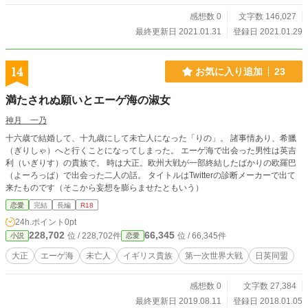
感想数 0
文字数 146,027
最終更新日 2021.01.31
登録日 2021.01.29
14
お気に入り追加
23
満たされぬ願いとエーゲ海の淑女
神月 一乃
十六歳で結婚して、十九歳にして未亡人になった「りの」。 諸事情あり、希臘
（ぎりしゃ）へと行くことになってしまった。 エーゲ海で出会った男性は英吉
利（いぎりす）の貴族で。 時は大正。欧州大戦が一部終結したばかりの欧羅巴
（よーろっぱ）で出会った二人の話。 タイトルはTwitterの診断メーカーで出て
来たものです（そこから妄想を膨らませたともいう）
恋愛
完結
長編
R18
24h.ポイント
0pt
228,702
66,345
位 / 228,702件
位 / 66,345件
小説
恋愛
大正
エーゲ海
未亡人
イギリス貴族
第一次世界大戦
日英同盟
感想数 0
文字数 27,384
最終更新日 2019.08.11
登録日 2018.01.05