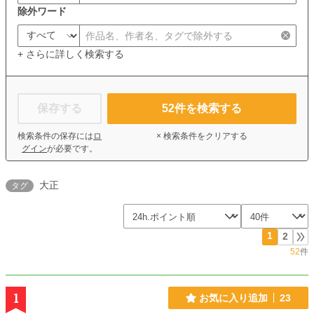
除外ワード
+ さらに詳しく検索する
保存する
52
件を検索する
検索条件の保存には
ロ
× 検索条件をクリアする
グイン
が必要です。
大正
タグ
1
2
52
件
1
お気に入り追加
23