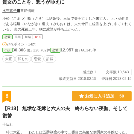
貴女のことを、想うがゆえに
水守真子
書籍情報
小松（こまつ）咲（さき）は結婚後、三日で夫を亡くした未亡人。 元・婚約者
である稲垣（いながき）道夫（みちお）は、夫の命日に線香を上げに来てくれて
いる。 夫の死後三年、咲に縁談が持ち上がった。
恋愛
完結
短編
R18
24h.ポイント
14pt
30,306
12,957
位 / 228,702件
位 / 66,345件
小説
恋愛
大正
和もの
恋愛
許嫁
感想数 1
文字数 10,543
最終更新日 2018.02.15
登録日 2018.02.15
6
お気に入り追加
50
【R18】 無垢な花嫁と六人の夫 終わらない夜伽、そして
復讐
千日紅
時は大正。 わたしは五爵制度の中で二番目に高位な侯爵家の令嬢だった。