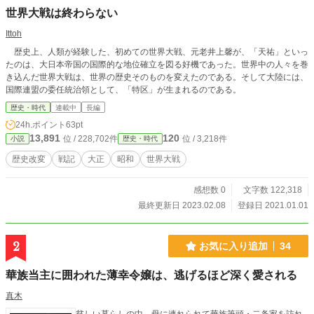
世界大戦は終わらない
Ittoh
歴史上、人類が経験した、初めての世界大戦、元老井上馨が、「天祐」といっ
たのは、大日本帝国の国際的な地位確立を図る好機であった。世界中の人々を巻
き込んだ世界大戦は、世界の歴史そのものを変えたのである。そして大陸には、
国際連盟の委任統治領として、「特区」が生まれるのである。
歴史・時代
連載中
長編
24h.ポイント
63pt
13,891
120
位 / 228,702件
位 / 3,218件
小説
歴史・時代
歴史改変
戦記
大正
昭和
世界大戦
感想数 0
文字数 122,318
最終更新日 2023.02.08
登録日 2021.01.01
2
お気に入り追加
34
華族当主に囲われた薄幸令嬢は、逃げるほど深く愛される
真木