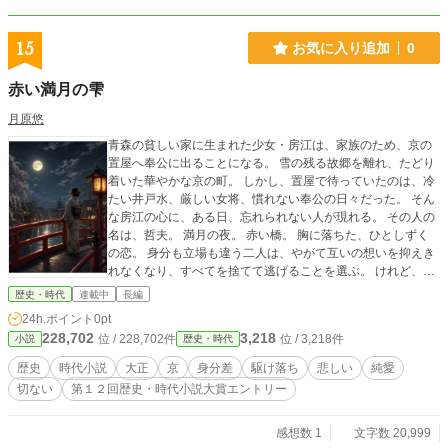
15
お気に入り追加
0
赤い満月の雫
月原悠
青森の貧しい家に生まれた少女・房江は、家族のため、京の
置屋へ奉公に出ることになる。 雪の残る故郷を離れ、たどり
着いた華やかな京の町。 しかし、置屋で待っていたのは、冷
たい井戸水、厳しい女将、慣れない奉公の日々だった。 そん
な房江の心に、ある日、忘れられない人が現れる。 その人の
名は、哲夫。 満月の夜。 赤い橋。 胸に落ちた、ひとしずく
の恋。 身分も立場も違う二人は、やがて互いの想いを抑えき
れなくなり、すべてを捨てて逃げることを選ぶ。 けれど、時
代の影は、二人の小さな幸せを静かに追いかけてくる。 老い
歴史・時代
連載中
長編
た房江の記憶の奥で、今も赤い満月だけが輝いている。 これ
24h.ポイント
0pt
は、叶わなかった恋を生涯抱き続けた一人の女の、悲しくも
228,702
3,218
位 / 228,702件
位 / 3,218件
小説
歴史・時代
美しい大正純愛物語。
歴史
時代小説
大正
京
身分差
駆け落ち
悲しい
純愛
切ない
第１２回歴史・時代小説大賞エントリー
感想数 1
文字数 20,999