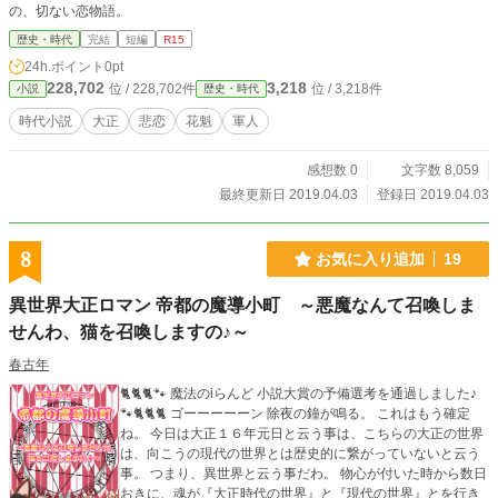
の、切ない恋物語。
歴史・時代
完結
短編
R15
24h.ポイント
0pt
228,702
3,218
位 / 228,702件
位 / 3,218件
小説
歴史・時代
時代小説
大正
悲恋
花魁
軍人
感想数 0
文字数 8,059
最終更新日 2019.04.03
登録日 2019.04.03
8
お気に入り追加
19
異世界大正ロマン 帝都の魔導小町 ～悪魔なんて召喚しま
せんわ、猫を召喚しますの♪～
春古年
🐈🐈🐈🐾 魔法のiらんど 小説大賞の予備選考を通過しました♪
🐾🐈🐈🐈 ゴーーーーーン 除夜の鐘が鳴る。 これはもう確定
ね。 今日は大正１６年元日と云う事は、こちらの大正の世界
は、向こうの現代の世界とは歴史的に繋がっていないと云う
事。 つまり、異世界と云う事だわ。 物心が付いた時から数日
おきに、魂が『大正時代の世界』と『現代の世界』とを行き