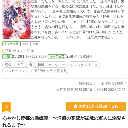
旧題：わたしを「殺した」のは、鬼でした 道間ユキは、鬼
や魑魅魍魎を狩る一族の道間家に生まれながら、疎まれた存
在だった。 黒を尊ぶ道間家において、赤茶色の髪を持って
生まれたユキは、父である道間家の当主から「処分」される
のをただ待つだけの身。 そして、15歳になったユキは、と
うとう、処分の日を迎える。 雪深い山の中に薄着で放り出
されたユキは、歩いているときに見つけた祠の前で、ただた
だ死を待っていた。 そのとき。 「道間家の女狐が」 ユ
キの目の前に現れたのは、鬼の棟梁、暁月千早。 千早は、
キャラ文芸
完結
長編
死に逝くユキの首にそっと手をかけて―― 死んだはずのユ
24h.ポイント
21pt
キは、鬼の暮らす隠れ里で目を覚ます。 ユキを「殺した」
25,261
258
位 / 228,702件
位 / 5,634件
小説
キャラ文芸
鬼、千早は、彼女に向かって告げた。 「お前は、もはや道
間ではない。――お前は、鬼だ」 鬼に殺され、鬼となった
恋愛
大正
鬼
和風ファンタジー
ちょっとシリアス
ユキと、鬼の棟梁である千早。 二人の運命は、静かに交差
ハッピーエンド
第8回キャラ文芸大賞
する―― ※アルファポリス第8回キャラ文芸大賞にて奨励賞
をいただきました(*^_^*)
感想数 1
文字数 83,660
最終更新日 2026.05.18
登録日 2024.12.21
4
お気に入り追加
143
あやかし帝都の婚姻譚 〜浄癒の花嫁が祓魔の軍人に溺愛さ
れるまで〜