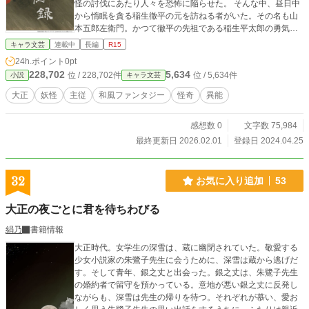
怪の討伐にあたり人々を恐怖に陥らせた。 そんな中、昼日中
から惰眠を貪る稲生徹平の元を訪ねる者がいた。その名も山
本五郎左衛門。かつて徹平の先祖である稲生平太郎の勇気に
感銘を受け、小槌を授けた魔王である。 ある事情から徹平は
キャラ文芸
連載中
長編
R15
山本に逆らえず従僕とされ、物怪に纏わる相談事を請け負う
24h.ポイント
0pt
ことになる。 表紙：かんたん表紙メーカー様にて作成
228,702
5,634
位 / 228,702件
位 / 5,634件
小説
キャラ文芸
大正
妖怪
主従
和風ファンタジー
怪奇
異能
感想数 0
文字数 75,984
最終更新日 2026.02.01
登録日 2024.04.25
32
お気に入り追加
53
大正の夜ごとに君を待ちわびる
絹乃
書籍情報
大正時代。女学生の深雪は、蔵に幽閉されていた。敬愛する
少女小説家の朱鷺子先生に会うために、深雪は蔵から逃げだ
す。そして青年、銀之丈と出会った。銀之丈は、朱鷺子先生
の婚約者で留守を預かっている。意地が悪い銀之丈に反発し
ながらも、深雪は先生の帰りを待つ。それぞれが慕い、愛お