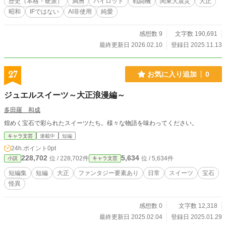
歴史（本格・硬派）
満洲
パイロット
戦闘機
関東大震災
大正
(再版:1931.5). 国立国会図書館デジタルコレクション https://d
昭和
IFではない
AI非使用
純愛
l.ndl.go.jp/pid/1873766 (著作権保護期間満了）から引用させ
ていただきました。
感想数 9
文字数 190,691
最終更新日 2026.02.10
登録日 2025.11.13
27
お気に入り追加
0
ジュエルスイーツ～大正浪漫編～
多田羅 和成
煌めく宝石で彩られたスイーツたち。様々な物語を味わってください。
キャラ文芸
連載中
短編
24h.ポイント
0pt
228,702
5,634
位 / 228,702件
位 / 5,634件
小説
キャラ文芸
短編集
短編
大正
ファンタジー要素あり
日常
スイーツ
宝石
怪異
感想数 0
文字数 12,318
最終更新日 2025.02.04
登録日 2025.01.29