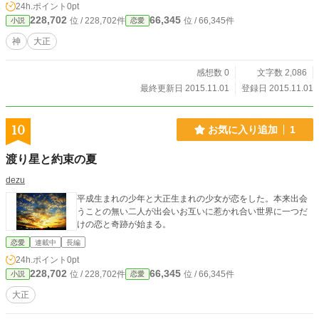
24h.ポイント
0pt
228,702
66,345
位 / 228,702件
位 / 66,345件
小説
恋愛
神
大正
感想数 0
文字数 2,086
最終更新日 2015.11.01
登録日 2015.11.01
10
お気に入り追加
1
渡り星と約束の夏
dezu
平成生まれの少年と大正生まれの少女が恋をした。本来出会
うことの無い二人が出会いお互いに惹かれ合い世界に一つだ
けの恋と奇跡が始まる。
恋愛
連載中
長編
24h.ポイント
0pt
228,702
66,345
位 / 228,702件
位 / 66,345件
小説
恋愛
大正