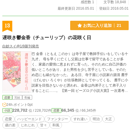
感想数 1
文字数 18,848
最終更新日 2016.05.01
登録日 2016.05.01
13
お気に入り追加
21
遅咲き鬱金香（チューリップ）の花咲く日
白妙スイ@1/9新刊発売
巴 金香（ともえ このか）は寺子屋で教師手伝いをしている十
九才。 母を早くに亡くし父親は仕事で留守であることが多
く、家庭の愛情に恵まれずに育った。そのために自己評価の
低いところがあり、また男性を少し苦手としている。そのた
め恋にも縁がなかった。 ある日、寺子屋に小説家の源清 麓乎
（げんせい ろくや）が出張教師としてやってくる。 麓乎に小
説家を目指さないかと誘われ、金香は内弟子として弟子入り
することに……。 【第一回 ビーズログ小説大賞】一次選考通
過作品
恋愛
完結
長編
24h.ポイント
0pt
228,702
66,345
位 / 228,702件
位 / 66,345件
小説
恋愛
恋愛
ハッピーエンド
ファンタジー
すれ違い
明治
大正
歳の差
じれじれ
甘々
和風