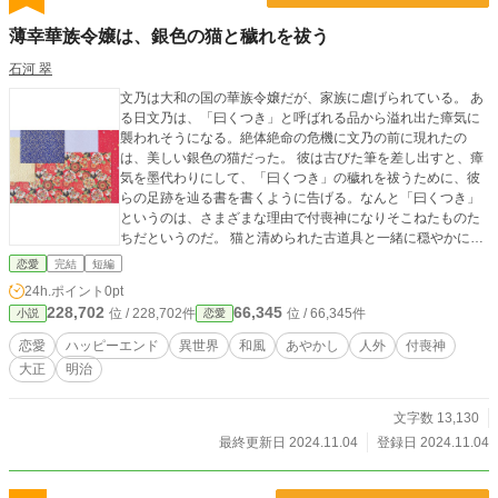
薄幸華族令嬢は、銀色の猫と穢れを祓う
石河 翠
文乃は大和の国の華族令嬢だが、家族に虐げられている。 あ
る日文乃は、「曰くつき」と呼ばれる品から溢れ出た瘴気に
襲われそうになる。絶体絶命の危機に文乃の前に現れたの
は、美しい銀色の猫だった。 彼は古びた筆を差し出すと、瘴
気を墨代わりにして、「曰くつき」の穢れを祓うために、彼
らの足跡を辿る書を書くように告げる。なんと「曰くつき」
というのは、さまざまな理由で付喪神になりそこねたものた
ちだというのだ。 猫と清められた古道具と一緒に穏やかに暮
らしていたある日、母屋が火事になってしまう。そこへ文乃
恋愛
完結
短編
の姉が、火を消すように訴えてきて……。 穏やかで平凡な暮
24h.ポイント
0pt
らしに憧れるヒロインと、付喪神なヒーローの恋物語。 ハッ
228,702
66,345
位 / 228,702件
位 / 66,345件
小説
恋愛
ピーエンドです。 この作品は、他サイトにも投稿しておりま
す。 表紙絵は、写真ACよりチョコラテさまの作品(写真のI
恋愛
ハッピーエンド
異世界
和風
あやかし
人外
付喪神
D：22924341)をお借りしております。
大正
明治
文字数 13,130
最終更新日 2024.11.04
登録日 2024.11.04