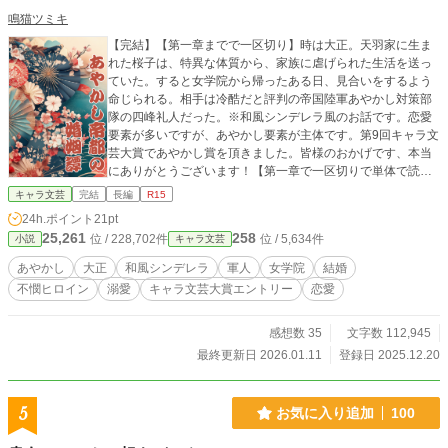
鳴猫ツミキ
【完結】【第一章までで一区切り】時は大正。天羽家に生ま
れた桜子は、特異な体質から、家族に虐げられた生活を送っ
ていた。すると女学院から帰ったある日、見合いをするよう
命じられる。相手は冷酷だと評判の帝国陸軍あやかし対策部
隊の四峰礼人だった。※和風シンデレラ風のお話です。恋愛
要素が多いですが、あやかし要素が主体です。第9回キャラ文
芸大賞であやかし賞を頂きました。皆様のおかげです、本当
にありがとうございます！【第一章で一区切りで単体で読め
ますので、そこまででもご覧頂けると嬉しいです】。
キャラ文芸
完結
長編
R15
24h.ポイント
21pt
25,261
258
位 / 228,702件
位 / 5,634件
小説
キャラ文芸
あやかし
大正
和風シンデレラ
軍人
女学院
結婚
不憫ヒロイン
溺愛
キャラ文芸大賞エントリー
恋愛
感想数 35
文字数 112,945
最終更新日 2026.01.11
登録日 2025.12.20
5
お気に入り追加
100