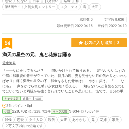
恋愛
切ない
日常
お見合い
略奪
桜
第5回ライト文芸大賞エントリー
エタニティ
春
大正
感想数 0
文字数 9,636
最終更新日 2022.04.16
登録日 2022.04.10
24
お気に入り追加
3
満天の星空の元、鬼と花嫁は踊る
佐倉海斗
「――なにをしてるんだ？」 問いかけられて振り返る。 誰もいないはずの
中庭に和服姿の青年が立っていた。新月の晩、姿を見せない月の代わりといわん
ばかりに輝く満天の星空の下、和傘をさした青年はにこやかに笑う。 「……な
にも」 声をかけられた幼い少女は短く答える。 知らない人と言葉を交わし
てはいけないと両親から強く言われていたことを思い出し、慌てて、自分の手で
口を隠した。 ……おに。 あやかしの存在を知っていた。 しかし、初めて
キャラ文芸
連載中
短編
目にした鬼の青年は美しく、すぐに逃げられなかった。 ……こわくない？
24h.ポイント
0pt
鬼は恐ろしい存在だと聞かされてきた。 しかし、目の前にいる青年から悪意
228,702
5,634
位 / 228,702件
位 / 5,634件
小説
キャラ文芸
は感じない。 それどころか、少女の好意的な視線を向けていた。 「そうか。
お前の名前は？」 「いわない」 「変なことを言うなぁ。自分の名前を知らない
妖怪
恋愛
女主人公
現代
大正
あやかし
鬼
花嫁
家族
わけじゃないだろ？」 青年は笑う。 それに対し、少女は警戒をしていた。
２万文字以内の短編です
……にげなきゃ。 頭の中ではわかっている。 しかし、少女は鬼の青年を