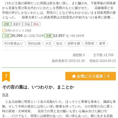
けれど士族の家柄だった両親は財を使い潰し、また騙され、下級華族の四条家
から支援を受け取る代わりにわたしを男爵のもとに嫁がせた。 花嫁修業と女
学校の学びしかないわたしは、男性のことなど何もわからないまま四条男爵の妻
となった。 陸軍大将だった四条男爵は大戦景気の中財力をつけ各界に影響力
を持つ有力者にのし上がったが、金のことで恨みを買い刺され、今は下半身不随
恋愛
連載中
長編
R18
で屋敷の中ではほとんど床にいる。 四条男爵が不随であることはわたしにと
24h.ポイント
14pt
ってむしろ安心なことだったのに……。 そして修善寺の大屋敷四条家には、
30,306
12,957
位 / 228,702件
位 / 66,345件
小説
恋愛
四条男爵の腹違いの息子たちが奔放に暮らしていた。 数えきれない部屋に、
広い庭、いくつもの蔵。 誰とでも屋敷の中で二人きりになってしまう。 そ
R18要素あり
契約結婚
大正
処女
侯爵令嬢
男爵家
復讐
のことが危ないことだとも、わたしは教わらないまま嫁いできてしまった。
やがてわたしは四条家の男たちの慰み者となっていく。 すべては仕組まれた
感想数 0
文字数 13,769
ことだと知ったわたしは、終わらない夜伽の中で復讐を誓う。 ・わたし/あな
た 元侯爵家令嬢 何も知らない、女学校も卒業していない花嫁。 ・四条男
最終更新日 2025.01.30
登録日 2024.05.23
爵 四条家の当主 元陸軍大将 大戦景気で闇で財力をつけ、政界、極道者、財
閥に強い影響力を持っている。 ・四条孝彦(しじょうたかひこ) 男爵の最初の妻
の息子。長男。男爵を憎み、わたしを奪おうとしている。長身で端正な体、端正
7
お気に入り追加
3
な顔立ちをしている。国粋主義の極道者、五和会と通じている。 ・四条継彦(し
じょうつぐひこ) 男爵の愛人の息子。次男。陸軍に出入りしているがやる気は
その言の葉は、いつわりか、まことか
ない。軟派で、わたしにちょっかいを出す。 ・四条正也(しじょうまさや) 男爵
の愛人の息子で、母親を知らない。まだあどけなく、継彦に懐いて、わたしにも
斉凛
懐いている。
とある妓楼に明里という名の花魁がいた。ほっそりと華奢な身体と、繊細な美
貌。そして今時の遊女には珍しい深い教養を持っていた。その明里の元に通う、
時の英雄・犬神准将。 花街での男と女の酸いも甘いも噛み分けた駆け引
き……だけでなく、明里には秘密があった、深い情もあった。廓に生きる花魁