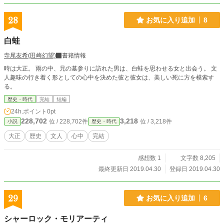
28
お気に入り追加
8
白蛙
寺尾友希(田崎幻望)
書籍情報
時は大正。 雨の中、兄の墓参りに訪れた男は、白蛙を思わせる女と出会う。 文
人趣味の行き着く形としての心中を決めた彼と彼女は、美しい死に方を模索す
る。
歴史・時代
完結
短編
24h.ポイント
0pt
228,702
3,218
位 / 228,702件
位 / 3,218件
小説
歴史・時代
大正
歴史
文人
心中
完結
感想数 1
文字数 8,205
最終更新日 2019.04.30
登録日 2019.04.30
29
お気に入り追加
6
シャーロック・モリアーティ