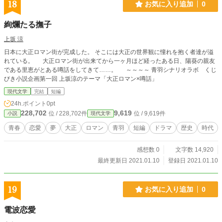
18
お気に入り追加
0
絢爛たる撫子
上坂 涼
日本に大正ロマン街が完成した。 そこには大正の世界観に憧れを抱く者達が溢
れている。 大正ロマン街が出来てから一ヶ月ほど経ったある日、陽葵の親友
である里恵がとある噂話をしてきて……。 ～～～～ 青羽シナリオラボ くじ
びき小説企画第一回 上坂涼のテーマ「大正ロマン×噂話」
現代文学
完結
短編
24h.ポイント
0pt
228,702
9,619
位 / 228,702件
位 / 9,619件
小説
現代文学
青春
恋愛
夢
大正
ロマン
青羽
短編
ドラマ
歴史
時代
感想数 0
文字数 14,920
最終更新日 2021.01.10
登録日 2021.01.10
19
お気に入り追加
0
電波恋愛