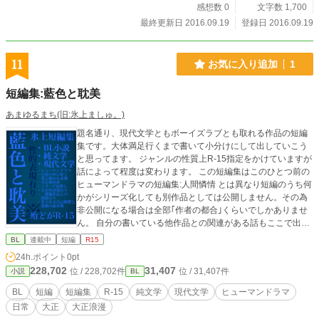
感想数 0
文字数 1,700
最終更新日 2016.09.19
登録日 2016.09.19
11
お気に入り追加
1
短編集:藍色と耽美
あまゆるまち(旧:氷上ましゅ。)
題名通り、現代文学ともボーイズラブとも取れる作品の短編
集です。大体満足行くまで書いて小分けにして出していこう
と思ってます。 ジャンルの性質上R-15指定をかけていますが
話によって程度は変わります。 この短編集はこのひとつ前の
ヒューマンドラマの短編集:人間憐情 とは異なり短編のうち何
かがシリーズ化しても別作品としては公開しません。その為
非公開になる場合は全部｢作者の都合｣くらいでしかありませ
ん。 自分の書いている他作品との関連がある話もここで出そ
うと思っています。 いずれも不定期更新になると思われます
BL
連載中
短編
R15
のでお気に入りに追加等して頂けると作者の励みになりま
24h.ポイント
0pt
す。 ※感想やリクエストも随時受け付けております。こちら
228,702
31,407
位 / 228,702件
位 / 31,407件
小説
BL
も参考にさせて頂いたり新たな作品の出発点となりますので
是非、よろしくお願いします。
BL
短編
短編集
R-15
純文学
現代文学
ヒューマンドラマ
日常
大正
大正浪漫