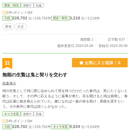
歴史・時代
連載中
短編
24h.ポイント
0pt
228,702
3,218
位 / 228,702件
位 / 3,218件
小説
歴史・時代
歴史
大正
感想数 1
文字数 637
最終更新日 2024.05.06
登録日 2024.05.06
21
お気に入り追加
6
無能の生贄は鬼と契りを交わす
佐倉海斗
祠の生贄として祠に閉じ込められて死を待つだけだった春代は、死にたくないと
願う。そして、その声に応えるように返事が来た。目を開けると祠は崩壊し、春
代は紅蓮に抱き抱えられていた。嫁になれば一族の命を助け、異能を貸すとい
う。その条件に春代は頷くしかなかった。
キャラ文芸
連載中
長編
24h.ポイント
0pt
228,702
5,634
位 / 228,702件
位 / 5,634件
小説
キャラ文芸