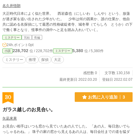
名久井悟朗
大正時代日本によく似た世界。 西岩森也（にしいわ しんや）という、放蕩
が過ぎ家を追い出された少年がいた。 少年は何の因果か、誰の仕業か、他自
共に認める名探偵にして最悪の性格破綻者寺、城冬華（てらしろ とうか）の下
で働く事となり、怪事件の渦中へと足を踏み入れいていく。
ミステリー
完結
長編
24h.ポイント
0pt
228,702
5,380
位 / 228,702件
位 / 5,380件
小説
ミステリー
ミステリー
推理
探偵
大正
感想数 0
文字数 130,158
最終更新日 2022.03.20
登録日 2022.02.07
30
お気に入り追加
3
ガラス越しのお見合い。
矢凪來果
お見合い相手はいつも窓から見ていたあの人でした。 「あの人、毎日急いでら
っしゃるわね。」 珠子の家の窓から見えるあの人は、毎日会社までの道を猛ダ