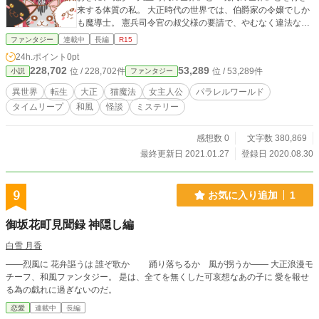
来する体質の私。 大正時代の世界では、伯爵家の令嬢でしか
も魔導士。 憲兵司令官の叔父様の要請で、やむなく違法な魔
法を取り締まる魔技取締分隊の相談役をすることに。 元日の
ファンタジー
連載中
長編
R15
朝、急遽叔父様に呼び出された私は、英国大使館で起こった
24h.ポイント
0pt
怪事件の話を聞かされましたわ。 なんでも大晦日の深夜、一
228,702
53,289
位 / 228,702件
位 / 53,289件
小説
ファンタジー
等書記官が無残に惨殺され、唯一の目撃者である大使閣下の
お嬢さんは悪魔を見たとのこと。 亡くなったお爺様から教わ
異世界
転生
大正
猫魔法
女主人公
パラレルワールド
った魔道の極意と、私の編み出した猫魔法を駆使して事件を
タイムリープ
和風
怪談
ミステリー
解決して見せますわ。 現代の世界の私は、普通のサラリーマ
ン家庭で暮らす普通の女子中学生。 こっちの世界じゃ、ゴロ
ゴロ寝正月するんだ♪ て、思ってたのに、お姉ちゃんのせい
感想数 0
文字数 380,869
で、正月三が日は巫女バイトする事に……。 しかも、バイト
最終更新日 2021.01.27
登録日 2020.08.30
の帰りに、デカくてキモイ猿が……コイツ、絶対普通の生き
た猿なんかじゃ無い。 大正時代の世界でバイオレンスした
分、自堕落に過ごそうと思ってたのに……何この洒落怖展開
9
お気に入り追加
1
は！
御坂花町見聞録 神隠し編
白雪 月香
――烈風に 花弁謳うは 誰ぞ歌か 踊り落ちるか 風が拐うか―― 大正浪漫モ
チーフ、和風ファンタジー。 是は、全てを無くした可哀想なあの子に 愛を報せ
る為の戯れに過ぎないのだ。
恋愛
連載中
長編