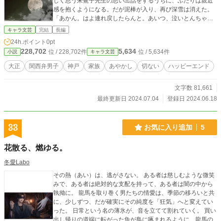
しく思う朱鷺子先生の思い出話をするうちに、ふたりは親近
感を抱くようになる。だが泥棒が入り、再び深雪は消えた。
「あかん。はよ連れ戻したらんと。あいつ、泣いとんちゃう
か」意を決して銀之丈は走る。
キャラ文芸
完結
長編
24h.ポイント
0pt
228,702
5,634
位 / 228,702件
位 / 5,634件
小説
キャラ文芸
大正
関西弁男子
神戸
家族
あやかし
切ない
ハッピーエンド
文字数 81,661
最終更新日 2024.07.04
登録日 2024.06.18
33
お気に入り追加
5
花散る、燃ゆる。
冬愛Labo
その熱（あい）は、逃がさない。 ある者は慈しむような微笑
みで、ある者は絶対的な支配を持って、ある者は闇の中から
執拗に。 龍馬を取り巻く男たちの情愛は、季節の移ろいと共
に、少しずつ、だが確実にその純度を「狂気」へと変えてい
った。 日常という名の薄氷が、音を立てて割れていく。 買い
出し帰りの道端に転がった魚が鳥に啄まれるように、龍馬の