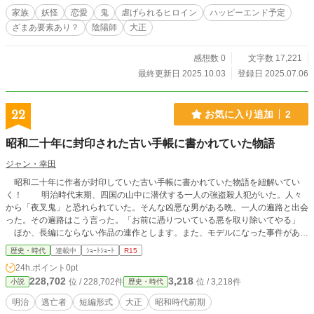
家族
妖怪
恋愛
鬼
虐げられるヒロイン
ハッピーエンド予定
ざまあ要素あり？
陰陽師
大正
感想数 0
文字数 17,221
最終更新日 2025.10.03
登録日 2025.07.06
22
お気に入り追加
2
昭和二十年に封印された古い手帳に書かれていた物語
ジャン・幸田
昭和二十年に作者が封印していた古い手帳に書かれていた物語を紐解いてい
く！ 明治時代末期、四国の山中に潜伏する一人の強盗殺人犯がいた。人々
から「夜叉鬼」と恐れられていた。そんな凶悪な男がある晩、一人の遍路と出会
った。その遍路はこう言った。「お前に憑りついている悪を取り除いてやる」
ほか、長編にならない作品の連作とします。また、モデルになった事件がある
ものもありますが、創作されたフィクションに脚色しています。
歴史・時代
連載中
ｼｮｰﾄｼｮｰﾄ
R15
24h.ポイント
0pt
228,702
3,218
位 / 228,702件
位 / 3,218件
小説
歴史・時代
明治
逃亡者
短編形式
大正
昭和時代前期