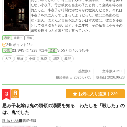
貧しい暮らしの中、母に連れられて華族筆頭・二条家を訪れ
た幼い小夜子。母は彼女を当主の子だと偽って金銭を得る目
的だった。小夜子が暗闇に潜む何かに微笑んだとき、それは
小夜子を気に入ってしまったようだった。彼は二条家の若
君・彰久。ほとんど言葉を話さないはずの彼は、彼女を令嬢
として引き取ると言い出す。十二年後、その執着は小夜子の
縁談を握りつぶすほど深く育っていた。
恋愛
連載中
長編
24h.ポイント
28pt
21,945
9,557
位 / 228,702件
位 / 66,345件
小説
恋愛
大正
華族
令嬢
執愛
溺愛
義兄
感想数 0
文字数 4,351
最終更新日 2026.07.05
登録日 2026.06.28
3
お気に入り追加
229
忌み子花嫁は鬼の頭領の溺愛を知る わたしを「殺した」の
は、鬼でした
狭山ひびき
書籍情報