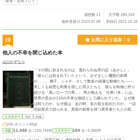
陵辱・屈辱プレイ
感想数 21
文字数 280,183
最終更新日 2023.07.06
登録日 2021.10.18
19
お気に入り追加
0
他人の不幸を閉じ込めた本
山口かずなり
「その肌に刻まれるのは、逃れられぬ罪の証（あかし）」
「彼らには刻まれていたという。おぞましい魔獣の刺青
が……」 獅子、シャチ、そして数多の凶暴な動物たち――。
美しくも凶悪な刺青を宿した罪人たちと、彼らを執拗に狩り
続ける「黒いローブの男」。 男が抱える「分厚い本」には、
世界の歪みが110の不幸な物語として綴られていた。 なぜ彼
は戦うのか。なぜ彼は、あの時、友の首を絞めたのか。 一話
完結形式で語られる、異形の刺青を持つ異常者たちとの死
闘。 一ページ目の「獅子」が、最後の一頁「ハイエナ」へと
ミステリー
完結
短編
繋がるとき、あなたは美しき絶望の真実に涙する。 「中毒性
24h.ポイント
85pt
抜群の連作ダークファンタジー、ここに完結。」
11,448
104
位 / 228,744件
位 / 5,380件
小説
ミステリー
ダークファンタジー
因果応報
連作短編
刺青
１１０の不幸