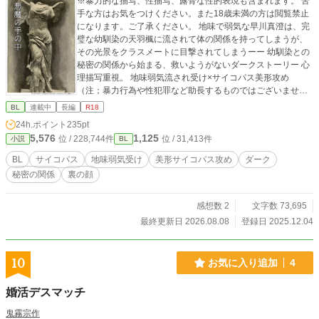
※暴力的な描写、性描写、露骨な性的表現も含まれます。 苦
手な方はお気をつけください。また18歳未満の方は閲覧禁止
になります。ご了承ください。 地味で弱気な早川真澄は、完
璧な幼馴染の天羽楓に流されて体の関係を持ってしまうが、
その光景をクラスメートに目撃されてしまうーー 幼馴染との
秘密の関係から始まる、救いようがないダークストーリー 心
理描写重視。 地味弱気流され受け×サイコパス美形攻め
（注；暴力行為や性犯罪など助長するものではございませ
ん。ご理解の上、読んでいただけたら嬉しいです。）
BL
連載中
長編
R18
24h.ポイント
235pt
5,576
1,125
位 / 228,744件
位 / 31,413件
小説
BL
BL
サイコパス
地味弱気受け
美形サイコパス攻め
ダーク
秘密の関係
裏の顔
感想数 2
文字数 73,695
最終更新日 2026.08.08
登録日 2025.12.04
10
お気に入り追加
4
婚活デスマッチ
鬼霧宗作