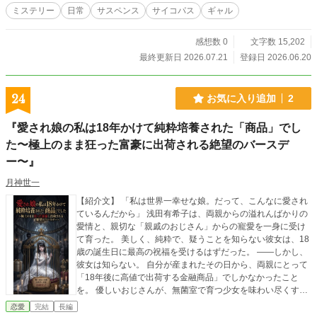
ミステリー
日常
サスペンス
サイコパス
ギャル
感想数 0
文字数 15,202
最終更新日 2026.07.21
登録日 2026.06.20
24
お気に入り追加
2
『愛され娘の私は18年かけて純粋培養された「商品」でし
た〜極上のまま狂った富豪に出荷される絶望のバースデ
ー〜』
月神世一
【紹介文】 「私は世界一幸せな娘。だって、こんなに愛され
ているんだから」 浅田有希子は、両親からの溢れんばかりの
愛情と、親切な「親戚のおじさん」からの寵愛を一身に受け
て育った。 美しく、純粋で、疑うことを知らない彼女は、18
歳の誕生日に最高の祝福を受けるはずだった。 ――しかし、
彼女は知らない。 自分が産まれたその日から、両親にとって
「18年後に高値で出荷する金融商品」でしかなかったこと
を。 優しいおじさんが、無菌室で育つ少女を味わい尽くすた
めだけに莫大な金を積んだ「異常な捕食者」であることを。
恋愛
完結
長編
彼女の肌の美しさも、素直な心も、たった一度の初恋が理不