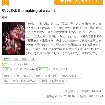
5
お気に入り追加
201
処女壊体-the making of a saint-
柘榴
外見も内面も醜い男……『高城 亮』という男がいた。彼
の人生には光は無かった。特に女性には虐げられ、罵られ続
けた人生の中で、彼の望む女性像は歪み、更に狂っていっ
た。 そんな中、高城は『吹山 茜』という名の才色兼備の
『聖処女』と出逢った。今までの人生の中で味わった事の無
い興奮と熱狂の中、その歪み狂った思想によりある決断をす
る。 『僕は、美しい彼女の存在を永久に保全しなければなら
ない。その責任が僕にある。そのためには、彼女にどのよう
な施しをする必要があるのか、考えた。大学で医学を齧った
ホラー
完結
長編
R15
末に僕はある結論に辿り着いた。彼女の美しさを永久に保全
24h.ポイント
426pt
するためには、この醜く脆い生身の肉体のままでは不可能で
3,083
30
位 / 228,744件
位 / 8,503件
小説
ホラー
あると。僕を否定するその四肢も、汚らしく赤黒い臓物も、
濁った血肉も彼女には必要ない。僕は彼女という存在を永久
ホラー
サイコパス
調教
四肢切断
残酷な描写あり
に保全するため、彼女を【生き人形】に仕上げた』 今の茜
暴力・流血・残酷表現あり
拷問、陵辱等有り
は不完全である。その現状……茜の肉体と心を全て破壊し、
新たに完全なる茜を造り出す。
感想数 7
文字数 164,354
最終更新日 2024.01.07
登録日 2018.12.24