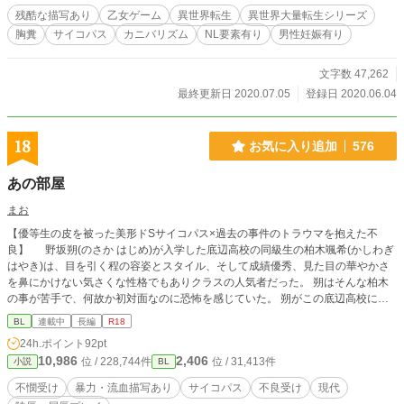
転生シリーズ秋津國編開幕です。 **************** * ATTENTION * ****************
残酷な描写あり
乙女ゲーム
異世界転生
異世界大量転生シリーズ
*タグをよくご確認ください。人間の命が非常に軽い話です。微グロ、胸糞、モ
胸糞
サイコパス
カニバリズム
NL要素有り
男性妊娠有り
ラル底辺の苦手な方はご遠慮ください。面白くない、気持ち悪いなど、本人が
重々承知してます。以上のことから、今回の話は感想はクローズしています。誤
字脱字報告も今回は無しの方向で…。 *エロはあんまりないです。入れる時はタ
文字数 47,262
イトルに＊マークが入ります。 *毎日0時に更新。7月5日の最終話までノンスト
最終更新日 2020.07.05
登録日 2020.06.04
ップ。
18
お気に入り追加
576
あの部屋
まお
【優等生の皮を被った美形ドSサイコパス×過去の事件のトラウマを抱えた不
良】 野坂朔(のさか はじめ)が入学した底辺高校の同級生の柏木颯希(かしわぎ
はやき)は、目を引く程の容姿とスタイル、そして成績優秀、見た目の華やかさ
を鼻にかけない気さくな性格でもありクラスの人気者だった。 朔はそんな柏木
の事が苦手で、何故か初対面なのに恐怖を感じていた。 朔がこの底辺高校に入
学したのは、中学の時に家庭教師から性被害を受け勉強が嫌いになり学校もサボ
BL
連載中
長編
R18
りがちとなったから。 そして秀才の柏木が同じく敢えてこの底辺高校に入学し
24h.ポイント
92pt
た目的は──朔の存在だった。 ──｢さっきも言っただろ。俺は野坂を犯したいだ
10,986
2,406
位 / 228,744件
位 / 31,413件
小説
BL
けだよ。｣ ※過激表現多め ※激し(鬼畜)めの性描写あり ※暴力表現多め ※拘
束・SM・陵辱・流血・脅迫・無理矢理・失禁…等の表現があります(一部予定)
不憫受け
暴力・流血描写あり
サイコパス
不良受け
現代
※タイトル+数字の話はR18表現あり