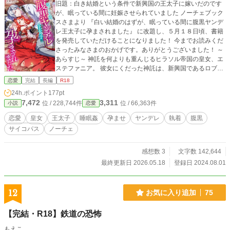
旧題：白き結婚という条件で新興国の王太子に嫁いだのです
が、眠っている間に妊娠させられていました ノーチェブック
スさまより 『白い結婚のはずが、眠っている間に腹黒ヤンデ
レ王太子に孕まされました』 に改題し、５月１８日頃、書籍
を発売していただけることになりました！ 今までお読みくだ
さったみなさまのおかげです。ありがとうございました！ ～
あらすじ～ 神託を何よりも重んじるヒラソル帝国の皇女、エ
ステファニア。 彼女にくだった神託は、新興国であるロブレ
王国の王太子に嫁げというものだった。 しかし世界一の歴史
恋愛
完結
長編
R18
と力を持つ帝国の皇女の自分が、できたばかりの王家の男に
24h.ポイント
177pt
組み敷かれるなど受け入れられない。 そこで彼女は、ロブレ
7,472
3,311
位 / 228,744件
位 / 66,363件
小説
恋愛
王太子シモンと婚姻こそ結ぶものの、体の関係は持たないと
いう条件を突きつける。 王国はその条件を飲み、二人は結婚
恋愛
皇女
王太子
睡眠姦
孕ませ
ヤンデレ
執着
腹黒
した。 エステファニアはシモンに心を開き始めると同時に夜
サイコパス
ノーチェ
な夜な淫らな夢を見るようになり、男を知らぬ体を疼かせて
いたのだが――ある日体調を崩したエステファニアは、医師
に妊娠していることを告げられる。 高飛車皇女様が、一途だ
感想数 3
文字数 142,644
が倫理観がぶっ壊れている王太子に体から堕とされ分からさ
最終更新日 2026.05.18
登録日 2024.08.01
れる(?)お話です。 ＊R18描写のあるお話には※がつきます。
＊R18シーンは濃いめです。
12
お気に入り追加
75
【完結・R18】鉄道の恐怖
もえこ