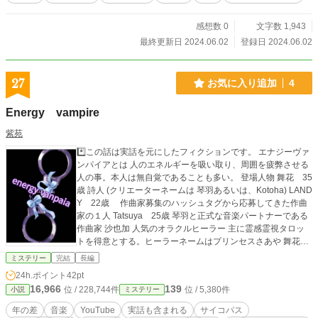
感想数 0
文字数 1,943
最終更新日 2024.06.02
登録日 2024.06.02
27
お気に入り追加
4
Energy vampire
紫苑
*️⃣この話は実話を元にしたフィクションです。 エナジーヴァ
ンパイアとは 人のエネルギーを吸い取り、周囲を疲弊させる
人の事。本人は無自覚であることも多い。 登場人物 舞花 35
歳 詩人 (クリエーターネームは 琴羽あるいは、Kotoha) LAND
Y 22歳 作曲家募集のハッシュタグから応募してきた作曲
家の１人 Tatsuya 25歳 琴羽と正式な音楽パートナーである
作曲家 沙也加 人気のオラクルヒーラー 主に霊感霊視タロッ
トを得意とする。ヒーラーネームはプリンセスさあや 舞花の
高校時代からの友人 サファイア 音楽歴は10年以上のベテラン
ミステリー
完結
長編
の作曲家。ニューハーフ。 【あらすじ】 アマチュアの詩人
24h.ポイント
42pt
舞花 不思議な縁で音楽系YouTuberの世界に足を踏み入れる。
16,966
139
位 / 228,744件
位 / 5,380件
小説
ミステリー
彼女は何人かの作曲家と知り合うことになるが、そのうちの
一人が決して関わってはならない男だと後になって知ること
年の差
音楽
YouTube
実話も含まれる
サイコパス