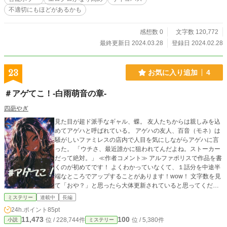
不適切にもほどがあるかも
感想数 0
文字数 120,772
最終更新日 2024.03.28
登録日 2024.02.28
23
お気に入り追加
4
＃アゲてこ！‐白雨萌音の章‐
四葩やぎ
見た目が超ド派手なギャル、蝶。 友人たちからは親しみを込
めてアゲハと呼ばれている。 アゲハの友人、百音（モネ）は
騒がしいファミレスの店内で人目を気にしながらアゲハに言
った。 「ウチさ、最近誰かに狙われてんだよね。ストーカー
だって絶対。」 ≪作者コメント≫ アルファポリスで作品を書
くのが初めてです！ よくわかっていなくて、１話分を中途半
端なところでアップすることがあります！wow！ 文字数を見
て「おや？」と思ったら大体更新されていると思ってくださ
い！
ミステリー
連載中
長編
24h.ポイント
85pt
11,473
100
位 / 228,744件
位 / 5,380件
小説
ミステリー