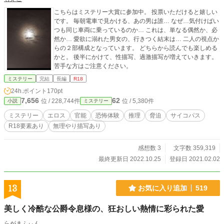
こちらはミステリー大賞に参加中。 投票いただけると嬉しい
です。 毎朝電車で見かける、あの男は誰… なぜ…気付けばい
つも同じ車両に乗っているのか… これは、単なる偶然か、必
然か… 愛欲に溺れた男女の、行きつく結末は… 二人の視点か
らの２部構成となっています。 どちらから読んでも楽しめる
かと。 後半にかけて、性描写、過激描写が増えていきます。
苦手な方はご注意ください。
ミステリー
完結
長編
R18
24h.ポイント
170pt
7,656
62
位 / 228,744件
位 / 5,380件
小説
ミステリー
ミステリー
エロス
官能
恐怖体験
推理
脅迫
サイコパス
R18要素あり
無理やり描写あり
感想数 3
文字数 359,319
最終更新日 2022.10.25
登録日 2021.02.02
13
お気に入り追加
519
美しく冷酷な公爵令息様の、狂おしい熱情に彩られた愛
らがまふぃん