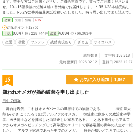
ます。苦手な方はご遠慮ください。ご都合主義です。笑ってご容赦くださいま
せ。10～15話前後の短編４編＋番外編でお届けします。 ＊R5.1/28本編完結し
ました。R5.2/9に番外編最終話投稿いたしました。時々思い出してまた読んでく
ださると嬉しいです。ありがとうございました。 たくさんのお気に入り登録、
恋愛
完結
短編
R15
エール、ありがとうございます！とても励みになります！これからもがんばって
24h.ポイント
127pt
参ります！ ※R5.6/1続編 美しい公爵様の、凄まじい独占欲と溺れるほどの
9,047
4,034
位 / 228,744件
位 / 66,363件
小説
恋愛
愛 投稿いたしました。R6.1/27こちらの作品と、続編 美しい公爵様の、凄ま
じい独占欲と溺れる程の愛(前作) の間のお話し 美しく冷酷な公爵令息様の、
恋愛
溺愛
ヤンデレ
残酷表現あり
ざまぁ
サイコパス
狂おしい熱情に彩られた愛 始めました。再度読み返してくださっている方、新
たに読み始めてくださった方、すべての方に感謝申し上げます。これからもよろ
感想数 8
文字数 158,318
しくお願い申し上げます。 ※R5.7/24お気に入り登録200突破記念、R5.11/12お
気に入り登録300突破記念、R6.11/17お気に入り登録500突破記念、R7.3/29お
最終更新日 2026.02.12
登録日 2022.12.27
気に入り登録700突破記念、R7.7/3お気に入り登録800、R7.10/18お気に入り登
録900を超えました(涙涙)、R8.2/12お気に入り1000超え(滂沱)ジワジワと増える
読者様、ありがたき(泣)！多大なる感謝を込めて一話ずつお届けしております。
15
お気に入り追加
1,667
＊R5.10/29らがまふぃん活動一周年記念、R6.10/29らがまふぃん活動二周年記
念として、R7.10/31らがまふぃん活動三周年記念として、一話ずつお届けして
嫌われオメガが婚約破棄を申し出ました
おります。楽しく活動させていただき、ありがとうございます。
田中 乃那加
舞台は現代。これはオメガバースの世界線での物語である。 ――御笠 皇大
郎 (みかさ こうたろう)は元アルファのオメガ。 御笠家は数多くの政治家や学
者、医学博士などを排出した由緒正しい家系である。 とある事件からアルフ
ァからオメガへビッチングして高学歴のエリートで容姿端麗の青年の人生が一転
した。 アルファ家系であった中でのオメガ。 肩身が狭いどころではない。