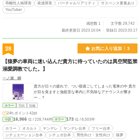
になる…そう…彼はエナジーヴァンパイアだったのだ…
乖離性人格障害
発達障害
バーチャルリアリティ
サスペンス要素あり
YouTuber
感想数 1
文字数 29,742
最終更新日 2023.10.04
登録日 2023.03.17
28
お気に入り追加
3
【猿夢の車両に迷い込んだ貴方に待っていたのは異空間監禁
溺愛調教でした。】
一ノ瀬 瞬
貴方が日々の疲れで、つい寝過ごしてしまった電車の中 貴方
が目を覚ますと伽藍堂な車内に不気味なアナウンスが響き
ー…？
ホラー
完結
短編
24h.ポイント
42pt
16,966
173
位 / 228,744件
位 / 8,503件
小説
ホラー
ホラー
オカルト
ヤンデレ
ヤンデレ台本
フリー台本
シチュエーション台本
シチュボ台本
男性向け・女性向け
猿夢