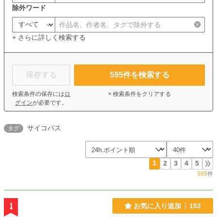
除外ワード
+ さらに詳しく検索する
保存する
595
件を検索する
検索条件の保存には
ロ
× 検索条件をクリアする
グイン
が必要です。
サイコパス
タグ
1
2
3
4
5
595
件
1
お気に入り追加
152