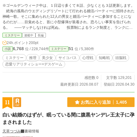
※ゴールデンウィーク中は、１日辺り多くて８話、少なくとも３話更新します。
絶海の孤島のウエディングリゾートにて行われる婚活パーティーに招待された
神崎一歌。そこに集められた12人の男女と婚活パーティーに参加することにな
るのだが……目覚めると、首に小型爆弾が装着され、恐ろしい事実を告げられ
る。 ――マッチしなければ死ぬ。 投票制によるランク制度と、ランクによ
り支払われる賞金が変動するマッチングシステム。今宵、マッチングするのは素
ミステリー
連載中
長編
敵な異性か、それとも死か。 人は真実の愛を選ぶのか、それともやはり金が
24h.ポイント
200pt
全てなのか。様々な欲望が渦巻くなか、神崎一歌が手にするのは真実の愛か、そ
6,768
51
位 / 228,744件
位 / 5,380件
小説
ミステリー
れとも金か、はたまた死か。 裏切り、陰謀、策略。男女の思惑を彩る、恋愛
リアリティーショーと、現実を切り裂く残酷なデスゲーム。 果たして無事に
ミステリー
推理
美少女
サイコパス
心理戦
知略戦
頭脳戦
生還できるカップルは何組なのか。 婚活を舞台に究極の心理戦が幕を開け
恋愛リアリティショー×デスゲーム
る。
感想数 0
文字数 129,201
最終更新日 2026.08.07
登録日 2026.04.30
11
お気に入り追加
1,405
白い結婚のはずが、眠っている間に腹黒ヤンデレ王太子に孕
まされました
天草つづみ
書籍情報