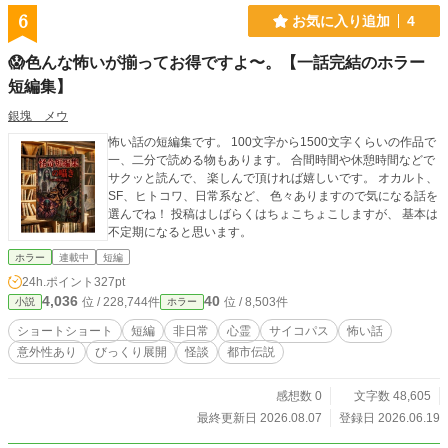
6
お気に入り追加
4
😱色んな怖いが揃ってお得ですよ〜。【一話完結のホラー
短編集】
銀塊 メウ
怖い話の短編集です。 100文字から1500文字くらいの作品で
一、二分で読める物もあります。 合間時間や休憩時間などで
サクッと読んで、 楽しんで頂ければ嬉しいです。 オカルト、
SF、ヒトコワ、日常系など、 色々ありますので気になる話を
選んでね！ 投稿はしばらくはちょこちょこしますが、 基本は
不定期になると思います。
ホラー
連載中
短編
24h.ポイント
327pt
4,036
40
位 / 228,744件
位 / 8,503件
小説
ホラー
ショートショート
短編
非日常
心霊
サイコパス
怖い話
意外性あり
びっくり展開
怪談
都市伝説
感想数 0
文字数 48,605
最終更新日 2026.08.07
登録日 2026.06.19