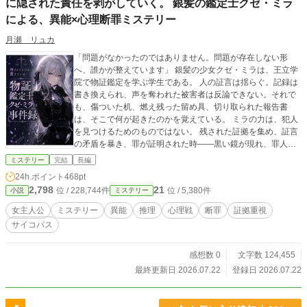
に隠された責任を剥がしていく。 銀髪の鑑定士クゼ・ミラ
による、異能×心理断罪ミステリー
月瀬 リュカ
「問題がなかったのではありません。問題が存在しない形
へ、誰かが整えています」 銀髪の少女クゼ・ミラは、王立学
院で物証鑑定を学ぶ学生である。 人の証言は揺らぐ。記録は
書き換えられ、声を奪われた被害者は反論できない。それで
も、傷ついた机、燃え残った留め具、切り取られた報告書
は、そこで何が起きたのかを覚えている。 ミラの力は、犯人
を見つけるためのものではない。 残された証拠を集め、証言
の矛盾を暴き、罪が証明された時――黒い鏡が現れ、罪人の
仮面を剥がす最後の鑑定《真貌剥離》が始まる。 学校を守る
ミステリー
完結
長編
ため、いじめを隠した教師。 娘を守るため、無実の他人へ罪
24h.ポイント
468pt
を着せた父親。 村の生活を守るため、死者へ責任を押しつけ
2,798
21
位 / 228,744件
位 / 5,380件
小説
ミステリー
た経営者。 見捨てられた者を救うため、他人の身体を寄付の
代価にした神父。 彼らの善意も、愛情も、救った人々も、す
女主人公
ミステリー
異能
推理
心理戦
断罪
証拠重視
べて本物だった。 ミラはそれを否定しない。 理解する。事情
サイコパス
も認める。 それでも、犠牲にされた一人への責任だけは逃が
さない。 これは、声を失った者に代わり、残された物から真
実を拾い上げる物証鑑定士の事件録。
感想数 0
文字数 124,455
最終更新日 2026.07.22
登録日 2026.07.22