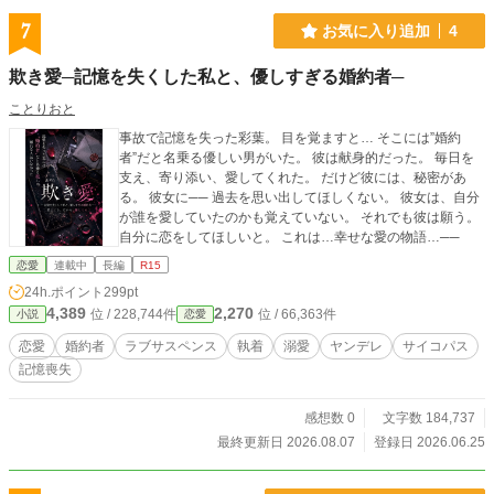
7
お気に入り追加
4
欺き愛─記憶を失くした私と、優しすぎる婚約者─
ことりおと
事故で記憶を失った彩葉。 目を覚ますと… そこには”婚約
者”だと名乗る優しい男がいた。 彼は献身的だった。 毎日を
支え、寄り添い、愛してくれた。 だけど彼には、秘密があ
る。 彼女に── 過去を思い出してほしくない。 彼女は、自分
が誰を愛していたのかも覚えていない。 それでも彼は願う。
自分に恋をしてほしいと。 これは…幸せな愛の物語…──
恋愛
連載中
長編
R15
24h.ポイント
299pt
4,389
2,270
位 / 228,744件
位 / 66,363件
小説
恋愛
恋愛
婚約者
ラブサスペンス
執着
溺愛
ヤンデレ
サイコパス
記憶喪失
感想数 0
文字数 184,737
最終更新日 2026.08.07
登録日 2026.06.25