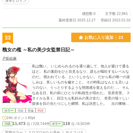
薄幸ヒロイン
感想数 0
文字数 22,961
最終更新日 2025.12.27
登録日 2022.01.02
22
お気に入り追加
23
醜女の檻 ～私の美少女監禁日記～
戸影絵麻
私は醜い。 いじめられるのを通り越して、他人が避けて通る
ほど。 私の素顔をひと目見るなり、誰もが嘔吐するレベルな
のだ。 呪われている、というしかない。 だから私の唯一の楽
しみは、美しいものを穢すこと。 その時私はなんとも言いよ
うのない、うっとりするような恍惚感を覚えるのだ…。 そん
なある日、私の前にひとりの転校生が現れた。 笹原杏里。 ス
タイルも良く、顔立ちも私好みの美少女だ。 杏里の瑞々しい
肢体を目の当たりにした瞬間、私は決意した。 次の獲物
は、この娘にしよう。 こいつを私の”檻”に誘い込み、監禁し
ホラー
完結
長編
R18
て徹底的に嬲るのだ…。 ※これは以前書いたものの改訂
24h.ポイント
85pt
版です。
11,473
118
位 / 228,744件
位 / 8,503件
小説
ホラー
官能ホラー
エログロかなり高め
サイコパス