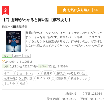
2
お気に入り追加
96
【⁉】意味がわかると怖い話【解説あり】
絢郷水沙
書籍情報
普通に読めばそうでもないけど、よく考えてみたらゾクッと
する、そんな怖い話です。基本１ページ完結。 下にスクロー
ルするとヒントと解説があります。何が怖いのか、ぜひ推理
しながら読み進めてみてください。 ※全話オリジナル作品で
す。
ホラー
連載中
短編
24h.ポイント
1,065pt
1,215
11
位 / 228,744件
位 / 8,503件
小説
ホラー
ホラー
ショートショート
意味怖
意味がわかると怖い話
意味が分かると怖い話
サイコパス
伏線多数
叙述トリック
オカルト
短編
感想数 6
文字数 113,034
最終更新日 2026.05.29
登録日 2024.02.02