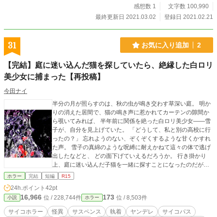
感想数 1
文字数 100,990
最終更新日 2021.03.02
登録日 2021.02.21
31
お気に入り追加
2
【完結】庭に迷い込んだ猫を探していたら、絶縁した白ロリ
美少女に捕まった【再投稿】
今田ナイ
半分の月が照らすのは、秋の虫が鳴き交わす草深い庭。 明か
りの消えた居間で、猫の鳴き声に惹かれてカーテンの隙間か
ら覗いてみれば、 半年前に関係を絶った白ロリ美少女――雪
子が、自分を見上げていた。 「どうして、私と別の高校に行
ったの？」 忘れようのない、ぞくぞくするような甘くかすれ
た声。 雪子の真綿のような呪縛に耐えかねて這々の体で逃げ
出したなどと、 どの面下げていえるだろうか。 行き掛かり
上、庭に迷い込んだ子猫を一緒に探すことになったのだが―
― 今しも捕らえられようとしているのは、 猫か、自分――司
ホラー
完結
短編
R15
（つかさ）か。 ※一度、女性向けで投稿しましたが大爆死。
24h.ポイント
42pt
どうやら男性向けの作品（百合ホラー）のようなのでジャン
16,966
173
位 / 228,744件
位 / 8,503件
小説
ホラー
ルを選択し直し再投稿する運びになりました。 ※本文に変更
はありません。以前お読み頂いた方、誠にありがとうござい
サイコホラー
怪異
サスペンス
執着
ヤンデレ
サイコパス