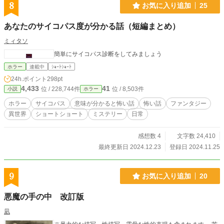
8
お気に入り追加
25
あなたのサイコパス度が分かる話（短編まとめ）
ミィタソ
簡単にサイコパス診断をしてみましょう
ホラー
連載中
ｼｮｰﾄｼｮｰﾄ
24h.ポイント
298pt
4,433
41
位 / 228,744件
位 / 8,503件
小説
ホラー
ホラー
サイコパス
意味が分かると怖い話
怖い話
ファンタジー
異世界
ショートショート
ミステリー
日常
感想数 4
文字数 24,410
最終更新日 2024.12.23
登録日 2024.11.25
9
お気に入り追加
20
悪魔の手の中 改訂版
凪