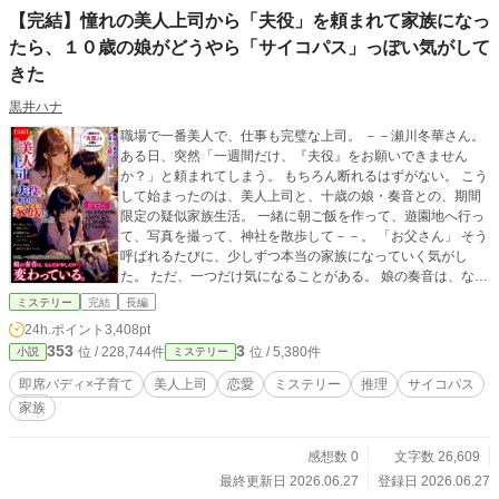
【完結】憧れの美人上司から「夫役」を頼まれて家族になっ
たら、１０歳の娘がどうやら「サイコパス」っぽい気がして
きた
黒井ハナ
職場で一番美人で、仕事も完璧な上司。 －－瀬川冬華さん。
ある日、突然「一週間だけ、『夫役』をお願いできません
か？」と頼まれてしまう。 もちろん断れるはずがない。 こう
して始まったのは、美人上司と、十歳の娘・奏音との、期間
限定の疑似家族生活。 一緒に朝ご飯を作って、遊園地へ行っ
て、写真を撮って、神社を散歩して－－。 「お父さん」 そう
呼ばれるたびに、少しずつ本当の家族になっていく気がし
た。 ただ、一つだけ気になることがある。 娘の奏音は、なん
だか少しだけ……変わっている。 そんな違和感。 十歳にして
ミステリー
完結
長編
は、理屈っぽい。 遊園地では変なことばかり口にする。 で
24h.ポイント
3,408pt
も、まあ、それも個性だと思っていた。 ……あの日までは。
353
3
位 / 228,744件
位 / 5,380件
小説
ミステリー
即席バディ×子育て
美人上司
恋愛
ミステリー
推理
サイコパス
家族
感想数 0
文字数 26,609
最終更新日 2026.06.27
登録日 2026.06.27