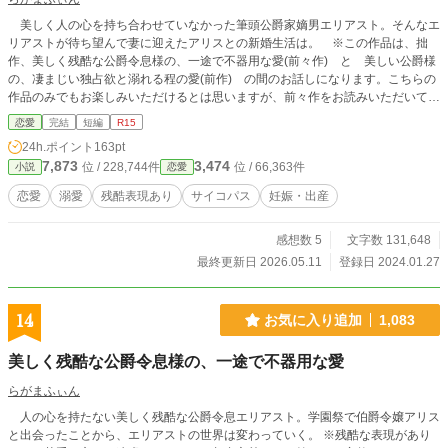
美しく人の心を持ち合わせていなかった筆頭公爵家嫡男エリアスト。そんなエ
リアストが待ち望んで妻に迎えたアリスとの新婚生活は。 ※この作品は、拙
作、美しく残酷な公爵令息様の、一途で不器用な愛(前々作) と 美しい公爵様
の、凄まじい独占欲と溺れる程の愛(前作) の間のお話しになります。こちらの
作品のみでもお楽しみいただけるとは思いますが、前々作をお読みいただいてか
らの方が、より楽しめるかと思います。お時間の都合のつく方は、是非ご一読く
恋愛
完結
短編
R15
ださると嬉しいです。こちらの作品後、前作が続きます。前作を先にお読みいた
24h.ポイント
163pt
だいてももちろん差し支えございません。10話前後の短編5編＋没ネタ＋番外編
7,873
3,474
位 / 228,744件
位 / 66,363件
小説
恋愛
の構成です。よろしかったらお付き合いください。 ☆R6.3/15、手違いによ
り、夢幻の住人編の最終話後の番外編を削除してしまったので、再度公開いたし
恋愛
溺愛
残酷表現あり
サイコパス
妊娠・出産
ます。しおりを挟んで下さっていた方々には、ご迷惑をおかけいたしました。申
し訳ありません。 ※お気に入り登録200突破に感謝(嬉)R6.7/15に一話、お気に
感想数 5
文字数 131,648
入り登録300突破に感謝(喜)R7.2/12に一話、お気に入り登録500突破に感謝(泣)
R8.5/11お届けいたします。本当にありがとうございます。 ＊らがまふぃん活動
最終更新日 2026.05.11
登録日 2024.01.27
二周年記念として、R6.11/1に一話、活動三周年周年記念として、R7.10/29に一
話お届けいたします。楽しく活動させていただき、ありがとうございます。 ※
14
お気に入り追加
1,083
美しく残酷な公爵令息様の、一途で不器用な愛
らがまふぃん
人の心を持たない美しく残酷な公爵令息エリアスト。学園祭で伯爵令嬢アリス
と出会ったことから、エリアストの世界は変わっていく。 ※残酷な表現があり