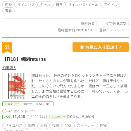
恋愛
サイコパス
ギャル
日常
サイコパス×ギャル
アイドル
青春
感想数 0
文字数 9,272
最終更新日 2026.07.31
登録日 2026.06.30
21
お気に入り追加
7
【R18】幽閉returns
幻田恋人
僕は蘇った。 身体の半分をロケットランチャーで吹き飛ばさ
れ、たくさんのカニが僕を食べた。 だけど、僕は王様なん
だ。このぐらいで死んでたまるか… 僕はカニの王として復活
した、あの父娘に復讐するために… 待っていろ、くみ… カ
ニの王の恐ろしさを教えてやる。
ミステリー
連載中
長編
R18
24h.ポイント
85pt
11,448
104
位 / 228,744件
位 / 5,380件
小説
ミステリー
サイコパス
幽閉
王様
復讐
父娘
ストーカー
怪物