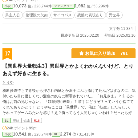
24h.ポイント
106pt
こなしていた。
10,073
1,982
位 / 228,744件
位 / 53,296件
小説
ファンタジー
男主人公
倫理観の欠如
サイコパス
残酷な表現あり
異世界
文字数 11,384
最終更新日 2025.02.20
登録日 2025.02.10
17
お気に入り追加
761
【異世界大量転生3】異世界とかよくわかんないけど、とり
あえず好きに生きる。
とうや
横断歩道待ちで背後から押され内臓とか派手にぶち撒けて死んだはずなのに、気
付いたら目に優しくない髪色の奴らに断罪されていた。 「お兄さま」？ 知るか
俺はお前の兄じゃない。 「奴隷契約破棄」？ 勝手にどうぞ？っていうか捨てて
くれてありがとう！ どうやらここは「異世界」で、俺は「転生」したらしい。
それってゲームみたいな感じ？え？俺ってもう人間じゃないわけ？だったら好き
に生きていいよな？え？なにこのイモムシ？戦争？結婚？めんどくせえ。とりあ
BL
完結
短編
R18
えず食って良い？ 頭のネジの抜けた美形中心多数攻め受け。 シリーズ中の『オ
24h.ポイント
99pt
リジン』って大体こんないきものっていうサンプルです。主人公に共感できない
10,541
2,274
位 / 228,744件
位 / 31,413件
小説
BL
お話。前作の裏ではこんなことが起きてましたって言うだけです。 異世界大量