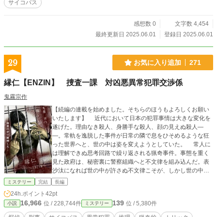
サイコパス
感想数 0
文字数 4,454
最終更新日 2025.06.01
登録日 2025.06.01
29
お気に入り追加
271
縁仁【ENZIN】 捜査一課 対凶悪異常犯罪交渉係
鬼霧宗作
【続編の連載を始めました。そちらのほうもよろしくお願い
いたします】 近代において日本の犯罪事情は大きな変化を
遂げた。理由なき殺人、身勝手な殺人、顔の見えぬ殺人―
―。常軌を逸脱した事件が日常の隣で息をひそめるような狂
った世界へと、世の中は姿を変えようとしていた。 常人に
は理解できぬ思考回路で繰り返される猟奇事件。事態を重く
見た政府は、秘密裏に警察組織へと不文律を組み込んだ。表
沙汰になれば世の中が許さぬ不文律こそが、しかし世の中の
凶悪事件に対抗する唯一の手段だったのだから。 その男の
ミステリー
完結
長編
名は坂田仁(さかたじん)――。かつて99人を殺害した凶悪猟
24h.ポイント
42pt
奇殺人犯。通称九十九人(つくも)殺しと呼ばれる彼は、数年前
16,966
139
位 / 228,744件
位 / 5,380件
小説
ミステリー
に死刑が執行されているはずの死刑囚である。 これは死刑
囚であるはずの凶悪猟奇殺人鬼と、数奇なる運命によって対