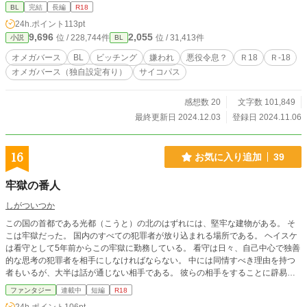
針のむしろ状態で大学を中退させられたあと、小さな家を与えられ無愛想
BL
完結
長編
R18
な家政婦と唯一優しかった祖母暮らしていた。 そこで次々と持ち込まれる縁
24h.ポイント
113pt
談の話。 すべてを突っぱねていたが、優しかった祖母が倒れてから状況は
9,696
2,055
位 / 228,744件
位 / 31,413件
小説
BL
変わった。 跡取り候補の弟からの脅しで、皇大郎は渋々縁談を受け入れ
た。 相手は貴島グループ(金融から不動産、他にも様々な業界にて拡大成長し
オメガバース
BL
ビッチング
嫌われ
悪役令息？
Ｒ18
Ｒ-18
た巨大企業グループ)のいわるる御曹司。 貴島 高貴 (きじま こうき)である。
オメガバース（独自設定有り）
サイコパス
顔こそイケメンだが性格の悪い男で、もちろんアルファ。 見合いの席でと
んでもない失礼な発言と乱暴をしようとしたクズ男。 すったもんだで婚約し
たものの、相手の会社で働くように要求された。 案の定、会社では腫れ物扱
感想数 20
文字数 101,849
い。ヒソヒソされ嫌がらせも続く。 それでも祖母のため家のため必死で耐
最終更新日 2024.12.03
登録日 2024.11.06
えた。 しかし婚約者は連絡もなく放置。 たまには食事でもと勇気を出して
誘ってみるも素っ気なく断られる。 どこにいても孤独――そんな日々を三ヶ
月。 ついに決定的な出来事が起こる。 社内の女性社員たちに呼び出され、
16
お気に入り追加
39
婚約者には愛する人がいるから婚約破棄しろと罵倒される。 傷ついた皇大
郎に追い打ちをかけるような出来事が。 そしてようやく決意した。 婚約破
牢獄の番人
棄して家出してやろう、と。 クズなアルファ(？)に愛想をつかした生きる力強
めなオメガのシリアスありのラブコメディ。 R18もあるよ！！！
しがついつか
この国の首都である光都（こうと）の北のはずれには、堅牢な建物がある。 そ
こは牢獄だった。 国内のすべての犯罪者が放り込まれる場所である。 ヘイスケ
は看守として5年前からこの牢獄に勤務している。 看守は日々、自己中心で独善
的な思考の犯罪者を相手にしなければならない。 中には同情すべき理由を持つ
者もいるが、大半は話が通じない相手である。 彼らの相手をすることに辟易
し、職を辞す者も決して少なくない。 看守の職に就いたことで心を壊した者も
ファンタジー
連載中
短編
R18
過去にはいる。 心優しい人間には務まらない看守の仕事を、ヘイスケは淡々と