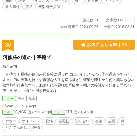
探偵
刑事
サイコパス
異常犯罪
推理
猟奇的
トリック
凶悪異常犯罪交渉係へと着任した刑事達が、猟奇事件に立ち
殺人事件
完結
安楽椅子探偵
向かう物語。 スナック【サンテラス】の事件奇譚に続く、
安楽椅子探偵新シリーズ。 ――今度は独房の中で推理す
る。 【事例1 九十九殺しと孤高の殺人蜂】《完結》 【事例2
感想数 11
文字数 608,329
美食家の悪食】《完結》 【事例3 正面突破の解放軍】
最終更新日 2023.09.26
登録日 2016.08.31
《完結》 【事例4 人殺しの人殺し】《完結》 イラスト 本
崎塔也
30
お気に入り追加
26
阿修羅の道の十字路で
板倉恭司
都内でも屈指の低偏差値高校に通う翔には、イジメられっ子の過去があった。
未来に何の希望も持てず憂鬱な人生を送る彼が、些細な理由から何の興味もない
修学旅行に参加する。あまりにも異様な同級生・明との接触から始まる恐怖の一
夜。やがて、最凶の男が目覚める──
ホラー
完結
長編
24h.ポイント
42pt
16,966
173
位 / 228,744件
位 / 8,503件
小説
ホラー
ホラー
サイコパス
恐怖
格闘技
殺し合い
友情
成長
絆
どんでん返し
怪物