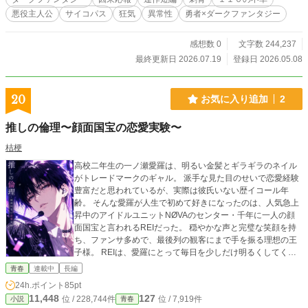
悪役主人公
サイコパス
狂気
異常性
勇者×ダークファンタジー
感想数 0
文字数 244,237
最終更新日 2026.07.19
登録日 2026.05.08
20
お気に入り追加
2
推しの倫理〜顔面国宝の恋愛実験〜
桔梗
高校二年生の一ノ瀬愛羅は、明るい金髪とギラギラのネイル
がトレードマークのギャル。 派手な見た目のせいで恋愛経験
豊富だと思われているが、実際は彼氏いない歴イコール年
齢。 そんな愛羅が人生で初めて好きになったのは、人気急上
昇中のアイドルユニットNØVAのセンター・千年に一人の顔
面国宝と言われるREIだった。 穏やかな声と完璧な笑顔を持
ち、ファンサ多めで、最後列の観客にまで手を振る理想の王
子様。 REIは、愛羅にとって毎日を少しだけ明るくしてくれ
る、初めての”推し”だった。 ――ライブ会場の関係者通路
青春
連載中
長編
で、血を流して倒れている男と、その傍らに立つREIを見るま
24h.ポイント
85pt
では。
11,448
127
位 / 228,744件
位 / 7,919件
小説
青春