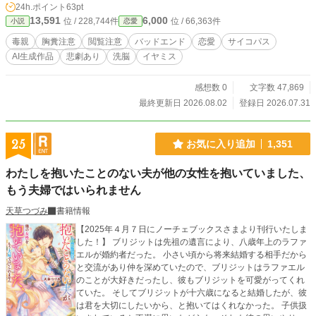
24h.ポイント
63pt
尽に散った悲しみすらも、すべては大人たちが仕組んだ「極
13,591
6,000
位 / 228,744件
位 / 66,363件
小説
恋愛
上のスパイス」に過ぎないのだ。 読者だけが知っている、18
年をかけた絶望のカウントダウン。 箱庭の幸福を信じて疑わ
毒親
胸糞注意
閲覧注意
バッドエンド
恋愛
サイコパス
ない少女が、残酷な真実に気づくその瞬間まで……あなたは
AI生成作品
悲劇あり
洗脳
イヤミス
この狂気から目を逸らすことができるか？ ※本作はハッピー
エンドではありません。極上の絶望感と胸糞悪さを求める方
のみお読みください。 本作品はAIを活用して制作していま
感想数 0
文字数 47,869
す。企画・設定・世界観・登場人物・ストーリーは作者が考
最終更新日 2026.08.02
登録日 2026.07.31
案し、本文の文章生成にはAIを利用しています。掲載内容は
作者が確認・修正・監修しています。
25
お気に入り追加
1,351
わたしを抱いたことのない夫が他の女性を抱いていました、
もう夫婦ではいられません
天草つづみ
書籍情報
【2025年４月７日にノーチェブックスさまより刊行いたしま
した！】 ブリジットは先祖の遺言により、八歳年上のラファ
エルが婚約者だった。 小さい頃から将来結婚する相手だから
と交流があり仲を深めていたので、ブリジットはラファエル
のことが大好きだったし、彼もブリジットを可愛がってくれ
ていた。 そしてブリジットが十六歳になると結婚したが、彼
は君を大切にしたいから、と抱いてはくれなかった。 子供扱