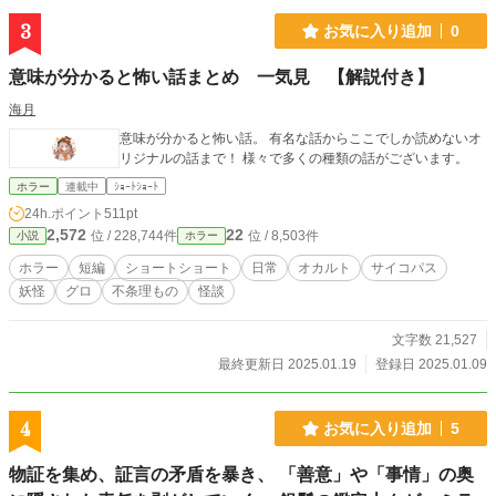
3
お気に入り追加
0
意味が分かると怖い話まとめ 一気見 【解説付き】
海月
意味が分かると怖い話。 有名な話からここでしか読めないオ
リジナルの話まで！ 様々で多くの種類の話がございます。
ホラー
連載中
ｼｮｰﾄｼｮｰﾄ
24h.ポイント
511pt
2,572
22
位 / 228,744件
位 / 8,503件
小説
ホラー
ホラー
短編
ショートショート
日常
オカルト
サイコパス
妖怪
グロ
不条理もの
怪談
文字数 21,527
最終更新日 2025.01.19
登録日 2025.01.09
4
お気に入り追加
5
物証を集め、証言の矛盾を暴き、 「善意」や「事情」の奥