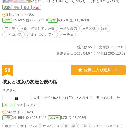
いされていると不満に思いながらも、それも彼の思いやりだ
からと納得したブリジット。 けれど結婚して二年を過ぎても
恋愛
完結
長編
R18
自分を抱かない夫に、焦り始めていた。 ラファエルの幼馴染
24h.ポイント
49pt
であり義姉のように慕っていたカロリーヌに相談をすると、
15,655
6,878
位 / 228,744件
位 / 66,363件
小説
恋愛
閨教育をしてあげると言われ――彼女に指定された宿屋に向
かうと、そこにはカロリーヌを抱くラファエルがいた。 不倫
異世界
不倫・浮気していた夫
一途な義弟
三角関係
執着
していた夫と、裏切られた妻と、一途な義弟（夫の弟）のお
サイコパス
ざまぁはないです
ノーチェ
話です。 ・R18描写のあるお話には※がつきます ・ヒロイン
以外の性描写もありますのでご注意ください ・作者の頭の中
だけに存在するふんわり設定異世界です
感想数 55
文字数 151,358
最終更新日 2025.04.07
登録日 2024.10.09
26
お気に入り追加
0
彼女と彼女の友達と僕の話
キタさん
この世で最も怖いものは何か？と考えて、書いてみました。
ホラー
完結
ｼｮｰﾄｼｮｰﾄ
24h.ポイント
42pt
16,966
173
位 / 228,744件
位 / 8,503件
小説
ホラー
ホラー
サイコパス
サスペンス
怖い話
日常
ショートショート