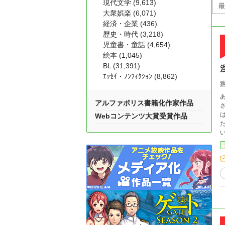
現代文学 (9,613)
大衆娯楽 (6,071)
経済・企業 (436)
歴史・時代 (3,218)
児童書・童話 (4,654)
絵本 (1,045)
BL (31,391)
ｴｯｾｲ・ﾉﾝﾌｨｸｼｮﾝ (8,862)
ある
アルファポリス書籍化作家作品
され
はさら
Webコンテンツ大賞受賞作品
た二
い、勢力
う》を
前を