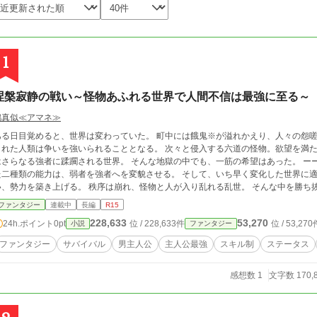
1
涅槃寂静の戦い～怪物あふれる世界で人間不信は最強に至る～
鴉真似≪アマネ≫
日目覚めると、世界は変わっていた。 町中には餓鬼※が溢れかえり、人々の怨嗟と絶叫が響き渡る。 文明は一夜にして滅び、残
た人類は争いを強いられることとなる。 次々と侵入する六道の怪物。欲望を満たすために争う人間たち。 弱者は蹂躙され、強者
なる強者に蹂躙される世界。 そんな地獄の中でも、一筋の希望はあった。 ーー怪物を屠ることで得られる能力 神仏より授かっ
種類の能力は、弱者を強者へを変貌させる。 そして、いち早く変化した世界に適応した猛者たちは、能力を強化し、仲間を集
を築き上げる。 秩序は崩れ、怪物と人が入り乱れる乱世。 そんな中を勝ち抜いた勝者だけが「涅槃寂静《ねはんじゃくじょ
求めた戦い」の真実を知る。 ーー「俺は、他人を信用しない」 ーー「俺は、俺しか信用できない」 ーー「だからもし、俺がお
ファンタジー
連載中
長編
R15
信用する時が来るのなら、それはーー」 ※餓鬼：六道のうちの一つ「餓鬼道」に住まう者たち 本作品はプロローグ、エピロー
228,633
53,270
24h.ポイント
0pt
位 / 228,633件
位 / 53,270
小説
ファンタジー
グを除く九章構成となります。 この物語はフィクションです。実在の人物や団体などとは関
様、カクヨム様にて同様の投稿を行っております。
ファンタジー
サバイバル
男主人公
主人公最強
スキル制
ステータス
感想数 1
文字数 170,