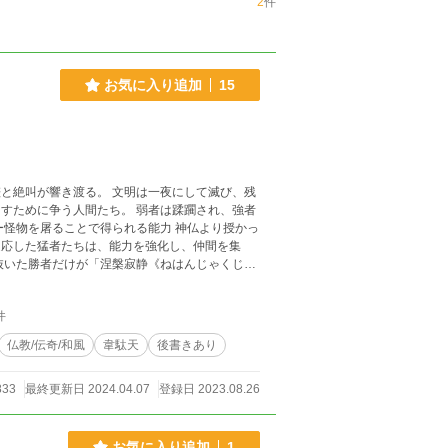
2
件
お気に入り追加
15
件
係ありません。 小説家になろう
仏教/伝奇/和風
韋駄天
後書きあり
833
最終更新日 2024.04.07
登録日 2023.08.26
お気に入り追加
1