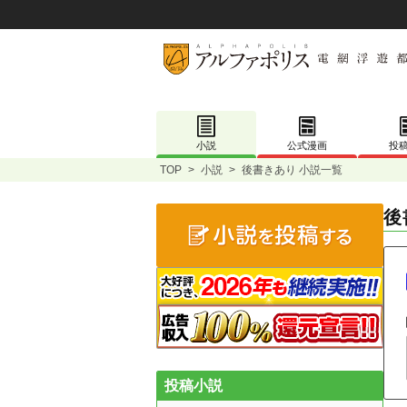
小説
公式漫画
投
TOP
>
小説
>
後書きあり 小説一覧
後
投稿小説