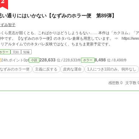
2
思い通りにはいかない【なずみのホラー便 第89弾】
なずみ智子
くら意志が固くとも、こればかりはどうしようもない…… 本作は「カクヨム」「アルファポリス」「エブリスタ」の３サイトで公
中です。 【なずみのホラー便】のネタバレ倉庫も用意しています。 ⇒ https://www.alphapoli
★リアルタイムでのネタバレ反映ではなく、ちまちま更新予定です。
ホラー
完結
短編
228,633
8,498
24h.ポイント
0pt
位 / 228,633件
位 / 8,498件
小説
ホラー
なずみのホラー便
主義に反する
皮肉な運命
1人につき1回のみ、例外なし
感想数 0
文字数 9