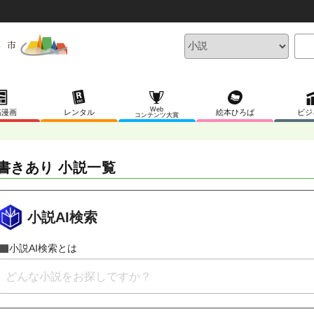
Web
稿漫画
レンタル
絵本ひろば
ビジ
コンテンツ大賞
書きあり 小説一覧
小説AI検索
小説AI検索とは