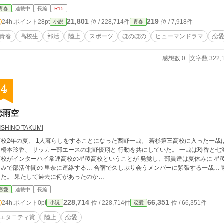
れ以外の人物は”苗字”で表記しています。（一部例外あり） ・感想、評価、誤字脱字報告お待ちしております。分
青春
連載中
長編
R15
からない陸上競技の専門用語がありましたら、いつでも気軽にお聞きください ・暴力描写は第7
21,801
219
24h.ポイント
28pt
位 / 228,714件
位 / 7,918件
小説
青春
ます ・第83走と、第106走以降は「風になれ！」では書いていない新ストーリーです。なお第108走以降は不定期
更新になります
青春
高校生
部活
陸上
スポーツ
ほのぼの
ヒューマンドラマ
恋
感想数 0
文字数 322,
4
恋雨空
ISHINO TAKUMI
高校2年の夏、 1人暮らしをすることになった西野一哉。 若杉第三高校に入った一哉
と橋本玲香、 サッカー部エースの北野優翔と 行動を共にしていた。 一哉は玲香と七
高校がインターハイ常連高校の星稜高校ということが 発覚し、部員達は夏休みに 星
じみで部活仲間の 里奈に連絡する… 合宿で久しぶり会うメンバーに緊張する一哉… 
った。 果たして過去に何があったのか…
恋愛
連載中
長編
228,714
66,351
24h.ポイント
0pt
位 / 228,714件
位 / 66,351件
小説
恋愛
エタニティ賞
陸上
恋愛