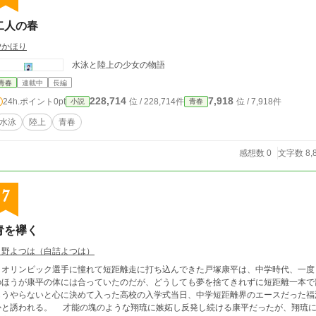
二人の春
汐かほり
水泳と陸上の少女の物語
青春
連載中
長編
228,714
7,918
24h.ポイント
0pt
位 / 228,714件
位 / 7,918件
小説
青春
水泳
陸上
青春
感想数 0
文字数 8,
7
青を襷く
白野よつは（白詰よつは）
オリンピック選手に憧れて短距離走に打ち込んできた戸塚康平は、中学時代、一度
のほうが康平の体には合っていたのだが、どうしても夢を捨てきれずに短距離一本で
もうやらないと心に決めて入った高校の入学式当日、中学短距離界のエースだった福
。 才能の塊のような翔琉に嫉妬し反発し続ける康平だったが、翔琉にもつらい過去があって――。 駅伝に賭ける男