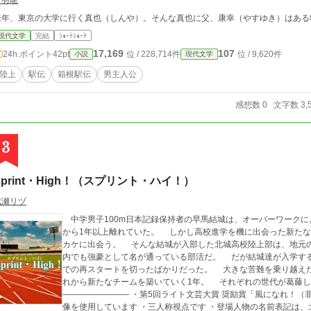
口羽龍
来年、東京の大学に行く真也（しんや）。そんな真也に父、康幸（やすゆき）はある
現代文学
完結
ｼｮｰﾄｼｮｰﾄ
17,169
107
24h.ポイント
42pt
位 / 228,714件
位 / 9,620件
小説
現代文学
陸上
駅伝
箱根駅伝
男主人公
感想数 0
文字数 3,
3
Sprint・High！（スプリント・ハイ！）
成瀬リヅ
中学男子100m日本記録保持者の早馬結城は、オーバーワークに
から1年以上離れていた。 しかし高校進学を機に出会った新た
カケに出会う。 そんな結城が入部した北城高校陸上部は、地元の中学から多くの優秀な選手が入って来る為、県
内でも強豪として名が通っている部活だ。 だが結城達が入学す
での再スタートを切ったばかりだった。 大きな苦難を乗り越えた3年、その苦難に押しつぶされた2年。そしてこ
れから新たなチームを築いていく1年。 それぞれの世代が葛藤
———————— ・第5回ライト文芸大賞 奨励賞「風になれ！
像を使用しています ・三人称視点です ・登場人物の名前表記は、北城高校（通称:キタ高）の陸上部員が”名前”、そ