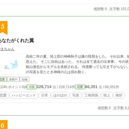
感想数 0
文字数 101,
5
あなたがくれた翼
やまちゃん
高校二年の夏、陸上部の神崎秋子は膝の怪我をした。 それ以来、
思えた。 そこに自由はあった。 それは全て過去の出来事。 今の
桧山達也からモデルを依頼される。 何度断っても引き下がらない
の写真を見たとき神崎の心は揺れ動く。
恋愛
連載中
短編
228,714
66,351
24h.ポイント
0pt
位 / 228,714件
位 / 66,351件
小説
恋愛
恋愛
ハッピーエンド
日常
ほのぼの
写真
三角関係
陸上
挫折
感想数 0
文字数 4,
6