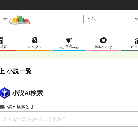
Web
稿漫画
レンタル
絵本ひろば
ビジ
コンテンツ大賞
上 小説一覧
小説AI検索
小説AI検索とは