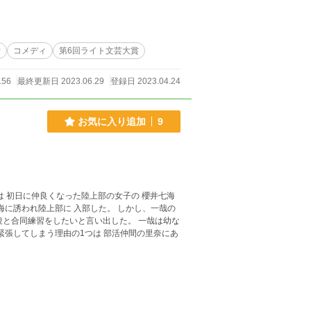
6走あたりに出てき
愛
コメディ
第6回ライト文芸大賞
156
最終更新日 2023.06.29
登録日 2023.04.24
お気に入り追加
9
は 初日に仲良くなった陸上部の女子の 櫻井七海
海に誘われ陸上部に 入部した。 しかし、一哉の
稜と合同練習をしたいと言い出した。 一哉は幼な
緊張してしまう理由の1つは 部活仲間の里奈にあ