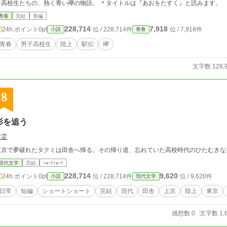
子高校生たちの、熱く青い襷の物語。 ＊タイトルは『あおをたすく』と読みます。
青春
完結
長編
228,714
7,918
24h.ポイント
0pt
位 / 228,714件
位 / 7,918件
小説
青春
青春
男子高校生
陸上
駅伝
襷
文字数 128,
8
影を追う
家霊
東京で夢破れたタクミは田舎へ帰る。その帰り道、忘れていた高校時代のひたむきな
現代文学
完結
ｼｮｰﾄｼｮｰﾄ
228,714
9,620
24h.ポイント
0pt
位 / 228,714件
位 / 9,620件
小説
現代文学
日常
短編
ショートショート
完結
現代
田舎
上京
陸上
東京
感想数 0
文字数 1,