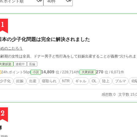
1
日本の少子化問題は完全に解決されました
かめのこたろう
適齢期の女性は全員、ドナー男子と性行為をして妊娠出産することが義務づけられま
大衆娯楽
連載中
長編
14,809
270
24h.ポイント
56pt
位 / 228,714件
位 / 6,071件
小説
大衆娯楽
少子化
妊娠
出産
寝取られ
NTR
ギャル
OL
陸上
ブルマ
幼
感想数 0
文字数 15,
2
襷