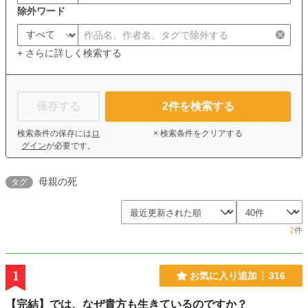
除外ワード
+ さらに詳しく検索する
保存する
2
件を検索する
検索条件の保存には
ロ
× 検索条件をクリアする
グイン
が必要です。
母親の死
タグ
2
件
1
お気に入り追加
316
【完結】では、なぜ貴方も生きているのですか？