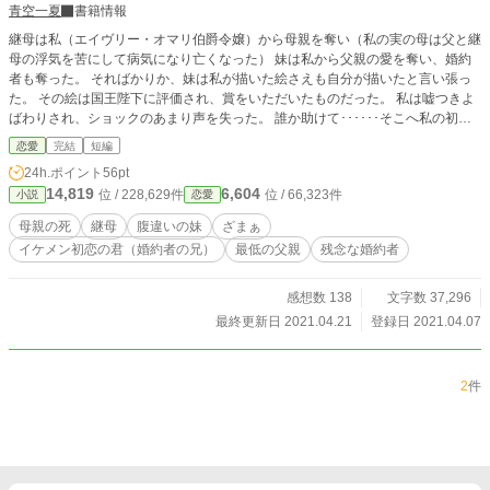
青空一夏
書籍情報
継母は私（エイヴリー・オマリ伯爵令嬢）から母親を奪い（私の実の母は父と継
母の浮気を苦にして病気になり亡くなった） 妹は私から父親の愛を奪い、婚約
者も奪った。 そればかりか、妹は私が描いた絵さえも自分が描いたと言い張っ
た。 その絵は国王陛下に評価され、賞をいただいたものだった。 私は嘘つきよ
ばわりされ、ショックのあまり声を失った。 誰か助けて･･････そこへ私の初恋
の人が現れて･･････
恋愛
完結
短編
24h.ポイント
56pt
14,819
6,604
位 / 228,629件
位 / 66,323件
小説
恋愛
母親の死
継母
腹違いの妹
ざまぁ
イケメン初恋の君（婚約者の兄）
最低の父親
残念な婚約者
感想数 138
文字数 37,296
最終更新日 2021.04.21
登録日 2021.04.07
2
件