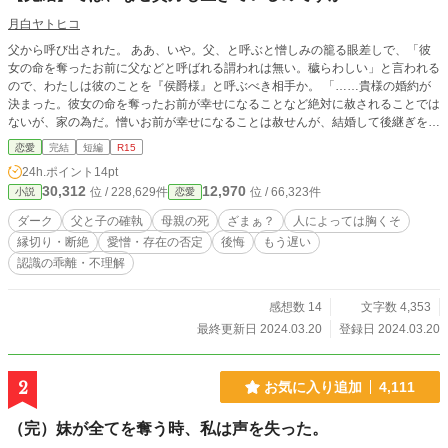
月白ヤトヒコ
父から呼び出された。 ああ、いや。父、と呼ぶと憎しみの籠る眼差しで、「彼
女の命を奪ったお前に父などと呼ばれる謂われは無い。穢らわしい」と言われる
ので、わたしは彼のことを『侯爵様』と呼ぶべき相手か。 「……貴様の婚約が
決まった。彼女の命を奪ったお前が幸せになることなど絶対に赦されることでは
ないが、家の為だ。憎いお前が幸せになることは赦せんが、結婚して後継ぎを作
れ」 単刀直入な言葉と共に、釣り書きが放り投げられた。 「婚約はお断り致し
恋愛
完結
短編
R15
ます。というか、婚約はできません。わたしは、母の命を奪って生を受けた罪深
24h.ポイント
14pt
い存在ですので。教会へ入り、祈りを捧げようと思います。わたしはこの家を継
30,312
12,970
位 / 228,629件
位 / 66,323件
小説
恋愛
ぐつもりはありませんので、養子を迎え、その子へこの家を継がせてください」
「貴様、自分がなにを言っているのか判っているのかっ!? このわたしが、罪深
ダーク
父と子の確執
母親の死
ざまぁ？
人によっては胸くそ
い貴様にこの家を継がせてやると言っているんだぞっ!? 有難く思えっ!!」 「い
縁切り・断絶
愛憎・存在の否定
後悔
もう遅い
え、わたしは自分の罪深さを自覚しておりますので。このようなわたしが、家を
認識の乖離・不理解
継ぐなど赦されないことです。常々侯爵様が仰っているではありませんか。『生
かしておいているだけで有難いと思え。この罪人め』と。なので、罪人であるわ
たしは自分の罪を償い、母の冥福を祈る為、教会に参ります」 という感じの重
感想数 14
文字数 4,353
めでダークな話。 設定はふわっと。 人によっては胸くそ。
最終更新日 2024.03.20
登録日 2024.03.20
2
お気に入り追加
4,111
（完）妹が全てを奪う時、私は声を失った。