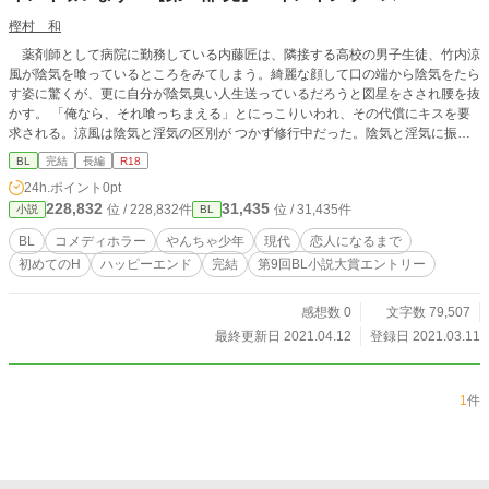
樫村 和
薬剤師として病院に勤務している内藤匠は、隣接する高校の男子生徒、竹内涼
風が陰気を喰っているところをみてしまう。綺麗な顔して口の端から陰気をたら
す姿に驚くが、更に自分が陰気臭い人生送っているだろうと図星をさされ腰を抜
かす。 「俺なら、それ喰っちまえる」とにっこりいわれ、その代償にキスを要
求される。涼風は陰気と淫気の区別が つかず修行中だった。陰気と淫気に振り
回されながら、涼風に惹かれていく匠。陰気を扱う仕事が家業だという涼風の家
BL
完結
長編
R18
族まで現れ不思議なことに巻き込まれていく。
24h.ポイント
0pt
228,832
31,435
位 / 228,832件
位 / 31,435件
小説
BL
BL
コメディホラー
やんちゃ少年
現代
恋人になるまで
初めてのH
ハッピーエンド
完結
第9回BL小説大賞エントリー
感想数 0
文字数 79,507
最終更新日 2021.04.12
登録日 2021.03.11
1
件