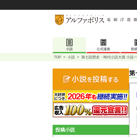
小説
公式漫画
投
TOP
>
小説
>
第七回歴史・時代小説大賞 小説
第
投稿小説