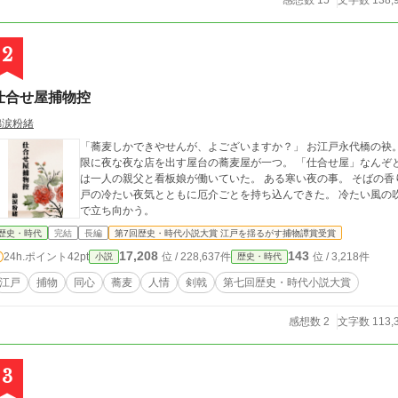
感想数 15
文字数 138,
2
仕合せ屋捕物控
綿涙粉緒
「蕎麦しかできやせんが、よございますか？」 お江戸永代橋の袂。 草木も眠り、屋の棟も三寸下がろうかという刻
限に夜な夜な店を出す屋台の蕎麦屋が一つ。 「仕合せ屋」なんぞ
は一人の親父と看板娘が働いていた。 ある寒い夜の事。 そばの香りに誘われて、ふらりと訪れた侍が一人。 お江
戸の冷たい夜気とともに厄介ごとを持ち込んできた。 冷たい風の
で立ち向かう。
歴史・時代
完結
長編
第7回歴史・時代小説大賞 江戸を揺るがす捕物譚賞受賞
17,208
143
24h.ポイント
42pt
位 / 228,637件
位 / 3,218件
小説
歴史・時代
江戸
捕物
同心
蕎麦
人情
剣戟
第七回歴史・時代小説大賞
感想数 2
文字数 113,
3