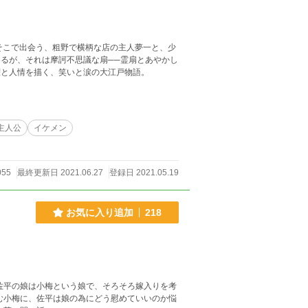
そこで出会う、粗野で横柄な店の主人夢一と、少
めるが、それは摩訶不思議な扇──霊扇とあやかし
躍と人情を描く、笑いと涙の大江戸物語。
主人公
イケメン
055
最終更新日 2021.06.27
登録日 2021.05.19
お気に入り追加
218
佐平の娘は小梅という娘で、そろそろ嫁入りを考
む小梅に、佐平は娘の為にどう慰めていいのか悩