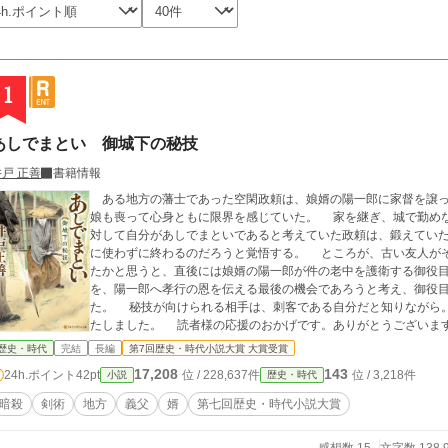
1
あしでまとい 御城下の秘技
井戸 正善
書籍情報
ある地方の藩士であった空閑政頼は、娘婿の陽一郎に家督を譲っ
娘も喪って心身ともに限界を感じていた。 家を継ぎ、城で勤め
対して自分があしでまといであると考えていた政頼は、鍛えてい
に使わずに終わるのだろうと覚悟する。 ところが、古い友人が
たかと思うと、直後には娘婿の陽一郎が件の老中を護衛する御役
を、陽一郎へ孝行の恩を伝える最後の機会であろうと考え、御役
た。 秘技が向けられる相手は、刺客である自分だと知りながら。 第7回歴史・時代小説大賞にて大賞を受
たしました。 読者様の応援のおかげです。ありがとうございま
歴史・時代
完結
長編
第7回歴史・時代小説大賞 大賞受賞
17,208
143
24h.ポイント
42pt
位 / 228,637件
位 / 3,218件
小説
歴史・時代
暗殺
剣術
地方
義父
婿
第七回歴史・時代小説大賞