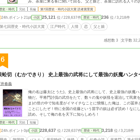
み、茶屋に来る客に聞いて回る。 父と娘と、茶屋に訪れる人々の
歴史・時代
完結
長編
第7回歴史・時代小説大賞 読者賞受賞
25,121
236
24h.ポイント
21pt
位 / 228,637件
位 / 3,218件
小説
歴史・時代
第七回歴史・時代小説大賞
江戸時代
人情
恋
父と娘
感想数 3
文字数 32,
6
蜈蚣切（むかできり） 史上最強の武将にして最強の妖魔ハンタ
冨井春義
俺の名は藤太(とうた)。史上最強の武将にして、史上最強の妖魔ハ
物だ。平将門討伐の武功をたて、数々の鬼や妖怪を退治して民衆を
ま)の世の中で知名度がイマイチなことに憤慨した俺は、この冨井
ことにしたぞ！特に全国の佐藤という苗字の奴は必ず読め！なに
読め。そして俺の名を天下に知らしめろ！
歴史・時代
完結
短編
228,637
3,218
24h.ポイント
0pt
位 / 228,637件
位 / 3,218件
小説
歴史・時代
歴史
陰陽師
バトル
平安時代
妖怪
鬼
伝奇小説
平将門
第七回