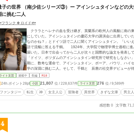
量子の世界 （南少佐シリーズ③）ー アインシュタインなどの
淵に挑む二人
フランク ✥ ロイド🐟
クララとヘレナの血を受け継ぎ、英蘭系の欧州人の風貌に南の東
にしていた。アインシュタインの慶応大学の講演会に出席していた二人は、彼
なのかね？」とドイツ語で二人に聞くアインシュタイン。「いい
語で流暢に答える千鶴。 1924年、大学院で物理学博士過程に進んでいた二人にアインシュタインから招待状が
届いた。日本で出会ってから二人が次々と国際的な論文を発表し
「ドイツ、ポツダムのアインシュタイン研究所で研究をしなさい」と招待状に
期に、数奇な運命で、アインシュタイン、ボーア、パウリ、ハイ
学の深淵に挑む二人。そして、千鶴と 辰麿の社交界デビューが待っていた。 登場人物 ◯南 メ
ラと少佐の娘で、辰麿（たつま）の姉、1924年、22歳 ◯南 メ
ライト文芸
連載中
長編
R18
籍上の母はクララ、1924年、22歳 ◯南辰之助： 大日本帝国陸軍少佐、アフリカ大陸諜報担当、48歳 ◯ヘレナ・
21,807
276
24h.ポイント
28pt
位 / 228,637件
位 / 9,589件
小説
ライト文芸
ファン・デル・メルウェ： 英国とのボーア戦争で没落した農園
ー）、金髪碧眼で奔放な性格。南少佐のメイドで、後にクララと南
ファンタジー
転生
神
女主人公
冒険者
異世界
きずな文庫
男主
ェ： ヘレナの母方の若い叔母。38歳の美女。敬虔なクリスチャ
関係に悩むが自分の欲望を抑えきれない。南少佐のメイドで、後に
感想数 0
文字数 71,
った若い中国人家政婦。美貌と流暢な英語で南を誘惑するが拒絶される。 ◯アビツェ・ケベデ：エチオ
人兄弟姉妹の三女、南少佐のメイド ◯マリアム・ケベデ：エチオ
◯アインシュタイン ◯ニールス・ボーア ◯パウリ ◯ハイゼンベルグ 関連シリーズ 🔴南越の悦楽、阿弗利加
4
https://www.alphapolis.co.jp/novel/913345710/337946726 🔴中華の
5710/4479