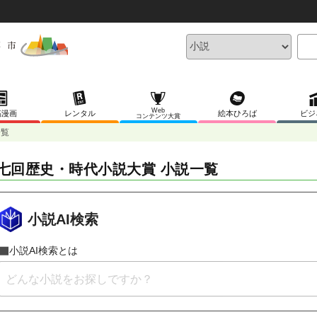
Web
稿漫画
レンタル
絵本ひろば
ビジ
コンテンツ大賞
一覧
七回歴史・時代小説大賞 小説一覧
小説AI検索
小説AI検索とは