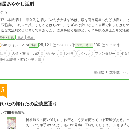
扇屋あやかし活劇
桜こう
江戸、本所深川。 奉公先を探していた少女すずめは、扇を商う扇屋へたどり着く。 
し不思議なふたりの娘、ましろとはちみつ。 すずめは女中として扇屋で暮らしはじ
を巡る大活劇のはじまりでもあった。 霊扇を描く絵師と、それを操る扇士たちの活
歴史・時代
完結
長編
25,121
236
24h.ポイント
21pt
位 / 228,637件
位 / 3,218件
小説
歴史・時代
江戸
人情・友情・恋愛
あやかし
お仕事
バトル
ファンタジー
少女
第七回歴史・時代小説大賞
感想数 0
文字数 127,
5
好いたの惚れたの恋茶屋通り
ろいず
書籍情報
神社通りの商い通りに、佐平という男が商っている茶屋がある。 
えていた相手がいたが、ものの見事に玉砕してしまう。 ふさぎ込