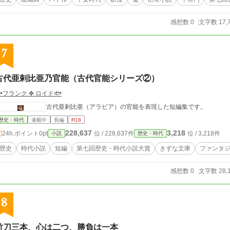
感想数 0
文字数 17,
7
古代亜剌比亜乃官能（古代官能シリーズ②）
フランク ✥ ロイド🐟
古代亜剌比亜（アラビア）の官能を表現した短編集です。
歴史・時代
連載中
長編
R18
228,637
3,218
24h.ポイント
0pt
位 / 228,637件
位 / 3,218件
小説
歴史・時代
歴史
時代小説
短編
第七回歴史・時代小説大賞
きずな文庫
ファンタ
感想数 0
文字数 28,
8
竹刀三本、心は二つ、勝負は一本