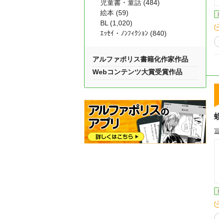
児童書・童話 (484)
絵本 (59)
BL (1,020)
ｴｯｾｲ・ﾉﾝﾌｨｸｼｮﾝ (840)
アルファポリス書籍化作家作品
Webコンテンツ大賞受賞作品