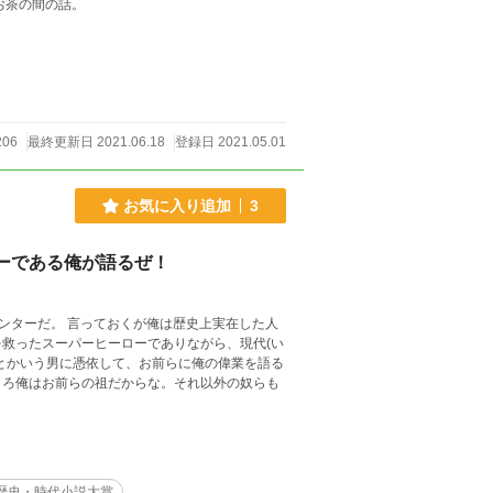
お茶の間の話。
206
最終更新日 2021.06.18
登録日 2021.05.01
お気に入り追加
3
ーである俺が語るぜ！
ンターだ。 言っておくが俺は歴史上実在した人
救ったスーパーヒーローでありながら、現代(い
とかいう男に憑依して、お前らに俺の偉業を語る
しろ俺はお前らの祖だからな。それ以外の奴らも
歴史・時代小説大賞