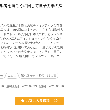
大学者を向こうに回して量子力学の深
洋人の混血が千鶴と辰麿をエキゾチックな存在
の目に止まった。 「キミらは欧州人
え、ドクトル、私たちは日本人です」とフランス
ているのにノーベル賞学者は気づいていたのだ。
は書いてあった。 量子力学の勃興
ゼンベルグなどの大学者を向こうに回して量子力
ルウェ 千鶴：クラ
ルウェ 辰麿：ヘレナと少佐の息子で、千鶴の弟。戸
領主の娘。南アフリカのボーア人（アフリカーナ
の養女、38歳 ◯クララ・ファン・デル・メルウ
人公
エロス
第七回歴史・時代小説大賞
ンで姪のヘレナ、アビツェ・マリアム姉妹と南の
正妻 ◯李秀蘭（リー・シューラン） 南家が雇
316
最終更新日 2026.07.23
登録日 2025.03.16
ピア人の12
ピア人の12人兄弟姉妹の六女、南少佐のメイド
の淫靡
お気に入り追加
10
蠱惑 https://www.alphapolis.co.jp/novel/91334