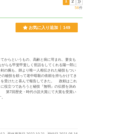
1
2
56
件
お気に入り追加
149
てからというもの、高齢と病に苛まれ、妻女も
ながらも甲斐甲斐しく世話をしてくれる陽一郎に
た剣の腕も、師より唯一人相伝された秘技もつい
その秘技を頼って老中暗殺の依頼を持ちかけてき
目を受けたと喜んで報告してきた。 政頼はこれ
目に役立つであろうと秘技『無明』の伝授を決め
賞い
す。