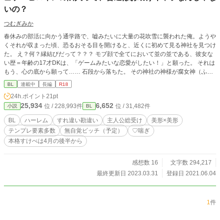
いの？
つむぎみか
春休みの部活に向かう通学路で、嘘みたいに大量の花吹雪に襲われた俺。ようや
くそれが収まった頃、恐るおそる目を開けると、近くに初めて見る神社を見つけ
た。 え？何？縁結びだって？？？ モブ顔で全てにおいて並の並である、彼女な
い歴＝年齢の17才DKは、「ゲームみたいな恋愛がしたい！」と願った。 それは
もう、心の底から願って…… 石段から落ちた。 その神社の神様が腐女神（ふじ
ょしん）で、次に目が覚めたらそこは乙女ゲームの世界とか聞いてないんですけ
BL
連載中
長編
R18
ど。 なになに、なるほど。俺はヒロインの隣の家に住む幼なじみになった……
24h.ポイント
21pt
って、普通それってお助けキャラなんじゃないの？ なんで無駄に美形な上、ヒ
25,934
6,652
位 / 228,993件
位 / 31,482件
小説
BL
ロインそっちのけで攻略キャラが迫ってくるんだよ！ どうにかしてくれよ、神
様！！！
BL
ハーレム
すれ違い勘違い
主人公総受け
美形×美形
テンプレ要素多数
無自覚ビッチ（予定）
♡喘ぎ
本格すけべは4月の後半から
感想数 16
文字数 294,217
最終更新日 2023.03.31
登録日 2021.06.04
1
件