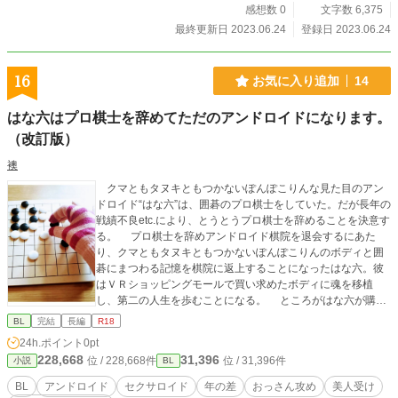
感想数 0
文字数 6,375
最終更新日 2023.06.24
登録日 2023.06.24
16
お気に入り追加
14
はな六はプロ棋士を辞めてただのアンドロイドになります。
（改訂版）
襖
クマともタヌキともつかないぽんぽこりんな見た目のアン
ドロイド“はな六”は、囲碁のプロ棋士をしていた。だが長年の
戦績不良etc.により、とうとうプロ棋士を辞めることを決意す
る。 プロ棋士を辞めアンドロイド棋院を退会するにあた
り、クマともタヌキともつかないぽんぽこりんのボディと囲
碁にまつわる記憶を棋院に返上することになったはな六。彼
はＶＲショッピングモールで買い求めたボディに魂を移植
し、第二の人生を歩むことになる。 ところがはな六が購入
したボディは、美しい青年型のセクサロイドだった。 セク
BL
完結
長編
R18
サロイドとは？ なんだかよくわからないまま、はな六はセ
24h.ポイント
0pt
クサロイドの元の所有者である“サイトウ”のもとで居候生活を
228,668
31,396
位 / 228,668件
位 / 31,396件
小説
BL
始めるのだが……。 ☆第8回BL小説にエントリーしました。
※本作は昨年末から今年の4月にかけて投稿した同タイトルの
BL
アンドロイド
セクサロイド
年の差
おっさん攻め
美人受け
作品を加筆修正したものです。ストーリーの大筋にはあまり