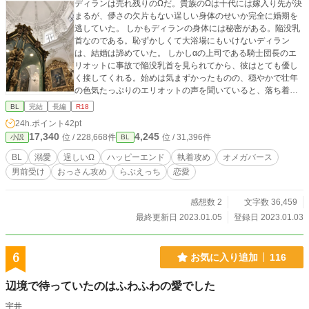
ディランは売れ残りのΩだ。貴族のΩは十代には嫁入り先が決
まるが、儚さの欠片もない逞しい身体のせいか完全に婚期を
逃していた。 しかもディランの身体には秘密がある。陥没乳
首なのである。恥ずかしくて大浴場にもいけないディラン
は、結婚は諦めていた。 しかしαの上司である騎士団長のエ
リオットに事故で陥没乳首を見られてから、彼はとても優し
く接してくれる。始めは気まずかったものの、穏やかで壮年
の色気たっぷりのエリオットの声を聞いていると、落ち着か
ないようなむずがゆいような、不思議な感じがするのだっ
BL
完結
長編
R18
た。 【攻】騎士団長のα・巨体でマッチョの美形（黒髪黒目
24h.ポイント
42pt
の４０代）×【受】売れ残りΩ副団長・細マッチョ（陥没乳首
17,340
4,245
位 / 228,668件
位 / 31,396件
小説
BL
の30代・銀髪紫目・無自覚美形)色事に慣れない陥没乳首Ω
を、あの手この手で囲い込み、執拗な乳首フェラで籠絡させ
BL
溺愛
逞しいΩ
ハッピーエンド
執着攻め
オメガバース
る独占欲つよつよαによる捕獲作戦。全3話＋番外2話
男前受け
おっさん攻め
らぶえっち
恋愛
感想数 2
文字数 36,459
最終更新日 2023.01.05
登録日 2023.01.03
6
お気に入り追加
116
辺境で待っていたのはふわふわの愛でした
宇井