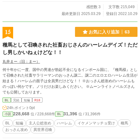
いただくことをお勧めします。
感想数 3
文字数 215,049
最終更新日 2025.03.29
登録日 2022.10.29
15
お気に入り追加
63
種馬として召喚された社畜おじさんのハーレムデイズ！ただ
し男しかいねぇけどな！！
丸井まー（旧：まー）
何十年かに一度、国中の男達が勃起不全になるインポール国に、『種馬様』とし
て召喚された社畜サラリーマンのおっさん譲二。譲二のエロエロハーレム生活が
始まる！ハーレムの面子は全員男だけどな！！ ※おっさん総攻めのハーレムも
のっぽい何かです。ノリだけお楽しみください。 ※ムーンライトノベルズさん
でも公開しております。
BL
完結
短編
R18
24h.ポイント
0pt
228,668
31,396
位 / 228,668件
位 / 31,396件
小説
BL
BL
短編
主人公総攻め
ハーレム
イケメンマッチョ受け
種馬
おっさん攻め
異世界召喚