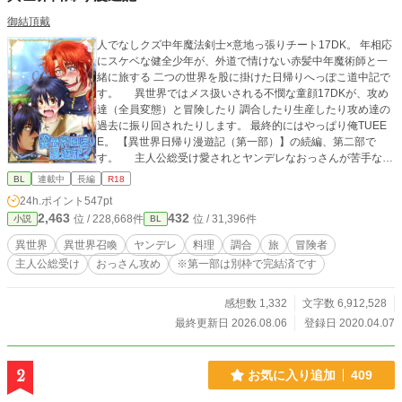
御結頂戴
人でなしクズ中年魔法剣士×意地っ張りチート17DK。 年相応
にスケベな健全少年が、外道で情けない赤髪中年魔術師と一
緒に旅する 二つの世界を股に掛けた日帰りへっぽこ道中記で
す。 異世界ではメス扱いされる不憫な童顔17DKが、攻め
達（全員変態）と冒険したり 調合したり生産したり攻め達の
過去に振り回されたりします。 最終的にはやっぱり俺TUEE
E。 【異世界日帰り漫遊記（第一部）】の続編、第二部で
す。 主人公総受け愛されとヤンデレなおっさんが苦手な人
はご注意ください。 （末尾に【※】表記があるものは性描写
BL
連載中
長編
R18
アリ。【*】表記は微エロです。現在一日おきに更新中。しば
24h.ポイント
547pt
らく夜～深夜（時折早朝）に更新！） ツイッターで呟
2,463
432
位 / 228,668件
位 / 31,396件
小説
BL
き＆漫画や設定画やイラストやってます。：@onugiri_mgmg
異世界
異世界召喚
ヤンデレ
料理
調合
旅
冒険者
主人公総受け
おっさん攻め
※第一部は別枠で完結済です
感想数 1,332
文字数 6,912,528
最終更新日 2026.08.06
登録日 2020.04.07
2
お気に入り追加
409