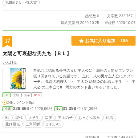
第8回ＢＬ小説大賞
変更はありません。 ※本作の初稿はムーンライトノベルズ
に、第2稿はfujyossyに投稿済みです。 ※アルファポリスにて
投稿済みの本作初稿は、BLコンテストが終わるまで非公開に
感想数 0
文字数 232,767
します。
最終更新日 2020.10.25
登録日 2020.10.07
17
お気に入り追加
185
太陽と可哀想な男たち【ＢＬ】
いんげん
自他共に認める外見の良い主人公に、周囲の人間がブンブン
振り回されているお話です。 主に二人の男が主人公にアプロ
ーチ。 孤高の料理人 × 主人公 幼馴染の執着大学生 × 主
人公 の二本立て!! 両方のエンド書いちゃいました。
BL
完結
長編
R18
24h.ポイント
0pt
228,668
31,396
位 / 228,668件
位 / 31,396件
小説
BL
BL
現代
大学生
親友
アホの子
おっさん攻め
執着
受け視点
三角関係
かわいい
感想数 8
文字数 148,639