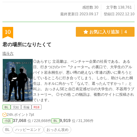
感想数 30
文字数 138,761
最終更新日 2023.09.17
登録日 2022.12.10
10
お気に入り追加
4
君の場所になりたくて
琉斗六
◎あらすじ 立花馨は、ベンチャー企業の社長である。 ある
日、行きつけのバー〝クォーター〟の裏口で、大学生のアル
バイト岩永桐生が、悪い噂の絶えない常連の誘いに乗ろうと
しているところに行き合ってしまう。 しかし、助けられた桐
生は、カオルに向かって「なんで、遮ったんですかっ！」と
叫ぶ。 おっさんSEと自己肯定感ゼロの大学生の、不器用ラブ
ストーリー。 ◎その他 この物語は、複数のサイトに投稿され
ています。
BL
完結
長編
R18
24h.ポイント
7pt
37,068
9,919
位 / 228,668件
位 / 31,396件
小説
BL
BL
ハッピーエンド
おっさん攻め