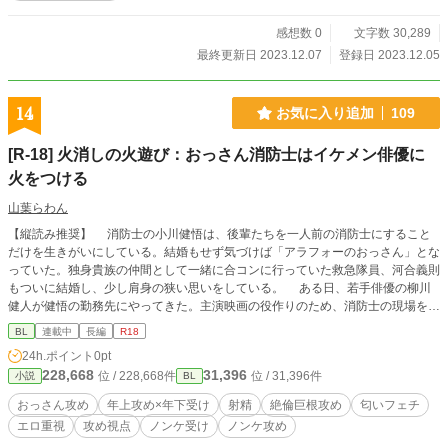
宜しければご覧下さい！
感想数 0
文字数 30,289
最終更新日 2023.12.07
登録日 2023.12.05
14
お気に入り追加
109
[R-18] 火消しの火遊び：おっさん消防士はイケメン俳優に
火をつける
山葉らわん
【縦読み推奨】 消防士の小川健悟は、後輩たちを一人前の消防士にすること
だけを生きがいにしている。結婚もせず気づけば「アラフォーのおっさん」とな
っていた。独身貴族の仲間として一緒に合コンに行っていた救急隊員、河合義則
もついに結婚し、少し肩身の狭い思いをしている。 ある日、若手俳優の柳川
健人が健悟の勤務先にやってきた。主演映画の役作りのため、消防士の現場を学
びたいのだと云う。「役作りのためなら何でもやります！」と健人は言うが、健
BL
連載中
長編
R18
悟は、健人の覚悟が本物かにわかには信じられなかった。芸能界という華やかな
24h.ポイント
0pt
世界と市民の安全を守る命の現場とでは、住む世界が違うからだ。 初日に健
228,668
31,396
位 / 228,668件
位 / 31,396件
小説
BL
悟は風呂場で健人にちょっかいをかける。しかし、その小さな火遊びがもとで、
健悟と健人は急接近してゆくことになる。 ※ 【地雷について】 第三章の全体
おっさん攻め
年上攻め×年下受け
射精
絶倫巨根攻め
匂いフェチ
にわたって主人公と女性キャラの恋愛模様が出てきます。BL作品に女性キャラ
エロ重視
攻め視点
ノンケ受け
ノンケ攻め
が大きな役割をもって描かれるのを好まない方がおられましたら、読み飛ばして