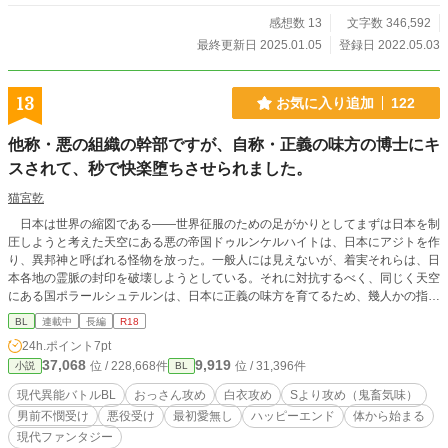
感想数 13
文字数 346,592
最終更新日 2025.01.05
登録日 2022.05.03
13
お気に入り追加
122
他称・悪の組織の幹部ですが、自称・正義の味方の博士にキ
スされて、秒で快楽堕ちさせられました。
猫宮乾
日本は世界の縮図である――世界征服のための足がかりとしてまずは日本を制
圧しようと考えた天空にある悪の帝国ドゥルンケルハイトは、日本にアジトを作
り、異邦神と呼ばれる怪物を放った。一般人には見えないが、着実それらは、日
本各地の霊脈の封印を破壊しようとしている。それに対抗するべく、同じく天空
にある国ポラールシュテルンは、日本に正義の味方を育てるため、幾人かの指導
者や科学者などを派遣した。その一人であるガイは、常日頃正義の味方のハルキ
BL
連載中
長編
R18
に選ばれた者のみが持つ粒輝力について教えながら、実戦時には、時折自分も参
24h.ポイント
7pt
戦していた。特に悪の組織の幹部で、異邦神とは比べものにならないほど強いリ
37,068
9,919
位 / 228,668件
位 / 31,396件
小説
BL
オンが直接出てきた場合などは、まだハルキには対処が困難なので、ガイが応戦
している。そんなある日、ガイはリオンにキスをした。そうして体から始まる、
現代異能バトルBL
おっさん攻め
白衣攻め
Sより攻め（鬼畜気味）
最初は愛無しの若干Ｓなおっさん攻め×男前不憫な悪の組織の幹部のお話。※及
男前不憫受け
悪役受け
最初愛無し
ハッピーエンド
体から始まる
川奈津生様主催の『現代異能バトルBL企画』参加作品です。コンセプトは正義
現代ファンタジー
の味方側の科学者×悪の組織の幹部です。またご当地風ですが、架空の街です。