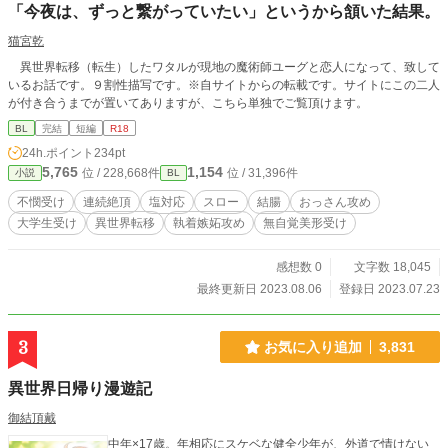
「今夜は、ずっと繋がっていたい」というから頷いた結果。
猫宮乾
異世界転移（転生）したワタルが現地の魔術師ユーグと恋人になって、致して
いるお話です。９割性描写です。※自サイトからの転載です。サイトにこの二人
が付き合うまでが置いてありますが、こちら単独でご覧頂けます。
BL
完結
短編
R18
24h.ポイント
234pt
5,765
1,154
位 / 228,668件
位 / 31,396件
小説
BL
不憫受け
連続絶頂
塩対応
スロー
結腸
おっさん攻め
大学生受け
異世界転移
執着嫉妬攻め
無自覚美形受け
感想数 0
文字数 18,045
最終更新日 2023.08.06
登録日 2023.07.23
3
お気に入り追加
3,831
異世界日帰り漫遊記
御結頂戴
中年×17歳。年相応にスケベな健全少年が、外道で情けない