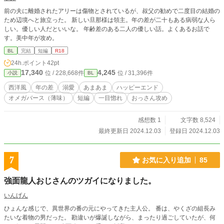
前の夫に離婚されたアリーは傷物とされているが、叔父の勧めで二度目の結婚の
ため辺境へと旅立った。 新しい旦那様は領主。年の差が二十もある病弱な人ら
しい。優しい人だといいな。 年齢差のある二人の優しい話。よくあるお話で
す。美中年が攻め。
BL
完結
短編
R18
24h.ポイント
42pt
17,340
4,245
位 / 228,668件
位 / 31,396件
小説
BL
西洋風
年の差
溺愛
あまあま
ハッピーエンド
オメガバース（薄味）
短編
一目惚れ
おっさん攻め
感想数 1
文字数 8,524
最終更新日 2024.12.03
登録日 2024.12.03
7
お気に入り追加
85
強面龍人おじさんのツガイになりました。
いんげん
ひょんな感じで、異世界の番の元にやってきた主人公。 番は、やくざの組長み
たいな着物の男だった。 勘違いが爆誕しながら、まったり過ごしていたが、何