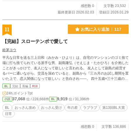
感想数 0
文字数 23,532
最終更新日 2026.02.03
登録日 2026.01.29
11
お気に入り追加
117
【完結】スローテンポで愛して
鈴茅ヨウ
平凡な日常を送る三上日和（みかみ・ひより）は、自宅のマンションのゴミ捨て
場に打ち捨てられている派手な男、副島隆弘（そえじま・たかひろ）を介抱した
ことがきっかけで、友人になって欲しいと言われる。 友人として副島の経営す
るバーに通いながら、交流を深めていると、副島から『三カ月のお試し期間を置
いた上で、恋人関係になって欲しい』と告白され――。 四十五歳×三十三歳の、
大人の年の差ラブ！
BL
完結
長編
R18
24h.ポイント
7pt
37,068
9,919
位 / 228,668件
位 / 31,396件
小説
BL
BL
おっさん攻め
おっさん受け
年の差
ラブラブ
第13回BL大賞
日常
感想数 0
文字数 136,886