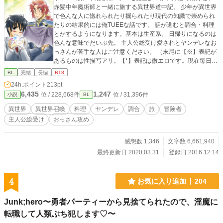
赤髪中年魔術師と一緒に旅する異世界道中記。 少年が異世界
で色んな人に惚れられたり掘られたり現代の知識で崇められ
たりの結果的には俺TUEEな話です。 話が進むと調合・料理
とかするようになります。基本は生産系。 日帰りになるのは
色んな意味でだいぶ先。 主人公総受け愛されとヤンデレなお
っさんが苦手な人はご注意ください。 （末尾に【※】表記が
あるものは性描写アリ。【*】表記は微エロです。現在毎日更
新中。だいたい日付変更前に更新） ※他サイトでも掲載中。
BL
完結
長編
R18
ツイッターで呟き＆漫画や設定画やイラスト始めまし
24h.ポイント
213pt
た。：@onugiri_mgmg
6,435
1,247
位 / 228,668件
位 / 31,396件
小説
BL
異世界
異世界召喚
料理
ヤンデレ
調合
旅
冒険者
主人公総受け
おっさん攻め
感想数 1,346
文字数 6,661,940
最終更新日 2020.03.31
登録日 2016.12.14
4
お気に入り追加
204
Junk;hero〜勇者パーティーから見捨てられたので、淫魔に
転職して人類ぶち犯します♡〜