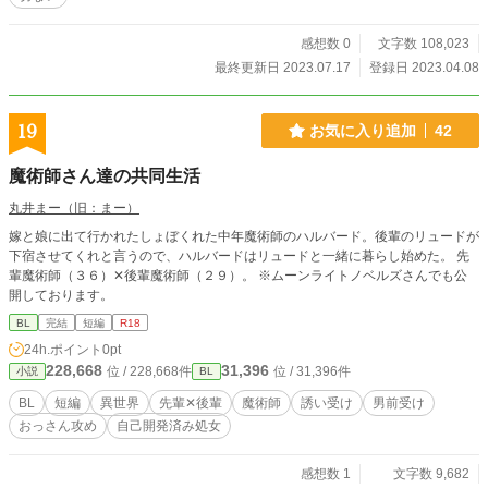
´▽｀*) ※近親相姦,凌辱要素があります。苦手な方はご注意く
ださい(｡-人-｡) ※悲恋になっちゃうんだと思います。 前向き
なつもりではあるのですが…(ノД`)・゜・。 (先日までメリバ
感想数 0
文字数 108,023
を自称していたのですが、 解釈違いが怖く悲恋とさせていた
最終更新日 2023.07.17
登録日 2023.04.08
だきました。 至らず申し訳ございません!!!!!!!!!!!!!) ※取り上げ
ている競技のルール等々はなんちゃってレベル。 忠実ではな
く、一部歪めてます。ご了承くださいm(__)m ■表紙イラスト
19
お気に入り追加
42
ミツヲさま(https://www.pixiv.net/users/32699295)に描いてい
ただきました！ 恐れ入りますが無断転載はご遠慮くださいm
魔術師さん達の共同生活
(__)m ミツヲさまへのイラスト発注のご相談は、 下記サイト
より行えます(=ﾟωﾟ)ﾉ https://coconala.com/users/926989
丸井まー（旧：まー）
嫁と娘に出て行かれたしょぼくれた中年魔術師のハルバード。後輩のリュードが
下宿させてくれと言うので、ハルバードはリュードと一緒に暮らし始めた。 先
輩魔術師（３６）✕後輩魔術師（２９）。 ※ムーンライトノベルズさんでも公
開しております。
BL
完結
短編
R18
24h.ポイント
0pt
228,668
31,396
位 / 228,668件
位 / 31,396件
小説
BL
BL
短編
異世界
先輩✕後輩
魔術師
誘い受け
男前受け
おっさん攻め
自己開発済み処女
感想数 1
文字数 9,682