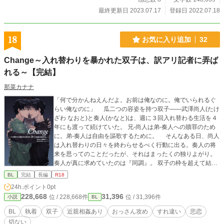
最終更新日 2023.07.17
登録日 2022.07.18
18
お気に入り追加
32
Change～入れ替わりを暴かれた双子は、訳アリ記者に弄ば
れる～【完結】
那菜カナナ
「何で分かんねえんだよ。お前は俺なのに。俺でいられるぐ
らい俺なのに」 瓜二つの容姿を持つ双子――武澤尚人(たけ
ざわ なおと)と奏人(かなと)は、週に３回入れ替わる生活を４
年にも渡って続けていた。 兄-尚人は弟-奏人への贖罪のため
に。弟-奏人は自由を謳歌するために。 そんなある日、尚人
は入れ替わりの日々を終わらせるべく行動に出る。奏人の将
来を思ってのことだったが、それはまったくの独りよがり。
奏人が真に求めていたのは『同調』。 双子の枠を超えて結ば
れることだったのだ。 激しいぶつかり合いの末に漸く理解
BL
完結
長編
R18
した尚人は、奏人の思いを受け入れようとする。だが、その
24h.ポイント
0pt
道を阻むように１人の男が立ちはだかった。ゴシップ記者の
228,668
31,396
位 / 228,668件
位 / 31,396件
小説
BL
谷原樹(たにはら いつき)。 清潔感の欠片もないハイエナのよ
うなこの男が、双子の運命を大きく揺るがす。 ★…濡れ場 /
BL
執着
双子
近親相姦あり
おっさん攻め
すれ違い
悲恋
☆…ゆるめ 後半は★だらけになると思います。すみません(*
切ない