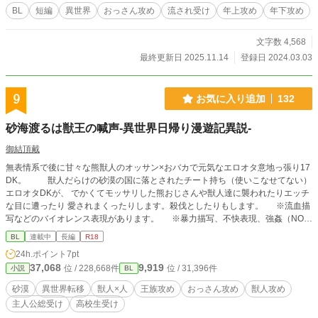
BL
短編
異世界
おっさん攻め
流され受け
年上攻め
年下攻め
文字数 4,568
最終更新日 2025.11.14
登録日 2024.03.03
9
お気に入り追加
132
砂海渡るは獣王の喊声-異世界日帰り漫遊記異説-
御結頂戴
無表情系で後に甘々な熊獣人のオッサン×おバカで元気なエロオタ意地っ張り17
DK。 獣人だらけの砂漠の国に落とされたチート持ち（使いこなせてない）
エロオタDKが、 でかくてモッサリした熊おじさんや獣人達に襲われたりエッチ
な目に遭ったり 愛されまくったりします。殺伐としたりもします。 ※流血描
写などのバイオレンス表現があります。 ※暴力描写、不快表現、強姦（NO挿
入）描写が有ります。 ※拙作【異世界日帰り漫遊記】の異説外伝です。本編
BL
連載中
長編
R18
とは異なるカップリング（性描写あり）が主題になっていますのでご注意くださ
24h.ポイント
7pt
い。 （末尾に【※】表記があるものは性描写アリ。【*】表記は微エロです）
37,068
9,919
位 / 228,668件
位 / 31,396件
小説
BL
砂漠
異世界転移
獣人×人
王族攻め
おっさん攻め
獣人攻め
主人公総受け
高校生受け