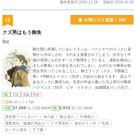
最終更新日 2025.11.29
登録日 2018.10.20
12
お気に入り追加
262
クズ男はもう御免
Bee
騎士団に所属しているレイズンは、パートナーのラックに昼
間から中出しされ、そのまま放置されてしまう。仕方なく午
後の演習にも行かず一人で処理をしていると、遅刻を咎めに
きた小隊長にその姿を見られてしまい、なぜだか小隊長が処
理を手伝ってくれることに。 騎士ラック（クズ、子爵家三
男）×平騎士レイズン（25才）の話から始まります。 恋人で
あるラックに裏切られ、失意の中辿り着いた元上官の小隊長
ハクラシス（55才、ヒゲ、イケオジ、結婚歴あり）の元で癒
やされたレイズンが彼に恋をし、その恋心をなんとか成就さ
BL
完結
長編
R18
せようと奮闘するお話です。 無理矢理や輪姦表現、複数攻め
24h.ポイント
7pt
ありなので、苦手な方は注意してください。 ※今回はR18内
37,068
9,919
位 / 228,668件
位 / 31,396件
小説
BL
容のあるページに印をつけておりません。予告なしに性的描
写が入ります。 他サイトでも投稿しています。 本編完結済
異世界ファンタジー
年の差
騎士受け
不憫受け
み。現在不定期で番外編を更新中。
複数攻め、輪姦行為あり
クズ男攻め
攻めがインポ
性具
おっさん攻め
モブ姦