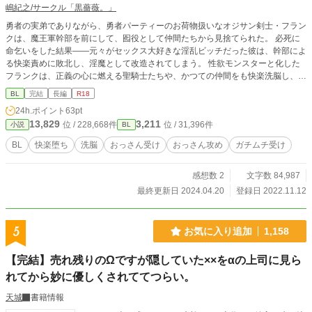
嶋紀之/サークル「黒薔薇。」
勇者の実弟でありながら、勇者パーティーのお荷物扱いなオジサン剣士・フラン
クは、魔王軍幹部を前にして、囮役として仲間たちから見捨てられた。 必死に
命乞いをした結果――元々がセックス大好きな淫乱ビッチだった彼は、幹部によ
る快楽責めに敗北し、淫魔として改造されてしまう。 性欲モンスターと化した
フランクは、正義の心に燃える聖騎士たちや、かつての仲間をも快楽洗脳し、自
らの性処理玩具に貶めていく――！ 露骨表現多めの抜きエロです。基本的に悪
BL
完結
長編
R18
堕ち/快楽堕ち/洗脳/催眠要素ばっかり。陵辱と襲い受しかない。 主人公が左右非
24h.ポイント
63pt
固定、♡と淫語飛び交うハード系エロ、濁点喘ぎ、精飲/ぬるめの小スカ/軽度の
13,829
3,211
位 / 228,668件
位 / 31,396件
小説
BL
チンカス描写注意。 ※pixiv、ムーンライトノベルズにて先行掲載済みの作品で
す。完結済みのため、一日一話ずつ毎日投稿していきます。 【主人公】 フラン
BL
快楽堕ち
洗脳
おっさん受け
おっさん攻め
ガチムチ受け
ク…ヤリチンでビッチなゲイ。性格はお気楽な快楽主義者。クソ野郎。 【お相
手一覧】 魔王軍幹部の高慢触手男(リバ)/童貞な騎士団モブ兵士×主人公(襲い受)/
感想数 2
文字数 84,987
主人公×ノンケ妻子持ち騎士団長/高飛車青年魔導師×主人公/主人公の配下×ウブ
な生真面目ガチムチ神官(挿入無し)/主人公×女好きクズな兄貴の勇者(本番行為は
最終更新日 2024.04.20
登録日 2022.11.12
同人誌版に収録)
5
お気に入り追加
1,158
【完結】売れ残りのΩですが隠していた××をαの上司に見ら
れてから妙に優しくされててつらい。
天城
書籍情報