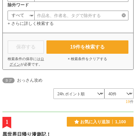
除外ワード
+ さらに詳しく検索する
保存する
19
件を検索する
検索条件の保存には
ロ
× 検索条件をクリアする
グイン
が必要です。
おっさん攻め
タグ
19
件
1
お気に入り追加
1,100
異世界日帰り漫遊記！