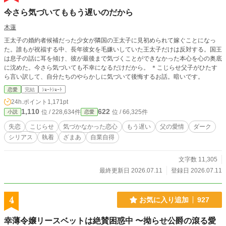
今さら気づいてももう遅いのだから
木蓮
王太子の婚約者候補だった少女が隣国の王太子に見初められて嫁ぐことになっ
た。誰もが祝福する中、長年彼女を毛嫌いしていた王太子だけは反対する。国王
は息子の話に耳を傾け、彼が最後まで気づくことができなかった本心を心の奥底
に沈めた。今さら気づいても不幸になるだけだから。 ＊こじらせ父子がひたす
ら言い訳して、自分たちのやらかしに気づいて後悔するお話。暗いです。
恋愛
完結
ｼｮｰﾄｼｮｰﾄ
24h.ポイント
1,171pt
1,110
622
位 / 228,634件
位 / 66,325件
小説
恋愛
失恋
こじらせ
気づかなかった恋心
もう遅い
父の愛情
ダーク
シリアス
執着
ざまあ
自業自得
文字数 11,305
最終更新日 2026.07.11
登録日 2026.07.11
4
お気に入り追加
927
幸薄令嬢リースベットは絶賛困惑中 〜拗らせ公爵の滾る愛