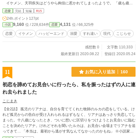
イケメン、天羽疾矢はどうやら絢佳に惹かれてしまったようで。 「歳も歳だ
し、とりあえず試してみたら？こわいの？」と、挑発されればつい、売り言葉に
恋愛
完結
短編
R15
買い言葉。 何がどうしてこうなった？ 平凡に生きたい、でもま、老後に1
24h.ポイント
127pt
人は嫌だなぁ、くらいに構えた恋愛偏差値最底辺の絢佳と、こう見えて仕事人間
9,160
4,131
位 / 228,634件
位 / 66,325件
小説
恋愛
のイケメン疾矢。振り回しているのは果たしてどっちで、振り回されてるのは、
果たしてどっち？
恋愛
イケメン
ハッピーエンド
溺愛
すれ違い
現代
こじらせ
感想数 0
文字数 110,333
最終更新日 2020.08.22
登録日 2020.05.24
11
お気に入り追加
160
初恋を諦めてお見合いに行ったら、私を振ったはずの人に連
れ去られました
こじまき
【全2話】 孤児のリアナは、自分を育ててくれた牧師のルカの恋をしている。け
れど孤児からの告白が受け入れられるはずもなく、リアナはあっさり失恋してし
まった。十八歳になったとき、ついに想いに区切りをつけようとお見合いに臨む
ことを決めたリアナ。けれどそれを聞いたルカは、お見合い会場までリアナを追
ってきて… 「本当は、最初から逃がす気なんてなかったのかもね」 ※小説家に
なろうにも投稿しています