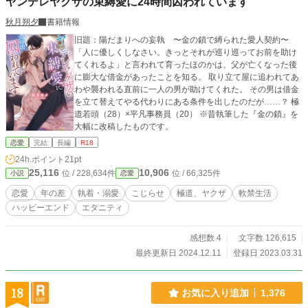
ヤンデレヤクザの束縛愛に24時間囚われています
が、舞踏会で隣国の王太子に見初められたサフィニアは、王太子の愛妾として隣
国に召し上げられてしまう。
秋月朔夕
書籍情報
旧題：陽だまりへの妄執 〜金の鎖で縛られた愛人契約〜
「人に優しくしなさい。きっとそれが巡り巡ってお前を助け
てくれるよ」と言われて育ったほのかは、父が亡くなった後
に膨大な借金があったことを知る。 取り立て屋に追われてあ
わや襲われる直前に一人の男が助けてくれた。 その男は借金
を立て替えてやる代わりにある条件を出したのだが……？ 極
道若頭（28）×平凡事務員（20） ※昔執筆した『金の鎖』を
大幅に改稿したものです。
恋愛
完結
長編
R18
24h.ポイント
21pt
25,116
10,906
位 / 228,634件
位 / 66,325件
小説
恋愛
恋愛
年の差
執着・溺愛
こじらせ
極道、ヤクザ
軟禁生活
ハッピーエンド
エタニティ
感想数 4
文字数 126,615
最終更新日 2024.12.11
登録日 2023.03.31
18
お気に入り追加
1,376