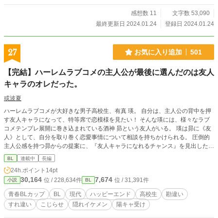
感想数 11
文字数 53,090
最終更新日 2024.01.24
登録日 2024.01.24
27
お気に入り追加
501
【完結】ハーレムラブコメの主人公が最後に選んだのは友人
キャラのオレだった。
或波夏
ハーレムラブコメが大好きな男子高校生、有真 瑛。 自分は、主人公の背中を押
す友人キャラになって、特等席で恋模様を見たい！ そんな瑛には、様々なラブ
コメテンプレ展開に巻き込まれている酒神 昴という友人がいる。 瑛は昴に《友
人》として、自分を取り巻く恋愛事情について相談を持ちかけられる。 圧倒的
主人公感を持つ昴からの提案に、『友人キャラになれるチャンス』を見出した瑛
は、二つ返事で承諾するが、昴には別の思惑があって…… ̶ラ̶ブ̶コ̶メ̶の̶主̶人̶公̶×̶友̶人̶キ̶ャ̶ラ̶
BL
連載中
長編
【一途な不器用オタク×ラブコメ大好き陽キャ】が織り成す勘違いすれ違いラブ
24h.ポイント
14pt
番外編、牛歩更新です🙇‍♀️ ※物語の特性上、女性キャラクターが数人出てきます
30,164
7,674
位 / 228,634件
位 / 31,391件
小説
BL
が、主CPに挟まることはありません。 少しですが百合要素があります。 ☆第1
回 青春BLカップ30位、応援ありがとうございました！ 第13回ＢＬ大賞にエン
青春BLカップ​
BL
現代
ハッピーエンド
高校生
勘違い
トリーさせていただいています！もし良ければ投票していただけると大変嬉しい
すれ違い
こじらせ
隠れイケメン
陽キャ受け
です！