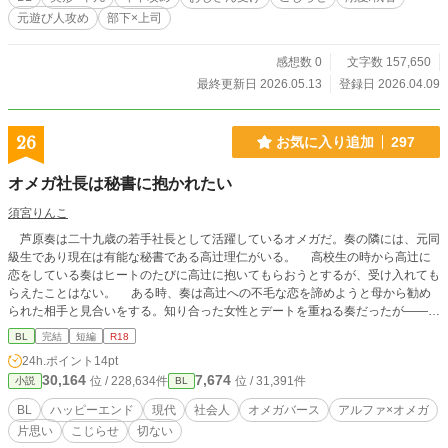
元遊び人攻め
部下×上司
感想数 0
文字数 157,650
最終更新日 2026.05.13
登録日 2026.04.09
26
お気に入り追加
297
オメガ社長は秘書に抱かれたい
須宮りんこ
芦原奏は二十九歳の若手社長として活躍しているオメガだ。奏の隣には、元同
級生であり現在は有能な秘書である高辻理仁がいる。 高校生の時から高辻に
恋をしている奏はヒートのたびに高辻に抱いてもらおうとするが、受け入れても
らえたことはない。 ある時、奏は高辻への不毛な恋を諦めようと母から勧め
られた相手と見合いをする。知り合った女性とデートを重ねる奏だったが――。
※この作品はエブリスタとムーンライトノベルスにも掲載しています。
BL
完結
短編
R18
24h.ポイント
14pt
30,164
7,674
位 / 228,634件
位 / 31,391件
小説
BL
BL
ハッピーエンド
現代
社会人
オメガバース
アルファ×オメガ
片思い
こじらせ
切ない