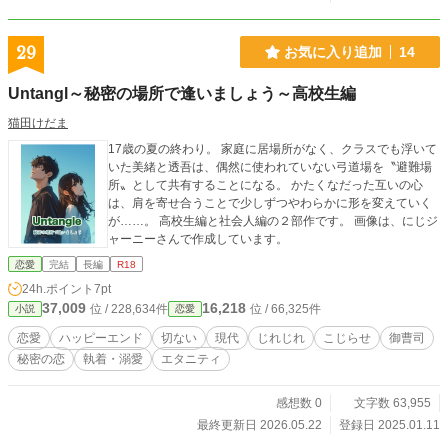
29
お気に入り追加
14
Untangl～秘密の場所で逢いましょう～高校生編
猫田けだま
17歳の夏の終わり。 家庭に居場所がなく、クラスでも浮いて
いた美緒と透吾は、偶然に使われていない弓道場を〝避難場
所〟として共有することになる。 かたくなだった互いの心
は、肩を寄せ合うことで少しずつやわらかに形を変えていく
が……。 高校生編と社会人編の２部作です。 画像は、にじジ
ャーニーさんで作成しています。
恋愛
完結
長編
R18
24h.ポイント
7pt
37,009
16,218
位 / 228,634件
位 / 66,325件
小説
恋愛
恋愛
ハッピーエンド
切ない
現代
じれじれ
こじらせ
御曹司
秘密の恋
執着・溺愛
エタニティ
感想数 0
文字数 63,955
最終更新日 2026.05.22
登録日 2025.01.11