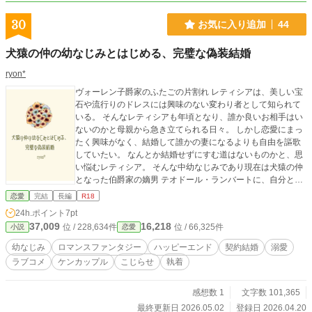
30
お気に入り追加
44
犬猿の仲の幼なじみとはじめる、完璧な偽装結婚
ryon*
ヴォーレン子爵家のふたごの片割れ レティシアは、美しい宝
石や流行りのドレスには興味のない変わり者として知られて
いる。 そんなレティシアも年頃となり、誰か良いお相手はい
ないのかと母親から急き立てられる日々。 しかし恋愛にまっ
たく興味がなく、結婚して誰かの妻になるよりも自由を謳歌
していたい。 なんとか結婚せずにすむ道はないものかと、思
い悩むレティシア。 そんな中幼なじみであり現在は犬猿の仲
となった伯爵家の嫡男 テオドール・ランバートに、自分と偽
装結婚をしてみてはどうかと持ちかけられる。 早く結婚をと
恋愛
完結
長編
R18
望むお互いの両親を黙らせるためにというテオドールの言葉
24h.ポイント
7pt
に流されて、一年後に離婚することを条件にその提案を受け
37,009
16,218
位 / 228,634件
位 / 66,325件
小説
恋愛
入れるレティシア。 しかし実はテオドールは、長きにわたり
レティシアへの恋心をこじらせていて……！？ 一年で絶対に
幼なじみ
ロマンスファンタジー
ハッピーエンド
契約結婚
溺愛
別れたいレティシアと、なんとしても一年以内に彼女の心を
ラブコメ
ケンカップル
こじらせ
執着
つかみたいテオドール。 ふたりのこじれにこじれた恋の決戦
の火蓋が、今静かに斬って落とされる。 ＊＊＊ 初挑戦の、ロ
マンスファンタジーTL作品。 エブリスタ様にて、トレンドラ
感想数 1
文字数 101,365
ンキング１位をいただきました。 ありがとうございました✨️
最終更新日 2026.05.02
登録日 2026.04.20