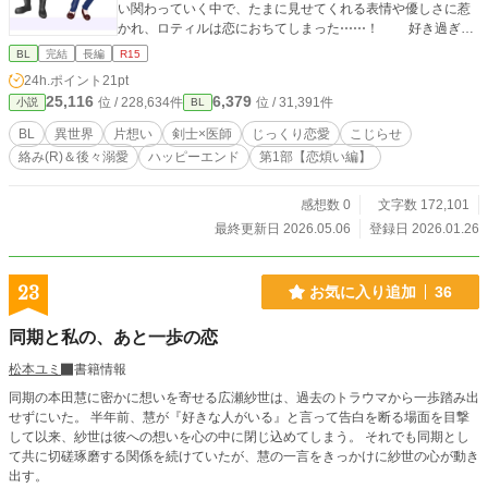
い関わっていく中で、たまに見せてくれる表情や優しさに惹
かれ、ロティルは恋におちてしまった⋯⋯！ 好き過ぎて
片想いを拗らせ 一喜一憂する日々。それでも２人の距離は少
BL
完結
長編
R15
しづつ縮まり⋯⋯ 赤髪×青髪＝紫 その過程を描くボーイズ
24h.ポイント
21pt
ラブコメです。 ○じっくり恋愛中心(絡みアリ。表題※R付き)
25,116
6,379
位 / 228,634件
位 / 31,391件
小説
BL
○旅や剣や薬草、異種族等は出てきますが、日常メインで冒険
ファンタジーではないです。 魔王もいません⋯(敵対人間は有
BL
異世界
片想い
剣士×医師
じっくり恋愛
こじらせ
り)
絡み(R)＆後々溺愛
ハッピーエンド
第1部【恋煩い編】
感想数 0
文字数 172,101
最終更新日 2026.05.06
登録日 2026.01.26
23
お気に入り追加
36
同期と私の、あと一歩の恋
松本ユミ
書籍情報
同期の本田慧に密かに想いを寄せる広瀬紗世は、過去のトラウマから一歩踏み出
せずにいた。 半年前、慧が『好きな人がいる』と言って告白を断る場面を目撃
して以来、紗世は彼への想いを心の中に閉じ込めてしまう。 それでも同期とし
て共に切磋琢磨する関係を続けていたが、慧の一言をきっかけに紗世の心が動き
出す。