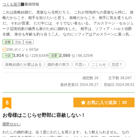
つくも茄子
書籍情報
これは政略結婚だ。 貴族なら当然だろう。 これが領地持ちの貴族なら特に。 政
略だからこそ、相手を知りたいと思う。 政略だからこそ、相手に気を遣うもの
だ。 それが普通。 ただ中には、そうでない者もいる。 アルスラーン・セルジュ
ーク辺境伯家の嫡男も家のために婚約をした。 相手は、ソフィア・ハルト伯爵
令嬢。 身分も年齢も釣り合う二人。 なのにソフィアはアルスラーンに素っ気な
い。 ソフィア本人は、極めて貴族令嬢らしく振る舞っているつもりのようだ
恋愛
完結
短編
が。 これはどうもアルスラーンの思い違いとは思えなくて・・・。
24h.ポイント
347pt
3,914
2,060
位 / 228,634件
位 / 66,325件
小説
恋愛
政略結婚だが愛はある
婚約者の努力
片思い
こじらせ
悲恋？
感想数 18
文字数 38,047
最終更新日 2024.09.27
登録日 2024.08.01
8
お気に入り追加
30
お母様はこじらせ野郎に容赦しない！
隅野せかい
わたしの婚約者は、会う度にわたしを罵ります。 もう耐えられません。 なの