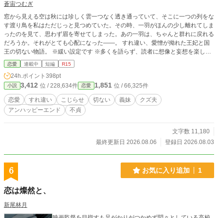
蒼宙つむぎ
窓から見える空は秋には珍しく雲一つなく透き通っていて、そこに一つの列をな
す渡り鳥を私はただじっと見つめていた。その時、一羽がほんの少し離れてしま
ったのを見て、思わず眉を寄せてしまった。あの一羽は、ちゃんと群れに戻れる
だろうか。それがとても心配になった――。 すれ違い、愛憎が拗れた王妃と国
王の切ない物語。 ※緩い設定です ※多くを語らず、読者に想像と妄想を楽しん
でもらえたらと思います。
恋愛
連載中
短編
R15
24h.ポイント
398pt
3,412
1,851
位 / 228,634件
位 / 66,325件
小説
恋愛
恋愛
すれ違い
こじらせ
切ない
義妹
クズ夫
アンハッピーエンド
不貞
文字数 11,180
最終更新日 2026.08.06
登録日 2026.08.03
6
お気に入り追加
1
恋は燦然と、
新尾林月
映画監督を目指すも足がかりがつかめず悶々としている高校