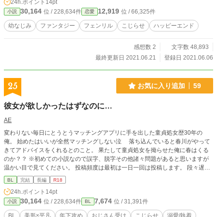
24h.ポイント
14pt
30,164
12,919
位 / 228,634件
位 / 66,325件
小説
恋愛
幼なじみ
ファンタジー
フェンリル
こじらせ
ハッピーエンド
感想数 2
文字数 48,893
最終更新日 2021.06.21
登録日 2021.06.06
25
お気に入り追加
59
彼女が欲しかったはずなのに…
AE
変わりない毎日にとうとうマッチングアプリに手を出した童貞処女歴30年の
俺。 始めたはいいが全然マッチングしない泣 落ち込んでいると春川がやって
きてアドバイスをくれるとのこと。 果たして童貞処女を拗らせた俺に春はくる
のか？？ ※初めての小説なので誤字、脱字その他諸々問題があると思いますが
温かい目で見てください。 投稿頻度は最初は一日一回は投稿します。 段々遅く
なるかもです… メインストーリーと春川視点(メインより短め)交互に出してま
BL
完結
長編
R18
す。 設定もしかしたらどんどんずれちゃうかもです。 ご了承ください。 メイン
24h.ポイント
14pt
キャラ 主人公30歳童貞処女拗らせおじさん 上司 田中綾文(たなかあやふみ) 社
30,164
7,674
位 / 228,634件
位 / 31,391件
小説
BL
内のイケメン部下 25歳 春川沙希(はるかわさき)
BL
美形×平凡
年下攻め
おじさん受け
こじらせ
溺愛/執着