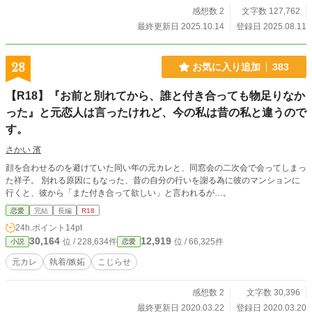
感想数 2
文字数 127,762
最終更新日 2025.10.14
登録日 2025.08.11
28
お気に入り追加
383
【R18】『お前と別れてから、誰と付き合っても物足りなか
った』と元恋人は言ったけれど、今の私は昔の私と違うので
す。
さかい 濱
顔を合わせるのを避けていた同い年の元カレと、同窓会の二次会で会ってしまっ
た祥子。 別れる原因にもなった、昔の自分の行いを謝る為に彼のマンションに
行くと、彼から「また付き合って欲しい」と言われるが…。
恋愛
完結
長編
R18
24h.ポイント
14pt
30,164
12,919
位 / 228,634件
位 / 66,325件
小説
恋愛
元カレ
執着/嫉妬
こじらせ
感想数 2
文字数 30,396
最終更新日 2020.03.22
登録日 2020.03.20