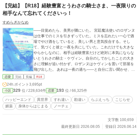
【完結】【R18】経験豊富とうわさの騎士さま、一夜限りの
相手なんて忘れてくださいっ！
すめらぎかなめ
――目覚めたら、美男が隣にいた。 宮廷魔法使いのロザンヌ
は仕事でのミスを引きずっていた。ミスを忘れたい一心で酒
場でやけ酒をしていると、美しい男と意気投合する。そし
て、気づくと彼と一夜を共にしていた。これだけでも大きな
やらかしなのに、相手は経験豊富だけど絶対に本気にならな
いとうわさの騎士・ケヴィン。自分のしでかしたことの大き
さに理解が追い付かず、ロザンヌはケヴィンを置いて部屋を
飛び出した。 あれは一夜の過ち――と自分に言い聞かせ、忘
れようとするロザンヌ。だが、上司から割り振られた騎士団
恋愛
完結
長編
R18
との合同任務でケヴィンと再会！ 自分を忘れていますよう
24h.ポイント
3,695pt
に――と願うのに、ケヴィンはロザンヌを覚えていた。 あげ
329
193
位 / 228,634件
位 / 66,325件
小説
恋愛
く、任務の際中にひょんなことからまたケヴィンと身体を重
ねてしまって――。 経験豊富（？）とうわさの騎士がつよが
ハッピーエンド
異世界
すれ違い
勘違い
らぶえっち
こじらせ
ってばかりの女魔法使いを甘やかしたり愛したりするおはな
媚薬
身体からはじまる
ノーチェ
し ※本作品は１話の文字数に大きなばらつきがあります。あ
らかじめご了承ください ※掲載先→アルファポリス、ムーン
ライトノベルズ（コンテスト応募中）、エブリスタ
文字数 100,659
最終更新日 2026.08.05
登録日 2026.06.14