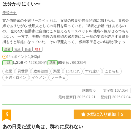
は分かりにくい〜
美並ナナ
貧乏伯爵家の令嬢リースベットは、 父親の後妻や異母兄姉に虐げられ、 貴族令
嬢でありながら 使用人としての毎日を送っている。 18歳と妙齢ではあるもの
の、 金のない伯爵家は自由にこき使えるリースベットを 他所へ嫁がせるつもり
はない。 一方で、美貌が自慢の異母姉の嫁ぎ先には 一切の妥協を許さず良縁を
掴もうと躍起になっていた。 その甲斐あって、 侯爵家子息との縁談が決まった
異母姉は 盛大な結婚式を挙げて嫁いで行った。 だが、その数日後。 社交界で圧
恋愛
完結
長編
R18
倒的な人気を誇るイケメン公爵が なぜか突然伯爵家を訪ねてくる。 そして、と
24h.ポイント
1,043pt
ある理由から リースベットを妻にしたいと言い出して――？ 虐げられて育った
1,256
696
位 / 228,634件
位 / 66,325件
小説
恋愛
幸薄令嬢と、 拗らせイケメン公爵のじれじれ新婚ラブ。 ※設定がゆるい部分も
あると思いますので、気楽にお読み頂ければ幸いです。 ※前半シリアスですが
恋愛
異世界
政略結婚
溺愛
じれじれ
すれ違い
こじらせ
途中からラブコメ色が強くなります。 ※Rシーンにはタイトル横に(※)を付けて
不遇ヒロイン
イケメン
ノーチェ
います。 ※本作品は、エブリスタ様・ムーンライトノベルズ様にも掲載してい
ます。
感想数 0
文字数 167,054
最終更新日 2025.07.21
登録日 2025.07.04
5
お気に入り追加
5
あの日見た渡り鳥は、群れに戻れない