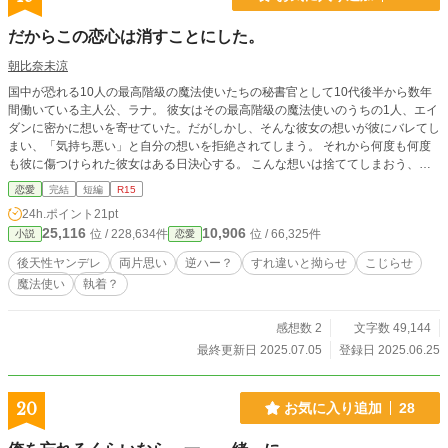
だからこの恋心は消すことにした。
朝比奈未涼
国中が恐れる10人の最高階級の魔法使いたちの秘書官として10代後半から数年
間働いている主人公、ラナ。 彼女はその最高階級の魔法使いのうちの1人、エイ
ダンに密かに想いを寄せていた。だがしかし、そんな彼女の想いが彼にバレてし
まい、「気持ち悪い」と自分の想いを拒絶されてしまう。 それから何度も何度
も彼に傷つけられた彼女はある日決心する。 こんな想いは捨ててしまおう、
と。 急に彼への恋心を捨て変わってしまった彼女を見た彼は？ 恋心を捨ててし
恋愛
完結
短編
R15
まった真面目秘書官、ラナ × 捨てられた恋心を取り戻したい魔法使い、エイダ
24h.ポイント
21pt
ン 2人のすれ違う恋の行方は？ ＊＊＊＊＊ 中編くらいです。 執着ものの予定。
25,116
10,906
位 / 228,634件
位 / 66,325件
小説
恋愛
男最初クソです。 後半病みます。 ちょい逆ハー要素もあり。 好きに書いてま
す！ よろしくお願いします！
後天性ヤンデレ
両片思い
逆ハー？
すれ違いと拗らせ
こじらせ
魔法使い
執着？
感想数 2
文字数 49,144
最終更新日 2025.07.05
登録日 2025.06.25
20
お気に入り追加
28