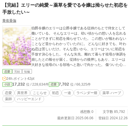
【完結】エリーの純愛～薬草を愛でる令嬢は拗らせた初恋を
手放したい～
青依香伽
伯爵令嬢のエリーは公爵令嬢である従姉のもとで侍女として
働いている。 そんなエリーは、幼い頃からの想い人を忘れる
ことができずに初恋を拗らせていた。 この想いが報われない
ことなど昔からわかっていたのに。 どんなに好きでも、叶わ
ぬ恋は苦しいだけ。そんな思いから、エリーはついに初恋を
手放す決心をした。 そんな矢先、離れて暮らす祖母が体調を
崩したとの報せが届く。従姉からの後押しもあり、エリーは
大好きな祖母のいる領地へと急いで向かった。 傷ついた心を
癒しながらも、今は祖母と領地のために前に進もうと決意す
恋愛
完結
短編
るが、長年持ち続けた想いはなかなか手放せるものではなく
24h.ポイント
42pt
て......。 ※【完結】『ルイーズの献身～世話焼き令嬢は婚約
17,232
7,702
位 / 228,634件
位 / 66,325件
小説
恋愛
者に見切りをつけて完璧侍女を目指します！～』のスピンオ
フです。本編の女学院卒業後の話になります。 ※単独でもご
恋愛
異世界
こじらせ
初恋
一途
ラベンダー畑
薬草·ハーブ
覧いただけるように書いています。 ※他サイトでも公開中
薬師
ハッピーエンド
感想数 0
文字数 85,792
最終更新日 2025.06.06
登録日 2024.12.26