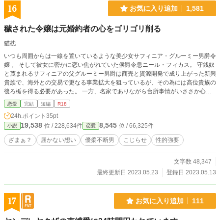
16
お気に入り追加
1,581
穢された令嬢は元婚約者の心をゴリゴリ削る
猫枕
いつも周囲からは一線を置いているような美少女サフィニア・グルーミー男爵令
嬢 。 そして彼女に密かに恋い焦がれていた侯爵令息ニール・フィカス。 守銭奴
と蔑まれるサフィニアの父グルーミー男爵は商売と資源開発で成り上がった新興
貴族で、海外との交易で更なる事業拡大を狙っているが、その為には高位貴族の
後ろ楯を得る必要があった。 一方、名家でありながら台所事情がいささか心許
ないフィカス侯爵家にとってグルーミー男爵家の財力は魅力的なものであった。
恋愛
完結
短編
R18
両家の利害関係は一致し、サフィニアとニールを婚約させることによって両家は
24h.ポイント
35pt
業務提携をすることになった。 フィカス侯爵はグルーミー家の一人娘サフィニ
19,538
8,545
位 / 228,634件
位 / 66,325件
小説
恋愛
アと息子ニールを結婚させることで、将来的にはグルーミー家の資産を手中に収
める下心を持っていた。 ずば抜けた美貌のサフィニアはクラスメイトのご令嬢
ざまぁ？
届かない想い
優柔不断男
こじらせ
性的強要
たちから妬まれていた。 そしてサフィニアに密かに憧れていた令息達は棚ぼた
式にサフィニアの婚約者となったニールに少なからず嫉妬していた。 高位貴族
文字数 48,347
の子弟達は面白くない気持ちを誤魔化すようにサフィニアの悪口を言った。 そ
してニールも彼等に同調してサフィニアを貶めた。 素直になれずに悶々とする
最終更新日 2023.05.23
登録日 2023.05.13
日々の中でサフィニアが別の男と親しげにしている場面を目撃したニールは、嫉
妬からサフィニアを呼び出し肉体関係を強要するようになる。 何度も抱けば抱
くほどに彼女の心が離れていくことに後悔と焦りを感じながらも心とは裏腹な言
17
お気に入り追加
111
動をとってしまう。 それでもニールはサフィニアとの関係を改善できると信じ
ていた。 結婚後はサフィニアを大切にして分かりあえるつもりだった。 ところ