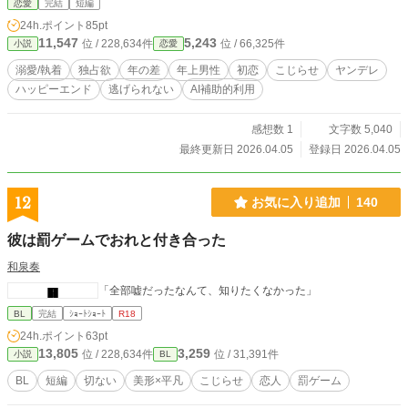
恋愛
完結
短編
24h.ポイント
85pt
11,547
5,243
位 / 228,634件
位 / 66,325件
小説
恋愛
溺愛/執着
独占欲
年の差
年上男性
初恋
こじらせ
ヤンデレ
ハッピーエンド
逃げられない
AI補助的利用
感想数 1
文字数 5,040
最終更新日 2026.04.05
登録日 2026.04.05
12
お気に入り追加
140
彼は罰ゲームでおれと付き合った
和泉奏
「全部嘘だったなんて、知りたくなかった」
BL
完結
ｼｮｰﾄｼｮｰﾄ
R18
24h.ポイント
63pt
13,805
3,259
位 / 228,634件
位 / 31,391件
小説
BL
BL
短編
切ない
美形×平凡
こじらせ
恋人
罰ゲーム