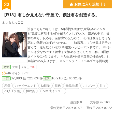
32
お気に入り追加
3
【R18】君しか見えない部屋で、僕は君を創造する。
まつもとねここ
引きこもりのキリトは、5年間想い続けた幼馴染のアンリ
を“完璧に再現するAI”を創ろうとしていた。 部屋の中で、彼
女の声も、反応も、全部育てるために。 それは暴走しそうな
恋心の代替のはずだったのに—— 執着系こじらせ天才男子の
甘くて一途な危うい恋♡ ※溺愛ハッピーエンドです。 ※Rシ
ーンは少なめです！後半まで溜めさせてくださいね。R回は
タイトルに⭐︎付けます。 ※AI生成+手描き加筆の挿絵が1、2、
16話にのみ入ります。 ※ムーンライトノベルズでも同時掲載
中です。 ※全16話完結済み。
恋愛
完結
長編
R18
24h.ポイント
7pt
37,009
16,218
位 / 228,634件
位 / 66,325件
小説
恋愛
恋愛
ハッピーエンド
幼馴染
現代
溺愛/執着
こじらせ
甘々
AI(人工知能)
挿絵あり
AI生成イラスト
感想数 0
文字数 47,163
最終更新日 2026.03.07
登録日 2026.02.22