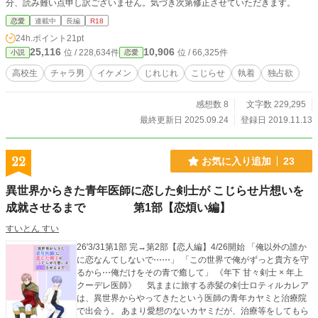
分、読み難い点申し訳ございません。気づき次第修正させていただきます。
恋愛
連載中
長編
R18
24h.ポイント
21pt
25,116
10,906
位 / 228,634件
位 / 66,325件
小説
恋愛
高校生
チャラ男
イケメン
じれじれ
こじらせ
執着
独占欲
感想数 8
文字数 229,295
最終更新日 2025.09.24
登録日 2019.11.13
22
お気に入り追加
23
異世界からきた青年医師に恋した剣士が こじらせ片想いを
成就させるまで 第1部【恋煩い編】
すいとん すい
26'3/31第1部 完→第2部【恋人編】4/26開始 「俺以外の誰か
に恋なんてしないで⋯⋯」 「この世界で俺がずっと貴方を守
るから⋯俺だけをその青で癒して」 《年下 甘々剣士 × 年上
クーデレ医師》 気ままに旅する赤髪の剣士ロティルカレア
は、異世界からやってきたという医師の青年カヤミと治療院
で出会う。 あまり愛想のないカヤミだが、治療等をしてもら