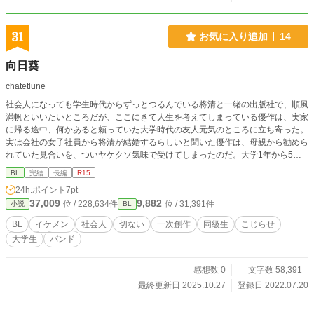
31
お気に入り追加
14
向日葵
chatetlune
社会人になっても学生時代からずっとつるんでいる将清と一緒の出版社で、順風
満帆といいたいところだが、ここにきて人生を考えてしまっている優作は、実家
に帰る途中、何かあると頼っていた大学時代の友人元気のところに立ち寄った。
実は会社の女子社員から将清が結婚するらしいと聞いた優作は、母親から勧めら
れていた見合いを、ついヤケクソ気味で受けてしまったのだ。大学1年から5年
以上の付き合いなのになかなか進展しないモテイケメン将清とこじらせ優作のエ
BL
完結
長編
R15
ピソード。
24h.ポイント
7pt
37,009
9,882
位 / 228,634件
位 / 31,391件
小説
BL
BL
イケメン
社会人
切ない
一次創作
同級生
こじらせ
大学生
バンド
感想数 0
文字数 58,391
最終更新日 2025.10.27
登録日 2022.07.20