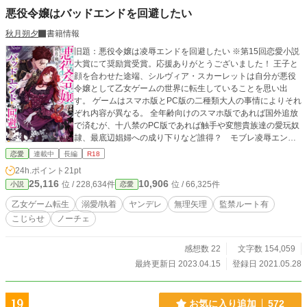
悪役令嬢はバッドエンドを回避したい
秋月朔夕
書籍情報
旧題：悪役令嬢は凌辱エンドを回避したい ※第15回恋愛小説
大賞にて奨励賞受賞。応援ありがとうございました！ 王子と
顔を合わせた途端、シルヴィア・スカーレットは自分が悪役
令嬢として乙女ゲームの世界に転生していることを思い出
す。 ゲームはスマホ版とPC版の二種類大人の事情によりそれ
ぞれ内容が異なる。 全年齢向けのスマホ版であれば国外追放
で済むが、十八禁のPC版であれば触手や変態貴族達の愛玩奴
隷、最底辺娼婦への成り下りなど誰得？ モブレ凌辱エンド
がシルヴィアを待ち構えている。 自分に訪れるであろう恐ろ
恋愛
連載中
長編
R18
しい未来を変えようと王子との婚約破棄をしようとしたり、
24h.ポイント
21pt
攻略キャラである兄弟達と仲良くしようとすれば、何故か攻
25,116
10,906
位 / 228,634件
位 / 66,325件
小説
恋愛
略キャラ達がシルヴィアに興味を持ち始めた。 運命から逃げ
ようとすればする程、さらなる地獄を呼び起こすこととなっ
乙女ゲーム転生
溺愛/執着
ヤンデレ
無理矢理
監禁ルート有
たが……？
こじらせ
ノーチェ
感想数 22
文字数 154,059
最終更新日 2023.04.15
登録日 2021.05.28
19
お気に入り追加
572