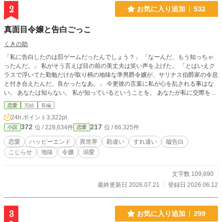
2
お気に入り追加
532
真面目令嬢と告白ごっこ
くきの助
「私に告白したのは罰ゲームだったんでしょう？」 「なーんだ、もう知っちゃ
ったんだ。」 私がそう言えば目の前の美丈夫は笑い声を上げた。 「とはいえク
ラスで浮いてた勤勉だけが取り柄の地味な準男爵令嬢が、サリナス伯爵家の令息
と付き合えたんだ。良かったなあ。」 今更彼の言葉に私が心を乱される事はな
い。 あなたは知らない。 私が知っているということを。 あなたが私に交際を申
し込んだのは罰ゲームだという事も、 貴族に罰ゲームを仕掛けるのはまずいか
恋愛
完結
長編
らと貴族じゃない準男爵令嬢を選んだ事も、 難易度を上げるために大真面目な
24h.ポイント
3,322pt
私を選んだ事も、 自分が真面目な女でも攻略できると悪友たちに見せつけたか
372
217
位 / 228,634件
位 / 66,325件
小説
恋愛
った事も。 ぜんぶぜんぶ、最初から知っていた。 「潮時だと思ってたんだ。ち
ょうど良かったよ。」 そうね。あなたの言う通りだわ。 先のないお付き合いは
恋愛
ハッピーエンド
異世界
勘違い
すれ違い
嘘告白
もう潮時。 さようならキャル。 お元気で。 こうして私たちのごっこ遊びは終わ
こじらせ
地味
令嬢
溺愛
りを迎えた。
文字数 109,690
最終更新日 2026.07.21
登録日 2026.06.12
3
お気に入り追加
299