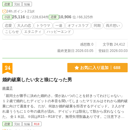
恋愛
完結
短編
24h.ポイント
21pt
25,116
10,906
位 / 228,634件
位 / 66,325件
小説
恋愛
恋愛
大人の恋
トラウマ
一途
オフィスラブ
同期
両片想い
こじらせ
エタニティ
ハッピーエンド
感想数 0
文字数 24,412
最終更新日 2026.03.05
登録日 2026.03.03
24
お気に入り追加
688
婚約破棄したい女と狼になった男
林優子
「親同士が勝手に決めた婚約さ。僕があいつのことを好きってわけじゃない」
１２歳で婚約したディビットの本音を聞いてしまったマリエルはそれから婚約破
棄に向けて邁進する。 だが、何故か婚約破棄を拒否するデイビッド。２人がす
れ違ううちに１０年の歳月が流れ、デイビッドは獣化して獣から戻れなくなっ
た。 全１８話。※回はR15～R18です。無理矢理獣姦ありです。ご注意下さ
い。 ※他サイトにも掲載しております。
恋愛
完結
短編
R18