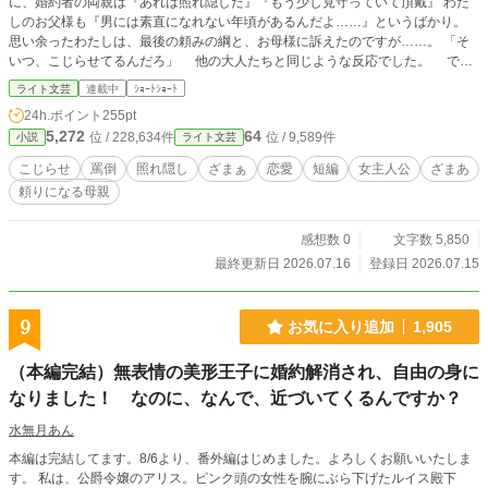
に、婚約者の両親は『あれは照れ隠しだ』『もう少し見守っていて頂戴』 わた
しのお父様も『男には素直になれない年頃があるんだよ……』というばかり。
思い余ったわたしは、最後の頼みの綱と、お母様に訴えたのですが……。 「そ
いつ、こじらせてるんだろ」 他の大人たちと同じような反応でした。 です
が、続く言葉が違いました。 「だが、それにお前の心が付き合う必要はない」
ライト文芸
連載中
ｼｮｰﾄｼｮｰﾄ
お母様は電光石火で全てをたちきって婚約者を成敗してくれるのでした。
24h.ポイント
255pt
5,272
64
位 / 228,634件
位 / 9,589件
小説
ライト文芸
こじらせ
罵倒
照れ隠し
ざまぁ
恋愛
短編
女主人公
ざまあ
頼りになる母親
感想数 0
文字数 5,850
最終更新日 2026.07.16
登録日 2026.07.15
9
お気に入り追加
1,905
（本編完結）無表情の美形王子に婚約解消され、自由の身に
なりました！ なのに、なんで、近づいてくるんですか？
水無月あん
本編は完結してます。8/6より、番外編はじめました。よろしくお願いいたしま
す。 私は、公爵令嬢のアリス。ピンク頭の女性を腕にぶら下げたルイス殿下