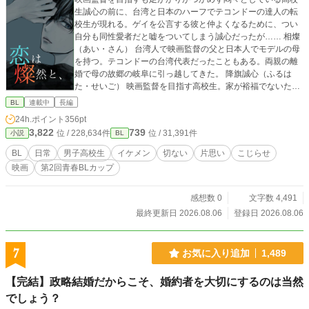
生誠心の前に、台湾と日本のハーフでテコンドーの達人の転
校生が現れる。ゲイを公言する彼と仲よくなるために、つい
自分も同性愛者だと嘘をついてしまう誠心だったが…… 相燦
（あい・さん） 台湾人で映画監督の父と日本人でモデルの母
を持つ。テコンドーの台湾代表だったこともある。両親の離
婚で母の故郷の岐阜に引っ越してきた。 降旗誠心（ふるは
た・せいご） 映画監督を目指す高校生。家が裕福でないた
め、高校を卒業したら働くことになっており、焦りを感じて
BL
連載中
長編
いる。アクション俳優として燦をキャスティングするために
24h.ポイント
356pt
ついゲイだと偽ってしまう。 茅野（ちの） 誠心のオタク仲
3,822
739
位 / 228,634件
位 / 31,391件
小説
BL
間。東京の大学に通いながら自主制作映画を撮っている。
BL
日常
男子高校生
イケメン
切ない
片思い
こじらせ
映画
第2回青春BLカップ
感想数 0
文字数 4,491
最終更新日 2026.08.06
登録日 2026.08.06
7
お気に入り追加
1,489
【完結】政略結婚だからこそ、婚約者を大切にするのは当然
でしょう？