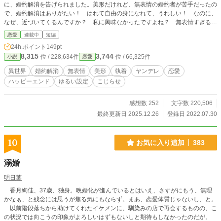
に、婚約解消を告げられました。美形だけれど、無表情の婚約者が苦手だったの
で、婚約解消はありがたい！ はれて自由の身になれて、うれしい！ なのに、
なぜ、近づいてくるんですか？ 私に興味なかったですよね？ 無表情すぎる、
美形王子の本心は？ こじらせ、ヤンデレ、執着っぽいものをつめた、ゆるゆる
恋愛
連載中
短編
っとした設定です。お気軽に楽しんでいただければ、嬉しいです。
24h.ポイント
149pt
8,315
3,744
位 / 228,634件
位 / 66,325件
小説
恋愛
異世界
婚約解消
無表情
美形
執着
ヤンデレ
恋愛
ハッピーエンド
ゆるい設定
こじらせ
感想数 252
文字数 220,506
最終更新日 2025.12.26
登録日 2022.07.30
10
お気に入り追加
383
溺婚
明日葉
香月絢佳、37歳、独身。晩婚化が進んでいるとはいえ、さすがにもう、無理
かなぁ、と残念には思うが焦る気にもならず。まあ、恋愛体質じゃないし、と。
以前階段落ちから助けてくれたイケメンに、馴染みの店で再会するものの、こ
の状況では向こうの印象がよろしいはずもないしと期待もしなかったのだが。