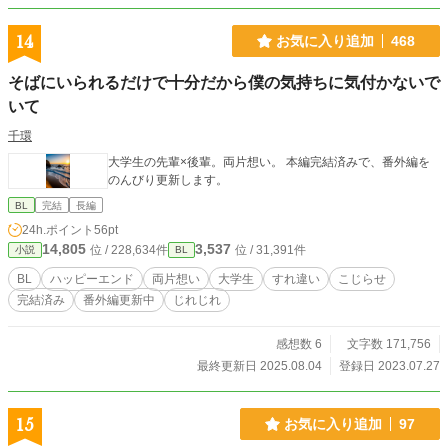
14
お気に入り追加
468
そばにいられるだけで十分だから僕の気持ちに気付かないで
いて
千環
大学生の先輩×後輩。両片想い。 本編完結済みで、番外編を
のんびり更新します。
BL
完結
長編
24h.ポイント
56pt
14,805
3,537
位 / 228,634件
位 / 31,391件
小説
BL
BL
ハッピーエンド
両片想い
大学生
すれ違い
こじらせ
完結済み
番外編更新中
じれじれ
感想数 6
文字数 171,756
最終更新日 2025.08.04
登録日 2023.07.27
15
お気に入り追加
97