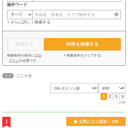
除外ワード
+ さらに詳しく検索する
保存する
89
件を検索する
検索条件の保存には
ロ
× 検索条件をクリアする
グイン
が必要です。
こじらせ
タグ
1
2
3
89
件
1
お気に入り追加
238