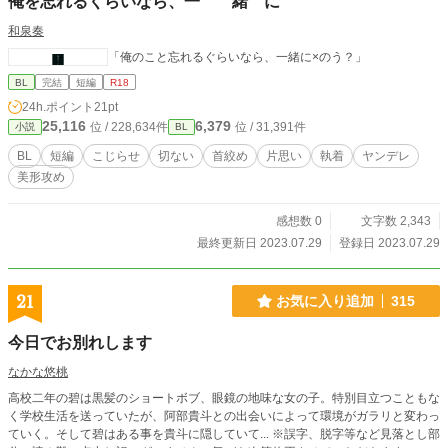
俺を忘れるくらいなら、一 緒 に
和泉奏
「俺のこと忘れるぐらいなら、一緒に×のう？」
BL
完結
短編
R18
24h.ポイント
21pt
25,116
6,379
位 / 228,634件
位 / 31,391件
小説
BL
BL
短編
こじらせ
切ない
首絞め
片思い
執着
ヤンデレ
美形攻め
感想数 0
文字数 2,343
最終更新日 2023.07.29
登録日 2023.07.29
21
お気に入り追加
315
今日でお別れします
なかな悠桃
高校二年の碧は黒髪のショートボブ、眼鏡の地味な女の子。特別目立つこともな
く学校生活を送っていたが、阿部貴斗との出会いによって環境がガラリと変わっ
ていく。そして碧はある事を貴斗に隠していて... ※誤字、脱字等など見落とし部