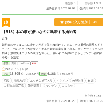
感想数 6
文字数 1,383
最終更新日 2023.09.02
登録日 2023.09.02
13
お気に入り追加
649
【R18】私の事が嫌いなのに執着する婚約者
京佳
婚約者のサミュエルに冷たい態度を取られ続けているエリカは我慢の限界を迎え
ていた。ついにエリカはサミュエルに婚約破棄を願い出る。するとサミュエルは
豹変し無理矢理エリカの純潔を奪った。 嫌われ？令嬢×こじらせヤンデレ婚約者
ゆるゆる設定
恋愛
完結
ｼｮｰﾄｼｮｰﾄ
R18
24h.ポイント
63pt
13,805
6,166
位 / 228,634件
位 / 66,325件
小説
恋愛
恋愛
溺愛/執着
エッチな描写あり
イケメン
無理矢理
Ｒ18
ご都合主義万歳
婚約破棄？
ヤンデレ
こじらせ
文字数 6,158
最終更新日 2021.03.20
登録日 2021.03.20