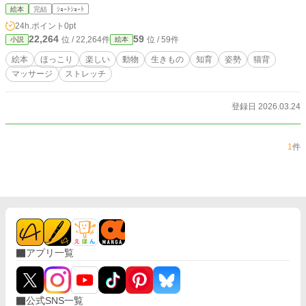
絵本
完結
ｼｮｰﾄｼｮｰﾄ
24h.ポイント
0pt
22,264
59
位 / 22,264件
位 / 59件
小説
絵本
絵本
ほっこり
楽しい
動物
生きもの
知育
姿勢
猫背
マッサージ
ストレッチ
登録日 2026.03.24
1
件
アプリ一覧
公式SNS一覧