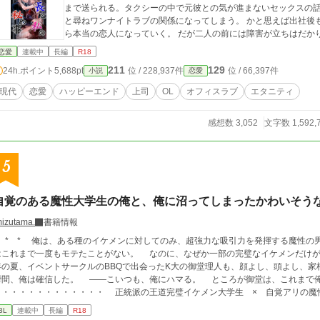
まで送られる。タクシーの中で元彼との気が進まないセックスの
と尋ねワンナイトラブの関係になってしまう。 かと思えば出社後
恋愛
連載中
長編
R18
211
129
24h.ポイント
5,688pt
位 / 228,937件
位 / 66,397件
小説
恋愛
現代
恋愛
ハッピーエンド
上司
OL
オフィスラブ
エタニティ
感想数 3,052
文字数 1,592,
5
自覚のある魔性大学生の俺と、俺に沼ってしまったかわいそう
mizutama.
書籍情報
ケメンに対してのみ、超強力な吸引力を発揮する魔性の男である。 ただし、見た目は平凡。 女子に
れまで一度もモテたことがない。 なのに、なぜか一部の完璧なイケメンだけが、俺に異常なほど沼ってしまうのだ。 大学二
の夏、イベントサークルのBBQで出会ったK大の御堂理人も、顔よし、頭よし、家柄よしの完璧
は確信した。 ――こいつも、俺にハマる。 ところが御堂は、これまで俺が出会った男たちとは少し違っていた。
・・・・・・・・・・ 正統派の王道完璧イケメン大学生 × 自覚アリの魔性の大学生（平凡） ☆気の向くままに書いて
います。 更新頻度は気力と体力次第。応援よろしくおねがいします！
BL
連載中
長編
R18