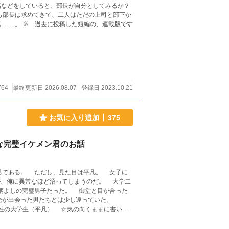
話などをしていると、部長が自分としてみるか？
も部長は求めてきて、二人はただの上司と部下か
ら本当の恋人になっていく。 だが二人の前には障害が立ちはだかり……。 ※ 過去に投稿した短編の、連載版です
764
最終更新日 2026.08.07
登録日 2023.10.21
お気に入り追加
375
な完璧イケメン君のお話
男子だった。 御堂と目が合った