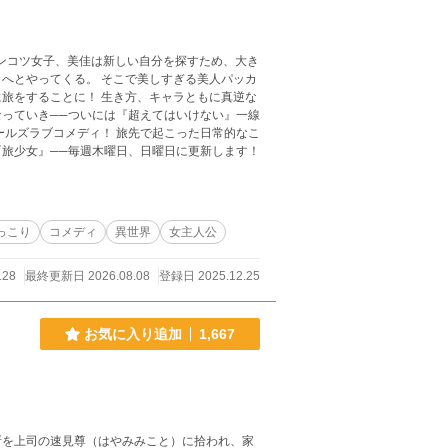
こで美しすぎる美人パッカ
き方、キャラともに真逆な
っていき──ついには『超えてはいけない』一線
旅少女』──毎週木曜日、日曜日に更新します！
っこり
コメディ
異世界
女主人公
128
最終更新日 2026.08.08
登録日 2025.12.25
お気に入り追加
1,667
所を上司の速見尊（はやみみこと）に拾われ、家