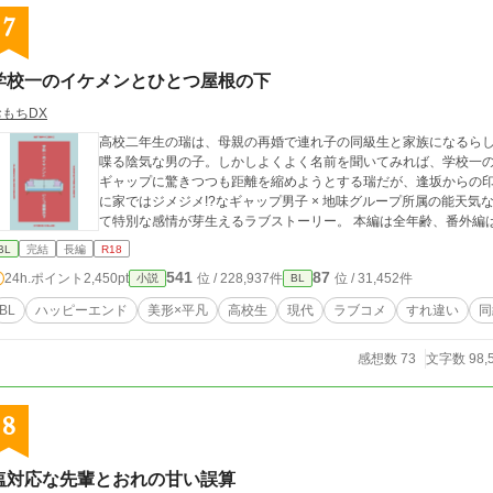
7
学校一のイケメンとひとつ屋根の下
おもちDX
高校二年生の瑞は、母親の再婚で連れ子の同級生と家族になるら
喋る陰気な男の子。しかしよくよく名前を聞いてみれば、学校一の
ギャップに驚きつつも距離を縮めようとする瑞だが、逢坂からの印象は最悪なよう
に家ではジメジメ!?なギャップ男子 × 地味グループ所属の能天気
て特別な感情が芽生えるラブストーリー。 本編は全
BL
完結
長編
R18
541
87
24h.ポイント
2,450pt
位 / 228,937件
位 / 31,452件
小説
BL
BL
ハッピーエンド
美形×平凡
高校生
現代
ラブコメ
すれ違い
同
感想数 73
文字数 98,
8
塩対応な先輩とおれの甘い誤算