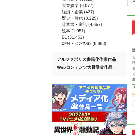
大衆娯楽 (6,077)
経済・企業 (437)
歴史・時代 (3,225)
児童書・童話 (4,657)
絵本 (1,051)
BL (31,452)
ｴｯｾｲ・ﾉﾝﾌｨｸｼｮﾝ (8,868)
アルファポリス書籍化作家作品
Webコンテンツ大賞受賞作品
ま
ではと怯
生
そ
ま