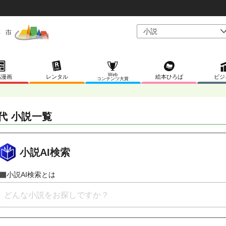
Web
稿漫画
レンタル
絵本ひろば
ビジ
コンテンツ大賞
代 小説一覧
小説AI検索
小説AI検索とは