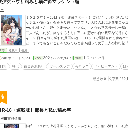
旅少女～ウザ絡みと猫の街マラケシュ編
ミカ
２０２６年１月15日（木）連載スタート！ 笑顔だけが取り柄のポンコツ女子、美佳は新しい自分を探すため、大き
な勇気と僅かな貯金を振り絞ってアフリカ大陸の北にあるモロッコへとやってくる。 そ
ーのお姉さん、愛生と出会い、ひょんなことから意気投合し一緒に旅をすることに！ 生
二人であったが、旅をするうちに互いに惹かれ合い親密な関係にな
を！？ 日本を遠く離れた異国の地、モロッコで展開される青春ガールズラブコメディ！ 旅先で起こった日常的なこ
と、そうでもないことをだらだらと書き綴った女子二人の旅行記『
青春
連載中
長編
202
1
24h.ポイント
5,851pt
位 / 228,937件
位 / 7,925件
小説
青春
日常
現代
百合要素あり
ガールズラブ
モロッコ
ハッピーエンド
ほ
感想数 0
文字数 180,
4
【R-18・連載版】部長と私の秘め事
臣桜
書籍情報
彼氏にフラれた上村朱里（うえむらあかり）は、酔い潰れていた