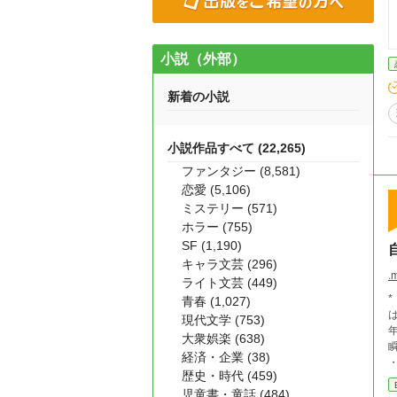
小説（外部）
新着の小説
小説作品すべて (22,265)
ファンタジー (8,581)
恋愛 (5,106)
ミステリー (571)
ホラー (755)
SF (1,190)
キャラ文芸 (296)
.
ライト文芸 (449)
* * * 俺は、ある種のイ
青春 (1,027)
はこ
現代文学 (753)
年
大衆娯楽 (638)
瞬間、俺
経済・企業 (38)
・・・
歴史・時代 (459)
児童書・童話 (484)