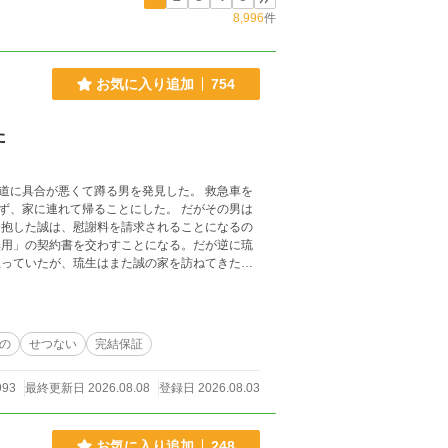
8,996
件
お気に入り追加
754
た
合が悪くて蹲る男を発見した。 救急車を
れて帰ることにした。 だがその男は
。最終話
の
せつない
完結保証
993
最終更新日 2026.08.08
登録日 2026.08.03
お気に入り追加
248