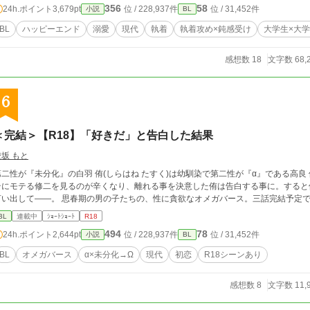
356
58
24h.ポイント
3,679pt
位 / 228,937件
位 / 31,452件
小説
BL
BL
ハッピーエンド
溺愛
現代
執着
執着攻め×鈍感受け
大学生×大
感想数 18
文字数 68,
6
＜完結＞【R18】「好きだ」と告白した結果
燈坂 もと
第二性が『未分化』の白羽 侑(しらはね たすく)は幼馴染で第二性が『α』である高良 
テにモテる修二を見るのが辛くなり、離れる事を決意した侑は告白する事に。すると
言い出して——。 思春期の男の子たちの、性に貪欲なオメガバース。三話完結予定
BL
連載中
ｼｮｰﾄｼｮｰﾄ
R18
494
78
24h.ポイント
2,644pt
位 / 228,937件
位 / 31,452件
小説
BL
BL
オメガバース
α×未分化→Ω
現代
初恋
R18シーンあり
感想数 8
文字数 11,