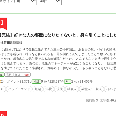
1
【完結】好きな人の邪魔になりたくないと、身を引くことにし
華抹茶
書籍情報
人に嫌われてばかりで孤独に生きてきた主人公小林誠は、ある日の夜、バイトの帰り道に具
呼ぼうにも断られ、構うなと言われるも、男が倒れこんでしまったことで放っておけず、家に連
さかの、超有名な人気俳優である水無瀬琉生だった。 とんでもない方法で琉生を介抱した誠は、慰謝料を請求されることになるの
えてしまう。 案の定、琉生のマネージャーが家にくることになり、「他言無用」の契約書を交わすことになる。だが逆に琉
を助けてくれたことに感謝され、お咎めは一切なかった。 もう会うこともないと思っていたが、琉生はまた誠の家を訪ねてきた。
の時の琉生は以前と同じで具合が悪く、またあの方法で助けてほしいと言ってきて―― 超人気俳優×孤独な一般人 ●全14話
BL
完結
短編
R18
で執筆済み。 ●一日二話ずつ更新します。 ●Rシーンには※あり。 現代BLと三人称の練習で書いた短いお話ですが、最後までお付
9
1
24h.ポイント
81,371pt
位 / 228,937件
位 / 31,452件
小説
BL
き合いいただけると嬉しいです。 よろしくおねがいいたします。
BL
ハッピーエンド
短編
溺愛
現代
社会人
芸能人×一般人
ほのぼ
感想数 3
文字数 46,