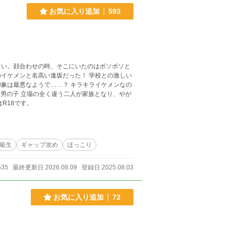
お気に入り追加
593
しい。顔合わせの時、そこにいたのはボソボソと
イケメンと名高い逢坂だった！ 学校との激しい
で……？ キラキライケメンなの
な男の子 立場の全く違う二人が家族となり、やが
年齢、番外編はR18です。
級生
ギャップ攻め
ほっこり
535
最終更新日 2026.08.09
登録日 2025.08.03
お気に入り追加
72