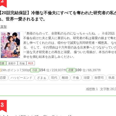
2
【20話完結保証】冷徹な不倫夫にすべてを奪われた研究者の私
れ、世界一愛されるまで。
杜英智
「奥様のものって、全部私のものになっちゃったね。」 ※全20話・毎日更新（執筆済み・完結保証） 五年以上も
不倫を続けた夫と愛人に裏切られ、研究者の私は最愛の娘まで奪われ、すべてを失っ
差し伸べてくれたのは、穏やかで誠実な共同研究者・橘悠真。 なぜか彼は、いつも私だけを優しく気にかけてくれ
る。 そして、その理由は十六年前のある出来事へとつながっていた――。 裏切った元夫たちへのスカッとざまぁ。
一途な天才研究者との再生と溺愛。 傷ついた母娘が、本当の幸せを取り戻す物語。 ※ハッピーエンド保証。母娘が
幸せを掴む結末をお楽しみください。
恋愛
連載中
長編
R15
154
100
24h.ポイント
7,500pt
位 / 228,937件
位 / 66,397件
小説
恋愛
恋愛
ハッピーエンド
ざまぁ
現代
離婚
不倫
溺愛
御曹司
執着
感想数 1
文字数 26,
3