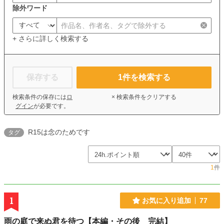
除外ワード
+ さらに詳しく検索する
保存する
1
件を検索する
検索条件の保存には
ロ
× 検索条件をクリアする
グイン
が必要です。
R15は念のためです
タグ
1
件
1
お気に入り追加
77
雨の庭で来ぬ君を待つ【本編・その後 完結】