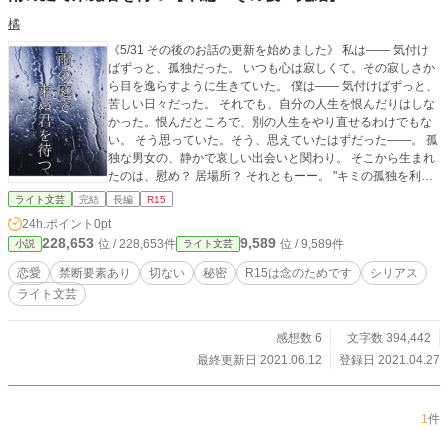
橘
《5/31 その後のお話の更新を始めました》 私は―― 気付け
ばずっと、孤独だった。 いつも心は寂しくて。その寂しさか
ら目を逸らすように生きていた。 僕は―― 気付けばずっと、
苦しい日々だった。 それでも、自分の人生を恨んだりはしな
かった。恨んだところで、別の人生をやり直せるわけでもな
い。 そう思っていた。そう、思えていたはずだった――。 孤
独な男女の、静かで哀しい出会いと関わり。 そこから生まれ
たのは、慰め？ 居場所？ それともーー。 "キミの孤独を利用
したんだ" ※注意……暗いです。かつ、禁断要素ありです。
ライト文芸
完結
長編
R15
以前他サイトにて掲載しておりましたものを、修正しており
24h.ポイント
0pt
ます。
228,653
9,589
位 / 228,653件
位 / 9,589件
小説
ライト文芸
恋愛
禁断要素あり
切ない
秘密
R15は念のためです
シリアス
ライト文芸
感想数 6
文字数 394,442
最終更新日 2021.06.12
登録日 2021.04.27
1
件