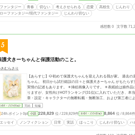
の音に導かれ、記憶と喪失の境界を彷徨う魂の物語。これは、愛
ファンタジー
青春
切ない
考えさせられる
恋愛
高校生
じんわり
すことで再生へと向かう、切なくも温かい心の旅路である。あな
ローファンタジー/現代ファンタジー
じんわり切ない
感想数 0
文字数 71,
5
保護犬きーちゃんと保護活動のこと。
ゆきむらさり
【あらすじ】🐶初めて保護犬ちゃんを迎え入れる我が家。 過去の哀しい実情のせいで人間不信で怯える保護犬きー
ちゃん。 初日から試行錯誤の日々と保護犬きーちゃん がもたらす至福の日々。 ✴️保護犬ちゃん達の過去・現在の
実情の記述もあります。 ✴️挿絵画像入りです。 ✴️表紙絵は娘作品になります(🎨手書きです)。 ✴️ 稚拙な作品ではあ
りますが、女性向けHOTランキング(31位)に入れていただき、本当にありがと
章・設定・キャラクターの無断転載・無断加工、および第三者によ
ｴｯｾｲ・ﾉﾝﾌｨｸｼｮﾝ
完結
短編
228,829
8,864
24h.ポイント
0pt
位 / 228,829件
位 / 8,864
小説
ｴｯｾｲ・ﾉﾝﾌｨｸｼｮﾝ
エッセイ
ノンフィクション
日常
実話
ほっこり
じんわり切ない
ハ