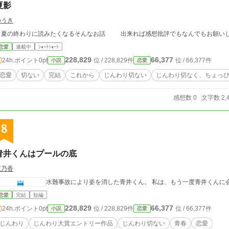
夏影
ゆうき
夏の終わりに読みたくなるそんなお話 出来れば感想批評でもなんでもお願
恋愛
連載中
ｼｮｰﾄｼｮｰﾄ
228,829
66,377
24h.ポイント
0pt
位 / 228,829件
位 / 66,377件
小説
恋愛
恋愛
切ない
完結
これから
じんわり切ない
じんわり切なく、ちょっ
感想数 0
文字数 2,
8
青井くんはプールの底
江乃香
水難事故により姿を消した青井くん。 私は、もう一度青井くんに
恋愛
完結
短編
228,829
66,377
24h.ポイント
0pt
位 / 228,829件
位 / 66,377件
小説
恋愛
じんわり
じんわり大賞エントリー作品
じんわり切ない
青春
恋愛