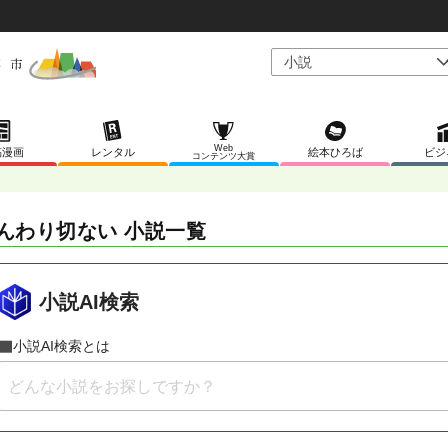
Web
稿漫画
レンタル
絵本ひろば
ビジ
コンテンツ大賞
んわり切ない 小説一覧
小説AI検索
小説AI検索とは