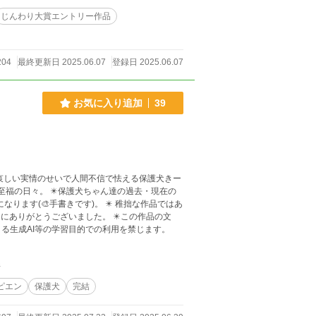
する人を失った悲しみと向き合い、記憶を風に還
じんわり大賞エントリー作品
たは、この風鈴の音に、何を願うだろうか？
204
最終更新日 2025.06.07
登録日 2025.06.07
お気に入り追加
39
うございました。 ✴️この作品の文
る生成AI等の学習目的での利用を禁じます。
件
ピエン
保護犬
完結