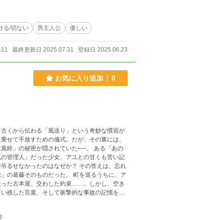
ける/切ない
男主人公
優しい
411
最終更新日 2025.07.31
登録日 2025.06.23
お気に入り追加
0
、古くから伝わる「風送り」という奇妙な慣習が
に乗せて手放すための儀式。だが、その裏には、
の秘密が隠されていた──。 ある「あの
風の管理人」だった少女、アユとの甘くも苦い記
吊るせなかったのはなぜか？ その答えは、忘れ
ものだった。 町を巡るうちに、ア
通った古本屋、交わした約束……。しかし、空き
言い残した言葉、そして衝撃的な事故の記憶を呼
私」という少女の
最愛の人を失った少女が、彼の記憶を永遠に留め
件
中で、彼女が下す究極の選択とは──。 風鈴