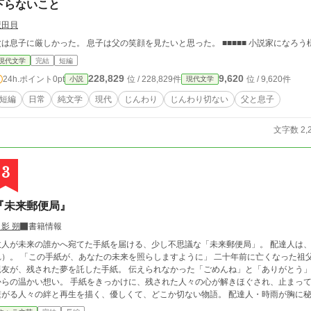
下らないこと
腹田貝
父は息子に厳しかった。 息子は父の笑顔を見た
現代文学
完結
短編
228,829
9,620
24h.ポイント
0pt
位 / 228,829件
位 / 9,620件
小説
現代文学
短編
日常
純文学
現代
じんわり
じんわり切ない
父と息子
文字数 2,
3
『未来郵便局』
影 朔
書籍情報
故人が未来の誰かへ宛てた手紙を届ける、少し不思議な「未来郵便局」。 配達人は
れ）。 「この手紙が、あなたの未来を照らしますように」 二十年前に亡くなった祖
親友が、残された夢を託した手紙。 伝えられなかった「ごめんね」と「ありがとう」
からの温かい想い。 手紙をきっかけに、残された人々の心が解きほぐされ、止まって
繋がる人々の絆と再生を描く、優しくて、どこか切ない物語。 配達人・時雨が胸に秘
後、あなたの心に温かい光が灯る、感動の連作短編集。