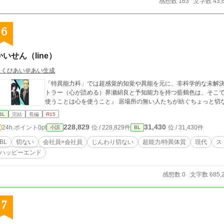
感想数 163
文字数 43,
6
かいせん（line）
たくひあい＠あい生成
「特異能力科」では超感覚的知覚や異能を元に、非科学的な未解決
トラー（心が読める）界瀬絹良と予知能力を持つ藍鶴色は、そこでのパ
使うことは心を使うこと』 居場所の無い人たちが紡ぐちょっ
BL
完結
長編
R15
228,829
31,430
24h.ポイント
0pt
位 / 228,829件
位 / 31,430件
小説
BL
BL
切ない
会社員×会社員
じんわり切ない
超能力/特異体質
現代
ス
ハッピーエンド
感想数 0
文字数 685,
7