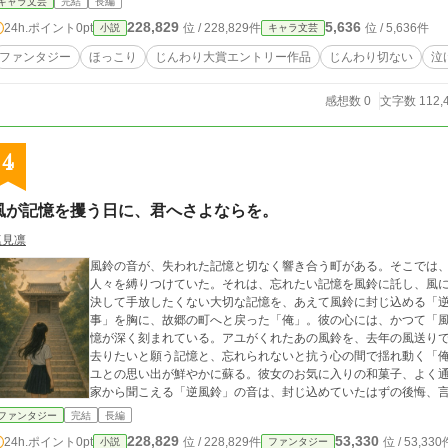
キャラ文芸
完結
長編
228,829
5,636
24h.ポイント
0pt
位 / 228,829件
位 / 5,636件
小説
キャラ文芸
ファンタジー
ほっこり
じんわり大賞エントリー作品
じんわり切ない
泣
感想数 0
文字数 112,
4
風が記憶を攫う日に、君へさよならを。
塩見凛
風鈴の音が、失われた記憶と切なく響き合う町がある。そこでは
人々を縛りつけていた。それは、忘れたい記憶を風鈴に託し、風
決して手放したくない大切な記憶を、あえて風鈴に封じ込める「逆風鈴」
事」を胸に、故郷の町へと戻った「俺」。彼の心には、かつて「
憶が深く刻まれている。アユがくれたあの風鈴を、去年の風送りで
去りたいと願う記憶と、忘れられないと抗う心の間で揺れ動く「俺」の葛藤その
ユとの思い出が鮮やかに蘇る。彼女のお気に入りの和菓子、よく
家から聞こえる「逆風鈴」の音は、封じ込めていたはずの後悔、
び覚ます。記憶が蘇るたび、「俺」の存在は現実から薄れていくようだった。 やがて、物語は「
ファンタジー
完結
長編
視点へと移る。そこで明かされるのは、あまりにも切ない真実。
228,829
53,330
24h.ポイント
0pt
位 / 228,829件
位 / 53,330
小説
ファンタジー
るために逆風鈴に託した願い。そして、抗いようのない時間の流れの