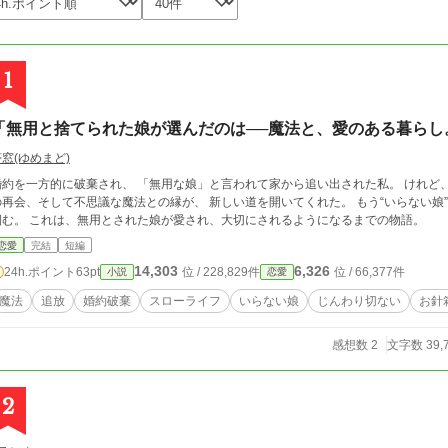
1
「無用と捨てられた娘が選んだのは──魔法と、愛のある暮らし
窓(ゆめまど)
約を一方的に破棄され、 「無用な娘」と言われて家から追い出された私。 けれど、寮での生活、仲間との出会い、 幼馴染の騎士と
再会、そして不思議な魔法との縁が、 新しい道を開いてくれた。 もう“いらない娘”ではない。 私は自分の力で、ほんとうの幸せを
掴む。 これは、無用とされた娘が愛され、大切にされるようになるまでの物語。
恋愛
完結
短編
14,303
6,326
24h.ポイント
63pt
位 / 228,829件
位 / 66,377件
小説
恋愛
魔法
追放
婚約破棄
スローライフ
いらない娘
じんわり切ない
お針
感想数 2
文字数 39,
2