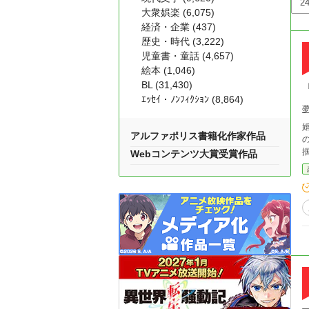
大衆娯楽 (6,075)
経済・企業 (437)
歴史・時代 (3,222)
児童書・童話 (4,657)
絵本 (1,046)
BL (31,430)
ｴｯｾｲ・ﾉﾝﾌｨｸｼｮﾝ (8,864)
夢
婚
アルファポリス書籍化作家作品
の
Webコンテンツ大賞受賞作品