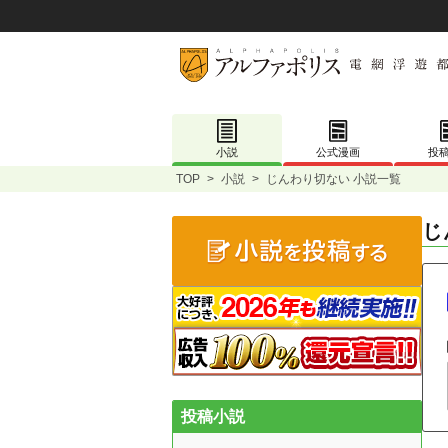
小説
公式漫画
投
TOP
>
小説
>
じんわり切ない 小説一覧
じ
投稿小説