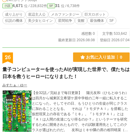
24h.ポイント
306pt
託したのは、地下深くに封印されていた伝説の星骸機《アス
4,671
31
位 / 228,832件
位 / 6,738件
小説
SF
トラル・ヴェイン》。 そして、その機体と共に眠っていたの
は、人に恋をしないはずの律姫、ルシェリア・ノアだった。
成り上がり
底辺主人公
メカファンタジー
巨大ロボット
感情を持たぬ戦乙女。 名ではなく役割で呼ばれてきた少女。
伝説の機体
美少女ヒロイン
星間戦争
覚醒
最強機体
SF
人の心を理解せず、ただ操縦者を補助するためだけに存在す
るはずだった彼女は、レオと出会い、少しずつ変わり始め
る。 だが、世界は優しくない。 律姫を「資源」として扱う者
感想数 0
文字数 533,642
たち。 封印機を狙う騎士団。 廃工区の底辺少年を、決して英
最終更新日 2026.08.08
登録日 2026.07.04
雄とは認めない空の支配者たち。 レオが手にした力は、夢を
叶えるための翼であると同時に、巨大な争いへ引きずり込ま
れる証でもあった。 それでも彼は、目の前で泣いている誰か
26
お気に入り追加
0
を見捨てられない。 たとえ敵が貴族でも、騎士団でも、世界
そのものでも。 たとえ自分の機体が傷つき、体が限界を迎え
量子コンピューターを使ったAIが実現した世界で、僕たちは
ても。 泥の中で見上げていた星は、いつしかレオ自身の手の
日本を救うヒーローになりました！
中で輝き始める。 これは、底辺操縦士の少年が伝説機と出会
い、恋を知らない律姫の心を目覚めさせ、奪われた者たちの
みすたぁ・ゆー
鎖を断ち切っていく物語。 壊れかけの相棒に話しかけていた
少年は、やがて空を揺るがす騎士となる。 ――泥の底からで
【全32話／完結まで毎日更新】 陽元友和（ひもとゆうわ）
も、星には手が届く。
は四月から城東区立希望ケ原中学校の二年一組に転入するこ
とになった。そしてその日、もうひとりの生徒が同じクラス
に加わることとなる。 それは『トモダチＡＩ』を搭載した
仮想現実上の存在である『ミキ』。『トモダチＡＩ』とは
『ＡＩは人間の友達になり得るのか？』というテーマを研究
するために開発されたもので、その試験運用先としてこのク
ラスが選ばれたのだ。 友和はミキや隣の席の相羽晴菜（あ