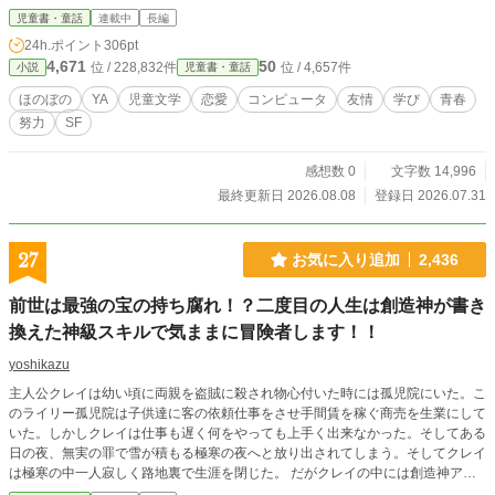
いばはるな）、担任教師の千堂真盛（せんどうまもる）たち
児童書・童話
連載中
長編
とともに新たな環境での生活をスタートさせる。 授業では
24h.ポイント
306pt
ミキを通じてＡＩと人間の違い、ＡＩとの接し方などの議論
4,671
50
位 / 228,832件
位 / 4,657件
小説
児童書・童話
を深め、二年一組の面々は大切なことを学んでいく。 そん
なある日、とある出来事をきっかけに、友和は『トモダチＡ
ほのぼの
YA
児童文学
恋愛
コンピュータ
友情
学び
青春
Ｉ』とその試験運用の裏に衝撃的な秘密が隠されていること
努力
SF
に気付いてしまう。 さらに追い打ちを掛けるように、その
後の日本の運命を左右するような事件が起こり、友和はひと
つの決断を迫られる。それは場合によっては自らの『死』の
感想数 0
文字数 14,996
危険性もある。 ――果たして『トモダチＡＩ』に隠された
最終更新日 2026.08.08
登録日 2026.07.31
秘密とは何か？ そして友和はどんな選択をするのだろう
か？
27
お気に入り追加
2,436
前世は最強の宝の持ち腐れ！？二度目の人生は創造神が書き
換えた神級スキルで気ままに冒険者します！！
yoshikazu
主人公クレイは幼い頃に両親を盗賊に殺され物心付いた時には孤児院にいた。こ
のライリー孤児院は子供達に客の依頼仕事をさせ手間賃を稼ぐ商売を生業にして
いた。しかしクレイは仕事も遅く何をやっても上手く出来なかった。そしてある
日の夜、無実の罪で雪が積もる極寒の夜へと放り出されてしまう。そしてクレイ
は極寒の中一人寂しく路地裏で生涯を閉じた。 だがクレイの中には創造神アル
フェリアが創造した神の称号とスキルが眠っていた。しかし創造神アルフェリア