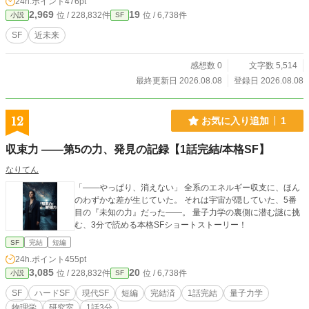
24h.ポイント
476pt
2,969
19
位 / 228,832件
位 / 6,738件
小説
SF
SF
近未来
感想数 0
文字数 5,514
最終更新日 2026.08.08
登録日 2026.08.08
12
お気に入り追加
1
収束力 ――第5の力、発見の記録【1話完結/本格SF】
なりてん
「――やっぱり、消えない」 全系のエネルギー収支に、ほん
のわずかな差が生じていた。 それは宇宙が隠していた、5番
目の『未知の力』だった――。 量子力学の裏側に潜む謎に挑
む、3分で読める本格SFショートストーリー！
SF
完結
短編
24h.ポイント
455pt
3,085
20
位 / 228,832件
位 / 6,738件
小説
SF
SF
ハードSF
現代SF
短編
完結済
1話完結
量子力学
物理学
研究室
1話3分