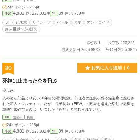
24h.ポイント
285pt
4,981
39
位 / 228,832件
位 / 6,738件
小説
SF
SF
近未来
サイボーグ
バトル
恋愛
アンドロイド
終末世界×ほのぼの
感想数 1
文字数 125,242
最終更新日 2026.08.08
登録日 2025.08.17
30
お気に入り追加
0
死神は止まった空を飛ぶ
みにみ
人の命が部品より安い10年目の泥沼戦線。前任者の血痕が残る操縦席に座らさ
れた新人・ウルティマ。だが、電子制御（FBW）の限界を超えた挙動で敵機を
単機で破砕する彼は、いつしか『死神』と恐れられていく。
SF
連載中
長編
24h.ポイント
285pt
4,981
39
位 / 228,832件
位 / 6,738件
小説
SF