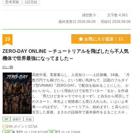
思考実験
1話完結
感想数 0
文字数 4,961
最終更新日 2026.08.08
登録日 2026.08.08
19
お気に入り追加
11
ZERO-DAY ONLINE ～チュートリアルを飛ばしたら不人気
機体で世界最強になってました～
白い鴉
高校中退、実家暮らし、人見知り――上比留楓、18歳。 「月
数万円でも稼げたら」という軽い気持ちで、話題のフルダイ
ブ型VRMMO『ZERO-DAY』で配信を始めることにした。 か
わいいから、という理由だけで女性アバター「るか」を作成
し、「男だけど女キャラでやりまーす!」と自分から明言して
のスタート。幸先よく視聴者にも受け入れられ、いよいよ本
番――のはずが、「チュートリアル、始めます!」と高らかに
宣言した直後、まさかの誤操作で基本操作をまるごとスキッ
プしてしまう。 説明ゼロのまま丸腰で戦場に放り出された楓
SF
連載中
長編
が、整備拠点の片隅でようやく見つけたのは、誰にも選ばれ
24h.ポイント
327pt
ることなく放置されていた、黄色くて巨大な不人気機体。
4,321
27
位 / 228,832件
位 / 6,738件
小説
SF