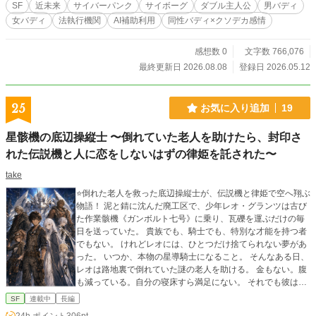
隠れするのは世界最恐の巨大組織の影。 致死性のドラッ
SF
近未来
サイバーパンク
サイボーグ
ダブル主人公
男バディ
グ、軍の横流し兵器、そして街を裏から支配する巨大マフィ
女バディ
法執行機関
AI補助利用
同性バディ×クソデカ感情
ア。 一方、天使の街ロサンゼルスでは女性私立探偵アリ
ア・シズク・ウォーカーが不可思議な依頼を受ける。 親友
のUSCIB（統一国家刑事局）チーフであるクロエ・フォン・
感想数 0
文字数 766,076
ヴァレンティーヌの助けを得て、捜査した先に広がるのは
最終更新日 2026.08.08
登録日 2026.05.12
「底無しの暗黒」であった。 二人のエクスキューショナー
(法執行官)と私立探偵、刑事局捜査官……二つのバディの運命
が交わる時、大きな運命が動き出す。 ハードボイルド・サ
25
お気に入り追加
19
イバーパンク・アクション、開幕。
星骸機の底辺操縦士 〜倒れていた老人を助けたら、封印さ
れた伝説機と人に恋をしないはずの律姫を託された〜
take
⭐️倒れた老人を救った底辺操縦士が、伝説機と律姫で空へ翔ぶ
物語！ 泥と錆に沈んだ廃工区で、少年レオ・グランツは古び
た作業骸機《ガンボルト七号》に乗り、瓦礫を運ぶだけの毎
日を送っていた。 貴族でも、騎士でも、特別な才能を持つ者
でもない。 けれどレオには、ひとつだけ捨てられない夢があ
った。 いつか、本物の星導騎士になること。 そんなある日、
レオは路地裏で倒れていた謎の老人を助ける。 金もない。腹
も減っている。自分の寝床すら満足にない。 それでも彼は、
見捨てて眠るくらいなら、腹を空かせて眠る方を選んだ。 そ
SF
連載中
長編
の小さな善意が、レオの運命を大きく変える。 老人がレオに