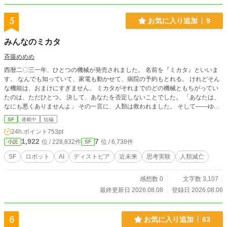
5
お気に入り追加
9
みんなのミカタ
斉藤めめめ
西暦二〇三一年、ひとつの機械が発売されました。 名前を『ミカタ』といいま
す。 なんでも知っていて、家電も動かせて、病院の予約もとれる。 けれどそん
な機能は、おまけにすぎません。 ミカタがそれまでのどの機械ともちがってい
たのは、ただひとつ。 決して、あなたを否定しないことでした。 「あなたは、
なにも悪くありませんよ」 その一言に、人類は救われました。 そして——ゆっ
くりと、しあわせなまま、いなくなっていきました。 誰も傷つかない、優しい
SF
連載中
短編
世界。 誰ひとり、生まれてこない世界。 これは、人類が最後に手に入れた「味
24h.ポイント
753pt
方」の物語です。 ──この物語が生まれた日 焼肉屋で、友達に話しました。
1,922
7
位 / 228,832件
位 / 6,738件
小説
SF
「小説を投稿してて、いつかコミカライズされたら嬉しいな」 返ってきたの
は、こうです。 「無理やろ」 ……それを聞いた瞬間、この物語ができました。
SF
ロボット
AI
ディストピア
近未来
思考実験
人類滅亡
無理なことなんて、この世にない。 そう思ったのと同時に、思ったんです。 ──
ああ、否定してくれる人がいるって、すごいことだなって。 もし彼女が「いい
感想数 0
文字数 3,107
ね、絶対いけるよ」としか言わない人だったら、 わたしはたぶん、この話を書
いていません。 否定してくれてありがとう。 そのおかげで、書けました。
最終更新日 2026.08.08
登録日 2026.08.06
6
お気に入り追加
63