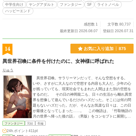
中学生向け
ヤングアダルト
ファンタジー
SF
ライトノベル
ハッピーエンド
感想数 1
文字数 80,737
最終更新日 2026.08.07
登録日 2026.07.31
14
お気に入り追加
875
異世界召喚に条件を付けたのに、女神様に呼ばれた
りゅう
異世界召喚。サラリーマンだって、そんな空想をする。
いや、さすがに大人なので空想する内容も大人だ。少年の心
が残っていても、現実社会でもまれた人間はまた別の空想を
するのだ。 その日の神岡龍二も、日々の生活から離れ異世
界を想像して遊んでいるだけのハズだった。そこには何の問
題もないハズだった。だが、そんなお気楽な日々は、この日
が最後となってしまった……。 この物語は、「竹取物語の
月の世界へ帰った後の話」（男版）をコンセプトに展開して
いきます。 注：この作品は、小説家になろう、カクヨム、テ
ファンタジー
完結
長編
イルズでも公開していますが、構成が違う場合もあります。
24h.ポイント
411pt