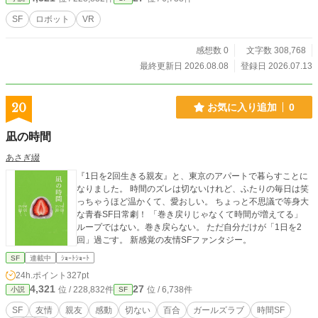
「なんかこれでいいや」の一言で組み上げたその機体を、彼
は「イエローサブマリン」と名付ける。 変形の仕方すら分か
SF
ロボット
VR
らないまま、ひたすら徒歩で戦場へ向かう新人配信者――の
はずが、その戦いぶりはどこかおかしい。敵の攻撃は確かに
感想数 0
文字数 308,768
当たっているはずなのに、なぜか一切ダメージを受けない。
本人はいたって真面目に「この機体、足遅いし弱いなあ」と
最終更新日 2026.08.08
登録日 2026.07.13
思い込んだままなのに、気づけば視聴者から「不沈艦」と呼
ばれ始めていた。 無自覚、無頓着、そして圧倒的。 「チュー
トリアルを飛ばした男」が、誰にも気づかれないまま世界を
20
お気に入り追加
0
騒がせていく――配信×VRMMO無双コメディ、開幕。
凪の時間
あさぎ綴
『1日を2回生きる親友』と、東京のアパートで暮らすことに
なりました。 時間のズレは切ないけれど、ふたりの毎日は笑
っちゃうほど温かくて、愛おしい。 ちょっと不思議で等身大
な青春SF日常劇！ 「巻き戻りじゃなくて時間が増えてる」
ループではない。巻き戻らない。 ただ自分だけが「1日を2
回」過ごす。 新感覚の友情SFファンタジー。
SF
連載中
ｼｮｰﾄｼｮｰﾄ
24h.ポイント
327pt
4,321
27
位 / 228,832件
位 / 6,738件
小説
SF
SF
友情
親友
感動
切ない
百合
ガールズラブ
時間SF