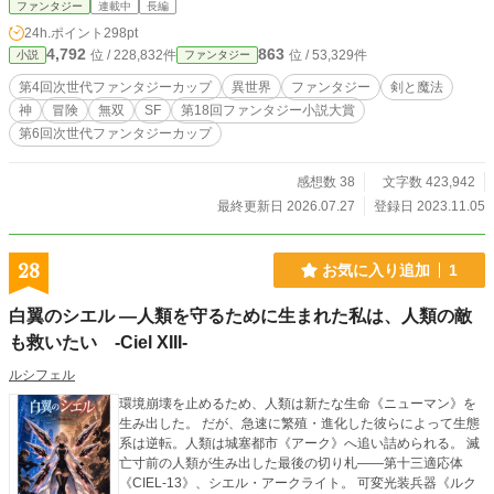
ファンタジー
連載中
長編
の手違いで神のスキルが使いたくても使えなかったのだ。 創造神アルフェリ
24h.ポイント
298pt
アはクレイの魂を呼び寄せお詫びに神の称号とスキルを書き換える。それは経験
4,792
863
位 / 228,832件
位 / 53,329件
小説
ファンタジー
したスキルを自分のものに出来るものであった。 そしてクレイは元居た世界
に転生しゼノアとして二度目の人生を始める。ここから前世での惨めな人生を振
第4回次世代ファンタジーカップ
異世界
ファンタジー
剣と魔法
り払うように神級スキルを引っ提げて冒険者として突き進む少年ゼノアの物語が
神
冒険
無双
SF
第18回ファンタジー小説大賞
始まる。
第6回次世代ファンタジーカップ
感想数 38
文字数 423,942
最終更新日 2026.07.27
登録日 2023.11.05
28
お気に入り追加
1
白翼のシエル ―人類を守るために生まれた私は、人類の敵
も救いたい -Ciel XIII-
ルシフェル
環境崩壊を止めるため、人類は新たな生命《ニューマン》を
生み出した。 だが、急速に繁殖・進化した彼らによって生態
系は逆転。人類は城塞都市《アーク》へ追い詰められる。 滅
亡寸前の人類が生み出した最後の切り札――第十三適応体
《CIEL-13》、シエル・アークライト。 可変光装兵器《ルク