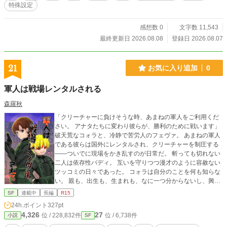
特殊設定
感想数 0
文字数 11,543
最終更新日 2026.08.08
登録日 2026.08.07
21
お気に入り追加
0
軍人は戦場レンタルされる
森羅秋
「クリーチャーに負けそうな時、あまねの軍人をご利用くだ
さい。 アナタたちに変わり彼らが、勝利のために戦います」
破天荒なコォラと、冷静で苦労人のフェヴァ。 あまねの軍人
である彼らは国外にレンタルされ、クリーチャーを制圧する
――ついでに現場をかき乱すのが日常だ。 斬っても切れない
二人は依存性バディ。 互いを守りつつ漫才のように容赦ない
ツッコミの日々であった。 コォラは自分のことを何も知らな
い。 親も、出生も、生まれも、なに一つ分からないし、興味
もない。 彼の世界にフェヴァがいてくれれば、それで良いと
SF
連載中
長編
R15
思っている。 そしてフェヴァは、戦うことでコォラを守り続
24h.ポイント
327pt
けていく。 ・小説家になろうにも投稿しています・
4,326
27
位 / 228,832件
位 / 6,738件
小説
SF