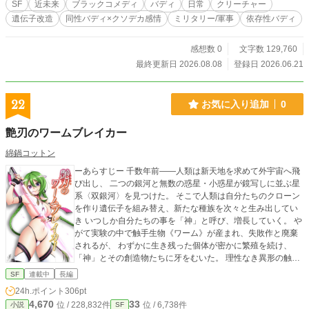
SF
近未来
ブラックコメディ
バディ
日常
クリーチャー
遺伝子改造
同性バディ×クソデカ感情
ミリタリー/軍事
依存性バディ
感想数 0
文字数 129,760
最終更新日 2026.08.08
登録日 2026.06.21
22
お気に入り追加
0
艶刃のワームブレイカー
綿鍋コットン
ーあらすじー 千数年前――人類は新天地を求めて外宇宙へ飛
び出し、 二つの銀河と無数の惑星・小惑星が鏡写しに並ぶ星
系〈双銀河〉を見つけた。 そこで人類は自分たちのクローン
を作り遺伝子を組み替え、新たな種族を次々と生み出してい
き いつしか自分たちの事を「神」と呼び、増長していく。 や
がて実験の中で触手生物《ワーム》が産まれ、失敗作と廃棄
されるが、 わずかに生き残った個体が密かに繁殖を続け、
「神」とその創造物たちに牙をむいた。 理性なき異形の触手
生物《ワーム》は星々に潜み、襲い、喰らい、交配によって
SF
連載中
長編
増え続ける。 それに対抗するため、人々と様々な種族を守る
24h.ポイント
306pt
戦士たち「ワームブレイカー」が生まれた。 それから千数年
4,670
33
位 / 228,832件
位 / 6,738件
小説
SF
後―― 触手生物《ワーム》は今も星々で人々を襲い続けてい