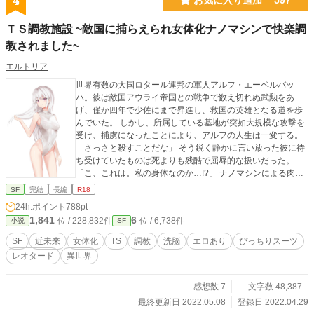
4
ＴＳ調教施設 ~敵国に捕らえられ女体化ナノマシンで快楽調
教されました~
エルトリア
世界有数の大国ロタール連邦の軍人アルフ・エーベルバッ
ハ。彼は敵国アウライ帝国との戦争で数え切れぬ武勲をあ
げ、僅か四年で少佐にまで昇進し、救国の英雄となる道を歩
んでいた。 しかし、所属している基地が突如大規模な攻撃を
受け、捕虜になったことにより、アルフの人生は一変する。
「さっさと殺すことだな」 そう鋭く静かに言い放った彼に待
ち受けていたものは死よりも残酷で屈辱的な扱いだった。
「こ、これは。私の身体なのか…!?」 ナノマシンによる肉体
改造によりアルフの身体は年端もいかない少女へと変容して
SF
完結
長編
R18
しまう。 怒りに震えるアルフ。調教師と呼ばれる男はそれを
24h.ポイント
788pt
見ながら言い放つ。 「お前は食事ではなく精液でしか栄養を
1,841
6
位 / 228,832件
位 / 6,738件
小説
SF
摂取出来ない身体になったんだよ」 こうしてアルフは089と
いう囚人番号を与えられ、雌奴隷として調教される第二の人
SF
近未来
女体化
TS
調教
洗脳
エロあり
ぴっちりスーツ
生を歩み始めた。 ※個人制作でコミカライズ版を配信しまし
レオタード
異世界
た。作品下部バナーでご検索ください！
感想数 7
文字数 48,387
最終更新日 2022.05.08
登録日 2022.04.29