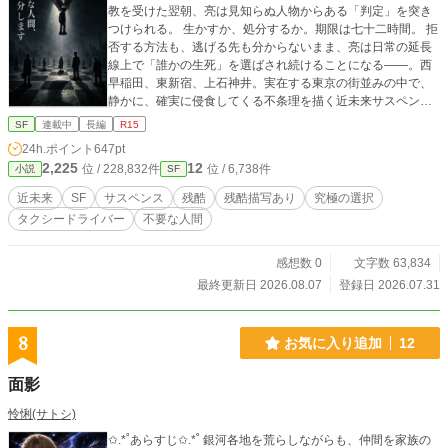
教を受けた翌朝、亮は見知らぬ人物からある「判定」を突き
つけられる。 生かすか、処分するか。期限は七十二時間。 拒
否する方法も、逃げる先も分からないまま、亮は日常の延長
線上で「誰かの生死」を選ばされ続けることになる——。西
早稲田、東新宿、上石神井。実在する東京の街並みの中で、
静かに、確実に侵食してくる不条理を描く近未来サスペン
ス。
SF
連載中
長編
R15
24h.ポイント
647pt
2,225
12
位 / 228,832件
位 / 6,738件
小説
SF
近未来
SF
サスペンス
残酷
残酷描写あり
究極の選択
タクシードライバー
不要な人間
感想数 0
文字数 63,834
最終更新日 2026.08.07
登録日 2026.07.31
8
お気に入り追加
12
面影
怜悧(サトシ)
✩.*˚あらすじ✩.*˚ 銀河各地を荒らしながらも、仲間を家族の