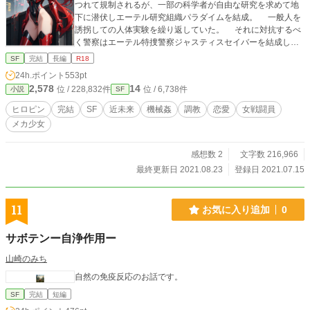
つれて規制されるが、一部の科学者が自由な研究を求めて地
下に潜伏しエーテル研究組織パラダイムを結成。 一般人を
誘拐しての人体実験を繰り返していた。 それに対抗するべ
く警察はエーテル特捜警察ジャスティスセイバーを結成しエ
ーテルを使った強化装備エーテルギアを纏った捜査員が日夜
SF
完結
長編
R18
パラダイム逮捕に向けて動いていた。 その一人ジャスティ
24h.ポイント
553pt
スレッドである晶は隊長である翔に大学時代から思慕を抱い
2,578
14
位 / 228,832件
位 / 6,738件
小説
SF
ていた。日々の捜査の中でも彼への思いは募っていき遂には
翔をおかずにオナニーを始めるまでになる。 その時、パラ
ヒロピン
完結
SF
近未来
機械姦
調教
恋愛
女戦闘員
ダイムのアジトの場所が後輩のジャスティスブルーのミーネ
メカ少女
からもたらされた。 早速ジャスティスセイバーはアジトに
向かっていくが。 エーテルによる人体改造、フタナリ、性
感帯増加、機械姦満載。 近未来SFR18小説ここに開幕 登
感想数 2
文字数 216,966
場人物紹介 翔：エーテルの若き研究者。その腕と頭脳を買わ
最終更新日 2021.08.23
登録日 2021.07.15
れジャスティスセイバーの隊長に 晶：翔のエーテル治療で助
けて貰った恩が恋に変わったヒロイン。ジャスティスレッド
として立ち向かう。 ミーネ：エーテルの研究者で翔の後輩。
11
お気に入り追加
0
パラダイムに誘拐され人体改造をされてしまった。 ピクシ
ブ、なろうのノクターンでも連載しています 若干恋愛要素
サボテンー自浄作用ー
あり ＊人体改造 強姦 レイプ 機械姦 拘束 拘束具 出
産 レズ 百合 近親姦 グロ表現あり
山崎のみち
自然の免疫反応のお話です。
SF
完結
短編