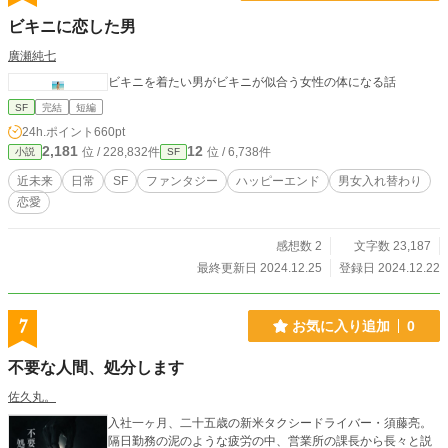
ビキニに恋した男
廣瀬純七
ビキニを着たい男がビキニが似合う女性の体になる話
SF
完結
短編
24h.ポイント
660pt
2,181
12
位 / 228,832件
位 / 6,738件
小説
SF
近未来
日常
SF
ファンタジー
ハッピーエンド
男女入れ替わり
恋愛
感想数 2
文字数 23,187
最終更新日 2024.12.25
登録日 2024.12.22
7
お気に入り追加
0
不要な人間、処分します
佐久丸。
入社一ヶ月、二十五歳の新米タクシードライバー・須藤亮。
隔日勤務の泥のような疲労の中、営業所の課長から長々と説