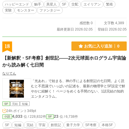
ハッピーエンド
触手
異星人
SF
交配
エイリアン
繁殖
実験
モンスター
ファンタジー
感想数 0
文字数 4,389
最終更新日 2026.02.05
登録日 2026.02.05
18
お気に入り追加
0
【新解釈・SF考察】創世記――2次元球面ホログラム宇宙論
から読み解く七日間
なりてん
「光あれ」で始まる、神の手による創世記の七日間。よく読
むと不思議でいっぱいの記述を、最新の物理学とSF設定で鮮
やかに紐解く！ ページをめくる手間のない、1話完結の知的
エンタメコラム。
SF
完結
短編
24h.ポイント
349pt
4,033
23
位 / 228,832件
位 / 6,738件
小説
SF
SF
短編
完結
宇宙
創世記
量子力学
SF考察
本格SF