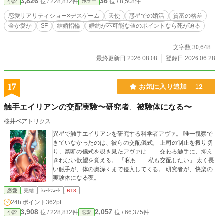
3,826
36
位 / 228,832件
位 / 8,508件
小説
ホラー
恋愛リアリティショー×デスゲーム
天使
惑星での婚活
貧富の格差
金か愛か
SF
結婚指輪
婚約が不可能な値のポイントなら死が迫る
文字数 30,648
最終更新日 2026.08.08
登録日 2026.06.28
17
お気に入り追加
12
触手エイリアンの交配実験〜研究者、被験体になる〜
桜井ベアトリクス
異星で触手エイリアンを研究する科学者アヴァ。 唯一観察で
きていなかったのは、彼らの交配儀式。 上司の制止を振り切
り、禁断の儀式を覗き見たアヴァは―― 交わる触手に、抑え
きれない欲望を覚える。 「私も……私も交配したい」 太く長
い触手が、体の奥深くまで侵入してくる。 研究者が、快楽の
実験体になる夜。
恋愛
完結
ｼｮｰﾄｼｮｰﾄ
R18
24h.ポイント
362pt
3,908
2,057
位 / 228,832件
位 / 66,375件
小説
恋愛