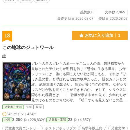
感想数 0
文字数 2,965
最終更新日 2026.08.07
登録日 2026.08.07
13
お気に入り追加
1
この地球のジュトワール
縫
ガレキの星のガレキの原── そこは大人の街、鋼鉄都市から
見放された子供たちが明日を信じて懸命に生きる世界。 少年
シリウスには、誰にも聞こえない歌が聞こえる。 それは『ほ
うき星の君』と呼ばれる歌姫の歌声だった。 親友カノンとの
絆。 武装軍団との出会い。 歌姫が導く"宝"の存在。 なぜシリ
ウスだけが歌を聞くことができるのか。 そして、シリウスに
隠された秘密とは――。 歌姫が示す未来の先で、少年たちが
見つけるものとは何なのか。 「明日すらも見えないこの星
で、僕らはなぜ生きているのだろうか」 それでも、人はなぜ
児童書・童話
完結
長編
命をつないで生きるのだろう。 絶望の星で懸命に輝く子ども
24h.ポイント
434pt
たちの姿を描いた希望と信念のストーリー。 僕らはこの星の
3,250
23
位 / 228,832件
位 / 4,657件
小説
児童書・童話
子だから──。
児童書大賞エントリー
ポストアポカリプス
高学年以上向け
児童文学