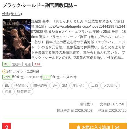
ブラック·シールド～副官調教日誌～
怜悧(サトシ)
短編集 基本、R18しかありません ※は危険 猟奇あり ▽前日
譚(第1部) https://www.alphapolis.co.jp/novel/144429978/244
072938 登場人物 ■マイト・エブラハム 年齢：25歳 身長：18
6cm 所属：ブラック・シールド副官（元エブラハム・ロジャ
ー首領） 百年以上の歴史を持つ宇宙海賊《エブラハム・ロジ
ャー》の若き元首領。 豪放磊落で仲間思い。自分の命より部
下を優先する生粋の海賊気質で、誰からも慕われている。 ブ
ラック・シールドとの戦いで瀕死の重傷を負い、極度の精神
的ショックから約二年間の記憶を失う。 「事故による記憶障
BL
連載中
短編
R18
害」と信じたままブラック・シールドで生活することにな
24h.ポイント
2,294pt
る。 現在は記憶が戻り、ディアスの恋人兼右腕 ⸻ ■ディ
594
99
位 / 228,832件
位 / 31,435件
小説
BL
アス・レイフス 年齢：26歳 身長：183cm 所属：ブラック・
シールド首領／船医 ブラック・シールドを率いる若き支配
BL
快楽堕ち
開発調教
SF
SM
淫乱受け
エロ
メス堕ち
者。 銀河では《黒い女神ディア》として恐れられる伝説の海
調教
監禁拘束
賊であり、その正体はウォーリア軍最強のガーディアン《死
神（サリエル）》。 類まれな美貌と卓越した頭脳を持ち、戦
場では一切の情を見せない冷酷な支配者。 一方で医師として
感想数 0
文字数 167,750
も超一流の技術を持ち、敵味方を問わず命を救うことができ
最終更新日 2026.08.08
登録日 2026.07.25
る。 五年前、自らの手で親友レディルを殺した過去を抱え、
その面影を持つマイトへ異常な執着を抱く。 当初は「失った
存在の代用品」として手に入れようとしていたが、日々の中
2
お気に入り追加
54