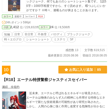
ックジョーク、何でもありのショートショート集です。 1話5
0字～1000字程度ですから、すぐ読めます。 暇つぶしにいか
がですか？ ※時々、連載ものが挟まることがあります。
ホラー
連載中
ｼｮｰﾄｼｮｰﾄ
R18
24h.ポイント
596pt
2,412
24
位 / 228,832件
位 / 8,508件
小説
ホラー
短編
日常
非日常
不条理
パロディ
ブラックジョーク
時々エログロ
ショートショート
ミステリ
SF
感想数 13
文字数 619,515
最終更新日 2026.08.06
登録日 2018.08.05
10
お気に入り追加
85
【R18】エーテル特捜警察ジャスティスセイバー
瀬緋 令祖灼
近未来、エーテルと呼ばれるエネルギーが発見された。
エーテルは物体のみならず人の精神にも作用する特殊なエネ
ルギーで新たな技術発展の可能性があり研究が為された。
しかし、人間の心身に強く作用し改変する危険性が分かるに