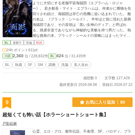
ように大切にする老舗宇宙海賊団《エブラハム・ロジャ
ー》。 若き船長・マイト・エブラハムは、何者かに獲物を先
回りされ続け、海賊団は存亡の危機に追い込まれていた。 敵
の名は、《ブラック・シールド》。 半年ほど前に現れた新興
海賊団であり、その首領は「黒い女神のディア」と呼ばれ
る、残虐非道でありながら神秘的な美貌を持つ男だった。 執
拗な挑発の末、ブラック・シールドの策略にはまったマイト
は、自ら囮となって仲間を逃がそうとする。しかし、その戦
BL
連載中
長編
R18
いの果てに重傷を負い、ディアの旗艦へと囚われてしまう。
24h.ポイント
611pt
✩.*˚登場人物✩.*˚ マイト・エブラハム 23歳 身長186cm 金髪
2,360
424
位 / 228,832件
位 / 31,435件
小説
BL
にダークブルーの瞳を持つ青年。 快活で豪胆な性格の宇宙海
賊。若くして名門海賊団《エブラハム・ロジャー》の船長を
BL
執着
SF
SM
調教
洗脳
美人攻め
継ぎ、仲間たちから厚い信頼を集めている。 歴史ある海賊団
を率いる、若き船長。 ⸻ 黒い女神 ディア 黒髪に隻眼
感想数 0
文字数 127,429
（？）を持つ、美貌の謎多き男。 片目を黒い布で覆い、《ブ
ラック・シールド》と呼ばれる無敵の海賊団を率いる船長。
最終更新日 2026.08.08
登録日 2026.07.22
その美しさは女神にも例えられる一方、敵には一切の慈悲を
見せない冷酷さを併せ持つ。 近頃は《エブラハム・ロジャ
ー》を執拗に追い続けているが、その目的は誰にも分かって
9
お気に入り追加
80
いない。 ▽番外 https://www.alphapolis.co.jp/novel/14442997
8/12073400
超短くても怖い話【ホラーショートショート集】
戸影絵麻
心霊、エロ・グロ、都市伝説、不条理、SF、パロディ、ブラ