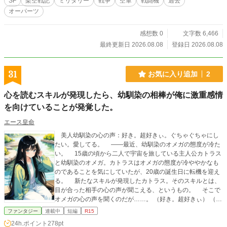
SF
架空戦記
ミリタリー
戦争
空軍
戦闘機
過去
オーパーツ
感想数 0
文字数 6,466
最終更新日 2026.08.08
登録日 2026.08.08
31
お気に入り追加
2
心を読むスキルが発現したら、幼馴染の相棒が俺に激重感情
を向けていることが発覚した。
エース皇命
美人幼馴染の心の声：好き。超好きぃ。ぐちゃぐちゃにし
たい。愛してる。 ――最近、幼馴染のオメガの態度が冷た
い。 15歳の頃から二人で宇宙を旅している主人公カトラス
と幼馴染のオメガ。カトラスはオメガの態度が冷ややかなも
のであることを気にしていたが、20歳の誕生日に転機を迎え
る。 新たなスキルが発現したカトラス。そのスキルとは、
目が合った相手の心の声が聞こえる、というもの。 そこで
オメガの心の声を聞くのだが……。 （好き。超好きぃ） （え
っちしたい） （結婚したい） どうやらオメガは、カトラス
ファンタジー
連載中
短編
R15
のことを本気で愛しているらしい……。 ヤンデレ気味な幼
24h.ポイント
278pt
馴染と、女性に興味がないという異質な主人公のスペースラ