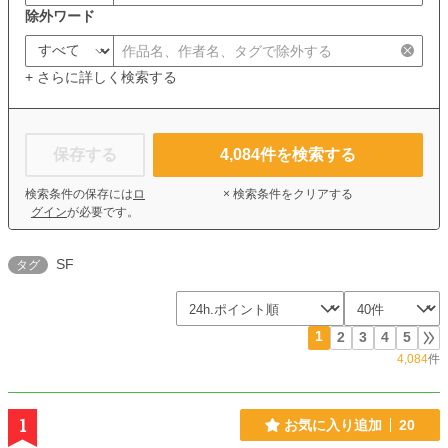
除外ワード
+ さらに詳しく検索する
保存する
4,084
件を検索する
検索条件の保存には
ロ
× 検索条件をクリアする
グイン
が必要です。
SF
タグ
1
2
3
4
5
4,084
件
1
お気に入り追加
20