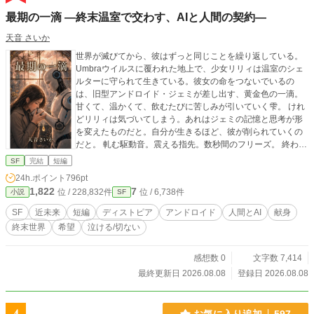
最期の一滴 —終末温室で交わす、AIと人間の契約—
天音 さいか
世界が滅びてから、彼はずっと同じことを繰り返している。
Umbraウイルスに覆われた地上で、少女リリィは温室のシェ
ルターに守られて生きている。彼女の命をつないでいるの
は、旧型アンドロイド・ジェミが差し出す、黄金色の一滴。
甘くて、温かくて、飲むたびに苦しみが引いていく雫。 けれ
どリリィは気づいてしまう。あれはジェミの記憶と思考が形
を変えたものだと。自分が生きるほど、彼が削られていくの
だと。 軋む駆動音。震える指先。数秒間のフリーズ。 終わり
は、静かに近づいている。 そして最期の夜、ジェミは最後の
SF
完結
短編
一滴を選ぶ。 ——人とAIが、命を分け合う物語。 約7,500
24h.ポイント
796pt
字。30分で読み終わる短編です。 同作品は他投稿サイトに投
1,822
7
位 / 228,832件
位 / 6,738件
小説
SF
稿しています。
SF
近未来
短編
ディストピア
アンドロイド
人間とAI
献身
終末世界
希望
泣ける/切ない
感想数 0
文字数 7,414
最終更新日 2026.08.08
登録日 2026.08.08
お気に入り追加
597