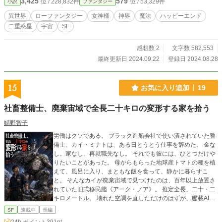
3,425
579
位 / 228,832件
位 / 53,329件
小説
ファンタジー
異世界
ローファンタジー
女神様
神界
魔法
ハッピーエンド
二重惑星
宇宙
SF
感想数 2
文字数 582,553
最終更新日 2024.09.22
登録日 2024.08.28
15
お気に入り追加
19
社畜整備士、廃棄宙域で全長二十キロの変形する家を拾う
鯖野智子
労働はクソである。 ブラック造船会社で使い潰されていた整
備士、カイ・ミナトは、ある日とうとう仕事を辞めた。 金な
し。家なし。再就職先なし。 それでも彼には、ひとつだけや
りたいことがあった。 母からもらった地球産トマトの種を植
えて、風呂に入り、まともな飯を食って、静かに暮らすこ
と。 そんなカイが廃棄宙域で見つけたのは、百年以上放置さ
れていた旧式移民艦《アーク・ノア》。 推定全長、二十・二
キロメートル。 壊れた空調を直しただけのはずが、艦載AIノ
アにより、なぜかカイは暫定管理人として登録されてしま
SF
連載中
長編
う。 艦内には、壊れた浴場がある。 止まった食堂がある。