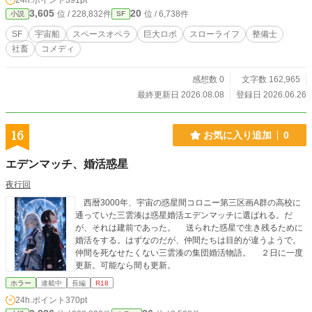
24h.ポイント
391pt
眠った農業区がある。 直せば、風呂に入れる。飯が食える。
3,605
20
位 / 228,832件
位 / 6,738件
小説
SF
トマトが育つ。 だったら直すしかない。 しかし、ようやく手
に入れた畑予定地を、海賊が撃った。 カイは静かに言った。
SF
宇宙船
スペースオペラ
巨大ロボ
スローライフ
整備士
「そこ、俺の畑になる予定なんですけど」 そして、全長二十
社畜
コメディ
キロの“家”が立ち上がる。 これは、英雄になりたいわけで
も、銀河を救いたいわけでもない元社畜整備士が、 風呂と飯
と畑を守るために、変形する巨大移民艦を直していく物語。
感想数 0
文字数 162,965
労働はクソである。 でも、自分の家を直す仕事だけは、少し
最終更新日 2026.08.08
登録日 2026.06.26
だけ悪くない。
16
お気に入り追加
0
エデンマッチ、婚活惑星
夜行回
西暦3000年、宇宙の惑星間コロニー第三区画A群の高校に
通っていた三雲湊は惑星婚活エデンマッチに選ばれる。だ
が、それは建前であった。 送られた惑星で生き残るために
婚活をする。はずなのだが、仲間たちは目的が違うようで。
仲間を死なせたくない三雲湊の集団婚活物語。 ２日に一度
更新。可能なら間も更新。
ホラー
連載中
長編
R18
24h.ポイント
370pt