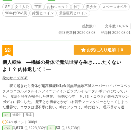
る。 そんな絶望の時代に突如現れた、紫色の艶やかな光の刃
SF
女主人公
宇宙
おねショタ？
触手
美少女
スペースオペラ
を振るう少女。 ニーハイブーツにスリングショット水着のよ
90年代OVA風
緑髪ヒロイン
最強巨乳ヒロイン
うな服 ふくらはぎまで伸びるエメラルドグリーンの髪を二房
の三つ編みにしたワームブレイカー。 その名は「メディア」
本名は「メルディア・アンジェリス・ミルーカ」 絶滅して伝
感想数 0
文字数 14,876
説と化した種族《カトレア人古代種》の末裔であり、 失われ
最終更新日 2026.08.08
登録日 2026.08.01
た力「艶力（えんりょく）」を受け継ぐ存在 見た目はグラマ
ラスな美少女、しかし中身はまだ子供 無邪気さと最強の戦闘
能力を併せ持つ、幼さとセクシーさが同居した自由すぎるヒ
23
お気に入り追加
0
ーロー。 艶力をまとい、艶やかな光の刃を振るい、 どこまで
も無邪気に、しかしどこまでも強く。 メディアは今日もどこ
機人転生 ―機械の身体で魔法世界を生き……たくない
かで、誰かの笑顔を守るために触手生物《ワーム》との終わ
よ！？ 肉体返して！―
る事のない戦いに身を投じるのだった。 ＊表紙画像はskebに
て景山 きみよ様に依頼＊
靴のサイズ30㌢
――寝て起きたら身体が超高機能駆動金属無限無敵不滅スーパーハイパースペッ
クメカニカルメタルインフィニティインビジブルイモータルボディになってい
た。 魔法と科学が融合した世界。 病弱な少年、キガミ・コウタが最強のマシン
ボディに転生した。 魔王とか勇者とかがいる若干ファンタジーとなってしまっ
た世界で、コウタは理不尽に抗い、時にツッコミ、時に戦う。 理不尽から逃げ
るべく、コウタが人間の身体を取り戻すまでをコメディチックに描くサイエン
SF
連載中
長編
ス・ファンタジーバトル。
24h.ポイント
306pt
4,670
33
位 / 228,832件
位 / 6,738件
小説
SF