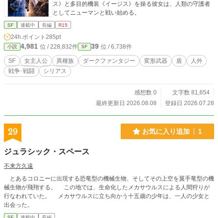
ス》と多目的機装《イージス》を操る彼女は、人類の守護者
としてニューマンと戦い始める。
SF
連載中
長編
R15
24h.ポイント
285pt
4,981
39
位 / 228,832件
位 / 6,738件
小説
SF
SF
女主人公
異種族
ダークファンタジー
変形武器
盾
人外
戦争･戦闘
シリアス
感想数 0
文字数 81,654
最終更新日 2026.08.08
登録日 2026.07.28
29
お気に入り追加
1
ジュラシック・スペース
不来方久遠
とあるコロニーに出現する恐竜型の機械生物、そしてその上空を翼手竜型の機
械生物が飛翔する。 この地では、生命化したメカサウルスによる人間狩りが
行なわれていた。 メカサウルスに立ち向かう十五歳の少年は、一人の少女と
出会った。
SF
連載中
長編