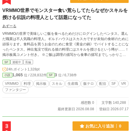
で少しずつ本物の恋心と支配欲に変わっていく。 ⸻ ■ジ
ェイス 年齢：31歳 身長：180cm 所属：エブラハム・ロジャ
VRMMO世界でモンスター食い荒らしてたらなぜかスキルを
ー 現船長 赤髪が印象的なマイトの幼なじみ。 幼い頃から共
授ける伝説の料理人として話題になってた
に育ち、先代亡き後も右腕として《エブラハム・ロジャー》
を支えてきた。 誰よりもマイトを敬愛し、命を懸けて守ろう
あずーる
とする忠臣。 マイトのディアスへの依存を悟り、マイトの元
を去った ⸻ ■先代エブラハム 享年：69歳 所属：エブラハ
VRMMOの世界で美味しいご飯を食べるためだけにログインしたペンタス。選ん
ム・ロジャー前首領 百年以上続く宇宙海賊《エブラハム・ロ
だ職業は不人気職の料理人。ギルドハウスはスカスカですが未知の食材のために
ジャー》の前首領。
頑張ります。食料品を買うお金のために食堂《黄金の鍋》でバイトすることにな
ったペンタス。神出鬼没で現れる彼の料理にはスキルを授けるという噂が……！
掲示板風コメント付き。 ※ご飯は調理の描写から食事の描写までしっかりこっ
てり書いていますのでそこをお楽しみいただければ幸いです。
SF
連載中
長編
24h.ポイント
1,328pt
1,065
3
位 / 228,832件
位 / 6,738件
小説
SF
VRMMO
料理
掲示板
スキル
生産職
飯テロ
配信
SF
VR
ファンタジー
感想数 0
文字数 140,288
最終更新日 2026.08.08
登録日 2026.07.17
3
お気に入り追加
0