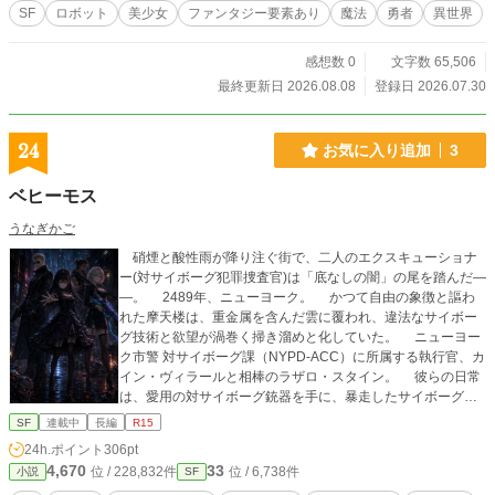
SF
ロボット
美少女
ファンタジー要素あり
魔法
勇者
異世界
感想数 0
文字数 65,506
最終更新日 2026.08.08
登録日 2026.07.30
24
お気に入り追加
3
ベヒーモス
うなぎかご
硝煙と酸性雨が降り注ぐ街で、二人のエクスキューショナ
ー(対サイボーグ犯罪捜査官)は「底なしの闇」の尾を踏んだ―
―。 2489年、ニューヨーク。 かつて自由の象徴と謳わ
れた摩天楼は、重金属を含んだ雲に覆われ、違法なサイボー
グ技術と欲望が渦巻く掃き溜めと化していた。 ニューヨー
ク市警 対サイボーグ課（NYPD-ACC）に所属する執行官、カ
イン・ヴィラールと相棒のラザロ・スタイン。 彼らの日常
は、愛用の対サイボーグ銃器を手に、暴走したサイボーグ犯
罪者を冷徹に処理すること。 ある夜、不自然な三人家族の
SF
連載中
長編
R15
遺体の取扱いをした時、その死体に不吉なパズルのピースを
24h.ポイント
306pt
見つけ出す。 そして、軍用プロトタイプの殺傷パーツをつ
4,670
33
位 / 228,832件
位 / 6,738件
小説
SF
けた若い女サイボーグ。 そして、それら事件の背後に見え