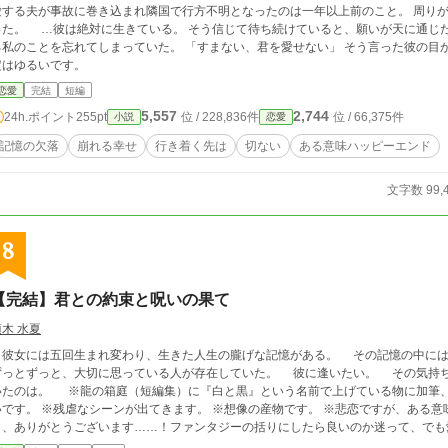
する夫が事故に巻き込まれ隣国で行方不明となったのは一年以上前のこと。 周りが諦めの言葉を口にしても、私は決して諦めなか
。 そう信じて待ち続けていると、願いが天に通じたのか奇跡的に彼は戻って来た。 だが彼は妻であ
ことを忘れてしまっていた。 「すまない、君を愛せない」 そう言った彼の目からは私に対する愛情はなくなっていて…。 ＊設
定はゆるいです。
恋愛
完結
短編
5,557
2,744
24h.ポイント
255pt
位 / 228,836件
位 / 66,375件
小説
恋愛
記憶の欠落
崩れる幸せ
行き着く先は
切ない
ある意味ハッピーエンド
文字数 99,
8
【完結】君との約束と呪いの果て
須木 水夏
彼女には五回生まれ変わり、生きた人生の朧げな記憶がある。 その記憶の中には
とずっと、大切に思っている人が存在していた。 彼に逢いたい。 その気持ちを持ち続けたまま移り変わる人生の先に辿り着
龍の箱庭（短編集）に『白と黒』という名前で上げている物に加筆、変更を加えたものです。 ※ファンタジー要素強
です。 ※残虐なシーンが出てきます。 ※想像の産物です。 ※悲恋ですが、ある意味ハッピーエンド
き、ありがとうございます……！ファンタジーの括りにしたら良いのか迷って、でも