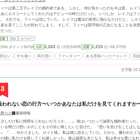
ゴールデンフィッシュメダル
ィーは第二王子レイフの婚約者である。 しかし、仲が良かったのも今は昔。 レイフはフィーとのお茶会をすっぽかすようになり、
会にエスコートしてくれたのはデビューの時だけだった。 いつしか、レイフはフィーに嫌われていると噂がながれるようになっ
は魔法の研究に熱心なだけだと。 しかし、ある夜会で研究室の同僚をエスコートしてい
見てこころが折れてしまう。 そして、フィーは国守樹の乙女になることを決意する。 国守樹の乙女、それは樹に喰らわれる生
贄だった。
恋愛
完結
ｼｮｰﾄｼｮｰﾄ
2,163
1,215
24h.ポイント
667pt
位 / 228,836件
位 / 66,375件
小説
恋愛
切ない
すれ違い
両片思い
ファンタジー
ある意味ハッピーエンド
完
文字数 10,
3
報われない恋の行方〜いつかあなたは私だけを見てくれますか
矢野りと
書籍情報
しだけ私に時間をくれないだろうか……』 彼はいつだって誠実な婚約者だった。 嘘はつかず私に自分の気持ちを打ち明け、学園
いる間だけ想い人のこともその目に映したいと告げた。 『想いを告げることはしない。ただ見ていたいんだ。どうか、許して欲し
 『……分かりました、ロイド様』 私は彼に恋をしていた。だから、嫌われたくなくて……それを許した。 結婚後、彼は約束通り
の瞳に私だけを映してくれ嬉しかった。彼は誠実な夫となり、私は幸せな妻になれた。 なのに、ある日――彼の瞳に映る