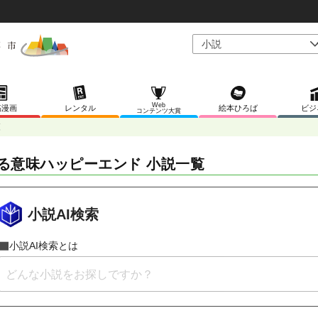
Web
稿漫画
レンタル
絵本ひろば
ビジ
コンテンツ大賞
覧
る意味ハッピーエンド 小説一覧
小説AI検索
小説AI検索とは