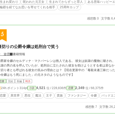
生まれ変わり
呪われた元王女
生まれてからずっと罪人
ある意味ハッピー
しください。
輪廻を経てなお思いを寄せてくれる相手
25周年カップ
感想数 0
文字数 6,
5
裏切りの公爵令嬢は処刑台で笑う
千 遊雲
書籍情報
公爵家令嬢のセルディナ・マクバーレンは咎人である。 彼女は奴隷の魔物に唆され
奴隷の男の名を呼んでいたが、処刑台に立たされた彼女を助けようとする者は居なか
裏切り者とも呼ばれる彼女の笑みの理由とは？ 【現在更新中の「毒殺未遂三昧だった
の令嬢はもう死にました」の元ネタのようなものです】
恋愛
完結
長編
R15
4,521
2,349
24h.ポイント
314pt
位 / 228,836件
位 / 66,375件
小説
恋愛
恋愛
異世界
悪役
魔法
王子
貴族
ファンタジー
令嬢
バッドエ
感想数 7
文字数 26,