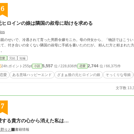
6
元ヒロインの娘は隣国の叔母に助けを求める
ios
両親のせいで、冷遇されて育った男爵令嬢モニカ。母の侍女から、「物語ではこうい
て、付き合いの全くない隣国の叔母に手紙を書いたのだが。 頼んだ方と頼まれた方の認識のズレが不幸な出来事を生み出して行
く。
恋愛
完結
短編
5,557
2,744
24h.ポイント
255pt
位 / 228,836件
位 / 66,375件
小説
恋愛
恋愛
ある意味ハッピーエンド
ざまぁ後の元ヒロインの娘
そっくりな母娘
文字数 13,
7
愛する貴方の心から消えた私は…
矢野りと
書籍情報