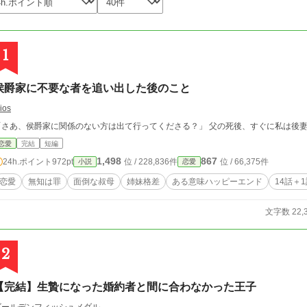
1
侯爵家に不要な者を追い出した後のこと
ios
「さあ、侯爵家に関係のない方は出て行ってくださる？
恋愛
完結
短編
1,498
867
24h.ポイント
972pt
位 / 228,836件
位 / 66,375件
小説
恋愛
恋愛
無知は罪
面倒な叔母
姉妹格差
ある意味ハッピーエンド
14話＋
文字数 22,
2
【完結】生贄になった婚約者と間に合わなかった王子