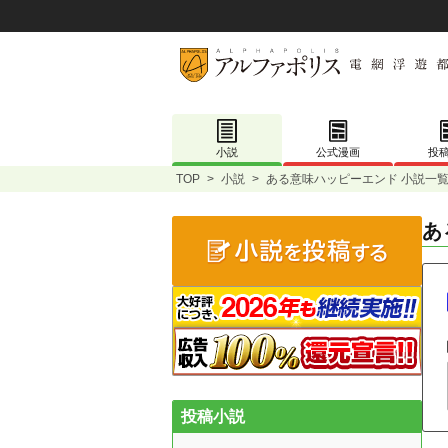
小説
公式漫画
投
TOP
>
小説
>
ある意味ハッピーエンド 小説一
あ
投稿小説