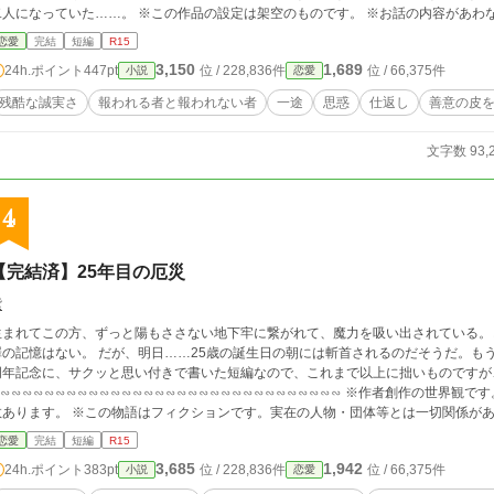
二人になっていた……。 ※この作品の設定は架空のものです。 ※お話の
恋愛
完結
短編
R15
3,150
1,689
24h.ポイント
447pt
位 / 228,836件
位 / 66,375件
小説
恋愛
残酷な誠実さ
報われる者と報われない者
一途
思惑
仕返し
善意の皮
文字数 93,
4
【完結済】25年目の厄災
紫
生まれてこの方、ずっと陽もささない地下牢に繋がれて、魔力を吸い出されている。
罪の記憶はない。 だが、明日……25歳の誕生日の朝には斬首されるのだそうだ。もう
周年記念に、サクッと思い付きで書いた短編なので、これまで以上に拙いものですが
∽∽∽∽∽∽∽∽∽∽∽∽∽∽∽∽∽∽∽∽∽∽∽∽∽∽∽∽∽∽ ※作者創作の世界観です。史実等とは合致しない部分、異なる部分が多
数あります。 ※この物語はフィクションです。実在の人物・団体等とは一切関係があ
造語が出てきますが、御容赦ください。 ※リアル都合等により不定期、且つまったり
恋愛
完結
短編
R15
等なしに更新停滞する事もあります。 ※まだまだ至らなかったり稚拙だったりします
3,685
1,942
24h.ポイント
383pt
位 / 228,836件
位 / 66,375件
小説
恋愛
御都合主義がそこかしに顔出しします。設定が掌ドリルにならないように気を付けて
い。 ※誤字脱字等々、標準てんこ盛り搭載となっている作者です。気づけば適宜修