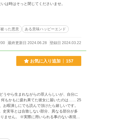
内容があわないは時はそっと閉じてくださいませ。
を被った悪意
ある意味ハッピーエンド
200
最終更新日 2024.06.28
登録日 2024.03.22
お気に入り追加
157
どうやら生まれながらの罪人らしいが、自分に
何もかもに疲れ果てた彼女に届いたのは…… 25
、お暇潰しにでも読んで頂けたら嬉しいです。
りません。 ※実際に用いられる事のない表現や
進行となっております。 ※上記同理由で、予告
が、生暖かくお許しいただければ幸いです。 ※
いますが、もし大ボケしてたらお許しくださ
正等していきます…御迷惑おかけしますが、お許