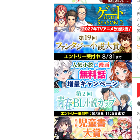
フ
夜
た。 それでも、フィーは信じていた。 レイフ
る姿を
『少
に
い』
そ