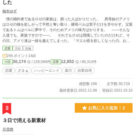
した
柚木ゆず
僕の婚約者であるロゼの家族は、困った人ばかりだった。 異母妹のアメリ
はロゼの物を欲しがって平然と奪い取り、継母ベルは実子だけを甘やかす。父親
であるトムはベルに夢中で、そのためアメリの味方ばかりする。 ――そんな
人達でも、家族ですので――。 それでもロゼは我慢していたのだけれど、そ
の日、アメリ達は一線を越えてしまった。 「マエル様を欲しくなったの。お姉
様の婚約者を頂戴」 「邪魔をすれば、ここにあるユリのアクセサリーを壊すわ
恋愛
完結
短編
よ？」 アメリとベルは自分達の都合でこの婚約を解消させようとして、ロゼ
24h.ポイント
14pt
が拒否をしたら亡き母の形見を使って脅迫を始めたらしいのだ。 僕に迷惑を
30,174
12,852
位 / 228,589件
位 / 66,314件
小説
恋愛
かけようとしたことと、形見を取り上げられたこと。それによってロゼはついに
怒り、僕が我慢している理由もなくなった。 だからこれから、君達にこれま
恋愛
ざまぁ
ハッピーエンド
墓穴
自業自得
でのお礼をすることにしたんだ。アメリ、ベル、そしてトム。どうぞお楽しみ
に。
感想数 166
文字数 30,729
最終更新日 2021.11.08
登録日 2021.10.10
3
お気に入り追加
2
３日で消える新素材
月澄狸