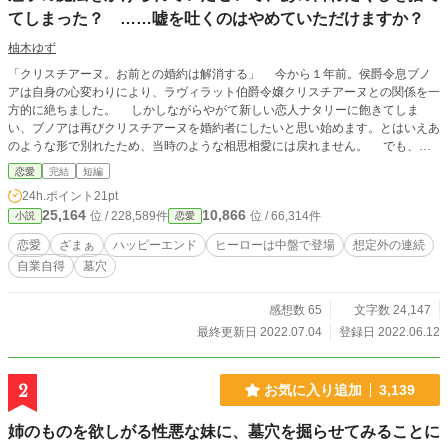
てしまった？ ……嘘を吐くのはやめていただけますか？
柚木ゆず
「クリスチアーヌ。お前との婚約は解消する」 今から１年前。侯爵令息ブノ
アは自身の心変わりにより、ラヴィラット伯爵令嬢クリスチアーヌとの関係を一
方的に絶ちました。 しかしながらやがて新しい恋人ナタリーに飽きてしま
い、ブノアは再びクリスチアーヌを婚約者にしたいと思い始めます。とはいえあ
のような形で別れたため、当時のような相思相愛には戻れません。 でも、ク
リスチアーヌが一番だと気が付いたからどうしても相思相愛になりたい。 そ
恋愛
完結
短編
こでブノアは父ステファンと共に策を練り、他国に存在していた魔法・魅了によ
24h.ポイント
21pt
ってナタリーに操られていたのだと説明します。 （（クリスチアーヌはかつて
25,164
10,866
位 / 228,589件
位 / 66,314件
小説
恋愛
俺を深く愛していて、そんな俺が自分の意思ではなかったと言っているんだ。間
違いなく関係を戻せる）） ラヴィラット邸を訪ねたブノアはほくそ笑みます
恋愛
ざまぁ
ハッピーエンド
ヒーローは中盤で登場
想定外の連続
が、残念ながら彼の思い通りになることはありません。 ――魅了されてしま
自業自得
墓穴
っていた―― そんな嘘を吐いたことで、ブノアの未来は最悪なものへと変わ
ってゆくのでした――。
感想数 65
文字数 24,147
最終更新日 2022.07.04
登録日 2022.06.12
2
お気に入り追加
3,139
姉のものを欲しがる性悪な妹に、墓穴を掘らせてみることに