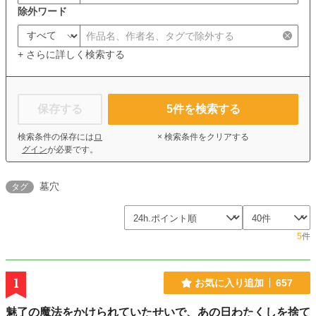
除外ワード
+ さらに詳しく検索する
保存する
5
件を検索する
検索条件の保存には
ロ
× 検索条件をクリアする
グイン
が必要です。
墓穴
タグ
5
件
1
お気に入り追加
657
魅了の魔法をかけられていたせいで、あの日わたくしを捨て