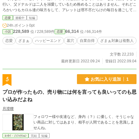
行い、父ドナルドは二人を溺愛しているため咎めることはありません。それどこ
ろかいつもカロル達の味方をして、アレットは理不尽だらけの毎日を過ごしてい
ました。 そしてついにカロル達は、『トドメ』となる悪巧みを計画。アレッ
恋愛
連載中
短編
トの悪事を複数個捏造し、アレットを屋敷から追い出そうとし始めるのですが―
24h.ポイント
0pt
―。カロル、クラリス、ドナルドも、まだ知りません。 様々な事情により、
228,589
66,314
位 / 228,589件
位 / 66,314件
小説
恋愛
手出しできずにいたアレットの婚約者オーバン。彼にその行動を利用され、まも
なく人生が一変してしまうことを。 ※申し訳ございません。タイトルを再変更
恋愛
ざまぁ
ハッピーエンド
墓穴
自業自得
ざまぁ対象は複数人
させていただきました。
文字数 22,233
最終更新日 2022.09.24
登録日 2022.09.04
5
お気に入り追加
1
プロが作ったもの、売り物には何を言っても良いってのも思
い込みだよね
月澄狸
フォロワー様や友達など、身内（？）に優しく、そうじゃな
い商品に対してはあまり、相手が人間であることを意識しま
せんね。
ｴｯｾｲ・ﾉﾝﾌｨｸｼｮﾝ
完結
短編