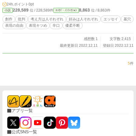
24h.ポイント
0pt
228,589
8,863
位 / 228,589件
位 / 8,863件
小説
ｴｯｾｲ・ﾉﾝﾌｨｸｼｮﾝ
創作
批判
考え方は人それぞれ
好みは人それぞれ
エッセイ
墓穴
表現の自由
表現キツめ
辛口
優柔不断
感想数 1
文字数 2,415
最終更新日 2022.12.11
登録日 2022.12.11
5
件
アプリ一覧
公式SNS一覧