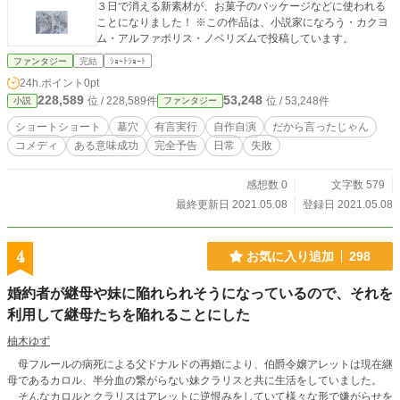
３日で消える新素材が、お菓子のパッケージなどに使われる
ことになりました！ ※この作品は、小説家になろう・カクヨ
ム・アルファポリス・ノベリズムで投稿しています。
ファンタジー
完結
ｼｮｰﾄｼｮｰﾄ
24h.ポイント
0pt
228,589
53,248
位 / 228,589件
位 / 53,248件
小説
ファンタジー
ショートショート
墓穴
有言実行
自作自演
だから言ったじゃん
コメディ
ある意味成功
完全予告
日常
失敗
感想数 0
文字数 579
最終更新日 2021.05.08
登録日 2021.05.08
4
お気に入り追加
298
婚約者が継母や妹に陥れられそうになっているので、それを
利用して継母たちを陥れることにした
柚木ゆず
母フルールの病死による父ドナルドの再婚により、伯爵令嬢アレットは現在継
母であるカロル、半分血の繋がらない妹クラリスと共に生活をしていました。
そんなカロルとクラリスはアレットに逆恨みをしていて様々な形で嫌がらせを