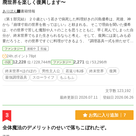
廃世界を楽しく復興します〜
ありぽん
書籍情報
（第１部完結） ２０歳という若さで病死した料理好きの川島優希は、死後、神
から『崩壊寸前の世界を救ってほしい』と頼まれる。 そこで理由を聞いた優希
は、その世界で苦しむ魔獣や人々のことを思うとともに、早く死んでしまった自
分が、終末世界でもまた生きられるならと考え。 そして、復興には楽しみも必
要だろうと、その世界ですぐに料理ができるよう、『調理器具一式を持たせてく
れるなら』という条件で、異世界へ行くことを了承する。……神が優希へ託した
ファンタジー
連載中
長編
希望の大きさを知らずに。 そうしていざ転移した優希だったが、転移早々問題
24h.ポイント
78pt
が発生。転移先は予定していた街の近くではなく、荒れ果てた森の中。さらには
12,228
2,271
位 / 228,744件
位 / 53,296件
小説
ファンタジー
中学生くらいまで若返っており、優希は予想外の出来事に動揺してしまう。 し
かし、その動揺も長くは続かず。優希は持ち前の穏やかで前向きな性格で、すぐ
終末世界×ほのぼの
男性主人公
若返り転移
終末世界
復興
に現状を受け入れると、まずは住む場所を確保。 それから枯れた土地に種を蒔
最強調理器具
スローライフ
もふもふ
き、魔獣と契約しながら、まさかの力を秘めた調理器具を駆使し、新たな生活を
スタートさせるのだった。 今日も優希ともふ魔獣たちは、殺伐とした終末世界
で、ほのぼのスローライフを送りながら、世界を復興していく。
文字数 123,192
最終更新日 2026.07.11
登録日 2026.06.26
3
お気に入り追加
7
全体魔法のデメリットのせいで落ちこぼれたぞ。