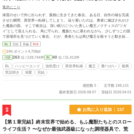
兎沢にこり
体質のせいで外に出られず、孤独に生きてきた春吉。 ある日、自作の城を完成
させた瞬間、異世界へ転移してしまう。 辿り着いたのは、勇者に滅ぼされかけ
た魔族の国。 そこで春吉は、深い眠りについた美しい魔王ノクティスの“ツガ
イ”として迎えられる。 蔦に守られ、魔族たちに慕われながら、少しずつこの国
で居場所を見つけていく春吉。 だが、勇者たちは再び魔王を殺そうと動き始め
ていて――。 「何もしないなんて、無理だろ」 優しすぎる魔王と、そのツガイ
BL
完結
長編
R18
になった青年が、傷ついた国と心を再生していく、溺愛×異世界復興BLファンタ
24h.ポイント
4,708pt
ジー。
263
40
位 / 228,744件
位 / 31,413件
小説
BL
BL
ハッピーエンド
強気受け
異世界転移
魔王
番/つがい
復興
世話焼き
溺愛
完結
感想数 5
文字数 199,131
最終更新日 2026.08.07
登録日 2026.04.01
2
お気に入り追加
137
【第１章完結】終末世界で始める、もふ魔獣たちとのスロー
ライフ生活？ 〜なぜか最強武器級になった調理器具で、荒