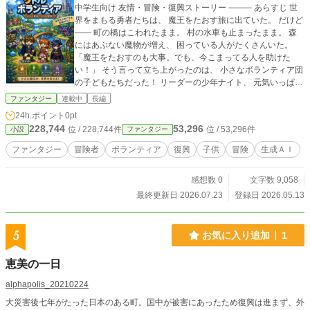
中学生向け 友情・冒険・復興ストーリー ⸻ あらすじ 世
界をまもる勇者たちは、 魔王をたおす旅に出ていた。 だけど
―― 町の橋はこわれたまま。 村の水車も止まったまま。 森
にはあぶない魔物が増え、 困っている人がたくさんいた。
「魔王をたおすのも大事。でも、今こまってる人を助けた
い！」 そう言って立ち上がったのは、 小さなボランティア団
の子どもたちだった！ リーダーの少年ナイト、 元気いっぱい
の少女ミコ、 ちょっぴり気弱な魔族の少年ラノ。 彼らは“リ
ファンタジー
連載中
長編
トルボランティア”として、 世界中を旅しながら、 困ってい
24h.ポイント
0pt
る人たちを助けていく！ 橋を直したり、 畑を守ったり、 魔
228,744
53,296
位 / 228,744件
位 / 53,296件
小説
ファンタジー
物を追い払ったり――。 これは、 世界を少しずつ元気にして
いく、 小さな勇者たちの大冒険！ ⸻ 世界観 この世界で
ファンタジー
冒険者
ボランティア
復興
子供
冒険
生成ＡＩ
は、 「生活のルール」が魔法になっている。 学校の号令や、
みんなで協力する行動には、 ふしぎな力が宿っているのだ！
感想数 0
文字数 9,058
だから子どもたちは、 “生活魔法”を使って戦う！ ⸻ バト
ルシステム 『ライフアクション・バトル』 小中学生でもわか
最終更新日 2026.07.23
登録日 2026.05.13
りやすく、 真似したくなる戦闘システムです。 「学校生活」
や「日常動作」が そのまま魔法やスキルになります。 かなり
独自性があります。 ⸻ 基本システム ✋ 挙手（きょしゅ）
5
お気に入り追加
1
『セレクトサイン』 手を上げることで、 スキル魔法発動 * 仲
間を回復 * SOS信号 * アイテム要求 * 味方を応援 などができ
恵美の一日
る。 人数が多いほど強くなる！ ⸻ 🧍 起立（きりつ）
『スタンドアップ』 立ち上がることで、 勇気エネルギーが発
alphapolis_20210224
動！ * 攻撃力アップ * スピード上昇 * 恐怖耐性 * 気絶解除
大災害後七年がたった日本のある町。国中が被害にあったため復興は進まず、外
「立ち上がる」がテーマなので、 精神的成長とも相性が良