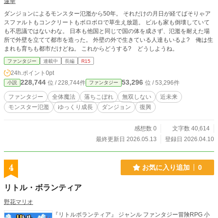
蓮華
ダンジョンによるモンスター氾濫から50年。 それだけの月日が経てばそりゃア
スファルトもコンクリートもボロボロで草生え放題。 ビルも家も倒壊していて
も不思議ではないわな。 日本も他国と同じで国の体を成さず、氾濫を耐えた場
所で外壁を立てて都市を造った。 外壁の外で生きている人達もいるよ? 俺は生
まれも育ちも都市だけどね。 これからどうする? どうしようね。
ファンタジー
連載中
長編
R15
24h.ポイント
0pt
228,744
53,296
位 / 228,744件
位 / 53,296件
小説
ファンタジー
ファンタジー
全体魔法
落ちこぼれ
無双しない
近未来
モンスター氾濫
ゆっくり成長
ダンジョン
復興
感想数 0
文字数 40,614
最終更新日 2026.05.13
登録日 2026.04.10
4
お気に入り追加
0
リトル・ボランティア
野花マリオ
『リトルボランティア』 ジャンル ファンタジー冒険RPG 小