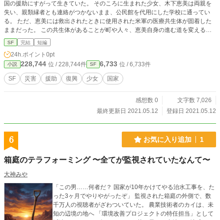
国の援助にすがって生きていた。 そのころに生まれた少女、木下恵美は両親を
い。 ⸻ ⚠️ きょうつけ 『ガードポーズ』 姿勢を正すこと
失い、親類縁者とも連絡がつかないまま、公民館を代用にした学校に通ってい
で、 防御魔法を展開！ * ダメージ軽減 * 状態異常防御 * 集中
る。 ただ、恵美には救出されたときに使用された米軍の医療共生体が固着した
力アップ 強敵の必殺技対策に重要。 ⸻ 💺 着席（ちゃく
ままだった。 この共生体があることが町や人々、恵美自身の進む道を変えるこ
せき） 『チャージモード』 座ることで体力回復。 * MP回復 *
とになる。 ＊「カクヨム」に投稿しています（名義：@ns_ky_20151225）。
作戦会議 * 魔法詠唱短縮 * 疲労回復 「休むことも大切」がテ
SF
完結
短編
＊「小説家になろう」に投稿しています（名義：naro_naro）。 ＊「エブリス
ーマ。 ⸻
24h.ポイント
0pt
タ」に投稿しています（名義：estar_20210224）。 ＊「ノベルアップ＋」に投
228,744
6,733
位 / 228,744件
位 / 6,733件
小説
SF
稿しています（名義：novelup20210528）。
SF
災害
援助
復興
少女
国家
感想数 0
文字数 7,026
最終更新日 2021.05.12
登録日 2021.05.12
6
お気に入り追加
1
箱庭のテラフォーミング 〜全てが監視されていたなんて〜
大神みや
「この男……何者だ？ 国家が10年かけてやる治水工事を、た
った3ヶ月でやりやがったぞ」 監視された箱庭の外側で、数
千万人の視聴者がざわついていた。 農業技術者のカイは、未
知の辺境の地へ 「環境改善プロジェクトの特任担当」として