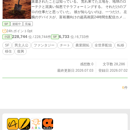
派遣されたことは知っている。 荒れ果てた土地を、地球のロ
ーテクと泥臭い知恵でテラフォーミングする。 それだけのプ
ロの仕事だと思っていた。 彼が知らないのは、一つだけ。 左
腕のデバイスが、富裕層向けの超高画質24時間生配信カメラ
であることを。 自分の泥臭いサバイバルが、エリートたちの
SF
連載中
長編
最高のエンタメとして 消費されていることを。 「極寒の山脈
24h.ポイント
0pt
で温泉エビ養殖だと！？ サバイバル番組のジャンルが変わっ
228,744
6,733
位 / 228,744件
位 / 6,733件
小説
SF
ちまう！」 「スパチャ500万入ったぞ！ まあ、本人には永遠
に届かないけどな！！」 プロの泥臭い仕事は、娯楽になんか
SF
男主人公
ファンタジー
チート
農業開拓
全世界配信
転移
ならない。 ・・・なるはずだった。 ※本作はなろう・カクヨ
移住
復興
ムにも重複投稿しています。
感想数 0
文字数 28,286
最終更新日 2026.07.03
登録日 2026.07.02
6
件