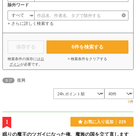
除外ワード
+ さらに詳しく検索する
保存する
6
件を検索する
検索条件の保存には
ロ
× 検索条件をクリアする
グイン
が必要です。
復興
タグ
6
件
1
お気に入り追加
229
眠りの魔王のツガイになった俺、魔族の国を立て直します