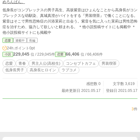
めろんぱん。
低身長がコンプレックスの男子高生、高坂紫音はひょんなことから高身長がコン
プレックスな幼馴染、真城真澄がバイトをする『男装喫茶』で働くことになる。
紫音はそこで男性恐怖症の川添茉莉と出会う。紫音を気に入った茉莉は男性恐怖
症を治すため、協力して欲しいと頼まれる。 ＊他小説投稿サイトにも掲載中 ＊
他小説投稿サイトにも掲載中
恋愛
連載中
長編
24h.ポイント
0pt
229,045
66,406
位 / 229,045件
位 / 66,406件
小説
恋愛
恋愛
青春
男主人公(高校生)
コンセプトカフェ
男装喫茶
低身長男子
高身長ヒロイン
ラブコメ
感想数 0
文字数 3,619
最終更新日 2021.05.17
登録日 2021.05.17
3
件