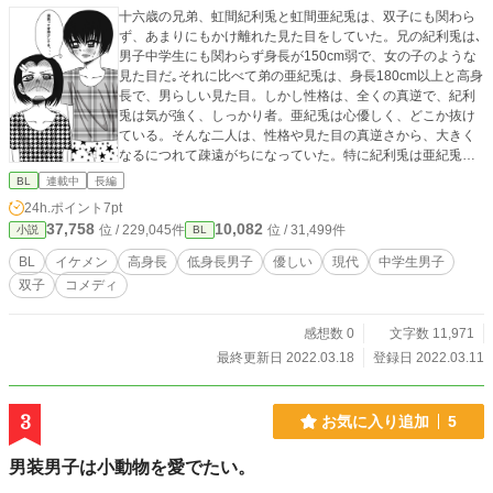
十六歳の兄弟、虹間紀利兎と虹間亜紀兎は、双子にも関わら
ず、あまりにもかけ離れた見た目をしていた。兄の紀利兎は､
男子中学生にも関わらず身長が150cm弱で、女の子のような
見た目だ｡それに比べて弟の亜紀兎は、身長180cm以上と高身
長で、男らしい見た目。しかし性格は、全くの真逆で、紀利
兎は気が強く、しっかり者。亜紀兎は心優しく、どこか抜け
ている。そんな二人は、性格や見た目の真逆さから、大きく
なるにつれて疎遠がちになっていた。特に紀利兎は亜紀兎に
嫌悪感を抱いており、キツく当たる。しかしある出来事を通
BL
連載中
長編
して、その嫌悪感はどうしようもない「好き」という気持ち
24h.ポイント
7pt
から来ていることに気づく。凸凹な二人の、恋の行方
37,758
10,082
位 / 229,045件
位 / 31,499件
小説
BL
は……？
BL
イケメン
高身長
低身長男子
優しい
現代
中学生男子
双子
コメディ
感想数 0
文字数 11,971
最終更新日 2022.03.18
登録日 2022.03.11
3
お気に入り追加
5
男装男子は小動物を愛でたい。