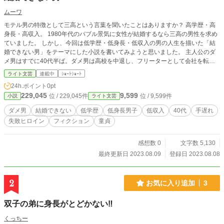
ムーワ
モテル男の特徴として三高という言葉を聞いたことはありますか？ 高学歴・高
身長・高収入。 1980年代のバブル景気に女性が結婚するなら三高の男性を求め
ていました。 しかし、今回は低学歴・低身長・低収入の男の人生を描いた「結
婚できない男」をテーマにした小説を書いてみようと思いました。 主人公のダ
メ男はすでに40代半ば。ダメ男は高校を中退し、フリーターとして会社を転々
として過ごす。途中でこれではいけないと大検を受ける決意をするも失敗して、
ライト文芸
連載中
ｼｮｰﾄｼｮｰﾄ
結局フリーターとして40代半ばまで来てしまった・・・
24h.ポイント
0pt
229,045
9,599
位 / 229,045件
位 / 9,599件
小説
ライト文芸
ダメ男
結婚できない
低学歴
低身長男子
低収入
40代
手遅れ
失敗ヒロイン
フィクション
童貞
感想数 0
文字数 5,130
最終更新日 2023.08.09
登録日 2023.08.08
2
お気に入り追加
3
双子の弟に身長がとどかない‼︎
くっちー