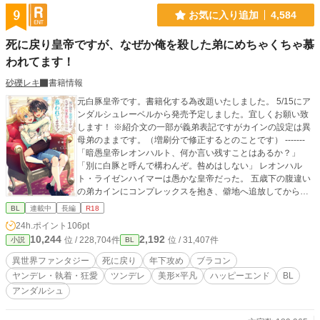
9
お気に入り追加
4,584
死に戻り皇帝ですが、なぜか俺を殺した弟にめちゃくちゃ慕
われてます！
砂礫レキ
書籍情報
元白豚皇帝です。書籍化する為改題いたしました。 5/15にア
ンダルシュレーベルから発売予定しました。宜しくお願い致
します！ ※紹介文の一部が義弟表記ですがカインの設定は異
母弟のままです。（増刷分で修正するとのことです） -------
「暗愚皇帝レオンハルト、何か言い残すことはあるか？」
「別に白豚と呼んで構わんぞ。咎めはしない」 レオンハル
ト・ライゼンハイマーは愚かな皇帝だった。 五歳下の腹違い
の弟カインにコンプレックスを抱き、僻地へ追放してから本
格的に人生が狂いだした。 自分に甘い言葉を囁く人間だけ重
BL
連載中
長編
R18
用した結果、国は荒れ結果クーデターを起こされる。 そして
24h.ポイント
106pt
革命軍を率いていたのは「黒髪の獅子」と呼ばれるようにな
10,244
2,192
位 / 228,704件
位 / 31,407件
小説
BL
った弟だった。 彼の剣によって命を落としたレオンハルト
は、しかし次に目覚めた時少年の姿に戻っていた。 それはカ
異世界ファンタジー
死に戻り
年下攻め
ブラコン
インの腹心であるリヒトの仕業だった。彼はレオンハルトに
ヤンデレ・執着・狂愛
ツンデレ
美形×平凡
ハッピーエンド
BL
命じる。 「弟をベタベタに可愛がって死ぬまで仲良く暮らさ
アンダルシュ
ないと地獄に落とす」 十二歳に戻ったレオンハルトは仕方な
く、ぎこちなくも弟とスキンシップを取り始めた。 結果カイ