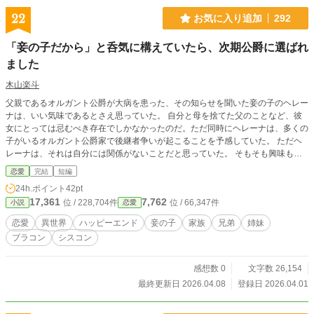
22
お気に入り追加
292
「妾の子だから」と呑気に構えていたら、次期公爵に選ばれ
ました
木山楽斗
父親であるオルガント公爵が大病を患った、その知らせを聞いた妾の子のヘレー
ナは、いい気味であるとさえ思っていた。 自分と母を捨てた父のことなど、彼
女にとっては忌むべき存在でしかなかったのだ。ただ同時にヘレーナは、多くの
子がいるオルガント公爵家で後継者争いが起こることを予感していた。 ただヘ
レーナは、それは自分には関係がないことだと思っていた。 そもそも興味もな
かったし、妾の子の中でも特に存在感もない自分にはそんな話も回ってこないだ
恋愛
完結
短編
ろうと考えていたのだ。 他の兄弟達も、わざわざ自分に声をかけることもな
24h.ポイント
42pt
い。そう考えていたヘレーナは、後継者争いを気にせず暮らすことにした。 し
17,361
7,762
位 / 228,704件
位 / 66,347件
小説
恋愛
かしヘレーナは、オルガント公爵家の次期当主として据えられることになった。
彼の兄姉、その他兄弟達が彼女を祭り上げたのだ。 ヘレーナはそれに困惑して
恋愛
異世界
ハッピーエンド
妾の子
家族
兄弟
姉妹
いた。何故自分が、そう思いながらも彼女は次期当主として務めることになった
ブラコン
シスコン
のだった。 ※タイトルを変更しました（旧題：「どうせ私は妾の子だから」と
呑気にしていたら、何故か公爵家次期当主として据えられることになりまし
た。）
感想数 0
文字数 26,154
最終更新日 2026.04.08
登録日 2026.04.01