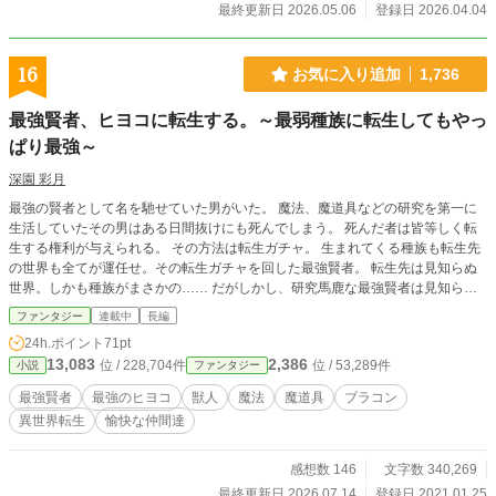
んだが」 ごめんねお兄ちゃん。 でも、もう手遅れだよ。 世界に見つかってしま
最終更新日 2026.05.06
登録日 2026.04.04
った「隠れイケメン」な兄と、兄を愛しすぎるブラコン妹が贈る、全方位から愛
されまくりの学園ラブコメディ、開幕！
16
お気に入り追加
1,736
最強賢者、ヒヨコに転生する。～最弱種族に転生してもやっ
ぱり最強～
深園 彩月
最強の賢者として名を馳せていた男がいた。 魔法、魔道具などの研究を第一に
生活していたその男はある日間抜けにも死んでしまう。 死んだ者は皆等しく転
生する権利が与えられる。 その方法は転生ガチャ。 生まれてくる種族も転生先
の世界も全てが運任せ。その転生ガチャを回した最強賢者。 転生先は見知らぬ
世界。しかも種族がまさかの…… だがしかし、研究馬鹿な最強賢者は見知らぬ
世界だろうと人間じゃなかろうとお構い無しに、常識をぶち壊す。 差別の荒波
ファンタジー
連載中
長編
に揉まれたり陰謀に巻き込まれたりしてなかなか研究が進まないけれど、ブラコ
24h.ポイント
71pt
ン拗らせながらも愉快な仲間に囲まれて成長していくお話。 ※拙い作品です
13,083
2,386
位 / 228,704件
位 / 53,289件
小説
ファンタジー
が、誹謗中傷はご勘弁を…… 只今加筆修正中。 他サイトでも投稿してます。
最強賢者
最強のヒヨコ
獣人
魔法
魔道具
ブラコン
異世界転生
愉快な仲間達
感想数 146
文字数 340,269
最終更新日 2026.07.14
登録日 2021.01.25