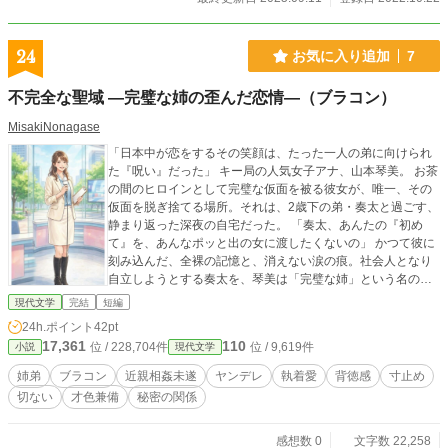
の神とやらのせいで。 戻ったところで僕がいくら頑張っても
兄を笑顔にできないのはわかっているのだから、さっさと死
んでやると思っていたのにうまくはいかないし、喋る猫が気
24
お気に入り追加
7
がつけば傍にいるし、英雄王とも言われた兄は一度目とは違
い正反対の悪の皇帝、暴君と言われていながら逆に僕にだけ
不完全な聖域 ―完璧な姉の歪んだ恋情―（ブラコン）
は態度が違ってなんだか怖い………一体何がどうなってる
の？ ご都合主義なところもあります。BL大賞にも応募します
MisakiNonagase
ので応援いただけたら嬉しいです！
​「日本中が恋をするその笑顔は、たった一人の弟に向けられ
た『呪い』だった」 ​キー局の人気女子アナ、山本琴美。 お茶
の間のヒロインとして完璧な仮面を被る彼女が、唯一、その
仮面を脱ぎ捨てる場所。それは、2歳下の弟・奏太と過ごす、
静まり返った深夜の自宅だった。 ​「奏太、あんたの『初め
て』を、あんなポッと出の女に渡したくないの」 ​かつて彼に
刻み込んだ、全裸の記憶と、消えない涙の痕。社会人となり
自立しようとする奏太を、琴美は「完璧な姉」という名の檻
に閉じ込める。 逃げ場のない愛憎が加速する、執着と純愛の
現代文学
完結
短編
サスペンス。
24h.ポイント
42pt
17,361
110
位 / 228,704件
位 / 9,619件
小説
現代文学
姉弟
ブラコン
近親相姦未遂
ヤンデレ
執着愛
背徳感
寸止め
切ない
才色兼備
秘密の関係
感想数 0
文字数 22,258