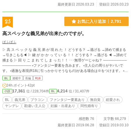
最終更新日 2026.03.23
登録日 2026.03.23
25
お気に入り追加
2,791
高スペックな義兄弟が出来たのですが。
ぱふぱふ
▷ 高 ス ペ ッ ク な 義 兄 弟 が 現 れ た ！ どうする？ →逃げる →諦めて捕まる
→引きこもる◀ ▷ 鍵 が か か っ て い る ！！ どうする？ →逃げる ◀ →諦めて
捕まる ▷ 回 り こ ま れ て し ま っ た！！ ･･･無理ゲーじゃね？ ─────────
─────────── ▫ファンタジー要素を含みます。 ▫主人公の周りがヤバいで
す。 ▫過激な表現(R18に引っかかりそうなもの)がある場合は※をつけます。 ▫本
番の時、又はそれに近い行為の時は※※をつけます。 ▫おかしな表現などござい
BL
連載中
長編
R18
ましたらそっと目を瞑ってやってください。 ▫話は完全に作者の趣味です。
24h.ポイント
42pt
17,361
4,214
位 / 228,704件
位 / 31,407件
小説
BL
BL
義兄弟
ブラコン
ファンタジー要素あり
無自覚
総愛され
ヤンデレ
勘違い主人公
妊娠・出産あり
同性婚有り
感想数 76
文字数 66,279
最終更新日 2019.06.28
登録日 2019.03.10