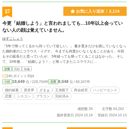
27
お気に入り追加
2,114
今更「結婚しよう」と言われましても…10年以上会ってい
ない人の顔は覚えていません。
ゆずこしょう
「5年で帰ってくるから待っていて欲しい。」 書き置きだけを残していなくなっ
た婚約者のニコラウス・イグナ。 今までも何度かいなくなることがあり、今回
もその延長だと思っていたが、 5年経っても帰ってくることはなかった。 そし
て、10年後… 「結婚しよう！」と帰ってきたニコラウスに…
恋愛
完結
短編
24h.ポイント
35pt
19,649
8,548
位 / 228,704件
位 / 66,347件
小説
恋愛
婚約破棄
異世界
ざまぁ
王弟殿下
商会経営
ハッピーエンド
恋愛
シスコン
ブラコン
完結済み
感想数 26
文字数 64,262
最終更新日 2024.10.18
登録日 2024.10.13