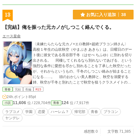
13
お気に入り追加
38
【完結】俺を振った元カノがしつこく絡んでくる。
エース皇命
〈未練たらたらな元カノ×エロ教師×超絶ブラコン姉さん〉
高校１年生の山吹秋空（やまぶき あきら）は、日曜日のデー
ト後に彼女である長谷部千冬（はせべ ちふゆ）に別れを切り
出される。 同棲してくれるなら別れないであげる、という
強烈な条件に愛想を尽かし別れることを了承した秋空だった
が、それからというもの、千冬のしつこい絡みが始まること
になる……。 頭のおかしい美人教師と、秋空を溺愛する
姉、秋空が千冬と別れたことで秋空を狙うクラスメイトの美
少女たち。 クセの強い友達に囲まれる、秋空の苦悩に満ち
青春
完結
長編
R15
た学校生活！ ※小説家になろう、カクヨム、エブリスタにも
24h.ポイント
85pt
投稿しています。
11,606
124
位 / 228,704件
位 / 7,917件
小説
青春
ラブコメ
学園
恋愛
ハーレム？
帰宅部
青春
ブラコン
ヤンデレ
感想数 0
文字数 71,385