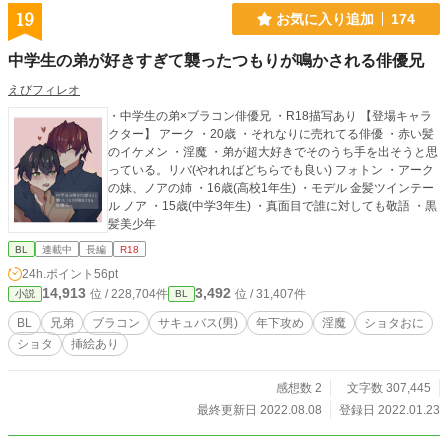
19
お気に入り追加
174
中学生の弟が好きすぎて襲ったつもりが鳴かされる俳優兄
えびフィレオ
・中学生の弟×ブラコン俳優兄 ・R18描写あり 【登場キャラ
クター】 アーク ・20歳 ・それなりに売れてる俳優 ・赤い髪
のイケメン ・淫魔 ・弟が超大好きでそのうち手を出そうと思
っている。リバ(やれればどちらでも良い) フォトン ・アーク
の妹、ノアの姉 ・16歳(高校1年生) ・モデル 金髪ツインテー
ル ノア ・15歳(中学3年生) ・真面目で誰に対しても敬語 ・黒
髪美少年
BL
連載中
長編
R18
24h.ポイント
56pt
14,913
3,492
位 / 228,704件
位 / 31,407件
小説
BL
BL
兄弟
ブラコン
サキュバス(男)
年下攻め
淫魔
ショタおに
ショタ
挿絵あり
感想数 2
文字数 307,445
最終更新日 2022.08.08
登録日 2022.01.23