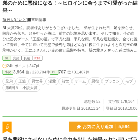
弟のために悪役になる！～ヒロインに会うまで可愛がった結
果～
荷居人(にいと)
書籍情報
BL大賞20位。読者様ありがとうございました。 弟が生まれた日、足を滑らせ、
階段から落ち、頭を打った俺は、前世の記憶を思い出す。 そして知る。今の自
分は乙女ゲーム『王座の証』で平凡な顔、平凡な頭、平凡な運動能力、全てに置
いて普通、全てに置いて完璧で優秀な弟はどんなに後に生まれようと次期王の継
承権がいく、王にふさわしい赤の瞳と黒髪を持ち、親の愛さえ奪った弟に恨みを
覚える悪役の兄であると。 でも今の俺はそんな弟の苦労を知っているし、生ま
BL
完結
長編
R18
れたばかりの弟は可愛い。 そんな可愛い弟が幸せになるためにはヒロインと結
24h.ポイント
347pt
婚して王になることだろう。悪役になれば死ぬ。わかってはいるが、前世の後悔
3,964
767
位 / 228,704件
位 / 31,407件
小説
BL
を繰り返さないため、将来処刑されるとわかっていたとしても、弟の幸せを願い
ます！ ・・・でもヒロインに会うまでは可愛がってもいいよね？ 本編は完結。
兄弟
王族
異世界
溺愛
前世
ゲーム
悪役
ブラコン
モブ
番外編が本編越えたのでタイトルも変えた。ある意味間違ってはいない。可愛が
第6回ＢＬ小説大賞
らなければ番外編もないのだから。 そしてまさかのモブの恋愛まで始まったよ
うだ。 お気に入り1000突破は私の作品の中で初作品でございます！ありがとう
ございます！ 2018/10/10より章の整理を致しました。ご迷惑おかけします。 20
感想数 52
文字数 179,164
18/10/7.23時25分確認。BLランキング1位だと・・・？ 2018/10/24.話がワンパ
最終更新日 2018.11.24
登録日 2018.10.06
ターン化してきた気がするのでまた意欲が湧き、書きたいネタができるまでとり
あえず完結といたします。 2018/11/3.久々の更新。BL小説大賞応募したので思
い付きを更新してみました。
5
お気に入り追加
5,594
兄を悪役にさせないために全力を出した結果～ヤンデレブラ