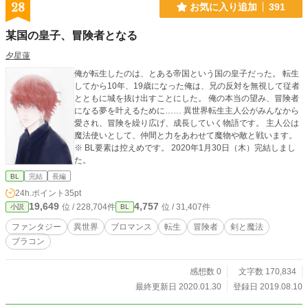
28
お気に入り追加
391
某国の皇子、冒険者となる
夕星蓮
俺が転生したのは、とある帝国という国の皇子だった。 転生
してから10年、19歳になった俺は、兄の反対を無視して従者
とともに城を抜け出すことにした。 俺の本当の望み、冒険者
になる夢を叶えるために…… 異世界転生主人公がみんなから
愛され、冒険を繰り広げ、成長していく物語です。 主人公は
魔法使いとして、仲間と力をあわせて魔物や敵と戦います。
※ BL要素は控えめです。 2020年1月30日（木）完結しまし
た。
BL
完結
長編
24h.ポイント
35pt
19,649
4,757
位 / 228,704件
位 / 31,407件
小説
BL
ファンタジー
異世界
ブロマンス
転生
冒険者
剣と魔法
ブラコン
感想数 0
文字数 170,834
最終更新日 2020.01.30
登録日 2019.08.10