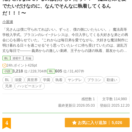
でたいだけなのに、なんでそんなに執着してくるん
だ！！！〜
小屋瀬
「兄さんは僕に守られてればいい。ずっと、僕の側にいたらいい。」 魔法高等
学校入学式。ブラコンのレイ−クレシスは、今日入学してくる大好きな弟との再
会に心を踊らせていた。 “これからは毎日弟を愛でながら、大好きな魔法制作に
明け暮れる日々を過ごせる”そう思っていたレイに待ち受けていたのは、波乱万
丈な毎日で――― 義弟からの激しい束縛、王子からの謎の執着、親友からの重
い愛⋯⋯って、いくらなんでも多すぎじゃないか！？ え、これだけじゃないっ
BL
連載中
長編
て！！？ 俺はただ、普通に過ごしたいだけなのにーーー！！！
24h.ポイント
426pt
3,218
605
位 / 228,704件
位 / 31,407件
小説
BL
BL
溺愛
異世界
学園
執着
ヤンデレ
ブラコン
勘違い
兄弟
ハッピーエンド
感想数 1
文字数 114,980
最終更新日 2026.05.03
登録日 2025.12.20
4
お気に入り追加
5,026