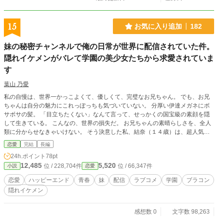
15
お気に入り追加
182
妹の秘密チャンネルで俺の日常が世界に配信されていた件。
隠れイケメンがバレて学園の美少女たちから求愛されていま
す
葉山 乃愛
私の自慢は、世界一かっこよくて、優しくて、完璧なお兄ちゃん。 でも、お兄
ちゃんは自分の魅力にこれっぽっちも気づいていない。 分厚い伊達メガネにボ
サボサの髪。 「目立ちたくない」なんて言って、せっかくの国宝級の素顔を隠
して生きている。 こんなの、世界の損失だ。 お兄ちゃんの素晴らしさを、全人
類に分からせなきゃいけない。 そう決意した私、結奈（１４歳）は、超人気Ｙ
ｏｕＴｕｂｅｒとしての特権をフル活用し、こっそり『お兄ちゃんねる』を開設
恋愛
完結
長編
した。 朝食を作る綺麗な指先。 勉強を教える時の優しい声。 ふとした瞬間に見
24h.ポイント
78pt
せる、無自覚で色気たっぷりの微笑み。 「……尊い。お兄ちゃん、今日も最高
12,485
5,520
位 / 228,704件
位 / 66,347件
小説
恋愛
に輝いてるよ」 隠し撮り配信を始めた結果、チャンネル登録者数は瞬く間に数
百万人を突破。 お兄ちゃんはいつの間にか、日本中の女子たちが恋に落ちる
恋愛
ハッピーエンド
青春
妹
配信
ラブコメ
学園
ブラコン
『伝説の王子様』になっていた。 そんなこととは露知らず、翌朝、いつものよ
隠れイケメン
うに登校したお兄ちゃん。 そこで彼を待っていたのは、全校生徒による熱狂的
な「お兄様」コールと、学園の美女たちによる全力の求愛バトルだった！？
「結奈……助けてくれ。なぜか知らない女子たちに婚姻届を突きつけられている
感想数 0
文字数 98,263