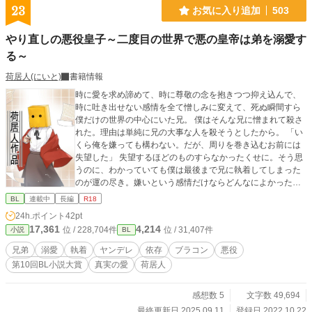
23
お気に入り追加
503
やり直しの悪役皇子～二度目の世界で悪の皇帝は弟を溺愛す
る～
荷居人(にいと)
書籍情報
時に愛を求め諦めて、時に尊敬の念を抱きつつ抑え込んで、
時に吐き出せない感情を全て憎しみに変えて、死ぬ瞬間すら
僕だけの世界の中心にいた兄。 僕はそんな兄に憎まれて殺さ
れた。理由は単純に兄の大事な人を殺そうとしたから。 「い
くら俺を嫌っても構わない。だが、周りを巻き込むお前には
失望した」 失望するほどのものすらなかったくせに。そう思
うのに、わかっていても僕は最後まで兄に執着してしまった
のが運の尽き。嫌いという感情だけならどんなによかった
か。 ただ僕は兄を自分の力で笑顔にさせてみたかったのだと
BL
連載中
長編
R18
死ぬ間際に理解したが、もはや叶うものでもない。 僕ができ
24h.ポイント
42pt
たことは今までの冷たい兄とは違う苦痛な表情を引き出させ
17,361
4,214
位 / 228,704件
位 / 31,407件
小説
BL
たくらい。それも僕が死ぬからではなく、兄の愛した人へ手
を出した怒り故なのだから救われない。 それでも本当の想い
兄弟
溺愛
執着
ヤンデレ
依存
ブラコン
悪役
を思い出し、死ぬ前に幸せになってと願い、言葉にしたこと
第10回BL小説大賞
真実の愛
荷居人
で、苦痛の表情から驚きを見せた兄の表情の変化に、自分が
変化させた兄の表情という実感に、それが笑顔ではなくとも
それを見て死ねることに後悔はなかった。 なのに、僕はまた
感想数 5
文字数 49,694
同じ人生をやり直す羽目になった。僕には無縁とも言えた愛
最終更新日 2025.09.11
登録日 2022.10.22