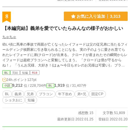
兄ちゃんを振り向かせる時だけは、なぜか宇宙は私たちに意
地悪するみたい…… 私たちの秘密？ それは、この磁器のよう
な美しい体から放たれる神秘的で聖なる力……悲劇的な恋に
8
お気に入り追加
3,313
悩みながら世界を救う、天使の香りを纏った私たちの「甘い
屁」なの。 真実の感情、兄妹愛の葛藤、そして「愛の屁」が
【本編完結】義弟を愛でていたらみんなの様子がおかしい
いっぱい詰まったこの物語に、あなたも付き合って。だっ
て、こんなに可愛いのは私たちの最大の呪いなんだから！ ノ
ちゃちゃ
クターンノベルズ：https://novel18.syosetu.com/n5204lt/
幼い頃に馬車の事故で両親が亡くなったレイフォードは父の従兄弟に当たるフィ
ールディング侯爵家に引き取られることになる。 実の子のように愛され育てら
れたレイフォードに弟(クロード)が出来る。 クロードが産まれたその瞬間からレ
イフォードは超絶ブラコンへと変貌してしまう。 「クロードは僕が守るから
ね！」 「うんお兄様、大好き！(はぁ〜今日もオレのお兄様は可愛い)」 ブラコ
ン過ぎて弟の前でだけは様子がおかしくなるレイフォードと、そんなレイフォー
BL
完結
短編
R18
ドを見守るたまに様子のおかしい周りの人たち。 知らぬは主人公のみ。 本編は
24h.ポイント
127pt
21話で完結です。 その後の話や番外編を投稿します。
9,212
1,919
位 / 228,704件
位 / 31,407件
小説
BL
BL
義弟
兄弟
ブラコン
年下攻め
弟×兄
固定CP
ショタおに
短編
感想数 15
文字数 51,809
最終更新日 2022.01.25
登録日 2022.01.20