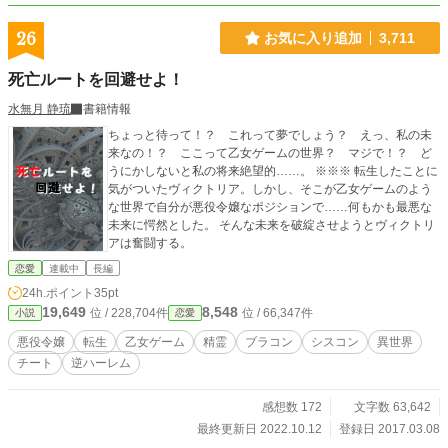
26
お気に入り追加
3,711
死亡ルートを回避せよ！
水無月 静琉
書籍情報
ちょっと待って！？ これって夢でしょう？ えっ、私の未
来なの！？ ここって乙女ゲームの世界？ マジで！？ ど
うにかしないと私の将来絶望的……。 ※※※ 転生したことに
気がついたヴィクトリア。しかし、そこが乙女ゲームのよう
な世界で自分が悪役令嬢なポジションで……何もかも最悪な
未来に愕然とした。 そんな未来を破綻させようとヴィクトリ
アは奮闘する。
恋愛
連載中
長編
24h.ポイント
35pt
19,649
8,548
位 / 228,704件
位 / 66,347件
小説
恋愛
悪役令嬢
転生
乙女ゲーム
精霊
ブラコン
シスコン
異世界
チート
逆ハーレム
感想数 172
文字数 63,642
最終更新日 2022.10.12
登録日 2017.03.08