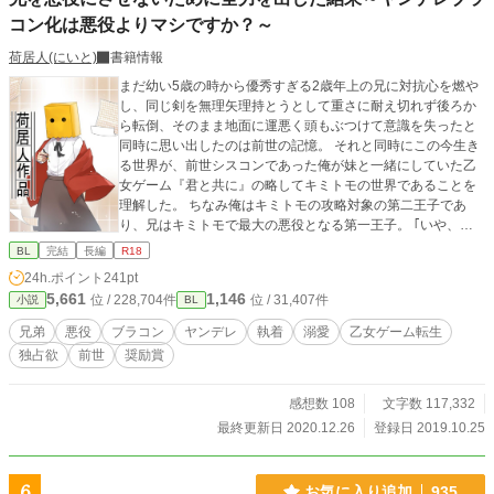
コン化は悪役よりマシですか？～
荷居人(にいと)
書籍情報
まだ幼い5歳の時から優秀すぎる2歳年上の兄に対抗心を燃や
し、同じ剣を無理矢理持とうとして重さに耐え切れず後ろか
ら転倒、そのまま地面に運悪く頭もぶつけて意識を失ったと
同時に思い出したのは前世の記憶。 それと同時にこの今生き
る世界が、前世シスコンであった俺が妹と一緒にしていた乙
女ゲーム『君と共に』の略してキミトモの世界であることを
理解した。 ちなみ俺はキミトモの攻略対象の第二王子であ
り、兄はキミトモで最大の悪役となる第一王子。 ｢いや、ゲ
ームならともかく現実で身内が悪役になるのわかってて放
BL
完結
長編
R18
置……ってのもなぁ。何より兄さんってただの寂しがり屋が
24h.ポイント
241pt
拗れただけだし？それに俺が王様とか絶対無理だし｣ 悪役に
5,661
1,146
位 / 228,704件
位 / 31,407件
小説
BL
なる原因がわかっているなら、その原因を取り除けばいい
話。結果まさか兄がブラコンになるのはともかく(シスコンだ
兄弟
悪役
ブラコン
ヤンデレ
執着
溺愛
乙女ゲーム転生
った俺にブラコンは責められない)、ヤンデレになるなんて誰
独占欲
前世
奨励賞
が予想できる？ BL小説大賞用作品。応援していただけたら嬉
しいです。 11月中に5万文字以上は目標にしたいためできる
限り更新をしたいと考えています！休みの日に一気に書き上
感想数 108
文字数 117,332
げて更新調整していきたいと思います。 さっそく感想くださ
最終更新日 2020.12.26
登録日 2019.10.25
った方、読んでくださってる方、お気に入り登録していただ
けた方、しおり挟んでくれてる方、ありがとうございます！
とても励みになります！ 10/27.21時28分HOTランキング4位
6
お気に入り追加
935