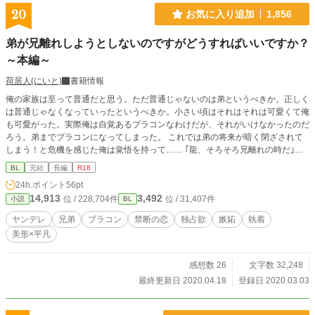
20
お気に入り追加
1,856
弟が兄離れしようとしないのですがどうすればいいですか？
～本編～
荷居人(にいと)
書籍情報
俺の家族は至って普通だと思う。ただ普通じゃないのは弟というべきか。正しく
は普通じゃなくなっていったというべきか。小さい頃はそれはそれは可愛くて俺
も可愛がった。実際俺は自覚あるブラコンなわけだが、それがいけなかったのだ
ろう。弟までブラコンになってしまった。 これでは弟の将来が暗く閉ざされて
しまう！と危機を感じた俺は覚悟を持って…… ｢龍、そろそろ兄離れの時だ｣
｢………は？｣ その日初めて弟が怖いと思いました。
BL
完結
長編
R18
24h.ポイント
56pt
14,913
3,492
位 / 228,704件
位 / 31,407件
小説
BL
ヤンデレ
兄弟
ブラコン
禁断の恋
独占欲
嫉妬
執着
美形×平凡
感想数 26
文字数 32,248
最終更新日 2020.04.18
登録日 2020.03.03