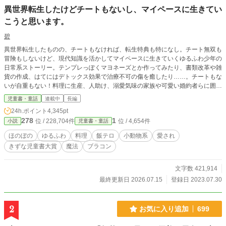
異世界転生したけどチートもないし、マイペースに生きてい
こうと思います。
碧
異世界転生したものの、チートもなければ、転生特典も特になし。チート無双も
冒険もしないけど、現代知識を活かしてマイペースに生きていくゆるふわ少年の
日常系ストーリー。テンプレっぽくマヨネーズとか作ってみたり、書類改革や雑
貨の作成、はてにはデトックス効果で治療不可の傷を癒したり……。チートもな
いが自重もない！料理に生産、人助け、溺愛気味の家族や可愛い婚約者らに囲ま
れて今日も自由に過ごします。ゆるふわ癒し系異世界ファンタジーここに開幕！
児童書・童話
連載中
長編
【第2回きずな児童書大賞・読者賞を頂戴しました】 読んでくださった皆様のお
24h.ポイント
4,345pt
かげです、ありがとうございました！
278
1
位 / 228,704件
位 / 4,654件
小説
児童書・童話
ほのぼの
ゆるふわ
料理
飯テロ
小動物系
愛され
きずな児童書大賞
魔法
ブラコン
文字数 421,914
最終更新日 2026.07.15
登録日 2023.07.30
2
お気に入り追加
699