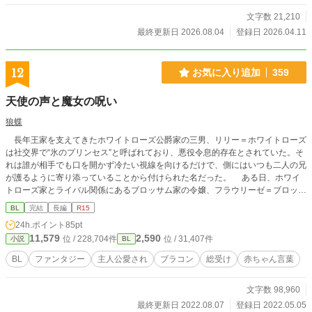
文字数 21,210
最終更新日 2026.08.04
登録日 2026.04.11
12
お気に入り追加
359
天使の声と魔女の呪い
狼蝶
長年王家を支えてきたホワイトローズ公爵家の三男、リリー＝ホワイトローズ
は社交界で“氷のプリンセス”と呼ばれており、悪役令息的存在とされていた。そ
れは誰が相手でも口を開かず冷たい視線を向けるだけで、側にはいつも二人の兄
が護るように寄り添っていることから付けられた名だった。 ある日、ホワイ
トローズ家とライバル関係にあるブロッサム家の令嬢、フラウリーゼ＝ブロッサ
ムに心寄せる青年、アランがリリーに対し苛立ちながら学園内を歩いていると、
BL
完結
長編
R15
偶然リリーが喋る場に遭遇してしまう。 『も、もぉやら・・・・・・』
24h.ポイント
85pt
『っ！！？』 果たして、リリーが隠していた彼の秘密とは――！？
11,579
2,590
位 / 228,704件
位 / 31,407件
小説
BL
BL
ファンタジー
主人公愛され
ブラコン
総受け
赤ちゃん言葉
文字数 98,960
最終更新日 2022.08.07
登録日 2022.05.05