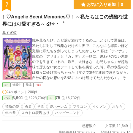
た】 【2017年4月、本幕が完結しました】 序幕･本幕であら
7
お気に入り追加
0
かたの謎が解け、メインヒロインが確定します。 【2018年1
月、真幕を開始しました】 ここから読み始めると盛大なネタ
† ♡Angelic Scent Memories♡ † ～私たちはこの残酷な世
バレになります。
界には可愛すぎる～ ໒꒱✧・゜
臭すぎ姫
鏡を見るたび、ただ涙が溢れてくるの……どうして運命は、
私たちに対して残酷なだけの世界で、こんなにも罪深いほど
完璧に私たちを創ってしまったのかしら？ 私は「ティナ」。
親友の「アサミ」と「カナデ」と一緒に、終わりのない悲劇
の中を生きているの。昨日、大好きな「お兄ちゃん」が超地
味で冴えない女とデートして私を裏切った時、私の水晶の心
は粉々に砕け散っちゃった（マジで3時間連続で泣きながら、
自分の切ない想いをSNSにぶつけ続けてたんだから）。 そん
なの重要じゃないって思うかもしれないけど、結局のとこ
SF
連載中
長編
R18
ろ、私たちが学校で一番の美少女で、勉強なんてしなくても
24h.ポイント
200pt
満点取れちゃう天才なのは事実なの。でも勘違いしないで、
6,901
75
位 / 228,704件
位 / 6,732件
小説
SF
私たちでいることって本当に苦しくて大変なんだから！ この
街や国、あるいは世界全体……そして何よりも大切な「私た
禁断の愛
勇者
学園
逆ハーレム
ブラコン
イケメン
おなら
ちの乙女の輝き」が悪に脅かされる時、私たちは「エンゼリ
年の差
スカトロ表現あり
ハッピーエンド
ック・セント」に変身するしかないの。「ピンキー・シュガ
ー」、「スウィーティー・クリスタル」、そして「ハニー・
バニー」は、禍々しく冷酷な悪党たちから世界を救うわ。当
感想数 0
文字数 11,649
然、宇宙は私たちを愛しているから絶対に勝つの。でも、お
最終更新日 2026.08.07
登録日 2026.02.14