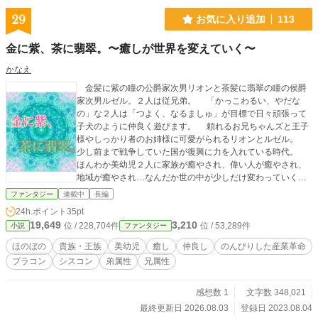
29
お気に入り追加
113
金に紫、茶に翡翠。〜癒しが世界を変えていく〜
かなえ
金髪に紫の瞳の公爵家次男リオンと茶髪に翡翠の瞳の侯爵
家次男ルゼル。２人は従兄弟。 「かっこわるい、やだな
の」な２人は「つよく、なるましゅ」が目標で日々頑張って
子犬のように仲良く遊びます。 頼れるお兄ちゃんズと王子
様やしっかり者のお姉様に可愛がられるリオンとルゼル。
少し前まで戦争していた国が復興に力を入れている時代。
ほんわか美幼児２人に家族が癒やされ、偉い人が癒やされ、
地域が癒やされ…なんだか世の中が少しだけ変わっていく
話。 美幼児が美少年になるあたりまでの成長記録。ショタ
ファンタジー
連載中
長編
ではない（多分）。 ただただ作者が癒やされたいためだけ
24h.ポイント
35pt
に書いているので波瀾万丈さはない（多分）。 番外編とし
19,649
3,210
位 / 228,704件
位 / 53,289件
小説
ファンタジー
て「リオンの日記」というショートショートも書いてます。
リオンの絵を見てユリアンが兄バカ全開な感じです(笑)
ほのぼの
貴族・王族
美幼児
癒し
仲良し
のんびりした産業革命
ブラコン
シスコン
弟属性
兄属性
感想数 1
文字数 348,021
最終更新日 2026.08.03
登録日 2023.08.04