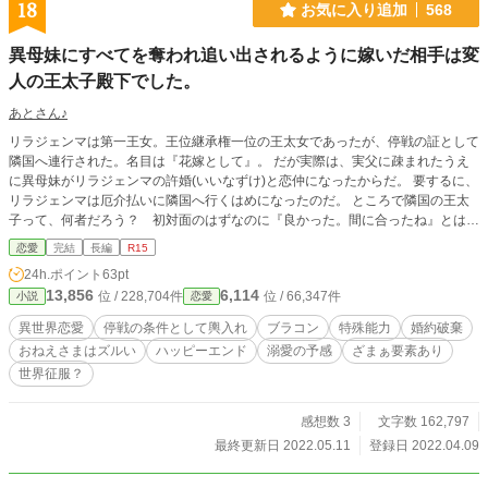
18
お気に入り追加
568
異母妹にすべてを奪われ追い出されるように嫁いだ相手は変
人の王太子殿下でした。
あとさん♪
リラジェンマは第一王女。王位継承権一位の王太女であったが、停戦の証として
隣国へ連行された。名目は『花嫁として』。 だが実際は、実父に疎まれたうえ
に異母妹がリラジェンマの許婚(いいなずけ)と恋仲になったからだ。 要するに、
リラジェンマは厄介払いに隣国へ行くはめになったのだ。 ところで隣国の王太
子って、何者だろう？ 初対面のはずなのに『良かった。間に合ったね』とは？
彼は母国の事情を、承知していたのだろうか。明るい笑顔に惹かれ始めるリラ
恋愛
完結
長編
R15
ジェンマであったが、彼はなにか裏がありそうで信じきれない。 しかも『弟み
24h.ポイント
63pt
たいな女の子を生んで欲しい』とはどういうこと⁈¿？ 言葉の違い、習慣の違い
13,856
6,114
位 / 228,704件
位 / 66,347件
小説
恋愛
に戸惑いつつも距離を縮めていくふたり。 一方、王太女を失った母国ではじわ
じわと異変が起こり始め、ついに異母妹がリラジェンマと立場を交換してくれと
異世界恋愛
停戦の条件として輿入れ
ブラコン
特殊能力
婚約破棄
押しかける。 ※設定はゆるんゆるん ※Ｒ１５は保険 ※現実世界に似たような状
おねえさまはズルい
ハッピーエンド
溺愛の予感
ざまぁ要素あり
況がありますが、拙作の中では忠実な再現はしていません。なんちゃって異世界
世界征服？
だとご了承ください。 ※拙作『王子殿下がその婚約破棄を裁定しますが、ご自
分の恋模様には四苦八苦しているようです』と同じ世界観です。 ※このお話は
小説家になろうにも投稿してます。 ※このお話のスピンオフ『結婚さえすれば
感想数 3
文字数 162,797
問題解決！…って思った過去がわたしにもあって』もよろしくお願いします。
最終更新日 2022.05.11
登録日 2022.04.09
ベリンダ王女がグランデヌエベ滞在中にしでかしたアレコレに振り回された侍
女（ルチア）のお話です。 <(_ _)>