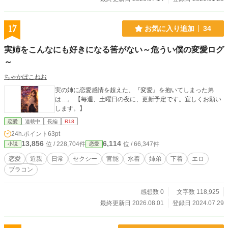
17
お気に入り追加
34
実姉をこんなにも好きになる筈がない～危うい僕の変愛ログ
～
ちゃかぽこねお
実の姉に恋愛感情を超えた、『変愛』を抱いてしまった弟
は…。 【毎週、土曜日の夜に、更新予定です。宜しくお願い
します。】
恋愛
連載中
長編
R18
24h.ポイント
63pt
13,856
6,114
位 / 228,704件
位 / 66,347件
小説
恋愛
恋愛
近親
日常
セクシー
官能
水着
姉弟
下着
エロ
ブラコン
感想数 0
文字数 118,925
最終更新日 2026.08.01
登録日 2024.07.29