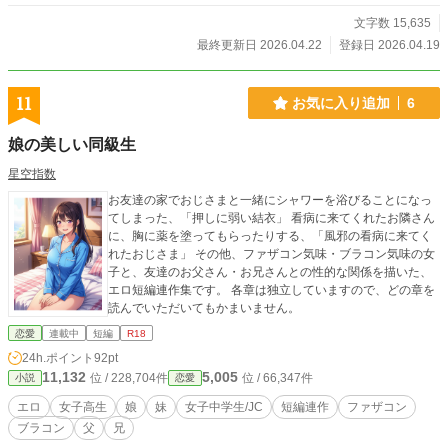
文字数 15,635
最終更新日 2026.04.22
登録日 2026.04.19
11
お気に入り追加
6
娘の美しい同級生
星空指数
お友達の家でおじさまと一緒にシャワーを浴びることになっ
てしまった、「押しに弱い結衣」 看病に来てくれたお隣さん
に、胸に薬を塗ってもらったりする、「風邪の看病に来てく
れたおじさま」 その他、ファザコン気味・ブラコン気味の女
子と、友達のお父さん・お兄さんとの性的な関係を描いた、
エロ短編連作集です。 各章は独立していますので、どの章を
読んでいただいてもかまいません。
恋愛
連載中
短編
R18
24h.ポイント
92pt
11,132
5,005
位 / 228,704件
位 / 66,347件
小説
恋愛
エロ
女子高生
娘
妹
女子中学生/JC
短編連作
ファザコン
ブラコン
父
兄