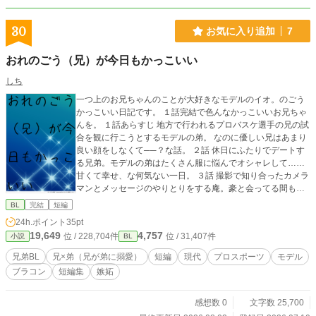
30
お気に入り追加
7
おれのごう（兄）が今日もかっこいい
しち
一つ上のお兄ちゃんのことが大好きなモデルのイオ。のごう
かっこいい日記です。 １話完結で色んなかっこいいお兄ちゃ
んを。 １話あらすじ 地方で行われるプロバスケ選手の兄の試
合を観に行こうとするモデルの弟。 なのに優しい兄はあまり
良い顔をしなくて──？な話。 ２話 休日にふたりでデートす
る兄弟。モデルの弟はたくさん服に悩んでオシャレして……
甘くて幸せ、な何気ない一日。 ３話 撮影で知り合ったカメラ
マンとメッセージのやりとりをする庵。豪と会ってる間も鳴
り続ける通知、庵の何気ない告白に豪の我慢は……。嫉妬エ
BL
完結
短編
ロあり。 ４話 スーパーに買い物に行く兄弟。庵の欲しいもの
24h.ポイント
35pt
に気付いた豪の行動に好きはまた積み重なり──。仲良し兄弟
19,649
4,757
位 / 228,704件
位 / 31,407件
小説
BL
の顔をしながら、ひっそりと恋を育むふたり。 ５話 二人でい
る時に庵を庇って怪我をする豪。 無理はしない、と言いなが
兄弟BL
兄×弟（兄が弟に搦愛）
短編
現代
プロスポーツ
モデル
らいつも通り試合に出る豪に庵は──。 弟によるごう（兄）
ブラコン
短編集
嫉妬
かっこいいシリーズ、一旦最終話です。情緒エロ？あり。
感想数 0
文字数 25,700