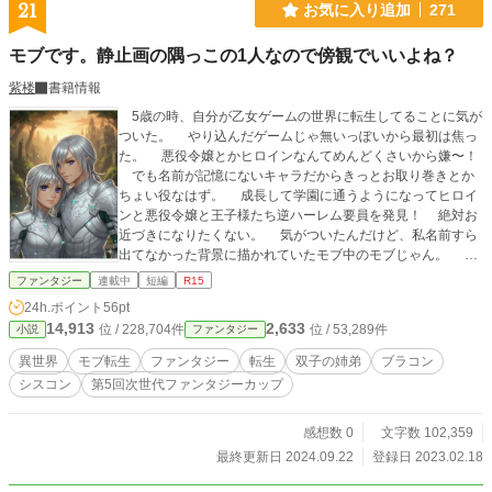
21
お気に入り追加
271
モブです。静止画の隅っこの1人なので傍観でいいよね？
紫楼
書籍情報
5歳の時、自分が乙女ゲームの世界に転生してることに気が
ついた。 やり込んだゲームじゃ無いっぽいから最初は焦っ
た。 悪役令嬢とかヒロインなんてめんどくさいから嫌〜！
でも名前が記憶にないキャラだからきっとお取り巻きとか
ちょい役なはず。 成長して学園に通うようになってヒロイ
ンと悪役令嬢と王子様たち逆ハーレム要員を発見！ 絶対お
近づきになりたくない。 気がついたんだけど、私名前すら
出てなかった背景に描かれていたモブ中のモブじゃん。 普
通に何もしなければモブ人生満喫出来そう〜。 ブラコンと
ファンタジー
連載中
短編
R15
シスコンの二人の物語。 偏った価値観の世界です。 戦闘
24h.ポイント
56pt
シーン、流血描写、死の場面も出ます。 主筋は冒険者のお
14,913
2,633
位 / 228,704件
位 / 53,289件
小説
ファンタジー
話では無いので戦闘シーンはあっさり、流し気味です。 ふ
んわり設定、見切り発車です。 カクヨム様にも掲載してい
異世界
モブ転生
ファンタジー
転生
双子の姉弟
ブラコン
ます。 24話まで少し改稿、誤字修正しました。 大筋は変わっ
シスコン
第5回次世代ファンタジーカップ
てませんので読み返されなくとも大丈夫なはず。 イラスト
は自分の下絵をGeminiにいじってもらいました。 ★は修正
した物の覚書としてつけています。
感想数 0
文字数 102,359
最終更新日 2024.09.22
登録日 2023.02.18