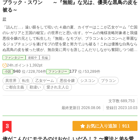
ブラック・スワン ～『無能』な兄は、優美な黒鳥の皮を
被る～
碧
「詰んだ…」遠い眼をして呟いた４歳の夏、カイザーはここが乙女ゲーム『亡国
のレガリアと王国の秘宝』の世界だと思い出す。ゲームの俺様攻略対象者と我儘
悪役令嬢の兄として転生した『無能』なモブが、ブラコン＆シスコンへと華麗な
るジョブチェンジを遂げモブの壁を愛と努力でぶち破る！これは優雅な白鳥なら
ぬ黒鳥の皮を被った彼が、無自覚に周りを誑しこんだりしながら奮闘しつつ総愛
され（慕われ）する物語。生まれ持った美貌と頭脳・身体能力に努力を重ね、財
ファンタジー
連載中
長編
力・身分と全てを活かし悪役令嬢ルート阻止に励むカイザーだがある日謎の能力
24h.ポイント
1,392pt
が覚醒して…？！更にはそのミステリアス超絶美形っぷりから隠しキャラ扱いさ
940
177
位 / 228,704件
位 / 53,289件
小説
ファンタジー
れたり、様々な勘違いにも拍車がかかり…。鉄壁の微笑みの裏で心の中の独り言
と突っ込みが炸裂する彼の日常。（一話は短め設定です）
異世界
転生
乙女ゲーム
悪役令嬢
シスコン
ブラコン
ご都合主義
勘違い
愛され主人公
文字数 689,753
最終更新日 2026.08.06
登録日 2023.10.03
3
お気に入り追加
911
俺がこんなにモテるのはおかしいだろ！？ 〜魔法と弟を愛