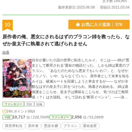
ンは堂々としたブラコンに成長し天才と呼ばれるカインに慕
文字数 189,965
われるレオンハルトの評価も上がっていくが……？ FANBOX
最終更新日 2025.06.08
登録日 2021.03.04
の方にたまに短編など投下しています。
10
お気に入り追加
378
原作者の俺、悪女にされるはずのブラコン姉を救ったら、な
ぜか皇太子に執着されて逃げられません
由香
自分が書いた小説の世界に転生したルイ。 そこは――姉が“悪
女として断罪される”運命の物語だった。 しかも姉は重度のブ
ラコン。 「あなたのためなら悪女でもいいわ♡」と、なぜか
ノリノリ。 いや、ならなくていい。 原作者として未来を知る
ルイは、破滅ルートを回避しようと奔走するが―― なぜか冷
酷なはずの皇太子に目をつけられ、執着され始める。 姉は過
保護をこじらせ、皇太子は興味をこじらせ、 気づけば三角関
係（？）は大混戦。 そして訪れる“断罪イベント”。 ――決め
られた物語なんて、知るか。 原作者によるシナリオ破壊×ブ
ファンタジー
完結
短編
ラコン暴走×皇太子の執着が交錯する、コメディ全開の異世界
24h.ポイント
99pt
ラブ（？）ファンタジー！
10,717
2,056
位 / 228,704件
位 / 53,289件
小説
ファンタジー
異世界転生
原作者
悪役令嬢
ブラコン
運命改変