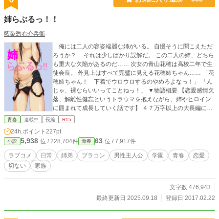
確認！ありがとうございます！ 10/28.19時23分人気ランキン
グ19位、その他ランキング2位確認！ありがとうございま
姉らぶるっ！！
す！ 10/28お気に入り登録数1000越え！11/5お気に入り登録
数2000越え！ありがとうございます！感想もかなり励みにな
藍染惣右介兵衛
ります！ありがとうございます！ありがとうございます！ 20
俺には二人の容姿端麗な姉がいる。 自慢そうに聞こえただ
20年12月25日BL大賞にて奨励賞いただきました！応援して
ろうか？ それは少しばかり誤解だ。 この二人の姉、どちら
くださった皆様ありがとうございます！
も重大な欠陥があるのだ…… 次女の青山花穂は高校二年で生
徒会長。 外見上はすべて完璧に見える花穂姉ちゃん…… 「花
穂姉ちゃん！ 下着でウロウロするのやめろよなっ！」 「ん
じゃ、裸ならいいってことねっ！」 ▼物語概要 【恋愛感情欠
落、解離性健忘というトラウマを抱えながら、姉やヒロイン
に囲まれて成長していく話です】 ４７万字以上の大長編にな
ります。(2025年9月現在) 【※不健全ラブコメの注意事項】
青春
連載中
長編
R15
この作品は通常のラブコメより下品下劣この上なく、ドン
24h.ポイント
227pt
引き、ドシモ、変態、マニアック、陰謀と陰毛渦巻くご都合
5,938
63
位 / 228,704件
位 / 7,917件
小説
青春
主義のオンパレードです。 それをウリにして、ギャグなど
をミックスした作品です。一話(1部分)1800～3000字と短
ラブコメ
日常
姉弟
ブラコン
男性主人公
学園
青春
恋愛
く、四コマ漫画感覚で手軽に読めます。 全編47万字前後と
切ない
家族
なります。読みごたえも初期より増し、ガッツリ読みたい方
にもお勧めです。 また、執筆・原作・草案者が男性と女性
両方なので、主人公が男にもかかわらず、男性目線からやや
文字数 476,943
ずれている部分があります。 【元々、小説家になろうで連載
最終更新日 2025.09.18
登録日 2017.02.22
していたものを大幅改訂して連載します】 【なろう版から一
部、ストーリー展開と主要キャラの名前が変更になりまし