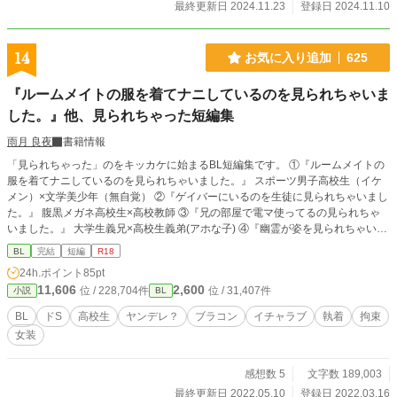
最終更新日 2024.11.23
登録日 2024.11.10
14
お気に入り追加
625
『ルームメイトの服を着てナニしているのを見られちゃいま
した。』他、見られちゃった短編集
雨月 良夜
書籍情報
「見られちゃった」のをキッカケに始まるBL短編集です。 ①『ルームメイトの
服を着てナニしているのを見られちゃいました。』 スポーツ男子高校生（イケ
メン）×文学美少年（無自覚） ②『ゲイバーにいるのを生徒に見られちゃいまし
た。』 腹黒メガネ高校生×高校教師 ③『兄の部屋で電マ使ってるの見られちゃ
いました。』 大学生義兄×高校生義弟(アホな子) ④『幽霊が姿を見られちゃいま
した。(ついでに身体も触られちゃいました。)』 男子大学生×地縛霊 ⑤『ご主人
BL
完結
短編
R18
様に専属執事を辞める、異動届けを見られちゃいました。』 ご主人様×専属執事
24h.ポイント
85pt
⑥『同級生に女装コスプレしてたのを見られちゃいました。』 同級生(ちょっと
11,606
2,600
位 / 228,704件
位 / 31,407件
小説
BL
ヤンキー)×高校生(気弱) R18的な話には※をつけるようにしました。よろしくお
願いします。
BL
ドS
高校生
ヤンデレ？
ブラコン
イチャラブ
執着
拘束
女装
感想数 5
文字数 189,003
最終更新日 2022.05.10
登録日 2022.03.16