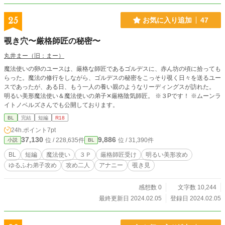
25
お気に入り追加
47
覗き穴〜厳格師匠の秘密〜
丸井まー（旧：まー）
魔法使いの卵のユースは、厳格な師匠であるゴルデスに、赤ん坊の頃に拾っても
らった。魔法の修行をしながら、ゴルデスの秘密をこっそり覗く日々を送るユー
スであったが、ある日、もう一人の養い親のようなリーディングスが訪れた。
明るい美形魔法使い＆魔法使いの弟子✕厳格陰気師匠。 ※３Pです！ ※ムーンラ
イトノベルズさんでも公開しております。
BL
完結
短編
R18
24h.ポイント
7pt
37,130
9,886
位 / 228,635件
位 / 31,390件
小説
BL
BL
短編
魔法使い
３Ｐ
厳格師匠受け
明るい美形攻め
ゆるふわ弟子攻め
攻め二人
アナニー
覗き見
感想数 0
文字数 10,244
最終更新日 2024.02.05
登録日 2024.02.05