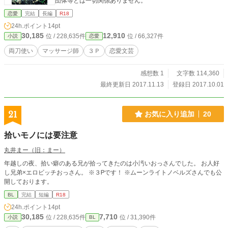
団体等とは一切関係ありません。
恋愛
完結
長編
R18
24h.ポイント
14pt
30,185
12,910
位 / 228,635件
位 / 66,327件
小説
恋愛
両刀使い
マッサージ師
３Ｐ
恋愛文芸
感想数 1
文字数 114,360
最終更新日 2017.11.13
登録日 2017.10.01
21
お気に入り追加
20
拾いモノには要注意
丸井まー（旧：まー）
年越しの夜、拾い癖のある兄が拾ってきたのは小汚いおっさんでした。 お人好
し兄弟×エロビッチおっさん。 ※３Ꮲです！ ※ムーンライトノベルズさんでも公
開しております。
BL
完結
短編
R18
24h.ポイント
14pt
30,185
7,710
位 / 228,635件
位 / 31,390件
小説
BL