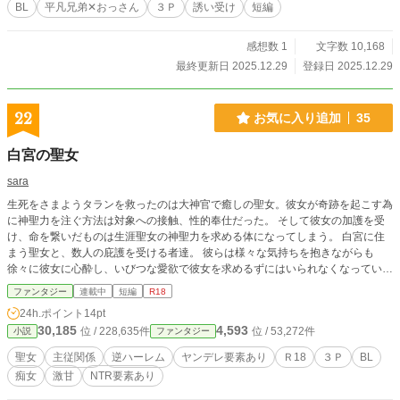
BL
平凡兄弟✕おっさん
３Ｐ
誘い受け
短編
感想数 1
文字数 10,168
最終更新日 2025.12.29
登録日 2025.12.29
22
お気に入り追加
35
白宮の聖女
sara
生死をさまようタランを救ったのは大神官で癒しの聖女。彼女が奇跡を起こす為
に神聖力を注ぐ方法は対象への接触、性的奉仕だった。 そして彼女の加護を受
け、命を繋いだものは生涯聖女の神聖力を求める体になってしまう。 白宮に住
まう聖女と、数人の庇護を受ける者達。 彼らは様々な気持ちを抱きながらも
徐々に彼女に心酔し、いびつな愛欲で彼女を求めるずにはいられなくなってい
く。 ■第一章 騎士と聖女…女攻め、攻守逆転 ■第二章 慈愛の夜…男攻め、
ファンタジー
連載中
短編
R18
甘々 ■第三章 歪んだ愛…男攻め、拘束、3P、ヤンデレ ■第四章 罰…女攻め、
24h.ポイント
14pt
分からせ、調教、お仕置き、服従、甘々 ■第五章 主と従者…主従関係、女攻
30,185
4,593
位 / 228,635件
位 / 53,272件
小説
ファンタジー
め、攻守逆転、男潮吹き、甘々 ■第六章 冷然たる儀式…Ｓ男、鬼畜、服従 ●第
七章 病膏肓…3Ｐ、BL、ショタ、二穴 ■第八章 忠僕の契り…NTR、BL、Ｓ
聖女
主従関係
逆ハーレム
ヤンデレ要素あり
Ｒ18
３Ｐ
BL
男、鬼畜、言葉責め、3P ■第九章 唯々諾々…拘束、捕縛、媚薬、睡姦、無理
痴女
激甘
NTR要素あり
矢理、M男、絶倫、男潮吹き ■第十章 掌中の珠…激甘、NTR、恥辱、言葉責め、
飲酒、お風呂 ■第十一章 憂いの先の幸福…激甘、体格差 ※連作短編小説で