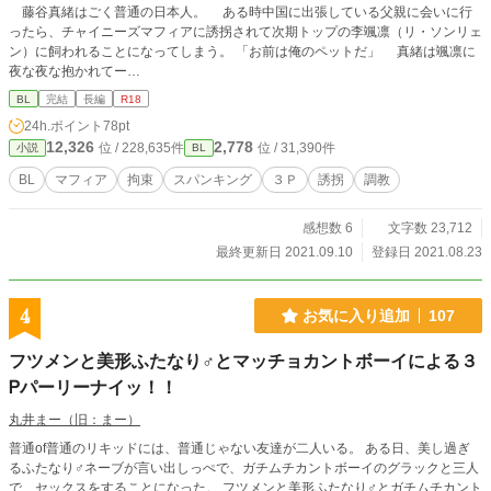
藤谷真緒はごく普通の日本人。 ある時中国に出張している父親に会いに行
ったら、チャイニーズマフィアに誘拐されて次期トップの李颯凛（リ・ソンリェ
ン）に飼われることになってしまう。 「お前は俺のペットだ」 真緒は颯凛に
夜な夜な抱かれてー…
BL
完結
長編
R18
24h.ポイント
78pt
12,326
2,778
位 / 228,635件
位 / 31,390件
小説
BL
BL
マフィア
拘束
スパンキング
３Ｐ
誘拐
調教
感想数 6
文字数 23,712
最終更新日 2021.09.10
登録日 2021.08.23
4
お気に入り追加
107
フツメンと美形ふたなり♂とマッチョカントボーイによる３
Ꮲパーリーナイッ！！
丸井まー（旧：まー）
普通of普通のリキッドには、普通じゃない友達が二人いる。 ある日、美し過ぎ
るふたなり♂ネーブが言い出しっぺで、ガチムチカントボーイのグラックと三人
で、セックスをすることになった。 フツメンと美形ふたなり♂とガチムチカント