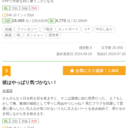
の中で大変な目に遭うことになる
BL
完結
短編
R18
24h.ポイント
35pt
19,465
4,770
位 / 228,635件
位 / 31,390件
小説
BL
短編
ファンタジー
♡喘ぎ
カントボーイ
３Ｐ
中出しあり
媚薬
BL
ダンジョン
異世界
感想数 0
文字数 26,450
最終更新日 2024.09.28
登録日 2024.07.26
9
お気に入り追加
1,802
彼はやっぱり気づかない！
水場奨
さんざんな１日を終え目を覚ますと、そこは漫画に似た世界だった。 え？もし
かして俺、敵側の端役として早々に死ぬやつじゃね？ 死亡フラグを回避して普
通に暮らしたい主人公が気づかないうちに主人公パートを歩み始めて、周りをか
き回しながら生き抜きます。
BL
完結
長編
R18