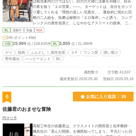
は観光案内だけではない。白の六尺褌に法被を羽織り、好み
の客を狙う「エロ営業」――。 ​ターゲットは、自分をガッツ
リ愛してくれる「理想の逞しい兄貴分」。 運命的に現れた巨
根の二人組を、拓磨は秘密の『エロ海岸』へと誘う。 ​コンプ
レックスの真性包茎と、しなやかなアスリートの肢体。 二人
の規格外な雄を前に、拓磨の本能は子犬のように疼き出す。
BL
連載中
長編
R18
夕陽の砂浜で繰り広げられる、おバカで濃厚なトリオ・セッ
24h.ポイント
49pt
クス！ ～～～～～ 【本作のポイント】 ●「健康的アスリー
15,994
3,855
位 / 228,635件
位 / 31,390件
小説
BL
ト」×「どネコな子犬系」 陸上部仕込みの美体に反し、大好
きな「巨根」を前にすると、プライドを捨ててワンワン懐く
ゲイ
筋肉
ふんどし
真性包茎
３Ｐ
ワンコ受
誘い受け
拓磨。性欲と先走りで知性がトロトロに溶かされたおバカな
野外露出
ハッピーエンド
BL
姿と、その裏にある寂しがり屋な素顔を、全力で愛でる物語
です。 ​ ●夏の鎌倉を駆ける「ふんどし俥夫」の露出感 白の六
尺褌に法被一枚という、公道ギリギリの過激な格好で獲物を
感想数 0
文字数 43,637
誘うシチュエーション。汗ばんだ肌の日焼け跡や、引き締ま
最終更新日 2026.05.30
登録日 2026.05.16
った筋肉の躍動を楽しめます。 ​ ●こだわりのフェティシズム
描写 「生脚」「日焼け跡」「全身脱毛済みの小麦肌」に加
え、本人がトラウマでありつつも、攻め手にとっては最高の
6
お気に入り追加
39
ご馳走となる「真性包茎」など、マニアックなフェチ要素を
極限まで詰め込みました。 ​ ●圧倒的パワーの「兄貴分2人」に
佐藤君のおませな冒険
よる3P ガチムチ極太の将人＆20cm超の長身スリ筋の健太。
理想的な上位個体二人に口もアナルも完全に支配され、大量
円マリ子
の精子でパンパンに中出しされる背徳的な３Ｐ！ ​ ●多幸感あ
高校三年生の佐藤君は、クラスメイトの西田君と化学教師・
ふれる「ハッピー・セックス」 ただ激しいだけでなく、拓磨
橘先生の「歪んだ関係」を偶然知ってしまう。 平凡だった日
が「兄ちゃん」と懐き、攻める側も彼を「最高のちんぽ犬」