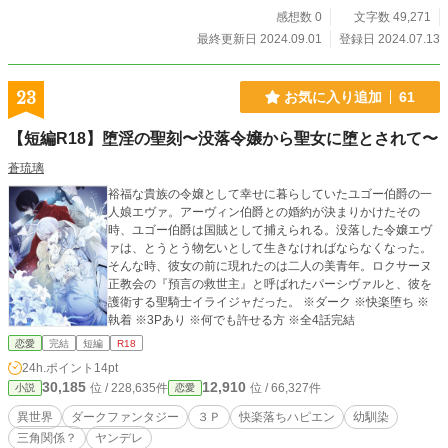
す。 ・好みの章がありましたら、いいねやコメントをしていただけると今後の
感想数 0
文字数 49,271
参考になります。 ・章は抜かしてもお楽しみいただけます。 ・こちらの作品は
最終更新日 2024.09.01
登録日 2024.07.13
ムーンライトノベルズに重複投稿しております。 ・第七章は作品削除になる可
能性が高いので、こちらへの投稿は控えます。 ●登場人物 ・サディアス・カフ
リー 大神官、癒しの聖女で白宮の主 20歳過ぎ 碧色の瞳を持ち、小柄な体型 慈
23
お気に入り追加
61
悲深く、実は天真爛漫 ・タラン 元王国の騎士 後数年で30歳 短髪で褐色肌の筋
肉質な大男 思いやりがあり、まとも ・ロウエル 元貴族 サディアスと同じ年頃
【短編R18】堕淫の聖刻〜没落令嬢から聖女に堕とされて〜
長めの明るい茶髪で切れ長の目。背は高く色白 飄々としているがサディアスに
だけは忠実 ・カガリ サディアスの従者 サディアスの6歳年上 眼鏡をかけている
蒼琉璃
規律正しく理性的で感情を表に出さない ・ドロノワ 王位継承第二位の王子 25歳
裕福な貴族の令嬢として幸せに暮らしていたユゴー伯爵の一
頃 暗い金髪を後ろに撫でつけている 冷酷非情で支配的。男色趣味 ・ハルス
人娘エヴァ。アーヴィン伯爵との婚約が決まりかけたその
(弟)、ライ(兄) 神殿で育った孤児 黒髪、黒目、小柄、同じ顔をしている双子 甘
時、ユゴー伯爵は国賊として捕えられる。没落した令嬢エヴ
えた、色欲魔で淫乱 ・彼(名前不明) ドロノワの愛人 20代前半 長髪で引き締まっ
ァは、とうとう物乞いとして生きなければならなくなった。
た体 不明。多分実直
そんな時、彼女の前に現れたのは二人の美青年。ロクサーヌ
正教会の『預言の救世主』と呼ばれたパーシヴァルと、彼を
護衛する聖騎士イライジャだった。 ※ダーク ※快楽堕ち ※
執着 ※3Pあり ※何でも許せる方 ※全4話完結
恋愛
完結
短編
R18
24h.ポイント
14pt
30,185
12,910
位 / 228,635件
位 / 66,327件
小説
恋愛
異世界
ダークファンタジー
３Ｐ
快楽落ちハピエン
幼馴染
三角関係？
ヤンデレ