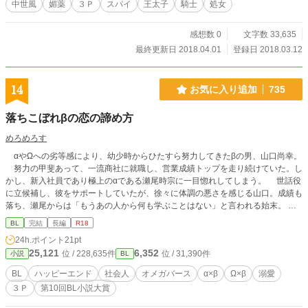
中世風
媚薬
３Ｐ
スパイ
王太子
騎士
処女
感想数 0
文字数 33,635
最終更新日 2018.04.01
登録日 2018.03.12
14
お気に入り追加
735
落ちこぼれβの恋の諦め方
めろめろす
αやΩへの劣等感により、幼少時からひたすら努力してきたβの男、山口尚幸。
努力の甲斐あって、一流商社に就職し、営業成績トップを走り続けていた。し
かし、新入社員であり極上のαである瀬尾時宗に一目惚れしてしまう。 世話役
に立候補し、彼をサポートしていたが、徐々に体調の悪さを感じる山口。成績も
落ち、瀬尾からは「もうあの人から何も学ぶことはない」と言われる始末。
失恋から仕事も辞めてしまおうとするが引き止められたい結果、新設のデータベ
BL
完結
長編
R18
ース部に異動することに。そこには美しいΩ三目海里がいた。彼は山口を嫌って
24h.ポイント
21pt
いるようで中々上手くいかなかったが、ある事件をきっかけに随分と懐いてき
25,121
6,352
位 / 228,635件
位 / 31,390件
小説
BL
て…。 しかも、瀬尾も黙っていなくなった山口を探しているようで。見つけ
られた山口は瀬尾に捕まってしまい。 あれ？俺、βなはずなにのどうしてフェ
BL
ハッピーエンド
社会人
オメガバース
α×β
Ω×β
溺愛
ロモン感じるんだ…？ コンプレックスの固まりの男が、αとΩにデロデロに甘
３Ｐ
第10回BL小説大賞
やかされて幸せになるお話です。 小説家になろうにも掲載。