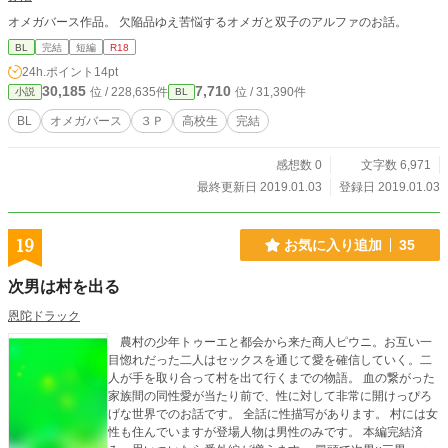
オメガバース作品。 欠陥品ゆえ苦悩するオメガと双子のアルファのお話。
BL
完結
短編
R18
24h.ポイント
14pt
30,185
7,710
位 / 228,635件
位 / 31,390件
小説
BL
BL
オメガバース
３Ｐ
高校生
完結
感想数 0
文字数 6,971
最終更新日 2019.01.03
登録日 2019.01.03
19
お気に入り追加
35
次男は村を出る
恩陀ドラック
農村の少年トゥーエと都会から来た商人ピウニ。お互い一
目惚れだった二人はセックスを通じて愛を確信していく。二
人が手を取り合って村を出て行くまでの物語。 血の繋がった
家族間の同性愛が当たり前で、性に対して非常に開けっぴろ
げな世界でのお話です。 全話に性描写があります。 村には女
性も住んでいますが登場人物は男性のみです。 本編完結済