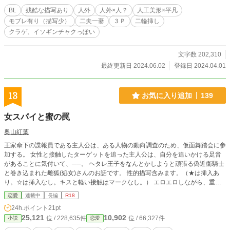
BL
残酷な描写あり
人外
人外×人？
人工美形×平凡
モブレ有り（描写少）
二夫一妻
３Ｐ
二輪挿し
クラゲ、イソギンチャクっぽい
文字数 202,310
最終更新日 2024.06.02
登録日 2024.04.01
13
お気に入り追加
139
女スパイと蜜の罠
奥山紅葉
王家傘下の諜報員である主人公は、ある人物の動向調査のため、仮面舞踏会に参
加する。 女性と接触したターゲットを追った主人公は、自分を追いかける足音
があることに気付いて、──。 ヘタレ王子をなんとかしようと頑張る偽近衛騎士
と巻き込まれた雌狐(処女)さんのお話です。 性的描写含みます。（★は挿入あ
り。☆は挿入なし。キスと軽い接触はマークなし。） エロエロしながら、重い
話を始める奴がいるので、エロの読み飛ばしは難しくなってます。ご注意くださ
恋愛
連載中
長編
R18
い。
24h.ポイント
21pt
25,121
10,902
位 / 228,635件
位 / 66,327件
小説
恋愛