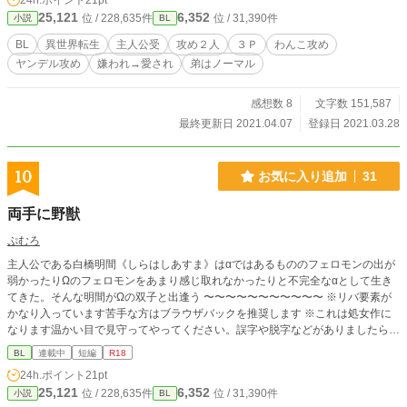
24h.ポイント
21pt
25,121
6,352
位 / 228,635件
位 / 31,390件
小説
BL
BL
異世界転生
主人公受
攻め２人
３Ｐ
わんこ攻め
ヤンデル攻め
嫌われ→愛され
弟はノーマル
感想数 8
文字数 151,587
最終更新日 2021.04.07
登録日 2021.03.28
10
お気に入り追加
31
両手に野獣
ぷむろ
主人公である白橋明間《しらはしあすま》はαではあるもののフェロモンの出が
弱かったりΩのフェロモンをあまり感じ取れなかったりと不完全なαとして生き
てきた。そんな明間がΩの双子と出逢う 〜〜〜〜〜〜〜〜〜〜〜 ※リバ要素が
かなり入っています苦手な方はブラウザバックを推奨します ※これは処女作に
なります温かい目で見守ってやってください。誤字や脱字などがありましたら教
えてくださると有り難いです
BL
連載中
短編
R18
24h.ポイント
21pt
25,121
6,352
位 / 228,635件
位 / 31,390件
小説
BL