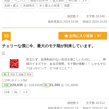
男娼
ペニバン
寝取られNTR
愛人契約
年の差
３Ｐ
夫婦＋愛人
夫婦再生
夫と愛人の友情
溺愛
感想数 0
文字数 28,340
最終更新日 2024.10.06
登録日 2024.10.04
32
お気に入り追加
37
チェリーな僕に今、最大のモテ期が到来しています。
汀
目立たず、起承転結のない生活を過ごしいたのに………。 神
様のイタズラか、ある日突然、モテ期が発動！！ しかもヤロ
ーばっかにって、どうゆうこと？！
BL
完結
短編
R18
24h.ポイント
0pt
228,635
31,390
位 / 228,635件
位 / 31,390件
小説
BL
日常
BL
３Ｐ
感想数 0
文字数 16,512
最終更新日 2020.01.19
登録日 2020.01.19