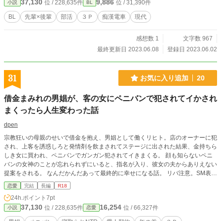
37,130
9,886
位 / 228,635件
位 / 31,390件
小説
BL
BL
先輩×後輩
部活
３Ｐ
痴漢電車
現代
感想数 1
文字数 967
最終更新日 2023.06.08
登録日 2023.06.02
31
お気に入り追加
20
借金まみれの男娼が、客の女にペニバンで犯されてイかされ
まくったら人生変わった話
dpen
宗教狂いの母親のせいで借金を抱え、男娼として働くリヒト。店のオーナーに犯
され、上客を誘惑しろと発情剤を飲まされてステージに出された結果、金持ちら
しき女に買われ、ペニバンでガンガン犯されてイきまくる。 顔も知らないペニ
バンの女神のことが忘れられずにいると、指名が入り、彼女の夫からありえない
提案をされる。 なんだかんだあって最終的に幸せになる話。 リバ注意。SM表現
と3Ｐと本人希望の寝取られ（寝取り？）展開があります。
恋愛
完結
長編
R18
24h.ポイント
7pt
37,130
16,254
位 / 228,635件
位 / 66,327件
小説
恋愛