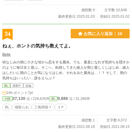
感想数 0
文字数 10,848
最終更新日 2025.01.03
登録日 2025.01.02
24
お気に入り追加
16
ねぇ、ホントの気持ち教えてよ。
Belle
幼なじみの朔に小さな頃から恋をする麗央。でも、素直になれず気持ちを隠すか
のように毎日女と遊ぶ。そこへ、転校してきた綾人が朔と親しくしはじめ…綾人
はしだいに朔のことが気になりはじめ、それをみた麗央は…！？ そして、朔の
気持ちはいったい…誰をえらぶ？
BL
連載中
短編
24h.ポイント
7pt
37,130
9,886
位 / 228,635件
位 / 31,390件
小説
BL
BL
寝取られ
三角関係？
３Ｐ
感想数 1
文字数 6,072
最終更新日 2021.08.18
登録日 2021.08.15