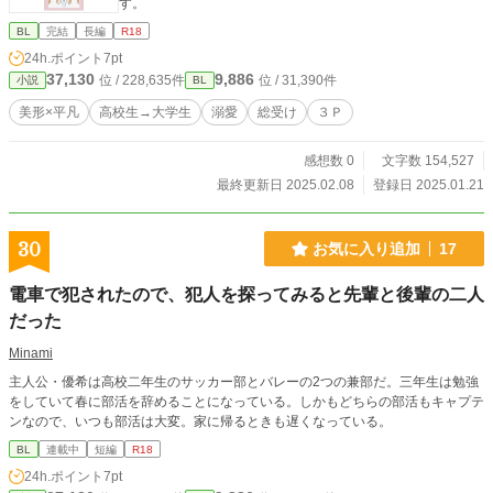
す。
BL
完結
長編
R18
24h.ポイント
7pt
37,130
9,886
位 / 228,635件
位 / 31,390件
小説
BL
美形×平凡
高校生→大学生
溺愛
総受け
３Ｐ
感想数 0
文字数 154,527
最終更新日 2025.02.08
登録日 2025.01.21
30
お気に入り追加
17
電車で犯されたので、犯人を探ってみると先輩と後輩の二人
だった
Minami
主人公・優希は高校二年生のサッカー部とバレーの2つの兼部だ。三年生は勉強
をしていて春に部活を辞めることになっている。しかもどちらの部活もキャプテ
ンなので、いつも部活は大変。家に帰るときも遅くなっている。
BL
連載中
短編
R18
24h.ポイント
7pt