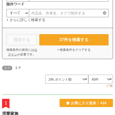
除外ワード
+ さらに詳しく検索する
保存する
37
件を検索する
検索条件の保存には
ロ
× 検索条件をクリアする
グイン
が必要です。
３Ｐ
タグ
37
件
1
お気に入り追加
416
淫愛家族