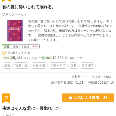
君の愛に酔いしれて溺れる。
ブラックキャット
君の重い愛に酔いしれて溺れて酔いしれて惑わされる。 彼に
激しく愛される女性達のお話です。 官能小説の短編の詰め合
わせです。R18の為、未成年の方はＵターンをお願い致しま
す。 「淫魔×変態紳士」はこちらに移籍してますのでよろし
くお願いいたします。
恋愛
連載中
短編
R18
24h.ポイント
21pt
25,121
10,902
位 / 228,635件
位 / 66,327件
小説
恋愛
恋愛
官能小説
溺愛/執着
イチャラブ
３Ｐ
ラブHꯁꯧ
感想数 0
文字数 35,657
最終更新日 2024.01.01
登録日 2023.04.18
17
お気に入り追加
26
俺達はそんな君に一目惚れした