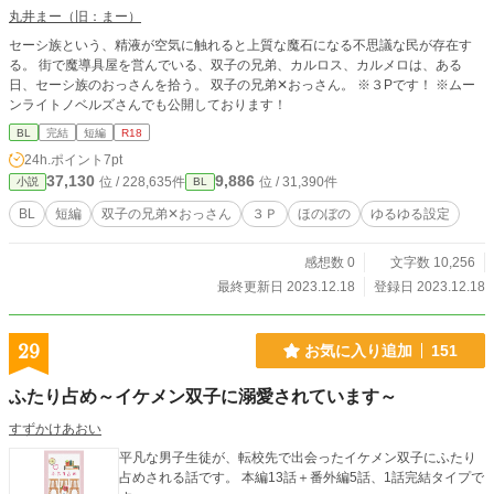
丸井まー（旧：まー）
セーシ族という、精液が空気に触れると上質な魔石になる不思議な民が存在す
る。 街で魔導具屋を営んでいる、双子の兄弟、カルロス、カルメロは、ある
日、セーシ族のおっさんを拾う。 双子の兄弟✕おっさん。 ※３Pです！ ※ムー
ンライトノベルズさんでも公開しております！
BL
完結
短編
R18
24h.ポイント
7pt
37,130
9,886
位 / 228,635件
位 / 31,390件
小説
BL
BL
短編
双子の兄弟✕おっさん
３Ｐ
ほのぼの
ゆるゆる設定
感想数 0
文字数 10,256
最終更新日 2023.12.18
登録日 2023.12.18
29
お気に入り追加
151
ふたり占め～イケメン双子に溺愛されています～
すずかけあおい
平凡な男子生徒が、転校先で出会ったイケメン双子にふたり
占めされる話です。 本編13話＋番外編5話、1話完結タイプで