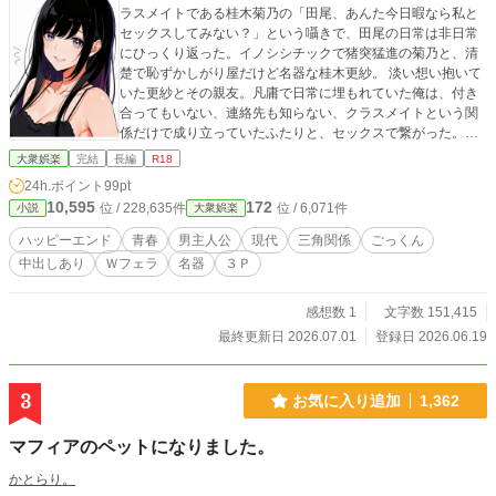
ラスメイトである桂木菊乃の「田尾、あんた今日暇なら私と
セックスしてみない？」という囁きで、田尾の日常は非日常
にひっくり返った。イノシシチックで猪突猛進の菊乃と、清
楚で恥ずかしがり屋だけど名器な桂木更紗。 淡い想い抱いて
いた更紗とその親友。凡庸で日常に埋もれていた俺は、付き
合ってもいない、連絡先も知らない、クラスメイトという関
係だけで成り立っていたふたりと、セックスで繋がった。今
後逆立ちをしても巡り会えない女子高生ふたりとの３Ｐセッ
大衆娯楽
完結
長編
R18
クス。しかも一人は好きな女子。更に一人はその親友。い
24h.ポイント
99pt
や、これは恋愛としては先のない展開では？ 色々とすっ飛ば
10,595
172
位 / 228,635件
位 / 6,071件
小説
大衆娯楽
して希有な経験だけが積もっていき、その後も俺達は、クラ
スメイトという不可思議な関係で、落ち着いている。 女子ふ
ハッピーエンド
青春
男主人公
現代
三角関係
ごっくん
たりと男子ひとりが絡み合い繰り広げる、愛とも恋ともセフ
中出しあり
Ｗフェラ
名器
３Ｐ
レとも違う、ちょっとエッチな物語です。 ノクターンノベル
ズで連載（完結済み）。 表紙に載りました。続きを先に読み
たい場合はノクタで。
感想数 1
文字数 151,415
最終更新日 2026.07.01
登録日 2026.06.19
3
お気に入り追加
1,362
マフィアのペットになりました。
かとらり。