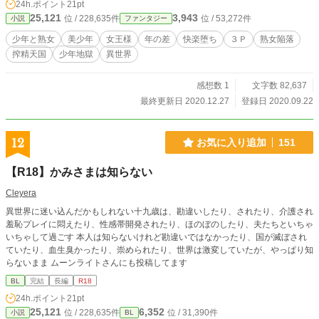
24h.ポイント
21pt
す】 テーマは・・・・「少年と熟女」！シンプル・イ
25,121
3,943
位 / 228,635件
位 / 53,272件
小説
ファンタジー
ズ・エロ！ 国民からも慕われる、慈悲深く優しい女王様
が、双子の亡命王子に「堕とされて」ゆきます・・・。 い
少年と熟女
美少年
女王様
年の差
快楽堕ち
３Ｐ
熟女陥落
つもよりトロトロ甘々、ハニー展開かもしれません。 【Sp
搾精天国
少年地獄
異世界
ecial Thanks】 本作の原案・ストーリー展開で、虎のじゅ
うぞう（torano13）様にインスピレーションを頂きました！
虎のじゅうぞう様、有難うございました！ 【あらすじ】
感想数 1
文字数 82,637
ゴート大陸の中央に位置する大国ランデルシアの女王様ソ
最終更新日 2020.12.27
登録日 2020.09.22
フィアは慈しみ深く、国民の間では「慈母女王」「国の母
君」として慕われ尊敬されていた。 善政を行い、貧しい者
には施しを与え、民の幸せを第一に考え、畑を開墾して国を
12
お気に入り追加
151
豊かにし、他国とは和平で臨んでいる美しい慈母女王。 そ
んな「慈母女王」ソフィアが、ある時、近隣国同士で起きた
【R18】かみさまは知らない
戦争に敗北し国が滅んだために、ランデルシアに亡命してき
た小国ルキニアの双子の王子を引き取る。 〇〇歳の可愛ら
Cleyera
しい双子の王子は、慈しみ深い女王の思し召しで王宮に引き
異世界に迷い込んだかもしれない十九歳は、勘違いしたり、されたり、介護され
取られ、家族のように温かく迎えられるのだった・・・。
羞恥プレイに悶えたり、性感帯開発されたり、ほのぼのしたり、夫たちといちゃ
【登場人物】 ●慈母女王・ソフィア(36歳) 大国ランデル
いちゃして過ごす 本人は知らないけれど勘違いではなかったり、国が滅ぼされ
シアの女王。 殿下を数年前に亡くした独身女王・娘のエリ
ていたり、血生臭かったり、崇められたり、世界は激変していたが、やっぱり知
ーザ(16歳)は、友好国に遊学中で、広い宮殿で寂しいながら
らないまま ムーンライトさんにも投稿してます
も平穏な日々を送っている。 ●アルシュとロルシュ(〇〇歳)
ランデルシアに亡命してきたルキニア公国の双子の王子。
BL
完結
長編
R18
肩まである金髪が美しい紅顔の美少年。 一卵性双生児。
24h.ポイント
21pt
25,121
6,352
位 / 228,635件
位 / 31,390件
小説
BL