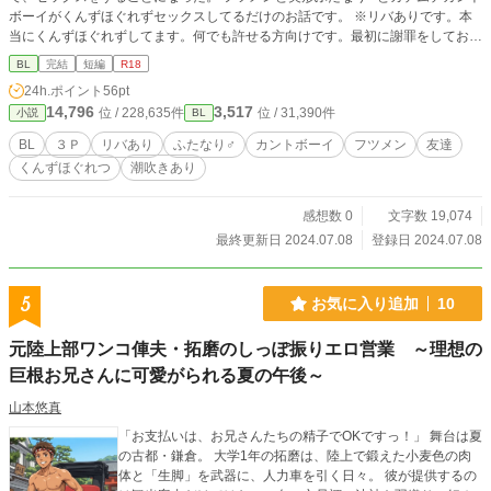
ボーイがくんずほぐれずセックスしてるだけのお話です。 ※リバありです。本
当にくんずほぐれずしてます。何でも許せる方向けです。最初に謝罪をしておき
ます。すいませんっ！！はっちゃけ過ぎましたぁぁぁぁ！！！！ ※ムーンライ
BL
完結
短編
R18
トノベルズさんでも公開しております。
24h.ポイント
56pt
14,796
3,517
位 / 228,635件
位 / 31,390件
小説
BL
BL
３Ｐ
リバあり
ふたなり♂
カントボーイ
フツメン
友達
くんずほぐれつ
潮吹きあり
感想数 0
文字数 19,074
最終更新日 2024.07.08
登録日 2024.07.08
5
お気に入り追加
10
元陸上部ワンコ俥夫・拓磨のしっぽ振りエロ営業 ～理想の
巨根お兄さんに可愛がられる夏の午後～
山本悠真
​「お支払いは、お兄さんたちの精子でOKですっ！」 ​舞台は夏
の古都・鎌倉。 大学1年の拓磨は、陸上で鍛えた小麦色の肉
体と「生脚」を武器に、人力車を引く日々。 彼が提供するの