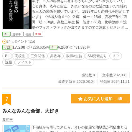
常は、三人の秘密を共有するうちに少しずつ変質していく。
と慈しむ、寂しがり屋が救われる多幸感満載のハッピーエン
心と身体、依存と自立、きれいなものと欲望のあいだで揺れ
ドです。 ※完結済み 〜〜〜〜〜 【登場人物】 香坂 拓磨 属
る三人の関係を書いています。 1999年辺りの時代を想定して
性: 明教大学1年 / 元陸上部 体格: 163cm、56kg。小柄ながら
います 《登場人物メモ》 佐藤 健一：18歳、高校三年生 西
陸上で鍛えたしなやかな筋肉と、脱毛済みの小麦肌が自慢。
田 明：18歳、高校三年生 橘 智彦：38歳、化学教師 ※浣
性格: 欲望に忠実な「戦略的ワンコ」。実は過去の失恋から寂
腸やフィストファックが出てきますのでご注意ください ※ム
しがり屋。理想の兄貴に可愛がられるため、知性をドロドロ
ーンライトノベルズにも掲載しています
に溶かして尽くす。 将人 体格: 肩幅の広いバレーボールの
BL
連載中
長編
R18
ような筋肉の塊。極太巨根と圧倒的パワーを誇るドSなアニ
24h.ポイント
42pt
キ。 健太 体格: 20cmを超える「最長」の武器を持つ、スリム
17,208
4,269
位 / 228,635件
位 / 31,390件
小説
BL
で美麗なスリ筋体型。 役割: 包茎フェチ。拓磨のトラウマを
極上の価値に変え、言葉とテクニックで攻める知略型アニ
BL
高校生
三角関係
共依存
教師×生徒
SM要素あり
３Ｐ
キ。
浣腸
フィスト
感想数 8
文字数 232,031
最終更新日 2026.08.04
登録日 2024.11.21
7
お気に入り追加
45
みんなみんな全部、大好き
夏芽玉
予備校から帰って来たら、オレの部屋で幼馴染が同級生とセ