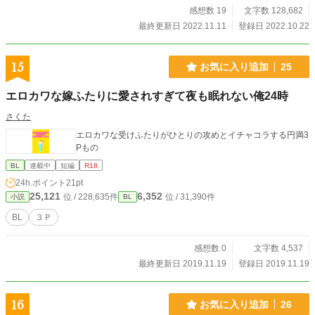
感想数 19
文字数 128,682
最終更新日 2022.11.11
登録日 2022.10.22
15
お気に入り追加
25
エロカワな嫁ふたりに愛されすぎて夜も眠れない俺24時
さくた
エロカワな受けふたりがひとりの攻めとイチャコラする円満3
Pもの
BL
連載中
短編
R18
24h.ポイント
21pt
25,121
6,352
位 / 228,635件
位 / 31,390件
小説
BL
BL
３Ｐ
感想数 0
文字数 4,537
最終更新日 2019.11.19
登録日 2019.11.19
16
お気に入り追加
26