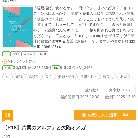
石月煤子
「塩唐揚げ、食べるか」 「田中クン、甘いの好き？チョコマ
フィンあげよっか？」 男前・美形の上級生に求愛された平凡
下級生の行く末は…… ――どっこにでもいそうな平凡な下級
生捕まえて、ちゅーして、面白いですか？ ――きっと暇潰し
のゲーム感覚なんですよね。 ――振り回される身にもなって
くださいよ、二人とも！！ ■すけべmain注意/平凡受けがご奉
仕に目覚めます■ ▲表紙はお借りしています／やまなし様(pix
iv:ID 1898135)▲
BL
完結
ｼｮｰﾄｼｮｰﾄ
R18
24h.ポイント
21pt
25,121
6,352
位 / 228,635件
位 / 31,390件
小説
BL
BL
短編
高校生
３Ｐ
美形×平凡
男前×平凡
総受け
溺愛
感想数 0
文字数 10,026
最終更新日 2025.12.30
登録日 2025.12.30
18
お気に入り追加
84
【R18】片翼のアルファと欠陥オメガ
赤沼