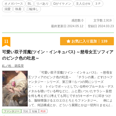
オメガバース
BL
リバあり
Ωがイケメン
主人公がα
３Ｐ
溺愛
執着
二輪挿し
感想数 0
文字数 2,919
最終更新日 2024.05.12
登録日 2024.03.23
11
お気に入り追加
139
可愛い双子淫魔(ツイン・インキュバス) ～慈母女王ソフィア
のピンク色の吐息～
糺ノ杜 胡瓜堂
「可愛い双子淫魔(ツイン・インキュバス)」 ～慈母女
王ソフィアのピンク色の吐息～ 「チラシの裏」どすけべフ
ァンタジー・シリーズ、第三弾！(いつの間にシリーズ
に・・・) トイレでボ～ッとしている時やブルータル・デス
メタルを聴いている時などに、ふと思いついたヤラシ～妄想
を何も考えずに(考えても同じですが)キーボードに叩きつけ
る、脳味噌蕩けるエロエロとろとろファンタジー。 例によ
って、何話構成とか、どういう展開とかは一切判りません(完
結しないかも) ・・・・いつもの事ながら恐縮です。 【R
ファンタジー
完結
短編
R18
2.11.28追記：全五十六話＋αで完結しました！・・・奇跡で