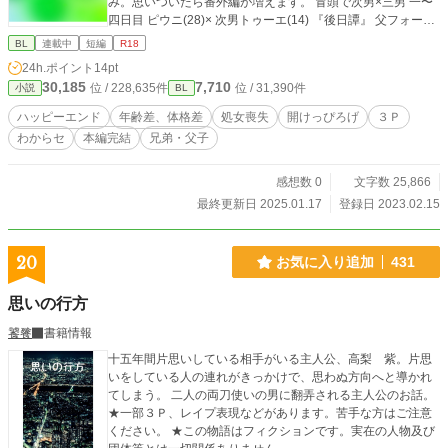
み。思いついたら番外編が増えます。 冒頭で次男×三男 一〜
四日目 ピウニ(28)× 次男トゥーエ(14) 『後日譚』 父フォーダ
ー(38)× 三男ダルネ(13) 『隣人』 お隣の双子(18)× 親戚のお兄
BL
連載中
短編
R18
さん(24) 『団欒』 ピウニ×トゥーエ、フォーダー×ダルネ
24h.ポイント
14pt
『愛郷』 フォーダー×ダルネ この作品はフィクションで
30,185
7,710
位 / 228,635件
位 / 31,390件
小説
BL
す。登場する人物・団体・出来事等はすべて架空のものであ
り、現実とは一切関係ありません。©恩陀ドラック
ハッピーエンド
年齢差、体格差
処女喪失
開けっぴろげ
３Ｐ
わからセ
本編完結
兄弟・父子
感想数 0
文字数 25,866
最終更新日 2025.01.17
登録日 2023.02.15
20
お気に入り追加
431
思いの行方
饕餮
書籍情報
十五年間片思いしている相手がいる主人公、高梨 紫。片思
いをしている人の連れがきっかけで、思わぬ方向へと導かれ
てしまう。 二人の両刀使いの男に翻弄される主人公のお話。
★一部３Ｐ、レイプ表現などがあります。苦手な方はご注意
ください。 ★この物語はフィクションです。実在の人物及び