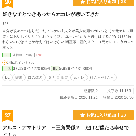
26
お気に入り追加
23
好きな子とつきあったら元カレが憑いてきた
おく
自分が攻めのつもりだったノンケの主人公が美少女顔のカレシとその元カレ（幽
霊）においしくいただかれちゃう話。 ユーレイだから透けはするだろうけど触
れないのでは？とか考えてはいけない 幽霊姦 霊的３Ｐ （元カレ＋）今カレ×
主人公
BL
連載中
短編
R18
24h.ポイント
7pt
37,130
9,886
位 / 228,635件
位 / 31,390件
小説
BL
BL
短編
ほのぼの
３Ｐ
幽霊
元カレ
社会人×社会人
感想数 0
文字数 11,185
最終更新日 2020.11.21
登録日 2020.10.30
27
お気に入り追加
23
アルス・アマトリア ～三角関係？ だけど僕たち幸せで
す！～