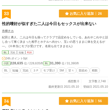
33
お気に入り追加
26
性的嗜好が似すぎた二人は今日もセックスが出来ない
市樺チカ
紀田と勇人、二人は今日も揃ってクラブで品定めをしている。あれやこれやと話
し合って漸く決まった相手とホテルへ向かい、互いの思うままに体を交えるが
―。 (※本当にモブが受けです。名前も出てきません)
BL
完結
短編
R18
24h.ポイント
0pt
228,635
31,390
位 / 228,635件
位 / 31,390件
小説
BL
BL
短編
完結
３Ｐ
モブ受け
SM
甘々
首絞め
精飲
感想数 0
文字数 2,748
最終更新日 2021.05.10
登録日 2021.05.10
34
お気に入り追加
56