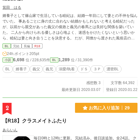
箕田 はる
婿養子として篠山家で生活している睦紀は、結婚一年目にして妻との不仲を悩ん
でいた。 事あるごとに身の丈に合わない結婚かもしれないと考える睦紀だった
が、以前から親交があった義父の俊政と義兄の春馬とは良好な関係を築いてい
た。 二人から向けられる優しさは心地よく、迷惑をかけたくないという思いか
ら、睦紀は妻と向き合うことを決意する。 だが、同僚から渡された風俗店のカ
ードを返し忘れてしまったことで、正しい三人の関係性が次第に壊れていく――
BL
完結
長編
R18
24h.ポイント
205pt
6,698
1,289
位 / 228,635件
位 / 31,390件
小説
BL
BL
婿養子
義父
義兄
溺愛/執着
ドＳ
３Ｐ
濃密BL
感想数 3
文字数 64,392
最終更新日 2020.03.07
登録日 2020.01.22
2
お気に入り追加
29
【R18】クラスメイトふたり
あらいん
毎日0時と12時に更新。 完結済み。後日談追加。全24話。 ク