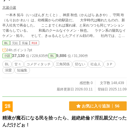
大波小波
一本木 拓斗（いっぽんぎ たくと）、神原 秋也（かんばら あきや）、守岡 玲
（もりおか れい）は、幼稚園からの幼馴染だ。 大学時代は離れたものの、新
卒入社先で再会した。 ここまでくれば腐れ縁、と呆れつつも同じマンション
で暮らしている。 和風のクールなイケメン・秋也。 ラテン系の陽気なイ
ケメン・拓斗。 そして、きゅるんとしたアイドル顔の玲。 社内では、この
三人は怪しいとの噂が広がっている。 玲を、秋也と拓斗が奪い合う、三角関
BL
完結
長編
R18
係ではないか、と。 さらに、仲良く３Ｐしているかも、とさえ疑われる始末
24h.ポイント
7pt
だ。 そんな噂話に出くわすたびに、違うと否定する三人だったが、異変が起
37,130
9,886
位 / 228,635件
位 / 31,390件
小説
BL
きる。 秋也が、派手好きで遊び人の同僚・植村（うえむら）からディナーに
誘われたのだ。 百戦錬磨の彼女に、真面目な秋也は食われるのではないか？
BL
甘々
コメディタッチ
三角関係
切ない
社会人
３Ｐ
酔った勢いで、拓斗は玲を使ってテクニックの練習をしよう、などと提案して
溺愛
短編集
くる。 最初は拒んだ秋也だったが、彼もまた酔っている。 キスだけで済ま
せるはずが、玲の魅力に囚われ、どんどん過激に走ってしまう。 そこに拓斗
も加わり、ついに三人揃って一線を越えてしまったのだ。 噂通りの仲になっ
感想数 0
文字数 148,439
てしまった、秋也と拓斗、そして玲。 やはりこのまま、秋也と拓斗が玲を奪
最終更新日 2026.03.11
登録日 2025.11.09
い合う、三角関係になってしまうのか？ 不穏な火種をはらみつつ、刺激的で
楽しい三人の日常が始まった！
28
お気に入り追加
56
精液が魔石になる民を拾ったら、超絶絶倫ド淫乱親父だった
んだけどぉ！